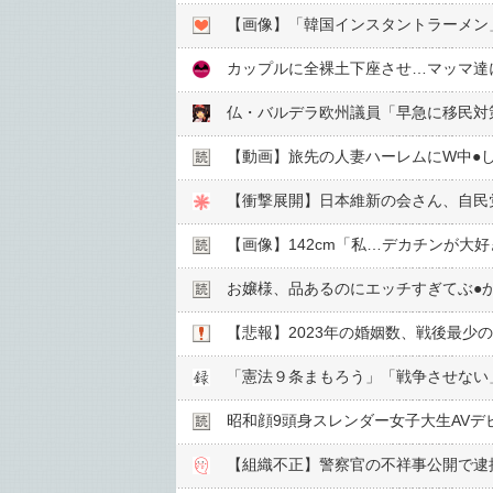
【画像】「韓国インスタントラーメン
カップルに全裸土下座させ…マッマ達
仏・バルデラ欧州議員「早急に移民対
【動画】旅先の人妻ハーレムにW中●︎
【衝撃展開】日本維新の会さん、自民
【画像】142cm「私…デカチンが大
お嬢様、品あるのにエッチすぎてぶ●︎
【悲報】2023年の婚姻数、戦後最少の
「憲法９条まもろう」「戦争させない
昭和顔9頭身スレンダー女子大生AVデ
【組織不正】警察官の不祥事公開で逮