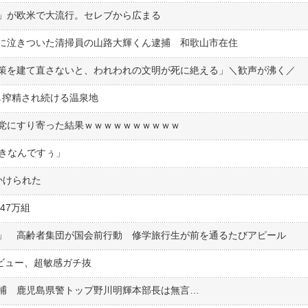
」が欧米で大流行。セレブから広まる
に泣きついた清掃員の山路大輝くん逮捕 和歌山市在住
策を建て直さないと、われわれの文明が死に絶える」＼歓声が沸く／
し搾精され続ける温泉地
党にすり寄った結果ｗｗｗｗｗｗｗｗｗｗ
好きなんですぅ」
かけられた
47万組
」 高齢者集団が国会前行動 修学旅行生が前を通るたびアピール
ビュー、超敏感ガチ抜
捕 鹿児島県警トップ野川明輝本部長は無言…