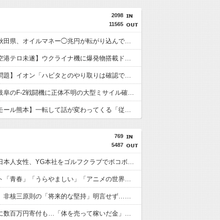
2098
11565
【速報】秋田県、オイルマネー◯兆円が転がり込んでガチで東北最強へ
【ドイツ空港テロ未遂】ウクライナ機に爆発物搭載ドローン接近→空港職員が蹴り落とす 偶然起爆せず最悪の事態回避「高性能C4搭載していた」
【再入館問題】イオン「ハビタとのやり取りは確認できず」も、抑止や社内ルール運用が徹底できなかった可能性を認める
【速報】岐阜のF-2戦闘機に正体不明の大型ミサイル確認 迎撃火器回避を備えた1000km級の変態ミサイルか
【イオンモール熊本】一転して話が変わってくる「従業員の避難誘導の証言が複数」イオン側が社内規定に抵触していた疑い
769
5487
【衝撃】日本人女性、YG本社をゴルフクラブでボコボコにして現行犯逮捕ｗｗｗ
中国ネット「青春」「うらやましい」「アニメの世界が現実に」
高市首相、非核三原則の「将来的な堅持」明言せず…米国の核抑止力「縛っている」との問題意識か
熊本地震に数百万円寄付も…「体を売って稼いだ金」と批判を受けた女優