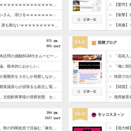
【動画】女性審判炎上ｗｗｗｗｗｗｗｗｗｗｗｗｗｗｗｗｗ
【驚愕】
【画像】日本のライオンさん、溶けるｗｗｗｗｗｗｗｗｗｗｗｗｗｗ
【悲報】Jリーグさん、誰も観ないｗｗｗｗｗｗｗｗｗｗｗｗｗｗｗｗｗ
571
14
笑韓ブログ
601
首相官邸、高市首相熊本訪問の感動BGM付きムービーを投稿「全部が全部ありがたかったです」
論、根本的におかしい」
内閣広報官「高市総理が避難所を３分しか視察しなかったなんてデマ！50分いたぞ????」 →しかし事実上の視察は数分で正解
再審見直し法案、稲田朋美議員らが頑張るも敗北し冤罪当事者が失望する内容に終わる
高市総理の避難所訪問、北朝鮮将軍様の視察状態 セッティグされた場所に登場し 「ここは快適で至れり尽くせり、日本人で良かった」と賛美を受ける しかし他の避難所では…
354
16
モッコスヌ～ン
2117
【女性自身】高市首相、秋の内閣改造で目論む「麻生支配からの脱却」…茂木敏充氏も小林鷹之氏もクビ