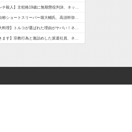
【江別リンチ殺人】主犯格19歳に無期懲役判決、ネット「死刑でいい」と激怒
【悲報】自称ショートスリーパー堀大輔氏、高須幹弥に医学的指摘され激昂→FXで億単位損失も発覚
【世界三大料理】トルコが選ばれた理由がヤバい！ネット民が激論した結果
【いただきます】宗教行為と激詰めした派遣社員、ネットで大炎上