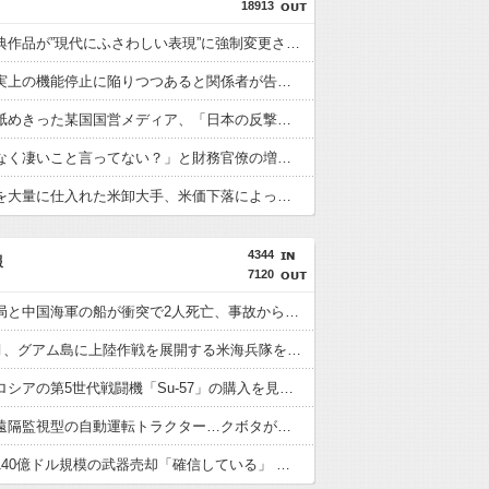
18913
日本の古典作品が”現代にふさわしい表現”に強制変更される事態が進行中、今の価値観に照らせば……
国連が事実上の機能停止に陥りつつあると関係者が告白、特に役に立たないくせに高給だけ毟り取った結果……
専門家を舐めきった某国国営メディア、「日本の反撃能力が地域を不安定化させている」というストーリーで番組制作を進めようとするも……
「さりげなく凄いこと言ってない？」と財務官僚の増上慢っぷりに衝撃を受ける人が続出、なぜ官僚にすぎない財務省が……
高値で米を大量に仕入れた米卸大手、米価下落によって決算が凄まじいことになっている模様
4344
報
7120
中国海警局と中国海軍の船が衝突で2人死亡、事故から約1年を経て公表…南シナ海でフィリピン船を追跡中！
1944年7月、グアム島に上陸作戦を展開する米海兵隊を空撮！
インド、ロシアの第5世代戦闘機「Su-57」の購入を見送りか！
国産初、遠隔監視型の自動運転トラクター…クボタが来春に発売！
台湾への140億ドル規模の武器売却「確信している」 …米共和党重鎮、マコール議員が表明！