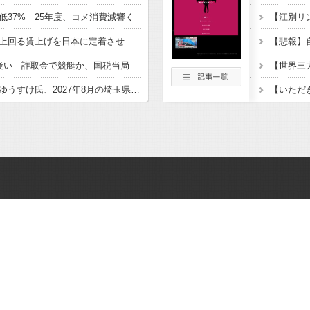
低37% 25年度、コメ消費減響く
高市総理「物価上昇を上回る賃上げを日本に定着させる」 →国家公務員月給3.51％増へ 地方公務員も追随する見通し
疑い 詐取金で競艇か、国税当局
埼玉県戸田市議の河合ゆうすけ氏、2027年8月の埼玉県知事選への立候補を表明