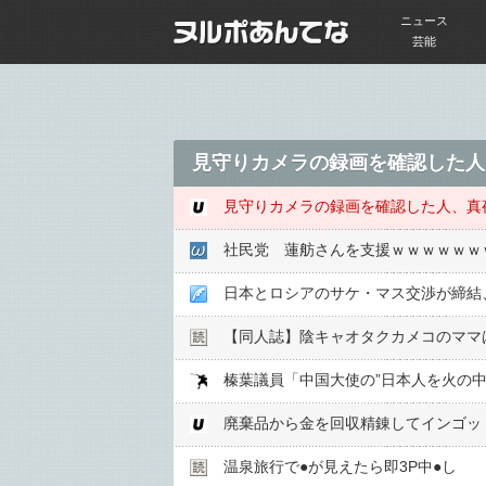
ニュース
芸能
社民党 蓮舫さんを支援ｗｗｗｗｗｗ
日本とロシアのサケ・マス交渉が締結、
【同人誌】陰キャオタクカメコのママ
廃棄品から金を回収精錬してインゴッ
温泉旅行で●︎が見えたら即3P中●︎し