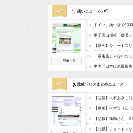
5
痛いニュース(ﾉ∀`)
甲子園出場校 猛暑と
7
政経ワロスまとめニュース