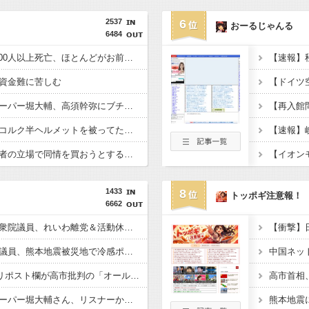
2537
6
おーるじゃんる
6484
ドイツ、熱中症で10,000人以上死亡、ほとんどがお前らと同年代で若者は元気????
資金難に苦しむ
【動画】ショートスリーパー堀大輔、高須幹弥にブチギレ
「暴走族じゃないのにコルク半ヘルメットを被ってた」と因縁つけて暴行 少年らと父親(37)逮捕
中国「日本は原爆被害者の立場で同情を買おうとするのを止めろ」
1433
8
トッポギ注意報！
6662
【悲報】大石あきこ前衆院議員、れいわ離党＆活動休止を発表 → 過去の「スジを通す」宣言に】「説明責任どうなった？」とツッコミ殺到 ｗｗｗｗｗｗｗｗｗ
【動画】へずまりゅう議員、熊本地震被災地で冷感ポンチョ配布 → 被災民の衝撃の反応がコチラ → ｗｗｗｗｗｗｗｗｗｗｗｗｗｗｗｗ
【悲報】蓮舫さん、Xリポスト欄が高市批判の「オールスター状態」で埋め尽くされているとネットで話題に → ………
【悲報】ショートスリーパー堀大輔さん、リスナーから「寝たほうがいい！」と言われてガチギレし炎上 → 高須幹也医師の医学的アドバイスに激昂 ｗｗｗｗｗｗｗｗｗ