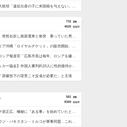
トランプ大統領「遠征出産の子に米国籍を与えない」…大統領令に署名
732
4626
【鹿児島】突然右折し路面電車と衝突 乗っていた男女3人は車を放置しダッシュで逃走中
ジャングリア沖縄「ロイヤルチケット」の販売開始、大人29,700円にｗｗｗｗｗｗｗｗｗ
【悲報】ロシア報道官「広島市長は毎年、ロシアを嫌悪する『偽りの呪文』を繰り返し、日本人をゾンビ化させている」と主張
【韓国サッカー協会】外国人審判約10人に性的接待か 計1496回、約2億ウォン（約2200万円）
「原爆投下の背景こそ反省が必要だ」と主張
581
ー
8369
【衝撃】中居正広、極秘に『ある事』を始めていたと判明する・・・
【謎】サウジ・パキスタン・トルコが軍事同盟…これどこと戦う気？