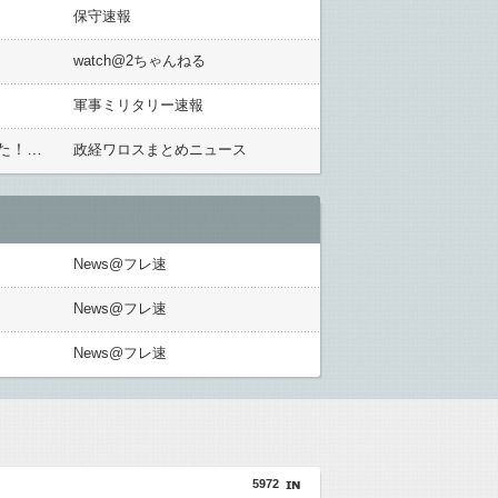
保守速報
watch@2ちゃんねる
軍事ミリタリー速報
【中国ロゴ問題】内閣府「大林ミカ氏が所属の財団に中国からの不当な影響力行使の関係確認されませんでした！あれはただの事務的なミス！」ｗｗｗｗｗｗｗｗｗｗｗｗ
政経ワロスまとめニュース
News@フレ速
News@フレ速
News@フレ速
5972