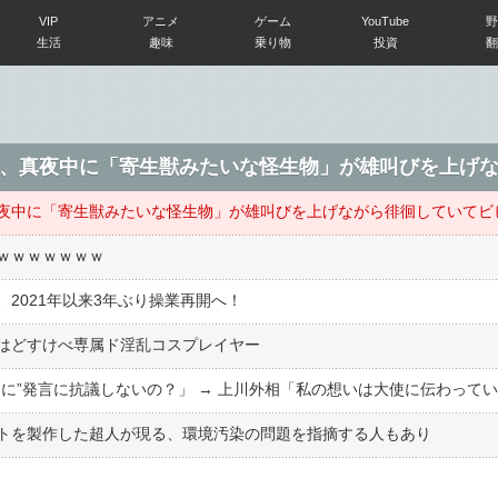
VIP
アニメ
ゲーム
YouTube
野
生活
趣味
乗り物
投資
翻
ｗｗｗｗｗｗｗ
2021年以来3年ぶり操業再開へ！
はどすけべ専属ド淫乱コスプレイヤー
トを製作した超人が現る、環境汚染の問題を指摘する人もあり