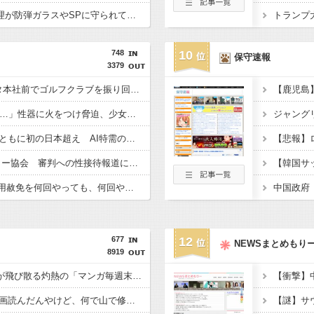
【悲報】X民「高市総理が防弾ガラスやSPに守られてながら平和式典でスピーチして「広島から出て行け！と何度も叫ばれるような人！」 ← 突っ込み殺到 ………
748
10
保守速報
3379
日本人女性がYGエンタ本社前でゴルフクラブを振り回し逮捕…韓国
「14歳の少年に挿入を…」性器に火をつけ脅迫、少女達はモップで…657人が死亡した韓国“最悪の人権侵害”のおぞましすぎる実態
韓国と台湾の輸出額、ともに初の日本超え AI特需の恩恵で差 26年上期
【東スポ】 韓国サッカー協会 審判への性接待報道にＳＮＳ紛糾「徹底追及」「２００２年はどうなの？」
【Money1】 韓国「信用赦免を何回やっても、何回やっても」⇒ 257万人赦免したのに60万人がまた延滞者に転落！
中国政府
677
12
NEWSまとめもり
8919
【朗報】Amazon、汗が飛び散る灼熱の「マンガ毎週末セール（50%還元）」を開催ｗｗｗｗｗｗｗｗｗｗ
「あずみ」とかいう漫画読んだんやけど、何で山で修行しただけの子供達があんなに強いんや