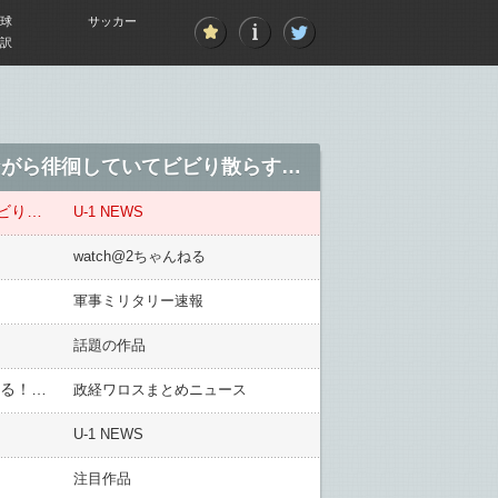
球
サッカー
訳
見守りカメラの録画を確認した人、真夜中に「寄生獣みたいな怪生物」が雄叫びを上げながら徘徊していてビビり散らす……
見守りカメラの録画を確認した人、真夜中に「寄生獣みたいな怪生物」が雄叫びを上げながら徘徊していてビビり散らす……
U-1 NEWS
watch@2ちゃんねる
軍事ミリタリー速報
話題の作品
榛葉議員「中国大使の”日本人を火の中に”発言に抗議しないの？」 → 上川外相「私の想いは大使に伝わっている！」→ 樟「直接言えや？」 → 上「お答えは差し控える！」
政経ワロスまとめニュース
U-1 NEWS
注目作品