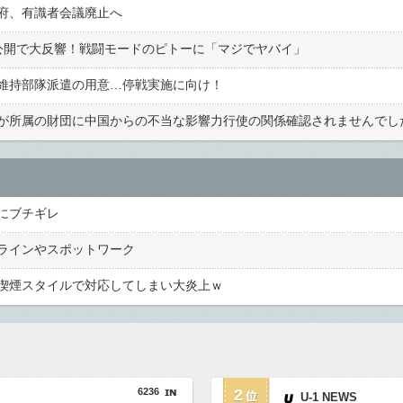
府、有識者会議廃止へ
公開で大反響！戦闘モードのピトーに「マジでヤバイ」
維持部隊派遣の用意…停戦実施に向け！
にブチギレ
ラインやスポットワーク
喫煙スタイルで対応してしまい大炎上ｗ
6236
2
U-1 NEWS