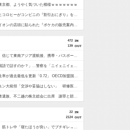
東京都、ようやく気づいた模様ｗｗｗｗｗｗｗ
【衝撃】ヒコロヒーがコンビニの『割引おにぎり』を買わない理由がこちらｗｗｗｗ
【画像】イオンの店頭に貼られた『ポケカの販売案内』が強気すぎると話題にｗｗｗｗ
472
139
「高収入」信じて東南アジア渡航後、携帯・パスポート奪われ監禁…韓国人の被害急増
「俺に韓国語で話すのか？」…警察を「ニイェニイェニイェ」とからかう韓国滞在外国人の投稿動画が物議
韓国で出生率が過去最低を更新「0.72」 OECD加盟国で唯一 1を下回る
【韓国】ユン大統領「交渉や妥協はしない」 研修医集団ボイコット受け
徴用被害者遺族、不二越の株主総会に出席 謝罪と賠償求める
22
2124
【堀大輔】筋トレ中「寝たほうが良い」でブチギレ→器具破壊の瞬間