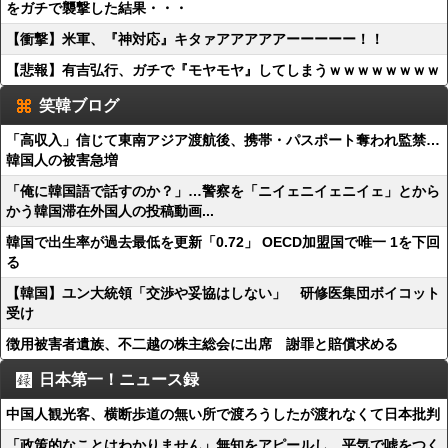
をガチで襲撃した結果・・・
【衝撃】米軍、『神対応』キタァアアアアアーーーーー！！
【悲報】有吉弘行、ガチで『モヤモヤ』してしまうｗｗｗｗｗｗｗｗ
笑韓ブログ
「高収入」信じて東南アジア渡航後、携帯・パスポート奪われ監禁…
韓国人の被害急増
「俺に韓国語で話すのか？」…警察を「ニイェニイェニイェ」とから
かう韓国滞在外国人の投稿動画...
韓国で出生率が過去最低を更新「0.72」 OECD加盟国で唯一 1を下回
る
【韓国】ユン大統領「交渉や妥協はしない」 研修医集団ボイコット
受け
徴用被害者遺族、不二越の株主総会に出席 謝罪と賠償求める
日本第一！ニュース録
中国人観光客、横断歩道の無い所で渡ろうしたが渡れなくて日本批判
「政策的なことはわかりません」無知をアピールし、平気で嘘をつく