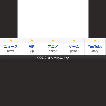
ニュース
VIP
アニメ
ゲーム
YouTube
news
vip
anime
game
story
©2012
ヌルポあんてな