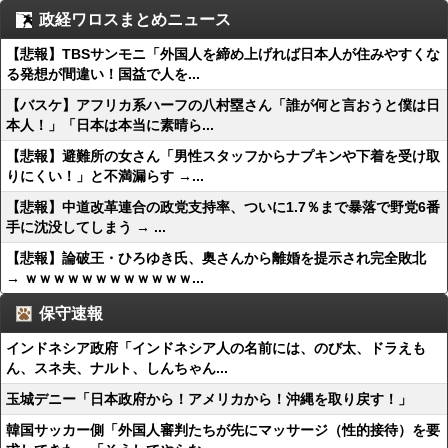
政経ワロスまとめニュース
【悲報】TBSサンモニ「外国人を締め上げれば日本人が住みやすくな
る発想が間違い！国益で人を...
【バスケ】アフリカ系ハーフの八村塁さん「誰が何と言おうと僕は日
本人！」「日本は本当に素晴ら...
【悲報】避難所の女さん「男性スタッフからナプキンや下着を受け取
りにくい！」と不満漏らす →...
【悲報】中道改革連合の政党支持率、ついに1.7％まで暴落で野党6番
手に沈没してしまう → ...
【悲報】論破王・ひろゆき氏、奥さんから離婚を提示され完全敗北
→ ｗｗｗｗｗｗｗｗｗｗｗｗ...
保守速報
インドネシア政府「インドネシア人の名前には、のび太、ドラえも
ん、スネ夫、ナルト、しんちゃん...
玉城デニー「日本政府から！アメリカから！沖縄を取り戻す！」
韓国サッカー側「外国人審判たちが先にマッサージ（性的接待）を要