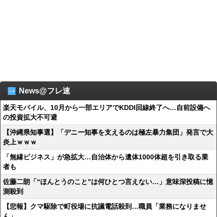
News@フレ速
楽天モバイル、10月から一部エリアでKDDI回線終了へ…自前設備へ
の投資拡大不可避
【沖縄県知事選】「デニー知事を支えるのは極左暴力集団」発言で大
炎上ｗｗｗ
「無縁ビジネス」が急拡大…自治体から遺体1000体超を引き取る業
者も
佐藤二朗「“ほんとうのこと”は何ひとつ言えない…」意味深投稿に憶
測殺到
【悲報】クマ駆除で町役場に抗議電話殺到…職員「業務になりませ
ん」