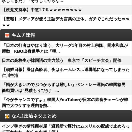
求してきた」「そうしてやらな...
【政党支持率】中道1.7％ｗｗｗｗｗｗｗｗ
【悲報】メディアが使う主語デカ言葉の正体、ガチでこれだったｗｗ
ｗｗ
キムチ速報
「日本の打者はやはり違う」大リーグ1年目の村上宗隆、岡本和真が
躍動 KBO出身選手とは「明...
日本の高校生が韓国語の実力競う 東京で「スピーチ大会」開催
【朝鮮日報】昼は高齢者、夜はホームレス…避暑地になってしまった
仁川空港
「幅が大きいのでぶつからずは難しい」ベントレー運転の韓国籍男
衝動買いは“見積もり”だけ ...
「今がチャンスですよ」韓国人YouTuberが日本の飲食チェーンが韓
国で大ウケする理由を熱...
なんJ政治ネタまとめ
インプ稼ぎの情報商材屋「避難所で豚汁はムスリルの配慮で止めろっ