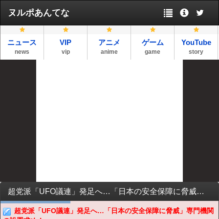
ヌルポあんてな
ニュース
VIP
アニメ
ゲーム
YouTube
news
vip
anime
game
story
超党派「UFO議連」発足へ…「日本の安全保障に脅威」専門機関の設置求め！
超党派「UFO議連」発足へ…「日本の安全保障に脅威」専門機関