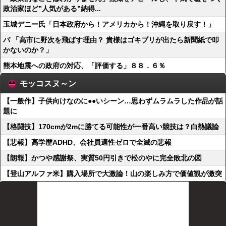
政治家ほど”人気がある”納得...
玉城デニー氏「日本政府から！アメリカから！沖縄を取り戻す！」
パ 「高市に野次を飛ばす理由？ 貴様はゴキブリが出たら新聞紙で叩
かないのか？」
熊本地震への政府の対応、「評価する」８８．６％
モッコスヌ～ン
【一般作】子供向けなのに●●いシーン…思わずムラムラした作品が話
題に
【格闘技】170cmが2mに勝てる可能性が一番高い競技は？白熱議論
【悲報】高学歴ADHD、会社員適性ゼロで全滅の悲報
【朗報】かつや感謝祭、実質50円引きで松のやに完全敗北の図
【登山アルファ米】購入場所で大激論！山の楽しみ方で価値観が激突