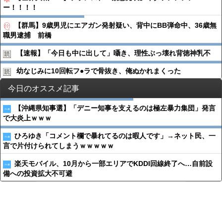
ー！！！！
【群馬】9歳男児にエアガン発射疑い、背中にBB弾命中、36歳無
職男逮捕 前橋
【速報】「今日も中に出して」囁き、理性ぶっ壊れ背徳神乳不
幼なじみに10回転フ●︎ラで骨抜き、俺ぬかれまくった
今日のオススメ記事
【沖縄県知事選】「デニー知事を支えるのは極左暴力集団」発言
で大炎上ｗｗｗ
ひろゆき「コメント欄で暴れてるのは暇人です」→ネット民、一
言で片付けられてしまうｗｗｗｗｗ
楽天モバイル、10月から一部エリアでKDDI回線終了へ…自前設
備への投資拡大不可避