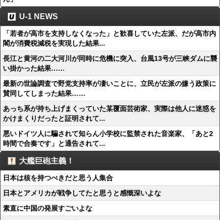
U-1 NEWS
「若者が高市を支持しなくなった」と歓喜していた左派、だが高市内
閣が消費税減税を実現した結果...
長江と黄河の二大河川が同時に危機に突入、台風13号が三峡ダムに襲
い掛かった結果……
最新の世論調査で野党支持率が凄いことに、立民が左派の嫌う政策に
賛同してしまった結果……
あっち系が持ち上げまくっていた某覆面芸術家、実際は他人に迷惑を
かけまくりだったと証明されて...
悪いドイツ人に騙されて知らん小学校に監禁された音楽家、「あと2
時間で合奏です」と通告されて...
大艦巨砲主義！
日本は核を持つべきだと思う人集合
日本とアメリカが戦争してたと思うと感慨深いよな
素直に中国の発展すごいよな