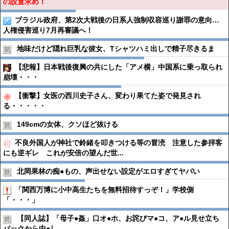
の設置求め！
ブラジル政府、第2次大戦後の日系人強制収容巡り謝罪の意向…
人権侵害巡り7月再審議へ！
地味だけど隠れ巨乳な彼女、Tシャツハミ出しで精子尽きるま
【悲報】日本戦後復興の共にした「アメ横」中国系に乗っ取られ
崩壊・・・
【衝撃】女医の西川史子さん、変わり果てた姿で発見され
る・・・・・
149cmの女体、クソほど抜ける
不良外国人が神社で鈴緒を叩きつける等の冒涜 注意した参拝客
にも逆ギレ これが安倍の望んだ世...
北岡果林の痴●︎もの、声出せない設定がエロすぎてヤバい
「関西万博に小中高生たちを無料招待すっぞ！」学校側
「・・・」
【同人誌】「母子●︎姦」口オ●︎ホ、お詫びマ●︎コ、ア●︎ル見せ立ち
バックから中●︎し