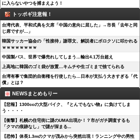
に入らないやつを捕まえよう！
トッポギ注意報！
台湾代表、平和式典を欠席「中国の意向に屈した」→市長「去年と同
じ席ですが…」
韓国サッカー協会の「性接待」謝罪文、解説者にボロクソに叩かれる
ｗｗｗｗｗｗｗｗ
中国製バス、世界で爆売れしてしまう…輸出4.1万台超え
上高地に韓国のゴミ袋が放置…キムチや生ゴミまで捨てられる
台湾有事で集団的自衛権を行使したら…日本が支払う大きすぎる「代
償」とは？
NEWSまとめもりー
【悲報】1300ccの大型バイク、『とんでもない物』に負けてしま
う・・・・
【衝撃】札幌の住宅街に謎のUMA出現か！？市がガチ調査するも
「クマの痕跡なし」で謎が深まる...
【恐怖】体長1.3mのクマが茂みから突然出現！ランニング中の男性