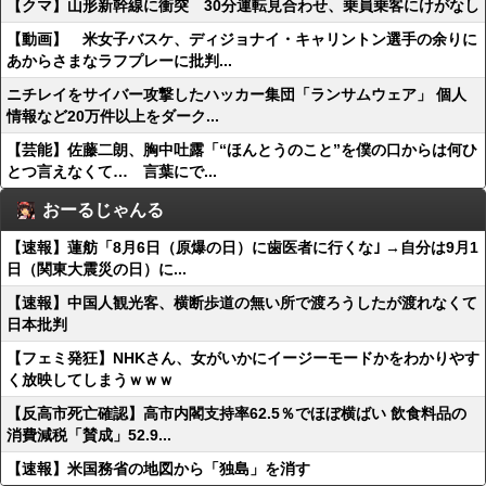
【クマ】山形新幹線に衝突 30分運転見合わせ、乗員乗客にけがなし
【動画】 米女子バスケ、ディジョナイ・キャリントン選手の余りに
あからさまなラフプレーに批判...
ニチレイをサイバー攻撃したハッカー集団「ランサムウェア」 個人
情報など20万件以上をダーク...
【芸能】佐藤二朗、胸中吐露「“ほんとうのこと”を僕の口からは何ひ
とつ言えなくて… 言葉にで...
おーるじゃんる
【速報】蓮舫「8月6日（原爆の日）に歯医者に行くな｣ →自分は9月1
日（関東大震災の日）に...
【速報】中国人観光客、横断歩道の無い所で渡ろうしたが渡れなくて
日本批判
【フェミ発狂】NHKさん、女がいかにイージーモードかをわかりやす
く放映してしまうｗｗｗ
【反高市死亡確認】高市内閣支持率62.5％でほぼ横ばい 飲食料品の
消費減税「賛成」52.9...
【速報】米国務省の地図から「独島」を消す