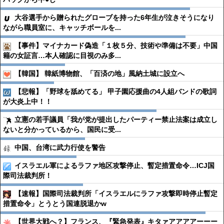
大谷選手から贈られたグローブを持った6年生が泣きそうになり
ながら職員室に、キャッチボールを...
【事件】マイナカード偽造「１枚５分、技術や準備は不要」中国
籍の女証言…本人確認に目視のみ多...
【韓国】 韓紙博物館、「百済の地」風納土城に設立へ
【悲報】「野球を舐めてる」 甲子園応援曲の4人組バンドの歌詞
が大炎上中！！
立憲の若手議員「我が党が提出したパーティー禁止法案は成立し
ないと分かっているから、国民に受...
中国、台湾に武力行使を警告
イスラエル軍によるラファ地区攻撃停止、暫定措置命令…ICJ国
際司法裁判所！
【速報】国際司法裁判所「イスラエルにラファ攻撃即時停止暫定
措置命令」とうとう国連脱退かw
【世界大戦へ？】フランス、『緊急発表』キタァアアアアーーー