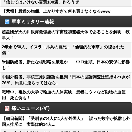
「信じてはいけない言葉100選」作ろうぜ
【悲報】最近の物価、上がりすぎて何も買えなくなるwww
軍事ミリタリー速報
超星団が天の川銀河最強級の宇宙線加速器天体であることを解明…岐
阜大！
2年余で50人、イスラエル兵の自死…「倫理的な軍隊」の隠された
傷！
米国防総省、新たな核戦略を策定か… 中ロ念頭、日本の安保に影響
も！
中国外務省、非核三原則議論を批判「日本の世論調査は堅持すべきが
76％、民意に逆らってはなら...
戦時中、複数の大学で輸血の人体実験…患者にウマなど動物の血使
用、死亡例も！
痛いニュース(ﾉ∀`)
【朝日新聞】「受刑者の4人に1人が外国人」 誤った数字が拡散し外
国人排斥に 実際は約14人...