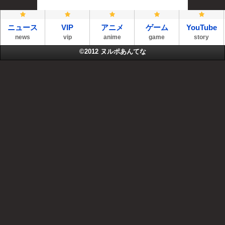
ニュース
VIP
アニメ
ゲーム
YouTube
news
vip
anime
game
story
©2012
ヌルポあんてな