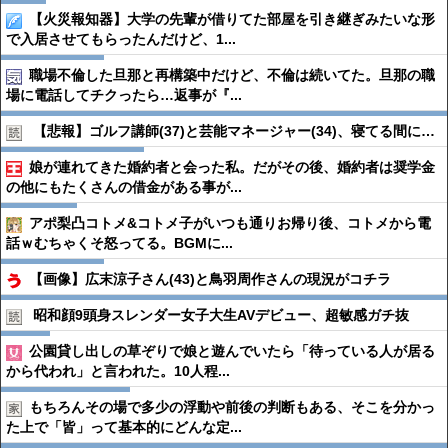
【火災報知器】大学の先輩が借りてた部屋を引き継ぎみたいな形
で入居させてもらったんだけど、1...
職場不倫した旦那と再構築中だけど、不倫は続いてた。旦那の職
場に電話してチクったら…返事が『...
【悲報】ゴルフ講師(37)と芸能マネージャー(34)、寝てる間に…
娘が連れてきた婚約者と会った私。だがその後、婚約者は奨学金
の他にもたくさんの借金がある事が...
アポ梨凸コトメ&コトメ子がいつも通りお帰り後、コトメから電
話ｗむちゃくそ怒ってる。BGMに...
【画像】広末涼子さん(43)と鳥羽周作さんの現況がコチラ
昭和顔9頭身スレンダー女子大生AVデビュー、超敏感ガチ抜
公園貸し出しの草ぞりで娘と遊んでいたら「待っている人が居る
から代われ」と言われた。10人程...
もちろんその場で多少の浮動や前後の判断もある、そこを分かっ
た上で「皆」って基本的にどんな定...