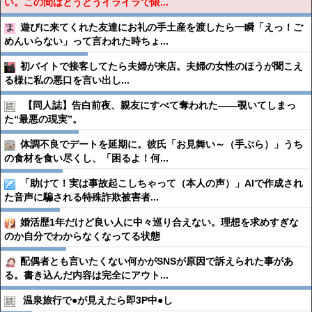
い。この間はとうとうイライラで限...
遊びに来てくれた友達にお礼の手土産を渡したら一瞬「えっ！ご
めんいらない」って言われた時ちょ...
初バイトで接客してたら夫婦が来店。夫婦の女性のほうが聞こえ
る様に私の悪口を言い出し...
【同人誌】告白前夜、親友にすべて奪われた――覗いてしまっ
た“最悪の現実”。
体調不良でデートを延期に。彼氏「お見舞い～（手ぶら）」うち
の食材を食い尽くし、「困るよ！何...
「助けて！実は事故起こしちゃって（本人の声）」AIで作成され
た音声に騙される特殊詐欺被害者...
婚活歴1年だけど良い人に中々巡り合えない。理想を求めすぎな
のか自分でわからなくなってる状態
配偶者とも言いたくない何かがSNSが原因で訴えられた事があ
る。書き込んだ内容は完全にアウト...
温泉旅行で●︎が見えたら即3P中●︎し