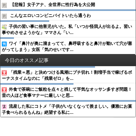
【悲報】女子アナ、全世界に性行為を大公開
こんなエロいコンビニバイトいたら通うわ
子供の習い事に他害児がいた。私「いつか怪我人が出るよ。習い
事やめさせようかな」ママさん「い...
ワイ「鼻汁が奥に溜まってて、鼻呼吸すると鼻汁が動いて穴が塞
がってしまう」女医「気のせいです...
今日のオススメ記事
「残業＝悪」と決めつける風潮にブチ切れ！割増手当で稼げるボ
ーナスタイムなのに「残業ゼロ」を...
外食で茶碗にご飯粒を点々と残して平気なオッサン多すぎ問題！
昔の人ほど食事マナーに厳しいと思...
流産した私にコトメ「子供がいなくなって羨ましい。優雅にお菓
子食べられるもんね」絶望する私に...