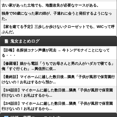
古い家があった土地でも、地盤改良が必要なケースがある。
独身で50歳になった家の姉が、子連れに会うと発狂するようになっ
た。
【家を建てる予定】三歩しか歩けないクローゼットでも、WICって呼
ぶんだ。
鬼女まとめログ
【訃報】名探偵コナン声優が死去 → 今トンデモナイことになって
る・・・
【修羅場】娘から電話「うちでお母さんと男の人がハダカで寝てる」
俺「すぐ行くわ」→興信所に依...
【最終話】マイホームに越した数日後…隣奥「子供が風邪で保育園行
けないの！お礼はするから預か...
【3/4話目】マイホームに越した数日後…隣奥「子供が風邪で保育園
行けないの！お礼はするから...
【2/4話目】マイホームに越した数日後…隣奥「子供が風邪で保育園
行けないの！お礼はするから...