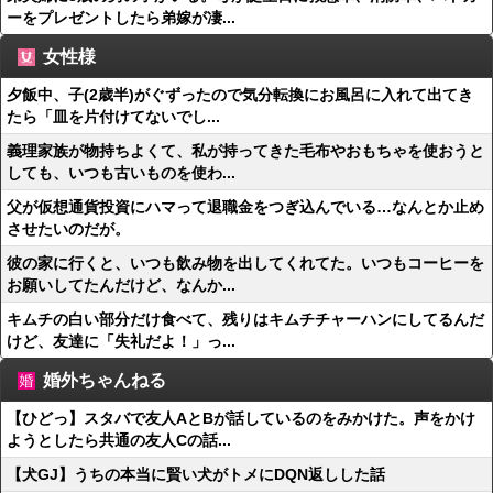
ーをプレゼントしたら弟嫁が凄...
女性様
夕飯中、子(2歳半)がぐずったので気分転換にお風呂に入れて出てき
たら「皿を片付けてないでし...
義理家族が物持ちよくて、私が持ってきた毛布やおもちゃを使おうと
しても、いつも古いものを使わ...
父が仮想通貨投資にハマって退職金をつぎ込んでいる…なんとか止め
させたいのだが。
彼の家に行くと、いつも飲み物を出してくれてた。いつもコーヒーを
お願いしてたんだけど、なんか...
キムチの白い部分だけ食べて、残りはキムチチャーハンにしてるんだ
けど、友達に「失礼だよ！」っ...
婚外ちゃんねる
【ひどっ】スタバで友人AとBが話しているのをみかけた。声をかけ
ようとしたら共通の友人Cの話...
【犬GJ】うちの本当に賢い犬がトメにDQN返しした話