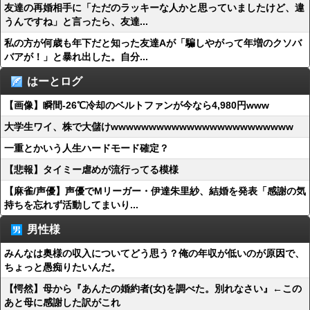
友達の再婚相手に「ただのラッキーな人かと思っていましたけど、違
うんですね」と言ったら、友達...
私の方が何歳も年下だと知った友達Aが「騙しやがって年増のクソバ
バアが！」と暴れ出した。自分...
はーとログ
【画像】瞬間-26℃冷却のベルトファンが今なら4,980円www
大学生ワイ、株で大儲けwwwwwwwwwwwwwwwwwwwwwwww
一重とかいう人生ハードモード確定？
【悲報】タイミー虐めが流行ってる模様
【麻雀/声優】声優でMリーガー・伊達朱里紗、結婚を発表「感謝の気
持ちを忘れず活動してまいり...
男性様
みんなは奥様の収入についてどう思う？俺の年収が低いのが原因で、
ちょっと愚痴りたいんだ。
【愕然】母から『あんたの婚約者(女)を調べた。別れなさい』←この
あと母に感謝した訳がこれ