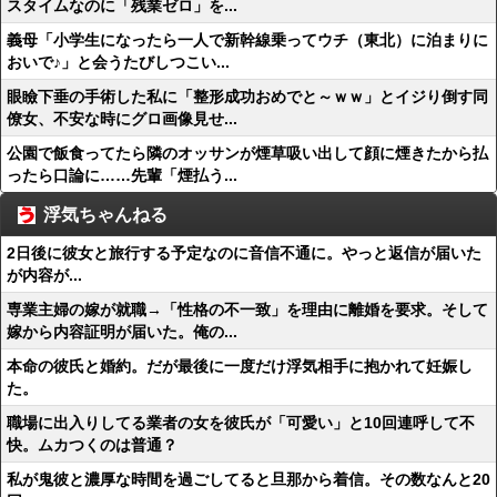
スタイムなのに「残業ゼロ」を...
義母「小学生になったら一人で新幹線乗ってウチ（東北）に泊まりに
おいで♪」と会うたびしつこい...
眼瞼下垂の手術した私に「整形成功おめでと～ｗｗ」とイジり倒す同
僚女、不安な時にグロ画像見せ...
公園で飯食ってたら隣のオッサンが煙草吸い出して顔に煙きたから払
ったら口論に……先輩「煙払う...
浮気ちゃんねる
2日後に彼女と旅行する予定なのに音信不通に。やっと返信が届いた
が内容が...
専業主婦の嫁が就職→「性格の不一致」を理由に離婚を要求。そして
嫁から内容証明が届いた。俺の...
本命の彼氏と婚約。だが最後に一度だけ浮気相手に抱かれて妊娠し
た。
職場に出入りしてる業者の女を彼氏が「可愛い」と10回連呼して不
快。ムカつくのは普通？
私が鬼彼と濃厚な時間を過ごしてると旦那から着信。その数なんと20