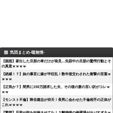
気団まとめ-噫無情-
【困惑】家出した旦那の車だけが発見…失踪中の旦那の驚愕行動とそ
の真意ｗｗｗｗ
【絶縁！？】妹の暴言に嫁が半狂乱！数年後交わされた衝撃の言葉ｗ
ｗｗｗ
【正気か？】間男に150万請求した夫、その後の妻の言い訳がコレｗ
ｗｗ
【モンスト不倫】降谷建志が仰天！長男に会わせた不倫相手の正体が
これｗｗｗｗ
【驚愕】旦那が姪を妊娠させてた！？離婚後の修羅場がヤバすぎるｗ