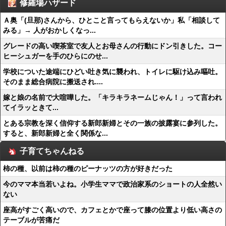
修羅場ハザード
Ａ奥「(旦那)さんから、ひとこと言ってもらえないか」私「相談して
みる」→ 人がおかしくなっ...
グレードの高い喫茶室で友人とお母さんの行動にドン引きした。コー
ヒーシュガーを手のひらにのせ...
学校についた途端にひどい吐き気に襲われ、トイレに駆け込み嘔吐。
そのまま総合病院に搬送され....
嫁と娘の名前で大喧嘩した。「キラキラネームじゃん！」って言われ
てイラッときて...
とある宗教を深く信仰する新郎新婦とその一族の披露宴に参列した。
すると、新郎新婦と全く関係な...
子育てちゃんねる
柿の種、以前は柿の種のピーナッツの方が好きだった
今のママ本当若いよね。小学生ママで政治家系のショートの人全然い
ない
座高がすごく高いので、カフェとかで座って膝の位置より低い高さの
テーブルが苦痛だ