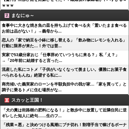
ｗｗｗ
まなにゅ～
食事中に大きな焼き魚の皿を持ち上げて食べる夫「置いたまま食べる
お前は品がない！」→義母から...
恋人の「家で納豆を小鉢に移し替える」「飲み物にレモンを入れる」
行動に限界が来た…！外では普...
実家で53歳分家おじ「仕事辞めていつうちに来る？」私「え？」
→「20年前に結婚すると言った...
流産した私にコトメ「子供がいなくなって羨ましい。優雅にお菓子食
べられるもんね」絶望する私に...
商売傾いた義実家のローンを半額負担中の我が家…「家を買って」と
調子に乗るトメに住む場所がな...
スカッと王国！
「犬の糞は街路樹の肥料になる！」と散歩中に放置して近隣住民に逆
ギレした知人に絶句……生のフ...
「残業＝悪」と決めつける風潮にブチ切れ！割増手当で稼げるボーナ