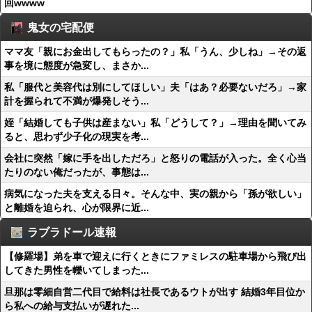
回wwww
鬼女の宅配便
ママ友「親にお金出してもらったの？」私「うん、少しね」→その返
事を境に態度が急変し、まさか...
私「服代と美容代は別にしてほしい」夫「はあ？必要ないだろ」→家
計を握られて不満が爆発しそう...
姪「結婚しても子供は産まない」私「どうして？」→理由を聞いてみ
ると、思わず少子化の現実を考...
会社に突然「嫁に手を出しただろ」と怒りの電話が入った。全く心当
たりのない俺だったが、事態は...
病気になった夫を支える日々。そんな中、実の親から「孫が欲しい」
と離婚を迫られ、心が限界に近...
ラブラドール速報
【修羅場】弟を車で迎えに行くときにファミレスの駐車場から飛び出
してきた男性を轢いてしまった...
旦那は零細自営二代目で給料は社長であるウトが出す 結婚3年目位か
ら私への給与支払いが遅れた...