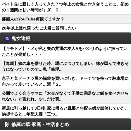
バイト先に新しく入ってきた７つ年上の女性と付き合うことに。初め
の１週間は甘い時間がすぎ、２...
芸能人のYouTube何観てますか？
20年以上連れ添ったご夫婦に質問したい
鬼女速報
【キチトメ】トメが私と夫の共通の友人Aをパシリのように扱ってい
たことが発覚し・・・
【毒親】妹の車を借りた時、塀にぶつけてしまい、妹が凹んで泣きそ
うになっていたので…私「修理...
息子と某ドーナツ屋の福袋を買いに行き、ドーナツを持って駐車場に
向かって歩いていると…泥「２...
公園でよく会うママに「お金がなくて子供に満足なご飯を食べさせら
れない」と言われ、少しだけ買...
新居に引っ越して3日後､家に帰ると旦那と年配夫婦が談笑していた。
挨拶すると…年配夫婦「三つ...
修羅の華-家庭・生活まとめ