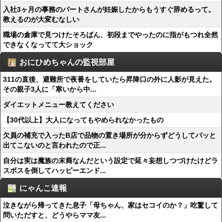
入社3ヶ月の事務のパートさんが妊娠したからもうすぐ辞めるって。
教えるのが大変むなしい
職場の倉庫で見つけたそろばん、初段までやったのに指がもつれ全然
できなくなってて大ショック
おにひめちゃんの監視部屋
311の直後、避難所で夜番をしていたら昇降口の外に人影が見えた。
その親子3人に「寒いから中...
ダイエットメニュー教えてください
【30代以上】大人になってもやめられなかったもの
欠員の補充で入ったB店で品物の置き場所が分からずどうしてパッと
出てこないのと言われたので正...
自分は実は魔族の末裔なんだという設定で延々妄想しつづけたけどラ
スボスを倒してハッピーエンド...
にゃんこ速報
泣きながら帰ってきた息子「母ちゃん、家はセコイのか？」吃驚して
問いただすと、どうやらママ友...