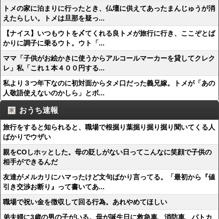
トメの家に泊まりに行ったとき、仏壇に供えてあったまんじゅうが消
えたらしい。トメは旦那を疑っ...
【ナイス】いつもウトを〆てくれる良トメが旅行に行き、ここぞとば
かりに調子に乗るウト。ウト「...
ママ「子供がお絵かきに使うからアルコールマーカーを貸してクレク
レ」私「これ１本４００円する...
私より３つ年下なのに初対面からタメ口だった義兄嫁。トメが「あの
人敬語使えないのかしら」とボ...
おうち速報
旅行をすると知られると、職場で根掘り葉掘り掘り掘り聞いてくる人
ばかりでウザい
親をCOしホッとした。母の貶しがない日ってこんなに笑顔で子供の
相手ができるんだ
友達がメルカリにハマったけど文句ばかり言ってる。「最初から『値
引き交渉お断り』って書いてあ...
職場で祝い金を徴収して回る行為。あれやめてほしい
弟夫婦に3歳の男の子がいる。母が誕生日に救急車、消防車、パトカ