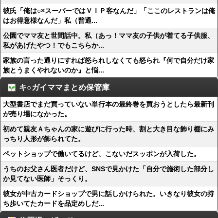
彼氏「俺は○×スーパーではＶＩＰ客なんだ」「ここのレストランは俺
はお得意様なんだ」私（普通...
公園でママ友と世間話中。私（あっ！ママ友の子供が着てる子供服、
私があげたやつ！でもこちらか...
家族の言った通りにすれば怒られしなくても怒られ『何で自分だけ家
族とうまくやれないのか』と悩...
キ○ガイママまとめ保管庫
大型書店でまだ買っていない単行本の最終巻を買おうとしたら最新刊
が売り場になかった。
初めて親友Ａちゃんの家に遊びに行った時、割と大き目な飾り棚にみ
っちり人形が飾られてた。
ペットショップで働いてるけど、こないだスッポンが入荷した。
うちのお父さん医者だけど、SNSで見かけた「自分で施術した部分し
か見てない医師」そっくり。
彼女が中古カードショップで男に話しかけられた。いきなり彼女の持
ち歩いてたカードを品定めしだ...