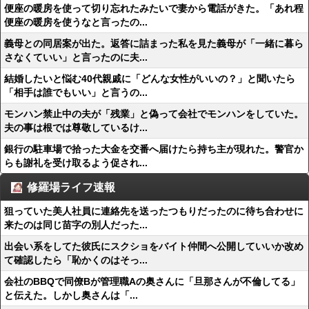
便座の暖房を使って切り忘れたみたいで妻から電話がきた。「あれ程
便座の暖房を使うなと言ったの...
義母との同居案が出た。返答に詰まった私を見た義母が「一緒に暮ら
さなくていい」と言ったのに夫...
結婚したいと悩む40代親戚に「どんな女性がいいの？」と聞いたら
「相手は誰でもいい」と言うの...
モンハン禁止中の夫が「残業」と偽って会社でモンハンをしていた。
夫の事は根では尊敬しているけ...
銀行の駐車場で拾った大金を交番へ届けたら持ち主が現れた。警官か
らも謝礼を受け取るよう促され...
修羅場ライフ速報
狙っていた美人社員に連絡先を送ったつもりだったのに待ち合わせに
来たのは同じ苗字の別人だった...
出会い系をしてた彼氏にスクショをバイト仲間へ公開していいか改め
て確認したら「恥かくのはそっ...
会社のBBQで同僚Bが管理職Aの奥さんに「旦那さんが不倫してる」
と伝えた。しかし奥さんは「...