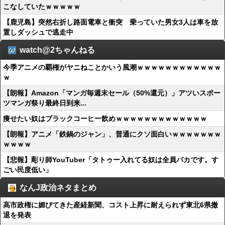
こなしていたｗｗｗｗｗ
【鹿児島】突然右折し路面電車と衝突 乗っていた男女3人は車を放
置しダッシュで逃走中
watch@2ちゃんねる
今季アニメの覇権がヤニねことかいう風潮ｗｗｗｗｗｗｗｗｗｗｗｗ
ｗ
【朗報】Amazon「マンガ毎週末セール（50%還元）」アツいスポー
ツマンガ祭り最終日到来...
痩せたい奴はブラックコーヒー飲めｗｗｗｗｗｗｗｗｗｗｗｗｗ
【朗報】アニメ「鉄鍋のジャン」、普通にクソ面白いｗｗｗｗｗｗｗ
ｗｗｗｗ
【悲報】彫り師YouTuber「タトゥー入れてる奴は全員バカです。す
ごい民度低い」
なんJ政治ネタまとめ
高市政権に媚びてきた産経新聞、コスト上昇に耐えられず東北6県撤
退を発表