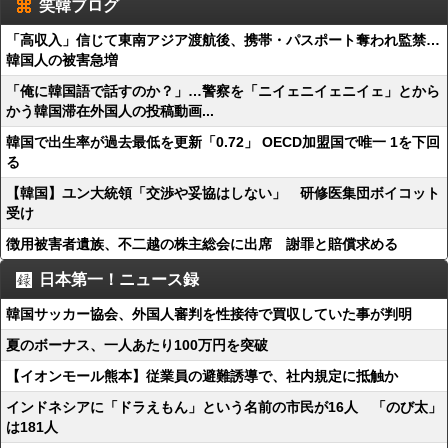
笑韓ブログ
「高収入」信じて東南アジア渡航後、携帯・パスポート奪われ監禁…
韓国人の被害急増
「俺に韓国語で話すのか？」…警察を「ニイェニイェニイェ」とから
かう韓国滞在外国人の投稿動画...
韓国で出生率が過去最低を更新「0.72」 OECD加盟国で唯一 1を下回
る
【韓国】ユン大統領「交渉や妥協はしない」 研修医集団ボイコット
受け
徴用被害者遺族、不二越の株主総会に出席 謝罪と賠償求める
日本第一！ニュース録
韓国サッカー協会、外国人審判を性接待で買収していた事が判明
夏のボーナス、一人あたり100万円を突破
【イオンモール熊本】従業員の避難誘導で、社内規定に抵触か
インドネシアに「ドラえもん」という名前の市民が16人 「のび太」
は181人