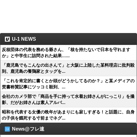
U-1 NEWS
反核団体の代表を務める爺さん、「核を持たないで日本を守れます
か」と中学生に詰問された結果…...
「鹿児島でもこんなの出さんて」と大阪に上陸した某料理店に批判殺
到、鹿児島の養鶏家とタッグを...
「これを肯定的に書くとか頭がどうかしてるのか？」と某メディアの
焚書称賛記事にツッコミ殺到、...
会社のカメラ部で「商品を手に持って水着お姉さんがにっこり」を撮
影、だがお姉さんは素人アルバ...
昭和を代表する女優の晩年があまりにも寂しすぎる！と話題に、自身
の子供を餓死する寸前までネグ...
News@フレ速