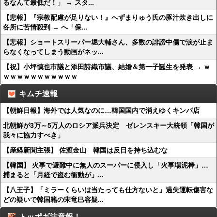
るなんて最低だ！」 → スタ...
【悲報】『宗教配慮が足りない！』へずまりゅう氏の豚汁炊き出しに
各所に苦情殺到 → へ「保...
【悲報】ショートスリーパー堀大輔さん、多数の誹謗中傷で涙が止ま
らなくなってしまう動画がネッ...
【祝】小坪慎也市議と添田詩織市議、結婚＆第一子誕生を発表 → ｗ
ｗｗｗｗｗｗｗｗｗｗｗ
キムチ速報
【朝鮮日報】海外では人気なのに…韓国国内で消えゆくキンパ店
北朝鮮が3万～5万人のロシア派兵決定 ゼレンスキー大統領「韓国が
我々に協力すべき」
【産経新聞主張】 佐渡金山 韓国は反日を持ち込むな
【韓国】 火事で避難中に無人のスーパーに侵入し「火事場泥棒」…
捕まると「月経で盗む衝動が」...
【八王子】「ミラーくらいは当たっても仕方ないと」過失運転傷害な
どの疑いで韓国籍の宋竜巳容疑...
トッポギ注意報！