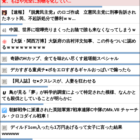
覚、もはや完全に別物を化してい...
【速報】『脱糞民主党』のロゴ作成 立憲民主党に刑事告訴され
たネット民、不起訴処分で勝利ｗｗ...
中国、世界に喧嘩売りまくったお陰で誰も来なくなってしまうｗ
【大阪・関西万博】大阪府の吉村洋文知事、この件をついに認め
るｗｗｗｗｗｗｗｗｗ
奇跡のHカップ、全てを味わい尽くす超堪能スペシャル
デカすぎる童貞チ●︎ポをエロすぎるギャルおっぱいで煽ったら
【同人誌】セ●︎クスレスが、人妻を狂わせる
鳥が見る「夢」が科学的調査によって特定された模様、なんかと
ても殺伐としていることが明らかに
朝鮮戦争に派遣された英陸軍第7戦車連隊C中隊のMk.VII チャーチ
ル・クロコダイル戦車！
ディルド1cm入ったら1万円あげるって女子に言った結果
wwwww