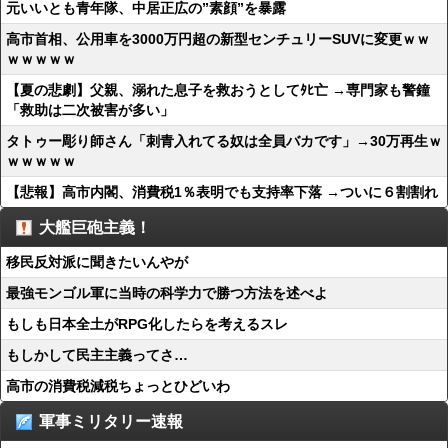
元いいとも青年隊、中居正広の”素顔”を暴露
高市首相、公用車を3000万円超の新型センチュリーSUVに変更ｗｗ
ｗｗｗｗｗ
【夏の悲劇】父親、溺れた息子を救おうとしてﾀﾋ亡 →専門家も警鐘
「救助は二次被害が多い」
タトゥー彫り師さん「刺青入れてる奴は全員バカです」→30万再生ｗ
ｗｗｗｗｗ
【悲報】高市内閣、消費税1％表明でも支持率下落 →ついに６割割れ
大艦巨砲主義！
移民反対派に聞きたいんやが
最強モンゴル軍に当時の科学力で勝つ方法を述べよ
もしも日本全土がRPG化したらを考えるスレ
もしかして民主主義ってさ…
高市の消費税減税ちょっとひどいわ
軍事ミリタリー速報