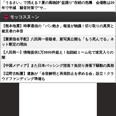
「うるさい」で消える？夏の風物詩”盆踊り”存続の危機 会場数は20
年で半減 騒音対策で”サ...
モッコスヌ～ン
【熊本地震】時事通信の「パン飽き」報道が物議！切り取りの真実と
被災者の本音
【重要指名手配】八田與一容疑者、新写真公開も「もう死んでる」ネ
ット断定の理由
【八田與一】情報提供1万3600件超え！似顔絵ミーム化で迷宮入りの
闇
【中国メディア】また日本バッシング捏造？魚切り身落下騒動の真相
【辺野古転覆】遺族が「全容解明と再発防止を求める会」設立！クラ
ウドファンディング準備も