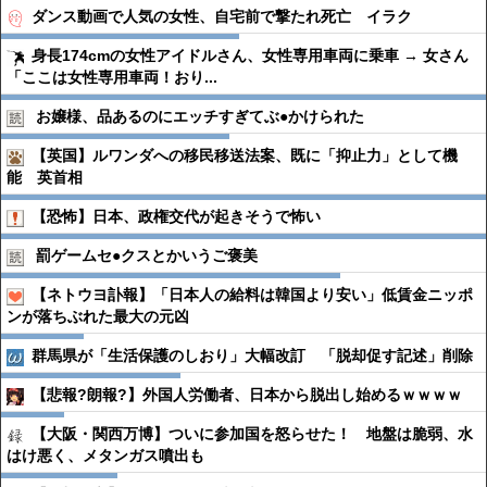
ダンス動画で人気の女性、自宅前で撃たれ死亡 イラク
身長174cmの女性アイドルさん、女性専用車両に乗車 → 女さん
「ここは女性専用車両！おり...
お嬢様、品あるのにエッチすぎてぶ●︎かけられた
【英国】ルワンダへの移民移送法案、既に「抑止力」として機
能 英首相
【恐怖】日本、政権交代が起きそうで怖い
罰ゲームセ●︎クスとかいうご褒美
【ネトウヨ訃報】「日本人の給料は韓国より安い」低賃金ニッポ
ンが落ちぶれた最大の元凶
群馬県が「生活保護のしおり」大幅改訂 「脱却促す記述」削除
【悲報?朗報?】外国人労働者、日本から脱出し始めるｗｗｗｗ
【大阪・関西万博】ついに参加国を怒らせた！ 地盤は脆弱、水
はけ悪く、メタンガス噴出も