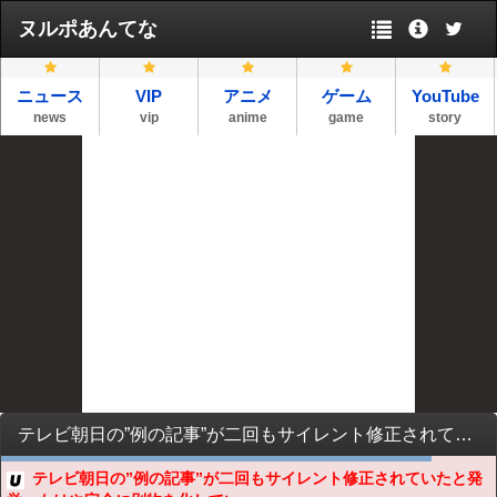
ヌルポあんてな
ニュース
VIP
アニメ
ゲーム
YouTube
news
vip
anime
game
story
テレビ朝日の”例の記事”が二回もサイレント修正されていたと発覚、もはや完全に別物を化している
テレビ朝日の”例の記事”が二回もサイレント修正されていたと発