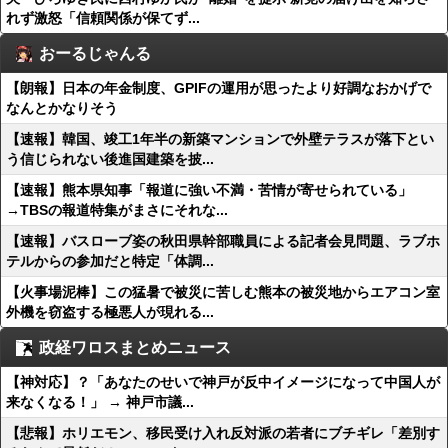
れず激怒「信頼関係が保てず...
おーるじゃんる
【朗報】日本の年金制度、GPIFの運用が思ったより好調なおかげで
なんとかなりそう
【速報】韓国、竣工1年半の新築マンションで外壁テラスが落下とい
う信じられない後進国建築を披...
【速報】熊本県知事「報道に強い不満・苦情が寄せられている」
→TBSの報道特集がまさにそれな...
【速報】バスローブ姿の秋田県幹部職員による記者会見問題、ラブホ
テルからの参加だと特定「体調...
【火事場泥棒】この猛暑で被災に苦しむ熊本の被災地からエアコン室
外機を窃盗する極悪人が現れる...
政経ワロスまとめニュース
【神対応】？「あなたのせいで神戸が反中イメージになって中国人が
来なくなる！」 → 神戸市議...
【悲報】ホリエモン、移民受け入れ反対派の若者にブチギレ「差別す