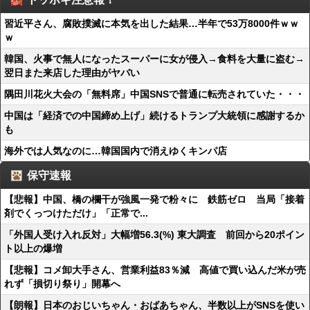
習近平さん、腐敗撲滅に本気を出した結果…半年で53万8000件ｗｗ
ｗ
韓国、火事で無人になったスーパーに女が侵入→食料を大量に盗む→
翌日また来店した理由がヤバい
隅田川花火大会の「無料席」中国SNSで普通に転売されていた・・・
中国は「経済での中国締め上げ」続けるトランプ大統領に感謝するか
も
海外では人気なのに…韓国国内で消えゆくキンパ店
保守速報
【悲報】中国、橋の欄干が強風一発で粉々に 鉄筋ゼロ 当局「接着
剤でくっつけただけ」「正常で...
「外国人受け入れ反対」大幅増56.3(%) 東大調査 前回から20ポイン
ト以上の爆増
【悲報】コメ卸大手さん、営業利益83％減 高値で買い込んだ米が売
れず「損切り祭り」開幕へ
【朗報】日本のおじいちゃん・おばあちゃん、半数以上がSNSを使い