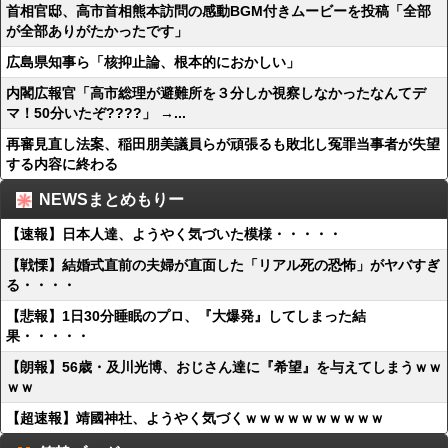
首相官邸、高市首相熊本訪問の感動BGM付きムービーを投稿「全部
が全部ありがたかったです」
広島県知事ら「核抑止論、根本的におかしい」
内閣広報官「高市総理が避難所を３分しか視察しなかったなんてデ
マ！50分いたぞ????」 →...
再審見直し法案、稲田朋美議員らが頑張るも敗北し冤罪当事者が失望
する内容に終わる
NEWSまとめもりー
【速報】日本人達、ようやく気づいた模様・・・・・
【戦慄】結婚式直前の夫婦が直面した「リアル死の恐怖」がヤバすぎ
る・・・・
【悲報】1日30分睡眠のプロ、『大爆発』してしまった結
果・・・・・
【朗報】56歳・及川光博、おじさん達に『希望』を与えてしまうｗｗ
ｗｗ
【超速報】靖國神社、ようやく気づくｗｗｗｗｗｗｗｗｗｗ