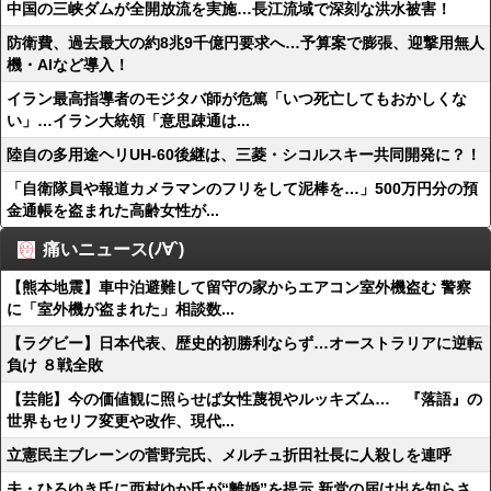
中国の三峡ダムが全開放流を実施…長江流域で深刻な洪水被害！
防衛費、過去最大の約8兆9千億円要求へ…予算案で膨張、迎撃用無人
機・AIなど導入！
イラン最高指導者のモジタバ師が危篤「いつ死亡してもおかしくな
い」…イラン大統領「意思疎通は...
陸自の多用途ヘリUH-60後継は、三菱・シコルスキー共同開発に？！
「自衛隊員や報道カメラマンのフリをして泥棒を…」500万円分の預
金通帳を盗まれた高齢女性が...
痛いニュース(ﾉ∀`)
【熊本地震】車中泊避難して留守の家からエアコン室外機盗む 警察
に「室外機が盗まれた」相談数...
【ラグビー】日本代表、歴史的初勝利ならず…オーストラリアに逆転
負け ８戦全敗
【芸能】今の価値観に照らせば女性蔑視やルッキズム… 『落語』の
世界もセリフ変更や改作、現代...
立憲民主ブレーンの菅野完氏、メルチュ折田社長に人殺しを連呼
夫・ひろゆき氏に西村ゆか氏が“離婚”を提示 新党の届け出を知らさ