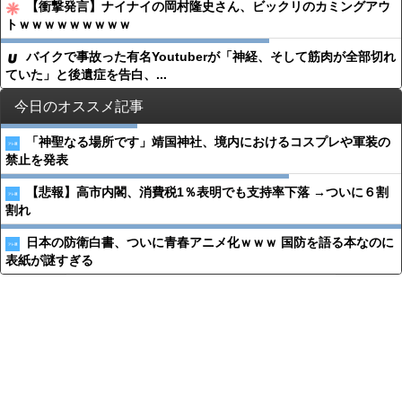
【衝撃発言】ナイナイの岡村隆史さん、ビックリのカミングアウ
トｗｗｗｗｗｗｗｗｗ
バイクで事故った有名Youtuberが「神経、そして筋肉が全部切れ
ていた」と後遺症を告白、...
今日のオススメ記事
「神聖なる場所です」靖国神社、境内におけるコスプレや軍装の
禁止を発表
【悲報】高市内閣、消費税1％表明でも支持率下落 →ついに６割
割れ
日本の防衛白書、ついに青春アニメ化ｗｗｗ 国防を語る本なのに
表紙が謎すぎる