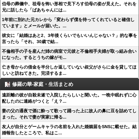
伯母の葬儀中、祖母を怖い形相で見下ろす伯母の姿が見えた。それを
兄に話したら「ばあちゃんには...
1年前に別れた元カレから「変わらず僕を待ってくれていると確信し
ています」とメールが届いた。...
彼女に「結婚はあと2、3年後くらいでもいいんじゃない？」的な事を
言ったら「それ、30歳で結...
不倫相手の子を産んだ姉の病室で元彼と不倫相手夫婦が取っ組み合い
になった。するとうちの嫁がモ...
亡き母からの借金を半分しか返していない叔父がさらに金を貸してほ
しいと訪ねてきた。完済するま...
修羅の華-家庭・生活まとめ
遠距離の彼が自殺未遂で入院したらしいと聞いた。一晩中眠れずに心
配したのに連絡がつくと「え？...
妻の父の通夜で酒に酔って歌って踊った上に故人の鼻に豆を詰めてし
まった。それで妻が実家に帰る...
友人が自分とゲームキャラの名前を入れた婚姻届をSNSに載せた。結
婚報告したところで、私はこ...