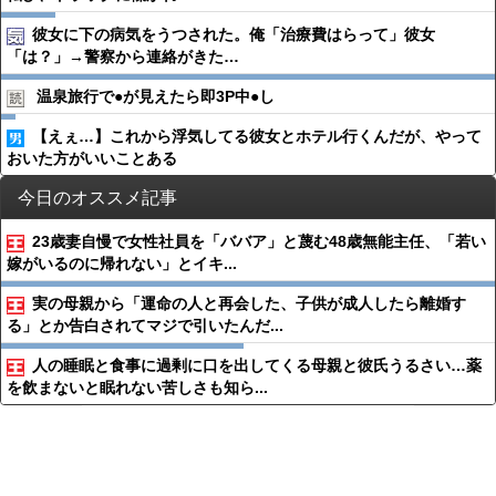
彼女に下の病気をうつされた。俺「治療費はらって」彼女
「は？」→警察から連絡がきた…
温泉旅行で●︎が見えたら即3P中●︎し
【えぇ…】これから浮気してる彼女とホテル行くんだが、やって
おいた方がいいことある
今日のオススメ記事
23歳妻自慢で女性社員を「ババア」と蔑む48歳無能主任、「若い
嫁がいるのに帰れない」とイキ...
実の母親から「運命の人と再会した、子供が成人したら離婚す
る」とか告白されてマジで引いたんだ...
人の睡眠と食事に過剰に口を出してくる母親と彼氏うるさい…薬
を飲まないと眠れない苦しさも知ら...