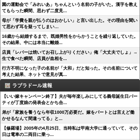
園の運動会で「みれいあ」ちゃんという名前の子がいた。漢字を教え
てもらった瞬間、思わず二度見...
母が「学費を親が払うのはおかしい」と言い出した。その理由を聞い
て思わず耳を疑ってしまい…
16歳から結婚するまで、既婚男性をからかうことを繰り返していた。
その結果、中には本当に離婚...
店員「レバーは焼いてお召し上がりください」俺「大丈夫でしょ」→
生で食べた瞬間、店員が血相を...
行方不明になった子の名前が「大和」だと知った。その名前について
考えた結果、ネットで意見が真...
ラブラドール速報
【いい嫁キャンペーン終了】夫が毎年楽しみにしてる義母誕生日パー
ティが丁度娘の発表会とかち合...
弟が「家族を養うなら年収1000万必要だ。嫁をパートとは言えど働
かせるなんて間違ってる」と...
【修羅場】2005年の4月25日、当時私は甲南大学に通っていて、その
日は電車の二両目に乗っ...