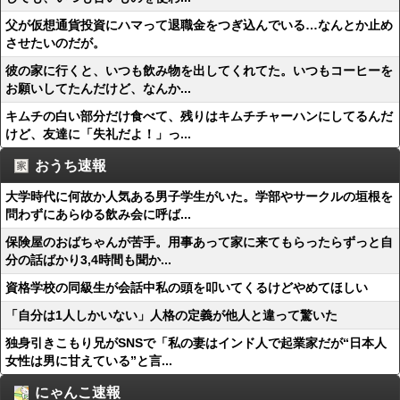
父が仮想通貨投資にハマって退職金をつぎ込んでいる…なんとか止め
させたいのだが。
彼の家に行くと、いつも飲み物を出してくれてた。いつもコーヒーを
お願いしてたんだけど、なんか...
キムチの白い部分だけ食べて、残りはキムチチャーハンにしてるんだ
けど、友達に「失礼だよ！」っ...
おうち速報
大学時代に何故か人気ある男子学生がいた。学部やサークルの垣根を
問わずにあらゆる飲み会に呼ば...
保険屋のおばちゃんが苦手。用事あって家に来てもらったらずっと自
分の話ばかり3,4時間も聞か...
資格学校の同級生が会話中私の頭を叩いてくるけどやめてほしい
「自分は1人しかいない」人格の定義が他人と違って驚いた
独身引きこもり兄がSNSで「私の妻はインド人で起業家だが“日本人
女性は男に甘えている”と言...
にゃんこ速報