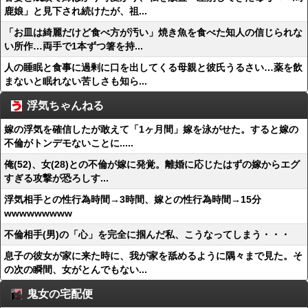
鹿娘」と見下され続けたが、祖...
「お皿は綺麗だけど食べ方が汚い」焼き魚を食べた知人の信じられな
い所作…両手で1本ずつ箸を持...
人の睡眠と食事に過剰に口を出してくる母親と彼氏うるさい…薬を飲
まないと眠れない苦しさも知ら...
浮気ちゃんねる
嫁の浮気を確信したが敢えて「1ヶ月間」嫁を泳がせた。すると嫁の
不倫がトンデモないことに.....
俺(52)、女(28)との不倫が嫁に発覚。離婚に応じたはずの嫁からエグ
すぎる攻撃が恐ろしす...
浮気相手との性行為時間→3時間、嫁との性行為時間→15分
wwwwwwwww
不倫相手(男)の「心」を完全に掴んだ私、こうなってしまう・・・
息子の彼女が家に来た時に、我が家を舐めるように隅々まで見た。そ
の次の瞬間、女がとんでもない...
鬼女の宅配便