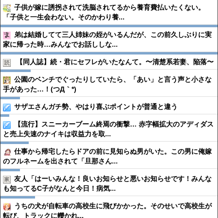
子供が嫁に誘拐されて洗脳されてるから養育費払いたくない。
「子供と一生会わない。そのかわり養...
弟は結婚してて三人姉妹の姪がいるんだが、この前久しぶりに実
家に帰った時…みんなでお話ししな...
【同人誌】続・君にセフレがいたなんて。〜清楚系若妻、陥落〜
公園のベンチでぐったりしていたら、「あい」と言う声と小さな
手があった…！(つД｀*)
サザエさんガチ勢、やはり喜ぶポイントが普通と違う
【流行】スニーカーブーム終焉の衝撃… 赤字幅拡大のアディダス
と売上失速のナイキは収益力を取...
仕事から帰宅したらドアの前に見知らぬ男がいた。この男に俺嫁
のフルネームを出されて「旦那さん...
友人「はーいみんな！良いお知らせと悪いお知らせです！みんな
も知ってるC子がなんと今日！病気...
うちの犬が自転車の高校生に飛びかかった。そのせいで高校生が
転び、トラックに轢かれ...