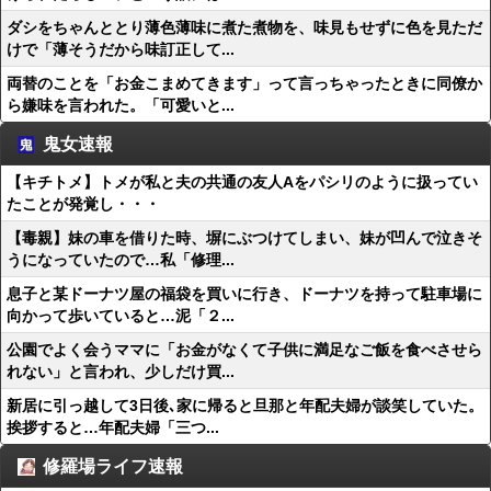
ダシをちゃんととり薄色薄味に煮た煮物を、味見もせずに色を見ただ
けで「薄そうだから味訂正して...
両替のことを「お金こまめてきます」って言っちゃったときに同僚か
ら嫌味を言われた。「可愛いと...
鬼女速報
【キチトメ】トメが私と夫の共通の友人Aをパシリのように扱ってい
たことが発覚し・・・
【毒親】妹の車を借りた時、塀にぶつけてしまい、妹が凹んで泣きそ
うになっていたので…私「修理...
息子と某ドーナツ屋の福袋を買いに行き、ドーナツを持って駐車場に
向かって歩いていると…泥「２...
公園でよく会うママに「お金がなくて子供に満足なご飯を食べさせら
れない」と言われ、少しだけ買...
新居に引っ越して3日後､家に帰ると旦那と年配夫婦が談笑していた。
挨拶すると…年配夫婦「三つ...
修羅場ライフ速報