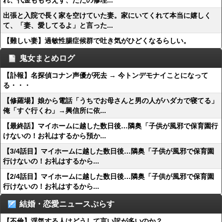
れ、代金ももらえず、ただの修理...
出張と入院で長く家を空けていた妻。家にいてくれて本当に嬉しく
て、「妻、愛してるよ」と言った...
【難しい妻】過敏性腸症候群で吐き気がひどくなるらしい。
鬼女まとめログ
【訃報】名探偵コナン声優が死去 → 今トンデモナイことになって
る・・・
【修羅場】娘から電話「うちでお母さんと男の人がハダカで寝てる」
俺「すぐ行くわ」→興信所に依...
【最終話】マイホームに越した数日後…隣奥「子供が風邪で保育園行
けないの！お礼はするから預か...
【3/4話目】マイホームに越した数日後…隣奥「子供が風邪で保育園
行けないの！お礼はするから...
【2/4話目】マイホームに越した数日後…隣奥「子供が風邪で保育園
行けないの！お礼はするから...
結婚・恋愛ニュースぷらす
【不倫】浮気する人はどうして言い訳が多いのか？