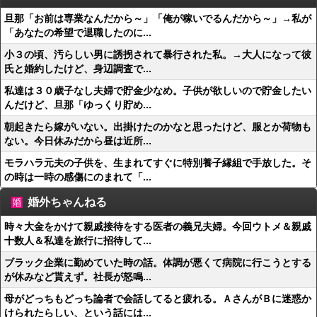
旦那「お前は専業なんだから～」「俺が稼いでるんだから～」→私が
「あなたの希望で退職したのに...
小３の頃、汚らしい男に誘拐されて暴行された私。→大人になって彼
氏と婚約したけど、身辺調査で...
私達は３０歳子なし夫婦で貯金少なめ。子供が欲しいので貯金したい
んだけど、旦那「ゆっくり貯め...
朝起きたら嫁がいない。出掛けたのかなと思ったけど、服とか荷物も
ない。今日休みだから昼は近所...
モラハラ元夫の子供を、生まれてすぐに特別養子縁組で手放した。そ
の時は一時の感傷にのまれて「...
婚外ちゃんねる
時々大金をかけて親戚接待をする医者の義兄夫婦。今回ウトメ＆親戚
十数人＆私達を旅行に招待して...
ブラック企業に勤めていた時の話。体調が悪くて病院に行こうとする
が休みなど貰えず。社長が怒鳴...
母がどっちもどっち論者で会話してると疲れる。ＡさんがＢに迷惑か
けられたらしい、という話には...