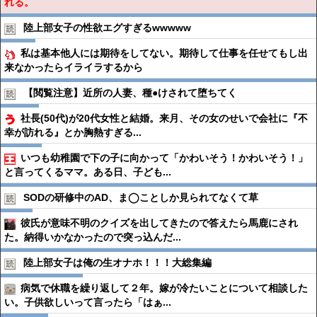
れる。
陸上部女子の性欲エグすぎるwwwww
私は基本他人には期待をしてない。期待して仕事を任せてもし出
来なかったらイライラするから
【閲覧注意】近所の人妻、種●︎けされて堕ちてく
社長(50代)が20代女性と結婚。来月、その女のせいで会社に『不
幸が訪れる』とか胸熱すぎる...
いつも幼稚園で下の子に向かって「かわいそう！かわいそう！」
と言ってくるママ。ある日、子ども...
SODの研修中のAD、ま◯ことしか見られてなくて草
彼氏が意味不明のクイズを出してきたので答えたら馬鹿にされ
た。納得いかなかったので突っ込んだ...
陸上部女子は俺の生オナホ！！！大総集編
病気で休職を繰り返して２年。嫁が冷たいことについて相談した
い。子供欲しいって言ったら「はぁ...