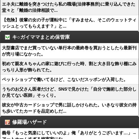
エネ夫に離婚を突きつけたら私の職場(法律事務所)に乗り込んできた
堂々と「離婚の法律相談で...
【危険】後輩の女の子が運転中に「すみません、そこのウェットティ
ッシュとってもらえます？」と...
キ○ガイママまとめ保管庫
大型書店でまだ買っていない単行本の最終巻を買おうとしたら最新刊
が売り場になかった。
初めて親友Ａちゃんの家に遊びに行った時、割と大き目な飾り棚にみ
っちり人形が飾られてた。
ペットショップで働いてるけど、こないだスッポンが入荷した。
うちのお父さん医者だけど、SNSで見かけた「自分で施術した部分し
か見てない医師」そっくり。
彼女が中古カードショップで男に話しかけられた。いきなり彼女の持
ち歩いてたカードを品定めしだ...
修羅場ハザード
義母「もっと気楽にしていいのよ」俺「ありがとうございます…」→