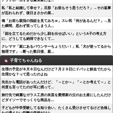
アットホームすぎる嫁実家にな...
私「私と結婚して幸せ？」旦那「お前もそう思うだろ？」→その返事
が忘れられず、後日まさかの展...
俺「お前ら親指の指紋を見てみろｗ」スレ民「何があるんだ？」→見
た瞬間、思わず笑ってしまう人...
「顔を立てるためだから少し顔を出せばいい」というA子の考え方
に、どうしても納得できなくて…
クレママ「庭にあるバウンサーちょうだい！」私「犬が使ってるから
無理です」→断った数日後、庭...
子育てちゃんねる
生理の予定が８月６日なんだけど７月２９日にドバッと鮮血でたから
生理かな？って思ったのよね
先生から電話があったんだけど、「～とか～」「～とか考えて～」と
何度も言ってたのが耳に残って...
旅行先で綺麗なガラス工房の灰皿を愛煙家の父のお土産にしたんだけ
どダイソーでそっくりな商品を...
子どもが中学受験してる知り合い、たくさん受けさせてるけど合格し
たの通えない距離の学校だけら...