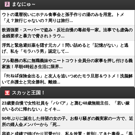
まなにゅ～
ウトの還暦祝いにホテル食事会と孫手作りの湯のみを用意。トメ
「え？旅行じゃないの？周りは旅行...
飲酒強要・スーパーで盗み・反社自慢の毒叔母一家。法事でも虚偽の
金銭要求と暴力で脅されトラウ...
浮気と緊急避妊薬を隠す元カノ！問い詰めると「記憶がない」と逃
げ、私を「モラハラ男」認定して...
フル勤務の私に無職義妹やニートコウト全員分の家事を押し付ける義
家族！早朝4時起き生活に限界...
「ﾀﾋねば保険金出る」と友人を追いつめたモラ旦那＆ウトメ！洗脳解
いて弁護士と完全勝利。離婚...
スカッと王国！
23歳妻自慢で女性社員を「ババア」と蔑む48歳無能主任、「若い嫁
がいるのに帰れない」とイキ...
90年ぶりに誕生した待望の女の子。お祭り騒ぎの義実家の一方で、近
所の婦人会メンバーから「死...
容姿と成績で姉ばかり可愛がり、私を放置・差別してきた毒母→「馬