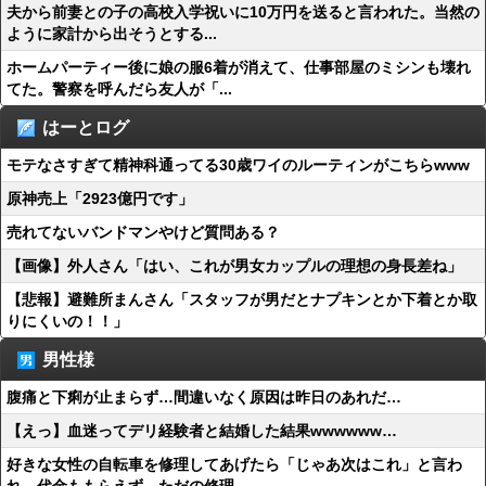
夫から前妻との子の高校入学祝いに10万円を送ると言われた。当然の
ように家計から出そうとする...
ホームパーティー後に娘の服6着が消えて、仕事部屋のミシンも壊れ
てた。警察を呼んだら友人が「...
はーとログ
モテなさすぎて精神科通ってる30歳ワイのルーティンがこちらwww
原神売上「2923億円です」
売れてないバンドマンやけど質問ある？
【画像】外人さん「はい、これが男女カップルの理想の身長差ね」
【悲報】避難所まんさん「スタッフが男だとナプキンとか下着とか取
りにくいの！！」
男性様
腹痛と下痢が止まらず…間違いなく原因は昨日のあれだ…
【えっ】血迷ってデリ経験者と結婚した結果wwwwww…
好きな女性の自転車を修理してあげたら「じゃあ次はこれ」と言わ