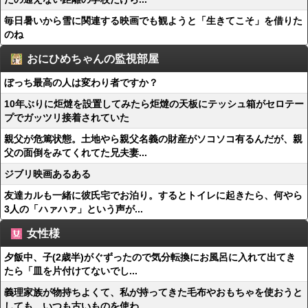
毎日暑いから雪に関連する映画でも観ようと「生きてこそ」を借りた
のね
おにひめちゃんの監視部屋
ぼっち最高の人は変わり者ですか？
10年ぶりに炬燵を設置してみたら炬燵の天板にテッシュ箱がセロテー
プでガッツリ接着されていた
親父が危篤状態。土地やら親父名義の財産がソコソコ有るんだが、親
父の面倒をみてくれてた兄夫妻...
ジブリ映画あるある
友達カルも一緒に彼氏宅でお泊り。するとトイレに起きたら、何やら
3人の「ハァハァ」という声が...
女性様
夕飯中、子(2歳半)がぐずったので気分転換にお風呂に入れて出てき
たら「皿を片付けてないでし...
義理家族が物持ちよくて、私が持ってきた毛布やおもちゃを使おうと
しても、いつも古いものを使わ...