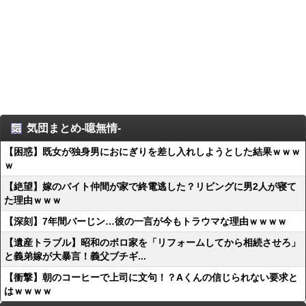
気団まとめ-噫無情-
【困惑】既女が独身男におにぎりを差し入れしようとした結果ｗｗｗ
ｗ
【絶望】嫁のバイト仲間が家で終電逃した？リビングに男2人が寝て
た理由ｗｗｗ
【深刻】7年間バーじン…彼の一言が今もトラウマな理由ｗｗｗｗ
【遺産トラブル】昭和のボロ家を「リフォームしてから相続させろ」
と義弟嫁が大暴言！義父ブチギ...
【衝撃】朝のコーヒーで上司に文句！？Aくんの信じられない要求と
はｗｗｗｗ