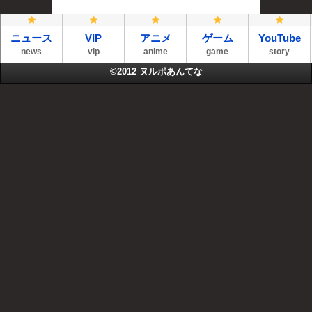
ニュース
VIP
アニメ
ゲーム
YouTube
news
vip
anime
game
story
©2012
ヌルポあんてな