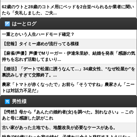
62歳のウトと28歳のコトメ用にベッドを2台並べられるか業者に聞い
たら「失礼しました、ご夫...
はーとログ
一重とかいう人生ハードモード確定？
【悲報】タイミー虐めが流行ってる模様
【麻雀/声優】声優でMリーガー・伊達朱里紗、結婚を発表「感謝の気
持ちを忘れず活動してまいり...
【婚活】「デートで松屋に誘うなんて…」34歳女性、“なぜ松屋か”を
裏読みしすぎて交際終了。...
農家「トマトが赤くなったで」お前ら「そうですね」農家さん「ニー
トは対話力不足だ」
男性様
【愕然】母から『あんたの婚約者(女)を調べた。別れなさい』←この
あと母に感謝した訳がこれ
古い家があった土地でも、地盤改良が必要なケースがある。