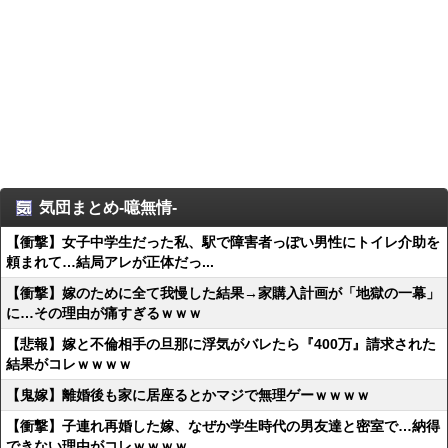
気団まとめ-噫無情-
【衝撃】女子中学生だった私、駅で障害者っぽい男性にトイレ介助を
頼まれて…結局アレが正体だっ...
【衝撃】嫁のために全て我慢した結果→家購入計画が「地獄の一幕」
に…その理由が痛すぎるｗｗｗ
【悲報】嫁と不倫相手の旦那に浮気がバレたら『400万』請求された
結果がコレｗｗｗｗ
【鬼嫁】離婚後も家に居座るとかマジで無理ゲーｗｗｗｗ
【衝撃】子連れ再婚した嫁、なぜか学生時代の男友達と密室で…納得
できない理由がコレｗｗｗｗ