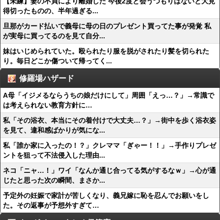
【未練】妻の不貞により離婚した 今後2度と会うつもりはないと大見
得切ったものの、半年過ぎる...
旦那がカード払いで義母に母の日のプレゼント買ってた事が発覚 私
が実母に買ってるのを見て自分...
妹はいじめられていた。殴られたり服を脱がされたり髪を切られた
り。毎日どこか傷ついて帰ってく...
修羅場ハザード
A母「イジメるならうちの娘だけにして」周囲「えっ…？」→常識で
は考えられない教育方針に…
私「その浴衣、本当にその着付けで大丈夫…？」→街中を歩く浴衣姿
を見て、違和感ばかりが気にな...
私「誰か家に入ったの！？」クレママ「ぎゃー！！」→手作りプレゼ
ントを狙って不法侵入した理由...
ネコ「ニャ…！」ワイ「なんか通じ合ってる気がするなｗ」→心が通
じたと思った次の瞬間、まさか...
予定外の妊娠で家計が苦しくなり、義兄嫁に恥を忍んでお願いをし
た。その返事が予想外すぎて…