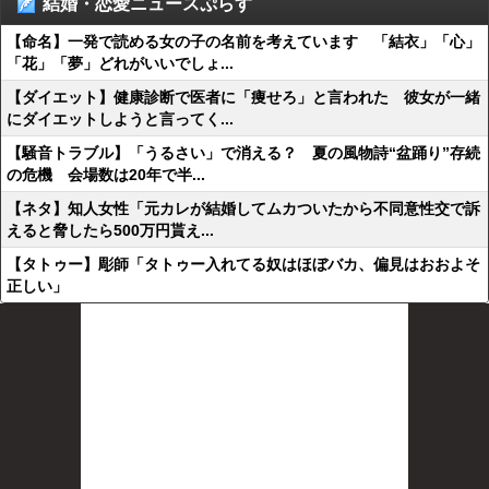
結婚・恋愛ニュースぷらす
【命名】一発で読める女の子の名前を考えています 「結衣」「心」
「花」「夢」どれがいいでしょ...
【ダイエット】健康診断で医者に「痩せろ」と言われた 彼女が一緒
にダイエットしようと言ってく...
【騒音トラブル】「うるさい」で消える？ 夏の風物詩“盆踊り”存続
の危機 会場数は20年で半...
【ネタ】知人女性「元カレが結婚してムカついたから不同意性交で訴
えると脅したら500万円貰え...
【タトゥー】彫師「タトゥー入れてる奴はほぼバカ、偏見はおおよそ
正しい」