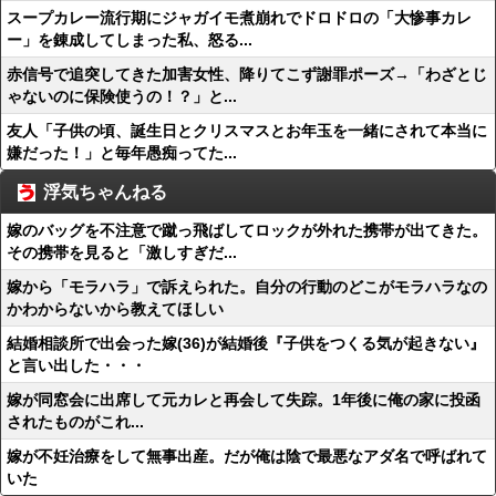
スープカレー流行期にジャガイモ煮崩れでドロドロの「大惨事カレ
ー」を錬成してしまった私、怒る...
赤信号で追突してきた加害女性、降りてこず謝罪ポーズ→「わざとじ
ゃないのに保険使うの！？」と...
友人「子供の頃、誕生日とクリスマスとお年玉を一緒にされて本当に
嫌だった！」と毎年愚痴ってた...
浮気ちゃんねる
嫁のバッグを不注意で蹴っ飛ばしてロックが外れた携帯が出てきた。
その携帯を見ると「激しすぎだ...
嫁から「モラハラ」で訴えられた。自分の行動のどこがモラハラなの
かわからないから教えてほしい
結婚相談所で出会った嫁(36)が結婚後『子供をつくる気が起きない』
と言い出した・・・
嫁が同窓会に出席して元カレと再会して失踪。1年後に俺の家に投函
されたものがこれ...
嫁が不妊治療をして無事出産。だが俺は陰で最悪なアダ名で呼ばれて
いた