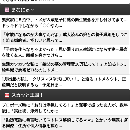
まなにゅ～
義実家に５泊中、トメが３歳息子に謎の衛生観念を押し付けてきて…
ドッキドキしながら「〇〇なん...
「家族になるのが大事なんだよ」成人済みの娘との養子縁組をしつこ
く迫る婚約者。怪しいと思って...
「子供を作らなきゃよかった」思い通りの人生設計にならず妻へ暴言
を吐く友人。離婚を突きつけら...
生活カツカツな私に「義父の墓の管理費10万払って！」と迫るトメ。
給料減で余裕ゼロなのにトメ...
1月出産の私に「クリスマス挙式に来い！」と迫るコトメ＆ウト。正
産期だと説明するも「予定日ま...
スカッと王国！
プロポーズ時に「お前は浮気してる！」と冤罪で振った友人が、数年
後に「実は彼、浮気してなかっ...
「勧誘電話に暴言吐いてストレス解消してるｗｗ」とかいう無謀すぎ
る同僚！住所や個人情報を握ら...