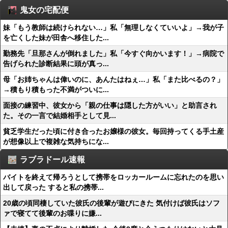
鬼女の宅配便
妹「もう教師は続けられない…」私「無理しなくていいよ」→我が子
を亡くした妹が田舎へ移住した...
勤務先「旦那さんが倒れました」私「今すぐ向かいます！」→病院で
告げられた診断結果に頭が真っ...
母「お姉ちゃんは偉いのに、あんたはねぇ…」私「また比べるの？」
→積もり積もった不満がついに...
面接の練習中、彼女から「親の仕事は隠した方がいい」と助言され
た。その一言で結婚相手として見...
貧乏学生だった頃に付き合ったお嬢様の彼女。毎回持ってくる手土産
が想像以上で複雑な気持ちにな...
ラブラドール速報
バイトを終えて帰ろうとして携帯をロッカールームに忘れたのを思い
出して戻った すると私の携帯...
20歳の頃同棲していた彼氏の後輩が遊びにきた 気付けば彼氏はソフ
ァで寝てて後輩のお喋りに嫌...