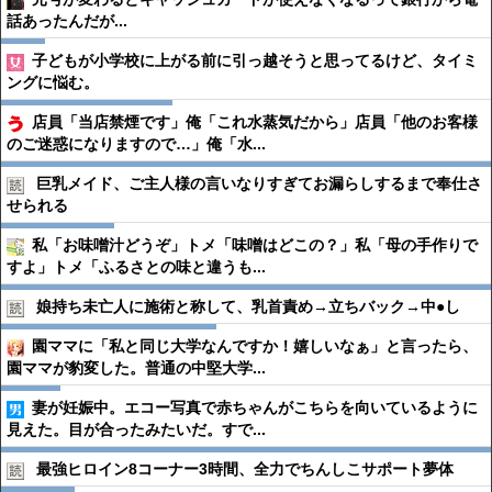
話あったんだが...
子どもが小学校に上がる前に引っ越そうと思ってるけど、タイミ
ングに悩む。
店員「当店禁煙です」俺「これ水蒸気だから」店員「他のお客様
のご迷惑になりますので…」俺「水...
巨乳メイド、ご主人様の言いなりすぎてお漏らしするまで奉仕さ
せられる
私「お味噌汁どうぞ」トメ「味噌はどこの？」私「母の手作りで
すよ」トメ「ふるさとの味と違うも...
娘持ち未亡人に施術と称して、乳首責め→立ちバック→中●︎し
園ママに「私と同じ大学なんですか！嬉しいなぁ」と言ったら、
園ママが豹変した。普通の中堅大学...
妻が妊娠中。エコー写真で赤ちゃんがこちらを向いているように
見えた。目が合ったみたいだ。すで...
最強ヒロイン8コーナー3時間、全力でちんしこサポート夢体