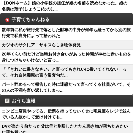
【DQNネーム】娘の小学校の担任が娘の名前を読めなかった。娘の
名前は翔子(しょうこ)なのに...
子育てちゃんねる
数年前に私が旅行先で落とした財布の中身が何年も経ってから別の旅
行先で私自身によって拾われた
カツオのサクにアニサキスらしき物体発見
20年くらい前だけど当時お付き合いがあった仲間が神社に赤いものを
身につけちゃいけないと言っ...
「『きれいに書きなさい』と言ってもきれいに書いてくれない」っ
て、それ自体毒親の言う常套句だ...
パート辞めるって報告した時に迷惑だって言ってくる社員がいて、そ
の人の不満を言い返してしまっ...
おうち速報
コンビニ店員やってる。伝票を持ってないくせに宅急便をレジで並ん
でいる人抜かして受け付けても...
DVが当たり前だった父は母と別居したとたん憑き物が落ちたみたい
に落ち着いた