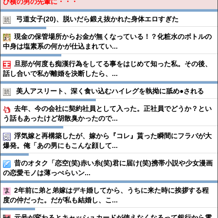
び横の男の先輩に・・・
弓道女子(20)、脱いだら鍛え抜かれた身体エロすぎた
現金の保管場所からお金が無くなっている！？化粧水のボトルの
中身は塩素系の何かが仕込まれてい...
旦那が何度も痴漢行為をしてる事をはじめて知った私。その後、
話し合いで私が離婚を決断したら、...
美人アスリート、深く食い込むハイレグを執拗に舐め●︎される
去年、今の会社に契約社員として入った。正社員でどうか？とい
う話もあったけど胡散臭かったので...
浮気嫁と再構築したが、嫁から『コレ』貰った瞬間にフラバが大
爆発。俺「あの男にもこんな顔して...
昔のオタク「恋空(笑)赤い糸(笑)君に届け(笑)携帯小説や少女漫画
の恋愛モノは薄っぺらいン...
2年前に弟と弟嫁はデキ婚してから、うちに来た時に挨拶する程
度の仲だった。だが私も結婚し、こ...
元号が変わるとキャッシュカードが使えなくなるって銀行から電