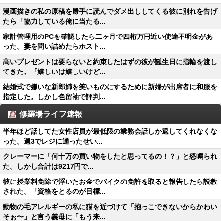
漫画描きの私の原稿を勝手に読んでダメ出ししてくる彼に別れを告げ
たら「協力している俺に当たる...
家計管理用のPCを確認したら二ヶ月で四桁万円近い使途不明金があ
った。妻を問い詰めたらホスト...
高いプレゼントは要らないと約束したはずの彼が誕生日に指輪を渡し
てきた。「嬉しいは嬉しいけど...
結婚式で嫌いな新郎姉を笑いものにするために新婦が出席者に和服を
指定した。しかし色留袖で評判...
修羅場ライフ速報
半年ほど話してた女性店員が最低限の業務会話しか返してくれなくな
った。週3でレジに通ったせい...
クレーマーに「何十万の買い物をしたと思ってるの！？」と怒鳴られ
た。しかし合計は9217円で...
彼に授業料免除で浮いたお金でバイクの免許を取ると報告したら説教
された。「資格をとるのが目標...
動物の毛アレルギーの私に猫を近づけて「抱っこできないからかわい
そぉ〜」と言う義母に「もう来...