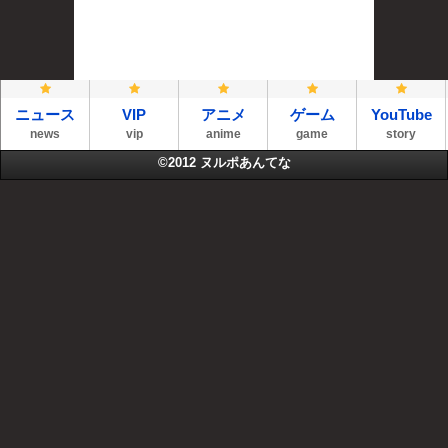
ニュース
VIP
アニメ
ゲーム
YouTube
news
vip
anime
game
story
©2012
ヌルポあんてな