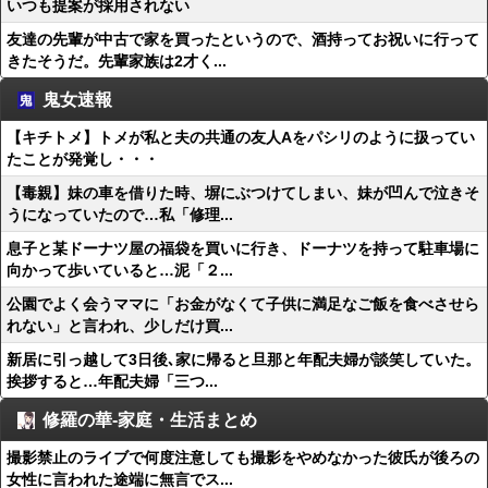
いつも提案が採用されない
友達の先輩が中古で家を買ったというので、酒持ってお祝いに行って
きたそうだ。先輩家族は2才く...
鬼女速報
【キチトメ】トメが私と夫の共通の友人Aをパシリのように扱ってい
たことが発覚し・・・
【毒親】妹の車を借りた時、塀にぶつけてしまい、妹が凹んで泣きそ
うになっていたので…私「修理...
息子と某ドーナツ屋の福袋を買いに行き、ドーナツを持って駐車場に
向かって歩いていると…泥「２...
公園でよく会うママに「お金がなくて子供に満足なご飯を食べさせら
れない」と言われ、少しだけ買...
新居に引っ越して3日後､家に帰ると旦那と年配夫婦が談笑していた。
挨拶すると…年配夫婦「三つ...
修羅の華-家庭・生活まとめ
撮影禁止のライブで何度注意しても撮影をやめなかった彼氏が後ろの
女性に言われた途端に無言でス...