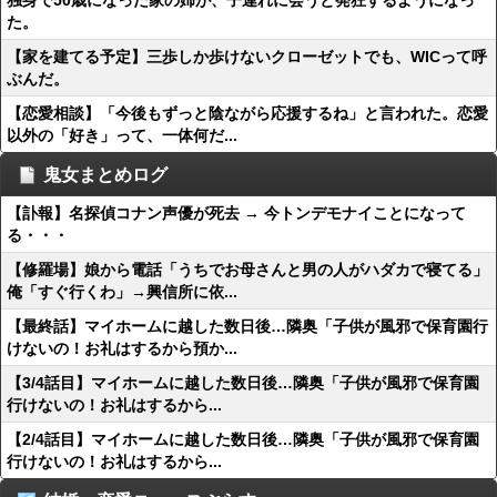
独身で50歳になった家の姉が、子連れに会うと発狂するようになっ
た。
【家を建てる予定】三歩しか歩けないクローゼットでも、WICって呼
ぶんだ。
【恋愛相談】「今後もずっと陰ながら応援するね」と言われた。恋愛
以外の「好き」って、一体何だ...
鬼女まとめログ
【訃報】名探偵コナン声優が死去 → 今トンデモナイことになって
る・・・
【修羅場】娘から電話「うちでお母さんと男の人がハダカで寝てる」
俺「すぐ行くわ」→興信所に依...
【最終話】マイホームに越した数日後…隣奥「子供が風邪で保育園行
けないの！お礼はするから預か...
【3/4話目】マイホームに越した数日後…隣奥「子供が風邪で保育園
行けないの！お礼はするから...
【2/4話目】マイホームに越した数日後…隣奥「子供が風邪で保育園
行けないの！お礼はするから...