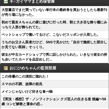
キ○ガイママまとめ保管庫
大型書店でまだ買っていない単行本の最終巻を買おうとしたら最新刊
が売り場になかった。
初めて親友Ａちゃんの家に遊びに行った時、割と大き目な飾り棚にみ
っちり人形が飾られてた。
ペットショップで働いてるけど、こないだスッポンが入荷した。
うちのお父さん医者だけど、SNSで見かけた「自分で施術した部分し
か見てない医師」そっくり。
彼女が中古カードショップで男に話しかけられた。いきなり彼女の持
ち歩いてたカードを品定めしだ...
おにひめちゃんの監視部屋
この俳優のこの演技に惚れた！
スマホの不調、故障の前兆
メインじゃないけど好きな食べ物
【実況・感想】ザ・ノンフィクション クズ芸人の生きる道 後編〜58
歳 コンビ解散と運命の恋...