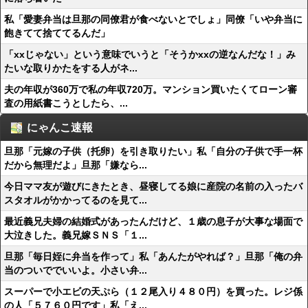
私「愛妻弁当は旦那の同僚君が食べないとでしょ」同僚「いや弁当に
飽きてて捨ててるんだ」
「xxじゃない」という意味でいうと「そうかxxの逆なんだな！」み
たいな取りかたをする人がネ...
夫の年収が360万で私の年収720万。マンション買いたくてローン審
査の用紙書こうとしたら、...
にゃんこ速報
旦那「元嫁の子供（托卵）を引き取りたい」私「自分の子供で手一杯
だから無理だよ」旦那「嫌なら...
今日ママ友が遊びにきたとき、昼寝してる娘に産院の名前の入ったバ
スタオルがかかってるのを見て...
最近義兄夫婦の結婚式があったんだけど、１歳の息子が大事な場面で
大泣きした。義兄嫁ＳＮＳ「１...
旦那「毎日姪に弁当を作って」私「あんたがやれば？」旦那「俺の弁
当のついででいいよ。小さい弁...
スーパーで小エビの天ぷら（１２尾入り４８０円）を買った。レジ係
の人「５７６０円です」私「え...