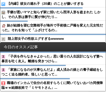
【内縁】彼女の連れ子（20歳）のことが嫌いすぎる
手癖が悪いママと知らず家に招いたら西洋人形を盗まれた しか
し、その人形は勝手に髪が伸びたり...
妹が結婚を望む交際相手が海外で手術後に戸籍を変えた元女性だ
った。それを知って「ふざけてるの...
陸上部女子の性欲エグすぎるwwwww
今日のオススメ記事
「子供を作らなきゃよかった」思い通りの人生設計にならず妻へ
暴言を吐く友人。離婚を突きつけら...
「家族になるのが大事なんだよ」成人済みの娘との養子縁組をし
つこく迫る婚約者。怪しいと思って...
職場のインカムで自分の名前すらろくに聞いてないおバカ同僚降
臨ｗｗ結婚改姓で「ミヤモトさん」...