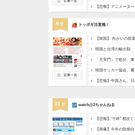
9
トッポギ注意報！
「天安門」で処分、東
11
watch@2ちゃんねる