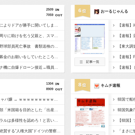
2509
6
おーるじゃんる
7059
中国製自動車、不具合によりドアが勝手に開いてしまう件
【速報】
中国人の子供が溺れ、周りに助けを乞う父親と、スマホを向けてインプレ稼ぎの見物人
【広島】廿日市の中学野球部員死亡事故 書類送検の医師、別人のCT画像で診察した疑い 頭部出血に気づかなかった可能性
共産党「熊本地震救援募金のお願いをしていたところ、中指を立てられました。嫌がらせ酷い」
ドイツ空港のウクライナ機に自爆ドローン接近→職員が蹴り落とす→偶然起爆装置が壊れセーフ
1304
8
キムチ速報
8909
【動画】東大生ｖｓ キャバ嬢 → ｗｗｗｗｗｗｗｗｗｗｗｗｗｗｗｗｗｗ
【速報】トランプ大統領「米国籍を目的とした「出産ツーリズム」を禁止する！中国人が子供の国籍目的に出産しに来るのはおかしい！」ｗｗｗｗｗｗｗｗｗｗｗｗｗ
【悲報】落語家「リベラルは多様性を認めろ！と言いながら自分達と違う意見には執拗に攻撃してくる！」ｗｗｗｗｗｗｗｗｗｗｗｗｗｗ
【動画】左翼さんが大絶賛する”人権大国”ドイツの警察、極左活動家への「人道的対処」が力強すぎるとネットで話題に → ｗｗｗｗｗｗｗｗ