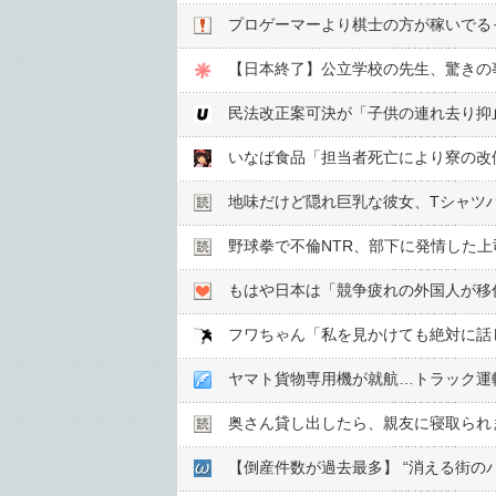
プロゲーマーより棋士の方が稼いでる
【日本終了】公立学校の先生、驚きの
いなば食品「担当者死亡により寮の改
地味だけど隠れ巨乳な彼女、Tシャツ
野球拳で不倫NTR、部下に発情した上
もはや日本は「競争疲れの外国人が移
ヤマト貨物専用機が就航…トラック運
奥さん貸し出したら、親友に寝取られ
【倒産件数が過去最多】 “消える街の