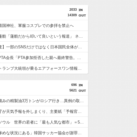
2033
14309
靖国神社、軍服コスプレでの参拝を禁止へ
【速報】蓮舫「蓮舫だから叩いて良いという報道」 ネット「高市だから叩いて良いをやってるのがお前だろ」
【東大調査】一部のSNSだけではなく日本国民全体が思っていた「外国人受け入れ反対」大幅増20.7%↑56.3%
【速報】PTA会長「PTA参加拒否した親へ最終警告。こうなってもいい？」問題になりすぎて即撤回
【速報】トランプ大統領が乗るエアフォースワン情報漏洩事件、流出元はバイデン政権の空軍長官と判明「アクセス権を取り消す」
696
5621
韓国で船積みの精製油3万トンがロシア行き…異例の取引 ロイター報道
韓国気象庁が天気予報を外しまくり、主要紙「予報官らの資質問題」と酷評
【韓国】ソウル 世界の若者に「最も人気な都市」＝5年連続1位
「まさに惨めな状況にある」韓国サッカー協会が謝罪文を公表