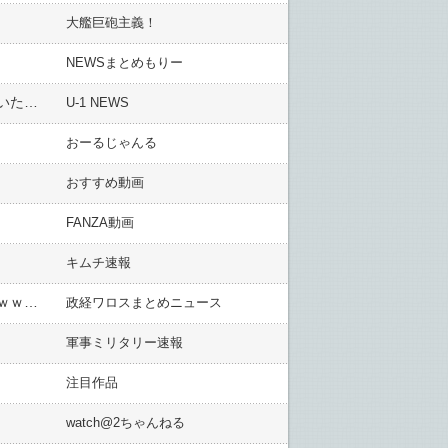
大艦巨砲主義！
NEWSまとめもりー
民法改正案可決が「子供の連れ去り抑止力」を早速発揮してしまった模様、今までこんな無法がまかり通っていたのがすごい
U-1 NEWS
おーるじゃんる
おすすめ動画
FANZA動画
キムチ速報
フワちゃん「私を見かけても絶対に話しかけないで…理由はウゼェから！」ｗｗｗｗｗｗｗｗｗｗｗｗｗｗｗｗｗｗｗｗｗ
政経ワロスまとめニュース
軍事ミリタリー速報
注目作品
watch@2ちゃんねる