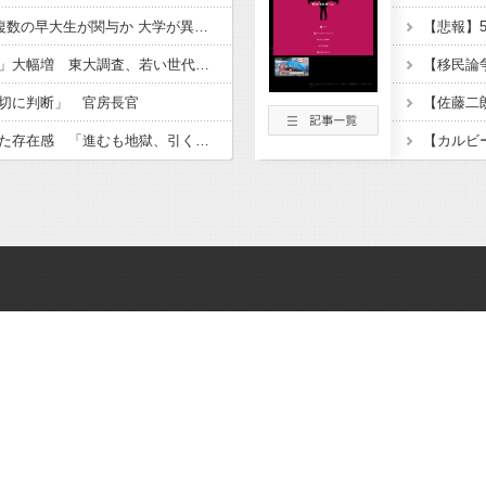
【早稲田】”無銭飲食”複数の早大生が関与か 大学が異例の注意喚起
「外国人受け入れ反対」大幅増 東大調査、若い世代で多く
切に判断」 官房長官
中道改革連合の埋もれた存在感 「進むも地獄、引くも地獄」3党合流で浮上できるのか⋯有楽町駅前に数百人の支持者ら