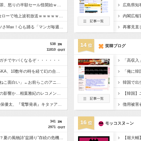
【朗報】HIKAKINの鬼茶、怒りの半額セール怪開始ｗｗｗｗｗｗｗｗｗｗｗｗｗｗ
広島県知
【朗報】『8番出口』金ローで地上波初放送ｗｗｗｗｗｗｗｗｗｗｗｗｗ
【朗報】AmazonのアツさMax！心も踊る「マンガ毎週末セール（50%還元）」2日目襲来！
538
14
笑韓ブログ
11810
ガチでヤバくなるぞ・・・・・・
【最強】玉置浩二とASKA、10数年の時を経て幻の合作曲をガチリリースへ
【悲報】新海誠「ヤニねこ面白い」←お前らこのアニメどう思ってんの？
【悲報】嵐の活動休止の影響か…相葉雅紀のレコメンが9月いっぱいで終了へ
【驚愕】元K1王者の久保優太、『電撃発表』キタァアアアアアーーーーーー！！
341
16
モッコスヌ～ン
2971
「うるさい」で消える？夏の風物詩”盆踊り”存続の危機 会場数は20年で半減 騒音対策で”サイレント盆ダンス”も