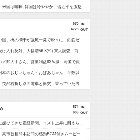
【竹外交】米国は曖昧､韓国は冷ややか…習近平を激怒させた高市発言に｢無言の支持｣を示した国の大胆な手法
670
6723
【悲報】中国、橋の欄干が強風一発で粉々に 鉄筋ゼロ 当局「接着剤でくっつけただけ」「正常で、品質問題はない」
「外国人受け入れ反対」大幅増56.3(%) 東大調査 前回から20ポイント以上の爆増
【悲報】コメ卸大手さん、営業利益83％減 高値で買い込んだ米が売れず「損切り祭り」開幕へ
【朗報】日本のおじいちゃん・おばあちゃん、半数以上がSNSを使いこなしていたｗｗｗｗｗ
【鹿児島】突然右折し路面電車と衝突 乗っていた男女3人は車を放置しダッシュで逃走中
574
め
665
高市政権に媚びてきた産経新聞、コスト上昇に耐えられず東北6県撤退を発表
首相官邸、高市首相熊本訪問の感動BGM付きムービーを投稿「全部が全部ありがたかったです」