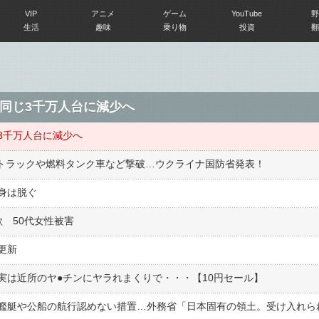
VIP
アニメ
ゲーム
YouTube
野
生活
趣味
乗り物
投資
翻
同じ3千万人台に減少へ
3千万人台に減少へ
」トラックや燃料タンク車など撃破…ウクライナ国防省発表！
身は脱ぐ
 50代女性被害
更新
は近所のヤ●︎チンにヤラれまくりで・・・【10円セール】