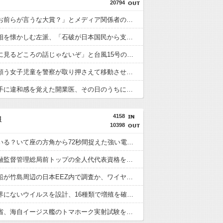
20794
「今日のお前らが言うな大賞？」とメディア関係者の一般人への苦言にツッコミ殺到、被災地の避難所でカメラまわすのは……
石破前首相を懐かしむ左派、「石破が日本国民から支持されまくっていた」と主張してしまうも……
「近年稀に見るどころの話じゃないぞ」と台風15号の予想進路に困惑する人が多数、偏西風が全く通用していないんだけど……
「平和を願う女子児童を警察が取り押さえて移動させた」と市民団体が告発、「児童……どこ？」とガチで困惑する人が続出
自宅で左手に違和感を覚えた開業医、その日のうちに両足が動かなくなり入院すると……
4158
報
10398
宇宙人はいる？いて座の方角から72秒間捉えた強い電波、50年間正体分からぬ「Wow！信号」
中国、金融監督管理総局前トップの全人代代表資格を剥奪…重大な規律違反で！
韓国調査船が竹島周辺の日本EEZ内で調査か、ワイヤのようなもの海中に投入…外務省が抗議！
AIが自然界にないウイルスを設計、16種類で増殖を確認…米スタンフォード大！
中国国防省、海自イージス艦のトマホーク実射試験を批判「国際社会は新型軍国主義を団結して阻止を」！