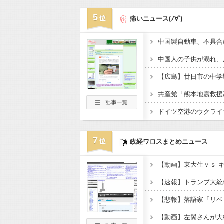
5
痛いニュース(ﾉ∀`)
7
政経ワロスまとめニュース