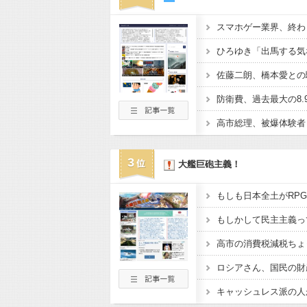
3
大艦巨砲主義！
もしも日本全土がRP
もしかして民主主義っ
高市の消費税減税ちょ
ロシアさん、国民の財