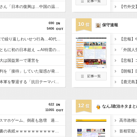
【悲報】アニメーターさん「日本の復興は…中国の温情のおかげだ！」 ← 突っ込み殺到 ｗｗｗｗｗｗｗｗｗ
690
10
保守速報
5406
【韓国】 向かいの部屋で繰り返しわいせつ行為…40代女性「自宅に戻れない」
韓国と台湾の輸出額、ともに初の日本超え →AI特需の恩恵で差
大は国益第一で運営を
韓国サッカー協会、審判を「接待」していた疑惑が発覚 →日本人２人も対象か
【悲報】中国さん、日本軍を撃退する「抗日テーマパーク」を各地で大量建設
622
12
なんJ政治ネタまと
11055
【悲報】”サ終” 相次ぐスマホゲーム、倒産も急増 過去最多ペースで推移 「当たれば一攫千金」過去の時代に
【画像】今年の防衛白書の表紙ｗｗｗｗｗｗｗｗｗｗｗｗｗｗｗｗｗｗｗ