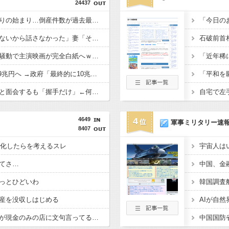
24437
スマホゲー業界、終わりの始まり…倒産件数が過去最多ペース「数億円かけても爆ﾀﾋ」
ひろゆき「出馬する気ないから話さなかった」妻「それでも不誠実だろ」→離婚協議へｗｗｗｗｗ
佐藤二朗、橋本愛との騒動で主演映画が完全白紙へｗｗｗｗｗ
防衛費、過去最大の8.9兆円へ →政府「最終的に10兆円規模になる可能性」
高市総理、被爆体験者と面会するも「握手だけ」←何のために会うんだよ…
4649
4
軍事ミリタリー速
8407
G化したらを考えるスレ
てさ…
っとひどいわ
産を没収しはじめる
キャッシュレス派の人が現金のみの店に文句言ってるのってどう思う？