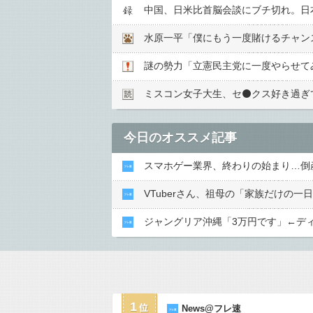
中国、日米比首脳会談にブチ切れ。日
謎の勢力「立憲民主党に一度やらせて
ミスコン女子大生、セ⚫️クス好き過
今日のオススメ記事
スマホゲー業界、終わりの始まり…倒
VTuberさん、祖母の「家族だけの
ジャングリア沖縄「3万円です」←デ
1
News@フレ速