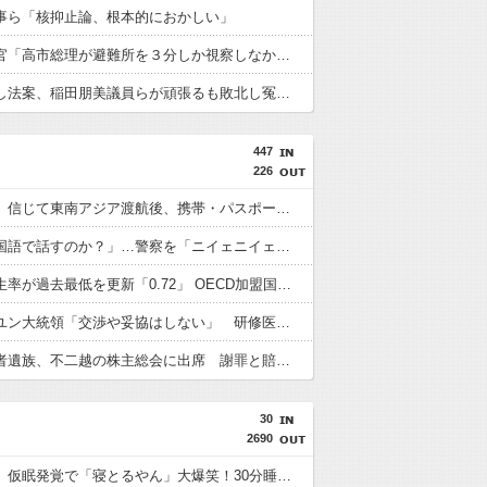
事ら「核抑止論、根本的におかしい」
内閣広報官「高市総理が避難所を３分しか視察しなかったなんてデマ！50分いたぞ????」 →しかし事実上の視察は数分で正解
再審見直し法案、稲田朋美議員らが頑張るも敗北し冤罪当事者が失望する内容に終わる
447
226
「高収入」信じて東南アジア渡航後、携帯・パスポート奪われ監禁…韓国人の被害急増
「俺に韓国語で話すのか？」…警察を「ニイェニイェニイェ」とからかう韓国滞在外国人の投稿動画が物議
韓国で出生率が過去最低を更新「0.72」 OECD加盟国で唯一 1を下回る
【韓国】ユン大統領「交渉や妥協はしない」 研修医集団ボイコット受け
徴用被害者遺族、不二越の株主総会に出席 謝罪と賠償求める
30
2690
【堀大輔】仮眠発覚で「寝とるやん」大爆笑！30分睡眠の矛盾にネット騒然