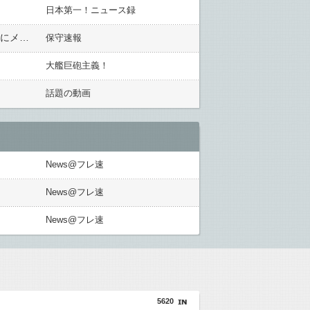
日本第一！ニュース録
水原一平「僕にもう一度賭けるチャンスをくれないかな？ ご存知の通り、返済なら問題ないからさ！」 胴元にメッセージ
保守速報
大艦巨砲主義！
話題の動画
News@フレ速
News@フレ速
News@フレ速
5620