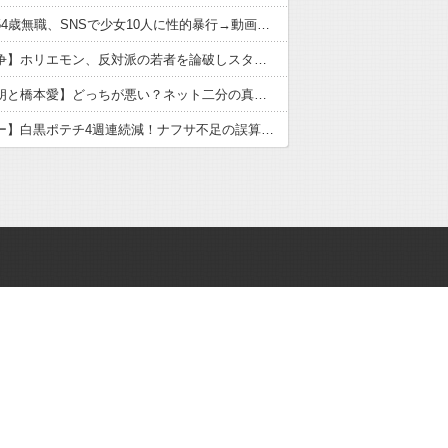
【悲報】54歳無職、SNSで少女10人に性的暴行→動画770本押収の常習犯
【移民論争】ホリエモン、反対派の若者を論破しスタジオ完全沈黙！ネット賛否の本質
【佐藤二朗と橋本愛】どっちが悪い？ネット二分の真相とハラスメント認定の難しさ
【カルビー】白黒ポテチ4週連続減！ナフサ不足の誤算とマーケ失敗の深層