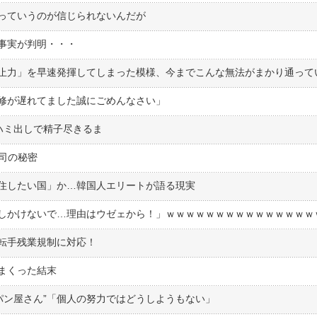
っていうのが信じられないんだが
事実が判明・・・
修が遅れてました誠にごめんなさい」
ハミ出しで精子尽きるま
司の秘密
住したい国」か…韓国人エリートが語る現実
転手残業規制に対応！
まくった結末
パン屋さん”「個人の努力ではどうしようもない」