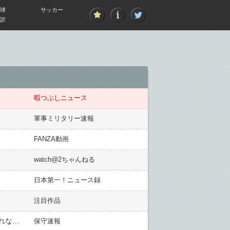
球
サッカー
訳
暇つぶしニュース
軍事ミリタリー速報
FANZA動画
watch@2ちゃんねる
日本第一！ニュース録
注目作品
【速報】ロシアが北方領土周辺で外国艦艇や公船の航行認めない措置…外務省「日本固有の領土。受け入れられない」と抗議
保守速報