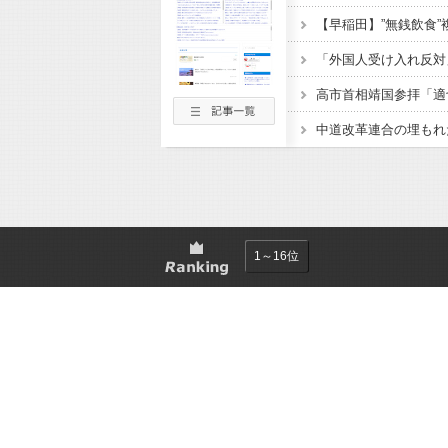
高市首相靖国参拝「適
1～16位