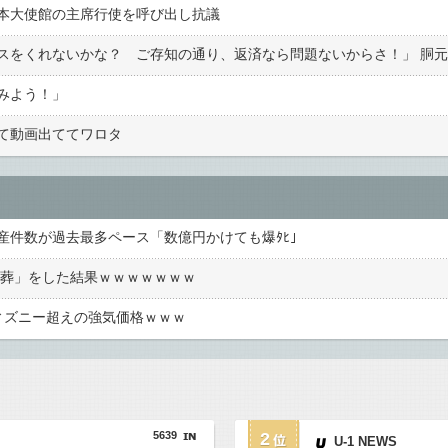
本大使館の主席行使を呼び出し抗議
みよう！」
ぎて動画出ててワロタ
産件数が過去最多ペース「数億円かけても爆ﾀﾋ」
一日葬」をした結果ｗｗｗｗｗｗｗ
ィズニー超えの強気価格ｗｗｗ
5639
2
U-1 NEWS