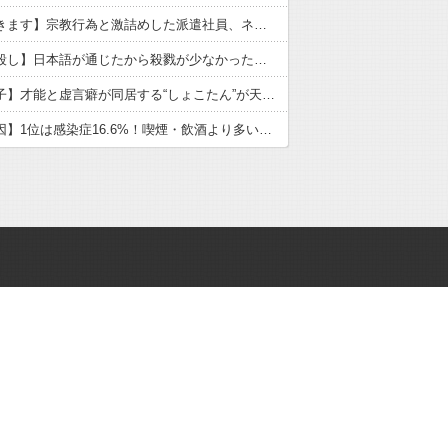
【いただきます】宗教行為と激詰めした派遣社員、ネットで大炎上
【戦国皆殺し】日本語が通じたから殺戮が少なかった？歴史の真実
【中川翔子】才能と虚言癖が同居する“しょこたん”が天下を取れなかった理由
【がん原因】1位は感染症16.6%！喫煙・飲酒より多い衝撃の真実