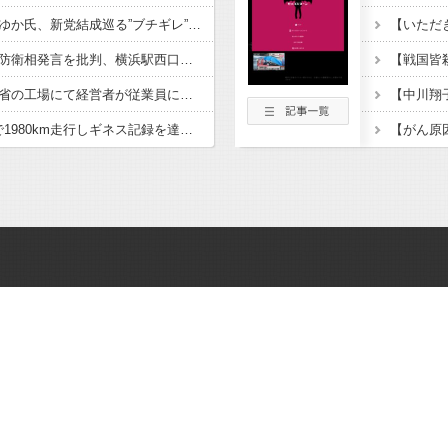
ひろゆき氏の妻・西村ゆか氏、新党結成巡る”ブチギレ”投稿を謝罪「配慮に欠けた行動でした」 夫婦で投稿
「小泉やめろ」核巡る防衛相発言を批判、横浜駅西口で市民ら #高市小泉麻生めちゃくちゃじゃんニュースdeプロテスト
経済崩壊の中国・広東省の工場にて経営者が従業員に半年以上給料未払いした挙句高飛び。工場は空っぽに
日産e-power、無給油で1980km走行しギネス記録を達成、無駄な発電や送電ロスなくEVよりエコを証明