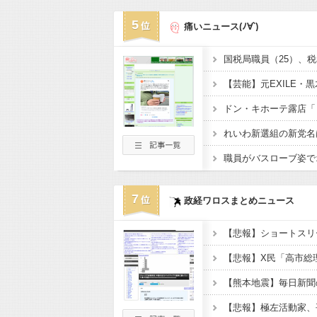
5
痛いニュース(ﾉ∀`)
7
政経ワロスまとめニュース