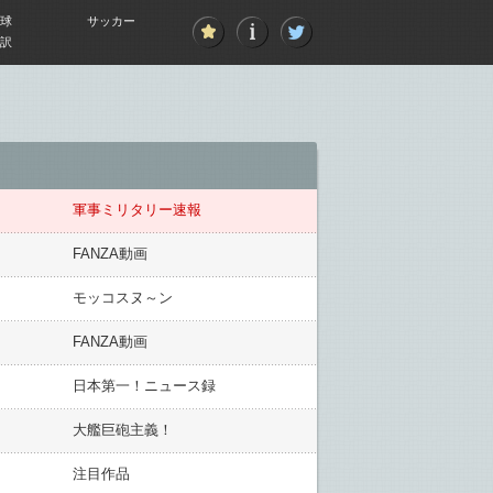
球
サッカー
訳
軍事ミリタリー速報
FANZA動画
モッコスヌ～ン
FANZA動画
日本第一！ニュース録
大艦巨砲主義！
注目作品