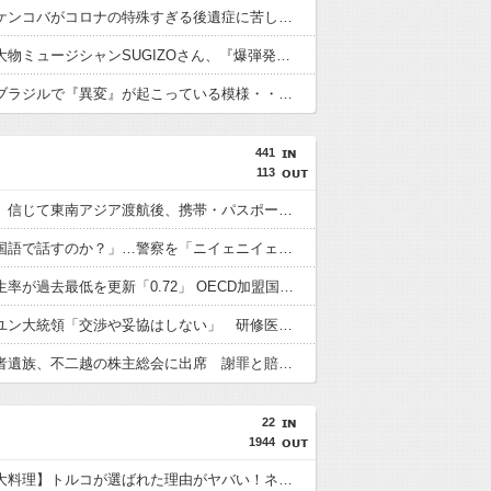
【悲報】ケンコバがコロナの特殊すぎる後遺症に苦しんでいる模様…お前らの周りにもこんな奴いる？
【悲報】大物ミュージシャンSUGIZOさん、『爆弾発言』キタァアアアアアーーーーーー！！
【衝撃】ブラジルで『異変』が起こっている模様・・・・・・
441
113
「高収入」信じて東南アジア渡航後、携帯・パスポート奪われ監禁…韓国人の被害急増
「俺に韓国語で話すのか？」…警察を「ニイェニイェニイェ」とからかう韓国滞在外国人の投稿動画が物議
韓国で出生率が過去最低を更新「0.72」 OECD加盟国で唯一 1を下回る
【韓国】ユン大統領「交渉や妥協はしない」 研修医集団ボイコット受け
徴用被害者遺族、不二越の株主総会に出席 謝罪と賠償求める
22
1944
【世界三大料理】トルコが選ばれた理由がヤバい！ネット民が激論した結果