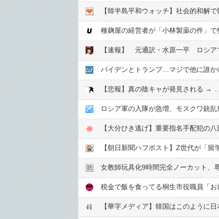
【韓半島平和ウォッチ】社会的和解で
種麹屋の経営者が「小林製薬の件」で
【速報】 元通訳・水原一平 ロシア
バイデンとトランプ…マジで他に誰か
【悲報】真の陰キャが発見される → 
ロシア軍の入隊が急増、モスクワ銃乱
女教師玩具化9時間完全ノーカット、
税金で飯を食ってる桐生市役職員「お
【華字メディア】韓国はこのように日