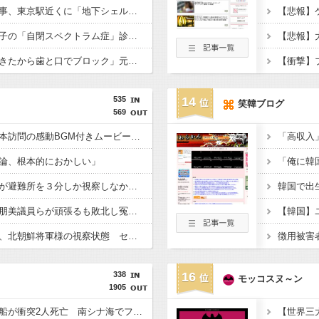
【衝撃】小池百合子知事、東京駅近くに「地下シェルター」整備を正式表明ｗｗｗｗｗｗｗｗｗ
【悲報】倉持由香、息子の「自閉スペクトラム症」診断にショックで涙… 見逃していた乳幼児期のサインとは？
【悲報】「舌を入れてきたから歯と口でブロック」元ジャンポケ斉藤の不同意性交公判
535
14
笑韓ブログ
569
首相官邸、高市首相熊本訪問の感動BGM付きムービーを投稿「全部が全部ありがたかったです」
論、根本的におかしい」
内閣広報官「高市総理が避難所を３分しか視察しなかったなんてデマ！50分いたぞ????」 →しかし事実上の視察は数分で正解
再審見直し法案、稲田朋美議員らが頑張るも敗北し冤罪当事者が失望する内容に終わる
高市総理の避難所訪問、北朝鮮将軍様の視察状態 セッティグされた場所に登場し 「ここは快適で至れり尽くせり、日本人で良かった」と賛美を受ける しかし他の避難所では…
338
16
モッコスヌ～ン
1905
中国の海警局と海軍の船が衝突2人死亡 南シナ海でフィリピン船を追跡中、公表までに1年