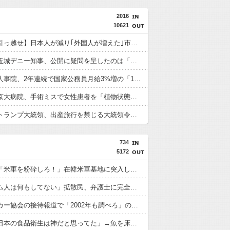
2016
10621
【急いで引っ越せ】日本人が減り｢外国人が増えた｣市区町村ランキングｷﾀ━━!
沖縄県の玉城デニー知事、公開に疑問を呈したのは「報道機関による公開ではなく、公開タイミングなどに対するものだった」とよくわからない説明
【速報】人事院、2年連続で国家公務員月給3%増の「1万5056円」引き上げ勧告 2年で6%超え
【速報】京大病院、手術ミスで女性患者を「植物状態」にしてしまう・・・
【速報】トランプ大統領、出産旅行を禁じる大統領令「米国籍取得を目的とした中国人らを排除する」
734
5172
【悲報】「米軍を粉砕しろ！」在韓米軍基地に突入した韓国学生、即逮捕
「ベトナム人は何もしてない」拡散民、弁護士に完全論破されるｗｗｗｗｗｗｗ
韓国サッカー協会の接待報道で「2002年も調べろ」の声続出ｗｗｗ
中国人「日本の食品衛生は神だと思ってた」→魚を床に落として洗って陳列するのを見て幻滅