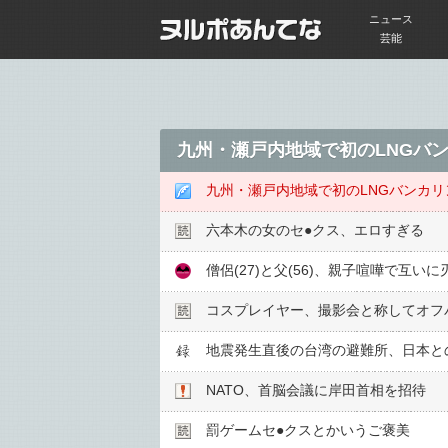
ニュース
芸能
九州・瀬戸内地域で初のLNGバ
九州・瀬戸内地域で初のLNGバンカ
六本木の女のセ●︎クス、エロすぎる
僧侶(27)と父(56)、親子喧嘩で互い
コスプレイヤー、撮影会と称してオフパ
地震発生直後の台湾の避難所、日本と
NATO、首脳会議に岸田首相を招待
罰ゲームセ●︎クスとかいうご褒美