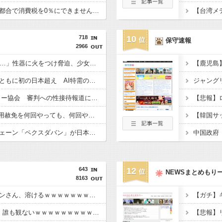
【悲報】財務省「レジ都合で消費税を0％にできません！」 → X民「指定ゴミ袋を買ってレシート見たら消費税はゼロになるんだけど？」ｗｗｗｗｗｗｗｗｗｗｗｗｗｗ
【台湾メ
718
10
保守速報
2966
「14歳の少年に挿入を…」性器に火をつけ脅迫、少女達はモップで…657人が死亡した韓国“最悪の人権侵害”のおぞましすぎる実態
韓国と台湾の輸出額、ともに初の日本超え AI特需の恩恵で差 26年上期
【東スポ】 韓国サッカー協会 審判への性接待報道にＳＮＳ紛糾「徹底追及」「２００２年はどうなの？」
【Money1】 韓国「信用赦免を何回やっても、何回やっても」⇒ 257万人赦免したのに60万人がまた延滞者に転落！
韓国の人気コーヒーチェーン「ペクスダバン」が日本初上陸！東京・新橋に1号店オープン
中国政府
643
12
NEWSまとめもり
8163
【画像】日本のライオンさん、溶けるｗｗｗｗｗｗｗｗｗｗｗｗｗｗ
【悲報】Jリーグさん、誰も観ないｗｗｗｗｗｗｗｗｗｗｗｗｗｗｗｗｗ