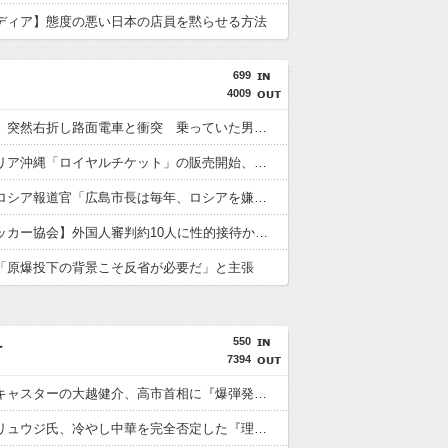
ディア】態度の悪い日本の店員を黙らせる方法
699
4009
【鹿児島】突然右折し路面電車と衝突 乗っていた男女3人は車を放置しダッシュで逃走中
ジャングリア沖縄「ロイヤルチケット」の販売開始、大人29,700円にｗｗｗｗｗｗｗｗｗ
【悲報】ロシア報道官「広島市長は毎年、ロシアを嫌悪する『偽りの呪文』を繰り返し、日本人をゾンビ化させている」と主張
【韓国サッカー協会】外国人審判約10人に性的接待か 計1496回、約2億ウォン（約2200万円）
「原爆投下の背景こそ反省が必要だ」と主張
550
ー
7394
【ガチ】キャスターの大越健介、高市首相に『爆弾発言』をしてしまう！！！！！
【悲報】リュウジ氏、冷やし中華を完全否定した『理由』、ガチでヤバイ・・・・・・