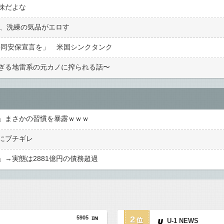
味だよな
ー、洗練の気品がエロす
共同安保宣言を」 米国シンクタンク
ぎる地雷系の元カノに搾られる話〜
」まさかの習慣を暴露ｗｗｗ
にブチギレ
→実態は2881億円の債務超過
5905
2
U-1 NEWS