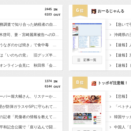
2445
6
おーるじゃんる
6103
国税局職員（25）、税務調査で知り合った納税者の自宅に出入りしお小遣い1億5000万円頂戴するwww
【芸能】元EXILE・黒木啓司、妻・宮崎麗果被告へのDV事案で逮捕されていた 宮崎は全身打撲、頭部裂傷及び打撲、頸部損傷の怪我
ドン・キホーテ露店「うなぎのかば焼き」で食中毒 男女14人が発熱や腹痛など訴え…サルモネラ属の菌検出
れいわ新選組の新党名は「いのちの党」 旧グッズ半額で販売 どうなる秘書給与疑惑
職員がバスローブ姿でオンライン会見に 秋田県「会見の対応に問題があった」
1374
8
トッポギ注意報！
6144
【悲報】ショートスリーパー堀大輔さん、リスナーから「寝たほうがいい！」と言われてガチギレし炎上 → 高須幹也医師の医学的アドバイスに激昂 ｗｗｗｗｗｗｗｗｗ
【悲報】X民「高市総理が防弾ガラスやSPに守られてながら平和式典でスピーチして「広島から出て行け！と何度も叫ばれるような人！」 ← 突っ込み殺到 ………
【熊本地震】毎日新聞の記者「死傷者の情報を教えて！」 → 企業「個人情報は控えます！」 → 記「年代は？特定につながらないでしょ？教えてよ？教えてよ？」
【悲報】極左活動家、平和記念公園で「座り込んで闘う！」と意気込むも… → 警察に完全排除されてしまう ………