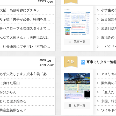
24383
大輔、高須幹弥にブチギレ
滝沢秀明社長、熊本入り示唆「男手が必要。時間を見つけて行きたい」
秋田県職員さん、会見をバスローブ＆喫煙スタイルで対応してしまい大炎上ｗ
高配当をうたった「みんなで大家さん」→実態は2881億円の債務超過
イオン爆発事故の遺族、社長発言にブチギレ「本当のことを話して」
4585
4
軍事ミリタリー速
4739
共産主義、社会主義「必ず失敗します」資本主義「必ず少子化します」
に負けた理由
が分からん
じわと逝き始める
共産主義嫌なん？