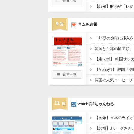
9
キムチ速報
11
watch@2ちゃんねる