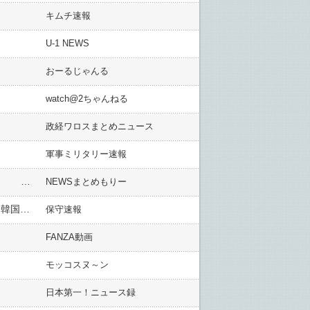
キムチ速報
U-1 NEWS
おーるじゃんる
watch@2ちゃんねる
政経ワロスまとめニュース
軍事ミリタリー速報
【大分ひき逃げ】重要指名手配犯の八田興一容疑者、ココに潜伏してるらしい！！！.....
NEWSまとめもりー
【朝日新聞ハフポスト】Z世代が「留学してみたい国」トップ10。アメリカを抑えて1位となったのは韓国 「韓国ドラマが好き」「K-pop好き」などの声が多く寄せられました
保守速報
FANZA動画
モッコスヌ～ン
日本第一！ニュース録