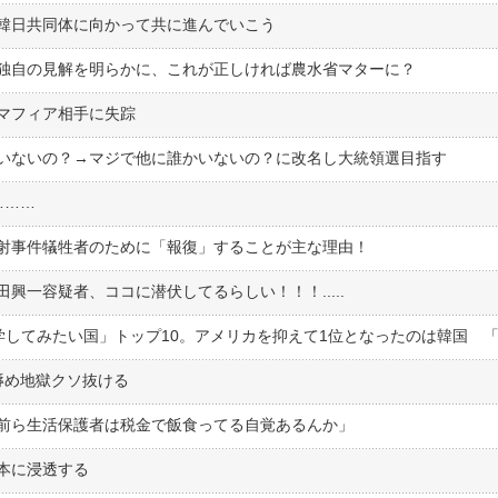
韓日共同体に向かって共に進んでいこう
独自の見解を明らかに、これが正しければ農水省マターに？
マフィア相手に失踪
いないの？→マジで他に誰かいないの？に改名し大統領選目指す
………
射事件犠牲者のために「報復」することが主な理由！
辱め地獄クソ抜ける
前ら生活保護者は税金で飯食ってる自覚あるんか」
本に浸透する