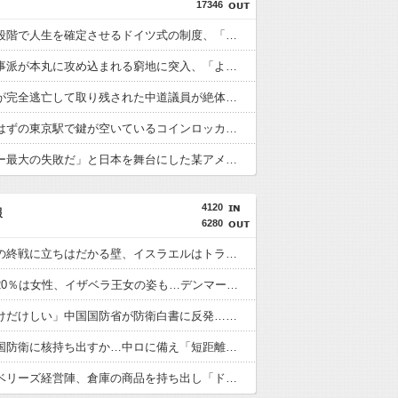
17346
小学生の段階で人生を確定させるドイツ式の制度、「バカを振い落せるから合理的だ」と自惚れていた結果……
反斎藤知事派が本丸に攻め込まれる窮地に突入、「ようやく反撃のターンやね」と手際の良さに感心する人が続出中
某週刊誌が完全逃亡して取り残された中道議員が絶体絶命の窮地、「今度は宏池会に矛先を向けたか……」と節操の無さに呆れる人が続出
激混みのはずの東京駅で鍵が空いているコインロッカーが散見、「ラッキー」と思って中を確認してみると……
「ピクサー最大の失敗だ」と日本を舞台にした某アメリカ産アニメが話題に、日本と韓国の両方に失礼すぎるわ……
4120
報
6280
アメリカの終戦に立ちはだかる壁、イスラエルはトランプ和平案に「同意せず」！
徴集兵の20％は女性、イザベラ王女の姿も…デンマークが新たな兵役制度開始！
「盗人たけだけしい」中国国防省が防衛白書に反発…日本の新型軍国主義と批判！
米国、韓国防衛に核持ち出すか…中ロに備え「短距離戦術核」を検討！
ワイルドベリーズ経営陣、倉庫の商品を持ち出し「ドローン攻撃で焼失した」として処理…ロシア当局が捜査！