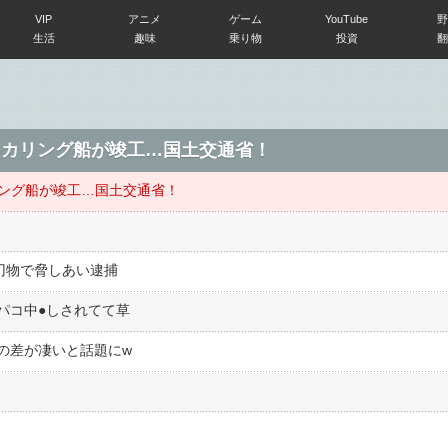
VIP
アニメ
ゲーム
YouTube
野
生活
趣味
乗り物
投資
翻
ンカリング船が竣工…国土交通省！
リング船が竣工…国土交通省！
に刃物で脅しあい逮捕
コ中●︎しされてて草
の差が凄いと話題にw