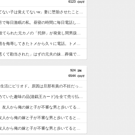
6123
「生まれてない子は覚えてないw」妻に堕胎させたことを忘れ開き直るクソ叔父→その場にいた流産直後の嫁や子供など『10人』が泣き叫ぶ地獄絵図へ
妊娠５ヶ月で毎日激眠の私。昼寝の時間に毎日電話してくるトメについにブチギレ「ボケ入ってんのか！」怒鳴ってガチャ切りした結果ｗｗ←妊婦の睡眠を邪魔する奴は容赦しない
14年前に捨てられた元カノの「托卵」が発覚し間男扱いされた。妻の疑いの視線の中、昔捨てずに残していた『〇〇』を持ち出した結果←修理屋のオッサンの技術力とノリが神すぎる
挨拶で難聴を侮辱してきたトメから久々に電話。トメ「私は元気よ！」私「でもお義父さんから…」トメの『痔』に効く温泉を紹介してあげたら大発狂した←お義父さんノリノリで温泉行ってて草
「男癖が悪くて勘当された」はずの元夫の妹…葬儀での奇行と『悲惨な思い込み』から知的障害を疑った私→こっそり病院へ誘導し行政保護させた話
924
6544
6年の夫婦生活にピリオド。原因は旦那有責の不妊だった。不妊が発覚した地点で離婚すればよかった...
旦那が集めていた趣味の品(遊戯王カード)を全て売り払った結果こうなった
【完結編】友人から俺の嫁と子が不審な男と歩いてると聞いた俺。単身赴任先から興信所に相談した結果
【後編】友人から俺の嫁と子が不審な男と歩いてると聞いた俺。単身赴任先から興信所に相談した結果
【前編】友人から俺の嫁と子が不審な男と歩いてると聞いた俺。単身赴任先から興信所に相談した結果