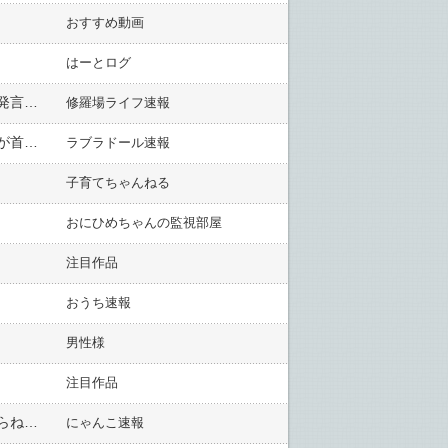
おすすめ動画
はーとログ
結婚前に受けたブライダルチェックで彼の方がかなり厳しい不妊である事が判明した。この結果を知った彼の発言が受ける前と後で違っていてモヤモヤするのですが…
修羅場ライフ速報
会社の食堂で女同士「彼氏が部屋を散らかすのが嫌」「旦那に約束破られた」みたいな愚痴を話すと、ある男が首を突っ込んでくる。「俺の彼女も同じ！」「嫁も！」と。フリンしてんの？
ラブラドール速報
子育てちゃんねる
おにひめちゃんの監視部屋
注目作品
おうち速報
男性様
注目作品
メシマズ嫁が作った今日の弁当はコロッケカレーポッキー。何言ってるかわからねえと思うが・・・俺もわからねえんだ。ライスが無かった。せめてそれぞれ別にしてほしい・・・。
にゃんこ速報