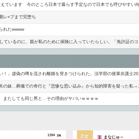
襲レ×プまで完堕ち
れたwwww
、またしても同じ男と…その理由がヤバいｗｗｗｗ
1394
2
まなにゅ～