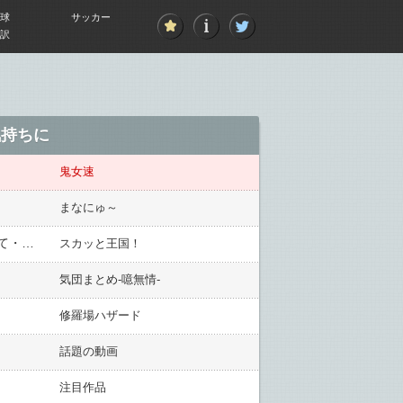
球
サッカー
訳
気持ちに
鬼女速
まなにゅ～
『顔の肌荒れで悩んでるのよ～』とヘアメイク業の女友達に話した私。ある日、その女友達が写メを送ってきて・・・
スカッと王国！
気団まとめ-噫無情-
修羅場ハザード
話題の動画
注目作品