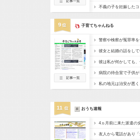
9
子育てちゃんねる
警察や検察が冤罪率を
彼は私が何かしても、
11
おうち速報