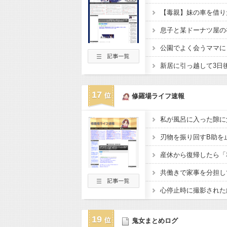
17
修羅場ライフ速報
19
鬼女まとめログ