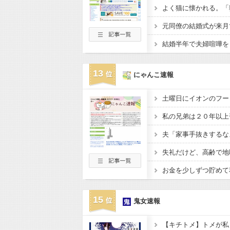
13
にゃんこ速報
15
鬼女速報