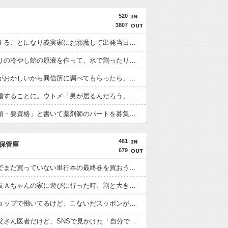
520
3807
妹が結婚することになり義実家にお邪魔して出発当日の予定を話していた すると義兄嫁が「北海道って、ご祝儀1万8千円って指定してくるんだって？」 と聞いてきて…
夏に手作りの冷やし飴の原液を作って、水で割ったりソーダで割ったりして子供の友達にも振る舞っていた → すると子供の友達でもなんでもない子のママがうちに来て…
夫の様子がおかしいから興信所に調べてもらったら、会社の23歳の女の子と不倫してた → 更に保険証の期限が過ぎても新しいの送られてこないので会社に問い合わせたら、衝撃の事実が！
旦那と離婚することに。ウトメ「男が居るんだろう、それで男に色々入れられたんだろう慰謝料払え」私「男が居て、コンセントになったのはそちらの息子さんのほうですよ」後はシラネｗ
「免許必須・要資格」と書いて薬剤師のパートを募集したら、「資格はありません！でも頑張ります！」と言うチュプとじーさんが大挙して押しかけてきた。→もっとひどいのが・・・
461
保管庫
679
大型書店でまだ買っていない単行本の最終巻を買おうとしたら最新刊が売り場になかった。
初めて親友Ａちゃんの家に遊びに行った時、割と大き目な飾り棚にみっちり人形が飾られてた。
ペットショップで働いてるけど、こないだスッポンが入荷した。
うちのお父さん医者だけど、SNSで見かけた「自分で施術した部分しか見てない医師」そっくり。