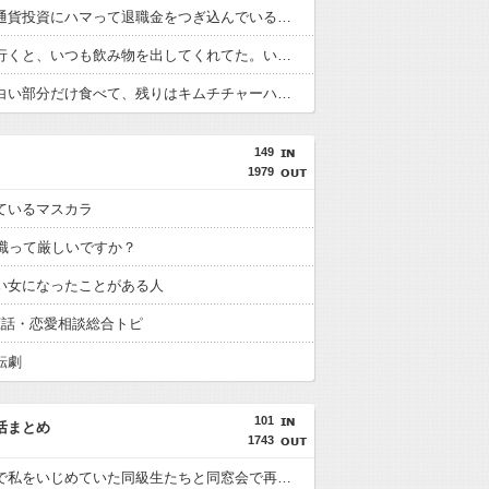
父が仮想通貨投資にハマって退職金をつぎ込んでいる…なんとか止めさせたいのだが。
彼の家に行くと、いつも飲み物を出してくれてた。いつもコーヒーをお願いしてたんだけど、なんかそのコーヒーって妙な匂いがしてたんだよね…その原因を知ってドン…
キムチの白い部分だけ食べて、残りはキムチチャーハンにしてるんだけど、友達に「失礼だよ！」って怒られた
149
1979
ているマスカラ
転職って厳しいですか？
い女になったことがある人
恋話・恋愛相談総合トピ
転劇
101
活まとめ
1743
小中学校で私をいじめていた同級生たちと同窓会で再会した。有名大学での生活や彼氏の話をしたら気まずそうに…