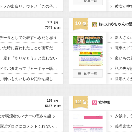
不義の子を妊娠したコトメが出戻り。ウトメ「この子はあなたたちの子として育てて」旦那「ありがとう」私「勝手に決めないで！」→修羅場になり…
381
10
おにひめちゃんの
7343
データとして公表すべきだと思う
彼女と結婚の話をしていた時に言われたことが衝撃だった
一度も「ありがとう」と言わない
良いもの
病院の待合室で子供がドタバタ走ってギャーギャー騒いでても親はスマホポチポチか談笑で放置
私の地元は治安が悪く、弱いものいじめや犯罪を楽しみながら行うことが陽キャの条件だった
旦那の方
185
12
女性様
5667
4ヵ月前に来た派遣の女が喫煙者のマナーの悪さを語った。「そこまで悪い人は滅多に見ない」と指摘した
友人から電話があり「最近ブログにコメントくれないね」と言われた