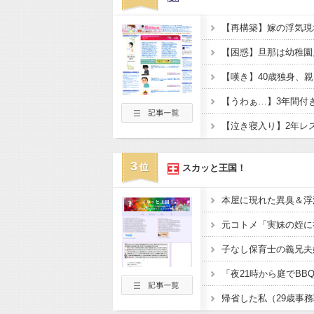
3
スカッと王国！