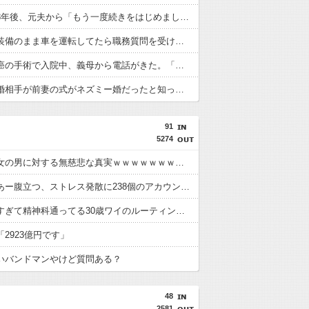
離婚から3年後、元夫から「もう一度続きをはじめましょう」とメールが届いた。やり直す新婚旅行には元夫の両親も同行するそうで…
サバゲー装備のまま車を運転してたら職務質問を受けた。腰のエアガンを差し出そうとしたら警察官が本物の拳銃を抜こうとして…
旦那が胃癌の手術で入院中、義母から電話がきた。「明日の朝来なさい！場合によっては離婚してもらいます！」と怒鳴られ…
同僚の再婚相手が前妻の式がネズミー婚だったと知って不機嫌になった。そして「私は愛されてない。私だってそのくらい豪華な式を挙げたかった」と家を出て…
91
5274
【画像】女の男に対する無慈悲な真実ｗｗｗｗｗｗｗｗｗｗｗｗｗｗｗｗｗｗｗｗｗｗｗｗ
女さん「あー腹立つ、ストレス発散に238個のアカウント使ってアニメグッズ予約してキャンセルしたろ」
モテなさすぎて精神科通ってる30歳ワイのルーティンがこちらwww
2923億円です」
いバンドマンやけど質問ある？
48
2581