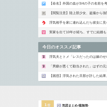
【閲覧注意】陸上部少女、盗撮から強
浮気相手を家に連れ込んだら彼女に見ら
今日のオススメ記事
【困惑】浮気された旦那が許した結果
1
気団まとめ-噫無情-