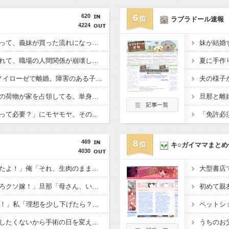
620
6
ラブラドール速報
4224
義弟嫁が私にケンカ売って、義妹が買った流れになってしまった。その勘違いが思わぬ方向へ転がっていき…
信じてた同僚に裏切られて、職場の人間関係が崩壊した。職場の人間関係が一気に壊れてしまい…
5人子持ちの義弟嫁がノイローゼで離婚。障害のある子を含む3人の子どもを預かることになったのだが...
単身赴任のはずの旦那の荷物が家を占領してる。単身赴任でほとんど帰らない癖に...
子育てママ達の「勉強って必要？」にモヤモヤ。その発言を聞くたびに感じてしまうことがあり…
469
8
キ○ガイママまとめ
4030
嫁「生ハムを手作りしたよ！」俺「それ、生肉のままじゃないか！」→食べてしまった翌日にまさかの事態が…
トメ「さっさと離婚しろクソ嫁！」旦那「母さん、いい加減にしろ！」→思わぬ形で旦那が味方してくれて…
48歳男性「結婚したい！」私「理想を少し下げたら？」→女性への条件が厳しすぎて誰も相手にされず…
嫁「旅行をキャンセルしたくないから手術の日を変えて」俺「いや、それおかしくない？」→納得できず…