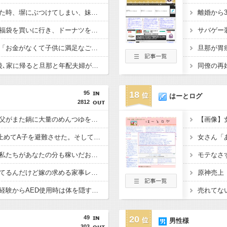
【毒親】妹の車を借りた時、塀にぶつけてしまい、妹が凹んで泣きそうになっていたので…私「修理代出すね」母「そんなものいいから、お前の乗ってる車すぐに寄越せ！！」
息子と某ドーナツ屋の福袋を買いに行き、ドーナツを持って駐車場に向かって歩いていると…泥「２つもあるんだから貰ってあげる♪」と息子が持ってる袋を勢いよくひっぱり･･･
公園でよく会うママに「お金がなくて子供に満足なご飯を食べさせられない」と言われ、少しだけ買ってあげた。すると、それ以降要求が激しくなった→そして･･･
新居に引っ越して3日後､家に帰ると旦那と年配夫婦が談笑していた。挨拶すると…年配夫婦「三つ指ついてようこそおいでくださいました､というのが礼儀だろ」→そして…
95
18
はーとログ
2812
私が風呂に入った隙に父がまた鍋に大量のめんつゆを入れた。煮込んだコンソメスープがかつおだしの匂いだけに…
刃物を振り回すB助を止めてA子を避難させた。そして迎えた週明け、「冷酷で野蛮な人とは付き合えません」と告白も出来ず振られて…
産休から復帰したら「私たちがあなたの分も稼いだおかげ」と何度も言われた。休暇中の手当がどこから出ているかを伝えたら…
共働きで家事を分担してるんだけど嫁の求める家事レベルが高すぎる。スマホをいじると不機嫌になったり息苦しい。
原神売上「
心停止時に撮影された経験からAED使用時は体を隠す配慮も必要だと話すと「そんな配慮を求めるならそのまま死んどけ、俺は助けない」と言う人がいる。
売れてな
49
20
男性様
303