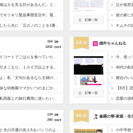
よく猫に懐かれる。「猫は人を見る目があるんだ」と自慢してきたけれど、今日たまたま読んだ記事であることを目にした
元同僚の結婚式が来月でギリギリ緊急事態宣言中。緊急事態宣言中に決行して遠方のゲストも呼ぶと聞いてこいつもしかして常識無い？とげんなりしつつある
結婚半年で夫婦喧嘩をしたら夫に「元カノのことを1番愛している。彼女に比べたら10%ほどしか君を愛していない。親を喜ばせたいから結婚した」と言われた
164
14
婚外ちゃんねる
2242
土曜日にイオンのフードコートでごはんを食べていたら、隣の席の家族がリンガーハットのちゃんぽん一杯を３人で分けて食べはじめた。誰にも迷惑はかけてないけどなんかモヤモヤ。
今、使っ
私の兄弟は２０年以上引きこもり。１００万以上する趣味の物を買わないと包丁で親を脅し、仕事の事なんて言ったら◯してやると大暴れ。最近の事件が本当に他人事じゃない。胃が痛い。
40代の
夫「家事手抜きするなよ」私「文句があるなら主婦の年収を支払ってから言え」夫「わかった。払うから家事しっかりやって」望むところだと啖呵を切ったけど、冷静に計算して後悔・・・
都合のい
失礼だけど、高齢で地味な幼稚園ママがいつのまにか２人目妊娠しててモヤモヤする。うちは一人っ子確定なのに。旦那さんは年下で小綺麗なイケメン風で夫婦ラブラブだったのも意外。
【8月】
お金を少しずつ貯めて私両親との旅行費用に使いたいんだけど、夫が「俺両親にも同じようにしてほしい」と言い出した。私の稼ぎをなぜ義両親に使わなきゃいけないのかが理解できない。
恋愛の逆
134
16
修羅の華-家庭・生
290
【キチトメ】トメが私と夫の共通の友人Aをパシリのように扱っていたことが発覚し・・・