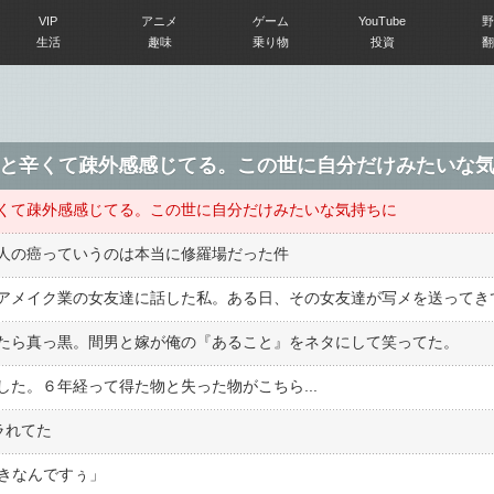
VIP
アニメ
ゲーム
YouTube
野
生活
趣味
乗り物
投資
翻
と辛くて疎外感感じてる。この世に自分だけみたいな
くて疎外感感じてる。この世に自分だけみたいな気持ちに
人の癌っていうのは本当に修羅場だった件
たら真っ黒。間男と嫁が俺の『あること』をネタにして笑ってた。
た。６年経って得た物と失った物がこちら...
ラれてた
好きなんですぅ」