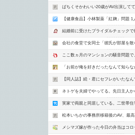
ばちくそかわいい20歳がAV出演して
【健康食品】小林製薬「紅麹」問題 1
ここ数ヵ月のマンションの騒音問題で
「お前が俺を好きだったなんて知らなか
【同人誌】続・君にセフレがいたなん
ネトゲを夫婦でやってる。先日主人か
実家で両親と同居している。二世帯住
松本いちかの事務所移籍後のAV、最