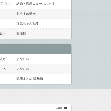
【命名】外国の血が3/4の子の名前を考えています 今のところ日本で暮らす予定なので日本でも呼びやすい向こうの名前に漢字を当てようと思っているのですが…
結婚・恋愛ニュースぷらす
おすすめ動画
浮気ちゃんねる
実家を出て10年が経ち、すでに結婚もしているのに、親が私のために保険に入っていたらしい。「免許証のコピーを送れ」と言われたけど、信用できない…
女性様
浮気夫とトメ「レスだったのは嫁のせい！」虚偽の噂を流され離婚を突きつけられた。法学部の後輩弁護士20人が集結してトメ＆夫＆プリを完全撃破←後輩たちを可愛がっていた恩が最高形で返ってきた
まなにゅ～
「男癖が悪くて勘当された」はずの元夫の妹…葬儀での奇行と『悲惨な思い込み』から知的障害を疑った私→こっそり病院へ誘導し行政保護させた話
まなにゅ～
気団まとめ-噫無情-
1388