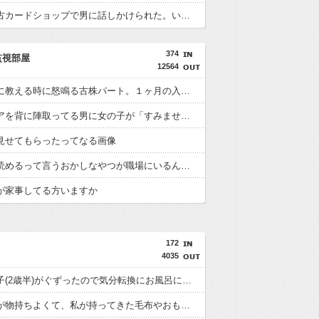
彼女が中古カードショップで男に話しかけられた。いきなり彼女の持ち歩いてたカードを品定めしだしたらしく…
374
監視部屋
12564
新人さんに教える時に怒鳴る古株パート。１ヶ月の入院をした時に皆が口を揃えて「もう戻って来なくていいのに」と言っていてちょっと同情してしまった
電車のドアを背に陣取ってる男に女の子が「すみません降ります」と声をかけたが男は知らん顔でスマホいじり
見せてもらったってなる画像
話の先が読めるって言うおかしなやつが職場にいるんだけど、ガチで話が噛み合わないし話が飛びまくり散らかりまくりで先に進めないし迷惑すぎる
が家事してる方いますか
172
4035
夕飯中、子(2歳半)がぐずったので気分転換にお風呂に入れて出てきたら「皿を片付けてないでしょ！義祖母が洗ったんだけど！？なめてるの？バカにしてるの？」と言われた…
義理家族が物持ちよくて、私が持ってきた毛布やおもちゃを使おうとしても、いつも古いものを使わされてしまう。