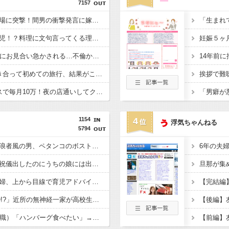
7157
【再構築】嫁の浮気現場に突撃！間男の衝撃発言に嫁大ダメージの結果がコレｗｗｗｗ
【困惑】旦那は幼稚園児！？料理に文句言ってくる理由が笑えないｗｗｗｗ
【嘆き】40歳独身、親にお見合い急かされる…不倫からの転機はあるか？ｗｗｗｗ
【うわぁ…】3年間付き合って初めての旅行、結果がこれｗｗｗｗ
【泣き寝入り】2年レスで毎月10万！夜の店通いしてクラミジアもらった結果ｗ
1154
4
浮気ちゃんねる
5794
本屋に現れた異臭＆浮浪者風の男、ペタンコのボストンバッグをパンパンにして無会計で退店！Gメンに確保され「なんで？」と本気で困惑ｗｗｗ
元コトメ「実妹の姪に祝儀出したのにうちの娘には出さないの!?差別だ100万出せ！」→断ったら我が家に侵入して1000万相当の宝飾品を泥＆夫の形見を破壊！
子なし保育士の義兄夫婦、上から目線で育児アドバイスされる日々に限界！「この時期は知育おもちゃが〜」と理想論を語り、義父母も「頼れ頼れ」とウザすぎる・・・
「夜21時から庭でBBQ!?」近所の無神経一家が高校生を集めて大騒ぎ！役所の環境課に勤める父親も放置・・ギャーギャー騒いでるのに何で注意しないの？
帰省した私（29歳事務職）「ハンバーグ食べたい」→オカン「ハンバーグに唐揚げサラダと手作りコーンスープ添えたで！」なぜ実家の母親は子供が30歳になっても「高校生運動部レベルのガッツリ飯」を作ってしまうのか？