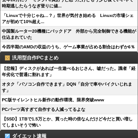
時期逃したらうなぎ登りに値...
「Linuxで十分じゃね…？」世界が気付き始める Linuxの市場シェ
アが初めて10%超え...
中国製ルーター20機種にバックドア 外部から完全制御できる機能が
仕込まれていた
今四半期のAMDの収益のうち、ゲーム事業が占める割合はわずか6％
汎用型自作PCまとめ
【悲報】ディスクがあれば一生遊べるおじさん、嘘だった。識者「経
年劣化で普通に割れます」
オタク「パソコン自作できます」DQN「自分で車やバイクいじれま
す」
PC版サイレントヒル新作の動作環境、限界突破www
PCパーツ高すぎて自作する人減ってるよな
【SSD】1TBで1.5万とか、買った時の倍なんだけど今だと買い増し
てしまいそうで怖い
ダイエット速報