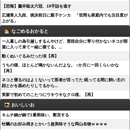
【悲報】藤井聡太六冠、19手詰を逃す
広瀬章人九段、挑決前日に親子ケンカ 「世間も家庭内でも注目度が
上がる」
なごめるおかると
一人暮しの為引越しするんやけど、普段自分に寄り付かないネコが部
屋に入って来て一緒に寝てる。...
動くぬいぐるみだった頃【再】
うちの猫、ほとんど鳴かないんだよな。 ○か月に一回くらいかな
【再】
ネコと寝るのはよくないって医者が言ってた 眠ってる間に飼い主の
顔とかを舐めたりしてるから...
実家で初めてのこたつにウキウキなクロ様。【再】
おいしいお
キムチ鍋が鍋で1番美味い、断言する
牡蠣のお好み焼きとかいう超美味そうな岡山名物ｗｗｗｗ