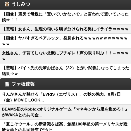
うしみつ
【画像】震災で母親に「置いていかないで」と言われて置いていった
娘⇒！！
【悲報】女さん、生理の匂いを嗅ぎ分けられる男にイライラ⇒ｗｗｗ
【画像】ヤバすぎるペアルック、発見されるｗｗｗwｗｗｗｗｗｗｗ
ｗｗ
女性さん、子育てしない父親にブチギレ！声の限り叫ぶ！！→ｗｗｗ
ｗ
【悲報】バイト先の先輩おばさん（32）と深い関係になってしまった
結果⇒ｗ
ファ板速報
りんかさんが魅せる「EVRIS（エヴリス）」の秋の魅力。8月7日
（金）MOVIE LOOK...
BEAMS初のRobloxオリジナルゲーム『マネキンから服を集めろ！』
がWAKAとの共同企...
「夏こそウール」の新常識を提案、創業100年超の第一メリヤスが近
畿大学との共同研究で“タヒ...