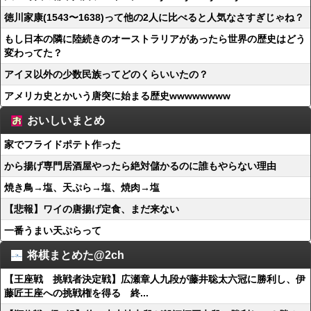
徳川家康(1543〜1638)って他の2人に比べると人気なさすぎじゃね？
もし日本の隣に陸続きのオーストラリアがあったら世界の歴史はどう
変わってた？
アイヌ以外の少数民族ってどのくらいいたの？
アメリカ史とかいう唐突に始まる歴史wwwwwwww
おいしいまとめ
家でフライドポテト作った
から揚げ専門居酒屋やったら絶対儲かるのに誰もやらない理由
焼き鳥→塩、天ぷら→塩、焼肉→塩
【悲報】ワイの唐揚げ定食、まだ来ない
一番うまい天ぷらって
将棋まとめた@2ch
【王座戦 挑戦者決定戦】広瀬章人九段が藤井聡太六冠に勝利し、伊
藤匠王座への挑戦権を得る 終...