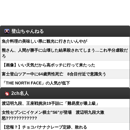
登山ちゃんねる
魚介料理の美味しい県に観光に行きたいんやが
熊さん、人間が勝手に山壊した結果殺されてしまう…これ半分虐殺だ
ろ
【画像】いい天気だから高ボッチに行って来たった
富士登山ツアー中に64歳男性死亡 8合目付近で意識失う
「THE NORTH FACE」の人気が低下
2ch名人
渡辺明九段、王座戦挑決19手詰に「難易度が最上級」
女性セブンにイケメン棋士”S6”が登場 渡辺明九段大激
怒????????????
【悲報？】チョコバナナクレープ定跡、敗れる