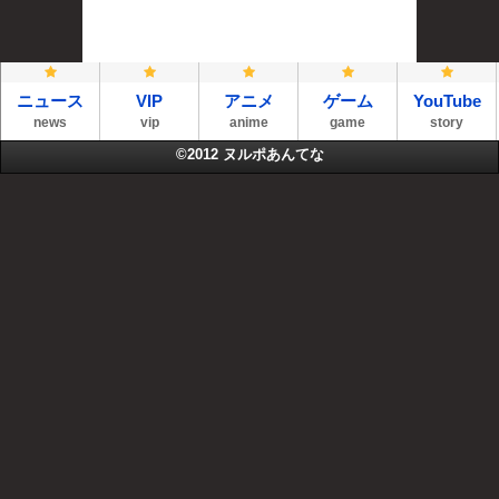
ニュース
VIP
アニメ
ゲーム
YouTube
news
vip
anime
game
story
©2012
ヌルポあんてな