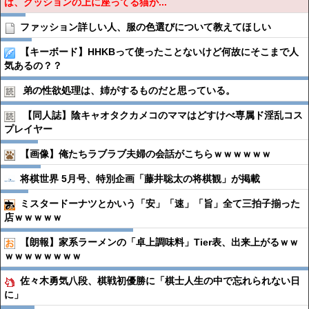
は、クッションの上に座ってる猫が...
ファッション詳しい人、服の色選びについて教えてほしい
【キーボード】HHKBって使ったことないけど何故にそこまで人
気あるの？？
弟の性欲処理は、姉がするものだと思っている。
【同人誌】陰キャオタクカメコのママはどすけべ専属ド淫乱コス
プレイヤー
【画像】俺たちラブラブ夫婦の会話がこちらｗｗｗｗｗｗ
将棋世界 5月号、特別企画「藤井聡太の将棋観」が掲載
ミスタードーナツとかいう「安」「速」「旨」全て三拍子揃った
店ｗｗｗｗｗ
【朗報】家系ラーメンの「卓上調味料」Tier表、出来上がるｗｗ
ｗｗｗｗｗｗｗｗ
佐々木勇気八段、棋戦初優勝に「棋士人生の中で忘れられない日
に」