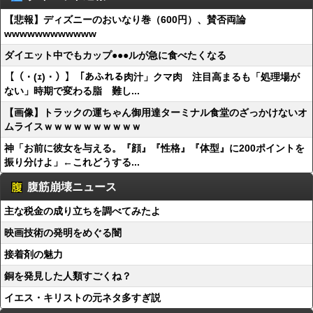
【悲報】ディズニーのおいなり巻（600円）、賛否両論
wwwwwwwwwwww
ダイエット中でもカップ●●●ルが急に食べたくなる
【（・(ｪ)・）】「あふれる肉汁」クマ肉 注目高まるも「処理場が
ない」時期で変わる脂 難し...
【画像】トラックの運ちゃん御用達ターミナル食堂のざっかけないオ
ムライスｗｗｗｗｗｗｗｗｗｗ
神「お前に彼女を与える。『顔』『性格』『体型』に200ポイントを
振り分けよ」←これどうする...
腹筋崩壊ニュース
主な税金の成り立ちを調べてみたよ
映画技術の発明をめぐる闇
接着剤の魅力
銅を発見した人類すごくね？
イエス・キリストの元ネタ多すぎ説