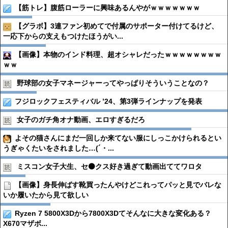
【筋トレ】腹筋ローラーに興味あるんやがｗｗｗｗｗｗｗ
【グラボ】3連ファン初めてで付属のサポーター付けてるけど、
一応下からの支えもつけたほうがい...
【画像】本物のインド料理、超オシャレだったｗｗｗｗｗｗｗｗ
ｗｗ
野球部の女子マネージャーってやっぱりそういうことなの？
フジロックフェスティバル ’24、第3弾ラインナップを発表
女子のガチ角オナ動画、エロすぎるだろ
よその猫さんにまだ一回しか来てない服にしっこかけられるとい
うぎゃくたいをされました…(´・...
ミスコン女子大生、セ⚫️クス好き過ぎて動画出ててワロタ
【画像】身長伸ばす靴買ったんやけどこれってパッと見でバレな
いか履いたから見て欲しい
Ryzen 7 5800X3Dから7800X3Dてそんなに大きな変化ある？
X670マザボ...