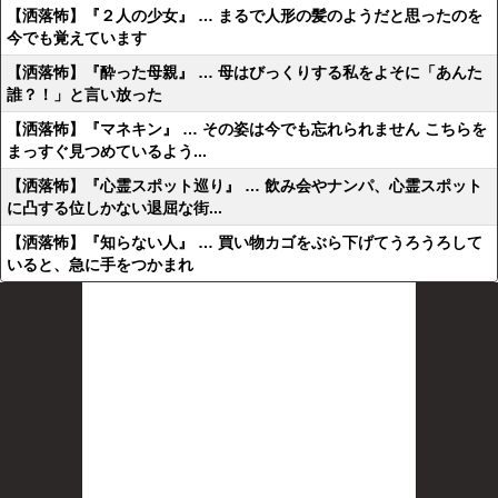
【洒落怖】『２人の少女』 … まるで人形の髪のようだと思ったのを
今でも覚えています
【洒落怖】『酔った母親』 … 母はびっくりする私をよそに「あんた
誰？！」と言い放った
【洒落怖】『マネキン』 … その姿は今でも忘れられません こちらを
まっすぐ見つめているよう...
【洒落怖】『心霊スポット巡り』 … 飲み会やナンパ、心霊スポット
に凸する位しかない退屈な街...
【洒落怖】『知らない人』 … 買い物カゴをぶら下げてうろうろして
いると、急に手をつかまれ