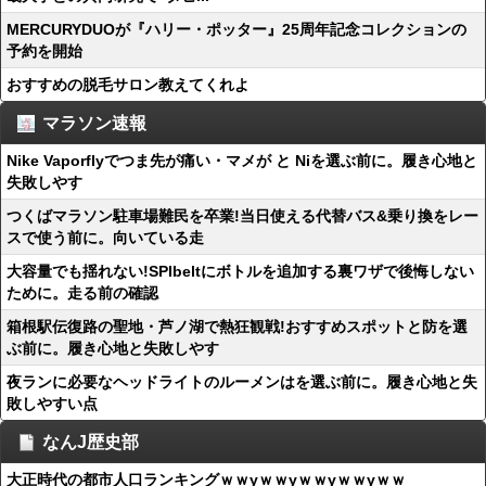
MERCURYDUOが『ハリー・ポッター』25周年記念コレクションの
予約を開始
おすすめの脱毛サロン教えてくれよ
マラソン速報
Nike Vaporflyでつま先が痛い・マメが と Niを選ぶ前に。履き心地と
失敗しやす
つくばマラソン駐車場難民を卒業!当日使える代替バス&乗り換をレー
スで使う前に。向いている走
大容量でも揺れない!SPIbeltにボトルを追加する裏ワザで後悔しない
ために。走る前の確認
箱根駅伝復路の聖地・芦ノ湖で熱狂観戦!おすすめスポットと防を選
ぶ前に。履き心地と失敗しやす
夜ランに必要なヘッドライトのルーメンはを選ぶ前に。履き心地と失
敗しやすい点
なんJ歴史部
大正時代の都市人口ランキングｗｗyｗｗyｗｗyｗｗyｗｗ