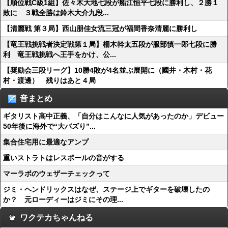
【順位戦C級1組】佐々木大地七段が船江恒平七段に勝利し、２勝１
敗に ３戦全勝は鈴木大介九段...
【清麗戦 第３局】西山朋佳女流三冠が福間香奈清麗に勝利し
【竜王戦挑戦者決定戦第１局】柵木幹太五段が服部慎一郎七段に勝
利 竜王戦挑戦へ王手をかけ、公...
【奨励会三段リーグ】10勝4敗が4名並ぶ展開に（國井・木村・花
村・渡邊） 残りはあと４局
音まとめ
ギタリスト高中正義、「自分はこんなに人気があったのか」デビュー
50年後に海外で“大バズり”...
集合住宅用に最適なアンプ
重いストラトはレスポールの音がする
マーラボのウェザーチェックって
ジミ・ヘンドリックスはなぜ、ステージ上でギターを破壊したの
か？ 元ローディーはジミにその理...
ワクテカちゃんねる