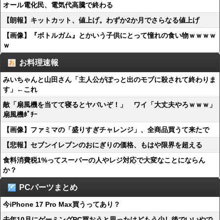
オール電化民、電気代高騰で終わる
【朗報】キットカット、値上げ。わずか2か月でさらなる値上げ
【画像】『ボトルガム』とかいう子供にとって憧れの食い物ｗｗｗｗ
ｗ
お料理速報
みいちゃんと山田さん「主人公がぽっと出のモブに殺されて終わりま
す」←これ
敵「扇風機を当てて寝るとヤバいぞ！」 ワイ「大丈夫やろｗｗｗ」
扇風機ﾎﾟﾁｰ
【画像】ファミマの「盛りすぎチャレンジ」、全商品買うて来たで
【悲報】セブンイレブンのおにぎりの価格、もはや限界を超える
食料消費税1%ってスーパーの人やレジ対応で大変なことにならん
か？
PCパーツまとめ
今iPhone 17 Pro Max買うってあり？
去年10月にゲーミングPC買おうと思ったけどもう少し後でいいやで