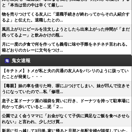
と「本当は世の中は辛くて厳し...
物を売りつけてくる友人に「退職手続きが終わってからその人紹介す
るよ」と伝えた。退職したとの...
風呂上がりにビールを注文しようとしたら出来上がった仲間が「まだ
残ってるよー」と飲みかけの瓶...
月に一度の夕食で何を作っても義母に味や手際をネチネチ言われる。
箱どおりのカレーに文句をつけ...
鬼女速報
【キチトメ】トメが私と夫の共通の友人Aをパシリのように扱ってい
たことが発覚し・・・
【毒親】妹の車を借りた時、塀にぶつけてしまい、妹が凹んで泣きそ
うになっていたので…私「修理...
息子と某ドーナツ屋の福袋を買いに行き、ドーナツを持って駐車場に
向かって歩いていると…泥「２...
公園でよく会うママに「お金がなくて子供に満足なご飯を食べさせら
れない」と言われ、少しだけ買...
新居に引っ越して3日後､家に帰ると旦那と年配夫婦が談笑していた。