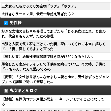
三大食ったらガッカリ海産物「フグ」「ホタテ」
大好きなラーメン屋、最近一線超え過ぎだろ？
男性様
好きな女性の自転車を修理してあげたら「じゃあ次はこれ」と言わ
れ、代金ももらえず、ただの修理...
出張と入院で長く家を空けていた妻。家にいてくれて本当に嬉しく
て、「妻、愛してるよ」と言った...
【難しい妻】過敏性腸症候群で吐き気がひどくなるらしい。
帰宅したら妻がイライラして子供を怒鳴っていた。その時、子供に
「xxちゃん、なんで黙ってるの...
【衝撃】「女性はりぼん→なかよし→花とゆめ、男性はずっとジャン
プ」って講演で聞いて衝撃した...
鬼女まとめログ
【訃報】名探偵コナン声優が死去 → 今トンデモナイことになって
る・・・