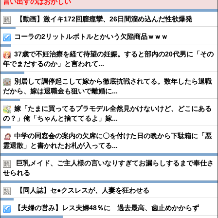
言い出すのはおかしい
【動画】激イキ172回膣痙攣、26日間溜め込んだ性欲爆発
コーラの2リットルボトルとかいう欠陥商品ｗｗｗ
37歳で不妊治療を経て待望の妊娠。すると部内の20代男に「その
年でまだするのか」と言われて...
別居して調停起こして嫁から徹底抗戦されてる。数年したら退職
だから、嫁は退職金も狙いで離婚に...
嫁「たまに買ってるプラモデル全然見かけないけど、どこにある
の？」俺「ちゃんと捨ててるよ」嫁...
中学の同窓会の案内の欠席に〇を付けた日の晩から下駄箱に「悪
霊退散」と書かれたお札が入ってる...
巨乳メイド、ご主人様の言いなりすぎてお漏らしするまで奉仕さ
せられる
【同人誌】セ●︎クスレスが、人妻を狂わせる
【夫婦の営み】レス夫婦48％に 過去最高、歯止めかからず