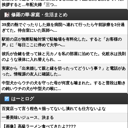
挨拶すると…年配夫婦「三つ...
修羅の華-家庭・生活まとめ
39度の熱でぐったりした娘を病院へ連れて行ったら午前診療を3分過
ぎてた。待合室にいた医師へ...
駅前の店が無断駐輪対策で駐輪場を有料化した。すると「お客様の
声」に「毎日ここに停めて大学へ...
彼氏が合鍵を使って妹と元カノを私の部屋に泊めてた。化粧水は洗剤
のような液体に入れ替えられ、...
実家から「出来婚して親と縁を切ったってどういう事？」と電話があ
った。情報源の友人に確認した...
中型犬からウチの犬を守った母が何度も噛まれた。すると普段は動き
の鈍いウチの犬が中型犬の喉に...
はーとログ
百貨店って言う程色々揃ってないし潰れても仕方ないよな
一番美味いジュース、決まる
【画像】高級ラーメン食べてきたよ????