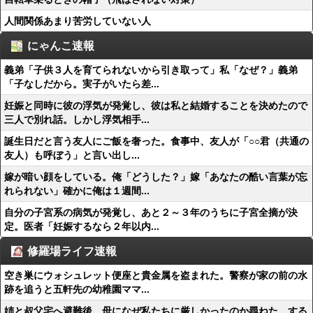
人間関係あまり苦労していない人
にゃんこ速報
義弟「子供３人を育てられないから引き取って」私「なぜ？」義弟
「子なしだから。実子がいたら差...
妊娠と同時に彼の浮気が発覚し、彼は私と結婚することを決めたので
三人で別れ話。しかし浮気相手...
誕生日だと言う友人にご飯を奢った。食事中、友人が「○○君（共通の
友人）も呼ぼう」と言い出し...
嫁が暗い顔をしている。俺「どうした？」嫁「あなたの酷い言葉が忘
れられない」確かに俺は１週間...
自分の子宮系の病気が発覚し、あと２～３年のうちに子宮全摘が決
定。医者「妊娠するなら２年以内...
修羅場ライフ速報
空き巣にウォシュレット便座と貴金属を盗まれた。警察が家の前の水
跡を追うと五軒先の幼稚園ママ...
姉と叔父宅へ避難後、母になぜ私たちに厳しかったのか尋ねた。する