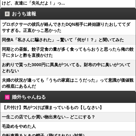
けど、友達に「失礼だよ！」っ...
おうち速報
プロボクサーの彼氏が絡んできたDQN相手に終始謝りたおしててダ
サすぎる。正直かっこ悪かった
同僚A「私さんに騙された」→驚いて「何が！？」と聞いてみた
同期との昼飯。餃子定食の量が多く食ってもらおうと思ったら俺の餃
子にタレと酢を直接かけた
お釣りで貰った3000円に異臭がついてる。財布の中に臭いがついて
とれない
夫婦の状況が違っても「うちの家庭はこうだった」って意識が価値観
の根底にあるんだ
婚外ちゃんねる
【片付け】気がつけば溜まっているもの【しなさい】
一生この店でしか買い物出来ない←どこにする？
毛染めをやめた人
自転車乗るときの帽子（飛ばされない対策）