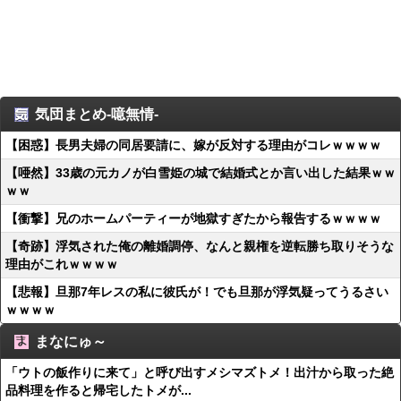
気団まとめ-噫無情-
【困惑】長男夫婦の同居要請に、嫁が反対する理由がコレｗｗｗｗ
【唖然】33歳の元カノが白雪姫の城で結婚式とか言い出した結果ｗｗ
ｗｗ
【衝撃】兄のホームパーティーが地獄すぎたから報告するｗｗｗｗ
【奇跡】浮気された俺の離婚調停、なんと親権を逆転勝ち取りそうな
理由がこれｗｗｗｗ
【悲報】旦那7年レスの私に彼氏が！でも旦那が浮気疑ってうるさい
ｗｗｗｗ
まなにゅ～
「ウトの飯作りに来て」と呼び出すメシマズトメ！出汁から取った絶
品料理を作ると帰宅したトメが...