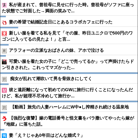
私が産まれて、曾祖母に見せに行った時。曾祖母がソファに座っ
た状態でご対面した→満面の笑みで...
妻の希望で結婚記念日にとあるコラボカフェに行った
新しい服を着てる私を見て「その服、昨日ユニクロで500円のワ
ゴンに入ってるの見たよ！」と言...
アラフォーの立派なおばさんの妹、アホで泣ける
可愛い服を着た女の子に「どこで売ってるか」って声掛けたらド
ン引きされた。これってマズかった...
痴女が乱れて潮吹いて男を骨抜きにしてく
彼と遠距離になって初めてのGWに旅行に行くことになったんだ
けど、私が超理不尽冷めして旅行か...
【動画】旅先の人妻ハーレムにW中●︎し搾精され続ける温泉地
【強烈な復讐】嫁の電話番号と怪文書をバラ撒いてやったら嫁が
『地獄』に落ちた話。
妻「え？じゃあ0年目はどんな婚式？」