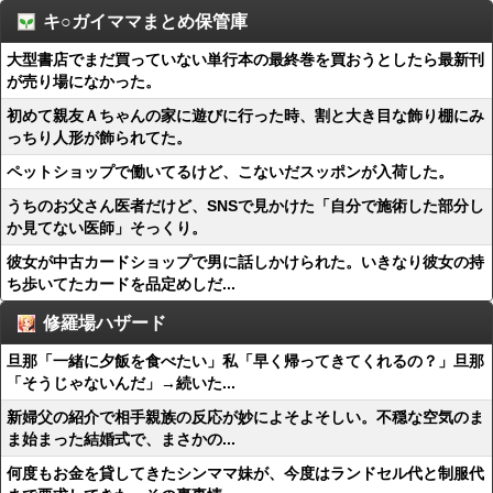
キ○ガイママまとめ保管庫
大型書店でまだ買っていない単行本の最終巻を買おうとしたら最新刊
が売り場になかった。
初めて親友Ａちゃんの家に遊びに行った時、割と大き目な飾り棚にみ
っちり人形が飾られてた。
ペットショップで働いてるけど、こないだスッポンが入荷した。
うちのお父さん医者だけど、SNSで見かけた「自分で施術した部分し
か見てない医師」そっくり。
彼女が中古カードショップで男に話しかけられた。いきなり彼女の持
ち歩いてたカードを品定めしだ...
修羅場ハザード
旦那「一緒に夕飯を食べたい」私「早く帰ってきてくれるの？」旦那
「そうじゃないんだ」→続いた...
新婦父の紹介で相手親族の反応が妙によそよそしい。不穏な空気のま
ま始まった結婚式で、まさかの...
何度もお金を貸してきたシンママ妹が、今度はランドセル代と制服代