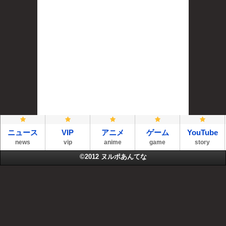
ニュース
VIP
アニメ
ゲーム
YouTube
news
vip
anime
game
story
©2012
ヌルポあんてな