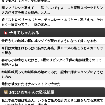
まで要求してきた。その裏事情...
園ママ「レシピ教えて！」私「いいですよ」→自家製スポーツドリン
クの作り方を教えた結果、とん...
娘「ストロベリーあじとー、チョコレートあじとー」私「えっ、それ
もう一回言って？」→娘の読み...
子育てちゃんねる
最近うちの地域の駅に鳩ジジイが現れるようになって嫌になるわ
今日は大館まげわっぱに詰めた弁当。豚ロースの塩こうじ＆ガーリッ
ク焼き
春から小学生なんだけど、6畳のリビングに子供の勉強机置くのって
無理だよね
御城印帳買って御城印集め始めてみた。記念に押すスタンプのような
ものね
元彼が彼女にだけナルシスト？で冷めた
おにひめちゃんの監視部屋
私は学生で彼は社会人。いつもご飯の会計のときは彼をたてる意味で