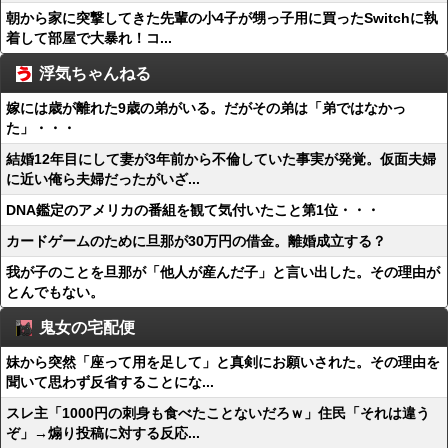
朝から家に突撃してきた先輩の小4子が甥っ子用に買ったSwitchに執
着して部屋で大暴れ！コ...
浮気ちゃんねる
嫁には歳が離れた9歳の弟がいる。だがその弟は「弟ではなかっ
た」・・・
結婚12年目にして妻が3年前から不倫していた事実が発覚。仮面夫婦
に近い俺ら夫婦だったがいざ...
DNA鑑定のアメリカの番組を観て気付いたこと第1位・・・
カードゲームのために旦那が30万円の借金。離婚成立する？
我が子のことを旦那が「他人が産んだ子」と言い出した。その理由が
とんでもない。
鬼女の宅配便
妹から突然「座って用を足して」と真剣にお願いされた。その理由を
聞いて思わず反省することにな...
スレ主「1000円の刺身も食べたことないだろｗ」住民「それは違う
ぞ」→煽り投稿に対する反応...