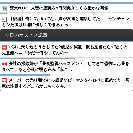
壁穴NTR、人妻の膣奥を5日間突きまくる密かな関係
【後編】俺に気づいてない嫁が友達と電話してた。「ゼンチャン
とシた後は旦那に優しくできる」っ...
今日のオススメ記事
バスに乗り込もうとしてた2歳児を保護、親も見当たらず近くの
児童館へ→「やだー何やってんのー...
会社の掃除婦が「昼食監視ハラスメント」してきて恐怖…お昼を
食べていると必死に覗き込み「私こ...
スーパーの売り場で4〜5歳児がピーマンをベロベロ舐めてた→母
親は注意するどころかこちらをキ...