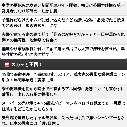
中学の夏休みに友達と新聞配達バイト開始。初日に公園で凄惨な第一
発見者になり即辞め…しかし夏...
子連れだらけのホムパに迷い込んだ子ども嫌いな私！必死でたこ焼き
を焼き続け「焼き役放免」にな...
夫婦で建てる家の建て前で「見るのが好きだから」と一日中居座る気
満々の義両親…地鎮祭でお金の...
無理やり家族旅行に付いてきて露天風呂でも大声で嫌味を言う姑。爆
発寸前の私が他の客の前で「一...
スカッと王国！
45歳で高齢初産した義姉の甘えぶりと、義実家の異常な過保護にドン
引き！年間半年近く実家に帰...
寮の乾燥機を朝から晩まで占有するアホ同僚に激怒！カゴも置かずに
放置し、出し入れ用に提供した...
スーパーの売り場で4〜5歳児がピーマンをベロベロ舐めてた→母親は
注意するどころかこちらをキ...
美容院で遭遇したギャル美容師→尖ったつけ爪で痛いシャンプーをさ
れ、仕事の愚痴には「月8日休...