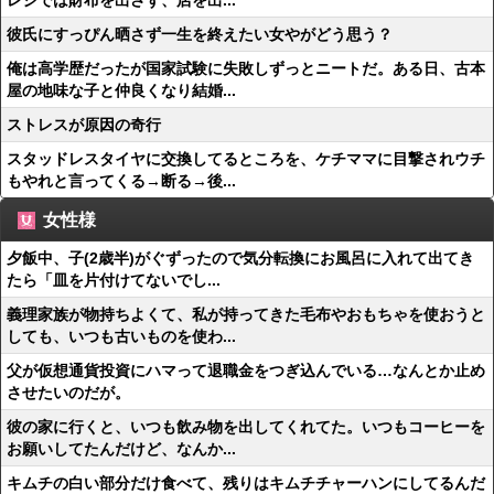
レジでは財布を出さず、店を出...
彼氏にすっぴん晒さず一生を終えたい女やがどう思う？
俺は高学歴だったが国家試験に失敗しずっとニートだ。ある日、古本
屋の地味な子と仲良くなり結婚...
ストレスが原因の奇行
スタッドレスタイヤに交換してるところを、ケチママに目撃されウチ
もやれと言ってくる→断る→後...
女性様
夕飯中、子(2歳半)がぐずったので気分転換にお風呂に入れて出てき
たら「皿を片付けてないでし...
義理家族が物持ちよくて、私が持ってきた毛布やおもちゃを使おうと
しても、いつも古いものを使わ...
父が仮想通貨投資にハマって退職金をつぎ込んでいる…なんとか止め
させたいのだが。
彼の家に行くと、いつも飲み物を出してくれてた。いつもコーヒーを
お願いしてたんだけど、なんか...
キムチの白い部分だけ食べて、残りはキムチチャーハンにしてるんだ