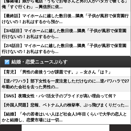
【修羅場】娘から電話「うちでお母さんと男の人がハダカで寝てる」
俺「すぐ行くわ」→興信所に依...
【最終話】マイホームに越した数日後…隣奥「子供が風邪で保育園行
けないの！お礼はするから預か...
【3/4話目】マイホームに越した数日後…隣奥「子供が風邪で保育園
行けないの！お礼はするから...
【2/4話目】マイホームに越した数日後…隣奥「子供が風邪で保育園
行けないの！お礼はするから...
結婚・恋愛ニュースぷらす
【育児】「男性の産後うつが課題です。」←女さん「は？」
【逆パワハラ】部下女性を一度注意しただけなのに…逆パワハラで27
年勤めた会社を去った男性の...
【SNS】夜職女性・パパ活女子のプライドが高い理由って何？
【外国人問題】悲報、ベトナム人の検挙率、ぶっ飛びまくりだった…
【結婚】「今の若者はいい人ほど社会人3年目くらいで大学の恋人と
かと結婚し、恋愛市場には一切...