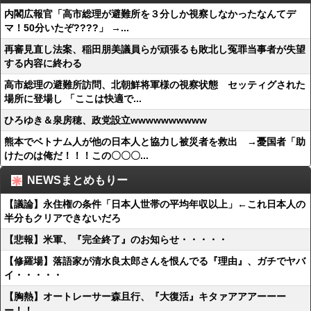
内閣広報官「高市総理が避難所を３分しか視察しなかったなんてデ
マ！50分いたぞ????」 →...
再審見直し法案、稲田朋美議員らが頑張るも敗北し冤罪当事者が失望
する内容に終わる
高市総理の避難所訪問、北朝鮮将軍様の視察状態 セッティグされた
場所に登場し 「ここは快適で...
ひろゆき＆泉房穂、政党設立wwwwwwwwww
熊本でベトナム人が他の日本人と協力し被災者を救出 →憂国者「助
けたのは俺だ！！！この〇〇〇...
NEWSまとめもりー
【議論】永住権の条件「日本人世帯の平均年収以上」←これ日本人の
半分もクリアできないだろ
【悲報】米軍、『完全終了』のお知らせ・・・・・
【修羅場】落語家が清水良太郎さんを恨んでる『理由』、ガチでヤバ
イ・・・・・
【胸熱】オートレーサー森且行、『大復活』キタァアアアーーー
ー！！