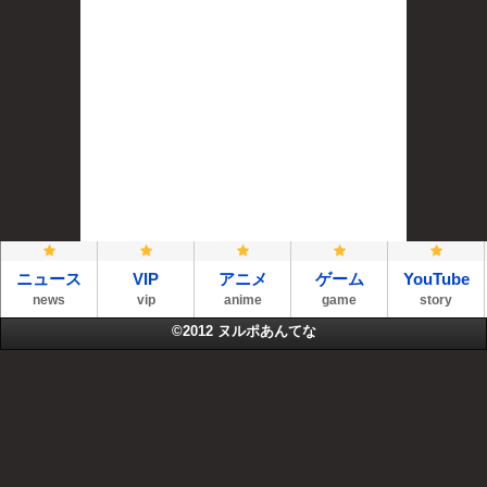
ニュース
VIP
アニメ
ゲーム
YouTube
news
vip
anime
game
story
©2012
ヌルポあんてな