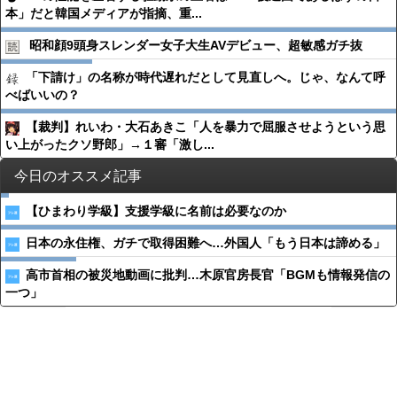
本」だと韓国メディアが指摘、重...
昭和顔9頭身スレンダー女子大生AVデビュー、超敏感ガチ抜
「下請け」の名称が時代遅れだとして見直しへ。じゃ、なんて呼
べばいいの？
【裁判】れいわ・大石あきこ「人を暴力で屈服させようという思
い上がったクソ野郎」→１審「激し...
今日のオススメ記事
【ひまわり学級】支援学級に名前は必要なのか
日本の永住権、ガチで取得困難へ…外国人「もう日本は諦める」
高市首相の被災地動画に批判…木原官房長官「BGMも情報発信の
一つ」