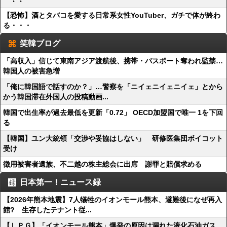
【恐怖】酒とタバコを愛する日常系女性YouTuber、ガチで体が終わ
る・・・
笑韓ブログ
「高収入」信じて東南アジア渡航後、携帯・パスポート奪われ監禁…
韓国人の被害急増
「俺に韓国語で話すのか？」…警察を「ニイェニイェニイェ」とから
かう韓国滞在外国人の投稿動画...
韓国で出生率が過去最低を更新「0.72」 OECD加盟国で唯一 1を下回
る
【韓国】ユン大統領「交渉や妥協はしない」 研修医集団ボイコット
受け
徴用被害者遺族、不二越の株主総会に出席 謝罪と賠償求める
日本第一！ニュース録
【2026年熊本地震】7人犠牲のイオンモール熊本、避難後になぜ再入
館? 生存したテナント従...
【ＬＰＧ】「イオンモール熊本」爆発の原因は漏れた液化石油ガス