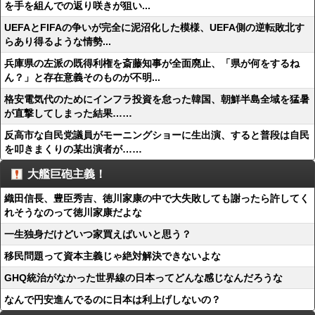
を手を組んでの返り咲きが狙い...
UEFAとFIFAの争いが完全に泥沼化した模様、UEFA側の逆転敗北す
らあり得るような情勢...
兵庫県の左派の既得利権を斎藤知事が全面廃止、「県が何をするね
ん？」と存在意義そのものが不明...
格安電気代のためにインフラ投資を怠った韓国、朝鮮半島全域を猛暑
が直撃してしまった結果……
反高市な自民党議員がモーニングショーに生出演、すると普段は自民
を叩きまくりの某出演者が……
大艦巨砲主義！
織田信長、豊臣秀吉、徳川家康の中で大失敗しても謝ったら許してく
れそうなのって徳川家康だよな
一生独身だけどいつ家買えばいいと思う？
移民問題って資本主義じゃ絶対解決できないよな
GHQ統治がなかった世界線の日本ってどんな感じなんだろうな
なんで円安進んでるのに日本は利上げしないの？