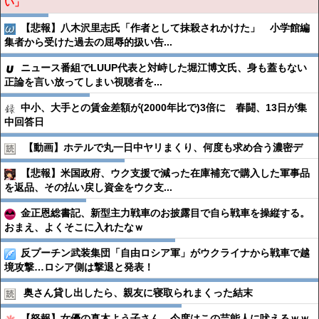
い」
【悲報】八木沢里志氏「作者として抹殺されかけた」 小学館編
集者から受けた過去の屈辱的扱い告...
ニュース番組でLUUP代表と対峙した堀江博文氏、身も蓋もない
正論を言い放ってしまい視聴者を...
中小、大手との賃金差額が(2000年比で)3倍に 春闘、13日が集
中回答日
【動画】ホテルで丸一日中ヤリまくり、何度も求め合う濃密デ
【悲報】米国政府、ウク支援で減った在庫補充で購入した軍事品
を返品、その払い戻し資金をウク支...
金正恩総書記、新型主力戦車のお披露目で自ら戦車を操縦する。
おまえ、よくそこに入れたなｗ
反プーチン武装集団「自由ロシア軍」がウクライナから戦車で越
境攻撃…ロシア側は撃退と発表！
奥さん貸し出したら、親友に寝取られまくった結末
【怒報】女優の真木よう子さん、今度はこの芸能人に吠えるｗｗ