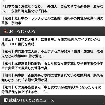
「日本で働く意欲なくなる」 外国人、自活できても新要件「届かな
い」…永住許可厳格化で「日本...
【京都】走行中のトラックがビルに衝突…運転手の男性が意識不明の
重体 宇治市
おーるじゃんる
【復活】「日本製メモリ」に世界中から注文殺到 米マイクロンが１
兆５０００億円を表明
【速報】共同通信に天罰、不正アクセスが発覚「職員・加盟社・取引
先などの情報6000件が漏え...
【速報】元原爆資料館館長「もし可能なら修学旅行や平和学習の小学
生に炎天下で腐敗した遺体の臭...
【朗報】兵庫県・斎藤知事が執拗に攻撃されている理由判明、県民も
知らなかった「多額の費用が発...
【速報】町のお弁当屋さん「申し訳ないが消費税1%になったらその
分商品代を値上げするわ」 「...
政経ワロスまとめニュース