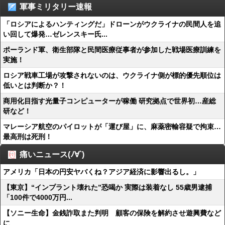
軍事ミリタリー速報
「ロシアによるハンティングだ」ドローンがウクライナの民間人を追
い回して爆発…ゼレンスキー氏...
ポーランド軍、衛生部隊と民間医療従事者が参加した戦場医療訓練を
実施！
ロシア戦車工場が攻撃されないのは、ウクライナ側が標的優先順位は
低いとは判断か？！
商用化目指す光量子コンピューターが稼働 研究拠点で世界初…産総
研など！
マレーシア航空のパイロットが「運び屋」に、麻薬密輸容疑で拘束…
最高刑は死刑！
痛いニュース(ﾉ∀`)
アメリカ「日本の円安ヤバくね？アジア経済に影響出るし。」
【東京】“インプラント壊れた”恐喝か 実際は装着なし 55歳男逮捕
「100件で4000万円...
【ソニー生命】金銭詐取また判明 顧客の保険を解約させ遊興費など
に