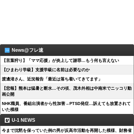
News@フレ速
【言葉狩り】「ママ応援」が炎上して謝罪…もう何も言えない
【ひまわり学級】支援学級に名前は必要なのか
渡邊渚さん、近況報告「最近は落ち着いてきてます」
【悲報】熊本は猛暑と断水…その頃、茂木外相は中南米でニッコリ動
画公開
NHK職員、番組出演者から性加害→PTSD発症…訴えても放置されて
いた模様
U-1 NEWS
今まで沈黙を保っていた例の男が反高市活動を再開した模様、財務省