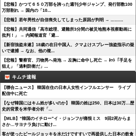
【悲報】かつて６５０万部を誇った週刊少年ジャンプ、発行部数100
万部割れ → 国内の「10...
【悲報】若年男性が自信喪失してしまった原因が判明 → ………
【悲報】共同通信「高市総理、避難所3分間の被災地熊本視察動画に
批判！」 → 内閣報道官「避...
【新宿強盗未遂】18歳の在日中国人、クマよけスプレー強盗指示の疑
いで逮捕 → なお、他の複...
【悲報】警察官、刃物男へ発泡 → 左胸に命中し死亡 → ﾈｯﾄ「手足を
狙え」「過剰防衛だ」...
キムチ速報
【聯合ニュース】 韓国在住の日本人女性インフルエンサー ライブ
配信中に死亡
【なぜ韓国にはキム姓が多いのか】 韓国の姓は250、日本は30万…歴
史的背景を米学者分析「...
【MLB】“韓国のイチロー”イ・ジョンフが痛恨ミス 9回2死からま
さか…サヨナラ負けに動け...
客が使ったビールジョッキを水だけですすいで再提供した日本の飲食