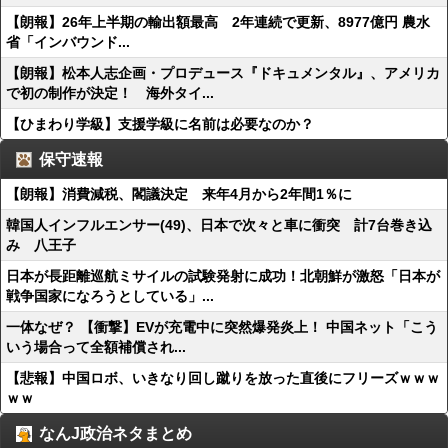
【朗報】26年上半期の輸出額最高 2年連続で更新、8977億円 農水
省「インバウンド...
【朗報】松本人志企画・プロデュース『ドキュメンタル』、アメリカ
で初の制作が決定！ 海外タイ...
【ひまわり学級】支援学級に名前は必要なのか？
保守速報
【朗報】消費減税、閣議決定 来年4月から2年間1％に
韓国人インフルエンサー(49)、日本で次々と車に衝突 計7台巻き込
み 八王子
日本が長距離巡航ミサイルの試験発射に成功！北朝鮮が激怒「日本が
戦争国家になろうとしている」...
一体なぜ？ 【衝撃】EVが充電中に突然爆発炎上！ 中国ネット「こう
いう場合って全額補償され...
【悲報】中国ロボ、いきなり回し蹴りを放った直後にフリーズｗｗｗ
ｗｗ
なんJ政治ネタまとめ