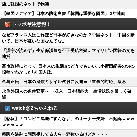
店…韓国のネットで物議
【韓国メディア】日本の防衛白書「韓国は重要な隣国」 3年連続
トッポギ注意報！
なぜフランス人はこれほど日本が好きなのか？中国ネット「中国を除
いて、日本が嫌いな国なんてな...
「漢字が読めず」生活保護費を不正受給容疑…フィリピン国籍の女を
逮捕
高市政権にとって｢日本人の生活｣はどうでもいい…小野田紀美のSNS
投稿でわかった｢外国人政...
金与正氏、日本の巡航ミサイル試射に反発＝「軍事的対応」取る
永住外国人の条件変更へ →収入・日本語能力・生活状況を厳しく確
認
watch@2ちゃんねる
【悲報】「コンビニ馬鹿にすんなよ」のオーナー夫婦、不起訴ｗｗｗ
ｗｗｗｗｗ
移民を過剰に問題視してる人ら一定数いるけどさ・・・