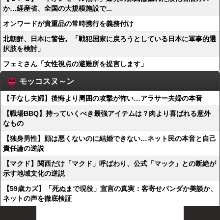
か…経産省、全国の大規模施設で...
オンワードが貴重品の常時携行を義務付け
北朝鮮、日本に警告。「戦犯国家に戻ろうとしている日本に軍事的選
択肢を検討」
フェミさん「女性視点の避難所を提言します」
モッコスヌ～ン
【子なし夫婦】後悔より周囲の攻撃が怖い…アラサー夫婦の本音
【職場BBQ】持っていくべき最強アイテムは？肉より喜ばれる意外
なもの
【独身男性】顔は悪くないのに結婚できない…ネット民の本音と自己
責任論の逆説
【マクド】関西だけ「マクド」呼ばわり、公式「マック」との断絶が
示す地域文化の逆説
【59歳カズ】「死ぬまで現役」宣言の真実：客寄せパンダか美談か、
ネットの声を徹底検証