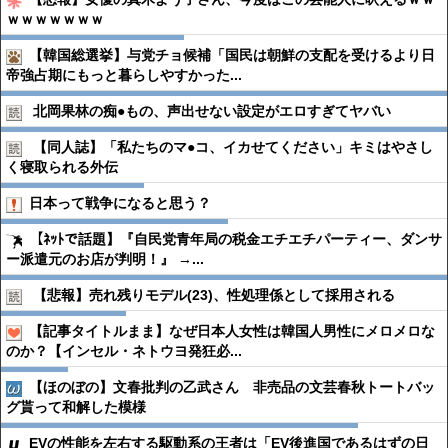
ｗｗｗｗｗｗｗ
【韓国総選挙】与党チョ候補「国民は朝鮮の支配を受けるより日
帝強占期にもっと暮らしやすかった...
北岡果林の痴●︎もの、声出せない設定がエロすぎてヤバい
【同人誌】「私たちのマ●︎コ、イカせてください」キミはやさし
く寝取られる外伝
日本って戦争になると思う？
【ﾈｯﾄで話題】『自民党青年局の税金エチエチパーティー、ダンサ
ー派遣元のお店が判明！』 →...
【悲報】売れ残りモデル(23)、性処理係として採用される
【記事タイトルまま】なぜ日本人女性は韓国人男性にメロメロな
のか？【インセル・ネトウヨ発狂必...
【ほのぼの】文春批判の乙武さん 非売品の文芸春秋トートバッ
グ貰って和解した模様
EVの性能を左右する駆動系の王者は「EV後進国であるはずの日