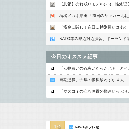
【悲報】売れ残りモデル(23)、性処
増税メガネ岸田『26日のサッカー北
「税金に関して在日に特別扱いはある
NATO軍の即応対応演習、ポーランド
今日のオススメ記事
無期懲役、去年の仮釈放わずか４人…
1
News@フレ速