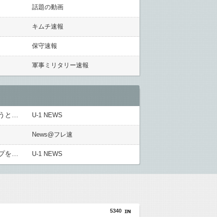
話題の動画
キムチ速報
保守速報
軍事ミリタリー速報
「安物買いの銭失いだったねぇ」とインドネシア高速鉄道の最終処分に日本側騒然、国家予算は使わないというと何が財源なんだ？
U-1 NEWS
News@フレ速
「マスコミの立ち位置の勘違いっぷりがすごい」と報ステ大越キャスターの台詞に視聴者絶句、高市とトランプを同列視させようという思惑がひしひしと
U-1 NEWS
5340