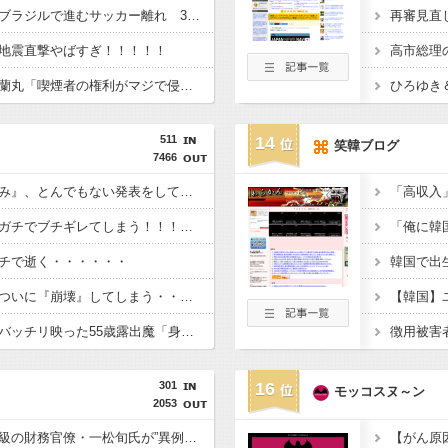
【驚愕】サッカー王国ブラジルで進むサッカー離れ 36％が「関心なし」
地震直撃やばすぎ！！！！！
【悲報】愛煙家・岸谷蘭丸「喫煙者の権利がマジで侵害されてる」と私見 「いくら税金を我々が払ってるんだと」
ひろゆき＆
511
14
笑韓ブログ
7466
【速報】『有吉の夏休み』、とんでもない発表をしてしまう！！！！！
【悲報】立川志らく、ガチでブチギレてしまう！！！！！！
チで逝く・・・・・・
【悲報】日本の歴史、ついに『崩壊』してしまう・・・・・
【悲報】防犯カメラにバッチリ映った55歳露出魔「身に覚えがありません」と容疑を否認。どう言い訳する気だこれ
301
16
モッコスヌ～ン
2053
【財務省人事】エース級の財務官僚・一松旬氏が”異例転出”へ 官邸幹部「協力的でなかったから」