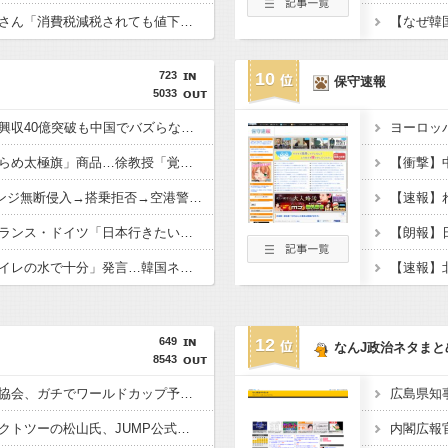
【悲報】町のお弁当屋さん「消費税減税されても値下げせず全て利益にする！」と宣言しネットで物議 → ｗｗｗｗｗｗｗｗｗｗｗｗｗｗ
723
10
保守速報
5033
キングダム、最新作が興収40億突破も中国でバズらない→現地のリアルな評価を検証
ヨーロッ
韓国有名市場に「でたらめ太極旗」商品…徐教授「覚醒するべき」
中国人団体、VIPラウンジ無断侵入→搭乗拒否→空港警備員の”つり目ポーズ”で国際問題にｗｗｗ
【朗報】イギリス・フランス・ドイツ「日本行きたい」検索ランキング上位独占ｗｗｗ
韓国の支援物資に「トイレの水で十分」発言…韓国ネット激怒へｗｗｗｗｗｗｗ
【速報】
649
12
なんJ政治ネタまと
8543
【悲報】韓国サッカー協会、ガチでワールドカップ予選での審判への性接待がバレ大炎上大騒ぎにｗｗｗｗｗｗｗｗ
広島県知
【悲報】サイバーコネクトツーの松山氏、JUMP公式にブロックされるｗｗｗｗｗｗｗｗｗｗｗ