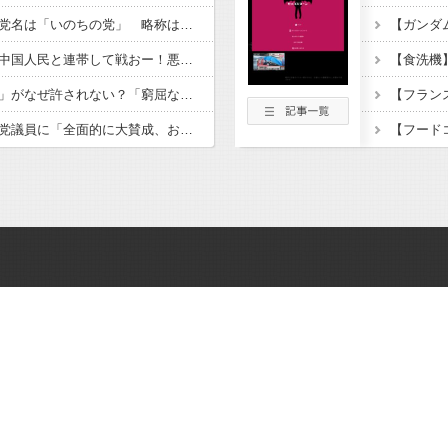
れいわ新選組、新たな党名は「いのちの党」 略称は「いのち」
パヨク「アジア人民、中国人民と連帯して戦おー！悪政高市を打倒するぞー！」
松のや「ママ応援企画」がなぜ許されない？「窮屈な世の中」に住む不幸、「尊重し合える社会」は遠ざかる一方 石原壮一郎氏
玉川徹、生出演の自民党議員に「全面的に大賛成、おっしゃる通り」 消費減税への主張めぐり