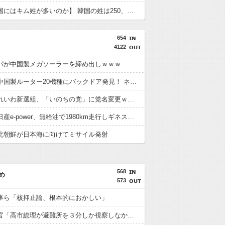
【なぜ韓国にはキム姓が多いのか】 韓国の姓は250、日本は30万…歴史的背景を米学者分析「学問尊重と平和な歴史が原動力」
654
4122
パが中国製メガソーラーを締め出しｗｗｗ
【衝撃】中国製ルーター20機種にバックドア発見！ ネットに繋ぐだけで35秒ごとに中国のサーバーと通信
【速報】れいわ新選組、「いのちの党」に党名変更ｗｗｗｗｗｗ
【朗報】日産e-power、無給油で1980km走行しギネス記録を達成 55Lタンクでリッター36km（SUV）
北朝鮮が日本海に向けてミサイル発射
568
め
573
事ら「核抑止論、根本的におかしい」
内閣広報官「高市総理が避難所を３分しか視察しなかったなんてデマ！50分いたぞ????」 →しかし事実上の視察は数分で正解