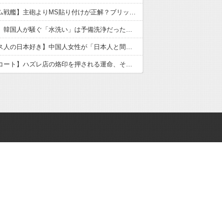
【ガンダム戦艦】主砲よりMS貼り付けが正解？ブリッジ剥き出しの謎を考察
【食洗機】韓国人が騒ぐ「水洗い」は予備洗浄だった！日本の飲食店の衛生習慣を解説
【フランス人の日本好き】中国人女性が「日本人と間違われた」衝撃エピソードが示す国際評価の逆説
【フードコート】ハズレ店の烙印を押される運命、その正体とは？