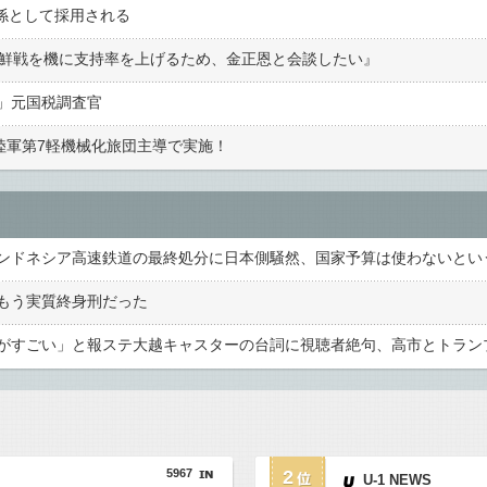
理係として採用される
朝鮮戦を機に支持率を上げるため、金正恩と会談したい』
」元国税調査官
陸軍第7軽機械化旅団主導で実施！
もう実質終身刑だった
5967
2
U-1 NEWS