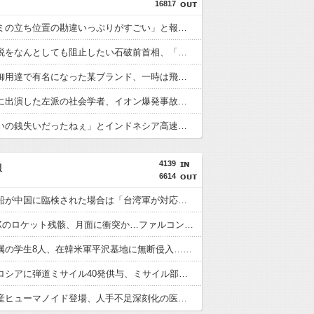
16817
「マスコミの立ち位置の勘違いっぷりがすごい」と報ステ大越キャスターの台詞に視聴者絶句、高市とトランプを同列視させようという思惑がひしひしと
消費税減税をなんとしても阻止したい石破前首相、「何いってんのこいつ」と有権者をドン引きさせるよな屁理屈を……
あっち系御用達で有名になった某ブランド、一時は飛ぶ鳥を落とす勢いだったが今期の業績は……
ミヤネ屋に出演した左派の社会学者、イオン爆発事故の例のテナントに理解を示して……
「安物買いの銭失いだったねぇ」とインドネシア高速鉄道の最終処分に日本側騒然、国家予算は使わないというと何が財源なんだ？
4139
報
6614
日本の商船が中国に臨検された場合は「台湾軍が対応」と台湾軍トップ！
スペースXのロケット残骸、月面に衝突か…ファルコン9の上段！
大進連所属の学生8人、在韓米軍平沢基地に無断侵入…米軍により身柄拘束！
北朝鮮がロシアに弾道ミサイル40発供与、ミサイル部隊90人派遣開始…さらに80発見通し！
ついに国産ヒューマノイド登場、人手不足深刻化の医療・製造現場などでの活用想定！