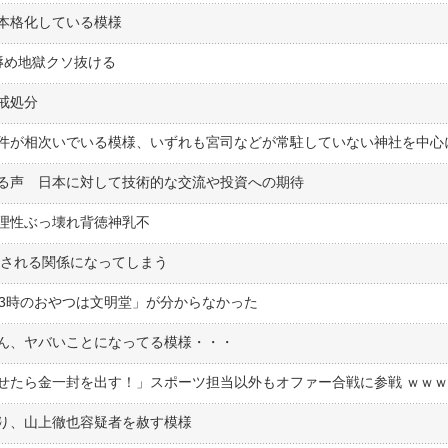
本格化している模様
辱め地獄クソ抜ける
戒処分
件が相次いでいる模様、いずれも宮司などが常駐していない神社を中心
る声 日本に対して技術的な交流や投資への期待
理性ぶっ壊れ背徳神乳不
︎しされる関係になってしまう
、3時のおやつは文明堂」が分からなかった
ん、ヤバいことになってる模様・・・
り、山上徹也容疑者を赦す模様