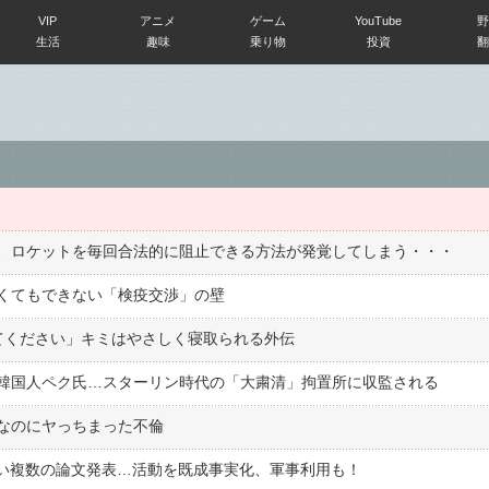
VIP
アニメ
ゲーム
YouTube
野
生活
趣味
乗り物
投資
翻
、ロケットを毎回合法的に阻止できる方法が発覚してしまう・・・
くてもできない「検疫交渉」の壁
せてください」キミはやさしく寝取られる外伝
韓国人ペク氏…スターリン時代の「大粛清」拘置所に収監される
なのにヤっちまった不倫
使い複数の論文発表…活動を既成事実化、軍事利用も！