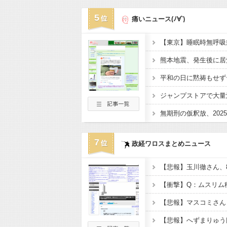
5
痛いニュース(ﾉ∀`)
熊本地震、発生後に居
平和の日に黙祷もせず
7
政経ワロスまとめニュース