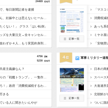
24469
で、毎日新聞記者を逮捕
【画像】田中みな実さん、妊娠中とは思えないヒール姿で登場してしまう
たくない！」 グラス「はい転倒」
女さん、ワンピースグッズを大量注文→全キャンセルで逮捕ｗｗｗ
無期懲役、去年の仮釈放わずか４人…もう実質終身刑だった
4756
4
軍事ミリタリー速
5230
共産主義嫌なん？
【悲報】トランプ肝入りの「戦艦トランプ」、一隻作るのに4兆円かかる模様wwwwwww
野党「消費税を減税しろ！」政府「消費税減税するわｗ」野党「消費税を減税するな！」
尽きる
ている人に聞きたいんやが