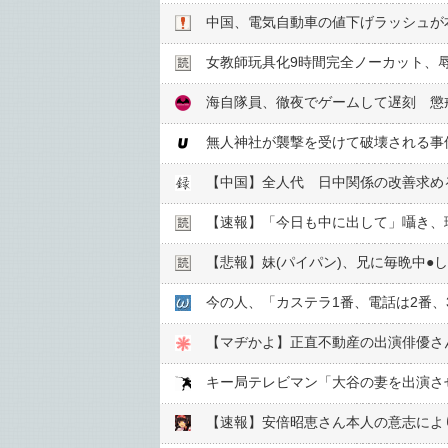
中国、電気自動車の値下げラッシュが
女教師玩具化9時間完全ノーカット、
海自隊員、徹夜でゲームして遅刻 懲
無人神社が襲撃を受けて破壊される事
【中国】全人代 日中関係の改善求め
【速報】「今日も中に出して」囁き、
【悲報】妹(パイパン)、兄に毎晩中●
今の人、「カステラ1番、電話は2番
【マヂかよ】正直不動産の出演俳優さ
【速報】安倍昭恵さん本人の意志によ