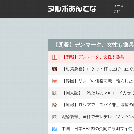
ニュース
芸能
【朗報】デンマーク、女性も徴兵
【朗報】デンマーク、女性も徴兵
【対策急務】ロケット打ち上げ中止で
【韓国】リンゴの価格高騰…輸入した
【同人誌】「私たちのマ●︎コ、イカ
【速報】ロシアで「スパイ罪」逮捕の
泥酔後輩、全裸でデレデレ、ツンツン
中国、日本EEZ内の尖閣沖観測ブイ