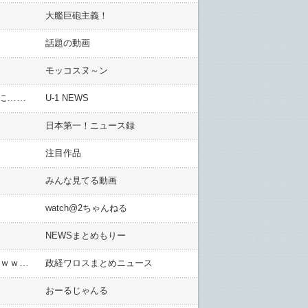
大艦巨砲主義！
話題の動画
モッコスヌ～ン
に……
U-1 NEWS
日本第一！ニュース録
注目作品
みんな見てる動画
watch@2ちゃんねる
NEWSまとめもりー
キー局テレビマン「大谷の妻を出演させたら金一封を出す！」スポーツ担当以外もオファー合戦に参戦 ｗｗｗｗｗｗｗｗｗｗｗｗｗｗｗｗｗｗ
政経ワロスまとめニュース
おーるじゃんる