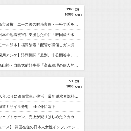
1960
10983
【速報】高市政権、エース級の財務官僚・一松旬氏を左遷「彼は協力的でなかった」財務省の言いなりではないことが判明
【速報】日本の地震被害に支援したのに「韓国産の水は水洗トイレに」
【イオンモール熊本】福岡酸素「配管が損傷しガス漏れ、着火した可能性」高圧ガス保安法などに基づき、経産省に報告
【外国人採用アンケ】諮問機関「差別、非公開答申」三重県「差別に当たらず、公表する方針を決定した」
【速報】森山裕・自民党前幹事長「高市総理の個人的なSNS投稿が習近平主席を怒らせた」
771
3006
韓国で約60年ぶりに路面電車が復活 最新鋭水素燃料電池車も
弾道ミサイル発射 EEZ外に落下
【韓国】ウェブトゥーン、売上が減りはじめた？カカオのストーリー部門、前年同期比で売上がマイナス16％
【聯合ニュース】 韓国在住の日本人女性インフルエンサー ライブ配信中に死亡