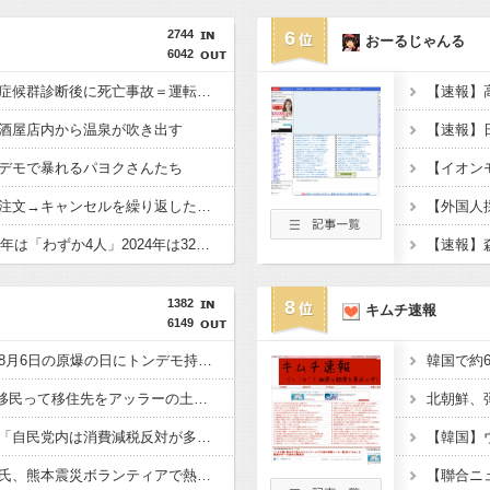
2744
6
おーるじゃんる
6042
【東京】睡眠時無呼吸症候群診断後に死亡事故＝運転の無職男（３４）、独断で治療中断―危険運転致死罪適用も
酒屋店内から温泉が吹き出す
デモで暴れるパヨクさんたち
ジャンプストアで大量注文→キャンセルを繰り返した女を逮捕 「注文で欲求が満たされた」総額43億円
無期刑の仮釈放、2025年は「わずか4人」2024年は32人が獄中死…「終身刑化」の傾向続く
1382
8
キムチ速報
6149
【悲報】玉川徹さん、8月6日の原爆の日にトンデモ持論を展開し物議… → ネット「それ、今日言うことなのか…？」ｗｗｗｗｗｗｗｗｗｗｗｗｗ
【衝撃】Q：ムスリム移民って移住先をアッラーの土地って思ってるの？ → 衝撃の回答がコチラ → ｗｗｗｗｗｗｗｗｗｗｗｗｗｗ
北朝鮮、
【悲報】マスコミさん「自民党内は消費減税反対が多数！」 → 自民党議員の内部暴露で嘘が完全発覚 → ｗｗｗｗｗｗｗｗｗｗｗｗｗｗ
【悲報】へずまりゅう氏、熊本震災ボランティアで熱中症疑い「水風呂に入っても体内が熱く感じる…」 → 野口健さん「休養日を設けた方がいい！」