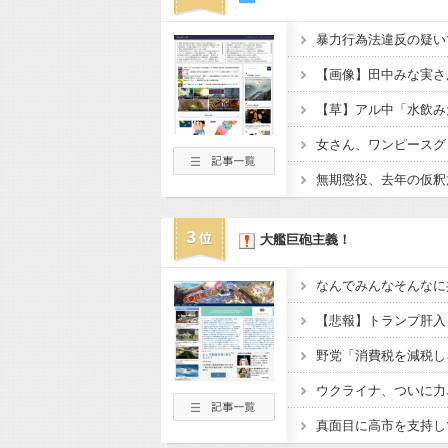
暴力行為法違反の疑い
【草】アル中「水飲み
3
大艦巨砲主義！
なんでみんなそんなに
ウクライナ、ついに力
真面目に高市を支持し