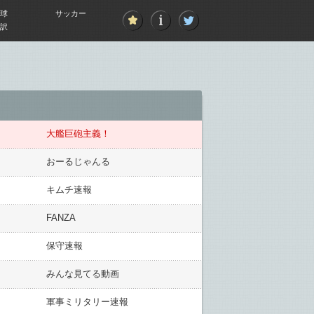
球
サッカー
訳
大艦巨砲主義！
おーるじゃんる
キムチ速報
FANZA
保守速報
みんな見てる動画
軍事ミリタリー速報