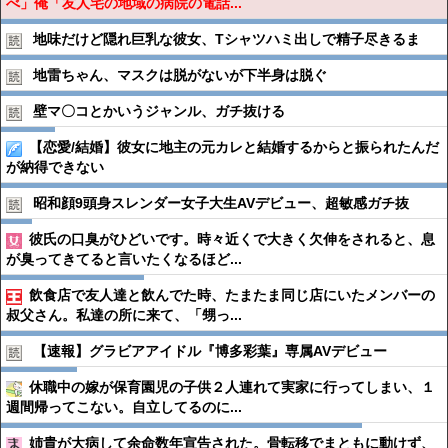
べ」俺「友人宅の地域の病院の電話...
地味だけど隠れ巨乳な彼女、Tシャツハミ出しで精子尽きるま
地雷ちゃん、マスクは脱がないが下半身は脱ぐ
壁マ〇コとかいうジャンル、ガチ抜ける
【恋愛/結婚】彼女に地主の元カレと結婚するからと振られたんだ
が納得できない
昭和顔9頭身スレンダー女子大生AVデビュー、超敏感ガチ抜
彼氏の口臭がひどいです。時々近くで大きく欠伸をされると、息
が臭ってきてると言いたくなるほど...
飲食店で友人達と飲んでた時、たまたま同じ店にいたメンバーの
叔父さん。私達の所に来て、「甥っ...
【速報】グラビアアイドル『博多彩葉』専属AVデビュー
休職中の嫁が保育園児の子供２人連れて実家に行ってしまい、１
週間帰ってこない。自立してるのに...
姉貴が大病して余命数年宣告された。骨転移でまともに動けず、