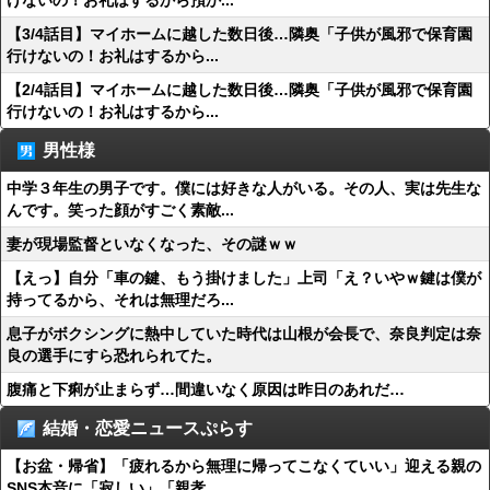
けないの！お礼はするから預か...
【3/4話目】マイホームに越した数日後…隣奥「子供が風邪で保育園
行けないの！お礼はするから...
【2/4話目】マイホームに越した数日後…隣奥「子供が風邪で保育園
行けないの！お礼はするから...
男性様
中学３年生の男子です。僕には好きな人がいる。その人、実は先生な
んです。笑った顔がすごく素敵...
妻が現場監督といなくなった、その謎ｗｗ
【えっ】自分「車の鍵、もう掛けました」上司「え？いやｗ鍵は僕が
持ってるから、それは無理だろ...
息子がボクシングに熱中していた時代は山根が会長で、奈良判定は奈
良の選手にすら恐れられてた。
腹痛と下痢が止まらず…間違いなく原因は昨日のあれだ…
結婚・恋愛ニュースぷらす
【お盆・帰省】「疲れるから無理に帰ってこなくていい」迎える親の
SNS本音に「寂しい」「親孝...