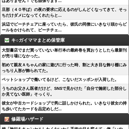
はありません！でも頑張ります...
旦那（４０半ば）の夜の要求に応えるのがしんどくなってきて、そっ
ちだけダメになってくれたらと...
浜辺でビーチチェアに座っていたら、彼氏の同僚にいきなり頭からビ
ールをかけられて、ビーチチェ...
キ○ガイママまとめ保管庫
大型書店でまだ買っていない単行本の最終巻を買おうとしたら最新刊
が売り場になかった。
初めて親友Ａちゃんの家に遊びに行った時、割と大き目な飾り棚にみ
っちり人形が飾られてた。
ペットショップで働いてるけど、こないだスッポンが入荷した。
うちのお父さん医者だけど、SNSで見かけた「自分で施術した部分し
か見てない医師」そっくり。
彼女が中古カードショップで男に話しかけられた。いきなり彼女の持
ち歩いてたカードを品定めしだ...
修羅場ハザード