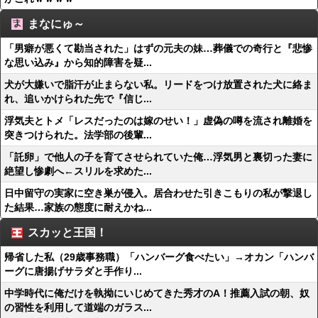
まなにゅ～
「男癖が悪くて勘当された」はずの元夫の妹…葬儀での奇行と『悲惨
な思い込み』から知的障害を疑...
犬が大嫌いで脂汗が止まらない私。リードをつけ放置された犬に絡ま
れ、追いかけられた先で『信じ...
浮気夫とトメ「レスだったのは嫁のせい！」虚偽の噂を流され離婚を
突きつけられた。法学部の後輩...
「託卵」で他人の子を育てさせられていた俺…浮気男と裏切った妻に
絶望し惨劇へ←スリルを求めた...
日中留守の実家に空き巣が侵入。居合わせた引きこもりの私が撃退し
た結果…家族の態度に耐えかね...
スカッと王国！
帰省した私（29歳事務職）「ハンバーグ食べたい」→オカン「ハンバ
ーグに唐揚げサラダと手作り...
中学時代に俺だけを執拗にいじめてきた秀才のA！推薦入試の朝、奴
の習性を利用して道端のガラス...