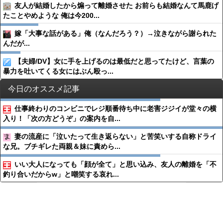
友人が結婚したから煽って離婚させた お前らも結婚なんて馬鹿げ
たことやめような 俺は今200...
嫁「大事な話がある」俺（なんだろう？）→泣きながら謝られた
んだが...
【夫婦/DV】女に手を上げるのは最低だと思ってたけど、言葉の
暴力を吐いてくる女にはぶん殴っ...
今日のオススメ記事
仕事終わりのコンビニでレジ順番待ち中に老害ジジイが堂々の横
入り！「次の方どうぞ」の案内を自...
妻の流産に「泣いたって生き返らない」と苦笑いする自称ドライ
な兄。ブチギレた両親＆妹に責めら...
いい大人になっても「顔が全て」と思い込み、友人の離婚を「不
釣り合いだからw」と嘲笑する哀れ...