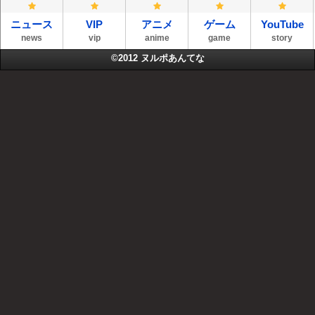
ニュース
VIP
アニメ
ゲーム
YouTube
news
vip
anime
game
story
©2012
ヌルポあんてな