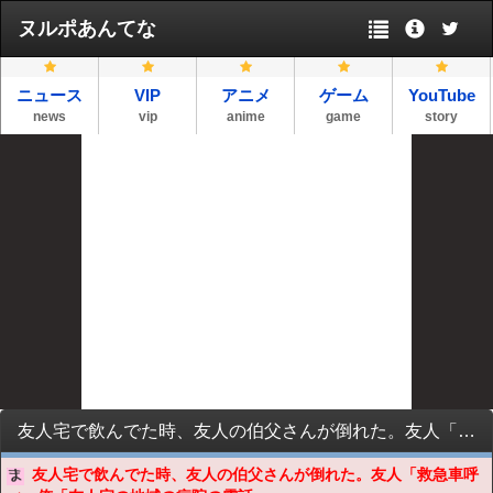
ヌルポあんてな
ニュース
VIP
アニメ
ゲーム
YouTube
news
vip
anime
game
story
友人宅で飲んでた時、友人の伯父さんが倒れた。友人「救急車呼べ」俺「友人宅の地域の病院の電話番号知らない」←報告者に衝撃を受けた件
友人宅で飲んでた時、友人の伯父さんが倒れた。友人「救急車呼