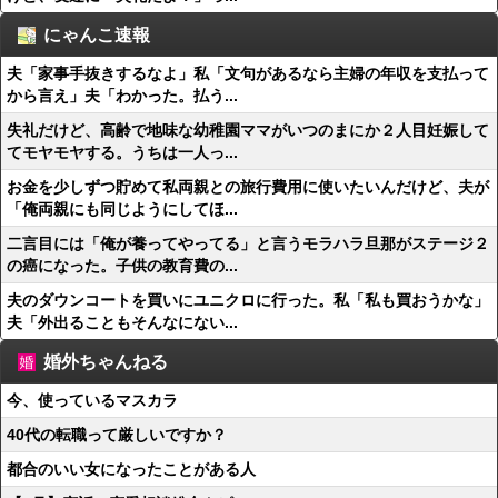
にゃんこ速報
夫「家事手抜きするなよ」私「文句があるなら主婦の年収を支払って
から言え」夫「わかった。払う...
失礼だけど、高齢で地味な幼稚園ママがいつのまにか２人目妊娠して
てモヤモヤする。うちは一人っ...
お金を少しずつ貯めて私両親との旅行費用に使いたいんだけど、夫が
「俺両親にも同じようにしてほ...
二言目には「俺が養ってやってる」と言うモラハラ旦那がステージ２
の癌になった。子供の教育費の...
夫のダウンコートを買いにユニクロに行った。私「私も買おうかな」
夫「外出ることもそんなにない...
婚外ちゃんねる
今、使っているマスカラ
40代の転職って厳しいですか？
都合のいい女になったことがある人