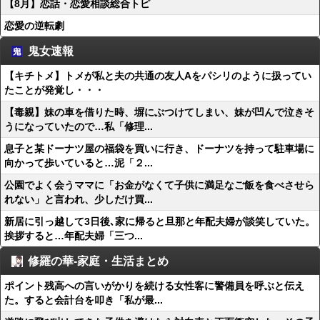
【8月】恋話・恋愛相談総合トピ
恋愛の逆転劇
鬼女速報
【キチトメ】トメが私と夫の共通の友人Aをパシリのように扱ってい
たことが発覚し・・・
【毒親】妹の車を借りた時、塀にぶつけてしまい、妹が凹んで泣きそ
うになっていたので…私「修理...
息子と某ドーナツ屋の福袋を買いに行き、ドーナツを持って駐車場に
向かって歩いていると…泥「２...
公園でよく会うママに「お金がなくて子供に満足なご飯を食べさせら
れない」と言われ、少しだけ買...
新居に引っ越して3日後､家に帰ると旦那と年配夫婦が談笑していた。
挨拶すると…年配夫婦「三つ...
修羅の華-家庭・生活まとめ
ポイント残高への言いがかりを続ける女性客に警備員を呼ぶと伝え
た。すると会計台を叩き「私が最...