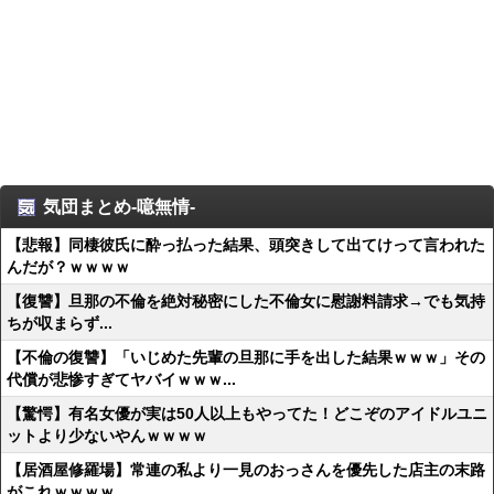
気団まとめ-噫無情-
【悲報】同棲彼氏に酔っ払った結果、頭突きして出てけって言われた
んだが？ｗｗｗｗ
【復讐】旦那の不倫を絶対秘密にした不倫女に慰謝料請求→でも気持
ちが収まらず...
【不倫の復讐】「いじめた先輩の旦那に手を出した結果ｗｗｗ」その
代償が悲惨すぎてヤバイｗｗｗ...
【驚愕】有名女優が実は50人以上もやってた！どこぞのアイドルユニ
ットより少ないやんｗｗｗｗ
【居酒屋修羅場】常連の私より一見のおっさんを優先した店主の末路
がこれｗｗｗｗ