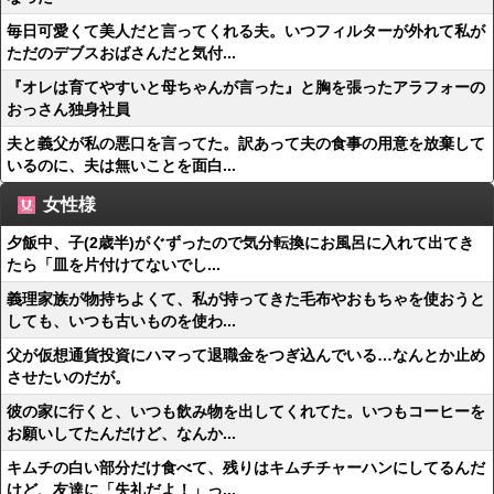
毎日可愛くて美人だと言ってくれる夫。いつフィルターが外れて私が
ただのデブスおばさんだと気付...
『オレは育てやすいと母ちゃんが言った』と胸を張ったアラフォーの
おっさん独身社員
夫と義父が私の悪口を言ってた。訳あって夫の食事の用意を放棄して
いるのに、夫は無いことを面白...
女性様
夕飯中、子(2歳半)がぐずったので気分転換にお風呂に入れて出てき
たら「皿を片付けてないでし...
義理家族が物持ちよくて、私が持ってきた毛布やおもちゃを使おうと
しても、いつも古いものを使わ...
父が仮想通貨投資にハマって退職金をつぎ込んでいる…なんとか止め
させたいのだが。
彼の家に行くと、いつも飲み物を出してくれてた。いつもコーヒーを
お願いしてたんだけど、なんか...
キムチの白い部分だけ食べて、残りはキムチチャーハンにしてるんだ
けど、友達に「失礼だよ！」っ...