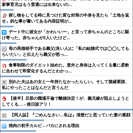
家事育児はもう普通には出来ないの...
探し物をしてる時に見つけた変な封筒の中身を見たら「土地を返
せ」的な事が書いてある内容証明が...
デート中に彼女が「かわいいー」と言って赤ちゃんのところに駆
け寄った。赤ちゃんが2人いたけど...
母の再婚相手である義父(良い人)に「私の結婚式では◯◯しても
らいたい」と伝えたら義父が怒っ...
食事制限のダイエット始めた。意外と身体は入ってくる量に柔軟
に合わせて即変化するんだとわかっ...
別れた夫はあの女と一年持たなかったらしい。そして復縁要請、
私にやったことはなんだと言うんだ
【後半】旦那の職場不倫で離婚決定！が、義兄嫁が阻止しようと
してくる…→後日談アリ！
【同人誌】『ごめんなさい…私は』清楚だと思っていた妻の素顔
焼肉の初手カルビ←バカにされる理由