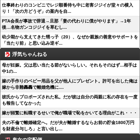
仕事終わりのコンビニでレジ順番待ち中に老害ジジイが堂々の横入
り！「次の方どうぞ」の案内を自...
PTA会長が事故で辞退→旦那「妻の代わりに僕がやります」→1年
後…名物ガンコジジイを草むし...
幼少期から支えてきた甥っ子（20）、なぜか親族の善意やサポートを
「当たり前」と思い込み逆ギ...
浮気ちゃんねる
母が妊娠。父は思い当たる節がないらしい。それもそのはず...相手は
中1の...
嫁の手作りのベビー用品を父が他人にプレゼント。許可を出した俺は
嫁から非難轟轟で離婚危機に....
彼氏からプロポーズされた私。だが彼は自分の両親に私の存在を一度
も報告してなかった
嫁が頻繁に転職するせいで俺が職場で恥をかいてる理由がこれ・・・
夫の不倫で離婚確定へ。だが夫が離婚するならお前の貯金1800万円
を財産分与しろ」と言い出し...
鬼女の宅配便