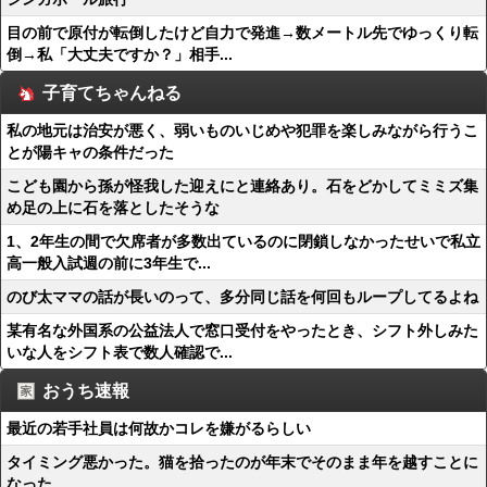
目の前で原付が転倒したけど自力で発進→数メートル先でゆっくり転
倒→私「大丈夫ですか？」相手...
子育てちゃんねる
私の地元は治安が悪く、弱いものいじめや犯罪を楽しみながら行うこ
とが陽キャの条件だった
こども園から孫が怪我した迎えにと連絡あり。石をどかしてミミズ集
め足の上に石を落としたそうな
1、2年生の間で欠席者が多数出ているのに閉鎖しなかったせいで私立
高一般入試週の前に3年生で...
のび太ママの話が長いのって、多分同じ話を何回もループしてるよね
某有名な外国系の公益法人で窓口受付をやったとき、シフト外しみた
いな人をシフト表で数人確認で...
おうち速報
最近の若手社員は何故かコレを嫌がるらしい
タイミング悪かった。猫を拾ったのが年末でそのまま年を越すことに
なった