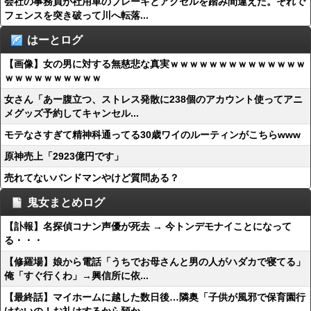
会社の事務員が社用車のブレーキとアクセルを踏み間違えた。それで
フェンスを突き破って川へ転落...
はーとログ
【画像】女の男に対する無慈悲な真実ｗｗｗｗｗｗｗｗｗｗｗｗｗｗ
ｗｗｗｗｗｗｗｗｗｗ
女さん「あー腹立つ、ストレス発散に238個のアカウント使ってアニ
メグッズ予約してキャンセル...
モテなさすぎて精神科通ってる30歳ワイのルーティンがこちらwww
原神売上「2923億円です」
売れてないバンドマンやけど質問ある？
鬼女まとめログ
【訃報】名探偵コナン声優が死去 → 今トンデモナイことになって
る・・・
【修羅場】娘から電話「うちでお母さんと男の人がハダカで寝てる」
俺「すぐ行くわ」→興信所に依...
【最終話】マイホームに越した数日後…隣奥「子供が風邪で保育園行