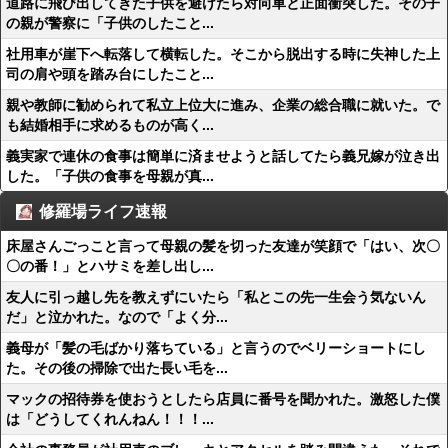
道路に飛び出してきた子供を避けたら対向車と正面衝突した。その子
の親が警察に「子供のしたこと...
社用車が崖下へ転落して横転した。そこから脱出する時に失神した上
司の肩や頭を踏み台にしたこと...
親や教師に勧められて私立上位大に進み、企業の総合職に就いた。で
も結婚相手に求めるものが高く...
義実家で連休の食事は簡単に済ませようと話してたら義兄嫁が泣き出
した。「子供の食事を母親が真...
修羅場ライフ速報
床屋さんごっこと言って母親の髪を切った友達が笑顔で「はい、次〇
〇の番！」とハサミを差し出し...
友人に引っ越し先を教えずにいたら「私とこの先一生会う気ないん
だ」と泣かれた。なので「よく分...
義母が「髪の毛ばかり落ちている」と言うのでベリーショートにし
た。その後の掃除で出た長い毛を...
マックの招待券を使おうとしたら店員に番号を聞かれた。激怒した僕
は「どうしてくれんねん！！！...