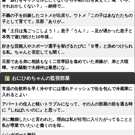
嫁「旅行をキャンセルしたくないから手術の日を変えて」俺「いや、
それおかしくない？」→納得で...
不義の子を妊娠したコトメが出戻り。ウトメ「この子はあなたたちの
子として育てて」旦那「ありが...
俺「土日は鬼ごっこしよう！」息子「うん！」→足が遅かった息子と
本気で遊び続けた10年後…
好きな芸能人やスポーツ選手を挙げるたびに「Ｂ専」と決めつけられ
る私。ちゃんと否定しても聞く...
旦那である弟に相談もなく二世帯話を進めていた弟嫁が、弟と大喧
嘩。その騒動で夫婦仲は最悪にな...
おにひめちゃんの監視部屋
常温の缶飲料を早く冷やすには濡れティッシュで缶を包んで冷蔵庫に
入れるとよい
アパートの住人と軽いトラブルになって、その人の部屋の前を通る時
に『しねばいいのに』と思って...
夫に離婚したいと言われた。理由は私が社宅に入りたがってることと
私が専業でいたいと働くのを却...
シンガポール旅行