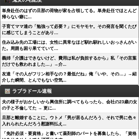
単身赴任のはずの旦那の荷物が家を占領してる。単身赴任でほとんど
帰らない癖に...
子育てママ達の「勉強って必要？」にモヤモヤ。その発言を聞くたび
に感じてしまうことがあり…
住み込み先の工場には、女性に異常なほど馴れ馴れしいおっさんがい
た。周囲も困り果てていて…
義姉「介護はできないけど、費用は私が負担するから」私「その言葉
だけでも救われました…」→介...
友達「その人がフリン相手なの？最低だね」俺「いや、その…」→紹
介した瞬間、とんでもない空気...
ラブラドール速報
夫の様子がおかしいから興信所に調べてもらったら、会社の23歳の女
の子と不倫してた → 更に...
旦那と離婚することに。ウトメ「男が居るんだろう、それで男に色々
入れられたんだろう慰謝料払え...
「免許必須・要資格」と書いて薬剤師のパートを募集したら、「資格