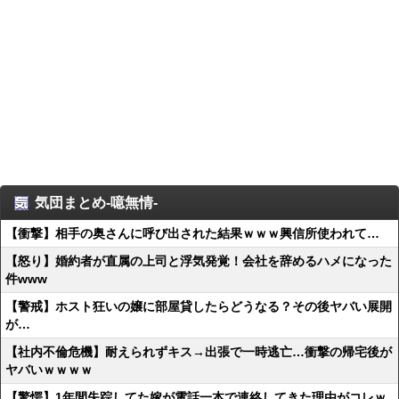
気団まとめ-噫無情-
【衝撃】相手の奥さんに呼び出された結果ｗｗｗ興信所使われて…
【怒り】婚約者が直属の上司と浮気発覚！会社を辞めるハメになった
件www
【警戒】ホスト狂いの嬢に部屋貸したらどうなる？その後ヤバい展開
が…
【社内不倫危機】耐えられずキス→出張で一時逃亡…衝撃の帰宅後が
ヤバいｗｗｗｗ
【驚愕】1年間失踪してた嫁が電話一本で連絡してきた理由がコレｗ