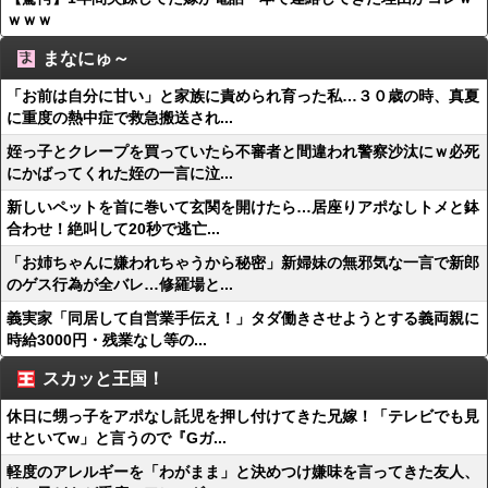
ｗｗｗ
まなにゅ～
「お前は自分に甘い」と家族に責められ育った私…３０歳の時、真夏
に重度の熱中症で救急搬送され...
姪っ子とクレープを買っていたら不審者と間違われ警察沙汰にｗ必死
にかばってくれた姪の一言に泣...
新しいペットを首に巻いて玄関を開けたら…居座りアポなしトメと鉢
合わせ！絶叫して20秒で逃亡...
「お姉ちゃんに嫌われちゃうから秘密」新婦妹の無邪気な一言で新郎
のゲス行為が全バレ…修羅場と...
義実家「同居して自営業手伝え！」タダ働きさせようとする義両親に
時給3000円・残業なし等の...
スカッと王国！
休日に甥っ子をアポなし託児を押し付けてきた兄嫁！「テレビでも見
せといてw」と言うので『Gガ...
軽度のアレルギーを「わがまま」と決めつけ嫌味を言ってきた友人、