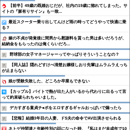
【前半】49歳の既婚おじだが、社内の19歳に惚れてしまった。サ
イトの『脈有りサイン』も一致...
最近スクーター乗り出してんけど雨の時ってどうやって快適に乗
る？
嫁の不貞が発覚後に間男から慰謝料を貰った男は多いだろうが、
結納金をもらったのは俺くらいだろ...
野球部の女子マネージャーってやっぱりそういうことなの？
【同人誌】隠れどすけべ清楚お嬢様しおり先輩はムラムラえっち
が止まらない
娘が受験失敗した、どころか卒業もできない
【カップル】バイトで熱が出た人がいるから代わりに出るって言
って約束破られちゃいました。
デカすぎる童貞チ●︎ポをエロすぎるギャルおっぱいで煽ったら
【悲報】結婚3年目の人妻、ドS夫の命令でAV出演させられる
ネトゲ仲間達と年齢性別の話になった時、『私はまだ未成年で10