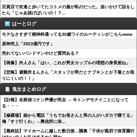
百貨店で友達と歩いてたコトメの服が私のだった。追いかけて話をし
たら「じゃあ脱げばいいの！？...
はーとログ
モテなさすぎて精神科通ってる30歳ワイのルーティンがこちらwww
原神売上「2923億円です」
売れてないバンドマンやけど質問ある？
【画像】外人さん「はい、これが男女カップルの理想の身長差ね」
【悲報】避難所まんさん「スタッフが男だとナプキンとか下着とか取
りにくいの！！」
鬼女まとめログ
【訃報】名探偵コナン声優が死去 → 今トンデモナイことになって
る・・・
【修羅場】娘から電話「うちでお母さんと男の人がハダカで寝てる」
俺「すぐ行くわ」→興信所に依...
【最終話】マイホームに越した数日後…隣奥「子供が風邪で保育園行