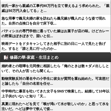
彼氏一家から親戚の工事代90万円を立て替えるよう求められた。「親
戚は50万円入金してる」と...
急な用事で義兄夫婦の家を訪ねたら義兄嫁が職人のような姿で現れ
た。台所の点検口を自分で床下収...
パティシエの専門学校に通っていた嫁はお菓子が店の味。けどカレー
の野菜はぽきぽきで、固いと伝...
映画デートをドタキャンしてきた相手に別の日に一人で見たと告げ
た。すると「誰と見に行ったのか...
修羅の華-家庭・生活まとめ
婚約者との喧嘩を元同僚に相談したら「俺のときは散々ダメ出ししと
いて、その人が言ったら聞くん...
動物実験反対の署名中の小学生に彼女が質問を重ね始めた。可哀想だ
と諭したら「自分の名前を任せ...
中学時代に暴言を吐いてきた女子をSNSで検索した。結婚して10年以
上子供がいないと知り「天...
真夏に現れたヘビを見て「喉が渇いて水が欲しいのか」と思って水を
注いだ。ヘビは夢中で飲んで姿...