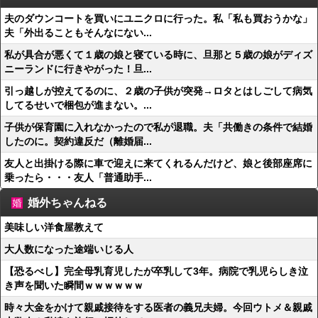
夫のダウンコートを買いにユニクロに行った。私「私も買おうかな」
夫「外出ることもそんなにない...
私が具合が悪くて１歳の娘と寝ている時に、旦那と５歳の娘がディズ
ニーランドに行きやがった！旦...
引っ越しが控えてるのに、２歳の子供が突発→ロタとはしごして病気
してるせいで梱包が進まない。...
子供が保育園に入れなかったので私が退職。夫「共働きの条件で結婚
したのに。契約違反だ（離婚届...
友人と出掛ける際に車で迎えに来てくれるんだけど、娘と後部座席に
乗ったら・・・友人「普通助手...
婚外ちゃんねる
美味しい洋食屋教えて
大人数になった途端いじる人
【恐るべし】完全母乳育児したが卒乳して3年。病院で乳児らしき泣
き声を聞いた瞬間ｗｗｗｗｗｗ
時々大金をかけて親戚接待をする医者の義兄夫婦。今回ウトメ＆親戚