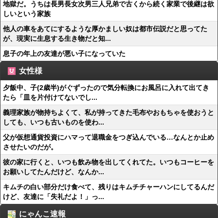
地獄だ。うちは長男長女次男三人兄弟で古くから続く家業で後継は欲
しいという家族
他人の車をあてにするような厚かましい奴は都市伝説だと思ってた
が、現実に生息する生き物だと知...
息子の年上の友達が悪い子になっていた
女性様
夕飯中、子(2歳半)がぐずったので気分転換にお風呂に入れて出てき
たら「皿を片付けてないでし...
義理家族が物持ちよくて、私が持ってきた毛布やおもちゃを使おうと
しても、いつも古いものを使わ...
父が仮想通貨投資にハマって退職金をつぎ込んでいる…なんとか止め
させたいのだが。
彼の家に行くと、いつも飲み物を出してくれてた。いつもコーヒーを
お願いしてたんだけど、なんか...
キムチの白い部分だけ食べて、残りはキムチチャーハンにしてるんだ
けど、友達に「失礼だよ！」っ...
にゃんこ速報