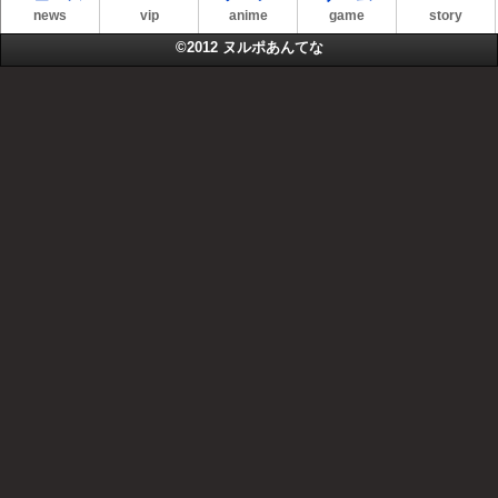
news
vip
anime
game
story
©2012
ヌルポあんてな