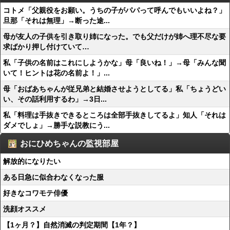
コトメ「父親役をお願い。うちの子がパパって呼んでもいいよね？」
旦那「それは無理」→断った途...
母が友人の子供を引き取り姉になった。でも父だけが姉へ理不尽な要
求ばかり押し付けていて…
私「子供の名前はこれにしようかな」母「良いね！」→母「みんな聞
いて！ヒントは花の名前よ！」...
母「おばあちゃんが従兄弟と結婚させようとしてる」私「ちょうどい
い、その話利用するわ」→3日...
私「料理は手抜きできるところは全部手抜きしてるよ」知人「それは
ダメでしょ」→勝手な説教にう...
おにひめちゃんの監視部屋
解放的になりたい
ある日急に似合わなくなった服
好きなコワモテ俳優
洗顔オススメ
【1ヶ月？】自然消滅の判定期間【1年？】