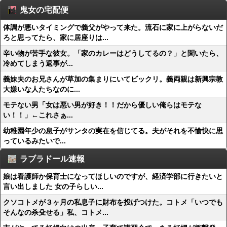
鬼女の宅配便
体調が悪いタイミングで義父がやって来た。流石に家に上がらないだ
ろと思ってたら、家に居座りは...
辛い物が苦手な彼女。「家のカレーはどうしてるの？」と聞いたら、
冷めてしまう返事が...
義妹夫のお兄さんが草加の集まりにいてビックリ。義両親は新興宗教
大嫌いな人たちなのに...
モテない男「女は悪い男が好き！！だから優しい俺らはモテな
い！！」←これさぁ...
幼稚園年少の息子がサンタの実在を信じてる。夫がそれを不愉快に思
っているみたいで...
ラブラドール速報
娘は看護師か保育士になってほしいのですが、経済学部に行きたいと
言い出しました 女の子らしい...
クソコトメが３ヶ月の私息子に財布を投げつけた。コトメ「いつでも
そんなの杀殳せる」私、コトメ...