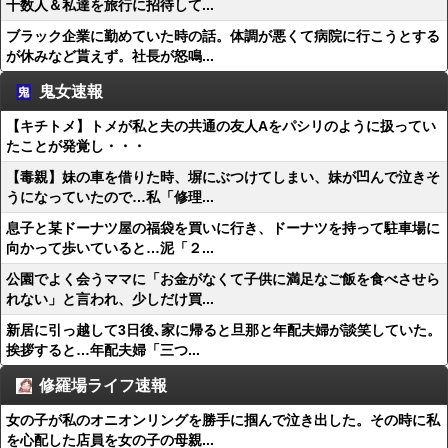
十数人＆私達を旅行に招待して...
ブラック企業に勤めていた時の話。体調が悪くて病院に行こうとする
が休みなど貰えず。社長が怒鳴...
鬼女速報
【キチトメ】トメが私と夫の共通の友人Aをパシリのように扱ってい
たことが発覚し・・・
【毒親】妹の車を借りた時、塀にぶつけてしまい、妹が凹んで泣きそ
うになっていたので…私「修理...
息子と某ドーナツ屋の福袋を買いに行き、ドーナツを持って駐車場に
向かって歩いていると…泥「２...
公園でよく会うママに「お金がなくて子供に満足なご飯を食べさせら
れない」と言われ、少しだけ買...
新居に引っ越して3日後､家に帰ると旦那と年配夫婦が談笑していた。
挨拶すると…年配夫婦「三つ...
修羅場ライフ速報
女の子が私のオニオンリングを勝手に掴んで泣き出した。その時に私
を心配した店員を女の子の母親...