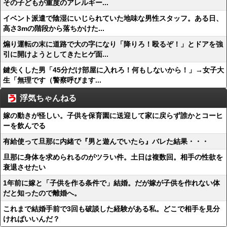
その子どもが重度のアレルギー...
イベント派遣で陰湿にいじられていた地味な男性スタッフ。ある日、
高さ3mの階段から落ちかけた...
煽り運転の末に道路で大の字になり「降りろ！殴るぞ！」とドアを強
引に開けようとしてきたヒゲ面...
鍵失くした男「45分だけ部屋に入れろ！何もしないから！」→女子大
生「無理です（警察呼びます...
浮気ちゃんねる
嫁の動きが怪しい。子供を保育園に送迎して家に戻らず誰かとコーヒ
ーを飲んでる
有給使って旦那に内緒で『男と遊んでいたら』バレた結果・・・
旦那に身体を求められるのがツラい件。土日は複数回。相手の性欲を
衰退させたい
1年前に嫁と「子供を作る条件で」結婚。だが嫁が子供を作れない体
だと知ったので離婚へ。
これまで結婚手前で3回も破談した経験がある私。どこで相手を見分
ければいいんだ？