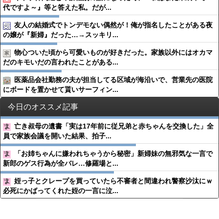
代ですよ～』等と答えた私。だが...
友人の結婚式でトンデモない偶然が！俺が指名したことがある夜
の嬢が『新婦』だった…→スッキリ...
物心ついた頃から可愛いものが好きだった。家族以外にはオカマ
だのキモいだの言われたことがある...
医薬品会社勤務の夫が担当してる区域が海沿いで、営業先の医院
にボードを置かせて貰いサーフィン...
今日のオススメ記事
亡き叔母の遺書「実は17年前に従兄弟と赤ちゃんを交換した」全
員で家族会議を開いた結果、拍子...
「お姉ちゃんに嫌われちゃうから秘密」新婦妹の無邪気な一言で
新郎のゲス行為が全バレ…修羅場と...
姪っ子とクレープを買っていたら不審者と間違われ警察沙汰にｗ
必死にかばってくれた姪の一言に泣...