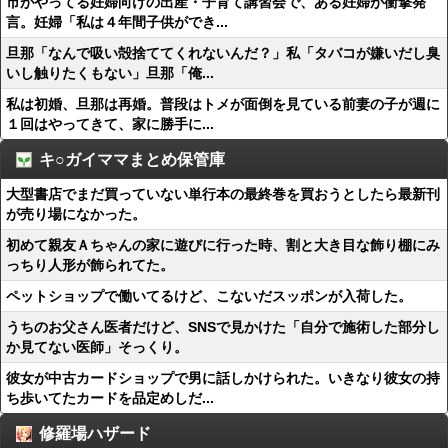
市がやってる妊婦向けの出産・子育て講習会で、ある妊婦が衝撃発
言。妊婦「私は４年間子供ができ...
旦那「なんで吸い殻捨ててくれないんだ？」私「タバコが嫌いだし臭
いし触りたくもない」旦那「俺...
私は初婚、旦那は再婚。普段はトメが面倒を見ている前妻の子が週に
１回はやってきて、家に勝手に...
キ○ガイママまとめ保管庫
大型書店でまだ買っていない単行本の最終巻を買おうとしたら最新刊
が売り場になかった。
初めて親友Ａちゃんの家に遊びに行った時、割と大き目な飾り棚にみ
っちり人形が飾られてた。
ペットショップで働いてるけど、こないだスッポンが入荷した。
うちのお父さん医者だけど、SNSで見かけた「自分で施術した部分し
か見てない医師」そっくり。
彼女が中古カードショップで男に話しかけられた。いきなり彼女の持
ち歩いてたカードを品定めしだ...
修羅場ハザード