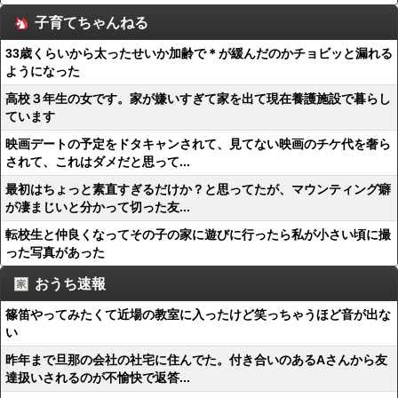
子育てちゃんねる
33歳くらいから太ったせいか加齢で＊が緩んだのかチョビッと漏れる
ようになった
高校３年生の女です。家が嫌いすぎて家を出て現在養護施設で暮らし
ています
映画デートの予定をドタキャンされて、見てない映画のチケ代を奢ら
されて、これはダメだと思って...
最初はちょっと素直すぎるだけか？と思ってたが、マウンティング癖
が凄まじいと分かって切った友...
転校生と仲良くなってその子の家に遊びに行ったら私が小さい頃に撮
った写真があった
おうち速報
篠笛やってみたくて近場の教室に入ったけど笑っちゃうほど音が出な
い
昨年まで旦那の会社の社宅に住んでた。付き合いのあるAさんから友
達扱いされるのが不愉快で返答...