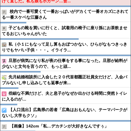
けて直した。私も娘もポカーン…普...
校内で一番可愛くて一番おっぱいがデカくて一番オカズにされて
る一番スケベな江藤さん
子どもの靴を買いに行くと、試着用の椅子に座り孫にお茶飲ませ
てるおじいちゃんがいた
私（小１にもなって足し算もおぼつかない、ひらがなもつきっき
りでもヤバい子供・・・。イライラ...
旦那が病気になり私が夜の仕事をする事になった。旦那が給料が
少ないと文句を言うので、もっと頑...
先月結婚相談所に入会した２０代首都圏正社員女だけど、入会バ
ブルないし申し込みしても返事が来...
些細な不満だけど、夫と息子がなぜか出かける時間に突然トイレ
に入るのが…
【人口流出】広島県の若者「広島はおもんない、テーマパークが
ないし大学もクソ」
【画像】142cm「私…デカチンが大好きなんですぅ」