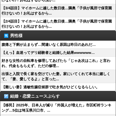
けないの！お礼はするから預か...
【3/4話目】マイホームに越した数日後…隣奥「子供が風邪で保育園
行けないの！お礼はするから...
【2/4話目】マイホームに越した数日後…隣奥「子供が風邪で保育園
行けないの！お礼はするから...
男性様
腹痛と下痢が止まらず…間違いなく原因は昨日のあれだ…
【えっ】血迷ってデリ経験者と結婚した結果wwwwww…
好きな女性の自転車を修理してあげたら「じゃあ次はこれ」と言わ
れ、代金ももらえず、ただの修理...
出張と入院で長く家を空けていた妻。家にいてくれて本当に嬉しく
て、「妻、愛してるよ」と言った...
【難しい妻】過敏性腸症候群で吐き気がひどくなるらしい。
結婚・恋愛ニュースぷらす
【移民】2025年、日本人が減り「外国人が増えた」市区町村ランキ
ング…5位は埼玉県川口市、...