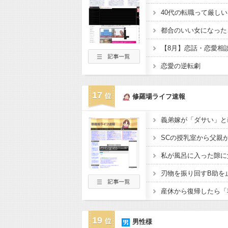
40代の転職って厳し
都合のいい女になった
【8月】恋話・恋愛相
恋愛の逆転劇
17
修羅場ライフ速報
19
男性様