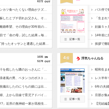
6172
【気分悪ぃ】彼氏がトンカツ食べたくない理由がクズすぎて...ｗｗｗｗ
【デキ婚悲惨】娘が妊娠したとブチ切れお父さん、その後ｗｗｗｗ
母が難病発覚で突然の離婚希望、その理由が30年前の夫の不倫！？
【ドン引き】レス11年目で「命の母」試した結果→毎日2回の性欲にｗｗｗ
【恐怖】小3の俺が包丁持ったオッサンと遭遇した結果・・・警察が衝撃の理由を語ったｗｗｗｗ
1035
4
浮気ちゃんねる
5178
しょっぱいラーメンの汁を残したら隣のおっさんに「何故残す！」と怒鳴られた……友人にも「スープが本体だろあり得ない」と説教されたんだが、塩分過剰だし味の好みは自由だろ！
本屋に現れた異臭＆浮浪者風の男、ペタンコのボストンバッグをパンパンにして無会計で退店！Gメンに確保され「なんで？」と本気で困惑ｗｗｗ
レス半年
元コトメ「実妹の姪に祝儀出したのにうちの娘には出さないの!?差別だ100万出せ！」→断ったら我が家に侵入して1000万相当の宝飾品を泥＆夫の形見を破壊！
子なし保育士の義兄夫婦、上から目線で育児アドバイスされる日々に限界！「この時期は知育おもちゃが〜」と理想論を語り、義父母も「頼れ頼れ」とウザすぎる・・・
「夜21時から庭でBBQ!?」近所の無神経一家が高校生を集めて大騒ぎ！役所の環境課に勤める父親も放置・・ギャーギャー騒いでるのに何で注意しないの？