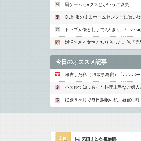
罰ゲームセ●︎クスとかいうご褒美
OL制服のままホームセンターに買い
トップ女優と朝まで2人きり、生々ハ●︎
婚活である女性と知り合った。俺『完
今日のオススメ記事
1
気団まとめ-噫無情-