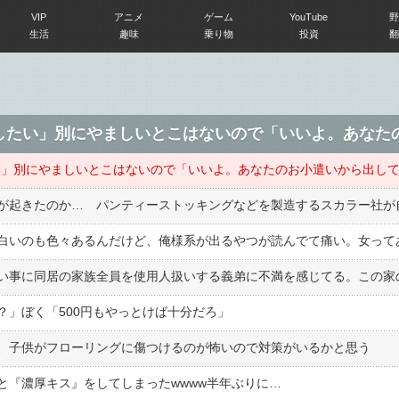
VIP
アニメ
ゲーム
YouTube
野
生活
趣味
乗り物
投資
翻
？」ぼく「500円もやっとけば十分だろ」
、子供がフローリングに傷つけるのが怖いので対策がいるかと思う
那と『濃厚キス』をしてしまったwwww半年ぶりに…