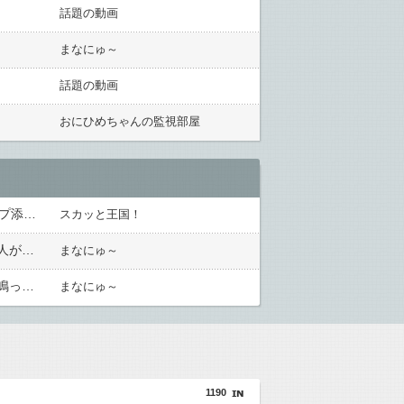
話題の動画
まなにゅ～
話題の動画
おにひめちゃんの監視部屋
帰省した私（29歳事務職）「ハンバーグ食べたい」→オカン「ハンバーグに唐揚げサラダと手作りコーンスープ添えたで！」なぜ実家の母親は子供が30歳になっても「高校生運動部レベルのガッツリ飯」を作ってしまうのか？
スカッと王国！
バス停で知り合った料理上手なご婦人から絶品手料理をお裾分け。仲良くしていたが家に上がろうとするご婦人が娘に放った『失礼すぎる一言』に絶句←手料理は美味しかったのに性格クセ強すぎ
まなにゅ～
妊娠５ヶ月で毎日激眠の私。昼寝の時間に毎日電話してくるトメについにブチギレ「ボケ入ってんのか！」怒鳴ってガチャ切りした結果ｗｗ←妊婦の睡眠を邪魔する奴は容赦しない
まなにゅ～
1190