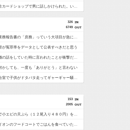
彼女が中古カードショップで男に話しかけられた。いきなり彼女の持ち歩いてたカードを品定めしだしたらしく…
326
6749
今日から業務報告書の「庶務」っていう大項目が急に廃止されたんだけど意味不明すぎる
察が冤罪率をデータとして公表すべきだと思う
彼女と結婚の話をしていた時に言われたことが衝撃だった
何かしても、一度も「ありがとう」と言わない
病院の待合室で子供がドタバタ走ってギャーギャー騒いでても親はスマホポチポチか談笑で放置
153
2005
スーパーで小エビの天ぷら（１２尾入り４８０円）を買った。レジ係の人「５７６０円です」私「えっ！？間違いじゃないですか？」レジ「いや、４８０円は１匹の値段なので」
土曜日にイオンのフードコートでごはんを食べていたら、隣の席の家族がリンガーハットのちゃんぽん一杯を３人で分けて食べはじめた。誰にも迷惑はかけてないけどなんかモヤモヤ。