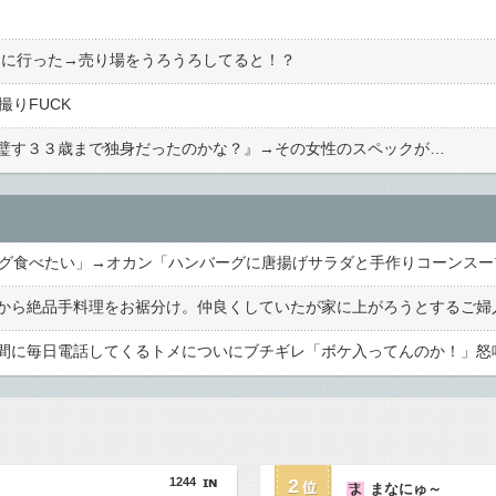
物に行った→売り場をうろうろしてると！？
撮りFUCK
璧す３３歳まで独身だったのかな？』→その女性のスペックが…
1244
2
まなにゅ～