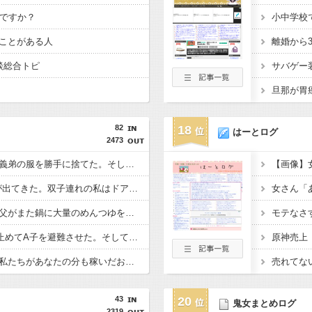
いですか？
ことがある人
談総合トピ
82
18
はーとログ
2473
義弟嫁が「ダサい」と義弟の服を勝手に捨てた。そして新しい服は義弟の小遣いで自分好みの品を買うべきだと主張して…
SCの授乳室から父親が出てきた。双子連れの私はドアを開けて授乳するしかないので男性がいるのは嫌だ。
私が風呂に入った隙に父がまた鍋に大量のめんつゆを入れた。煮込んだコンソメスープがかつおだしの匂いだけに…
刃物を振り回すB助を止めてA子を避難させた。そして迎えた週明け、「冷酷で野蛮な人とは付き合えません」と告白も出来ず振られて…
原神売上「
産休から復帰したら「私たちがあなたの分も稼いだおかげ」と何度も言われた。休暇中の手当がどこから出ているかを伝えたら…
売れてな
43
20
鬼女まとめログ
2319