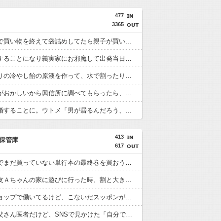
477
3365
スーパーで買い物を終えて袋詰めしてたら親子が買い物袋山盛りのカートを一台ずつ押してた 自転車に乗せるには多すぎるので、どうするんだろうと思って見ていたら…
妹が結婚することになり義実家にお邪魔して出発当日の予定を話していた すると義兄嫁が「北海道って、ご祝儀1万8千円って指定してくるんだって？」 と聞いてきて…
夏に手作りの冷やし飴の原液を作って、水で割ったりソーダで割ったりして子供の友達にも振る舞っていた → すると子供の友達でもなんでもない子のママがうちに来て…
夫の様子がおかしいから興信所に調べてもらったら、会社の23歳の女の子と不倫してた → 更に保険証の期限が過ぎても新しいの送られてこないので会社に問い合わせたら、衝撃の事実が！
旦那と離婚することに。ウトメ「男が居るんだろう、それで男に色々入れられたんだろう慰謝料払え」私「男が居て、コンセントになったのはそちらの息子さんのほうですよ」後はシラネｗ
413
保管庫
617
大型書店でまだ買っていない単行本の最終巻を買おうとしたら最新刊が売り場になかった。
初めて親友Ａちゃんの家に遊びに行った時、割と大き目な飾り棚にみっちり人形が飾られてた。
ペットショップで働いてるけど、こないだスッポンが入荷した。
うちのお父さん医者だけど、SNSで見かけた「自分で施術した部分しか見てない医師」そっくり。