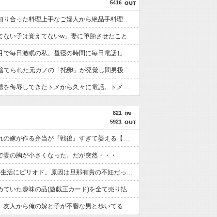
5416
バス停で知り合った料理上手なご婦人から絶品手料理をお裾分け。仲良くしていたが家に上がろうとするご婦人が娘に放った『失礼すぎる一言』に絶句←手料理は美味しかったのに性格クセ強すぎ
「生まれてない子は覚えてないw」妻に堕胎させたことを忘れ開き直るクソ叔父→その場にいた流産直後の嫁や子供など『10人』が泣き叫ぶ地獄絵図へ
妊娠５ヶ月で毎日激眠の私。昼寝の時間に毎日電話してくるトメについにブチギレ「ボケ入ってんのか！」怒鳴ってガチャ切りした結果ｗｗ←妊婦の睡眠を邪魔する奴は容赦しない
14年前に捨てられた元カノの「托卵」が発覚し間男扱いされた。妻の疑いの視線の中、昔捨てずに残していた『〇〇』を持ち出した結果←修理屋のオッサンの技術力とノリが神すぎる
挨拶で難聴を侮辱してきたトメから久々に電話。トメ「私は元気よ！」私「でもお義父さんから…」トメの『痔』に効く温泉を紹介してあげたら大発狂した←お義父さんノリノリで温泉行ってて草
821
5921
昭和生まれの嫁が作る弁当が『戦後』すぎて萎える【画像あり】
で妻の胸が小さくなった。だが突然・・・
6年の夫婦生活にピリオド。原因は旦那有責の不妊だった。不妊が発覚した地点で離婚すればよかった...
旦那が集めていた趣味の品(遊戯王カード)を全て売り払った結果こうなった
【完結編】友人から俺の嫁と子が不審な男と歩いてると聞いた俺。単身赴任先から興信所に相談した結果