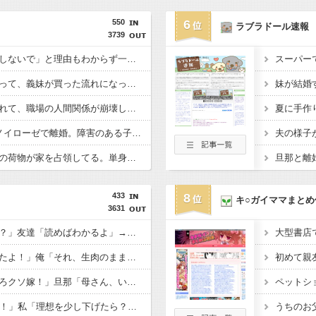
550
6
ラブラドール速報
3739
親友が突然「もう連絡しないで」と理由もわからず一方的に切られた。数年後に地元へ帰ってみると…
義弟嫁が私にケンカ売って、義妹が買った流れになってしまった。その勘違いが思わぬ方向へ転がっていき…
信じてた同僚に裏切られて、職場の人間関係が崩壊した。職場の人間関係が一気に壊れてしまい…
5人子持ちの義弟嫁がノイローゼで離婚。障害のある子を含む3人の子どもを預かることになったのだが...
単身赴任のはずの旦那の荷物が家を占領してる。単身赴任でほとんど帰らない癖に...
433
8
キ○ガイママまとめ
3631
私「そのマンガ面白い？」友達「読めばわかるよ」→感想を聞きたかっただけなのに話が噛み合わなくて…
嫁「生ハムを手作りしたよ！」俺「それ、生肉のままじゃないか！」→食べてしまった翌日にまさかの事態が…
トメ「さっさと離婚しろクソ嫁！」旦那「母さん、いい加減にしろ！」→思わぬ形で旦那が味方してくれて…
48歳男性「結婚したい！」私「理想を少し下げたら？」→女性への条件が厳しすぎて誰も相手にされず…