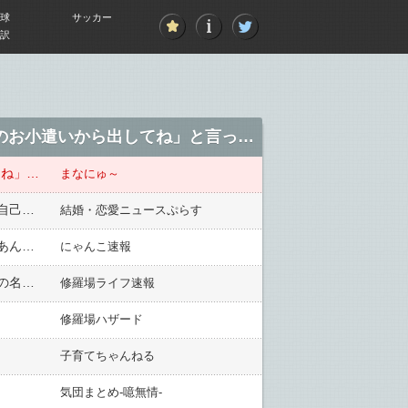
球
サッカー
訳
うちは子供二人。 夫「DNA鑑定したい」別にやましいとこはないので「いいよ。あなたのお小遣いから出してね」と言ったが！？
うちは子供二人。 夫「DNA鑑定したい」別にやましいとこはないので「いいよ。あなたのお小遣いから出してね」と言ったが！？
まなにゅ～
【パンスト】なぜ女性のパンスト離れが起きたのか… パンティーストッキングなどを製造するスカラー社が自己破産へ
結婚・恋愛ニュースぷらす
最近少女漫画を読むようになった。面白いのも色々あるんだけど、俺様系が出るやつが読んでて痛い。女ってあんなのよく読めるな・・・。セクハラばっかりじゃん。なんで炎上しないの？
にゃんこ速報
【前編】数億規模の財産があるのを良い事に同居の家族全員を使用人扱いする義弟に不満を感じてる。この家の名義は義弟のものではあるけど流石に目に余るので何とかしたいのですが…
修羅場ライフ速報
修羅場ハザード
子育てちゃんねる
気団まとめ-噫無情-