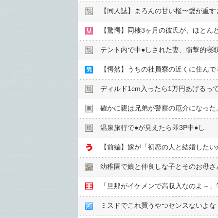
【同人誌】まろんの甘い檻〜愛が重す
テント内で中●︎しされた妻、衝撃的寝
【愕然】うちの社員寮の近くに住んで
ディルド1cm入ったら1万円あげるって
確かに親は兄弟が警察の厄介になった
温泉旅行で●︎が見えたら即3P中●︎し
【前編】嫁が「初恋の人と結婚したい
ミスドでこれ買うやつセンスないよな