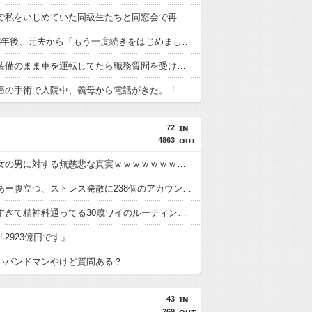
小中学校で私をいじめていた同級生たちと同窓会で再会した。有名大学での生活や彼氏の話をしたら気まずそうに…
離婚から3年後、元夫から「もう一度続きをはじめましょう」とメールが届いた。やり直す新婚旅行には元夫の両親も同行するそうで…
サバゲー装備のまま車を運転してたら職務質問を受けた。腰のエアガンを差し出そうとしたら警察官が本物の拳銃を抜こうとして…
旦那が胃癌の手術で入院中、義母から電話がきた。「明日の朝来なさい！場合によっては離婚してもらいます！」と怒鳴られ…
72
4863
【画像】女の男に対する無慈悲な真実ｗｗｗｗｗｗｗｗｗｗｗｗｗｗｗｗｗｗｗｗｗｗｗｗ
女さん「あー腹立つ、ストレス発散に238個のアカウント使ってアニメグッズ予約してキャンセルしたろ」
モテなさすぎて精神科通ってる30歳ワイのルーティンがこちらwww
2923億円です」
いバンドマンやけど質問ある？
43
269