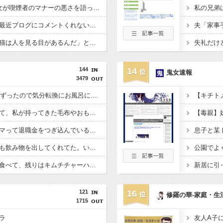
4ヵ月前に来た派遣の女が喫煙者のマナーの悪さを語った。「そこまで悪い人は滅多に見ない」と指摘した
友人から電話があり「最近ブログにコメントくれないね」と言われた
よく猫に懐かれる。「猫は人を見る目があるんだ」と自慢してきたけれど、今日たまたま読んだ記事であることを目にした
144
14
鬼女速報
3479
夕飯中、子(2歳半)がぐずったので気分転換にお風呂に入れて出てきたら「皿を片付けてないでしょ！義祖母が洗ったんだけど！？なめてるの？バカにしてるの？」と言われた…
義理家族が物持ちよくて、私が持ってきた毛布やおもちゃを使おうとしても、いつも古いものを使わされてしまう。
父が仮想通貨投資にハマって退職金をつぎ込んでいる…なんとか止めさせたいのだが。
彼の家に行くと、いつも飲み物を出してくれてた。いつもコーヒーをお願いしてたんだけど、なんかそのコーヒーって妙な匂いがしてたんだよね…その原因を知ってドン…
キムチの白い部分だけ食べて、残りはキムチチャーハンにしてるんだけど、友達に「失礼だよ！」って怒られた
121
16
修羅の華-家庭・生
1715
ラ