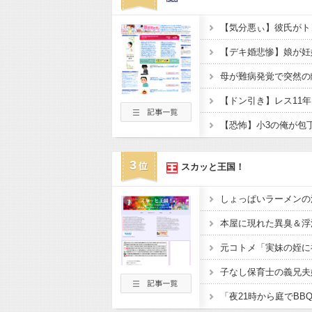
3
スカッと王国！