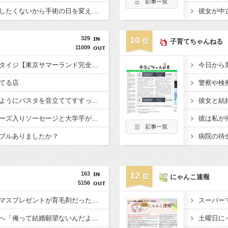
嫁「旅行をキャンセルしたくないから手術の日を変えて」俺「いや、それおかしくない？」→納得できず…
329
10
子育てちゃんねる
11009
【実況・感想】THE鬼タイジ【東京サマーランド完全占拠】VIVANT超大物俳優＆M!LK初参戦 【アンチ・誹謗中傷禁止】
てる店
警察や検
【冷めた】ラーメンのようにパスタを音立ててすすった男にドン引き！パスタすするってありえないでしょ！
【モンペ】保育園でチーズ入りソーセージと大学芋が禁止になった。原因は有名なモンペ集団で以前にもキャラ弁や可愛いピックやカもそいつらのせいで禁止になった
彼は私が
ブルありましたか？
163
12
にゃんこ速報
5156
嫁からもらったクリスマスプレゼントが育毛剤だった。フサフサでピチピチの30歳だけど育毛剤だった
飲み会のたびに女社員へ「俺って結婚願望ないんだよね」とささやく男社員がいる