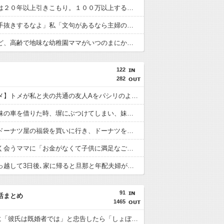
私の兄弟は２０年以上引きこもり。１００万以上する趣味の物を買わないと包丁で親を脅し、仕事の事なんて言ったら◯してやると大暴れ。最近の事件が本当に他人事じゃない。胃が痛い。
夫「家事手抜きするなよ」私「文句があるなら主婦の年収を支払ってから言え」夫「わかった。払うから家事しっかりやって」望むところだと啖呵を切ったけど、冷静に計算して後悔・・・
失礼だけど、高齢で地味な幼稚園ママがいつのまにか２人目妊娠しててモヤモヤする。うちは一人っ子確定なのに。旦那さんは年下で小綺麗なイケメン風で夫婦ラブラブだったのも意外。
122
282
【キチトメ】トメが私と夫の共通の友人Aをパシリのように扱っていたことが発覚し・・・
【毒親】妹の車を借りた時、塀にぶつけてしまい、妹が凹んで泣きそうになっていたので…私「修理代出すね」母「そんなものいいから、お前の乗ってる車すぐに寄越せ！！」
息子と某ドーナツ屋の福袋を買いに行き、ドーナツを持って駐車場に向かって歩いていると…泥「２つもあるんだから貰ってあげる♪」と息子が持ってる袋を勢いよくひっぱり･･･
公園でよく会うママに「お金がなくて子供に満足なご飯を食べさせられない」と言われ、少しだけ買ってあげた。すると、それ以降要求が激しくなった→そして･･･
新居に引っ越して3日後､家に帰ると旦那と年配夫婦が談笑していた。挨拶すると…年配夫婦「三つ指ついてようこそおいでくださいました､というのが礼儀だろ」→そして…
91
活まとめ
1465
友人A子に「彼氏は既婚者では」と忠告したら「しょぼい男と付き合ってるから嫉妬」と言い回られた。それから数年後…