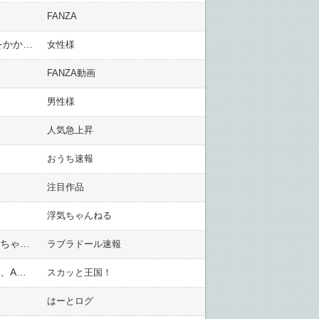
FANZA
【驚愕】同棲3ヶ月の彼氏が、ほとんど頭を洗わないことが信じられない。湯シャンってやつらしいけど、汗をかかないタイプとはいえありえなくない
女性様
FANZA動画
男性様
人気急上昇
おうち速報
注目作品
浮気ちゃんねる
幼稚園で娘と仲良しな子とそのお母さんがうちに遊びに来た キッチンにお茶の用意をしに行ったら娘が「開けちゃだめ～！」と叫んだので慌ててリビングに戻ると…
ラブラドール速報
「旦那がイケメンで高収入なのよ～」等と自慢してた美人の友達A。数年後、子供が増えたAに会いに行った時、Aがとんでもない事を言い出して・・
スカッと王国！
はーとログ