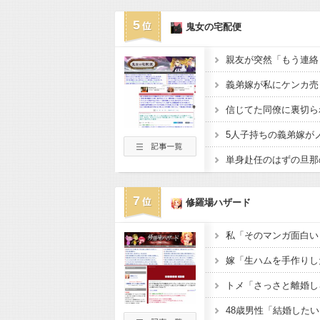
5
鬼女の宅配便
7
修羅場ハザード