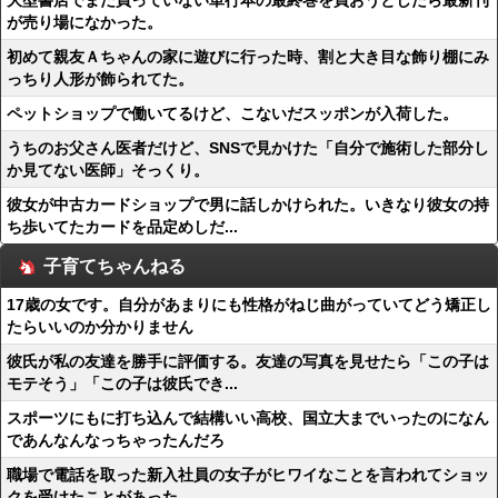
大型書店でまだ買っていない単行本の最終巻を買おうとしたら最新刊
が売り場になかった。
初めて親友Ａちゃんの家に遊びに行った時、割と大き目な飾り棚にみ
っちり人形が飾られてた。
ペットショップで働いてるけど、こないだスッポンが入荷した。
うちのお父さん医者だけど、SNSで見かけた「自分で施術した部分し
か見てない医師」そっくり。
彼女が中古カードショップで男に話しかけられた。いきなり彼女の持
ち歩いてたカードを品定めしだ...
子育てちゃんねる
17歳の女です。自分があまりにも性格がねじ曲がっていてどう矯正し
たらいいのか分かりません
彼氏が私の友達を勝手に評価する。友達の写真を見せたら「この子は
モテそう」「この子は彼氏でき...
スポーツにもに打ち込んで結構いい高校、国立大までいったのになん
であんなんなっちゃったんだろ
職場で電話を取った新入社員の女子がヒワイなことを言われてショッ
クを受けたことがあった