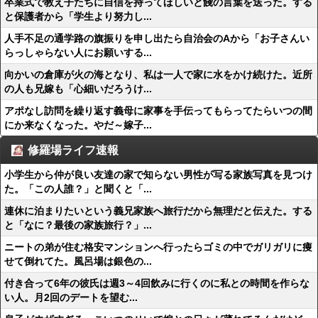
卒業式で教え子たちに自信を持ってほしいと餞の言葉を送った。する
と保護者から「学生より努力し...
人手不足の通学路の旗振りを申し出たら自治会のAから「お子さんい
らっしゃらない人にお願いする...
向かいの倉庫が火の海となり、私は一人で家に水をかけ続けた。近所
の人も兄嫁も「心細いだろうけ...
アポなし訪問を繰り返す義母に家事を手伝ってもらってたらいつの間
にか来なくなった。やだ～嫁子...
修羅場ライフ速報
小学生から仲が良い友達の家で知らない男性が写る家族写真を見つけ
た。「この人誰？」と聞くと「...
連休に泊まりたいという義兄家族へ旅行だから無理だと伝えた。する
と「なに？最後の家族旅行？」...
ニートの弟が住む格安マンションへ行ったらゴミの中でガリガリに痩
せて倒れてた。風呂場は銀色の...
付き合って6年の彼氏は週3～4回飲みに行くのに私との時間を作らな
い人。月2回のデートを望む...