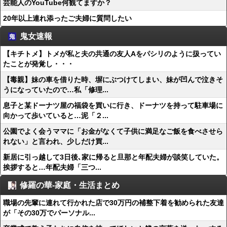
芸能人のYouTube何観てますか？
20年以上連れ添ったご夫婦に質問したい
鬼女速報
【キチトメ】トメが私と夫の共通の友人Aをパシリのように扱ってい
たことが発覚し・・・
【毒親】妹の車を借りた時、塀にぶつけてしまい、妹が凹んで泣きそ
うになっていたので…私「修理...
息子と某ドーナツ屋の福袋を買いに行き、ドーナツを持って駐車場に
向かって歩いていると…泥「２...
公園でよく会うママに「お金がなくて子供に満足なご飯を食べさせら
れない」と言われ、少しだけ買...
新居に引っ越して3日後､家に帰ると旦那と年配夫婦が談笑していた。
挨拶すると…年配夫婦「三つ...
修羅の華-家庭・生活まとめ
職場の先輩に連れて行かれた店で30万円の補整下着を勧められた友達
が「その30万でパーソナル...