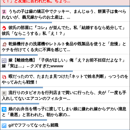
て！」と友達に言われた私。ちょっ...
うちの子は歯の矯正中でクッキー、まんじゅう、餅菓子は食べら
れないが、義兄嫁からのお土産は、...
彼氏の部屋に『コレ』が並んでた。私「結婚するなら処分して」
彼氏「ならこうする」私「え！？」
乾燥機付きの洗濯機やレトルト食品や既製品を使うと「怠慢」と
ケチを付けてくる夫に不満を感じて...
嫁【離婚危機】「子供がほしい」俺「え？お前不妊症だよな？」
嫁「実は…」←クズすぎたwwww
暇だったので、たまたま見つけた｢ネットで姓名判断」っつうのを
やってみたら戦慄！
流行りのタピオカを行列店まで買いに行ったら、夫が「一度も手
入れしてないエアコンのフィルター...
娘のお弁当を甥っ子に渡してしまい娘に嫌われ嫁からデカい溜息
と「最悪」と言われた。朝から家の...
gifでフフってなったら就職