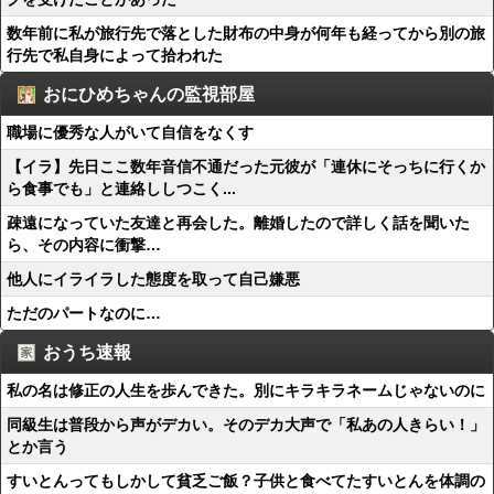
数年前に私が旅行先で落とした財布の中身が何年も経ってから別の旅
行先で私自身によって拾われた
おにひめちゃんの監視部屋
職場に優秀な人がいて自信をなくす
【イラ】先日ここ数年音信不通だった元彼が「連休にそっちに行くか
ら食事でも」と連絡ししつこく...
疎遠になっていた友達と再会した。離婚したので詳しく話を聞いた
ら、その内容に衝撃…
他人にイライラした態度を取って自己嫌悪
ただのパートなのに…
おうち速報
私の名は修正の人生を歩んできた。別にキラキラネームじゃないのに
同級生は普段から声がデカい。そのデカ大声で「私あの人きらい！」
とか言う
すいとんってもしかして貧乏ご飯？子供と食べてたすいとんを体調の