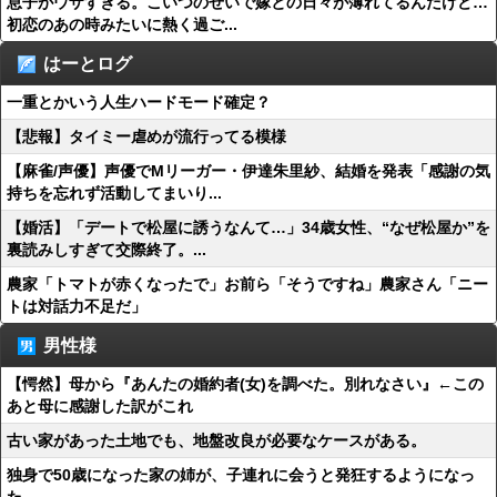
息子がウザすぎる。こいつのせいで嫁との日々が薄れてるんだけど…
初恋のあの時みたいに熱く過ご...
はーとログ
一重とかいう人生ハードモード確定？
【悲報】タイミー虐めが流行ってる模様
【麻雀/声優】声優でMリーガー・伊達朱里紗、結婚を発表「感謝の気
持ちを忘れず活動してまいり...
【婚活】「デートで松屋に誘うなんて…」34歳女性、“なぜ松屋か”を
裏読みしすぎて交際終了。...
農家「トマトが赤くなったで」お前ら「そうですね」農家さん「ニー
トは対話力不足だ」
男性様
【愕然】母から『あんたの婚約者(女)を調べた。別れなさい』←この
あと母に感謝した訳がこれ
古い家があった土地でも、地盤改良が必要なケースがある。
独身で50歳になった家の姉が、子連れに会うと発狂するようになっ