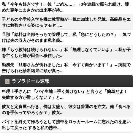
私「今年も好きです！」彼「ごめん…」→3年連続で振られ続け、諦
めた翌年にまさかの出来事が待...
子どもの小学校入学を機に教育熱が一気に加速した兄嫁。高級品をエ
サに勉強させる姿にモヤモヤし...
旦那「給料は全部そっちで管理して」私「急にどうしたの？」→気づ
けば夫の収入がそのまま私名義...
妹「もう教師は続けられない…」私「無理しなくていいよ」→我が子
を亡くした妹が田舎へ移住した...
勤務先「旦那さんが倒れました」私「今すぐ向かいます！」→病院で
告げられた診断結果に頭が真っ...
ラブラドール速報
料理上手さんに 『パイ生地上手く焼けない』と言うと「簡単だよ！
失敗する方が難しくない？」と...
彼女と定食屋へ行き、俺は大盛り、彼女は普通のを注文。俺「食べる
のを手伝ってやろうか？」彼女...
バイトを終えて帰ろうとして携帯をロッカールームに忘れたのを思い
出して戻った すると私の携帯...