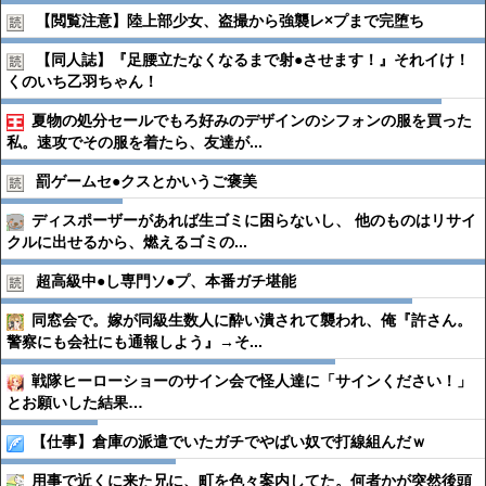
【閲覧注意】陸上部少女、盗撮から強襲レ×プまで完堕ち
【同人誌】『足腰立たなくなるまで射●︎させます！』それイけ！
くのいち乙羽ちゃん！
夏物の処分セールでもろ好みのデザインのシフォンの服を買った
私。速攻でその服を着たら、友達が...
罰ゲームセ●︎クスとかいうご褒美
ディスポーザーがあれば生ゴミに困らないし、 他のものはリサイ
クルに出せるから、燃えるゴミの...
超高級中●︎し専門ソ●︎プ、本番ガチ堪能
同窓会で。嫁が同級生数人に酔い潰されて襲われ、俺『許さん。
警察にも会社にも通報しよう』→そ...
戦隊ヒーローショーのサイン会で怪人達に「サインください！」
とお願いした結果…
【仕事】倉庫の派遣でいたガチでやばい奴で打線組んだｗ
用事で近くに来た兄に、町を色々案内してた。何者かが突然後頭