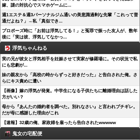
嫁、謎の対抗心でスマホゲームに...
週1エステ＆週3パーソナルジム通いの美意識過剰な先輩「これって普
通だよね？」→私「真似でき...
プロポーズ時に「お前は浮気してる！」と冤罪で振った友人が、数年
後に「実は彼、浮気してなかっ...
浮気ちゃんねる
実の兄が彼女と浮気相手を妊娠させて実家が修羅場に。その状況で私
にも悲劇が...
妹の親友から「高校の時からずっと好きだった」と告白された俺。さ
らにキス責めに遭い
【画像】嫁の浮気が発覚。中学生になる子供たちに離婚理由は話した
方がいい？
母から『あんたの婚約者を調べた。別れなさい』と言われブチギレ。
だが母に感謝した理由がこれ
【速報】32歳の俺、家政婦を雇ったら告白されたwwwww
鬼女の宅配便