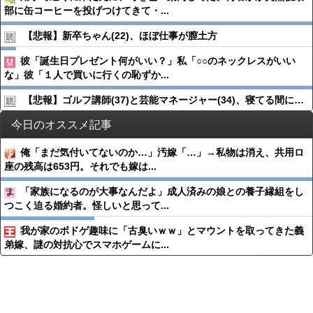
部に缶コーヒーを投げつけてきて・...
【悲報】新卒ちゃん(22)、ほぼ仕事が膣土方
彼「誕生日プレゼント何がいい？」私「○○のネックレスがいい
な」彼「１人で買いに行くの恥ずか...
【悲報】ゴルフ講師(37)と芸能マネージャー(34)、寝てる間に…
今日のオススメ記事
俺「まだ気付いてないのか…」汚嫁「…」→私物は消え、共用ロ
座の残高は653円。それでも嫁は...
「家族になるのが大事なんだよ」成人済みの娘との養子縁組をし
つこく迫る婚約者。怪しいと思って...
我が家のボドゲ趣味に「古臭いｗｗ」とマウントを取ってきた義
弟嫁、謎の対抗心でスマホゲームに...