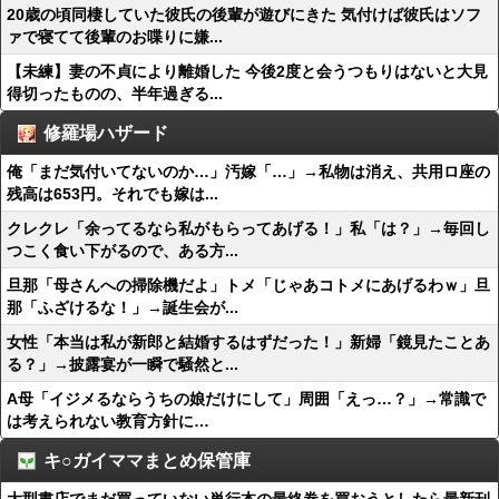
20歳の頃同棲していた彼氏の後輩が遊びにきた 気付けば彼氏はソフ
ァで寝てて後輩のお喋りに嫌...
【未練】妻の不貞により離婚した 今後2度と会うつもりはないと大見
得切ったものの、半年過ぎる...
修羅場ハザード
俺「まだ気付いてないのか…」汚嫁「…」→私物は消え、共用ロ座の
残高は653円。それでも嫁は...
クレクレ「余ってるなら私がもらってあげる！」私「は？」→毎回し
つこく食い下がるので、ある方...
旦那「母さんへの掃除機だよ」トメ「じゃあコトメにあげるわｗ」旦
那「ふざけるな！」→誕生会が...
女性「本当は私が新郎と結婚するはずだった！」新婦「鏡見たことあ
る？」→披露宴が一瞬で騒然と...
A母「イジメるならうちの娘だけにして」周囲「えっ…？」→常識で
は考えられない教育方針に…
キ○ガイママまとめ保管庫