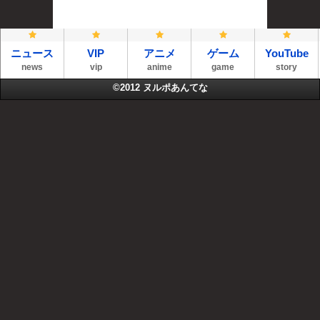
ニュース
VIP
アニメ
ゲーム
YouTube
news
vip
anime
game
story
©2012
ヌルポあんてな