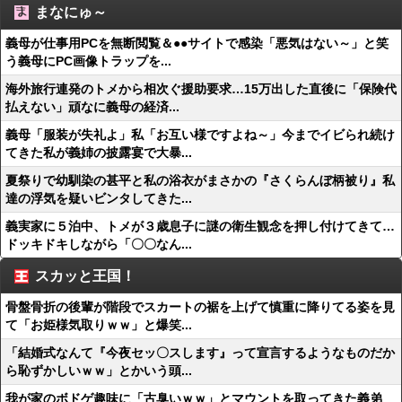
まなにゅ～
義母が仕事用PCを無断閲覧＆●●サイトで感染「悪気はない～」と笑
う義母にPC画像トラップを...
海外旅行連発のトメから相次ぐ援助要求…15万出した直後に「保険代
払えない」頑なに義母の経済...
義母「服装が失礼よ」私「お互い様ですよね～」今までイビられ続け
てきた私が義姉の披露宴で大暴...
夏祭りで幼馴染の甚平と私の浴衣がまさかの『さくらんぼ柄被り』私
達の浮気を疑いビンタしてきた...
義実家に５泊中、トメが３歳息子に謎の衛生観念を押し付けてきて…
ドッキドキしながら「〇〇なん...
スカッと王国！
骨盤骨折の後輩が階段でスカートの裾を上げて慎重に降りてる姿を見
て「お姫様気取りｗｗ」と爆笑...
「結婚式なんて『今夜セッ〇スします』って宣言するようなものだか
ら恥ずかしいｗｗ」とかいう頭...
我が家のボドゲ趣味に「古臭いｗｗ」とマウントを取ってきた義弟