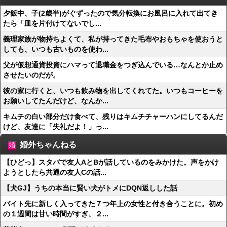
夕飯中、子(2歳半)がぐずったので気分転換にお風呂に入れて出てき
たら「皿を片付けてないでし...
義理家族が物持ちよくて、私が持ってきた毛布やおもちゃを使おうと
しても、いつも古いものを使わ...
父が仮想通貨投資にハマって退職金をつぎ込んでいる…なんとか止め
させたいのだが。
彼の家に行くと、いつも飲み物を出してくれてた。いつもコーヒーを
お願いしてたんだけど、なんか...
キムチの白い部分だけ食べて、残りはキムチチャーハンにしてるんだ
けど、友達に「失礼だよ！」っ...
婚外ちゃんねる
【ひどっ】スタバで友人AとBが話しているのをみかけた。声をかけ
ようとしたら共通の友人Cの話...
【犬GJ】うちの本当に賢い犬がトメにDQN返しした話
バイト先に新しく入ってきた７つ年上の女性と付き合うことに。初め
の１週間は甘い時間がすぎ、２...