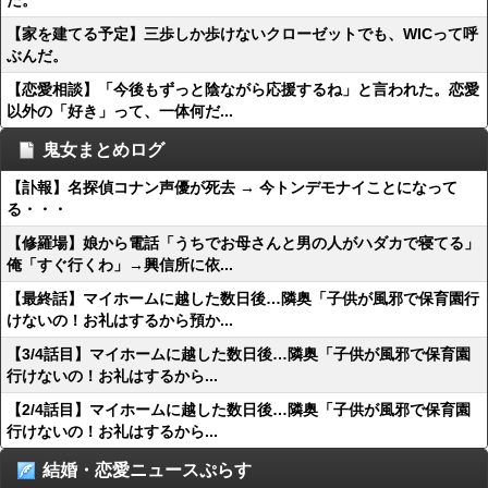
た。
【家を建てる予定】三歩しか歩けないクローゼットでも、WICって呼
ぶんだ。
【恋愛相談】「今後もずっと陰ながら応援するね」と言われた。恋愛
以外の「好き」って、一体何だ...
鬼女まとめログ
【訃報】名探偵コナン声優が死去 → 今トンデモナイことになって
る・・・
【修羅場】娘から電話「うちでお母さんと男の人がハダカで寝てる」
俺「すぐ行くわ」→興信所に依...
【最終話】マイホームに越した数日後…隣奥「子供が風邪で保育園行
けないの！お礼はするから預か...
【3/4話目】マイホームに越した数日後…隣奥「子供が風邪で保育園
行けないの！お礼はするから...
【2/4話目】マイホームに越した数日後…隣奥「子供が風邪で保育園
行けないの！お礼はするから...
結婚・恋愛ニュースぷらす