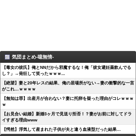
気団まとめ-噫無情-
【毒女の彼氏】俺とNNだから邪魔するな！俺「彼女避妊薬飲んでる
し？」→発狂して笑ったｗｗｗ...
【絶望】妻と20年レスの結果、俺の居場所がない→妻の衝撃的な一言
がこれ…ｗｗｗｗ
【無知は罪】出産月が合わない？妻に托卵を疑った理由がコレｗｗｗ
ｗ
【お見合い結婚】新婚3ヶ月で見送り拒否！？妻がお前に対してドラ
イすぎる理由www
【愕然】浮気して産まれた子供が夫と違う血液型だった結果…