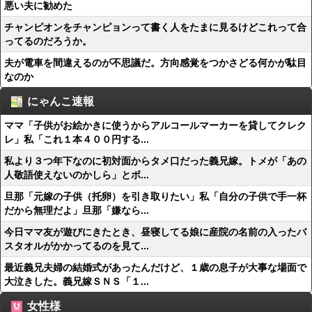
悪い夫に勧めた
チャンピオンをチャンピョンって書く人をたまに見るけどこれって合
ってるのだろうか。
夫が電車を間違えるのが不思議だ。方向感覚をつかさどる何かが駄目
なのか
にゃんこ速報
ママ「子供がお絵かきに使うからアルコールマーカーを貸してクレク
レ」私「これ１本４００円する...
私より３つ年下なのに初対面からタメ口だった義兄嫁。トメが「あの
人敬語使えないのかしら」とボ...
旦那「元嫁の子供（托卵）を引き取りたい」私「自分の子供で手一杯
だから無理だよ」旦那「嫌なら...
今日ママ友が遊びにきたとき、昼寝してる娘に産院の名前の入ったバ
スタオルがかかってるのを見て...
最近義兄夫婦の結婚式があったんだけど、１歳の息子が大事な場面で
大泣きした。義兄嫁ＳＮＳ「１...
女性様