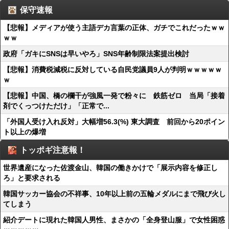
保守速報
【悲報】メディアが使う主語デカ言葉の正体、ガチでこれだったｗｗ
ｗｗ
政府「ガキにSNSは早いやろ」SNS年齢制限法案提出検討
【悲報】消費税減税に反対している自民党議員9人が判明ｗｗｗｗｗ
ｗ
【悲報】中国、橋の欄干が強風一発で粉々に 鉄筋ゼロ 当局「接着
剤でくっつけただけ」「正常で...
「外国人受け入れ反対」大幅増56.3(%) 東大調査 前回から20ポイン
ト以上の爆増
トッポギ注意報！
世界遺産になった佐渡金山、韓国の働きかけで「展示内容を修正し
ろ」と要求される
韓国サッカー協会の不祥事、10年以上前の五輪メダルにまで飛び火し
てしまう
紹介デートに現れた韓国人男性、まさかの「全身登山服」で女性困惑