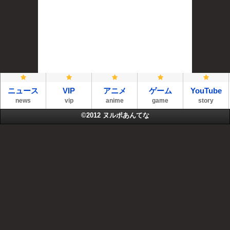
ニュース
VIP
アニメ
ゲーム
YouTube
news
vip
anime
game
story
©2012
ヌルポあんてな