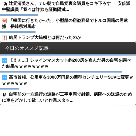
辻元清美さん、テレ朝で自民党裏金議員をコキ下ろす → 安倍派
中堅議員「我々は詐欺も証拠隠滅...
「韓国に行きたかった」小型船の窃盗容疑でトルコ国籍の男逮
捕 長崎県対馬市
結局トランプ大統領とは何だったのか
今日のオススメ記事
【えぇ…】シャインマスカット約200房を盗んだ男の自宅を調べ
た結果ｗｗｗｗｗｗｗｗ
高市首相、公用車を3000万円超の新型センチュリーSUVに変更ｗ
ｗｗｗｗｗｗ
自宅前の一方通行の道路が工事車両で封鎖、病院への送迎のため
に車をどかして欲しいと作業スタッ...