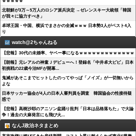
ｗｗｗｗｗ
北朝鮮が3万～5万人のロシア派兵決定 →ゼレンスキー大統領「韓国
が我々に協力すべき」
卓球王国・中国、横浜でまさかの全滅ｗｗｗ 日本勢3人がベスト4入
り
watch@2ちゃんねる
【悲報】30代の未婚率、ヤベー事になるｗｗｗｗｗｗｗｗｗｗｗｗｗ
【朗報】元レアルの神童Ｊデビューへ！登録名「中井卓大ピピ」日本
初挑戦の22歳今治MFが開幕...
鬼滅があそこまでヒットしたのってやっぱ「ノイズ」が一切無いから
よな
日本サッカー協会が4人の日本人審判員を調査 韓国協会の性接待疑
惑で
【悲報】高樹沙耶のアニソン盆踊り批判「日本は品格落ちた」で大論
争！過去の大麻発言にも飛び火...
なんJ政治ネタまとめ