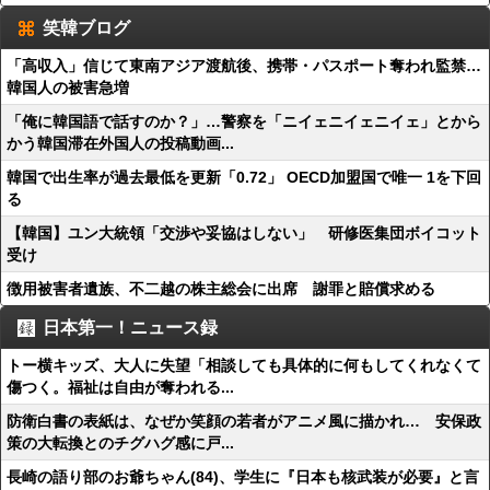
笑韓ブログ
「高収入」信じて東南アジア渡航後、携帯・パスポート奪われ監禁…
韓国人の被害急増
「俺に韓国語で話すのか？」…警察を「ニイェニイェニイェ」とから
かう韓国滞在外国人の投稿動画...
韓国で出生率が過去最低を更新「0.72」 OECD加盟国で唯一 1を下回
る
【韓国】ユン大統領「交渉や妥協はしない」 研修医集団ボイコット
受け
徴用被害者遺族、不二越の株主総会に出席 謝罪と賠償求める
日本第一！ニュース録
トー横キッズ、大人に失望「相談しても具体的に何もしてくれなくて
傷つく。福祉は自由が奪われる...
防衛白書の表紙は、なぜか笑顔の若者がアニメ風に描かれ… 安保政
策の大転換とのチグハグ感に戸...
長崎の語り部のお爺ちゃん(84)、学生に『日本も核武装が必要』と言