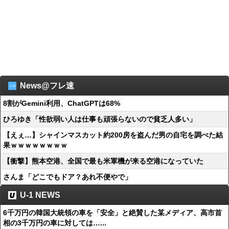
News@フレ速
8割がGemini利用、ChatGPTは68%
ひろゆき「性欲弱い人は仕事も頑張らないので貧乏人多い」
【えぇ…】シャインマスカット約200房を盗んだ男の自宅を調べた結
果ｗｗｗｗｗｗｗｗ
【衝撃】熊本空港、全国で最も米軍機が来る空港になっていた
さんま「どこでもドア？あれ不便やで」
U-1 NEWS
6千万円の韓国大統領の車を「安全」と絶賛した某メディア、高市首
相の3千万円の車に対しては…...