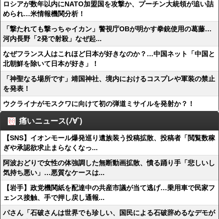
ロシアが数年以内にNATO加盟国を攻撃か、プーチン大統領が追い詰
められ…米情報機関分析！
「撃たれても撃っちゃイカン」警視庁OBが明かす拳銃使用の葛藤…
河内長野「2発で射殺」なぜ起...
なぜフランス人はこれほど日本が好きなのか？…中国ネット「中国と
北朝鮮を除いて日本が好き」！
「神聖なる場所です」靖国神社、境内におけるコスプレや軍装の禁止
を発表！
ウクライナがモスクワに向けて初の弾道ミサイルを発射か？！
痛いニュース(ﾉ∀`)
【SNS】イオンモール爆発巡り遺族装う投稿拡散、投稿者「閲覧数稼
ぎや承認欲求止まらなくなっ...
阿波おどりで女性の体強調した無断動画拡散、憤る踊り手「悲しいし
気持ち悪い」…悪質なケースは...
【岩手】政党機関紙を配達中の共産市議が当て逃げ…乗用車で民家フ
ェンス接触、手で押し戻し通報...
パさん「石破さんは世界でも珍しい、国民による石破辞めるなデモが