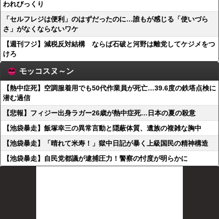
われびっくり
「セルフレジは便利」のはずだったのに…誰もが感じる「使いづら
さ」がなくならないワケ
【週刊フジ】減税反対結構 ならば石破と河野は離党してケジメをつ
けろ
モッコスヌ～ン
【熱中症死】空調服着用でも50代作業員が死亡…39.6度の鉄塔点検に
潜む過信
【悲報】フィジー出身ラガー26歳が熱中症死…日本の夏の殺意
【池袋暴走】飯塚幸三の異常言動と隠蔽体質、遺族の複雑な胸中
【池袋暴走】「晴れて米寿！」獄中日記が暴く上級国民の精神構造
【池袋暴走】自民党都議が逮捕圧力！警察の忖度が明らかに