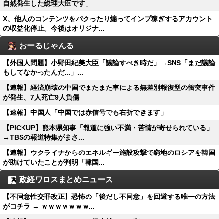
自然発生した総理大臣です」
X、他人のコンテンツをパクったり煽ってインプ稼ぎするアカウント
の収益化停止。今後はオリジナ...
おーるじゃんる
【外国人問題】小野田紀美大臣「議論すべき時だ」→SNS「まだ議論
もしてなかったんだ...」...
【速報】経済崩壊の中国でまたまた車による無差別報復型の衝突事件
が発生、7人死亡9人負傷
【速報】中国人「中国では赤信号でも右折できます」
【PICKUP】熊本県知事「報道に強い不満・苦情が寄せられている」
→TBSの報道特集がまさ...
【速報】ウクライナからのエネルギー施設攻撃で窮地のロシアを韓国
が助けていたことが判明「韓国...
政経ワロスまとめニュース
【不同意性交罪改正】恐怖の「後だし不同意」を回避する唯一の方法
がコチラ → ｗｗｗｗｗｗｗ...