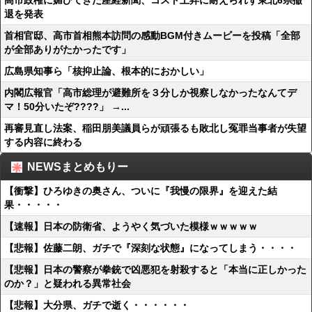
高市政権に媚びてきた産経新聞、コスト上昇に耐えられず東北6県撤
退を発表
首相官邸、高市首相熊本訪問の感動BGM付きムービーを投稿「全部
が全部ありがたかったです」
広島県知事ら「核抑止論、根本的におかしい」
内閣広報官「高市総理が避難所を３分しか視察しなかったなんてデ
マ！50分いたぞ????」 →...
再審見直し法案、稲田朋美議員らが頑張るも敗北し冤罪当事者が失望
する内容に終わる
NEWSまとめもりー
【衝撃】ひろゆきの奥さん、ついに『我慢の限界』を迎えた結
果・・・・・
【速報】日本の防衛省、ようやく気づいた模様ｗｗｗｗｗ
【悲報】佐藤二朗、ガチで『深刻な状態』になってしまう・・・・
【悲報】日本の警察が拳銃で凶悪犯を射殺すると「本当に正しかった
のか？」と疑われる異常社会
【悲報】大分県、ガチで逝く・・・・・・