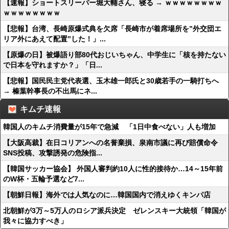
【速報】ショートスリーパー堀大輔さん、寝る → ｗｗｗｗｗｗｗｗ
ｗｗｗｗｗｗｗｗ
【悲報】台湾、長崎原爆式典を欠席「長崎市が着席場所を”外交団エ
リア外にあえて配置”した！」...
【原爆の日】被爆語り部80代おじいちゃん、中学生に「核を持たない
で日本を守れますか？」「日...
【悲報】国民民主党代表選、玉木雄一郎氏と30歳若手の一騎打ちへ
→ 榛葉幹事長の不出馬にネ...
キムチ速報
韓国人のキムチ消費量が15年で急減 「1日中食べない」人も増加
【大阪高裁】在日コリアンへの名誉棄損、泉南市議に再び賠償命令
SNS投稿、攻撃誘発の危険指...
【韓国サッカー協会】 外国人審判約10人に性的接待か…14～15年前
のW杯・五輪予選など7...
【朝鮮日報】海外では人気なのに…韓国国内で消えゆくキンパ店
北朝鮮が3万～5万人のロシア派兵決定 ゼレンスキー大統領「韓国が
我々に協力すべき」