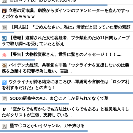
立憲の元市議、病院からダイソンのファンヒーターを盗んですっ
とボケるｗｗｗｗ
【同人誌】『ごめんなさい…私は』清楚だと思っていた妻の素顔
【悲報】逮捕された女性容疑者、ブラ禁止のため11日間もノーブ
ラで取り調べを受けていたと訴え
【警告】大物投資家さん、世界に驚きのメッセージ！！！.....
バイデン大統領、共和党を非難「ウクライナを支援しないのは義
務を放棄する犯罪行為に近い。言語...
ウクライナが誇る結束にほころび…軍総司令官解任は「ロシア利
を利するだけだ」との声も！
SODの研修中のAD、ま◯ことしか見られてなくて草
「空からでも海からでも方法はいくらでもある」と被災地入りし
たギタリストが主張、支持している...
壁マ〇コとかいうジャンル、ガチ抜ける