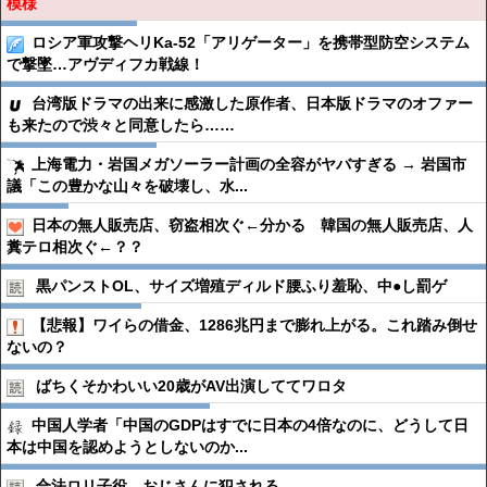
模様
ロシア軍攻撃ヘリKa-52「アリゲーター」を携帯型防空システム
で撃墜…アヴディフカ戦線！
台湾版ドラマの出来に感激した原作者、日本版ドラマのオファー
も来たので渋々と同意したら……
上海電力・岩国メガソーラー計画の全容がヤバすぎる → 岩国市
議「この豊かな山々を破壊し、水...
日本の無人販売店、窃盗相次ぐ←分かる 韓国の無人販売店、人
糞テロ相次ぐ←？？
黒パンストOL、サイズ増殖ディルド腰ふり羞恥、中●︎し罰ゲ
【悲報】ワイらの借金、1286兆円まで膨れ上がる。これ踏み倒せ
ないの？
ばちくそかわいい20歳がAV出演しててワロタ
中国人学者「中国のGDPはすでに日本の4倍なのに、どうして日
本は中国を認めようとしないのか...
合法ロリ子役、おじさんに犯される