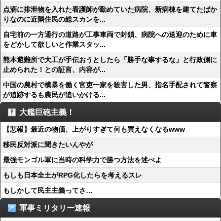
点滴に排泄物を入れた看護師が勤めていた病院、新病棟を建てたばか
りなのに近隣住民の総スカンを...
自宅前の一方通行の道路が工事車両で封鎖、病院への送迎のために車
をどかして欲しいと作業スタッ...
熊本避難所で大工が手伝おうとしたら「勝手な事するな」と行政側に
止められた！との証言、内容が...
中国の農村で横暴を働く官吏一家を殺害した男、指名手配されて警察
が追跡するも農民が追いかける...
大艦巨砲主義！
【悲報】最近の物価、上がりすぎて何も買えなくなるwww
移民反対派に聞きたいんやが
最強モンゴル軍に当時の科学力で勝つ方法を述べよ
もしも日本全土がRPG化したらを考えるスレ
もしかして民主主義ってさ…
軍事ミリタリー速報