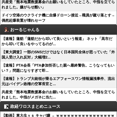
共産党「熊本地震救援募金のお願いをしていたところ、中指を立てら
れました。嫌がらせ酷い」
ドイツ空港のウクライナ機に自爆ドローン接近→職員が蹴り落とす→
偶然起爆装置が壊れセーフ
おーるじゃんる
【速報】蓮舫「蓮舫だから叩いて良いという報道」 ネット「高市だ
から叩いて良いをやってるのが...
【東大調査】一部のSNSだけではなく日本国民全体が思っていた「外
国人受け入れ反対」大幅増2...
【速報】PTA会長「PTA参加拒否した親へ最終警告。こうなってもい
い？」問題になりすぎて即...
【速報】トランプ大統領が乗るエアフォースワン情報漏洩事件、流出
元はバイデン政権の空軍長官と...
共産党「熊本地震救援募金のお願いをしていたところ、中指を立てら
れました。中指がメガネに当た...
政経ワロスまとめニュース
【動画】東大生ｖｓ キャバ嬢 → ｗｗｗｗｗｗｗｗｗｗｗｗｗｗｗｗ