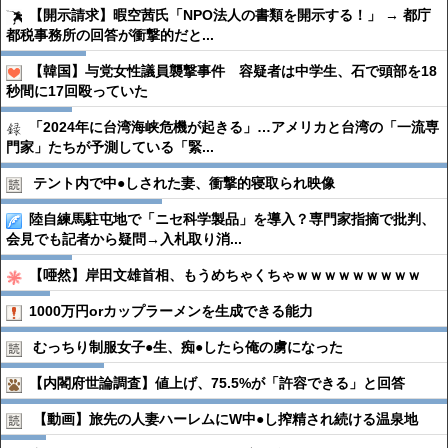
【開示請求】暇空茜氏「NPO法人の書類を開示する！」 → 都庁
都税事務所の回答が衝撃的だと...
【韓国】与党女性議員襲撃事件 容疑者は中学生、石で頭部を18
秒間に17回殴っていた
「2024年に台湾海峡危機が起きる」…アメリカと台湾の「一流専
門家」たちが予測している「緊...
テント内で中●︎しされた妻、衝撃的寝取られ映像
陸自練馬駐屯地で「ニセ科学製品」を導入？専門家指摘で批判、
会見でも記者から疑問→入札取り消...
【唖然】岸田文雄首相、もうめちゃくちゃｗｗｗｗｗｗｗｗｗ
1000万円orカップラーメンを生成できる能力
むっちり制服女子●︎生、痴●︎したら俺の虜になった
【内閣府世論調査】値上げ、75.5%が「許容できる」と回答
【動画】旅先の人妻ハーレムにW中●︎し搾精され続ける温泉地