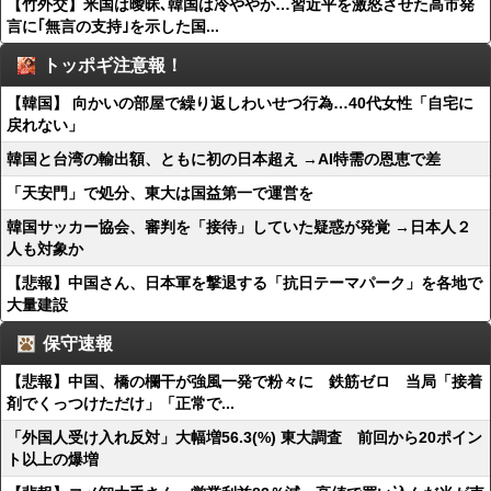
【竹外交】米国は曖昧､韓国は冷ややか…習近平を激怒させた高市発
言に｢無言の支持｣を示した国...
トッポギ注意報！
【韓国】 向かいの部屋で繰り返しわいせつ行為…40代女性「自宅に
戻れない」
韓国と台湾の輸出額、ともに初の日本超え →AI特需の恩恵で差
「天安門」で処分、東大は国益第一で運営を
韓国サッカー協会、審判を「接待」していた疑惑が発覚 →日本人２
人も対象か
【悲報】中国さん、日本軍を撃退する「抗日テーマパーク」を各地で
大量建設
保守速報
【悲報】中国、橋の欄干が強風一発で粉々に 鉄筋ゼロ 当局「接着
剤でくっつけただけ」「正常で...
「外国人受け入れ反対」大幅増56.3(%) 東大調査 前回から20ポイン
ト以上の爆増