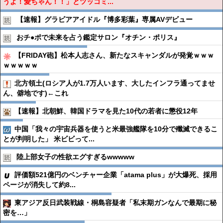
うよ！愛ちゃん！！」とツッコミ...
【速報】グラビアアイドル『博多彩葉』専属AVデビュー
おチ●︎ポで未来を占う鑑定サロン『オチン・ポリス』
【FRIDAY砲】松本人志さん、新たなスキャンダルが発覚ｗｗｗ
ｗｗｗｗｗ
北方領土(ロシア人が1.7万人います、大したインフラ通ってませ
ん、僻地です)←これ
【速報】北朝鮮、韓国ドラマを見た10代の若者に懲役12年
中国「我々の宇宙兵器を使うと米最強艦隊を10分で殲滅できるこ
とが判明した」 米ビビって...
陸上部女子の性欲エグすぎるwwwww
評価額521億円のベンチャー企業「atama plus」が大爆死、採用
ページが消失して約8...
東アジア反日武装戦線・桐島容疑者「私末期ガンなんで最期に秘
密を…」