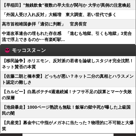
【早稲田】”無銭飲食”複数の早大生が関与か 大学が異例の注意喚起
「外国人受け入れ反対」大幅増 東大調査、若い世代で多く
高市首相靖国参拝「適切に判断」 官房長官
中道改革連合の埋もれた存在感 「進むも地獄、引くも地獄」3党合
流で浮上できるのか⋯有楽町駅...
モッコスヌ～ン
【移民論争】ホリエモン、反対派の若者を論破しスタジオ完全沈黙！
ネット賛否の本質
【佐藤二朗と橋本愛】どっちが悪い？ネット二分の真相とハラスメン
ト認定の難しさ
【カルビー】白黒ポテチ4週連続減！ナフサ不足の誤算とマーケ失敗
の深層
【池袋暴走】1000ページ熟読も無駄！飯塚の獄中死が曝した上級国
民の闇
【共産党】募金中に中指がメガネに当たった？物理的に不可能と大爆
笑