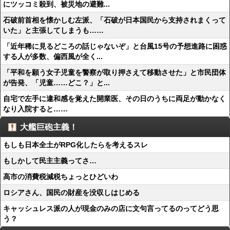
にツッコミ殺到、被災地の避難...
石破前首相を懐かしむ左派、「石破が日本国民から支持されまくって
いた」と主張してしまうも……
「近年稀に見るどころの話じゃないぞ」と台風15号の予想進路に困惑
する人が多数、偏西風が全く...
「平和を願う女子児童を警察が取り押さえて移動させた」と市民団体
が告発、「児童……どこ？」と...
自宅で左手に違和感を覚えた開業医、その日のうちに両足が動かなく
なり入院すると……
大艦巨砲主義！
もしも日本全土がRPG化したらを考えるスレ
もしかして民主主義ってさ…
高市の消費税減税ちょっとひどいわ
ロシアさん、国民の財産を没収しはじめる
キャッシュレス派の人が現金のみの店に文句言ってるのってどう思
う？