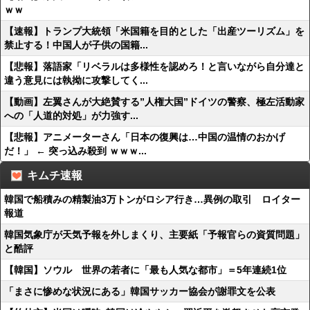
ｗｗ
【速報】トランプ大統領「米国籍を目的とした「出産ツーリズム」を
禁止する！中国人が子供の国籍...
【悲報】落語家「リベラルは多様性を認めろ！と言いながら自分達と
違う意見には執拗に攻撃してく...
【動画】左翼さんが大絶賛する”人権大国”ドイツの警察、極左活動家
への「人道的対処」が力強す...
【悲報】アニメーターさん「日本の復興は…中国の温情のおかげ
だ！」 ← 突っ込み殺到 ｗｗｗ...
キムチ速報
韓国で船積みの精製油3万トンがロシア行き…異例の取引 ロイター
報道
韓国気象庁が天気予報を外しまくり、主要紙「予報官らの資質問題」
と酷評
【韓国】ソウル 世界の若者に「最も人気な都市」＝5年連続1位
「まさに惨めな状況にある」韓国サッカー協会が謝罪文を公表