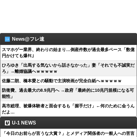
News@フレ速
スマホゲー業界、終わりの始まり…倒産件数が過去最多ペース「数億
円かけても爆ﾀﾋ」
ひろゆき「出馬する気ないから話さなかった」妻「それでも不誠実だ
ろ」→離婚協議へｗｗｗｗｗ
佐藤二朗、橋本愛との騒動で主演映画が完全白紙へｗｗｗｗｗ
防衛費、過去最大の8.9兆円へ →政府「最終的に10兆円規模になる可
能性」
高市総理、被爆体験者と面会するも「握手だけ」←何のために会うん
だよ…
U-1 NEWS
「今日のお前らが言うな大賞？」とメディア関係者の一般人への苦言