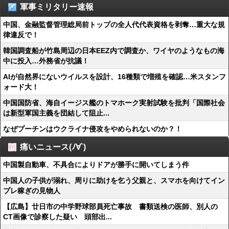
軍事ミリタリー速報
中国、金融監督管理総局前トップの全人代代表資格を剥奪…重大な規
律違反で！
韓国調査船が竹島周辺の日本EEZ内で調査か、ワイヤのようなもの海
中に投入…外務省が抗議！
AIが自然界にないウイルスを設計、16種類で増殖を確認…米スタンフ
ォード大！
中国国防省、海自イージス艦のトマホーク実射試験を批判「国際社会
は新型軍国主義を団結して阻止...
なぜプーチンはウクライナ侵攻をやめられないのか？！
痛いニュース(ﾉ∀`)
中国製自動車、不具合によりドアが勝手に開いてしまう件
中国人の子供が溺れ、周りに助けを乞う父親と、スマホを向けてイン
プレ稼ぎの見物人
【広島】廿日市の中学野球部員死亡事故 書類送検の医師、別人の
CT画像で診察した疑い 頭部出...