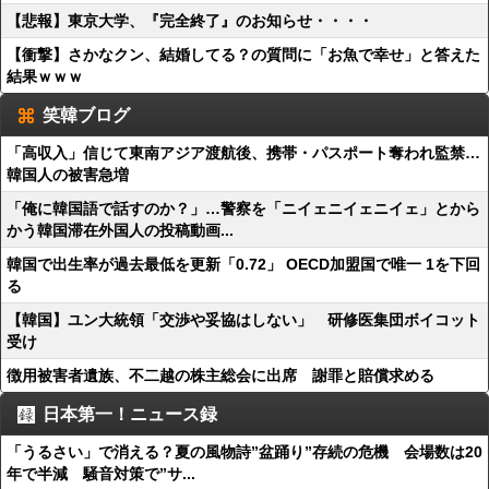
【悲報】東京大学、『完全終了』のお知らせ・・・・
【衝撃】さかなクン、結婚してる？の質問に「お魚で幸せ」と答えた
結果ｗｗｗ
笑韓ブログ
「高収入」信じて東南アジア渡航後、携帯・パスポート奪われ監禁…
韓国人の被害急増
「俺に韓国語で話すのか？」…警察を「ニイェニイェニイェ」とから
かう韓国滞在外国人の投稿動画...
韓国で出生率が過去最低を更新「0.72」 OECD加盟国で唯一 1を下回
る
【韓国】ユン大統領「交渉や妥協はしない」 研修医集団ボイコット
受け
徴用被害者遺族、不二越の株主総会に出席 謝罪と賠償求める
日本第一！ニュース録
「うるさい」で消える？夏の風物詩”盆踊り”存続の危機 会場数は20
年で半減 騒音対策で”サ...