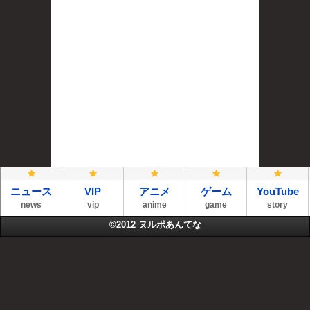
ニュース
VIP
アニメ
ゲーム
YouTube
news
vip
anime
game
story
©2012
ヌルポあんてな