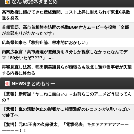
なんJ政治ネタまとめ
高市政権に媚びてきた産経新聞、コスト上昇に耐えられず東北6県撤
退を発表
首相官邸、高市首相熊本訪問の感動BGM付きムービーを投稿「全部
が全部ありがたかったです」
広島県知事ら「核抑止論、根本的におかしい」
内閣広報官「高市総理が避難所を３分しか視察しなかったなんてデ
マ！50分いたぞ????」 →...
再審見直し法案、稲田朋美議員らが頑張るも敗北し冤罪当事者が失望
する内容に終わる
NEWSまとめもりー
【悲報】新海誠「ヤニねこ面白い」←お前らこのアニメどう思ってん
の？
【悲報】嵐の活動休止の影響か…相葉雅紀のレコメンが9月いっぱい
で終了へ
【驚愕】元K1王者の久保優太、『電撃発表』キタァアアアアアーー
ーーーー！！