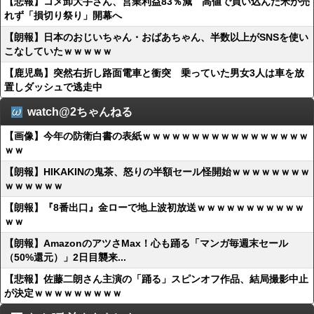
【悲報】コメ卸大手さん、営業利益83％減 高値で買い込んだ米が売
れず「損切り祭り」開幕へ
【朗報】日本のおじいちゃん・おばあちゃん、半数以上がSNSを使い
こなしていたｗｗｗｗｗ
【鹿児島】突然右折し路面電車と衝突 乗っていた男女3人は車を放
置しダッシュで逃走中
watch@2ちゃんねる
【画像】今年の防衛白書の表紙ｗｗｗｗｗｗｗｗｗｗｗｗｗｗｗｗｗ
ｗｗ
【朗報】HIKAKINの鬼茶、怒りの半額セール怪開始ｗｗｗｗｗｗｗｗ
ｗｗｗｗｗｗ
【朗報】『8番出口』金ローで地上波初放送ｗｗｗｗｗｗｗｗｗｗｗ
ｗｗ
【朗報】AmazonのアツさMax！心も踊る「マンガ毎週末セール
（50%還元）」2日目襲来...
【悲報】佐藤二朗さん主演の「踊る」スピンオフ作品、結局撮影中止
が決定ｗｗｗｗｗｗｗｗｗ