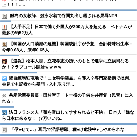
上！！！.....
離島の女教師、競泳水着で谷間丸出し廻される屈辱NTR
【人手不足】日本で働く外国人が200万人を超える ベトナムが
最多の約52万人
【韓国が人口消滅の危機】韓国統計庁が予想 合計特殊出生率：
今年0.68人、来年0.65人 ...
【速報】松本人志、立花孝志の誘いのもとで選挙に立候補なる
か！？ラブコール開始ｗｗｗｗ
陸自練馬駐屯地で「ニセ科学製品」を導入？専門家指摘で批判、
会見でも記者から疑問→入札取り消...
共産党新委員長・田村智子「トー横の子供を共産党（民青）に入
れる」
訪日フランス人「麺を音出してすすられると不快」 日本人「嫌な
ら日本に来るな！（7万いいね...
「孕●︎せて…」耳元で淫語懇願、種●︎け危険中●︎しやめられな