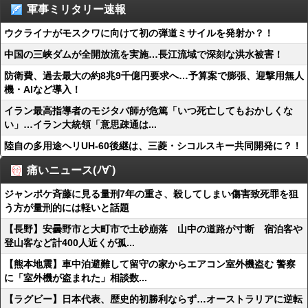
軍事ミリタリー速報
ウクライナがモスクワに向けて初の弾道ミサイルを発射か？！
中国の三峡ダムが全開放流を実施…長江流域で深刻な洪水被害！
防衛費、過去最大の約8兆9千億円要求へ…予算案で膨張、迎撃用無人
機・AIなど導入！
イラン最高指導者のモジタバ師が危篤「いつ死亡してもおかしくな
い」…イラン大統領「意思疎通は...
陸自の多用途ヘリUH-60後継は、三菱・シコルスキー共同開発に？！
痛いニュース(ﾉ∀`)
ジャンポケ斉藤に見る量刑7年の重さ、殺してしまい傷害致死罪を狙
う方が量刑的には軽いと話題
【長野】安曇野市と大町市で土砂崩落 山中の道路が寸断 宿泊客や
登山客など計400人近くが孤...
【熊本地震】車中泊避難して留守の家からエアコン室外機盗む 警察
に「室外機が盗まれた」相談数...
【ラグビー】日本代表、歴史的初勝利ならず…オーストラリアに逆転