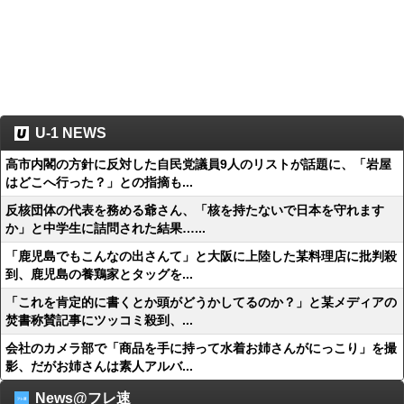
U-1 NEWS
高市内閣の方針に反対した自民党議員9人のリストが話題に、「岩屋
はどこへ行った？」との指摘も...
反核団体の代表を務める爺さん、「核を持たないで日本を守れます
か」と中学生に詰問された結果…...
「鹿児島でもこんなの出さんて」と大阪に上陸した某料理店に批判殺
到、鹿児島の養鶏家とタッグを...
「これを肯定的に書くとか頭がどうかしてるのか？」と某メディアの
焚書称賛記事にツッコミ殺到、...
会社のカメラ部で「商品を手に持って水着お姉さんがにっこり」を撮
影、だがお姉さんは素人アルバ...
News@フレ速