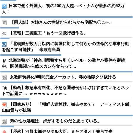
日本で働く外国人、初の200万人超…ベトナムが最多の約52万
人！
【同人誌】お姉さんの性欲むらむらから宅配ち〇こへ
【悲報】三菱重工「もう一回飛行機作る」
「北朝鮮が数カ月以内に韓国に対して何らかの致命的な軍事行動
を起こす可能性」 米政府当局
北海道警が「神奈川県警すら引くレベル」の激ヤバ案件を継続
中、関係機関から総スカンを食らって...
女教師玩具化9時間完全ノーカット、辱め地獄クソ抜ける
【動画】救急車有料化、不急な通報例がふざけすぎているとネッ
トで話題に → ｗｗｗｗｗｗｗｗ...
【画像あり】 「朝鮮人追悼碑、撤去やめて」 アーティスト飯
山由貴らが抗議
弟の性欲処理は、姉がするものだと思っている。
【唖然】河野太郎デジタル大臣、またアタオカ発言で炎