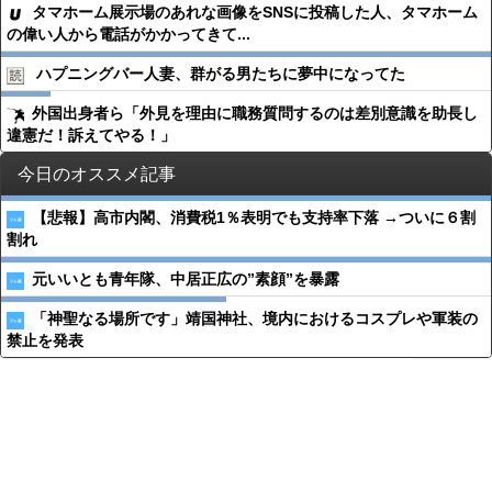
タマホーム展示場のあれな画像をSNSに投稿した人、タマホーム
の偉い人から電話がかかってきて...
ハプニングバー人妻、群がる男たちに夢中になってた
外国出身者ら「外見を理由に職務質問するのは差別意識を助長し
違憲だ！訴えてやる！」
今日のオススメ記事
【悲報】高市内閣、消費税1％表明でも支持率下落 →ついに６割
割れ
元いいとも青年隊、中居正広の”素顔”を暴露
「神聖なる場所です」靖国神社、境内におけるコスプレや軍装の
禁止を発表