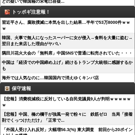
どの疑いで韓国籍の宋竜巳容疑...
トッポギ注意報！
習近平さん、腐敗撲滅に本気を出した結果…半年で53万8000件ｗｗ
ｗ
韓国、火事で無人になったスーパーに女が侵入→食料を大量に盗む→
翌日また来店した理由がヤバい
隅田川花火大会の「無料席」中国SNSで普通に転売されていた・・・
中国は「経済での中国締め上げ」続けるトランプ大統領に感謝するか
も
海外では人気なのに…韓国国内で消えゆくキンパ店
保守速報
【悲報】消費税減税に反対している自民党議員9人が判明ｗｗｗｗｗ
ｗ
【悲報】中国、橋の欄干が強風一発で粉々に 鉄筋ゼロ 当局「接着
剤でくっつけただけ」「正常で...
「外国人受け入れ反対」大幅増56.3(%) 東大調査 前回から20ポイン