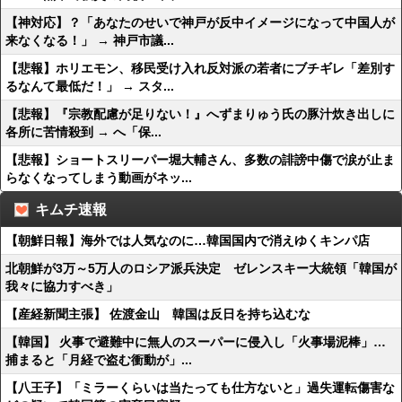
【神対応】？「あなたのせいで神戸が反中イメージになって中国人が
来なくなる！」 → 神戸市議...
【悲報】ホリエモン、移民受け入れ反対派の若者にブチギレ「差別す
るなんて最低だ！」 → スタ...
【悲報】『宗教配慮が足りない！』へずまりゅう氏の豚汁炊き出しに
各所に苦情殺到 → へ「保...
【悲報】ショートスリーパー堀大輔さん、多数の誹謗中傷で涙が止ま
らなくなってしまう動画がネッ...
キムチ速報
【朝鮮日報】海外では人気なのに…韓国国内で消えゆくキンパ店
北朝鮮が3万～5万人のロシア派兵決定 ゼレンスキー大統領「韓国が
我々に協力すべき」
【産経新聞主張】 佐渡金山 韓国は反日を持ち込むな
【韓国】 火事で避難中に無人のスーパーに侵入し「火事場泥棒」…
捕まると「月経で盗む衝動が」...
【八王子】「ミラーくらいは当たっても仕方ないと」過失運転傷害な