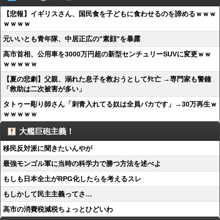
【悲報】イギリスさん、国民食を子どもに食わせるのを諦めるｗｗｗ
ｗｗｗｗ
元いいとも青年隊、中居正広の”素顔”を暴露
高市首相、公用車を3000万円超の新型センチュリーSUVに変更ｗｗ
ｗｗｗｗｗ
【夏の悲劇】父親、溺れた息子を救おうとしてﾀﾋ亡 →専門家も警鐘
「救助は二次被害が多い」
タトゥー彫り師さん「刺青入れてる奴は全員バカです」→30万再生ｗ
ｗｗｗｗｗ
大艦巨砲主義！
移民反対派に聞きたいんやが
最強モンゴル軍に当時の科学力で勝つ方法を述べよ
もしも日本全土がRPG化したらを考えるスレ
もしかして民主主義ってさ…
高市の消費税減税ちょっとひどいわ