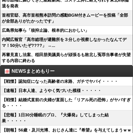
高市政権に媚びてきた産経新聞、コスト上昇に耐えられず東北6県撤
退を発表
首相官邸、高市首相熊本訪問の感動BGM付きムービーを投稿「全部
が全部ありがたかったです」
広島県知事ら「核抑止論、根本的におかしい」
内閣広報官「高市総理が避難所を３分しか視察しなかったなんてデ
マ！50分いたぞ????」 →...
再審見直し法案、稲田朋美議員らが頑張るも敗北し冤罪当事者が失望
する内容に終わる
NEWSまとめもりー
【戦慄】認知症になった高齢者の末路、ガチでヤバイ・・・・
【速報】日本人達、ようやく気づいた模様・・・・・
【戦慄】結婚式直前の夫婦が直面した「リアル死の恐怖」がヤバすぎ
る・・・・
【悲報】1日30分睡眠のプロ、『大爆発』してしまった結
果・・・・・
【朗報】56歳・及川光博、おじさん達に『希望』を与えてしまうｗｗ