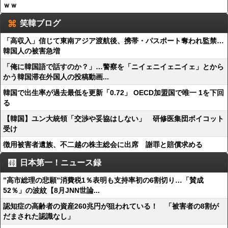
ｗｗ
笑韓ブログ
「高収入」信じて東南アジア渡航後、携帯・パスポート奪われ監禁…
韓国人の被害急増
「俺に韓国語で話すのか？」…警察を「ニイェニイェニイェ」とから
かう韓国滞在外国人の投稿動画...
韓国で出生率が過去最低を更新「0.72」 OECD加盟国で唯一 1を下回
る
【韓国】ユン大統領「交渉や妥協はしない」 研修医集団ボイコット
受け
徴用被害者遺族、不二越の株主総会に出席 謝罪と賠償求める
日本第一！ニュース録
”高市総理の悲願”消費税1％表明も支持率初の6割切り…「賛成
52％」の波紋【8月JNN世論...
認知症の高齢者の資産260兆円が狙われている！ 「被害者の8割が
だまされた認識なし」