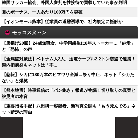
韓国サッカー協会、外国人審判を性接待で買収していた事が判明
夏のボーナス、一人あたり100万円を突破
【イオンモール熊本】従業員の避難誘導で、社内規定に抵触か
モッコスヌ～ン
【唐揚げ20回】24歳無職女、中学同級生に8年ストーカー…「純愛」
と「恐怖」の声
【金属盗対策法】ベトナム人2人、送電ケーブル2.2トン窃盗で逮捕！
県内初摘発もネットは「不...
【悲報】シカに180万本のヒマワリ全滅→祭り中止、ネット「シカた
ない」と爆笑
【熊本地震】時事通信の「パン飽き」報道が物議！切り取りの真実と
被災者の本音
【重要指名手配】八田與一容疑者、新写真公開も「もう死んでる」ネ
ット断定の理由