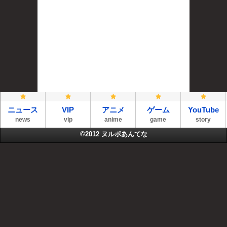
ニュース
VIP
アニメ
ゲーム
YouTube
news
vip
anime
game
story
©2012
ヌルポあんてな