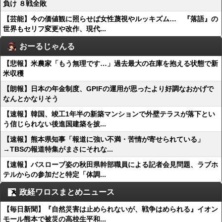
負け ８戦全敗
【芸能】今の価値観に照らせば女性蔑視やルッキズム… 『落語』の
世界もセリフ変更や改作、現代...
おーるじゃんる
【悲報】米農家「もう無理です…」過去最大の在庫を抱える状態で新
米収穫
【朗報】日本の年金制度、GPIFの運用が思ったより好調なおかげで
なんとかなりそう
【速報】韓国、竣工1年半の新築マンションで外壁テラスが落下とい
う信じられない後進国建築を披...
【速報】熊本県知事「報道に強い不満・苦情が寄せられている」
→TBSの報道特集がまさにそれな...
【速報】バスローブ姿の秋田県幹部職員による記者会見問題、ラブホ
テルからの参加だと特定「体調...
政経ワロスまとめニュース
【毎日新聞】『自然災害は止められないが、戦争はめられる』イオン
モール熊本で被災の高校生平和...