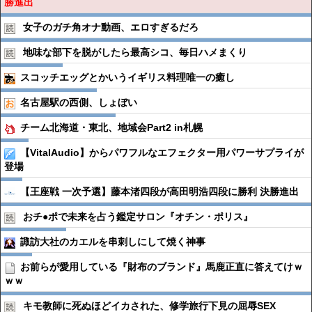
勝進出
女子のガチ角オナ動画、エロすぎるだろ
地味な部下を脱がしたら最高シコ、毎日ハメまくり
スコッチエッグとかいうイギリス料理唯一の癒し
名古屋駅の西側、しょぼい
チーム北海道・東北、地域会Part2 in札幌
【VitalAudio】からパワフルなエフェクター用パワーサプライが
登場
【王座戦 一次予選】藤本渚四段が高田明浩四段に勝利 決勝進出
おチ●︎ポで未来を占う鑑定サロン『オチン・ポリス』
諏訪大社のカエルを串刺しにして焼く神事
お前らが愛用している『財布のブランド』馬鹿正直に答えてけｗ
ｗｗ
キモ教師に死ぬほどイカされた、修学旅行下見の屈辱SEX