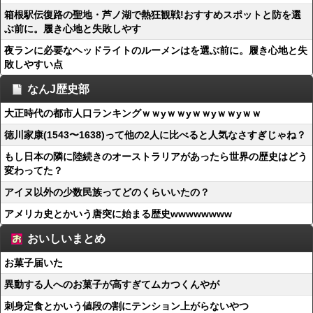
箱根駅伝復路の聖地・芦ノ湖で熱狂観戦!おすすめスポットと防を選
ぶ前に。履き心地と失敗しやす
夜ランに必要なヘッドライトのルーメンはを選ぶ前に。履き心地と失
敗しやすい点
なんJ歴史部
大正時代の都市人口ランキングｗｗyｗｗyｗｗyｗｗyｗｗ
徳川家康(1543〜1638)って他の2人に比べると人気なさすぎじゃね？
もし日本の隣に陸続きのオーストラリアがあったら世界の歴史はどう
変わってた？
アイヌ以外の少数民族ってどのくらいいたの？
アメリカ史とかいう唐突に始まる歴史wwwwwwww
おいしいまとめ
お菓子届いた
異動する人へのお菓子が高すぎてムカつくんやが
刺身定食とかいう値段の割にテンション上がらないやつ