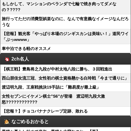
もしかして、マンションのベランダで七輪で焼き肉ってダメな
の？????
旅行ってただの消費型娯楽なのに、なんで有意義なイメージなんだろ
うな
【悲報】観光客「やっぱり本場のジンギスカンは美味い！」道民ワイ
「ぷっwwww」
車中泊できる軽のオススメ
2ch名人
【棋王戦】豊島将之九段が中村太地八段に勝ち、３回戦進出
西山朋佳女流三冠、女性初の棋士資格懸かる白玲戦「今まで通りに」
渡辺明九段、王座戦挑決19手詰に「難易度が最上級」
女性セブンにイケメン棋士”S6”が登場 渡辺明九段大激
怒????????????
【悲報？】チョコバナナクレープ定跡、敗れる
なごめるおかると