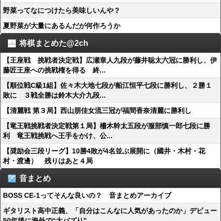
野菜ってなにつけたら美味しいんや？
夏野菜が大量にあるんだが何作ろうか
将棋まとめた@2ch
【王座戦 挑戦者決定戦】広瀬章人九段が藤井聡太六冠に勝利し、伊
藤匠王座への挑戦権を得る 終...
【順位戦C級1組】佐々木大地七段が船江恒平七段に勝利し、２勝１
敗に ３戦全勝は鈴木大介九段...
【清麗戦 第３局】西山朋佳女流三冠が福間香奈清麗に勝利し
【竜王戦挑戦者決定戦第１局】柵木幹太五段が服部慎一郎七段に勝
利 竜王戦挑戦へ王手をかけ、公...
【奨励会三段リーグ】10勝4敗が4名並ぶ展開に（國井・木村・花
村・渡邊） 残りはあと４局
音まとめ
BOSS CE-1ってそんな良いの？ 音まとめアーカイブ
ギタリスト高中正義、「自分はこんなに人気があったのか」デビュー
50年後に海外で“大バズり”...