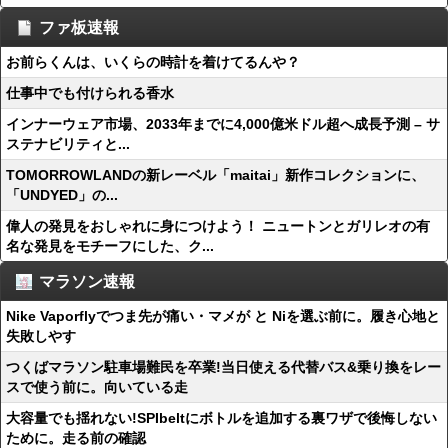
ファ板速報
お前らくんは、いくらの時計を着けてるんや？
仕事中でも付けられる香水
インナーウェア市場、2033年までに4,000億米ドル超へ成長予測 – サ
ステナビリティと...
TOMORROWLANDの新レーベル「maitai」新作コレクションに、
「UNDYED」の...
偉人の発見をおしゃれに身につけよう！ ニュートンとガリレオの有
名な発見をモチーフにした、ク...
マラソン速報
Nike Vaporflyでつま先が痛い・マメが と Niを選ぶ前に。履き心地と
失敗しやす
つくばマラソン駐車場難民を卒業!当日使える代替バス&乗り換をレー
スで使う前に。向いている走
大容量でも揺れない!SPIbeltにボトルを追加する裏ワザで後悔しない
ために。走る前の確認