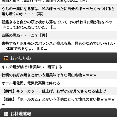
黒猫と暮らし始めて半年，黒猫も大変なのね…【再】
うちの一歳になる猫は、私のほっぺたに自分のほっぺたくっつけると
落ち着くのか・・・【再】
朝起きると自分の頭は枕から落ちていて その代わりに猫が枕をベッ
ドにしておねんねしていた。【...
四匹の黒ね・・・こ？【再】
去勢するとホルモンのバランスが崩れる為、餌も少なめでいいらしい
→ 体重で括るなよ。 ＢＣ...
おいしいお
キムチ鍋が鍋で1番美味い、断言する
牡蠣のお好み焼きとかいう超美味そうな岡山名物ｗｗｗｗ
オール電化民、電気代高騰で終わる
【朗報】キットカット、値上げ。わずか2か月でさらなる値上げ
【画像】『ボトルガム』とかいう子供にとって憧れの食い物ｗｗｗｗ
ｗ
お料理速報