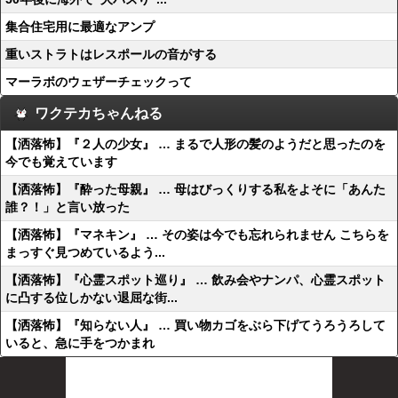
集合住宅用に最適なアンプ
重いストラトはレスポールの音がする
マーラボのウェザーチェックって
ワクテカちゃんねる
【洒落怖】『２人の少女』 … まるで人形の髪のようだと思ったのを
今でも覚えています
【洒落怖】『酔った母親』 … 母はびっくりする私をよそに「あんた
誰？！」と言い放った
【洒落怖】『マネキン』 … その姿は今でも忘れられません こちらを
まっすぐ見つめているよう...
【洒落怖】『心霊スポット巡り』 … 飲み会やナンパ、心霊スポット
に凸する位しかない退屈な街...
【洒落怖】『知らない人』 … 買い物カゴをぶら下げてうろうろして
いると、急に手をつかまれ