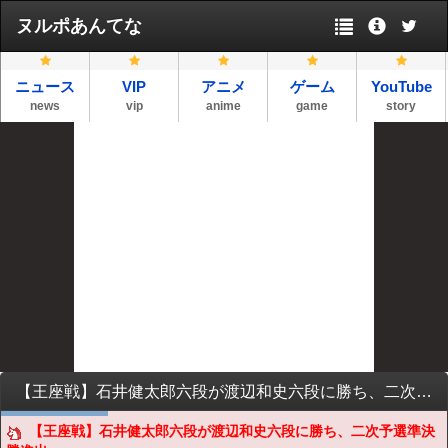
ヌルポあんてな
ニュース
VIP
アニメ
ゲーム
YouTube
news
vip
anime
game
story
【王座戦】石井健太郎六段が渡辺和史六段に勝ち、二次予選準決勝進出
【王座戦】石井健太郎六段が渡辺和史六段に勝ち、二次予選準決