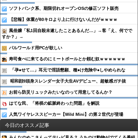
ソフトバンク系、期限切れオープンOSの修正ソフト販売
【悲報】体重が80キロより上に行けないんだがｗｗｗｗ
風俗嬢「私1回自殺未遂したことあるんだ…」→客「え、何でで
すか？」→
パルワールド用PCが欲しい
寿司食べに来てるのにミートボールとか頼む奴ｗｗｗｗｗｗ
「孕●︎せて…」耳元で淫語懇願、種●︎け危険中●︎しやめられな
昭和顔9頭身スレンダー女子大生AVデビュー、超敏感ガチ抜
お前ら防災リュックみたいなのって用意してるんか？
はてな民、「将棋の鉱脈終わった問題」を解説
人気ワイヤレススピーカー【Wild Mini】の第２世代が登場
今日のオススメ記事
みんなのぬこさんってテレビ見る？ うちのは動物がでてくる番組