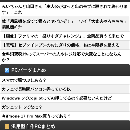
みいちゃんと山田さん「主人公がぽっと出のモブに殺されて終わりま
す」←これ
敵「扇風機を当てて寝るとヤバいぞ！」 ワイ「大丈夫やろｗｗｗ」
扇風機ﾎﾟﾁｰ
【画像】ファミマの「盛りすぎチャレンジ」、全商品買うて来たで
【悲報】セブンイレブンのおにぎりの価格、もはや限界を超える
食料消費税1%ってスーパーの人やレジ対応で大変なことにならん
か？
PCパーツまとめ
スマホで暇つぶしある？
カフェで長時間パソコン弄っている奴
WindowsってCopilotってAI押してるの？必要ないんだけど
ガジェットってなに？
今iPhone 17 Pro Max買うってあり？
汎用型自作PCまとめ