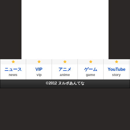
ニュース
VIP
アニメ
ゲーム
YouTube
news
vip
anime
game
story
©2012
ヌルポあんてな