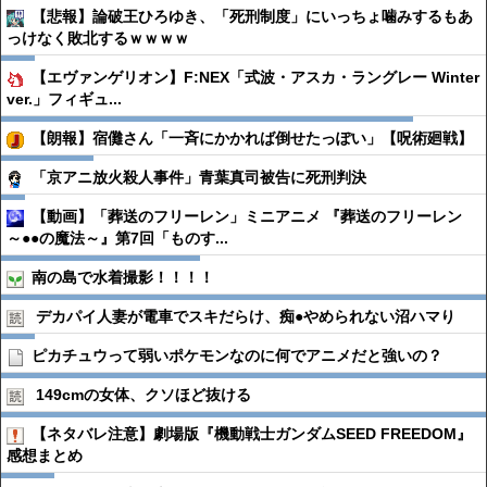
【悲報】論破王ひろゆき、「死刑制度」にいっちょ噛みするもあ
っけなく敗北するｗｗｗｗ
【エヴァンゲリオン】F:NEX「式波・アスカ・ラングレー Winter
ver.」フィギュ...
【朗報】宿儺さん「一斉にかかれば倒せたっぽい」【呪術廻戦】
「京アニ放火殺人事件」青葉真司被告に死刑判決
【動画】「葬送のフリーレン」ミニアニメ 『葬送のフリーレン
～●●の魔法～』第7回「ものす...
南の島で水着撮影！！！！
デカパイ人妻が電車でスキだらけ、痴●︎やめられない沼ハマり
ピカチュウって弱いポケモンなのに何でアニメだと強いの？
149cmの女体、クソほど抜ける
【ネタバレ注意】劇場版『機動戦士ガンダムSEED FREEDOM』
感想まとめ