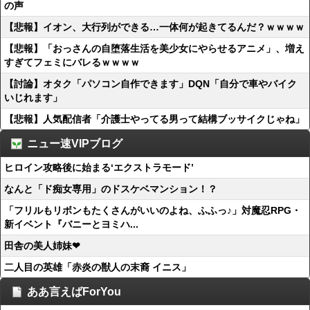
の声
【悲報】イオン、大行列ができる…一体何が起きてるんだ？ｗｗｗｗ
【悲報】「おっさんの自堕落生活を美少女にやらせるアニメ」、増え
すぎてフェミにバレるｗｗｗｗ
【討論】オタク「パソコン自作できます」DQN「自分で車やバイク
いじれます」
【悲報】人気配信者「介護士やってる男って結構ブッサイクじゃね」
ニュー速VIPブログ
ヒロイン攻略後に始まる‘エクストラモード’
なんと「ド痴女専用」のドスケベマンション！？
「フリルもリボンもたくさんがいいのよね、ふふっ♪」対魔忍RPG・
新イベント『バニーとヨミハ...
田舎の美人姉妹❤
二人目の英雄「赤炎の獣人の末裔 イニス」
ああ言えばForYou