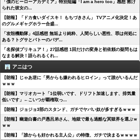
「僕のヒーローアカデミア」特別短編「I am a hero too」感想 救け
られた彼女の...
【朗報】「ドカ食いダイスキ！ もちづきさん」 TVアニメ化決定！あ
のグルメギャグホラー合盛...
「攻殻機動隊」4話感想 無垢より純粋、人間らしい悪性、罪は何処に
ある？トグサとバトーのバデ...
「名探偵プリキュア！」27話感想 1回だけの変身と初依頼の疑問もは
なまる解決！語られるくれ...
アニはつ
【朗報】じゃあ逆に「男からも嫌われるヒロイン」って誰がいるんだ
ｗｗｗ
【朗報】マリオカート「1位弱いです、ドリフト加速します、排気量
低いです」←こいつが覇権取っ...
【朗報】ジョジョ3部のスタンド、ガチでヤバい奴が多すぎるｗｗｗ
【朗報】幽遊白書の戸愚呂弟さん、地獄で最も過酷な冥獄界を選ぶｗ
ｗｗ
【朗報】「誰からも好かれる主人公」の特徴、ガチで決まるｗｗｗｗ