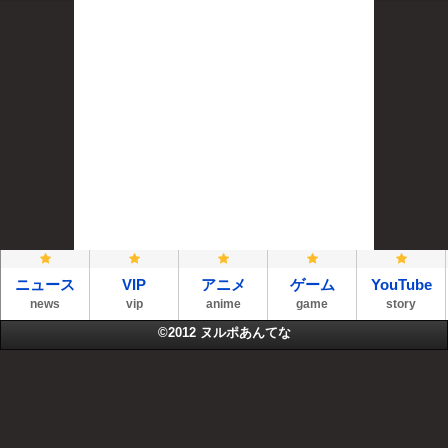
ニュース
VIP
アニメ
ゲーム
YouTube
news
vip
anime
game
story
©2012
ヌルポあんてな