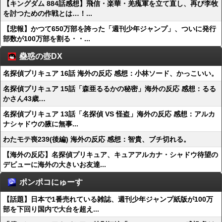
【キングダム 884話感想】飛信・楽華・羌瘣軍を立て直し、再び李牧
を討つための作戦とは…！...
【悲報】かつて650万部を誇った「週刊少年ジャンプ」、ついに発行
部数が100万部を割る・・...
蠱惑の壺DX
名探偵プリキュア 16話 海外の反応 感想：小林ソード、かっこいい。
名探偵プリキュア 15話「森亜るるかの秘密」海外の反応 感想：るる
かさん43歳…
名探偵プリキュア 13話「名探偵 VS 怪盗」海外の反応 感想：アルカ
ナシャドウの腋に無事...
わたモテ喪239(後編) 海外の反応 感想：智貴、ブチ切れる。
【海外の反応】名探偵プリキュア、キュアアルカナ・シャドウ待望の
デビューに海外の大きいお友達...
ポンポコにゅーす
【話題】日本で1番売れている雑誌、週刊少年ジャンプ紙版が100万
部を下回り国内で大台を超え...