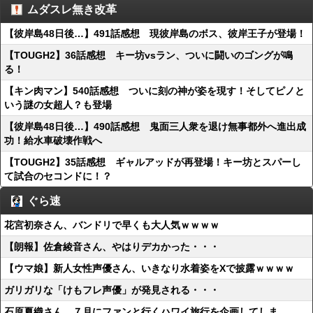
ムダスレ無き改革
【彼岸島48日後…】491話感想 現彼岸島のボス、彼岸王子が登場！
【TOUGH2】36話感想 キー坊vsラン、ついに闘いのゴングが鳴
る！
【キン肉マン】540話感想 ついに刻の神が姿を現す！そしてピノと
いう謎の女超人？も登場
【彼岸島48日後…】490話感想 鬼面三人衆を退け無事都外へ進出成
功！給水車破壊作戦へ
【TOUGH2】35話感想 ギャルアッドが再登場！キー坊とスパーし
て試合のセコンドに！？
ぐら速
花宮初奈さん、バンドリで早くも大人気ｗｗｗｗ
【朗報】佐倉綾音さん、やはりデカかった・・・
【ウマ娘】新人女性声優さん、いきなり水着姿をXで披露ｗｗｗｗ
ガリガリな「けもフレ声優」が発見される・・・
石原夏織さん、７月にファンと行くハワイ旅行を企画してしま