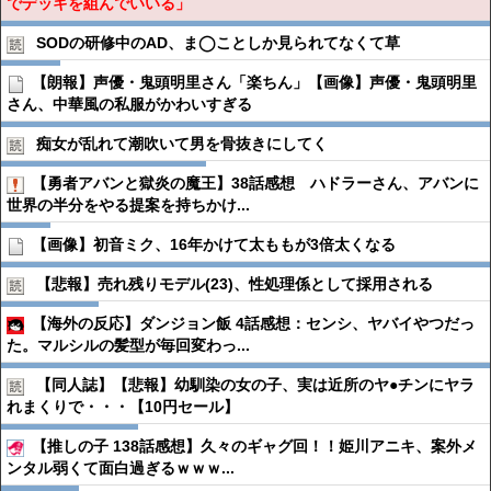
でデッキを組んでいいる」
SODの研修中のAD、ま◯ことしか見られてなくて草
【朗報】声優・鬼頭明里さん「楽ちん」【画像】声優・鬼頭明里
さん、中華風の私服がかわいすぎる
痴女が乱れて潮吹いて男を骨抜きにしてく
【勇者アバンと獄炎の魔王】38話感想 ハドラーさん、アバンに
世界の半分をやる提案を持ちかけ...
【画像】初音ミク、16年かけて太ももが3倍太くなる
【悲報】売れ残りモデル(23)、性処理係として採用される
【海外の反応】ダンジョン飯 4話感想：センシ、ヤバイやつだっ
た。マルシルの髪型が毎回変わっ...
【同人誌】【悲報】幼馴染の女の子、実は近所のヤ●︎チンにヤラ
れまくりで・・・【10円セール】
【推しの子 138話感想】久々のギャグ回！！姫川アニキ、案外メ
ンタル弱くて面白過ぎるｗｗｗ...