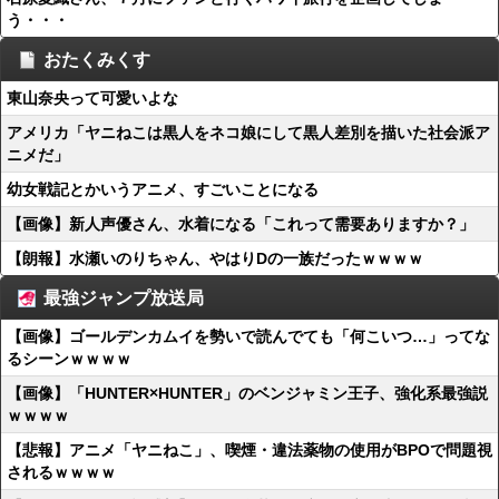
う・・・
おたくみくす
東山奈央って可愛いよな
アメリカ「ヤニねこは黒人をネコ娘にして黒人差別を描いた社会派ア
ニメだ」
幼女戦記とかいうアニメ、すごいことになる
【画像】新人声優さん、水着になる「これって需要ありますか？」
【朗報】水瀬いのりちゃん、やはりDの一族だったｗｗｗｗ
最強ジャンプ放送局
【画像】ゴールデンカムイを勢いで読んでても「何こいつ…」ってな
るシーンｗｗｗｗ
【画像】「HUNTER×HUNTER」のベンジャミン王子、強化系最強説
ｗｗｗｗ
【悲報】アニメ「ヤニねこ」、喫煙・違法薬物の使用がBPOで問題視
されるｗｗｗｗ