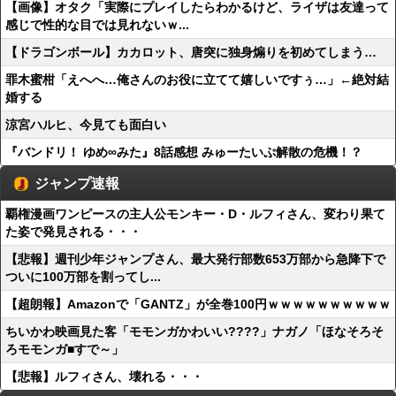
【画像】オタク「実際にプレイしたらわかるけど、ライザは友達って
感じで性的な目では見れないｗ...
【ドラゴンボール】カカロット、唐突に独身煽りを初めてしまう…
罪木蜜柑「えへへ…俺さんのお役に立てて嬉しいですぅ…」←絶対結
婚する
涼宮ハルヒ、今見ても面白い
『バンドリ！ ゆめ∞みた』8話感想 みゅーたいぷ解散の危機！？
ジャンプ速報
覇権漫画ワンピースの主人公モンキー・D・ルフィさん、変わり果て
た姿で発見される・・・
【悲報】週刊少年ジャンプさん、最大発行部数653万部から急降下で
ついに100万部を割ってし...
【超朗報】Amazonで「GANTZ」が全巻100円ｗｗｗｗｗｗｗｗｗｗ
ちいかわ映画見た客「モモンガかわいい????」ナガノ「ほなそろそ
ろモモンガ■すで～」
【悲報】ルフィさん、壊れる・・・