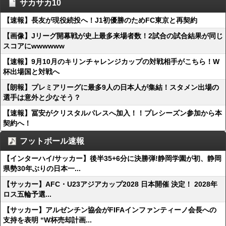
サカサカ10
【速報】長友が現役続投へ！J1初優勝のためFC東京と再契約
【画像】Jリーグ開幕戦が史上最多来場者数！2試合の試合結果が同じ
スコアにwwwwww
【速報】9月10月のキリンチャレンジカップの対戦相手がこちら！W
杯出場国と対戦へ
【朗報】プレミアリーグに最多9人の日本人が集結！スタメン出場の
選手は意外と少なそう？
【速報】冨安がクリスタルパレスへ加入！！プレシーズン参加から本
契約へ！
フットボール速報
【インターハイ/サッカー】後半35+6分に決勝弾!静岡学園が初、静岡
県勢30年ぶりの日本一...
【サッカー】AFC・U23アジアカップ2028 日本開催 決定！ 2028年
ロス五輪予選...
【サッカー】アルゼンチン協会がFIFAインファンティーノ会長への
支持を表明 “W杯売却計画...