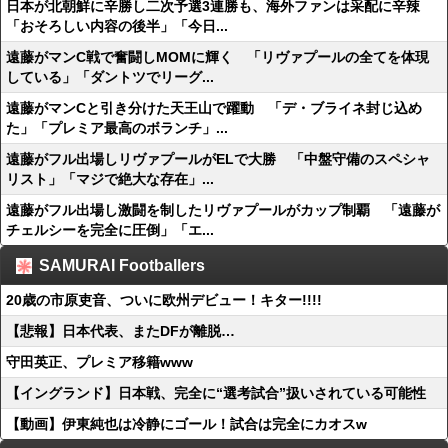
日本が北朝鮮に辛勝し二次予選3連勝も、海外ファンは采配に辛辣
「おそろしい内容の後半」「今日...
遠藤がマンC戦で奮闘しMOMに輝く 「リヴァプールの全てを体現
している」「ダントツでリーグ...
遠藤がマンCと引き分けた天王山で躍動 「デ・ブライネ封じ込め
た」「プレミア最高のボランチ」...
遠藤がフル出場しリヴァプールがELで大勝 「中盤守備のスペシャ
リスト」「マジで絶大な存在」...
遠藤がフル出場し激闘を制したリヴァプールがカップ制覇 「遠藤が
チェルシーを完全に圧倒」「エ...
SAMURAI Footballers
20歳の市原吏音、ついに欧州デビュー！キター!!!!
【悲報】日本代表、またDFが離脱…
守田英正、プレミア移籍www
【イングランド】日本戦、完全に“選考試合”扱いされている可能性
【動画】伊東純也は冷静にゴール！試合は完全にカオスw