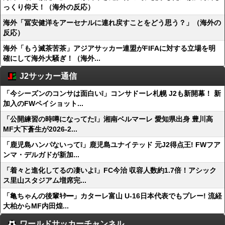
っくり仰天！（海外の反応）
海外「冨安健洋をアーセナルに連れ戻すことをどう思う？」（海外の
反応）
海外「もう滅茶苦茶」アジアサッカー連盟がFIFAに対する立場を明
確にして海外大騒ぎ！（海外...
J2サッカー通信
「今シーズンのコンサは面白い❕」コンサドーレ札幌 J2も新開幕！ 新
加入のFWペイショット...
「公開練習の時噂になってた❕」湘南ベルマーレ 愛知県出身 豊川高
MF大下蒼生が2026-2...
「鹿児島ハンパないって❕」鹿児島ユナイテッド 元J2得点王! FWフア
ンマ・デルガドが新加...
「着々と進化してるの凄いよ❕」FC今治 収容人数約1.7倍！アシック
ス里山スタジアム増席完...
「亀ちゃんの後輩ｷﾀ━」カターレ富山 U-16日本代表でもプレー! 流経
大柏からMF内田煌...
ワールドサッカーチャンネル