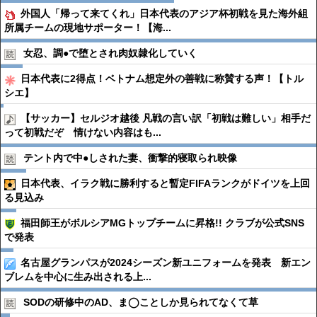
外国人「帰って来てくれ」日本代表のアジア杯初戦を見た海外組
所属チームの現地サポーター！【海...
女忍、調●︎で堕とされ肉奴隷化していく
日本代表に2得点！ベトナム想定外の善戦に称賛する声！【トル
シエ】
【サッカー】セルジオ越後 凡戦の言い訳「初戦は難しい」相手だ
って初戦だぞ 情けない内容はも...
テント内で中●︎しされた妻、衝撃的寝取られ映像
日本代表、イラク戦に勝利すると暫定FIFAランクがドイツを上回
る見込み
福田師王がボルシアMGトップチームに昇格!! クラブが公式SNS
で発表
名古屋グランパスが2024シーズン新ユニフォームを発表 新エン
ブレムを中心に生み出される上...
SODの研修中のAD、ま◯ことしか見られてなくて草