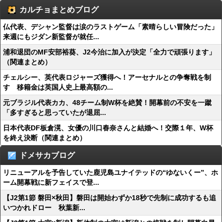
カルチョまとめブログ
仏代表、デシャン監督は涙のラストゲーム「素晴らしい冒険だった」
来週にもジダン新監督が就任...
浦和退団のMF安部裕葵、J2今治に加入が決定「全力で頑張ります」
（関連まとめ）
チェルシー、英代表ロジャーズ獲得へ！アーセナルとの争奪戦を制
す 移籍金は英国人史上最高額の...
元ブラジル代表カカ、48チーム制W杯を絶賛！開幕前の不安を一蹴
「多すぎると思っていたが退屈...
日本代表DF板倉滉、女優の川口春奈さんと結婚へ！交際１年、W杯
を終え決断（関連まとめ）
ドメサカブログ
リニューアルを予告していた鹿児島ユナイテッドの“ゆないくー”、ホ
ーム開幕戦に新フェイスで登...
【J2第1節 磐田×秋田】磐田は開始わずか18秒で先制に成功するも追
いつかれドロー 秋葉新...