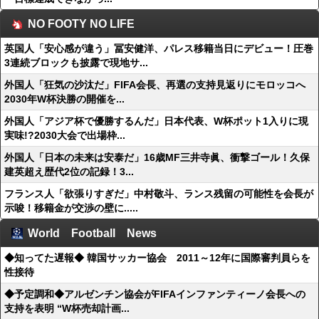
NO FOOTY NO LIFE
英国人「安心感が違う」冨安健洋、パレス移籍当日にデビュー！圧巻
3連続ブロックも披露で現地サ...
外国人「狂気の沙汰だ」FIFA会長、再選の支持見返りにモロッコへ
2030年W杯決勝の開催を...
外国人「アジア杯で優勝するんだ」日本代表、W杯ポット1入りに現
実味!?2030大会で出場枠...
外国人「日本の未来は安泰だ」16歳MF三井寺眞、衝撃ゴール！久保
建英超え歴代2位の記録！3...
フランス人「欲張りすぎだ」中村敬斗、ランス残留の可能性を会長が
示唆！移籍金が交渉の壁に.....
World Football News
◆知ってた遅報◆ 韓国サッカー協会 2011～12年に国際審判員らを
性接待
◆予定調和◆アルゼンチン協会がFIFAインファンティーノ会長への
支持を表明 “W杯売却計画...