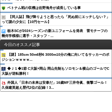
ベトナム戦の収穫は佐野海舟が成長している事
【同人誌】飛び降りようと思ったら「死ぬ前にエッチしない？」
って謎の少女に【10円セール】
栃木SCが2024シーズンの新ユニフォームを発表 雷モチーフの
幾何学模様に選手・スタッフ・...
今日のオススメ記事
【謎】185cm 50m6秒6 3000m10分の俺に向いてるサッカーのポ
ジションｗｗｗｗ...
◆Ｊ１◆1節 C大阪×岡山 岡山先制もソロモン＆横山のゴールでC
大阪が逆転勝利！
外国人「日本の未来は安泰だ」16歳MF三井寺眞、衝撃ゴール！
久保建英超え歴代2位の記録！3...