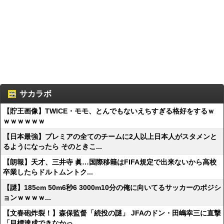
サカラボ
【貯王画像】TWICE・モモ、とんでもないえちすぎる格好をするｗ
ｗｗｗｗｗｗ
【日本最強】プレミアの全てのチームに2人以上日本人がスタメンと
るようになったら そのときこ...
【朗報】天才、三井寺 眞…国際移籍はFIFA規定で出来ないから高校
卒業したらドルトムントク...
【謎】185cm 50m6秒6 3000m10分の俺に向いてるサッカーのポジシ
ョンｗｗｗｗ...
【文春砲炸裂！】森保監督「続投の謎」 JFAのドン・田嶋幸三に直撃
「目標達成できなかっ...