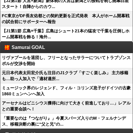
【J2第1節 大宮×新潟】新体制の大宮は新潟との接戦を制し開幕白星
スタート！自陣からのカウ...
FC東京がDF長友佑都との契約更新を正式発表 本人がホーム開幕戦
の試合前にサポーターへ報告
【J1第1節 広島×千葉】広島はシュート21本の猛攻で千葉を圧倒しホ
ーム開幕戦を飾る！海外...
Samurai GOAL
リヴァプールを退団し、フリーとなったサラーについてトラブゾンス
ポルが交渉を開始
元日本代表太田宏介氏も注目のJ1クラブ「すごく楽しみ」 主力移籍
も…助っ人加入で「適材適所...
ミュージック界のレジェンド、フィル・コリンズ息子がドイツの古豪
1860ミュンヘンへ加入
アーセナルはビニシウス獲得に向けて大きく前進しており…」レアル
との重要会談へ！
「重要なのは『つながり』」今夏スパーズ入りのM・フェルナンデ
ス、移籍決断の裏に“父と兄”の...