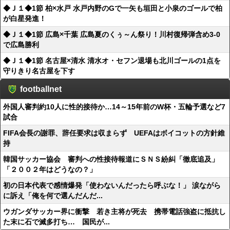
◆Ｊ１◆1節 柏×水戸 水戸内野のGで一矢も垣田と小泉のゴールで柏
が白星発進！
◆Ｊ１◆1節 広島×千葉 広島夏のくぅ～ん祭り！川村復帰弾含め3-0
で広島勝利
◆Ｊ１◆1節 名古屋×清水 清水オ・セフン退場も北川ゴールの1点を
守りきり名古屋を下す
footballnet
外国人審判約10人に性的接待か…14～15年前のW杯・五輪予選など7
試合
FIFA会長の謝罪、辞任要求は収まらず UEFAはボイコットの方針維
持
韓国サッカー協会 審判への性接待報道にＳＮＳ紛糾「徹底追及」
「２００２年はどうなの？」
初の日本代表で感情爆発「使わないんだったら呼ぶな！」 涙ながら
に訴え「俺を何で選んだんだ...
ウガンダサッカー界に衝撃 若き主将が死去 携帯電話強盗に抵抗し
た末に石で滅多打ち… 国民が...