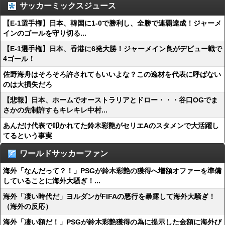
サッカーミックスジュース
【E-1選手権】日本、韓国に1-0で勝利し、全勝で連覇達成！ジャーメ
インのゴールを守り切る...
【E-1選手権】日本、香港に6発大勝！ジャーメイン良がデビュー戦で
4ゴール！
佐野海舟はそろそろ許されてもいいよな？この逸材を代表に呼ばない
のは大損失だろ
【悲報】日本、ホームでオーストラリアとドロー・・・谷口OGでま
さかの先制許すもキレキレ中村...
あんだけ代表で叩かれてた鈴木彩艶がセリエAのスタメンで大活躍し
てるという事実
ワールドサッカーファン
海外「なんだって？！」PSGが鈴木彩艶の獲得へ増額オファーを準備
していることに海外大騒ぎ！...
海外「凄い時代だ」ヨルダンがFIFAの悪行を暴露して海外大騒ぎ！
（海外の反応）
海外「凄い額だ！」PSGが鈴木彩艶獲得の為に提示した金額に海外び