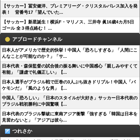
【サッカー】冨安健洋、プレミアリーグ・クリスタルパレス加入を発
表！ 背番号17「望んでいた...
【サッカー】新星誕生！横浜F・マリノス、三井寺 眞16歳4カ月5日
ゴール 全３得点絡む！ ...
アブロードチャンネル
日本人がアメリカで歴史的快挙！中国人「恐ろしすぎる」「人間にこ
んなことが可能なのか？」「サ...
日本代表・森保監督の試合後の振る舞いに中国感心「親しみやすくて
有能」「謙虚で礼儀正しい」【...
日本人選手がブラジル戦で圧巻の3人ぶち抜きドリブル！中国人「バ
ケモンだ」「風のような男」【...
中国人「恐ろしい」「日本のスタイルが大好き」サッカー日本代表の
ブラジル戦初勝利に中国驚嘆【...
日本代表のブラジル撃破に東南アジア衝撃「強すぎる「韓国は日本を
見習わないと」「アジアは彼ら...
つれさか