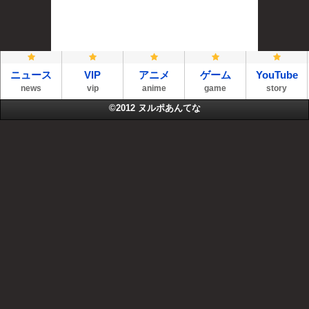
ニュース
VIP
アニメ
ゲーム
YouTube
news
vip
anime
game
story
©2012
ヌルポあんてな