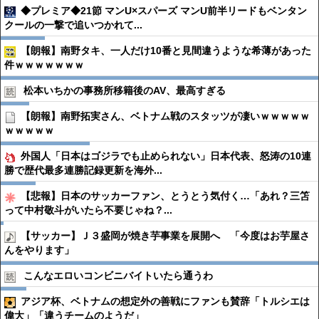
◆プレミア◆21節 マンU×スパーズ マンU前半リードもベンタン
クールの一撃で追いつかれて...
【朗報】南野タキ、一人だけ10番と見間違うような希薄があった
件ｗｗｗｗｗｗｗ
松本いちかの事務所移籍後のAV、最高すぎる
【朗報】南野拓実さん、ベトナム戦のスタッツが凄いｗｗｗｗｗ
ｗｗｗｗｗ
外国人「日本はゴジラでも止められない」日本代表、怒涛の10連
勝で歴代最多連勝記録更新を海外...
【悲報】日本のサッカーファン、とうとう気付く…「あれ？三笘
って中村敬斗がいたら不要じゃね？...
【サッカー】Ｊ３盛岡が焼き芋事業を展開へ 「今度はお芋屋さ
んをやります」
こんなエロいコンビニバイトいたら通うわ
アジア杯、ベトナムの想定外の善戦にファンも賛辞「トルシエは
偉大」「違うチームのようだ」