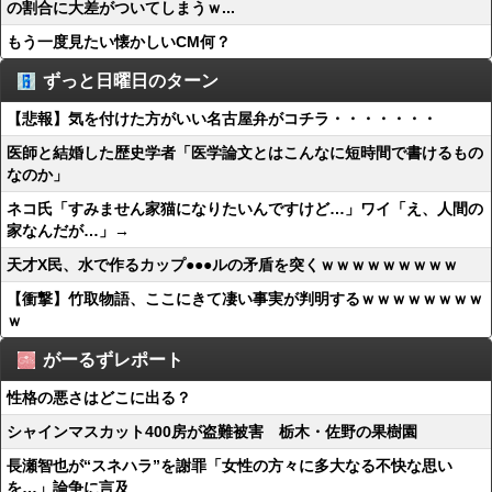
の割合に大差がついてしまうｗ...
もう一度見たい懐かしいCM何？
ずっと日曜日のターン
【悲報】気を付けた方がいい名古屋弁がコチラ・・・・・・・
医師と結婚した歴史学者「医学論文とはこんなに短時間で書けるもの
なのか」
ネコ氏「すみません家猫になりたいんですけど…」ワイ「え、人間の
家なんだが…」→
天才X民、水で作るカップ●●●ルの矛盾を突くｗｗｗｗｗｗｗｗｗ
【衝撃】竹取物語、ここにきて凄い事実が判明するｗｗｗｗｗｗｗｗ
ｗ
がーるずレポート
性格の悪さはどこに出る？
シャインマスカット400房が盗難被害 栃木・佐野の果樹園
長瀬智也が“スネハラ”を謝罪「女性の方々に多大なる不快な思い
を…」論争に言及