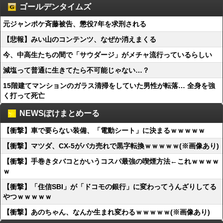
ゴールデンタイムズ
元ジャンポケ斉藤被告、懲役7年を求刑される
【悲報】みい山のコンテンツ、なぜか消えまくる
今、中高生たちの間で「サウダージ」がメチャ流行っているらしい
減塩って普通に生きてたら不可能じゃない…？
15階建てマンションのガラス清掃をしていた男性が転落… 全身を強
く打って死亡
NEWSぽけまとめーる
【衝撃】車で要らない装備、「電動シート」に決まるｗｗｗｗｗ
【衝撃】マツダ、CX-5がバカ売れで黒字転換ｗｗｗｗｗ(※画像あり)
【衝撃】手巻きタバコとかいうコスパ最強の喫煙方法←これｗｗｗｗ
ｗ
【衝撃】「住信SBI」が「ドコモの銀行」に変わってうんざりしてる
やつｗｗｗｗｗ
【衝撃】あのちゃん、なんか生まれ変わるｗｗｗｗｗ(※画像あり)