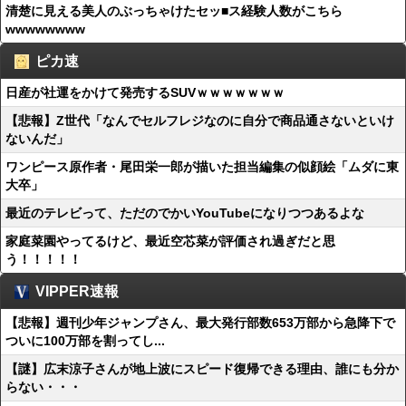
清楚に見える美人のぶっちゃけたセッ■ス経験人数がこちら
wwwwwwww
ピカ速
日産が社運をかけて発売するSUVｗｗｗｗｗｗｗ
【悲報】Z世代「なんでセルフレジなのに自分で商品通さないといけ
ないんだ」
ワンピース原作者・尾田栄一郎が描いた担当編集の似顔絵「ムダに東
大卒」
最近のテレビって、ただのでかいYouTubeになりつつあるよな
家庭菜園やってるけど、最近空芯菜が評価され過ぎだと思
う！！！！！
VIPPER速報
【悲報】週刊少年ジャンプさん、最大発行部数653万部から急降下で
ついに100万部を割ってし...
【謎】広末涼子さんが地上波にスピード復帰できる理由、誰にも分か
らない・・・