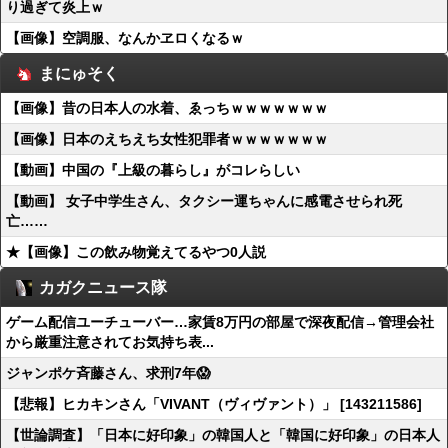
り過ぎて炎上ｗ
【画像】空調服、なんかヱロくなるｗ
まにゅそく
【画像】昔の日本人の水着、ゑっちｗｗｗｗｗｗｗ
【画像】日本のえちえち女性犯罪者ｗｗｗｗｗｗｗ
【動画】中国の『上級の暮らし』がコレらしい
【動画】 女子中学生さん、タクシー運ちゃんに感電させられ死
亡……
★【画像】この飲み物覚えてるやつ0人説
カガクニュース隊
ゲーム配信ユーチューバー…家賃8万円の部屋で深夜配信→管理会社
から厳重注意されてお気持ち表...
ジャンポケ斉藤さん、求刑7年😱
【悲報】ヒカキンさん「VIVANT（ヴィヴァント）」 [143211586]
【世論調査】「日本に好印象」の韓国人と「韓国に好印象」の日本人