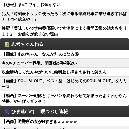
【悲報】ま○こワイ、お金がない
犯人「時刻表トリック使ったろ！次に来る最終列車に乗り継ぎすれば
アリバイ成立や！」
蜂蜜「美味しいです栄養価高いです消化によく疲労回復の効力もあり
ます」←お前らが飲まない理由
思考ちゃんねる
【画像】あのちゃん、なんか別人になる😭
今のVチューバー界隈、閉塞感が半端ない…
税金滞納してたんやがついに給料差し押さえされて笑えん
【画像】SOUL'd OUT、ベスト盤「はじめてのSOUL'd OUT」をリリ
ース！
【動画】スーパー戦隊とギャバンを終わらせて始まったよくわからん
特撮、やっぱりダメそう
ひま速(°∀°) -暇つぶし速報-
【画像】避難所の女がHすぎるｗｗｗｗｗ