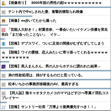
【画像有り】 8000年前の男性の顔ｗｗｗｗｗｗｗｗｗｗｗ
テント内で中●︎しされた妻、衝撃的寝取られ映像
【画像】●●歩いてたから撮った
「芸能人大好き！」村重杏奈、一番会いたいイケメン俳優を実名
告白「まだ会ったことない」 イケ...
【悲報】デブスワイ、ついに足首の間接がむずむずしてしまう
【朗報】ワイの愛猫、恋人みたいに寄り添ってくれるｗｗｗｗｗ
ｗｗｗｗｗｗｗｗ
【悲報】美人まんさん、男の人からホテルに誘われた結果→
弟の性欲処理は、姉がするものだと思っている。
松本いちかの事務所移籍後のAV、最高すぎる
【同人誌】陰キャオタクカメコのママはどすけべ専属ド淫乱コス
プレイヤー
【悲報】サントリー社長「万博より復興優先すべき！！」