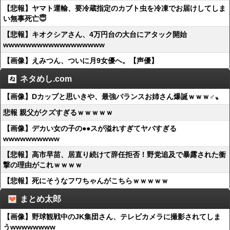
【悲報】ヤマト運輸、要冷蔵指定のカブト虫を冷凍でお届けしてしま
い無事死亡😇
【悲報】キオクシアさん、4万円台の大台にアタック開始
wwwwwwwwwwwwwwwwww
【画像】えみつん、ついに月9女優へ。【声優】
ネタめし.com
【画像】Dカップと思いきや、最強バランスお姉さん爆誕ｗｗｗ♂〟
悲報 親父がクズすぎるｗｗｗｗｗ
【画像】デカい女の子の●●スが溢れすぎてヤバすぎる
wwwwwwwwww
【悲報】高市早苗、居直り続けて辞任拒否！野党追及で暴露された衝
撃の理由がこれｗｗｗｗ
【悲報】死にそうなフワちゃんがこちらｗｗｗｗｗ
まとめ太郎
【画像】野球観戦中のJK集団さん、テレビカメラに撮影されてしま
うwwwwwwww