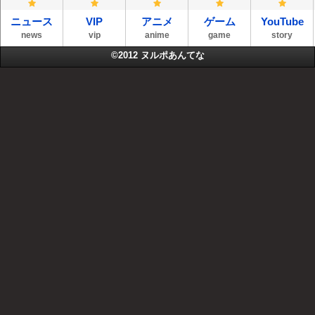
ニュース
VIP
アニメ
ゲーム
YouTube
news
vip
anime
game
story
©2012
ヌルポあんてな