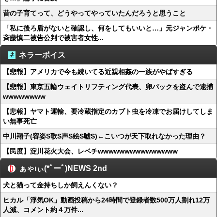
昔の子育てって、どうやってやっていたんだろうと思うこと
「私に後ろ盾がないと確認し、何をしてもいいと…」元ジャンポケ・
斉藤慎二被告公判で被害者女性...
ネラーボイス
【悲報】アメリカで今も続いてる近親相姦の一族がやばすぎる
【悲報】東京五輪ウェイトリフティング代表、卵パックを盗んで逮捕
wwwwwwww
【悲報】ヤマト運輸、要冷蔵指定のカブト虫を冷凍でお届けしてしま
い無事死亡
中川翔子(容姿S歌S声S絵S嘘S)←こいつが天下取れなかった理由？
【民度】淀川花火大会、レベチwwwwwwwwwwwwwww
ぁゃιぃ(*ﾟーﾟ)NEWS 2nd
犬と猫って金持ちしか飼えんくない？
ヒカル「浮気OK」動画投稿から24時間で登録者数500万人割れ12万
人減、コメント約４万件...