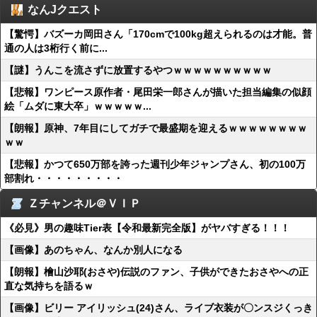
なんJクエスト
【驚愕】バズーカ岡田さん「170cmで100kg超えられるのは才能。普
通の人は3桁行く前に...
【謎】うんこを流さずに放置するやつｗｗｗｗｗｗｗｗｗｗ
【悲報】ワンピース原作者・尾田栄一郎さんが描いた担当編集の似顔
絵「ムダに東大卒」ｗｗｗｗｗ...
【朗報】原神、7年目にしてガチで最盛期を迎えるｗｗｗｗｗｗｗｗ
ｗｗ
【悲報】かつて650万部を誇った週刊少年ジャンプさん、初の100万
部割れ・・・・・・・・・
Ｚチャンネル＠ＶＩＰ
《必見》男の趣味Tier表【令和最新完全版】がヤバすぎる！！！
【画像】あのちゃん、なんか別人になる
【朗報】檜山沙耶(おさや)伝説のファン、子供ができたおさやへの正
直な気持ちを語るｗ
【画像】ビリー アイリッシュ(24)さん、ライブ衣装が〇ンスジくっき