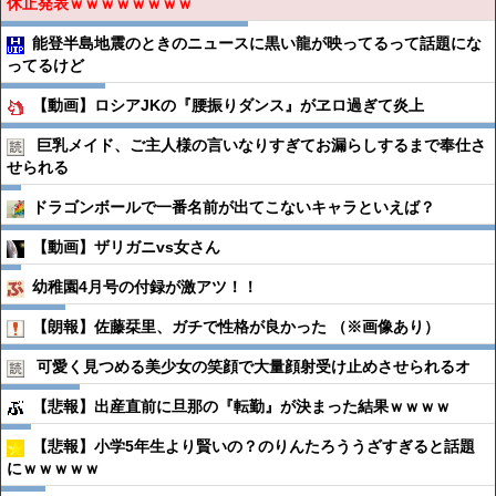
休止発表ｗｗｗｗｗｗｗｗ
能登半島地震のときのニュースに黒い龍が映ってるって話題にな
ってるけど
【動画】ロシアJKの『腰振りダンス』がヱロ過ぎて炎上
巨乳メイド、ご主人様の言いなりすぎてお漏らしするまで奉仕さ
せられる
ドラゴンボールで一番名前が出てこないキャラといえば？
【動画】ザリガニvs女さん
幼稚園4月号の付録が激アツ！！
【朗報】佐藤栞里、ガチで性格が良かった （※画像あり）
可愛く見つめる美少女の笑顔で大量顔射受け止めさせられるオ
【悲報】出産直前に旦那の『転勤』が決まった結果ｗｗｗｗ
【悲報】小学5年生より賢いの？のりんたろううざすぎると話題
にｗｗｗｗｗ