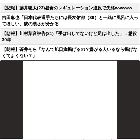
【悲報】藤井聡太(23)昼食のレギュレーション違反で失格wwwww
吉田麻也「日本代表選手たちには長友佑都（39）と一緒に風呂に入っ
てほしい。彼の凄さが分かる...
【悲報】川村葉音被告(21)「手は出してないけど足は出した」→懲役
30年
【朗報】蒼井そら「なんで旭日旗掲げるの？嫌がる人いるなら掲げな
くてよくない？」