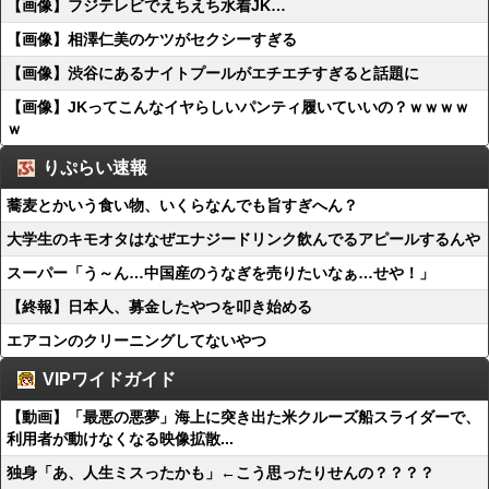
【画像】フジテレビでえちえち水着JK…
【画像】相澤仁美のケツがセクシーすぎる
【画像】渋谷にあるナイトプールがエチエチすぎると話題に
【画像】JKってこんなイヤらしいパンティ履いていいの？ｗｗｗｗ
ｗ
りぷらい速報
蕎麦とかいう食い物、いくらなんでも旨すぎへん？
大学生のキモオタはなぜエナジードリンク飲んでるアピールするんや
スーパー「う～ん…中国産のうなぎを売りたいなぁ…せや！」
【終報】日本人、募金したやつを叩き始める
エアコンのクリーニングしてないやつ
VIPワイドガイド
【動画】「最悪の悪夢」海上に突き出た米クルーズ船スライダーで、
利用者が動けなくなる映像拡散...
独身「あ、人生ミスったかも」←こう思ったりせんの？？？？