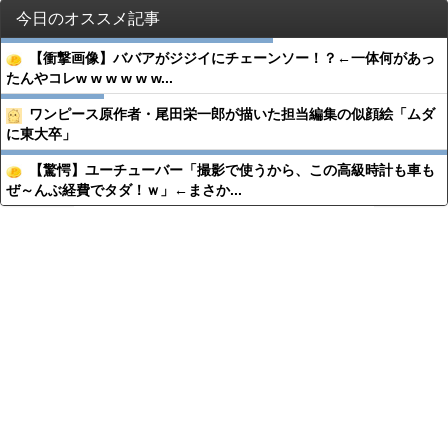
今日のオススメ記事
【衝撃画像】ババアがジジイにチェーンソー！？←一体何があっ
たんやコレw w w w w w...
ワンピース原作者・尾田栄一郎が描いた担当編集の似顔絵「ムダ
に東大卒」
【驚愕】ユーチューバー「撮影で使うから、この高級時計も車も
ぜ～んぶ経費でタダ！ｗ」←まさか...