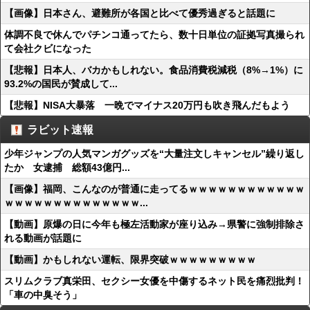
【画像】日本さん、避難所が各国と比べて優秀過ぎると話題に
体調不良で休んでパチンコ通ってたら、数十日単位の証拠写真撮られ
て会社クビになった
【悲報】日本人、バカかもしれない。食品消費税減税（8%→1%）に
93.2%の国民が賛成して...
【悲報】NISA大暴落 一晩でマイナス20万円も吹き飛んだもよう
ラビット速報
少年ジャンプの人気マンガグッズを“大量注文しキャンセル”繰り返し
たか 女逮捕 総額43億円...
【画像】福岡、こんなのが普通に走ってるｗｗｗｗｗｗｗｗｗｗｗｗ
ｗｗｗｗｗｗｗｗｗｗｗｗｗｗ...
【動画】原爆の日に今年も極左活動家が座り込み→県警に強制排除さ
れる動画が話題に
【動画】かもしれない運転、限界突破ｗｗｗｗｗｗｗｗｗ
スリムクラブ真栄田、セクシー女優を中傷するネット民を痛烈批判！
「車の中臭そう」