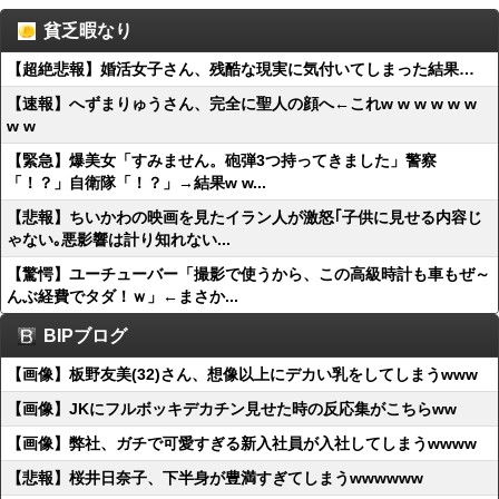
貧乏暇なり
【超絶悲報】婚活女子さん、残酷な現実に気付いてしまった結果…
【速報】へずまりゅうさん、完全に聖人の顔へ←これw w w w w w
w w
【緊急】爆美女「すみません。砲弾3つ持ってきました」警察
「！？」自衛隊「！？」→結果w w...
【悲報】ちいかわの映画を見たイラン人が激怒｢子供に見せる内容じ
ゃない｡悪影響は計り知れない...
【驚愕】ユーチューバー「撮影で使うから、この高級時計も車もぜ～
んぶ経費でタダ！ｗ」←まさか...
BIPブログ
【画像】板野友美(32)さん、想像以上にデカい乳をしてしまうwww
【画像】JKにフルボッキデカチン見せた時の反応集がこちらww
【画像】弊社、ガチで可愛すぎる新入社員が入社してしまうwwww
【悲報】桜井日奈子、下半身が豊満すぎてしまうwwwwww