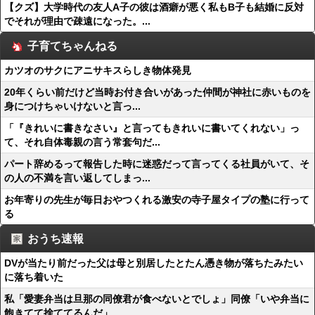
【クズ】大学時代の友人A子の彼は酒癖が悪く私もB子も結婚に反対
でそれが理由で疎遠になった。...
子育てちゃんねる
カツオのサクにアニサキスらしき物体発見
20年くらい前だけど当時お付き合いがあった仲間が神社に赤いものを
身につけちゃいけないと言っ...
「『きれいに書きなさい』と言ってもきれいに書いてくれない」っ
て、それ自体毒親の言う常套句だ...
パート辞めるって報告した時に迷惑だって言ってくる社員がいて、そ
の人の不満を言い返してしまっ...
お年寄りの先生が毎日おやつくれる激安の寺子屋タイプの塾に行って
る
おうち速報
DVが当たり前だった父は母と別居したとたん憑き物が落ちたみたい
に落ち着いた
私「愛妻弁当は旦那の同僚君が食べないとでしょ」同僚「いや弁当に
飽きてて捨ててるんだ」