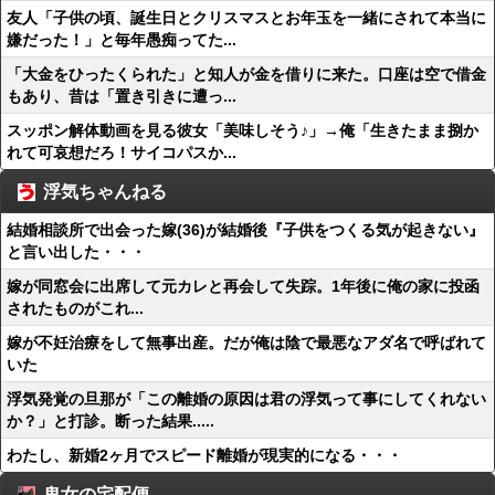
友人「子供の頃、誕生日とクリスマスとお年玉を一緒にされて本当に
嫌だった！」と毎年愚痴ってた...
「大金をひったくられた」と知人が金を借りに来た。口座は空で借金
もあり、昔は「置き引きに遭っ...
スッポン解体動画を見る彼女「美味しそう♪」→俺「生きたまま捌か
れて可哀想だろ！サイコパスか...
浮気ちゃんねる
結婚相談所で出会った嫁(36)が結婚後『子供をつくる気が起きない』
と言い出した・・・
嫁が同窓会に出席して元カレと再会して失踪。1年後に俺の家に投函
されたものがこれ...
嫁が不妊治療をして無事出産。だが俺は陰で最悪なアダ名で呼ばれて
いた
浮気発覚の旦那が「この離婚の原因は君の浮気って事にしてくれない
か？」と打診。断った結果.....
わたし、新婚2ヶ月でスピード離婚が現実的になる・・・
鬼女の宅配便