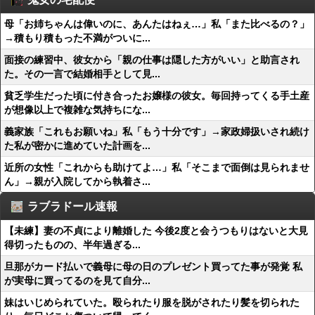
母「お姉ちゃんは偉いのに、あんたはねぇ…」私「また比べるの？」
→積もり積もった不満がついに...
面接の練習中、彼女から「親の仕事は隠した方がいい」と助言され
た。その一言で結婚相手として見...
貧乏学生だった頃に付き合ったお嬢様の彼女。毎回持ってくる手土産
が想像以上で複雑な気持ちにな...
義家族「これもお願いね」私「もう十分です」→家政婦扱いされ続け
た私が密かに進めていた計画を...
近所の女性「これからも助けてよ…」私「そこまで面倒は見られませ
ん」→親が入院してから執着さ...
ラブラドール速報
【未練】妻の不貞により離婚した 今後2度と会うつもりはないと大見
得切ったものの、半年過ぎる...
旦那がカード払いで義母に母の日のプレゼント買ってた事が発覚 私
が実母に買ってるのを見て自分...
妹はいじめられていた。殴られたり服を脱がされたり髪を切られた