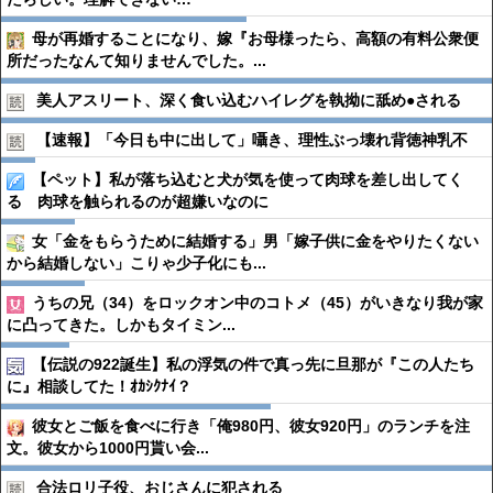
母が再婚することになり、嫁『お母様ったら、高額の有料公衆便
所だったなんて知りませんでした。...
美人アスリート、深く食い込むハイレグを執拗に舐め●︎される
【速報】「今日も中に出して」囁き、理性ぶっ壊れ背徳神乳不
【ペット】私が落ち込むと犬が気を使って肉球を差し出してく
る 肉球を触られるのが超嫌いなのに
女「金をもらうために結婚する」男「嫁子供に金をやりたくない
から結婚しない」こりゃ少子化にも...
うちの兄（34）をロックオン中のコトメ（45）がいきなり我が家
に凸ってきた。しかもタイミン...
【伝説の922誕生】私の浮気の件で真っ先に旦那が『この人たち
に』相談してた！ｵｶｼｸﾅｲ？
彼女とご飯を食べに行き「俺980円、彼女920円」のランチを注
文。彼女から1000円貰い会...
合法ロリ子役、おじさんに犯される