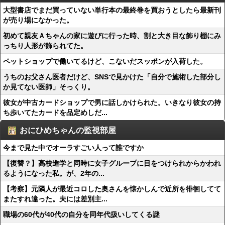
大型書店でまだ買っていない単行本の最終巻を買おうとしたら最新刊
が売り場になかった。
初めて親友Ａちゃんの家に遊びに行った時、割と大き目な飾り棚にみ
っちり人形が飾られてた。
ペットショップで働いてるけど、こないだスッポンが入荷した。
うちのお父さん医者だけど、SNSで見かけた「自分で施術した部分し
か見てない医師」そっくり。
彼女が中古カードショップで男に話しかけられた。いきなり彼女の持
ち歩いてたカードを品定めしだ...
おにひめちゃんの監視部屋
今まで見た中でオーラすごい人って誰ですか
【復讐？】高校進学と同時に女子グループに目をつけられからかわれ
るようになった私。が、2年の...
【考察】元隣人が最近コロした奥さんを懐かしんで近所を徘徊してて
またすれ違った。夫には差別主...
職場の60代が40代の自分を同年代扱いしてくる謎