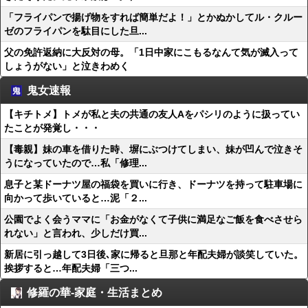
「フライパンで揚げ物をすれば簡単だよ！」とかぬかしてル・クルー
ゼのフライパンを駄目にした旦...
父の免許返納に大反対の母。「1日中家にこもるなんて気が滅入って
しょうがない」と泣きわめく
鬼女速報
【キチトメ】トメが私と夫の共通の友人Aをパシリのように扱ってい
たことが発覚し・・・
【毒親】妹の車を借りた時、塀にぶつけてしまい、妹が凹んで泣きそ
うになっていたので…私「修理...
息子と某ドーナツ屋の福袋を買いに行き、ドーナツを持って駐車場に
向かって歩いていると…泥「２...
公園でよく会うママに「お金がなくて子供に満足なご飯を食べさせら
れない」と言われ、少しだけ買...
新居に引っ越して3日後､家に帰ると旦那と年配夫婦が談笑していた。
挨拶すると…年配夫婦「三つ...
修羅の華-家庭・生活まとめ