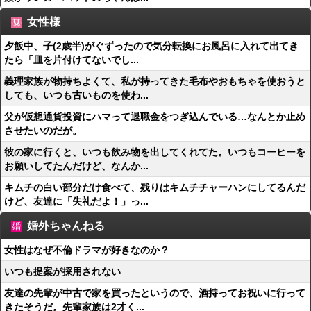
女性様
夕飯中、子(2歳半)がぐずったので気分転換にお風呂に入れて出てき
たら「皿を片付けてないでし...
義理家族が物持ちよくて、私が持ってきた毛布やおもちゃを使おうと
しても、いつも古いものを使わ...
父が仮想通貨投資にハマって退職金をつぎ込んでいる…なんとか止め
させたいのだが。
彼の家に行くと、いつも飲み物を出してくれてた。いつもコーヒーを
お願いしてたんだけど、なんか...
キムチの白い部分だけ食べて、残りはキムチチャーハンにしてるんだ
けど、友達に「失礼だよ！」っ...
婚外ちゃんねる
女性はなぜ不倫ドラマが好きなのか？
いつも提案が採用されない
友達の先輩が中古で家を買ったというので、酒持ってお祝いに行って
きたそうだ。先輩家族は2才く...