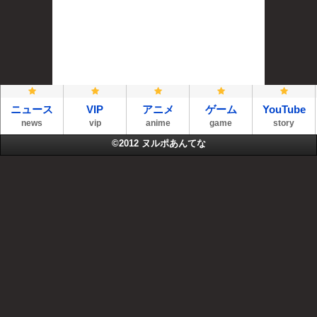
ニュース
VIP
アニメ
ゲーム
YouTube
news
vip
anime
game
story
©2012
ヌルポあんてな