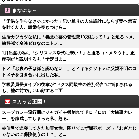
まなにゅ～
「子供を作らなきゃよかった」思い通りの人生設計にならず妻へ暴言
を吐く友人。離婚を突きつけら...
生活カツカツな私に「義父の墓の管理費10万払って！」と迫るトメ。
給料減で余裕ゼロなのにトメ...
1月出産の私に「クリスマス挙式に来い！」と迫るコトメ＆ウト。正
産期だと説明するも「予定日ま...
トメ「お腹の子は孫と認めない！」とイキるクソトメに父親不明のコ
トメ子を引き合いに出した私。...
学級委員長タイプの後輩が“ドクズ同級生の差別発言”に悩まされる
も、他の前ではいい顔する二面...
スカッと王国！
スープカレー流行期にジャガイモ煮崩れでドロドロの「大惨事カレ
ー」を錬成してしまった私、怒る...
赤信号で追突してきた加害女性、降りてこず謝罪ポーズ→「わざとじ
ゃないのに保険使うの！？」と...