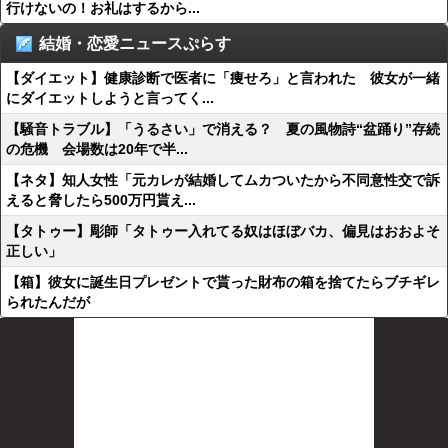
行けないの！お礼はするから...
結婚・恋愛ニュースぷらす
【ダイエット】健康診断で医者に「痩せろ」と言われた 彼女が一緒
にダイエットしようと言ってく...
【騒音トラブル】「うるさい」で消える？ 夏の風物詩“盆踊り”存続
の危機 会場数は20年で半...
【ネタ】知人女性「元カレが結婚してムカついたから不同意性交で訴
えると脅したら500万円貰え...
【タトゥー】彫師「タトゥー入れてる奴はほぼバカ、偏見はおおよそ
正しい」
【箱】彼女に誕生日プレゼントで貰った財布の箱を捨てたらブチギレ
られたんだが