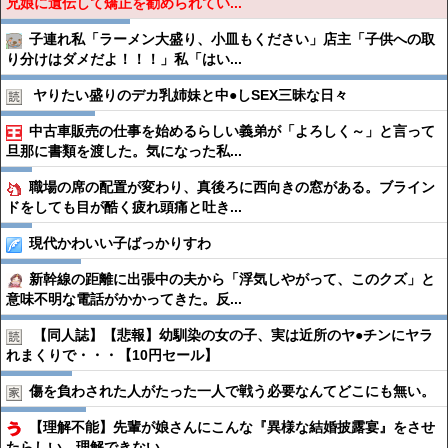
兄娘に遺伝して矯正を勧められてい...
子連れ私「ラーメン大盛り、小皿もください」店主「子供への取
り分けはダメだよ！！！」私「はい...
ヤりたい盛りのデカ乳姉妹と中●︎しSEX三昧な日々
中古車販売の仕事を始めるらしい義弟が「よろしく～」と言って
旦那に書類を渡した。気になった私...
職場の席の配置が変わり、真後ろに西向きの窓がある。ブライン
ドをしても目が酷く疲れ頭痛と吐き...
現代かわいい子ばっかりすわ
新幹線の距離に出張中の夫から「浮気しやがって、このクズ」と
意味不明な電話がかかってきた。反...
【同人誌】【悲報】幼馴染の女の子、実は近所のヤ●︎チンにヤラ
れまくりで・・・【10円セール】
傷を負わされた人がたった一人で戦う必要なんてどこにも無い。
【理解不能】先輩が娘さんにこんな『異様な結婚披露宴』をさせ
たらしい。理解できない…