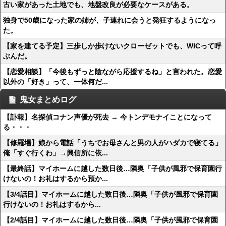
古い家があった土地でも、地盤改良が必要なケースがある。
独身で50歳になった家の姉が、子連れに会うと発狂するようになっ
た。
【家を建てる予定】三歩しか歩けないクローゼットでも、WICって呼
ぶんだ。
【恋愛相談】「今後もずっと陰ながら応援するね」と言われた。恋愛
以外の「好き」って、一体何だ...
鬼女まとめログ
【訃報】名探偵コナン声優が死去 → 今トンデモナイことになって
る・・・
【修羅場】娘から電話「うちでお母さんと男の人がハダカで寝てる」
俺「すぐ行くわ」→興信所に依...
【最終話】マイホームに越した数日後…隣奥「子供が風邪で保育園行
けないの！お礼はするから預か...
【3/4話目】マイホームに越した数日後…隣奥「子供が風邪で保育園
行けないの！お礼はするから...
【2/4話目】マイホームに越した数日後…隣奥「子供が風邪で保育園