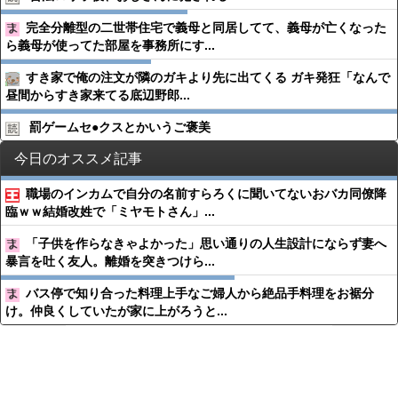
完全分離型の二世帯住宅で義母と同居してて、義母が亡くなった
ら義母が使ってた部屋を事務所にす...
すき家で俺の注文が隣のガキより先に出てくる ガキ発狂「なんで
昼間からすき家来てる底辺野郎...
罰ゲームセ●︎クスとかいうご褒美
今日のオススメ記事
職場のインカムで自分の名前すらろくに聞いてないおバカ同僚降
臨ｗｗ結婚改姓で「ミヤモトさん」...
「子供を作らなきゃよかった」思い通りの人生設計にならず妻へ
暴言を吐く友人。離婚を突きつけら...
バス停で知り合った料理上手なご婦人から絶品手料理をお裾分
け。仲良くしていたが家に上がろうと...