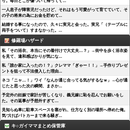
り。毎日どこか傷ついて帰ってく...
一人息子が障害児だったけど、それはもう可愛がって育てていて、そ
の子の将来の為にお金を貯めて...
結婚する事になったので、久々に実兄と会った。実兄「（テーブルに
両手をついて）すまなかった。...
修羅場ハザード
私「その浴衣、本当にその着付けで大丈夫…？」→街中を歩く浴衣姿
を見て、違和感ばかりが気にな...
私「誰か家に入ったの！？」クレママ「ぎゃー！！」→手作りプレゼ
ントを狙って不法侵入した理由...
ネコ「ニャ…！」ワイ「なんか通じ合ってる気がするなｗ」→心が通
じたと思った次の瞬間、まさか...
予定外の妊娠で家計が苦しくなり、義兄嫁に恥を忍んでお願いをし
た。その返事が予想外すぎて…
見知らぬ車に駐車スペースを塞がれ、仕方なく別の場所へ停めた俺。
気づけばパトカーまで来る騒ぎ...
キ○ガイママまとめ保管庫