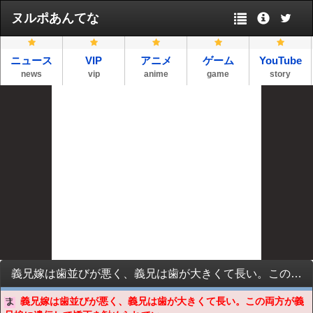
ヌルポあんてな
ニュース
VIP
アニメ
ゲーム
YouTube
news
vip
anime
game
story
義兄嫁は歯並びが悪く、義兄は歯が大きくて長い。この両方が義兄娘に遺伝して矯正を勧められているそうだが・・・
義兄嫁は歯並びが悪く、義兄は歯が大きくて長い。この両方が義