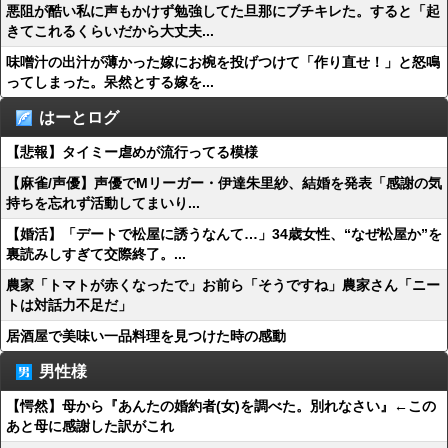
悪阻が酷い私に声もかけず勉強してた旦那にブチキレた。すると「起
きてこれるくらいだから大丈夫...
味噌汁の出汁が薄かった嫁にお椀を投げつけて「作り直せ！」と怒鳴
ってしまった。呆然とする嫁を...
はーとログ
【悲報】タイミー虐めが流行ってる模様
【麻雀/声優】声優でMリーガー・伊達朱里紗、結婚を発表「感謝の気
持ちを忘れず活動してまいり...
【婚活】「デートで松屋に誘うなんて…」34歳女性、“なぜ松屋か”を
裏読みしすぎて交際終了。...
農家「トマトが赤くなったで」お前ら「そうですね」農家さん「ニー
トは対話力不足だ」
居酒屋で美味い一品料理を見つけた時の感動
男性様
【愕然】母から『あんたの婚約者(女)を調べた。別れなさい』←この
あと母に感謝した訳がこれ