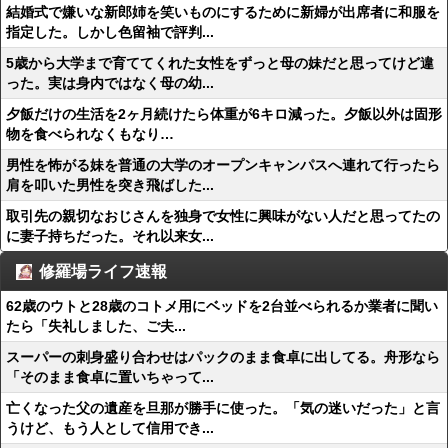
結婚式で嫌いな新郎姉を笑いものにするために新婦が出席者に和服を
指定した。しかし色留袖で評判...
5歳から大学まで育ててくれた女性をずっと母の妹だと思ってけど違
った。実は身内ではなく母の幼...
夕飯だけの生活を2ヶ月続けたら体重が6キロ減った。夕飯以外は固形
物を食べられなくもなり…
男性を怖がる妹を普通の大学のオープンキャンパスへ連れて行ったら
肩を叩いた男性を突き飛ばした...
取引先の親切なおじさんを独身で女性に興味がない人だと思ってたの
に妻子持ちだった。それ以来女...
修羅場ライフ速報
62歳のウトと28歳のコトメ用にベッドを2台並べられるか業者に聞い
たら「失礼しました、ご夫...
スーパーの刺身盛り合わせはパックのまま食卓に出してる。舟形なら
「そのまま食卓に置いちゃって...
亡くなった父の遺産を旦那が勝手に使った。「気の迷いだった」と言
うけど、もう人として信用でき...