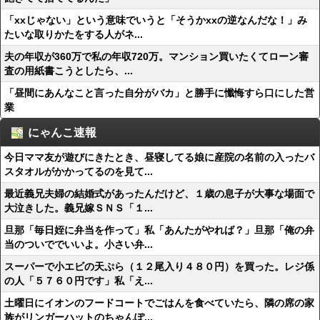
「xxじゃない」という意味でいうと「そうかxxの逆なんだな！」み
たいな取りかたをする人がネ...
夫の年収が360万で私の年収720万。マンション買いたくてローン審
査の用紙書こうとしたら、...
「昼間にあんなこと言った自分がバカ」と勝手に懺悔すら口にした営
業
にゃんこ速報
今日ママ友が遊びにきたとき、昼寝してる娘に産院の名前の入ったバ
スタオルがかかってるのを見て...
最近義兄夫婦の結婚式があったんだけど、１歳の息子が大事な場面で
大泣きした。義兄嫁ＳＮＳ「１...
旦那「毎日姪に弁当を作って」私「あんたがやれば？」旦那「俺の弁
当のついででいいよ。小さい弁...
スーパーで小エビの天ぷら（１２尾入り４８０円）を買った。レジ係
の人「５７６０円です」私「え...
土曜日にイオンのフードコートでごはんを食べていたら、隣の席の家
族がリンガーハットのちゃんぽ...