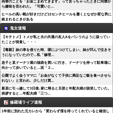
両替のことを「お金こまめてきます」って言っちゃったときに同僚か
ら嫌味を言われた。「可愛いと...
ヒールの高い靴が好きだけど12センチヒールを履くとなぜか変な男に
絡まれるときがある
鬼女速報
【キチトメ】トメが私と夫の共通の友人Aをパシリのように扱ってい
たことが発覚し・・・
【毒親】妹の車を借りた時、塀にぶつけてしまい、妹が凹んで泣きそ
うになっていたので…私「修理...
息子と某ドーナツ屋の福袋を買いに行き、ドーナツを持って駐車場に
向かって歩いていると…泥「２...
公園でよく会うママに「お金がなくて子供に満足なご飯を食べさせら
れない」と言われ、少しだけ買...
新居に引っ越して3日後､家に帰ると旦那と年配夫婦が談笑していた。
挨拶すると…年配夫婦「三つ...
修羅場ライフ速報
1年前に別れた元カレから「変わらず僕を待ってくれていると確信し