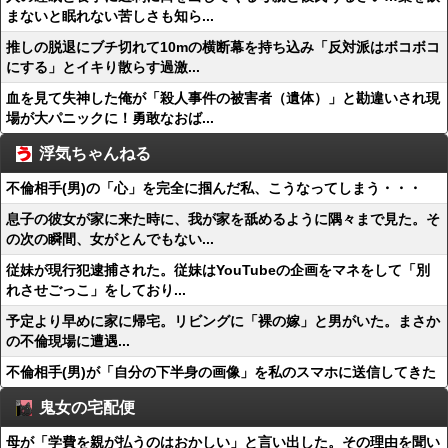
まないと眠れない苦しさも知ら...
推しの脱退にブチ切れて10mの横断幕を持ち込み「反対派はボコボコ
にする」とイキり散らす過激...
血を見て失神した俺が「殺人事件の被害者（遺体）」と勘違いされ現
場が大パニックに！勇敢なおば...
浮気ちゃんねる
不倫相手(男)の「心」を完全に掴んだ私、こうなってしまう・・・
息子の彼女が家に来た時に、我が家を舐めるように隅々まで見た。そ
の次の瞬間、女がとんでもない...
従妹が現行犯逮捕された。従妹はYouTubeの企画をマネをして「別
れさせごっこ」をしており...
予定より早めに家に帰宅。リビングに「裸の嫁」と男がいた。まさか
の不倫現場に遭遇...
不倫相手(男)が「自分の下半身の画像」を私のスマホに送信してきた
鬼女の宅配便
母が「学費を親が払うのはおかしい」と言い出した。その理由を聞い