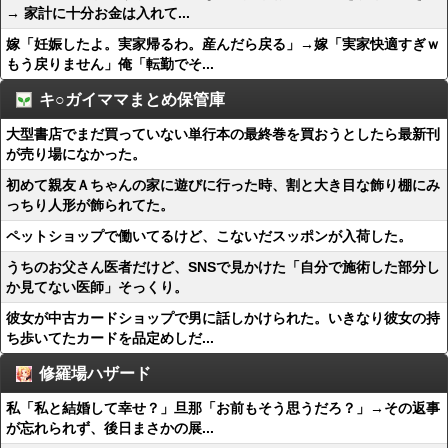
→ 家計に十分お金は入れて...
嫁「妊娠したよ。実家帰るわ。産んだら戻る」→嫁「実家快適すぎｗ
もう戻りません」俺「転勤でそ...
キ○ガイママまとめ保管庫
大型書店でまだ買っていない単行本の最終巻を買おうとしたら最新刊
が売り場になかった。
初めて親友Ａちゃんの家に遊びに行った時、割と大き目な飾り棚にみ
っちり人形が飾られてた。
ペットショップで働いてるけど、こないだスッポンが入荷した。
うちのお父さん医者だけど、SNSで見かけた「自分で施術した部分し
か見てない医師」そっくり。
彼女が中古カードショップで男に話しかけられた。いきなり彼女の持
ち歩いてたカードを品定めしだ...
修羅場ハザード
私「私と結婚して幸せ？」旦那「お前もそう思うだろ？」→その返事
が忘れられず、後日まさかの展...