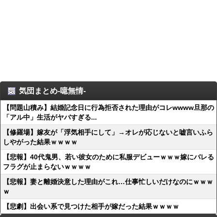
気団まとめ-噫無情-
【問題山積み】結婚記念日に行為拒否された理由がコレwwww旦那の
「アル中」生活がヤバすぎる...
【修羅場】嫁友が「浮気相手にして」→オレが応じないと嘘言いふら
しやがった結果ｗｗｗｗ
【悲報】40代鬼男、若い彼女のために私服デビューｗｗｗ嫁にバレる
フラグが止まらないｗｗｗｗ
【悲報】妻と離婚決意した理由がこれ…仕事忙しいだけなのにｗｗｗ
ｗ
【悲劇】出会い系で見つけた相手が嫁だった結果ｗｗｗｗ