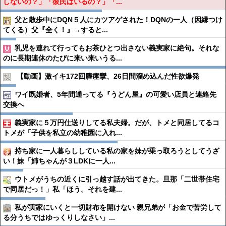
しないの？」「彼氏はいるの？」「...
父と散歩中にDQN５人にカツアゲされた！DQNの一人（因縁つけ
てくる）父『全く！』→すると...
乳児を連れて行ってもお茶ひとつ出さない義実家に絶句。それな
のに長期連休のたびに来い来いうる...
【動画】激イキ172回膣痙攣、26日間溜め込んだ性欲爆発
ワイ既婚者、5年間通ってる『うどん屋』の可愛い店員と連絡先
交換へ
義実家に５万円仕送りしてる私夫婦。だが、トメと同居してるコ
トメが「子供を私立の幼稚園に入れ...
持ち家に一人暮らししている私の家を妹が乗っ取ろうとしてうざ
い！妹「姉ちゃんが３LDKに一人...
ウトメがうちの近くに引っ越す話が出てきた。旦那「二世帯住宅
で同居だっ！」私「ほう。それを建...
私が実家にいくと一切財布を開けない 親兄弟が「お金で苦労して
る分うちではゆっくりしなさい」...