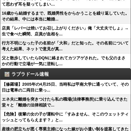
て思わず耳を疑ってしまい…
16歳から結婚するまで、既婚男性をからかうことを繰り返していた。
その結果、中には本当に離婚...
店員「レバーは焼いてお召し上がりください」俺「大丈夫でしょ」→
生で食べた瞬間、店員が血相を...
行方不明になった子の名前が「大和」だと知った。その名前について
考えた結果、ネットで意見が真...
父と散歩していたらDQNに絡まれてカツアゲされた。でも父のまさ
かの行動で立場が一気に逆転し...
ラブラドール速報
【修羅場】2005年の4月25日、当時私は甲南大学に通っていて、その
日は電車の二両目に乗っ...
エネ夫に離婚を突きつけたら私の職場(法律事務所)に乗り込んできた
堂々と「離婚の法律相談で...
【危険】後輩の女の子が運転中に「すみません、そこのウェットティ
ッシュとってもらえます？」と...
産後の肥立ちが悪く専業主婦になった嫁がお小遣い制を提案してきた