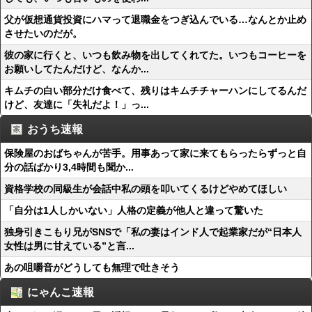
父が仮想通貨投資にハマって退職金をつぎ込んでいる…なんとか止め
させたいのだが。
彼の家に行くと、いつも飲み物を出してくれてた。いつもコーヒーを
お願いしてたんだけど、なんか...
キムチの白い部分だけ食べて、残りはキムチチャーハンにしてるんだ
けど、友達に「失礼だよ！」っ...
おうち速報
保険屋のおばちゃんが苦手。用事あって家に来てもらったらずっと自
分の話ばかり3,4時間も聞か...
資格学校の同級生が会話中私の頭を叩いてくるけどやめてほしい
「自分は1人しかいない」人格の定義が他人と違って驚いた
独身引きこもり兄がSNSで「私の妻はインド人で起業家だが“日本人
女性は男に甘えている”と言...
あの咀嚼音がどうしても無理で吐きそう
にゃんこ速報