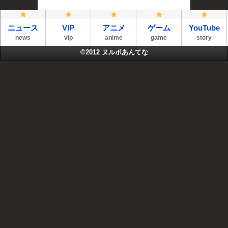
ニュース
VIP
アニメ
ゲーム
YouTube
news
vip
anime
game
story
©2012
ヌルポあんてな