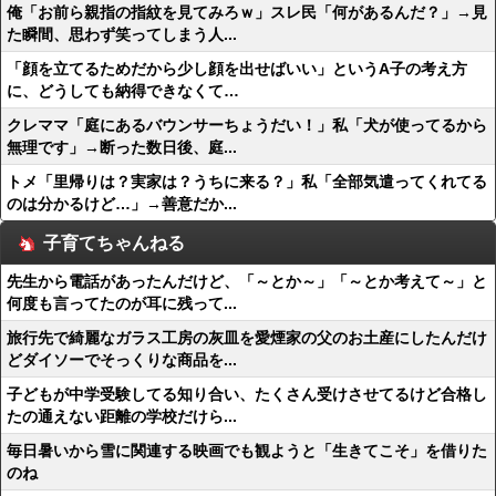
俺「お前ら親指の指紋を見てみろｗ」スレ民「何があるんだ？」→見
た瞬間、思わず笑ってしまう人...
「顔を立てるためだから少し顔を出せばいい」というA子の考え方
に、どうしても納得できなくて…
クレママ「庭にあるバウンサーちょうだい！」私「犬が使ってるから
無理です」→断った数日後、庭...
トメ「里帰りは？実家は？うちに来る？」私「全部気遣ってくれてる
のは分かるけど…」→善意だか...
子育てちゃんねる
先生から電話があったんだけど、「～とか～」「～とか考えて～」と
何度も言ってたのが耳に残って...
旅行先で綺麗なガラス工房の灰皿を愛煙家の父のお土産にしたんだけ
どダイソーでそっくりな商品を...
子どもが中学受験してる知り合い、たくさん受けさせてるけど合格し
たの通えない距離の学校だけら...
毎日暑いから雪に関連する映画でも観ようと「生きてこそ」を借りた
のね