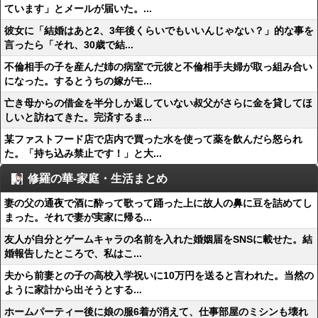
ています」とメールが届いた。...
彼女に「結婚はあと2、3年後くらいでもいいんじゃない？」的な事を
言ったら「それ、30歳で結...
不倫相手の子を産んだ姉の病室で元彼と不倫相手夫婦が取っ組み合い
になった。するとうちの嫁がモ...
亡き母からの借金を半分しか返していない叔父がさらに金を貸してほ
しいと訪ねてきた。完済するま...
某ファストフード店で店内で買った水を使って薬を飲んだら怒られ
た。「持ち込み禁止です！」と大...
修羅の華-家庭・生活まとめ
妻の父の通夜で酒に酔って歌って踊った上に故人の鼻に豆を詰めてし
まった。それで妻が実家に帰る...
友人が自分とゲームキャラの名前を入れた婚姻届をSNSに載せた。結
婚報告したところで、私はこ...
夫から前妻との子の高校入学祝いに10万円を送ると言われた。当然の
ように家計から出そうとする...
ホームパーティー後に娘の服6着が消えて、仕事部屋のミシンも壊れ