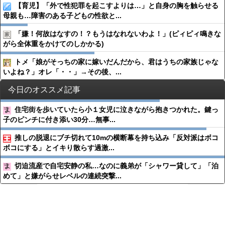
【育児】「外で性犯罪を起こすよりは…」と自身の胸を触らせる
母親も…障害のある子どもの性欲と...
「嫌！何故はなすの！？もうはなれないわよ！」(ピィピィ鳴きな
がら全体重をかけてのしかかる)
トメ「娘がそっちの家に嫁いだんだから、君はうちの家族じゃな
いよね？」オレ「・・」→その後、...
今日のオススメ記事
住宅街を歩いていたら小１女児に泣きながら抱きつかれた。鍵っ
子のピンチに付き添い30分…無事...
推しの脱退にブチ切れて10mの横断幕を持ち込み「反対派はボコ
ボコにする」とイキり散らす過激...
切迫流産で自宅安静の私…なのに義弟が「シャワー貸して」「泊
めて」と嫌がらせレベルの連続突撃...