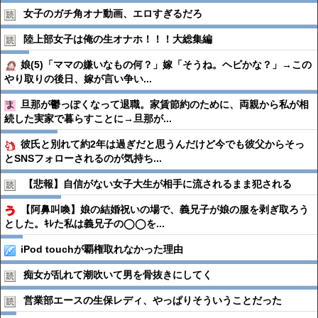
女子のガチ角オナ動画、エロすぎるだろ
陸上部女子は俺の生オナホ！！！大総集編
娘(5)「ママの嫌いなもの何？」嫁「そうね。ヘビかな？」→この
やり取りの後日、嫁が言い争い...
旦那が鬱っぽくなって退職。家賃節約のために、両親から私が相
続した実家で暮らすことに→旦那が...
彼氏と別れて約2年は過ぎだと思うんだけど今でも彼父からそっ
とSNSフォローされるのが気持ち...
【悲報】自信がない女子大生が相手に流されるまま犯される
【阿鼻叫喚】娘の結婚祝いの場で、義兄子が娘の服を剥ぎ取ろう
とした。ｷﾚた私は義兄子の◯◯を...
iPod touchが覇権取れなかった理由
痴女が乱れて潮吹いて男を骨抜きにしてく
営業部エースの生保レディ、やっぱりそういうことだった