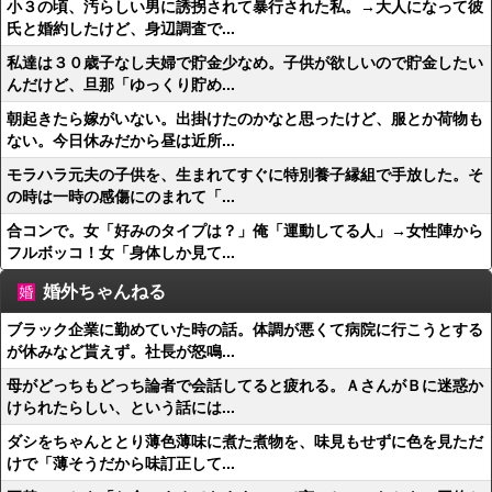
小３の頃、汚らしい男に誘拐されて暴行された私。→大人になって彼
氏と婚約したけど、身辺調査で...
私達は３０歳子なし夫婦で貯金少なめ。子供が欲しいので貯金したい
んだけど、旦那「ゆっくり貯め...
朝起きたら嫁がいない。出掛けたのかなと思ったけど、服とか荷物も
ない。今日休みだから昼は近所...
モラハラ元夫の子供を、生まれてすぐに特別養子縁組で手放した。そ
の時は一時の感傷にのまれて「...
合コンで。女「好みのタイプは？」俺「運動してる人」→女性陣から
フルボッコ！女「身体しか見て...
婚外ちゃんねる
ブラック企業に勤めていた時の話。体調が悪くて病院に行こうとする
が休みなど貰えず。社長が怒鳴...
母がどっちもどっち論者で会話してると疲れる。ＡさんがＢに迷惑か
けられたらしい、という話には...
ダシをちゃんととり薄色薄味に煮た煮物を、味見もせずに色を見ただ
けで「薄そうだから味訂正して...