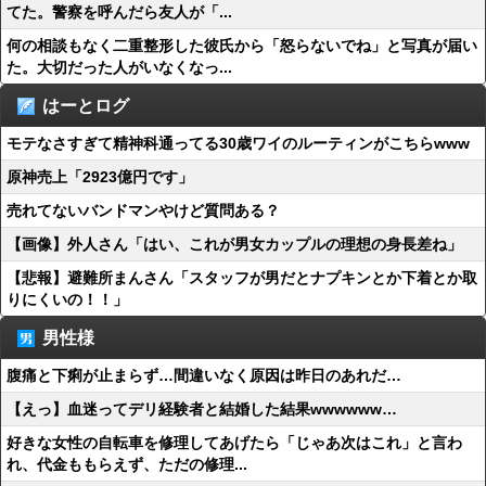
てた。警察を呼んだら友人が「...
何の相談もなく二重整形した彼氏から「怒らないでね」と写真が届い
た。大切だった人がいなくなっ...
はーとログ
モテなさすぎて精神科通ってる30歳ワイのルーティンがこちらwww
原神売上「2923億円です」
売れてないバンドマンやけど質問ある？
【画像】外人さん「はい、これが男女カップルの理想の身長差ね」
【悲報】避難所まんさん「スタッフが男だとナプキンとか下着とか取
りにくいの！！」
男性様
腹痛と下痢が止まらず…間違いなく原因は昨日のあれだ…
【えっ】血迷ってデリ経験者と結婚した結果wwwwww…
好きな女性の自転車を修理してあげたら「じゃあ次はこれ」と言わ
れ、代金ももらえず、ただの修理...