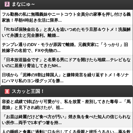
まなにゅ～
フル勤務の私に無職義妹やニートコウト全員分の家事を押し付ける義
家族！早朝4時起き生活に限界...
「ﾀﾋねば保険金出る」と友人を追いつめたモラ旦那＆ウトメ！洗脳解
いて弁護士と完全勝利。離婚...
テンプレ通りのDV・モラが原因で離婚。元義実家に「うっかり」旧
姓嫁子の名前で、FXや先物の...
「日本放送協会です」と名乗る男にドアを開けたら地獄…テレビもな
いのに居座り脅迫してきたNH...
日頃から「泥棒の9割は韓国人」と嫌韓発言を繰り返すトメ！冬ソナ
にハマり私のヨン様グッズを勝...
スカッと王国！
容姿と成績で姉ばかり可愛がり、私を放置・差別してきた毒母→「馬
鹿娘」と見下され続けたが、祖...
「お皿は綺麗だけど食べ方が汚い」焼き魚を食べた知人の信じられな
い所作…両手で1本ずつ箸を持...
人の睡眠と食事に過剰に口を出してくる母親と彼氏うるさい…薬を飲