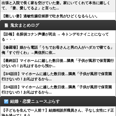
出張と入院で長く家を空けていた妻。家にいてくれて本当に嬉しく
て、「妻、愛してるよ」と言った...
【難しい妻】過敏性腸症候群で吐き気がひどくなるらしい。
鬼女まとめログ
【訃報】名探偵コナン声優が死去 → 今トンデモナイことになって
る・・・
【修羅場】娘から電話「うちでお母さんと男の人がハダカで寝てる」
俺「すぐ行くわ」→興信所に依...
【最終話】マイホームに越した数日後…隣奥「子供が風邪で保育園行
けないの！お礼はするから預か...
【3/4話目】マイホームに越した数日後…隣奥「子供が風邪で保育園
行けないの！お礼はするから...
【2/4話目】マイホームに越した数日後…隣奥「子供が風邪で保育園
行けないの！お礼はするから...
結婚・恋愛ニュースぷらす
【子どもを生んで一人前？】結婚相談所職員さん、子なし女性にド正
論を述べてしまう…