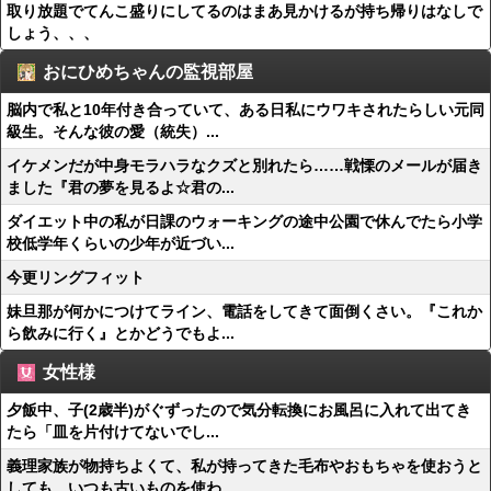
取り放題でてんこ盛りにしてるのはまあ見かけるが持ち帰りはなしで
しょう、、、
おにひめちゃんの監視部屋
脳内で私と10年付き合っていて、ある日私にウワキされたらしい元同
級生。そんな彼の愛（統失）...
イケメンだが中身モラハラなクズと別れたら……戦慄のメールが届き
ました『君の夢を見るよ☆君の...
ダイエット中の私が日課のウォーキングの途中公園で休んでたら小学
校低学年くらいの少年が近づい...
今更リングフィット
妹旦那が何かにつけてライン、電話をしてきて面倒くさい。『これか
ら飲みに行く』とかどうでもよ...
女性様
夕飯中、子(2歳半)がぐずったので気分転換にお風呂に入れて出てき
たら「皿を片付けてないでし...
義理家族が物持ちよくて、私が持ってきた毛布やおもちゃを使おうと
しても、いつも古いものを使わ...