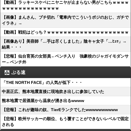
【動画】ラッキースケベにニヤニヤが止まらない男がこちらｗｗｗｗ
ｗｗｗｗｗｗｗｗｗｗｗｗｗｗ
【画像】まんさん、ブチ切れ「電車内でこういうポジのおじ、ガチで
イラネ」→
【動画】戦犯はどっち？ｗｗｗｗｗｗｗｗｗｗｗｗｗｗｗｗｗｗｗｗ
【画像あり】美容師「…手は尽くしました」陰キャ女子「…ﾋｭｯ」→
結果・・・
【悲報】仙台育英の女部員←ベンチ入り 強豪校のジャガイモダンサ
ー←ベンチ外
ぶる速
「THE NORTH FACE」の人気が低下・・・
中居正広、熊本地震直後に現地炊き出しに参加していた
熊本地震で居酒屋から温泉が湧き出るwwww
【悲報】これが趣味の奴、TierEランクでしたwwwwwwwwww
【悲報】欧州サッカーの順位、もう覆すことができないレベルで固定
される