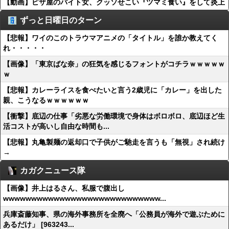
【動画】ピザ屋のバイト女、クッソせこい『ツマミ食い』をして炎上
ずっと日曜日のターン
【悲報】ワイのこのトラウマアニメの「タイトル」を誰か教えてく
れ・・・・・
【画像】「東京ばな奈」の狂気を感じるフォントがコチラｗｗｗｗｗ
ｗ
【悲報】カレーライスを食べたいと言う2歳児に「カレー」を出した
親、こうなるｗｗｗｗｗｗ
【衝撃】底辺の仕事「劣悪な労働環境で身体はボロボロ、底辺ほど生
活コストが高いし自由な時間も...
【悲報】丸亀製麺の返却口で子供がご馳走を言うも「無視」され続け
→
カガクニュース隊
【画像】井上はるさん、私服で腹出し
wwwwwwwwwwwwwwwwwwwwwwwwwwww...
兵庫斎藤知事、県の海外事務所を全廃へ「公務員が海外で遊ぶために
あるだけ」 [963243...