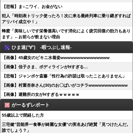
【悲報】ま○こワイ、お金がない
犯人「時刻表トリック使ったろ！次に来る最終列車に乗り継ぎすれば
アリバイ成立や！」
蜂蜜「美味しいです栄養価高いです消化によく疲労回復の効力もあり
ます」←お前らが飲まない理由
ひま速(°∀°) -暇つぶし速報-
【画像】45歳女のビキニ水着姿wwwwwwwwwwwwwww
【画像】佳子さま、ボディラインがHすぎる…
【悲報】ジャンポケ斎藤「性行為の許諾は取ったことありません」
【画像】村重杏奈さん(30)のお〇ぱいがコチラwwwwwwwwwwww
【画像】避難所の女がHすぎるｗｗｗｗｗ
がーるずレポート
55歳以上で閉経した方
三宅健”芸能界一食事が綺麗な女優”の実名あげ絶賛「見つけたんだ。
誰でしょう？」