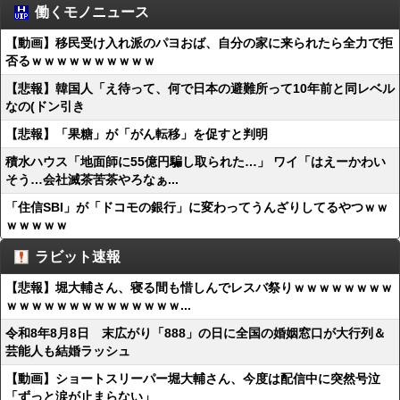
働くモノニュース
【動画】移民受け入れ派のパヨおば、自分の家に来られたら全力で拒
否るｗｗｗｗｗｗｗｗｗｗ
【悲報】韓国人「え待って、何で日本の避難所って10年前と同レベル
なの(ドン引き
【悲報】「果糖」が「がん転移」を促すと判明
積水ハウス「地面師に55億円騙し取られた…」 ワイ「はえーかわい
そう…会社滅茶苦茶やろなぁ...
「住信SBI」が「ドコモの銀行」に変わってうんざりしてるやつｗｗ
ｗｗｗｗｗ
ラビット速報
【悲報】堀大輔さん、寝る間も惜しんでレスバ祭りｗｗｗｗｗｗｗｗ
ｗｗｗｗｗｗｗｗｗｗｗｗｗｗ...
令和8年8月8日 末広がり「888」の日に全国の婚姻窓口が大行列＆
芸能人も結婚ラッシュ
【動画】ショートスリーパー堀大輔さん、今度は配信中に突然号泣
「ずっと涙が止まらない」