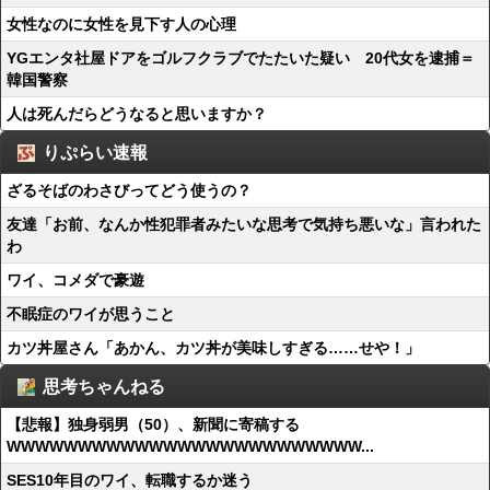
女性なのに女性を見下す人の心理
YGエンタ社屋ドアをゴルフクラブでたたいた疑い 20代女を逮捕＝
韓国警察
人は死んだらどうなると思いますか？
りぷらい速報
ざるそばのわさびってどう使うの？
友達「お前、なんか性犯罪者みたいな思考で気持ち悪いな」言われた
わ
ワイ、コメダで豪遊
不眠症のワイが思うこと
カツ丼屋さん「あかん、カツ丼が美味しすぎる……せや！」
思考ちゃんねる
【悲報】独身弱男（50）、新聞に寄稿する
WWWWWWWWWWWWWWWWWWWWWWWWW...
SES10年目のワイ、転職するか迷う