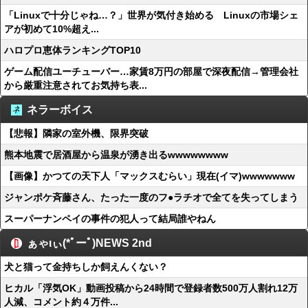
「Linuxで十分じゃね…？」世界が気付き始める Linuxの市場シェ
アが初めて10%超え...
ハロプロ恵体ランキングTOP10
ゲーム配信ユーチューバー…家賃8万円の部屋で深夜配信→管理会社
から厳重注意されてお気持ち表...
ネラーボイス
【悲報】隣家の室外機、限界突破
熊本地震で居酒屋から温泉が湧き出るwwwwwwww
【画像】かつての天下人「マックスむらい」現在(イマ)wwwwwww
ジャンポケ斉藤さん、たった一度のフ●ラチオで全てを失ってしまう
スーパーナンペイの事件の犯人って結局誰やねん
ぁゃιぃ(*ﾟーﾟ)NEWS 2nd
犬と猫って金持ちしか飼えんくない？
ヒカル「浮気OK」動画投稿から24時間で登録者数500万人割れ12万
人減、コメント約４万件...