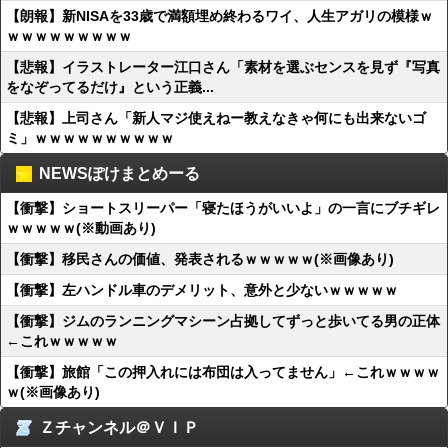
【朗報】新NISAを33歳で満額埋め終わるワイ、人生アガリの模様ｗ
ｗｗｗｗｗｗｗｗｗ
【悲報】イラストレーター江口さん「素材を選ぶセンスを見ず『写真
をなぞってるだけ』という正義...
【悲報】上司さん「新人マジ使えねー教えなきゃ何にも出来ないゴ
ミ」ｗｗｗｗｗｗｗｗｗｗ
NEWSぽけまとめーる
【衝撃】ショートスリーパー「寝たほうがいいよ」の一言にブチギレ
ｗｗｗｗｗ(※動画あり)
【衝撃】移民さんの価値、発表されるｗｗｗｗｗ(※画像あり)
【衝撃】左ハンドル車のデメリット、意外と少ないｗｗｗｗｗ
【衝撃】ジムのランニングマシーン占拠してずっと歩いてる男の正体
←これｗｗｗｗｗ
【衝撃】旅館「この押入れには布団は入ってません」←これｗｗｗｗ
ｗ(※画像あり)
Ｚチャンネル＠ＶＩＰ