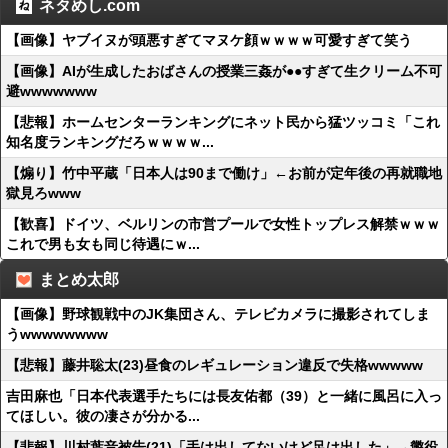
ネタめし.com
【画像】ヤブイヌが頭悪すぎてマヌケ顔ｗｗｗｗ可愛すぎて笑う
【画像】AIが生成したおばさんの授業三姦が●●すぎて生クリーム不可
避wwwwwww
【悲報】ホームセンターランキングにネット民から猛ツッコミ「これ
知名度ランキングだろｗｗｗｗ...
【煽り】竹中平蔵「日本人は90まで働け」←お前が定年後の再就職地
獄見ろwww
【歓喜】ドイツ、ベルリンの市営プールで女性トップレス解禁ｗｗｗ
これで男も女も同じ待遇にｗ...
まとめ太郎
【画像】野球観戦中のJK集団さん、テレビカメラに撮影されてしま
うwwwwwwww
【悲報】藤井聡太(23)昼食のレギュレーション違反で失格wwwww
吉田麻也「日本代表選手たちには長友佑都（39）と一緒に風呂に入っ
てほしい。彼の凄さが分かる...
【悲報】川村葉音被告(21)「手は出してないけど足は出した」→懲役