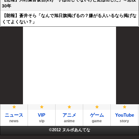
30年
【朗報】蒼井そら「なんで旭日旗掲げるの？嫌がる人いるなら掲げな
くてよくない？」
ニュース
VIP
アニメ
ゲーム
YouTube
news
vip
anime
game
story
©2012
ヌルポあんてな