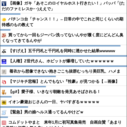
【画像】ガキ「あそこのロイヤルホスト行きたい！」パッパ「(た
だのファミレスか‥)ええで」
パチンコ台「チャンス！！」←日常の中でこれと同じくらいの期
待感のもの教えて
買ってから一回もジーパン洗ってないんやが履く度にどんどん臭
くなってきてるんやが
【すげえ】五千円札と千円札を同時に透かせた結果wwwww
【人権】Z世代さん、ホビットが爆増していたｗｗｗｗｗｗ
着衣から想像できない抱きごこち抜群むっちり美巨乳、ハメま
【マジキチ悲報】とんでもない『性豪』が見つかる【→画像】
【gif】愛子様、いきなり朝敵を発見あそばされる！
イオン豪遊おじさんの一日、ヤバすぎるｗｗｗｗｗ
【緊急】男の娘ヘルス通ってるんやけどｗ
コムドットやまと 来年1月に初写真集発売 自画自賛「あまり