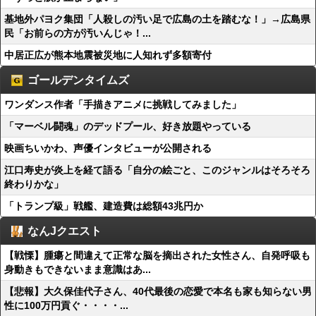
基地外パヨク集団「人殺しの汚い足で広島の土を踏むな！」→広島県
民「お前らの方が汚いんじゃ！...
中居正広が熊本地震被災地に人知れず多額寄付
ゴールデンタイムズ
ワンダンス作者「手描きアニメに挑戦してみました」
「マーベル闘魂」のデッドプール、好き放題やっている
映画ちいかわ、声優インタビューが公開される
江口寿史が炎上を経て語る「自分の絵ごと、このジャンルはそろそろ
終わりかな」
「トランプ級」戦艦、建造費は総額43兆円か
なんJクエスト
【戦慄】腫瘍と間違えて正常な脳を摘出された女性さん、自発呼吸も
身動きもできないまま意識はあ...
【悲報】大久保佳代子さん、40代最後の恋愛で本名も家も知らない男
性に100万円貢ぐ・・・・...