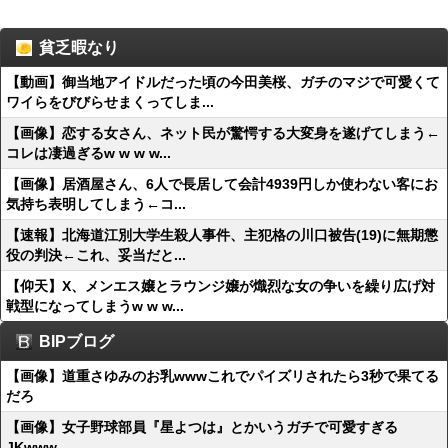
貧乏暇なり
【動画】御当地アイドルだった頃の今田美桜、ガチのマジで可愛くて
ワイらをびびらせまくってしま...
【画像】恋する女さん、ネット民が驚愕する大変身を遂げてしまう←
コレは凄過ぎるw w w w...
【画像】居酒屋さん、6人で長居して会計4939円しか使わない客にお
気持ち表明してしまう←コ...
【速報】北海道江別大学生殺人事件、主犯格の川口被告(19)に無期懲
役の判決←これ、妥当だと...
【仰天】X、メンエス嬢とラウンジ嬢が熾烈な女の争いを繰り広げ対
戦型になってしまうw w w...
BIPブログ
【画像】道重さゆみのお乳wwwこれでパイズリされたら3秒で果てる
だろ
【画像】女子野球部員『星よつは』とかいうガチで可愛すぎる
JKwww