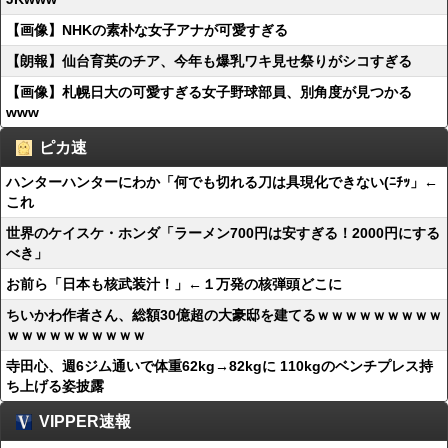
【画像】NHKの素朴な女子アナが可愛すぎる
【朗報】仙台育英のチア、今年も爆乳ワキ見せ祭りがシコすぎる
【画像】札幌日大の可愛すぎる女子野球部員、別角度が見つかる
www
ピカ速
ハンターハンターにわか「何でも切れる刀は具現化できない(ﾆﾁｯ」←
これ
世界のケイスケ・ホンダ「ラーメン700円は安すぎる！2000円にする
べき」
お前ら「日本も核武装汁！」←１万発の核弾頭どこに
ちいかわ作者さん、総額30億超の大豪邸を建てるｗｗｗｗｗｗｗｗｗ
ｗｗｗｗｗｗｗｗｗｗ
寺田心、週6ジム通いで体重62kg→82kgに 110kgのベンチプレス持
ち上げる姿披露
VIPPER速報