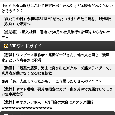
上司からタコ殴りにされて被害届出したんやけど示談金どれくらいい
けそう？？？
『銀だこの日』令和8年8月8日“ぜったいうまい!!たこ焼を、1舟88円
（税込）で販売へ
【超悲報】Z新入社員、意地でも9月の社員旅行の計画をやらないｗ
ｗｗ
VIPワイドガイド
【悲報】ワンピース原作者・尾田栄一郎さん、他の人と同じ「漫画
家」という肩書きに不満
【動画】「最悪の悪夢」海上に突き出た米クルーズ船スライダーで、
利用者が動けなくなる映像拡散...
独身「あ、人生ミスったかも」←こう思ったりせんの？？？？
【悲報】ヤマト運輸、要冷蔵指定のカブト虫を冷凍でお届けしてしま
い無事死亡😇
【悲報】キオクシアさん、4万円台の大台にアタック開始
wwwwwwwwwwwwwwwwww