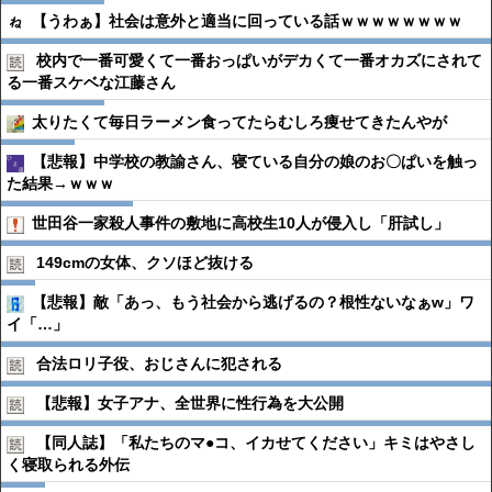
【うわぁ】社会は意外と適当に回っている話ｗｗｗｗｗｗｗｗ
校内で一番可愛くて一番おっぱいがデカくて一番オカズにされて
る一番スケベな江藤さん
太りたくて毎日ラーメン食ってたらむしろ痩せてきたんやが
【悲報】中学校の教諭さん、寝ている自分の娘のお〇ぱいを触っ
た結果→ｗｗｗ
世田谷一家殺人事件の敷地に高校生10人が侵入し「肝試し」
149cmの女体、クソほど抜ける
【悲報】敵「あっ、もう社会から逃げるの？根性ないなぁw」ワ
イ「…」
合法ロリ子役、おじさんに犯される
【悲報】女子アナ、全世界に性行為を大公開
【同人誌】「私たちのマ●︎コ、イカせてください」キミはやさし
く寝取られる外伝