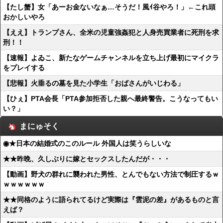
【たし蟹】女「あーお金ないなぁ…そうだ！風ｲ谷やろ！」←これ頭
おかしいやろ
【ええ】トランプさん、全米の児童強姦犯と人身売買業者に死刑を求
刑！！
【速報】よゐこ、新たなゲームチャンネルを立ち上げ最初にマイクラ
をプレイする
【悲報】火垂るの墓を見た小学生「おばさんがいじわる」
【ひぇ】PTA会長「PTA参加拒否した親へ最終警告。こうなってもい
い？」
まにゅそく
◉★日本の結婚式のこのルール 外国人は笑うらしいな
★★昨晩、久しぶりに嫁とセックスしたんだが・・・
【動画】野犬の群れに襲われた男性、とんでもない方法で制圧するｗ
ｗｗｗｗｗｗ
★★同格のように語られてるけど実際は『雲泥の差』があるものと言
えば？