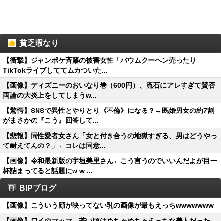
貧乏暇なり
【衝撃】ジャンポケ斉藤の被害女性「バウムクーヘン売ったり
TikTokライブしててムカついた...
【画像】ディズニーのおいなり巻（600円）、流石にアレすぎて賛否
両論の大炎上をしてしまうw...
【驚愕】SNSで異性とやりとり《不倫》になる？→既婚男女の約7割
がまさかの『こう』回答して...
【悲報】同性愛者女さん「女と付き合うの地獄すぎる、男はどうやっ
て耐えてんの？」←コレは同意...
【画像】令和最新版の宇垣美里さん←こう言うのでいいんだよが目一
杯詰まってると話題にw w ...
BIPブログ
【画像】こういう顔が映ってない乳の画像が最もえっちwwwwwww
【画像】ワイのマッマ、若い頃はめちゃめちゃえっちな美人だった