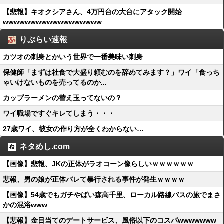
【悲報】キオクシアさん、4万円台の大台にアタック開始
wwwwwwwwwwwwwwwwww
りぷらい速報
カツオの刺身とかいう世界で一番美味い刺身
保健師「まずは社食で大盛り頼むのを辞めてみます？」ワイ「食っち
ゃいけないものを売ってるのか...
カップラーメンの替え玉ってないの？
ワイ職場ですぐキレてしまう・・・
27歳ワイ、彼女の作り方が全くわからない…
ネタめし.com
【画像】悲報、JKの正体がラオコーン像らしいｗｗｗｗｗｗ
悲報、男の娘が正体バレて暴行される事件が発生ｗｗｗｗ
【画像】54歳でもガチやばい森高千里、ローカル路線バスの旅でまさ
かの混浴www
【悲報】金目当てのデートサービス、風俗以下のコスパwwwwwww