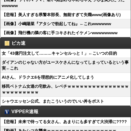
wwwww
【悲報】美人すぎる県警本部長、無能すぎて失職www(画像あり)
【画像】小嶋陽菜『アタシで勃起してね』←これwwwwww
【画像】飛行機の隣の客に手コキされたイケメンwwwwwwww
ピカ速
女「43億円注文して………キャンセルっと！」←こいつの目的
ダイアンのじゃない方がユースケさんになってしまっているという事
実←これ
AIさん、ドラクエ6を理想的にアニメ化してしまう
移民ベトナム女達の宅飲み、レベチｗｗｗｗｗｗｗｗｗｗｗｗｗｗｗ
ｗｗｗｗｗｗｗｗｗ
シャウエッセン公式、またこういうのでいい丼をポスト
VIPPER速報
【悲報】未来で待ってる女さん、あまりにも多すぎて大渋滞に????
【動画】あたシコ女襲来ｗｗｗｗｗｗｗｗｗｗｗｗｗｗｗｗｗ