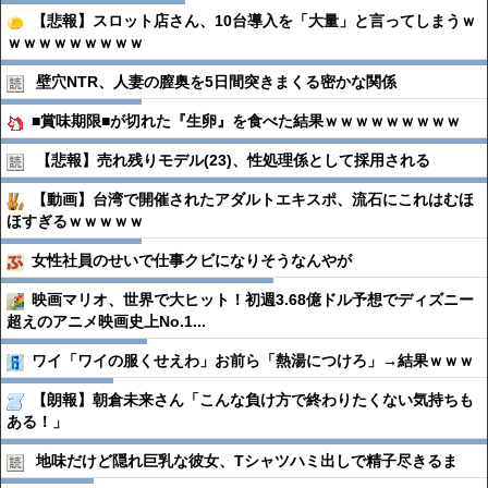
【悲報】スロット店さん、10台導入を「大量」と言ってしまうｗ
ｗｗｗｗｗｗｗｗｗ
壁穴NTR、人妻の膣奥を5日間突きまくる密かな関係
■賞味期限■が切れた『生卵』を食べた結果ｗｗｗｗｗｗｗｗｗ
【悲報】売れ残りモデル(23)、性処理係として採用される
【動画】台湾で開催されたアダルトエキスポ、流石にこれはむほ
ほすぎるｗｗｗｗｗ
女性社員のせいで仕事クビになりそうなんやが
映画マリオ、世界で大ヒット！初週3.68億ドル予想でディズニー
超えのアニメ映画史上No.1...
ワイ「ワイの服くせえわ」お前ら「熱湯につけろ」→結果ｗｗｗ
【朗報】朝倉未来さん「こんな負け方で終わりたくない気持ちも
ある！」
地味だけど隠れ巨乳な彼女、Tシャツハミ出しで精子尽きるま