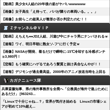
【動画】美少女4人組の20年後の姿がヤバいwwwwww
【画像】女子高生「え待って、パパが隣りの車両いる。。。」
【画像】お前らこの超美人が整形か否か判定たのむ！！
Ｚチャンネル＠ＶＩＰ
【動画】えちえち●●JD2人組、川遊び中にチャラ男にナンパされるｗ
【速報】ワイ、明日早朝に熟女ソ-フ°に行く予定ｗ
【画像】NASAが開発、着るだけで瞬時に-15℃冷却する冷感ポンチ
ョ3,980円！
【悲報】もう確実にハゲるであろう髪質と抜け具合なんやが！！
【速報】デジモンが過去最高益。2000年のアニメ放送当時を上回る
カガクニュース隊
兵庫斎藤知事、県の海外事務所を全廃へ「公務員が海外で遊ぶために
あるだけ」 [963243...
「Linuxで十分じゃね…？」世界が気付き始める Linuxの市場シェ
アが初めて10%超え...