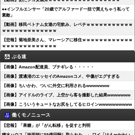
●●インフルエンサー「20歳でアルファード一括で買えちゃう私って
素敵」
【動画】移民ベトナム女達の宅飲み、レベチｗｗｗｗｗｗｗｗｗｗｗ
ｗｗｗｗｗｗｗｗｗｗｗｗｗ
【悲報】菊地亜美さん、マレーシアに移住ｗｗｗｗｗｗｗｗｗｗｗｗ
ｗｗｗｗｗｗｗｗｗｗｗｗｗ
ぶる速
【画像】Amazon配達員、ブチギレる・・・・・
【画像】渡邊渚のエッセイのAmazonコメ、中傷がエグすぎる
【画像】ちいかわ、ついに外交に利用されるwwwwwww
【画像】アイドルのライブ、上空から客を撮影した結果wwwwwww
【画像】こういうキュートなお尻をしてるヒロインwwwwwwwwww
働くモノニュース
【悲報】「果糖」が「がん転移」を促すと判明
積水ハウス「地面師に55億円騙し取られた…」 ワイ「はえーかわい