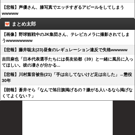
【悲報】声優さん、膝写真でエッチすぎるアピールをしてしまう
wwwww
まとめ太郎
【画像】野球観戦中のJK集団さん、テレビカメラに撮影されてしま
うwwwwwwww
【悲報】藤井聡太(23)昼食のレギュレーション違反で失格wwwww
吉田麻也「日本代表選手たちには長友佑都（39）と一緒に風呂に入っ
てほしい。彼の凄さが分かる...
【悲報】川村葉音被告(21)「手は出してないけど足は出した」→懲役
30年
【朗報】蒼井そら「なんで旭日旗掲げるの？嫌がる人いるなら掲げな
くてよくない？」