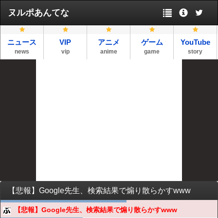
ヌルポあんてな
ニュース
VIP
アニメ
ゲーム
YouTube
news
vip
anime
game
story
【悲報】Google先生、検索結果で煽り散らかすwww
【悲報】Google先生、検索結果で煽り散らかすwww