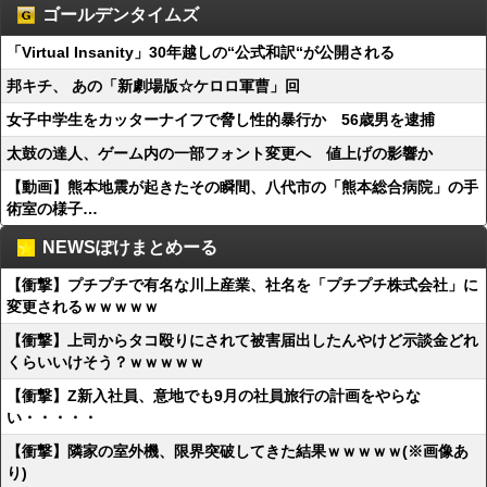
ゴールデンタイムズ
「Virtual Insanity」30年越しの“公式和訳“が公開される
邦キチ、 あの「新劇場版☆ケロロ軍曹」回
女子中学生をカッターナイフで脅し性的暴行か 56歳男を逮捕
太鼓の達人、ゲーム内の一部フォント変更へ 値上げの影響か
【動画】熊本地震が起きたその瞬間、八代市の「熊本総合病院」の手
術室の様子…
NEWSぽけまとめーる
【衝撃】プチプチで有名な川上産業、社名を「プチプチ株式会社」に
変更されるｗｗｗｗｗ
【衝撃】上司からタコ殴りにされて被害届出したんやけど示談金どれ
くらいいけそう？ｗｗｗｗｗ
【衝撃】Z新入社員、意地でも9月の社員旅行の計画をやらな
い・・・・・
【衝撃】隣家の室外機、限界突破してきた結果ｗｗｗｗｗ(※画像あ
り)