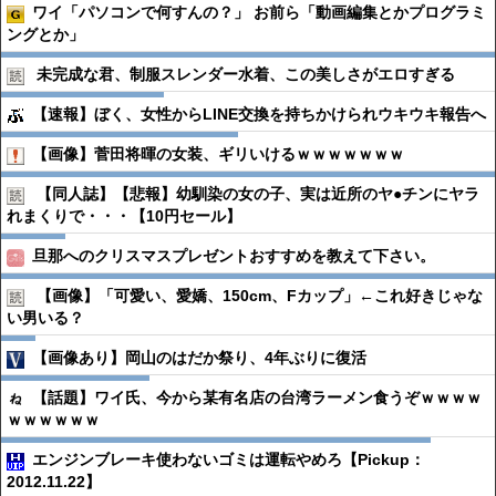
ワイ「パソコンで何すんの？」 お前ら「動画編集とかプログラミ
ングとか」
未完成な君、制服スレンダー水着、この美しさがエロすぎる
【速報】ぼく、女性からLINE交換を持ちかけられウキウキ報告へ
【画像】菅田将暉の女装、ギリいけるｗｗｗｗｗｗｗ
【同人誌】【悲報】幼馴染の女の子、実は近所のヤ●︎チンにヤラ
れまくりで・・・【10円セール】
旦那へのクリスマスプレゼントおすすめを教えて下さい。
【画像】「可愛い、愛嬌、150cm、Fカップ」←これ好きじゃな
い男いる？
【画像あり】岡山のはだか祭り、4年ぶりに復活
【話題】ワイ氏、今から某有名店の台湾ラーメン食うぞｗｗｗｗ
ｗｗｗｗｗｗ
エンジンブレーキ使わないゴミは運転やめろ【Pickup：
2012.11.22】