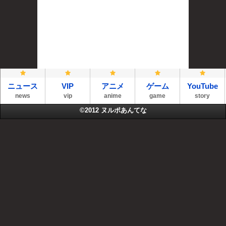
ニュース
VIP
アニメ
ゲーム
YouTube
news
vip
anime
game
story
©2012
ヌルポあんてな