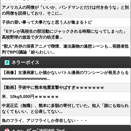
アメリカ人の同僚が「いいか、バンドマンとだけは付き合うな」と別
の同僚を説得しており、そこに...
子供の習い事って大事だなと思う人が集まるトピ
「Eテレが高校生の部活動にジャックされる時期になってしまった」
高校野球の放送で夕方の幼児番...
“獣人”共存の深夜アニメで喫煙、違法薬物の連想シーンも…視聴者批
判でBPO議論「紛らわしい...
ネラーボイス
【画像】女漫画家しか描かないバトル漫画のワンシーンが発見さらる
wwwwwwwwwwwwww...
【動画】手術中に熊本地震直撃やばすぎｗｗｗｗｗｗｗ
米、10kg5,000円ｗｗｗｗｗｗ
中居正広（無職）、熊本に多額の寄付していた。知人「誰にも知られ
なくてもいい、と公表してない...
魚のフライ、アジフライしか存在しない・・・
ぁゃιぃ(*ﾟーﾟ)NEWS 2nd