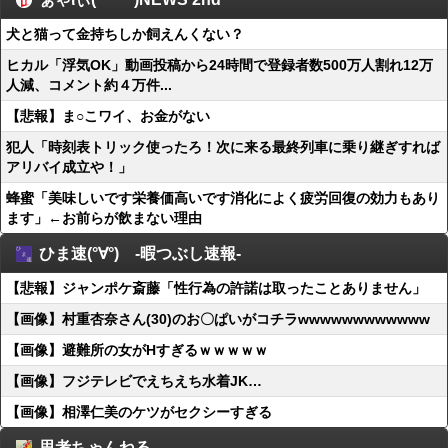
犬と猫って金持ちしか飼えんくない？
ヒカル「浮気OK」動画投稿から24時間で登録者数500万人割れ12万
人減、コメント約４万件...
【悲報】ま○こワイ、お金がない
犯人「時刻表トリック使ったろ！次に来る最終列車に乗り継ぎすれば
アリバイ成立や！」
蜂蜜「美味しいです栄養価高いです消化によく疲労回復の効力もあり
ます」←お前らが飲まない理由
ひま速(°∀°) -暇つぶし速報-
【悲報】ジャンポケ斎藤「性行為の許諾は取ったことありません」
【画像】村重杏奈さん(30)のお〇ぱいがコチラwwwwwwwwwwww
【画像】避難所の女がHすぎるｗｗｗｗｗ
【画像】フジテレビでえちえち水着JK…
【画像】相澤仁美のケツがセクシーすぎる
思考ちゃんねる