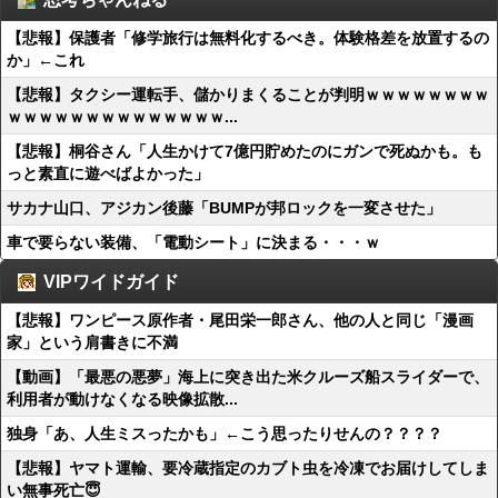
【悲報】保護者「修学旅行は無料化するべき。体験格差を放置するの
か」←これ
【悲報】タクシー運転手、儲かりまくることが判明ｗｗｗｗｗｗｗｗ
ｗｗｗｗｗｗｗｗｗｗｗｗｗｗ...
【悲報】桐谷さん「人生かけて7億円貯めたのにガンで死ぬかも。も
っと素直に遊べばよかった」
サカナ山口、アジカン後藤「BUMPが邦ロックを一変させた」
車で要らない装備、「電動シート」に決まる・・・ｗ
VIPワイドガイド
【悲報】ワンピース原作者・尾田栄一郎さん、他の人と同じ「漫画
家」という肩書きに不満
【動画】「最悪の悪夢」海上に突き出た米クルーズ船スライダーで、
利用者が動けなくなる映像拡散...
独身「あ、人生ミスったかも」←こう思ったりせんの？？？？
【悲報】ヤマト運輸、要冷蔵指定のカブト虫を冷凍でお届けしてしま
い無事死亡😇