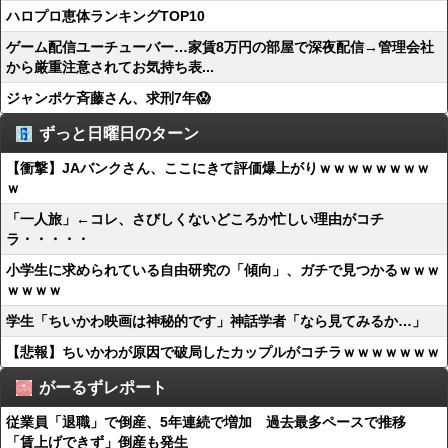
ハロプロ恵体ランキングTOP10
ゲーム配信ユーチューバー…家賃8万円の部屋で深夜配信→管理会社
から厳重注意されてお気持ち表...
ジャンポケ斉藤さん、求刑7年😱
ずっと日曜日のターン
【衝撃】JAバンクさん、ここにきて評価爆上がりｗｗｗｗｗｗｗｗ
ｗ
「一人旅」←コレ、さびしくないどころか忙しい理由がコチ
ラ・・・・・
小学生に求められている自由研究の「傾向」、ガチで見つかるｗｗｗ
ｗｗｗｗ
学生「ちいかわ映画は神秘的です」神話学者「なら見てみるか…」
【悲報】ちいかわが原因で破局したカップルがコチラｗｗｗｗｗｗｗ
がーるずレポート
従業員「退職」で倒産、5年連続で増加 過去最多ペースで推移
「賃上げできず」倒産も発生