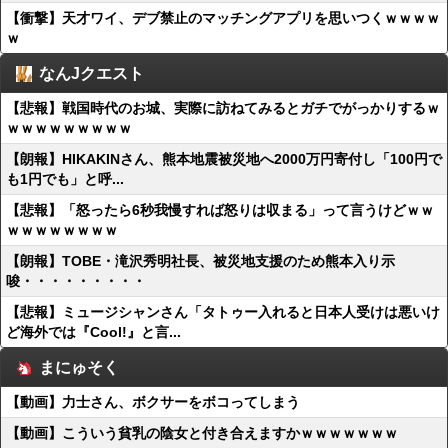
【衝撃】天才ワイ、デブ禁止のマッチングアプリを思いつくｗｗｗｗ
ｗ
なんJクエスト
【悲報】戦国時代のお城、実際に訪ねてみるとガチでがっかりするｗ
ｗｗｗｗｗｗｗｗｗ
【朗報】HIKAKINさん、熊本地震被災地へ2000万円寄付し「100円で
も1円でも」と呼...
【悲報】「怒ったら6秒我慢すれば怒りは収まる」って言うけどｗｗ
ｗｗｗｗｗｗｗｗ
【朗報】TOBE・滝沢秀明社長、被災地支援のため熊本入り示
唆・・・・・・・・・
【悲報】ミュージシャンさん「タトゥー入れると日本人受けは悪いけ
ど海外では『Cool!』と言...
まにゅそく
【動画】力士さん、ボクサーをボコってしまう
【動画】こういう貧乳の陰女と付き合えますかｗｗｗｗｗｗｗ