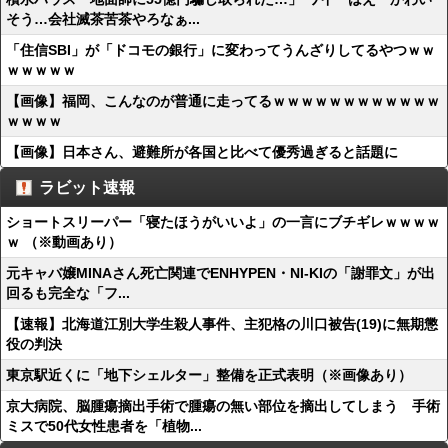
そう…会社滅茶苦茶やろなぁ...
「住信SBI」が「ドコモの銀行」に変わってうんざりしてるやつｗｗ
ｗｗｗｗｗ
【画像】福岡、こんなのが普通に走ってるｗｗｗｗｗｗｗｗｗｗｗｗ
ｗｗｗｗ
【画像】日本さん、避難所が各国と比べて優秀過ぎると話題に
ラビット速報
ショートスリーパー「寝たほうがいいよ」の一言にブチギレｗｗｗｗ
ｗ （※動画あり）
元キャバ嬢MINAさん死亡関連でENHYPEN・NI-KIの「謝罪文」が出
回るも完全な「フ...
【速報】北海道江別大学生殺人事件、主犯格の川口被告(19)に無期懲
役の判決
東京駅近くに「地下シェルター」整備を正式表明（※画像あり）
京大病院、脳腫瘍摘出手術で腫瘍の無い部位を摘出してしまう 手術
ミスで50代女性患者を「植物...