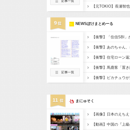
9
NEWSぽけまとめーる
11
まにゅそく
【画像】日本のえちえ
【動画】中国の『上級