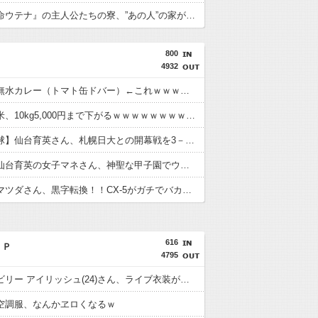
『少女革命ウテナ』の主人公たちの寮、”あの人”の家がモデルだった
800
4932
【困惑】無水カレー（トマト缶ドバー）←これｗｗｗｗｗｗｗｗｗｗ
【朗報】米、10kg5,000円まで下がるｗｗｗｗｗｗｗｗｗｗ
【高校野球】仙台育英さん、札幌日大との開幕戦を3－1で逃げ切るｗｗｗｗｗｗｗｗｗｗ
【画像】仙台育英の女子マネさん、神聖な甲子園でウインクをしてしまうｗｗｗｗｗｗｗｗｗｗ
【朗報】マツダさん、黒字転換！！CX-5がガチでバカ売れｗｗｗｗｗｗｗｗｗｗ
616
ＩＰ
4795
【画像】ビリー アイリッシュ(24)さん、ライブ衣装が〇ンスジくっきり過ぎて炎上ｗ
空調服、なんかヱロくなるｗ