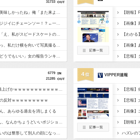
31733
【悲報】女「丸亀製麺美味しかったね」俺「また来ようよ」店員「お会計2380円になりまーす」→その後『こう』なったんだが俺悪くないよな？？？？？？？？
【朗報】P
【衝撃画像】ババアがジジイにチェーンソー！？←一体何があったんやコレw w w w w w w w w
【画像】アナウンサー「え、私がスピードスケートのピチピチユニフォーム着るんですか…？ﾑﾁｨ！！」←これはお前らに刺さるやろw w w w w w w w
【画像】ぼうけつ「えっ、私だけ横を向いて写真撮るんですか？！」→結果w w w w w w w w
【画像】男が「ガチでどうでもいい」女の報告ランキング、圧倒的第１位と言えば『コレ』w w w w w w w w w w
6779
4
VIPPER速報
21285
グラボ、国内価格4割値上げかｗｗｗｗｗｗｗｗｗｗｗｗｗｗｗｗ
の反対ｗｗｗｗｗｗｗｗｗ
ん、あらゆる過去を消しまくる
【画像】
タイムマシーン3号さん、なんかちょうどいいポジションになる
野獣先輩が見つからないのは整形して別人の顔になっているから←これ