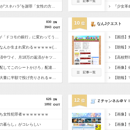
【元TOKIO】長瀬智也が“スネハラ”を謝罪「女性の方々に多大なる不快な思いを…」
830
10
なんJクエスト
3943
【衝撃】「住信SBI」が「ドコモの銀行」に変わってうんざりしてるやつｗｗｗｗｗ
【衝撃】あのちゃん、なんか生まれ変わるｗｗｗｗｗ(※画像あり)
【衝撃】住宅ローン返済中ワイ、月18万の返済がキツすぎるｗｗｗｗｗ
【衝撃】馬鹿客「置き配してこのシートかけろ」配達員「????」→結果ｗｗｗｗｗ(※画像あり)
【衝撃】ピカチュウが大量に半額で投げ売りされるｗｗｗｗｗ(※画像あり)
626
12
Ｚチャンネル＠Ｖ
1892
ち女性犯罪者ｗｗｗｗｗｗｗ
の暮らし』がコレらしい
【画像】