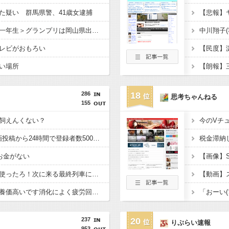
た疑い 群馬県警、41歳女逮捕
＜日本一かわいい中学一年生＞グランプリは岡山県出身・のの花さん 準グランプリは徳島県出身・つむぎさん
レビがおもろい
【民度】淀
い場所
286
18
思考ちゃんねる
155
飼えんくない？
今のVチ
ヒカル「浮気OK」動画投稿から24時間で登録者数500万人割れ12万人減、コメント約４万件超
お金がない
犯人「時刻表トリック使ったろ！次に来る最終列車に乗り継ぎすればアリバイ成立や！」
蜂蜜「美味しいです栄養価高いです消化によく疲労回復の効力もあります」←お前らが飲まない理由
237
20
りぷらい速報
953