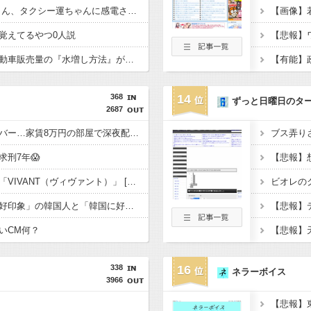
【動画】 女子中学生さん、タクシー運ちゃんに感電させられ死亡……
【画像】
覚えてるやつ0人説
【経済正体】中国の自動車販売量の『水増し方法』がこちらｗｗｗｗｗｗｗｗ
368
14
ずっと日曜日のタ
2687
ゲーム配信ユーチューバー…家賃8万円の部屋で深夜配信→管理会社から厳重注意されてお気持ち表明
刑7年😱
【悲報】ヒカキンさん「VIVANT（ヴィヴァント）」 [143211586]
【世論調査】「日本に好印象」の韓国人と「韓国に好印象」の日本人の割合に大差がついてしまうｗｗｗｗ
いCM何？
338
16
ネラーボイス
3966