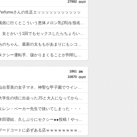
27992
erfumeさんの生足エッッッッッッッッッッッ
【画像】風俗に行くとこういう恵体メロン乳(35)を指名してしまう奴wwwww
【わかる】女とかいう1回でもセックスしたらちょろい生物wwwwww
【画像】あのちゃん、最新の太ももがあまりにもシコすぎる件
【悲報】タクシー運転手、儲かりまくることが判明してしまう
1861
10870
【悲報】仙台育英の女子マネ、神聖な甲子園でウインクをしてしまう
【悲報】大学生の頃に出会ったJSと大人になってから再会し結婚した男、大炎上してしまう
エレン・ベーカー先生で抜いてしまった・・・
【朗報】本田望結、久しぶりにセクシー●●投稿！やっぱり●●●●でかかった！
ハズレのフードコートに必ずある店ｗｗｗｗｗｗｗｗｗｗｗｗ