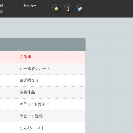
球
サッカー
訳
ぶる速
がーるずレポート
貧乏暇なり
注目作品
VIPワイドガイド
ラビット速報
なんJクエスト