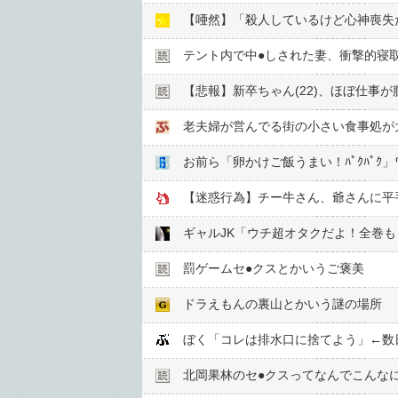
【唖然】「殺人しているけど心神喪失
テント内で中●︎しされた妻、衝撃的寝
【悲報】新卒ちゃん(22)、ほぼ仕事が
老夫婦が営んでる街の小さい食事処が
お前ら「卵かけご飯うまい！ﾊﾟｸﾊﾟｸ」
【迷惑行為】チー牛さん、爺さんに平
ギャルJK「ウチ超オタクだよ！全巻
罰ゲームセ●︎クスとかいうご褒美
ドラえもんの裏山とかいう謎の場所
ぼく「コレは排水口に捨てよう」←数
北岡果林のセ●︎クスってなんでこんな