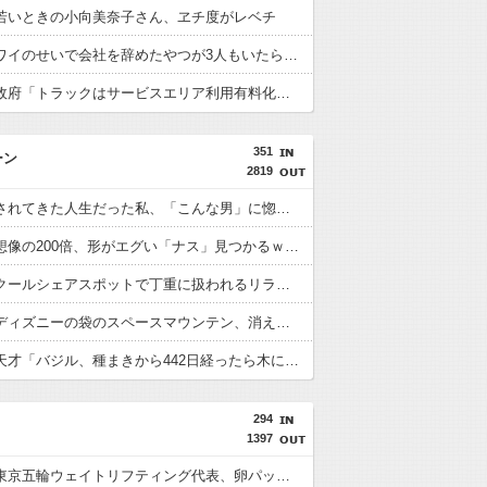
若いときの小向美奈子さん、ヱチ度がレベチ
【悲報】ワイのせいで会社を辞めたやつが3人もいたらしい…
【有能】政府「トラックはサービスエリア利用有料化すればサボらず走るし流問題解決じゃね？」
351
ーン
2819
ブス弄りされてきた人生だった私、「こんな男」に惚れてしまうｗｗｗｗｗｗ
【悲報】想像の200倍、形がエグい「ナス」見つかるｗｗｗｗｗｗｗｗ
ビオレのクールシェアスポットで丁重に扱われるリラックマがコチラｗｗｗｗｗ
【悲報】ディズニーの袋のスペースマウンテン、消える・・・・・
【悲報】天才「バジル、種まきから442日経ったら木になった」
294
1397
【悲報】東京五輪ウェイトリフティング代表、卵パックを盗んで逮捕wwwwwwww