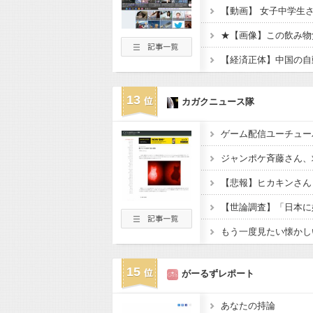
★【画像】この飲み物
13
カガクニュース隊
ジャンポケ斉藤さん、求
もう一度見たい懐かし
15
がーるずレポート
あなたの持論