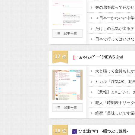
夫の弟を蹴って死なせ
たけしの元気が出るテ
日本で行ってはいけな
17
ぁゃιぃ(*ﾟーﾟ)NEWS 2nd
犬と猫って金持ちしか
【悲報】ま○こワイ、
19
ひま速(°∀°) -暇つぶし速報-