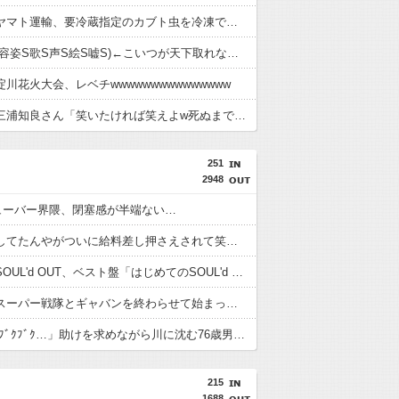
【悲報】ヤマト運輸、要冷蔵指定のカブト虫を冷凍でお届けしてしまい無事死亡
中川翔子(容姿S歌S声S絵S嘘S)←こいつが天下取れなかった理由？
川花火大会、レベチwwwwwwwwwwwwwww
【朗報】三浦知良さん「笑いたければ笑えよw死ぬまで現役やるからw」
251
2948
ューバー界隈、閉塞感が半端ない…
税金滞納してたんやがついに給料差し押さえされて笑えん
【画像】SOUL'd OUT、ベスト盤「はじめてのSOUL'd OUT」をリリース！
【動画】スーパー戦隊とギャバンを終わらせて始まったよくわからん特撮、やっぱりダメそう
「おーい(ﾌﾞｸﾌﾞｸ…」助けを求めながら川に沈む76歳男性 意識不明の状態で発見されるも搬送先で死亡
215
1688