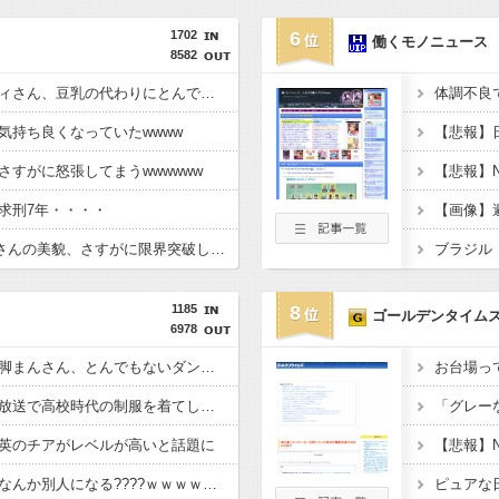
1702
6
働くモノニュース
8582
【画像】ヤクルトレディさん、豆乳の代わりにとんでもないものを販売してしまう
気持ち良くなっていたwwww
さすがに怒張してまうwwwwww
求刑7年・・・・
【画像】後藤真希(39)さんの美貌、さすがに限界突破していたwww
1185
8
ゴールデンタイム
6978
【画像】スレンダー美脚まんさん、とんでもないダンスを披露してしまうｗｗｗｗｗｗｗ
お台場っ
【画像】女子アナ、生放送で高校時代の制服を着てしまうｗｗｗｗｗｗｗｗｗｗｗｗｗｗｗ
英のチアがレベルが高いと話題に
【画像】あのちゃん、なんか別人になる????ｗｗｗｗｗｗｗｗｗｗ