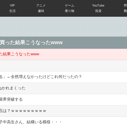
VIP
アニメ
ゲーム
YouTube
野
生活
趣味
乗り物
投資
翻
買った結果こうなったwww
た結果こうなったwww
る」←全然増えなかったけどこれ何だったの？
俺ぬかれまくった
限界突破する
点は？ｗｗｗｗｗｗｗｗｗ
子中高生さん、結構いる模様・・・