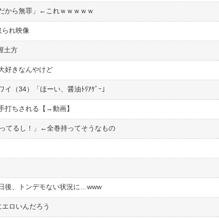
だから無罪」←これｗｗｗｗｗ
取られ映像
膣土方
大好きなんやけど
ワイ（34）「ほーい、醤油ﾄﾘｱｹﾞｰ」
手打ちされる【→動画】
もってるし！」←全巻持ってそうなもの
日後、トンデモない状況に…www
にエロいんだろう