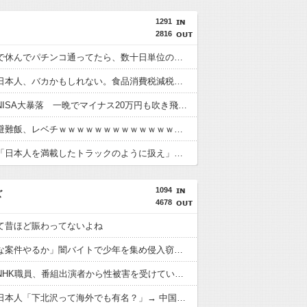
1291
2816
体調不良で休んでパチンコ通ってたら、数十日単位の証拠写真撮られて会社クビになった
【悲報】日本人、バカかもしれない。食品消費税減税（8%→1%）に93.2%の国民が賛成してしまう
【悲報】NISA大暴落 一晩でマイナス20万円も吹き飛んだもよう
【画像】避難飯、レベチｗｗｗｗｗｗｗｗｗｗｗｗｗｗｗ
ブラジル「日本人を満載したトラックのように扱え」→ 差別として問題に→ 「一般的表現！」と弁明
1094
ズ
4678
て昔ほど賑わってないよね
「グレーな案件やるか」闇バイトで少年を集め侵入窃盗を繰り返す 中学生含む7人を逮捕
【悲報】NHK職員、番組出演者から性被害を受けていたことが発覚
ピュアな日本人「下北沢って海外でも有名？」→ 中国人「何も知らない（早口）」