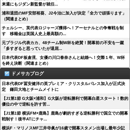
来週にもジダン新監督が就任...
浦和退団のMF安部裕葵、J2今治に加入が決定「全力で頑張ります」
（関連まとめ）
チェルシー、英代表ロジャーズ獲得へ！アーセナルとの争奪戦を制
す 移籍金は英国人史上最高額の...
元ブラジル代表カカ、48チーム制W杯を絶賛！開幕前の不安を一蹴
「多すぎると思っていたが退屈...
日本代表DF板倉滉、女優の川口春奈さんと結婚へ！交際１年、W杯
を終え決断（関連まとめ）
ドメサカブログ
日本代表DF冨安健洋の英プレミア・クリスタルパレス加入が正式決
定 鎌田大地とチームメイトに
【J1第1節 G大阪×浦和】G大阪が逆転勝利で開幕白星スタート！数的
優位の中で逆転を許す苦...
【J1第1節 横浜FM×鹿島】鹿島が劇的すぎる逆転勝利で国立での開幕
戦制す！後半ATにチャ...
横浜F・マリノスMF三井寺眞が16歳で開幕スタメン出場し最年少記