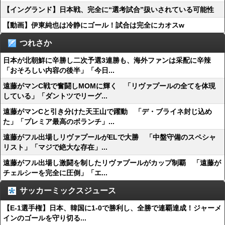
【イングランド】日本戦、完全に“選考試合”扱いされている可能性
【動画】伊東純也は冷静にゴール！試合は完全にカオスw
つれさか
日本が北朝鮮に辛勝し二次予選3連勝も、海外ファンは采配に辛辣
「おそろしい内容の後半」「今日...
遠藤がマンC戦で奮闘しMOMに輝く 「リヴァプールの全てを体現
している」「ダントツでリーグ...
遠藤がマンCと引き分けた天王山で躍動 「デ・ブライネ封じ込め
た」「プレミア最高のボランチ」...
遠藤がフル出場しリヴァプールがELで大勝 「中盤守備のスペシャ
リスト」「マジで絶大な存在」...
遠藤がフル出場し激闘を制したリヴァプールがカップ制覇 「遠藤が
チェルシーを完全に圧倒」「エ...
サッカーミックスジュース
【E-1選手権】日本、韓国に1-0で勝利し、全勝で連覇達成！ジャーメ
インのゴールを守り切る...