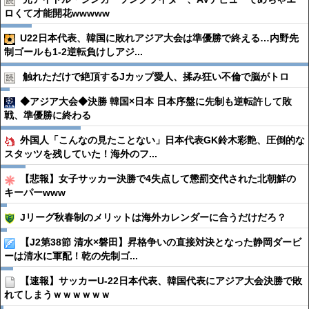
ロくて才能開花wwwww
U22日本代表、韓国に敗れアジア大会は準優勝で終える…内野先
制ゴールも1-2逆転負けしアジ...
触れただけで絶頂するJカップ愛人、揉み狂い不倫で脳がトロ
◆アジア大会◆決勝 韓国×日本 日本序盤に先制も逆転許して敗
戦、準優勝に終わる
外国人「こんなの見たことない」日本代表GK鈴木彩艶、圧倒的な
スタッツを残していた！海外のフ...
【悲報】女子サッカー決勝で4失点して懲罰交代された北朝鮮の
キーパーwww
Jリーグ秋春制のメリットは海外カレンダーに合うだけだろ？
【J2第38節 清水×磐田】昇格争いの直接対決となった静岡ダービ
ーは清水に軍配！乾の先制ゴ...
【速報】サッカーU-22日本代表、韓国代表にアジア大会決勝で敗
れてしまうｗｗｗｗｗｗ