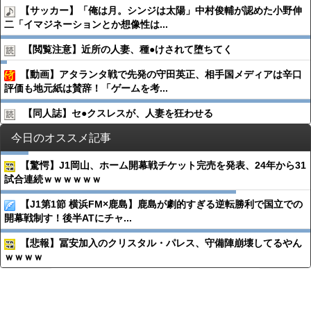
【サッカー】「俺は月。シンジは太陽」中村俊輔が認めた小野伸
二「イマジネーションとか想像性は...
【閲覧注意】近所の人妻、種●︎けされて堕ちてく
【動画】アタランタ戦で先発の守田英正、相手国メディアは辛口
評価も地元紙は賛辞！「ゲームを考...
【同人誌】セ●︎クスレスが、人妻を狂わせる
今日のオススメ記事
【驚愕】J1岡山、ホーム開幕戦チケット完売を発表、24年から31
試合連続ｗｗｗｗｗｗ
【J1第1節 横浜FM×鹿島】鹿島が劇的すぎる逆転勝利で国立での
開幕戦制す！後半ATにチャ...
【悲報】冨安加入のクリスタル・パレス、守備陣崩壊してるやん
ｗｗｗｗ