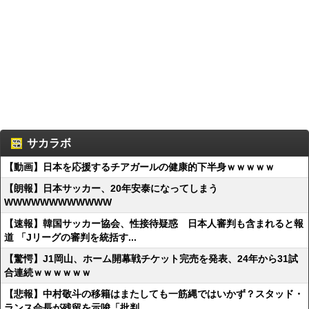
サカラボ
【動画】日本を応援するチアガールの健康的下半身ｗｗｗｗｗ
【朗報】日本サッカー、20年安泰になってしまう
WWWWWWWWWWWW
【速報】韓国サッカー協会、性接待疑惑 日本人審判も含まれると報
道 「Jリーグの審判を統括す...
【驚愕】J1岡山、ホーム開幕戦チケット完売を発表、24年から31試
合連続ｗｗｗｗｗｗ
【悲報】中村敬斗の移籍はまたしても一筋縄ではいかず？スタッド・
ランス会長が残留を示唆「批判...