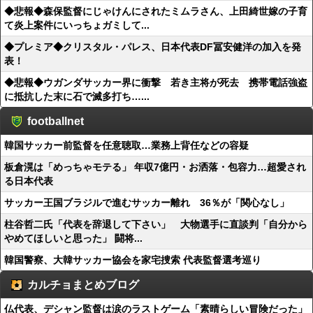
◆悲報◆森保監督にじゃけんにされたミムラさん、上田綺世嫁の子育
て炎上案件にいっちょガミして...
◆プレミア◆クリスタル・パレス、日本代表DF冨安健洋の加入を発
表！
◆悲報◆ウガンダサッカー界に衝撃 若き主将が死去 携帯電話強盗
に抵抗した末に石で滅多打ち…...
footballnet
韓国サッカー前監督を任意聴取…業務上背任などの容疑
板倉滉は「めっちゃモテる」 年収7億円・お洒落・包容力…超愛され
る日本代表
サッカー王国ブラジルで進むサッカー離れ 36％が「関心なし」
柱谷哲二氏「代表を辞退して下さい」 大物選手に直談判「自分から
やめてほしいと思った」 闘将...
韓国警察、大韓サッカー協会を家宅捜索 代表監督選考巡り
カルチョまとめブログ
仏代表、デシャン監督は涙のラストゲーム「素晴らしい冒険だった」