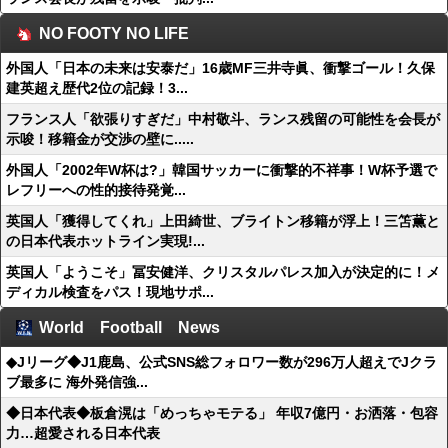
NO FOOTY NO LIFE
外国人「日本の未来は安泰だ」16歳MF三井寺眞、衝撃ゴール！久保
建英超え歴代2位の記録！3...
フランス人「欲張りすぎだ」中村敬斗、ランス残留の可能性を会長が
示唆！移籍金が交渉の壁に.....
外国人「2002年W杯は?」韓国サッカーに衝撃的不祥事！W杯予選で
レフリーへの性的接待発覚...
英国人「獲得してくれ」上田綺世、ブライトン移籍が浮上！三笘薫と
の日本代表ホットライン実現!...
英国人「ようこそ」冨安健洋、クリスタルパレス加入が決定的に！メ
ディカル検査をパス！現地サポ...
World Football News
◆Jリーグ◆J1鹿島、公式SNS総フォロワー数が296万人超えでJクラ
ブ最多に 海外発信強...
◆日本代表◆板倉滉は「めっちゃモテる」 年収7億円・お洒落・包容
力…超愛される日本代表