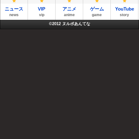
ニュース
VIP
アニメ
ゲーム
YouTube
news
vip
anime
game
story
©2012
ヌルポあんてな