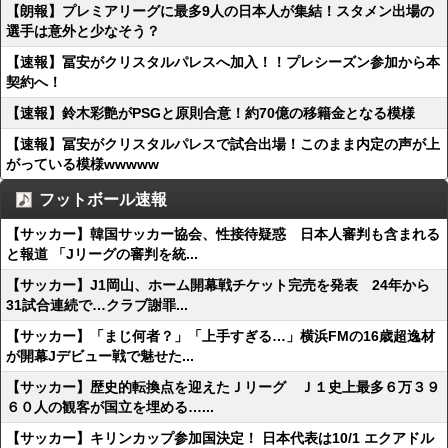
【朗報】プレミアリーグに最多9人の日本人が集結！スタメン出場の
選手は意外と少なそう？
【速報】冨安がクリスタルパレスへ加入！！プレシーズン参加から本
契約へ！
【速報】鈴木彩艶がPSGと原則合意！約70億の移籍金となる模様
【速報】冨安がクリスタルパレスで試合出場！このまま内定の声が上
がっている模様wwwww
フットボール速報
【サッカー】韓国サッカー協会、性接待疑惑 日本人審判も含まれる
と報道 「Jリーグの審判を統...
【サッカー】J1岡山、ホーム開幕戦チケット完売を発表 24年から
31試合連続で…クラブ謝罪...
【サッカー】「まじ何者？」「上手すぎる…」横浜FMの16歳超逸材
が開幕Jデビュー戦で魅せた...
【サッカー】歴史的転換点を迎えたＪリーグ Ｊ１史上最多６万３９
６０人の観客が国立を埋める…...
【サッカー】キリンカップ参加国決定！ 日本代表は10/1 エクアドル