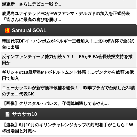
録更新 さらにデビュー戦で...
鹿児島ユナイテッドFCがFWフアンマ・デルガドの加入を正式発表
「皆さんに最高の喜びを届け...
Samurai GOAL
韓国代表DFイ・ハンボムがベルギー王者加入！…北中米W杯で全3試
合に出場
反インファンティーノ勢力が続々？！ FAがFIFA会長続投支持を撤
回か
ギリシャの18歳新星MFがドルトムント移籍！…ゲンクから総額58億
円で加入
ニューカッスルが新守護神候補を確保！…昨季ブラガで台頭した24歳
のチェコ代表GK
【画像】クリスタル・パレス、守備陣崩壊してるやん…
サカサカ10
【速報】9月10月のキリンチャレンジカップの対戦相手がこちら！W
杯出場国と対戦へ