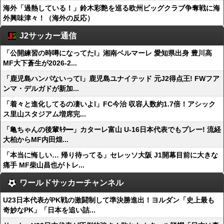
海外「過熱している！」鈴木彩艶を巡る欧州ビッグクラブ争奪戦に海
外興味津々！（海外の反応）
J2サッカー通信
「公開練習の時噂になってた❕」湘南ベルマーレ 愛知県出身 豊川高
MF大下蒼生が2026-2...
「鹿児島ハンパないって❕」鹿児島ユナイテッド 元J2得点王! FWフア
ンマ・デルガドが新加...
「着々と進化してるの凄いよ❕」FC今治 収容人数約1.7倍！アシック
ス里山スタジアム増席完...
「亀ちゃんの後輩ｷﾀ━」カターレ富山 U-16日本代表でもプレー! 流経
大柏からMF内田煌...
「本当に悔しい… 帰り待ってる」セレッソ大阪 J1開幕目前に大きな
痛手 MF柴山昌也がトレ...
ワールドサッカーチャンネル
U23日本代表がPK戦の激闘制して準決勝進出！ヨルダン「史上最も
奇妙なPK」「日本を追い詰...