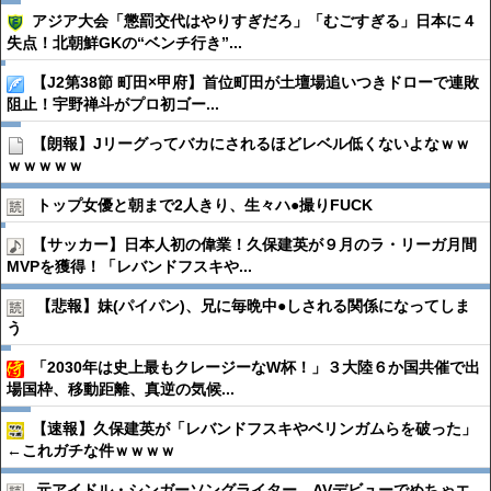
アジア大会「懲罰交代はやりすぎだろ」「むごすぎる」日本に４
失点！北朝鮮GKの“ベンチ行き”...
【J2第38節 町田×甲府】首位町田が土壇場追いつきドローで連敗
阻止！宇野禅斗がプロ初ゴー...
【朗報】Jリーグってバカにされるほどレベル低くないよなｗｗ
ｗｗｗｗｗ
トップ女優と朝まで2人きり、生々ハ●︎撮りFUCK
【サッカー】日本人初の偉業！久保建英が９月のラ・リーガ月間
MVPを獲得！「レバンドフスキや...
【悲報】妹(パイパン)、兄に毎晩中●︎しされる関係になってしま
う
「2030年は史上最もクレージーなW杯！」３大陸６か国共催で出
場国枠、移動距離、真逆の気候...
【速報】久保建英が「レバンドフスキやベリンガムらを破った」
←これガチな件ｗｗｗｗ
元アイドル・シンガーソングライター、AVデビューでめちゃエ