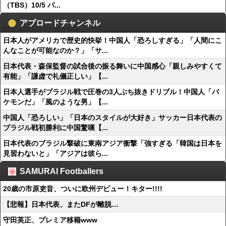
（TBS）10/5 パ...
アブロードチャンネル
日本人がアメリカで歴史的快挙！中国人「恐ろしすぎる」「人間にこ
んなことが可能なのか？」「サ...
日本代表・森保監督の試合後の振る舞いに中国感心「親しみやすくて
有能」「謙虚で礼儀正しい」【...
日本人選手がブラジル戦で圧巻の3人ぶち抜きドリブル！中国人「バ
ケモンだ」「風のような男」【...
中国人「恐ろしい」「日本のスタイルが大好き」サッカー日本代表の
ブラジル戦初勝利に中国驚嘆【...
日本代表のブラジル撃破に東南アジア衝撃「強すぎる「韓国は日本を
見習わないと」「アジアは彼ら...
SAMURAI Footballers
20歳の市原吏音、ついに欧州デビュー！キター!!!!
【悲報】日本代表、またDFが離脱…
守田英正、プレミア移籍www