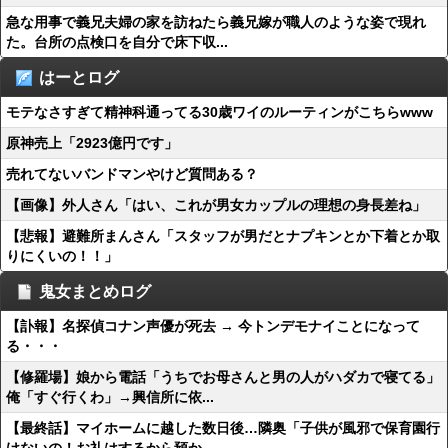
急な用事で義兄夫婦の家を訪ねたら義兄嫁が職人のような姿で現れ
た。台所の点検口を自分で床下収...
はーとログ
モテなさすぎて精神科通ってる30歳ワイのルーティンがこちらwww
原神売上「2923億円です」
売れてないバンドマンやけど質問ある？
【画像】外人さん「はい、これが男女カップルの理想の身長差ね」
【悲報】避難所まんさん「スタッフが男だとナプキンとか下着とか取
りにくいの！！」
鬼女まとめログ
【訃報】名探偵コナン声優が死去 → 今トンデモナイことになって
る・・・
【修羅場】娘から電話「うちでお母さんと男の人がハダカで寝てる」
俺「すぐ行くわ」→興信所に依...
【最終話】マイホームに越した数日後…隣奥「子供が風邪で保育園行