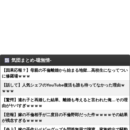
気団まとめ-噫無情-
【因果応報？】母親の不倫離婚から始まる地獄…高校生になってつい
に修羅場ｗｗｗ
【話して】人気シェフのYouTube復活も誰も待ってなかった理由ｗ
ｗｗｗ
【驚愕】連れ子と再婚した結果、離婚も考えると言われた俺…その理
由がヤバすぎｗｗｗｗ
【悲報】嫁の不倫相手が二度目の不倫野郎だった件ｗｗｗｗその結果
が残念すぎるｗｗｗｗ
【炎上】嫁の手作りベビーグッズを問答無用で譲渡→家族総出で騒動