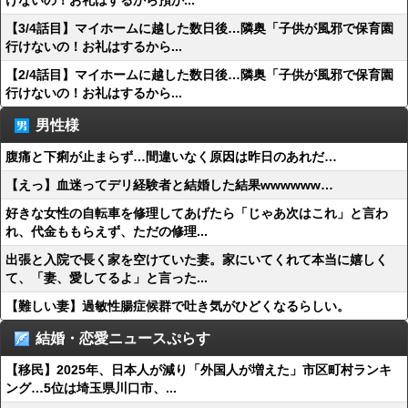
けないの！お礼はするから預か...
【3/4話目】マイホームに越した数日後…隣奥「子供が風邪で保育園
行けないの！お礼はするから...
【2/4話目】マイホームに越した数日後…隣奥「子供が風邪で保育園
行けないの！お礼はするから...
男性様
腹痛と下痢が止まらず…間違いなく原因は昨日のあれだ…
【えっ】血迷ってデリ経験者と結婚した結果wwwwww…
好きな女性の自転車を修理してあげたら「じゃあ次はこれ」と言わ
れ、代金ももらえず、ただの修理...
出張と入院で長く家を空けていた妻。家にいてくれて本当に嬉しく
て、「妻、愛してるよ」と言った...
【難しい妻】過敏性腸症候群で吐き気がひどくなるらしい。
結婚・恋愛ニュースぷらす
【移民】2025年、日本人が減り「外国人が増えた」市区町村ランキ
ング…5位は埼玉県川口市、...