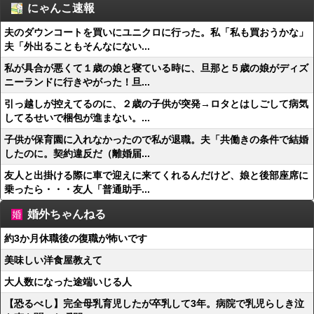
にゃんこ速報
夫のダウンコートを買いにユニクロに行った。私「私も買おうかな」
夫「外出ることもそんなにない...
私が具合が悪くて１歳の娘と寝ている時に、旦那と５歳の娘がディズ
ニーランドに行きやがった！旦...
引っ越しが控えてるのに、２歳の子供が突発→ロタとはしごして病気
してるせいで梱包が進まない。...
子供が保育園に入れなかったので私が退職。夫「共働きの条件で結婚
したのに。契約違反だ（離婚届...
友人と出掛ける際に車で迎えに来てくれるんだけど、娘と後部座席に
乗ったら・・・友人「普通助手...
婚外ちゃんねる
約3か月休職後の復職が怖いです
美味しい洋食屋教えて
大人数になった途端いじる人
【恐るべし】完全母乳育児したが卒乳して3年。病院で乳児らしき泣