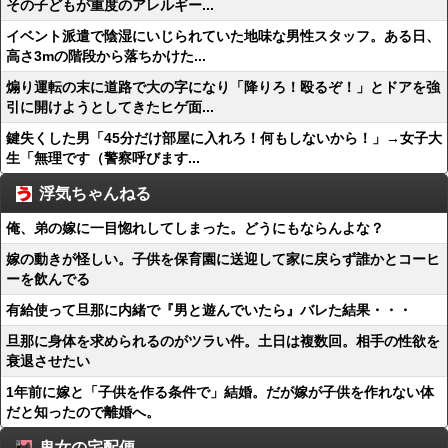
その子どもが重度のアレルギー...
イベント派遣で陰湿にいじられていた地味な男性スタッフ。ある日、
高さ3mの階段から落ちかけた...
煽り運転の末に道路で大の字になり「降りろ！殴るぞ！」とドアを強
引に開けようとしてきたヒゲ面...
鍵失くした男「45分だけ部屋に入れろ！何もしないから！」→女子大
生「無理です（警察呼びます...
浮気ちゃんねる
俺、弟の嫁に一目惚れしてしまった。どうにもならんよな？
嫁の動きが怪しい。子供を保育園に送迎して家に戻らず誰かとコーヒ
ーを飲んでる
有給使って旦那に内緒で『男と遊んでいたら』バレた結果・・・
旦那に身体を求められるのがツラい件。土日は複数回。相手の性欲を
衰退させたい
1年前に嫁と「子供を作る条件で」結婚。だが嫁が子供を作れない体
だと知ったので離婚へ。
鬼女の宅配便