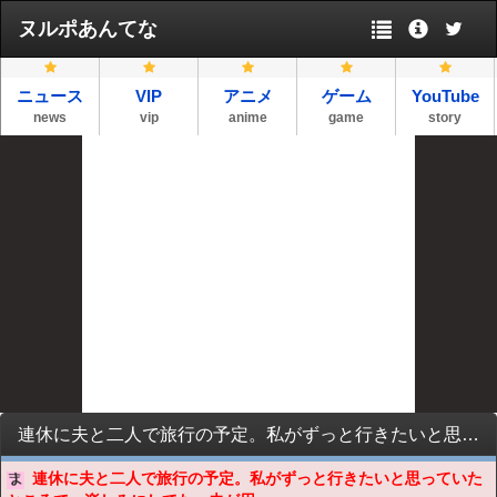
ヌルポあんてな
ニュース
VIP
アニメ
ゲーム
YouTube
news
vip
anime
game
story
連休に夫と二人で旅行の予定。私がずっと行きたいと思っていたところで、楽しみにしてた。夫が用事があったので義実家に立ち寄ったところ、義母が夫に「旅行に行きたいけど、コロナが怖いし迷ってる」と話しかけてきたらしく！？
連休に夫と二人で旅行の予定。私がずっと行きたいと思っていた