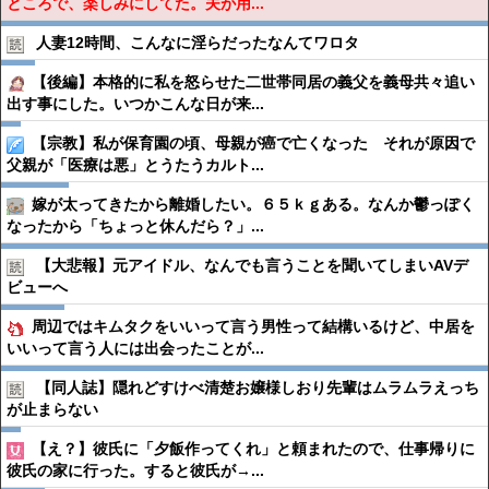
ところで、楽しみにしてた。夫が用...
人妻12時間、こんなに淫らだったなんてワロタ
【後編】本格的に私を怒らせた二世帯同居の義父を義母共々追い
出す事にした。いつかこんな日が来...
【宗教】私が保育園の頃、母親が癌で亡くなった それが原因で
父親が「医療は悪」とうたうカルト...
嫁が太ってきたから離婚したい。６５ｋｇある。なんか鬱っぽく
なったから「ちょっと休んだら？」...
【大悲報】元アイドル、なんでも言うことを聞いてしまいAVデ
ビューへ
周辺ではキムタクをいいって言う男性って結構いるけど、中居を
いいって言う人には出会ったことが...
【同人誌】隠れどすけべ清楚お嬢様しおり先輩はムラムラえっち
が止まらない
【え？】彼氏に「夕飯作ってくれ」と頼まれたので、仕事帰りに
彼氏の家に行った。すると彼氏が→...