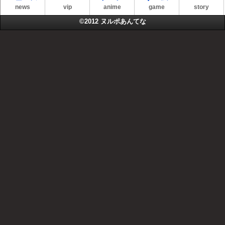
news
vip
anime
game
story
©2012
ヌルポあんてな