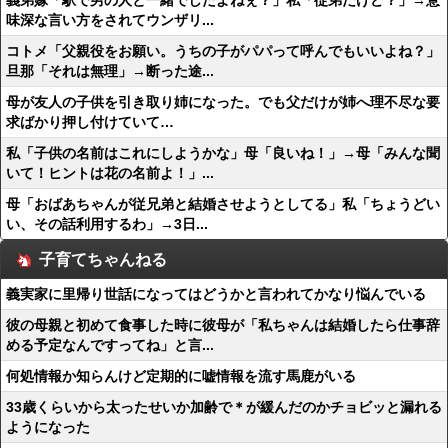
義弟嫁「駅で男の人と一緒でしたよねぇ？」私「従弟だけど？」→意
味深な言い方をされてウンザリ...
コトメ「父親役をお願い。うちの子がパパって呼んでもいいよね？」
旦那「それは無理」→断った途...
母が友人の子供を引き取り姉になった。でも父だけが姉へ理不尽な要
求ばかり押し付けていて…
私「子供の名前はこれにしようかな」母「良いね！」→母「みんな聞
いて！ヒントは花の名前よ！」...
母「おばあちゃんが従兄弟と結婚させようとしてる」私「ちょうどい
い、その話利用するわ」→3日...
子育てちゃんねる
義実家に里帰り世話になってはどうかと言われてかなり悩んでいる
彼の母親と初めて食事した時に彼母が「私ちゃんは結婚したら仕事辞
める予定なんですってね」と言...
何処情報か知らんけど定期的に嘘情報を流す馬鹿がいる
33歳くらいから太ったせいか加齢で＊が緩んだのかチョビッと漏れる
ようになった