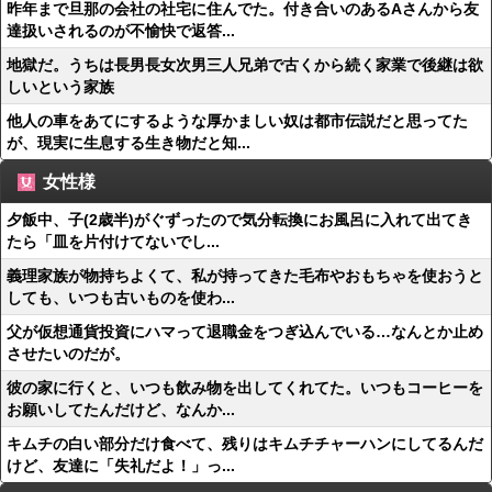
昨年まで旦那の会社の社宅に住んでた。付き合いのあるAさんから友
達扱いされるのが不愉快で返答...
地獄だ。うちは長男長女次男三人兄弟で古くから続く家業で後継は欲
しいという家族
他人の車をあてにするような厚かましい奴は都市伝説だと思ってた
が、現実に生息する生き物だと知...
女性様
夕飯中、子(2歳半)がぐずったので気分転換にお風呂に入れて出てき
たら「皿を片付けてないでし...
義理家族が物持ちよくて、私が持ってきた毛布やおもちゃを使おうと
しても、いつも古いものを使わ...
父が仮想通貨投資にハマって退職金をつぎ込んでいる…なんとか止め
させたいのだが。
彼の家に行くと、いつも飲み物を出してくれてた。いつもコーヒーを
お願いしてたんだけど、なんか...
キムチの白い部分だけ食べて、残りはキムチチャーハンにしてるんだ
けど、友達に「失礼だよ！」っ...