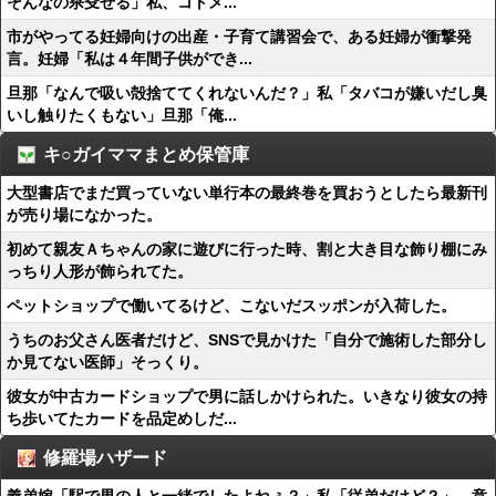
そんなの杀殳せる」私、コトメ...
市がやってる妊婦向けの出産・子育て講習会で、ある妊婦が衝撃発
言。妊婦「私は４年間子供ができ...
旦那「なんで吸い殻捨ててくれないんだ？」私「タバコが嫌いだし臭
いし触りたくもない」旦那「俺...
キ○ガイママまとめ保管庫
大型書店でまだ買っていない単行本の最終巻を買おうとしたら最新刊
が売り場になかった。
初めて親友Ａちゃんの家に遊びに行った時、割と大き目な飾り棚にみ
っちり人形が飾られてた。
ペットショップで働いてるけど、こないだスッポンが入荷した。
うちのお父さん医者だけど、SNSで見かけた「自分で施術した部分し
か見てない医師」そっくり。
彼女が中古カードショップで男に話しかけられた。いきなり彼女の持
ち歩いてたカードを品定めしだ...
修羅場ハザード