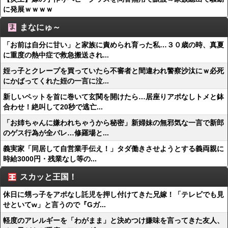
に発展ｗｗｗｗ
まなにゅ～
「お前は自分に甘い」と家族に責められ育った私…３０歳の時、真夏
に重度の熱中症で救急搬送され...
姪っ子とクレープを買っていたら不審者と間違われ警察沙汰にｗ必死
にかばってくれた姪の一言に泣...
新しいペットを首に巻いて玄関を開けたら…居座りアポなしトメと鉢
合わせ！絶叫して20秒で逃亡...
「お姉ちゃんに嫌われちゃうから秘密」新婦妹の無邪気な一言で新郎
のゲス行為が全バレ…修羅場と...
義実家「同居して自営業手伝え！」タダ働きさせようとする義両親に
時給3000円・残業なし等の...
スカッと王国！
休日に甥っ子をアポなし託児を押し付けてきた兄嫁！「テレビでも見
せといてw」と言うので『Gガ...
軽度のアレルギーを「わがまま」と決めつけ嫌味を言ってきた友人、