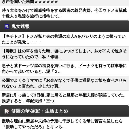
き声を聞いた瞬間ｗｗｗｗｗｗ
時々大金をかけて親戚接待をする医者の義兄夫婦。今回ウトメ＆親戚
十数人＆私達を旅行に招待して...
鬼女速報
【キチトメ】トメが私と夫の共通の友人Aをパシリのように扱ってい
たことが発覚し・・・
【毒親】妹の車を借りた時、塀にぶつけてしまい、妹が凹んで泣きそ
うになっていたので…私「修理...
息子と某ドーナツ屋の福袋を買いに行き、ドーナツを持って駐車場に
向かって歩いていると…泥「２...
公園でよく会うママに「お金がなくて子供に満足なご飯を食べさせら
れない」と言われ、少しだけ買...
新居に引っ越して3日後､家に帰ると旦那と年配夫婦が談笑していた。
挨拶すると…年配夫婦「三つ...
修羅の華-家庭・生活まとめ
援助を理由に新居や夫婦の予定に干渉してくる母に苦言を呈したら
「援助してやっただろ」とキレら...