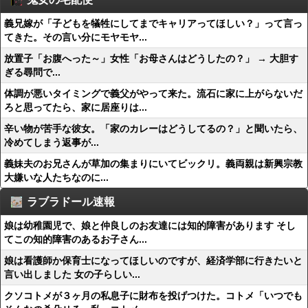
義兄嫁が「子どもを犠牲にしてまでキャリアってほしい？」って言っ
てきた。その言い分にモヤモヤ...
放置子「お腹へった～」女性「お母さんはどうしたの？」 → 大胆す
ぎる尋問で...
体調が悪いタイミングで義父がやって来た。流石に家に上がらないだ
ろと思ってたら、家に居座りは...
辛い物が苦手な彼女。「家のカレーはどうしてるの？」と聞いたら、
冷めてしまう返事が...
義妹夫のお兄さんが草加の集まりにいてビックリ。義両親は新興宗教
大嫌いな人たちなのに...
ラブラドール速報
娘は幼稚園児で、娘と仲良しのお友達には知的障害があります そし
てこの知的障害のあるお子さん...
娘は看護師か保育士になってほしいのですが、経済学部に行きたいと
言い出しました 女の子らしい...
クソコトメが３ヶ月の私息子に財布を投げつけた。コトメ「いつでも