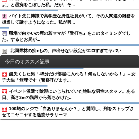
よ」と愚痴をこぼした私。だが、そ...
バイト先に博識で高学歴な男性社員がいて、その人関連の雑務を
担当して話すようになった。私が興...
職場で向かいの席の若ママが『舌打ち』をこのタイミングでし
た。するとお局が...
北岡果林の痴●︎もの、声出せない設定がエロすぎてヤバい
今日のオススメ記事
鍵失くした男「45分だけ部屋に入れろ！何もしないから！」→女
子大生「無理です（警察呼びます...
イベント派遣で陰湿にいじられていた地味な男性スタッフ。ある
日、高さ3mの階段から落ちかけた...
100均のレジで「白ありませんか？」と質問し、列をストップさ
せてニヤニヤする迷惑サラリーマ...