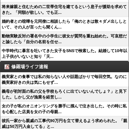
将来嫁親と住むための二世帯住宅を建てるという息子が援助を求めて
きた。「同額が欲しい。でも正...
婚約者との喧嘩を元同僚に相談したら「俺のときは散々ダメ出ししと
いて、その人が言ったら聞くん...
動物実験反対の署名中の小学生に彼女が質問を重ね始めた。可哀想だ
と諭したら「自分の名前を任せ...
中学時代に暴言を吐いてきた女子をSNSで検索した。結婚して10年以
上子供がいないと知り「天...
修羅場ライフ速報
義実家との食事では私の知らない人や話題ばかりで毎回空気。なのに
義実家好きの夫は気にもせず…
義母が初対面の私の父を学校もろくに出ていないんでしょ？」と見下
した。しかし父が漁業を経営し...
女の子が私のオニオンリングを勝手に掴んで泣き出した。その時に私
を心配した店員を女の子の母親...
彼氏一家から親戚の工事代90万円を立て替えるよう求められた。「親
戚は50万円入金してる」と...