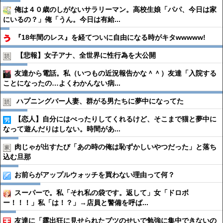
俺は４０歳のしがないサラリーマン。高校生娘「パパ、今日は家
にいるの？」俺「うん。今日は有給...
『18年間のレス』を経てついに自由になる時がキタwwwww!
【悲報】女子アナ、全世界に性行為を大公開
友達から電話。私（いつもの近況報告かな＾＾）友達「入院する
ことになったの…よくわかんない病...
ハプニングバー人妻、群がる男たちに夢中になってた
【恋人】自分にはべったりしてくれるけど、そこまで猫と夢中に
なって遊んだりはしない。時間があ...
肉じゃが出すたび「あの時の俺は恥ずかしいやつだった」と落ち
込む旦那
お前らがアップルウォッチを買わない理由って何？
スーパーで。私「それ私の袋です。返して」女「ドロボ
ー！！！」私「は！？」→店員と警備を呼ば...
友達に「露出狂に見せられたブツのせいで勉強に集中できないの