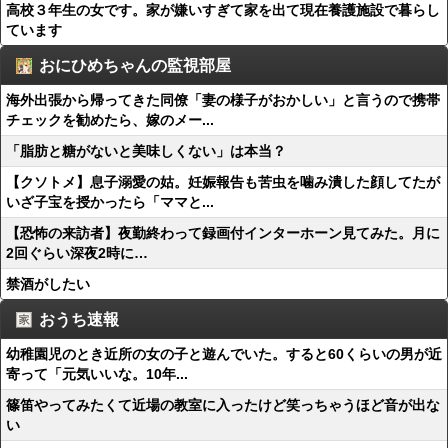
高校３年生の女です。家が嫌いすぎて家を出て現在養護施設で暮らし
ています
おにひめちゃんの監視部屋
海外出張から帰ってきた同僚「妻の様子がおかしい」と言うので携帯
チェックを勧めたら、嫁のメー...
「脂肪と糖がないと美味しくない」は本当？
【クソトメ】息子溺愛の姑。妊娠報告も苦虫を噛み潰した顔してたが
いざ子宝を授かったら「ママと...
【恐怖の来訪者】夜勤終わって録画付インターホーン見てみた。月に
2回ぐらい深夜2時に…
禁酒がしたい
おうち速報
幼稚園児のとき近所の女の子と遊んでいた。すると60くらいの男が近
寄って「元気いいな。10年...
篠笛やってみたくて近場の教室に入ったけど笑っちゃうほど音が出な
い