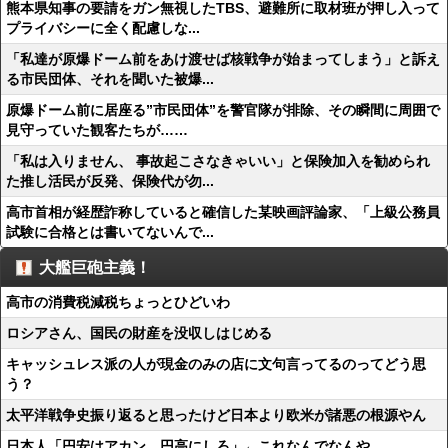
熊本県知事の要請をガン無視したTBS、避難所に取材班が押し入って
プライバシーに全く配慮しな...
「私達が原爆ドーム前をあけ渡せば核戦争が始まってしまう」と訴え
る市民団体、それを聞いた被爆...
原爆ドーム前に居座る”市民団体”を警官隊が排除、その瞬間に周囲で
見守っていた観客たちが……
「私は入りません、 事故起こさなきゃいい」と保険加入を勧められ
た推し活民が反発、保険代が勿...
高市首相が経歴詐称していると確信した某映画評論家、「上級公務員
試験に合格とは書いてないんで...
大艦巨砲主義！
高市の消費税減税ちょっとひどいわ
ロシアさん、国民の財産を没収しはじめる
キャッシュレス派の人が現金のみの店に文句言ってるのってどう思
う？
太平洋戦争史振り返ると思ったけど日本より欧米が諸悪の根源やん
日本人「円安はアカン。円高にしろ」←これなんでなんや