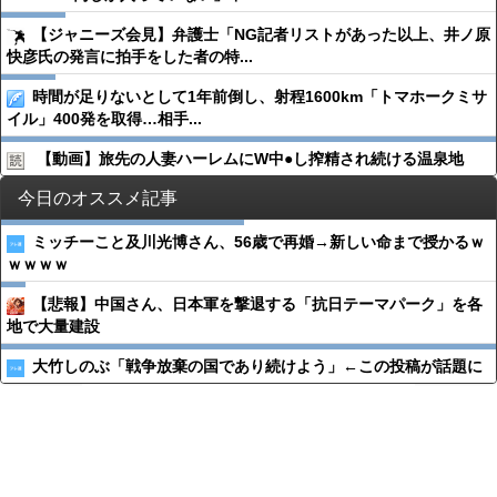
【ジャニーズ会見】弁護士「NG記者リストがあった以上、井ノ原
快彦氏の発言に拍手をした者の特...
時間が足りないとして1年前倒し、射程1600km「トマホークミサ
イル」400発を取得…相手...
【動画】旅先の人妻ハーレムにW中●︎し搾精され続ける温泉地
今日のオススメ記事
ミッチーこと及川光博さん、56歳で再婚→新しい命まで授かるｗ
ｗｗｗｗ
【悲報】中国さん、日本軍を撃退する「抗日テーマパーク」を各
地で大量建設
大竹しのぶ「戦争放棄の国であり続けよう」←この投稿が話題に