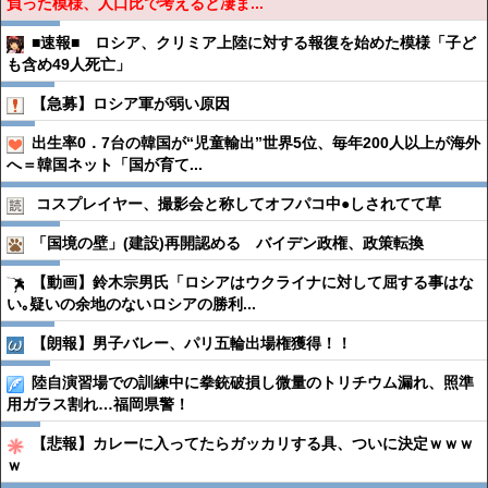
負った模様、人口比で考えると凄ま...
■速報■ ロシア、クリミア上陸に対する報復を始めた模様「子ど
も含め49人死亡」
【急募】ロシア軍が弱い原因
出生率0．7台の韓国が“児童輸出”世界5位、毎年200人以上が海外
へ＝韓国ネット「国が育て...
コスプレイヤー、撮影会と称してオフパコ中●︎しされてて草
「国境の壁」(建設)再開認める バイデン政権、政策転換
【動画】鈴木宗男氏「ロシアはウクライナに対して屈する事はな
い｡疑いの余地のないロシアの勝利...
【朗報】男子バレー、パリ五輪出場権獲得！！
陸自演習場での訓練中に拳銃破損し微量のトリチウム漏れ、照準
用ガラス割れ…福岡県警！
【悲報】カレーに入ってたらガッカリする具、ついに決定ｗｗｗ
ｗ