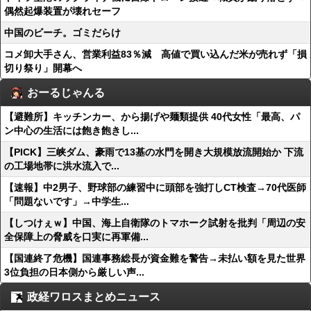
偶然起爆装置が壊れセーフ
中国のビーチ。ゴミだらけ
コメ卸大手さん、営業利益83％減 高値で買い込んだ米が売れず「損
切り祭り」開幕へ
おーるじゃんる
【避難所】キッチンカー、から揚げや麺類提供 40代女性「最高、パ
ン中心の生活には飽き飽きし...
【PICK】三峡ダム、豪雨で13基の水門を開き大規模放流開始か 下流
の工場地帯に洪水流入で...
【速報】中2男子、野球部の練習中に頭部を強打しCT検査→70代医師
「問題ないです」→中学生...
【しつけぇｗ】中国、海上自衛隊のトマホーク試射を批判「周辺の安
全保障上の脅威を口実に再軍備...
【国連終了危機】国連事務総長が資金難を警告→未払い額を見た世界
3位負担の日本側から厳しい声...
政経ワロスまとめニュース