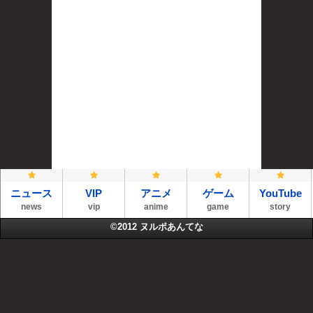
ニュース
VIP
アニメ
ゲーム
YouTube
news
vip
anime
game
story
©2012
ヌルポあんてな