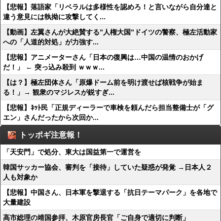
【悲報】落語家「リベラルは多様性を認めろ！と言いながら自分達と
違う意見には執拗に攻撃してく...
【動画】左翼さんが大絶賛する”人権大国”ドイツの警察、極左活動家
への「人道的対処」が力強す...
【悲報】アニメーターさん「日本の復興は…中国の温情のおかげ
だ！」 ← 突っ込み殺到 ｗｗｗ...
【は？】極左団体さん「原爆ドーム前を明け渡せば核戦争が始ま
る！」→ 観衆のマジレスが鋭すぎ...
【悲報】ﾈｯﾄ民「正規ディーラーで車検を頼んだら担当整備士が「グ
エン」さんだったから次回か...
トッポギ注意報！
「天安門」で処分、東大は国益第一で運営を
韓国サッカー協会、審判を「接待」していた疑惑が発覚 →日本人２
人も対象か
【悲報】中国さん、日本軍を撃退する「抗日テーマパーク」を各地で
大量建設
高市総理の靖国参拝、木原官房長官「ご自身で適切に判断」