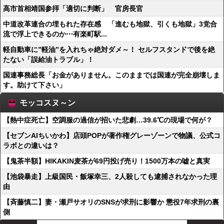
高市首相靖国参拝「適切に判断」 官房長官
中道改革連合の埋もれた存在感 「進むも地獄、引くも地獄」3党合
流で浮上できるのか⋯有楽町駅...
軽自動車に”軽油”を入れちゃ絶対ダメ～！ セルフスタンドで後を絶
たない「誤給油トラブル」！
国連事務総長「お金がありません。このままでは国連が完全崩壊しま
す。助けて下さい」
モッコスヌ～ン
【熱中症死亡】空調服の過信が招いた悲劇…39.6℃の現場で何が？
【セブンAIちいかわ】店頭POPが著作権グレーゾーンで物議、公式コ
ラボとの違いは？
【鬼茶半額】HIKAKIN麦茶が69円投げ売り！1500万本の嘘と真実
【池袋暴走】上級国民・飯塚幸三、2人殺しても逮捕されなかった理
由
【斉藤慎二】妻・瀬戸サオリのSNSが求刑に影響か 懲役7年求刑の裏
側