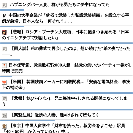
ハプニングバー人妻、群がる男たちに夢中になってた
中国の大手企業が「銃器で武装した私設武装組織」を設立する事
例が急増、日本人なら「何それ？」...
【悲報】ロシア・プーチン大統領、日本に抱きつき始める「日本
のイニシアチブで対話したい」
【同人誌】弟の葬式で再会したのは、想い続けた“弟の妻”だった
――。
日本保守党、党員数4万2000人超 結党の集いのパーティー券が1
時間で完売
【米国】 韓国鉄鋼メーカーに相殺関税…「安価な電気料金、事実
上の補助金」
【悲報】妹(パイパン)、兄に毎晩中●︎しされる関係になってしま
う
【閲覧注意】近所の人妻、種●︎けされて堕ちてく
【東京】中国人留学生「財布を拾った。報労金をよこせ」駅員
「40～50円しか入っていない」中...