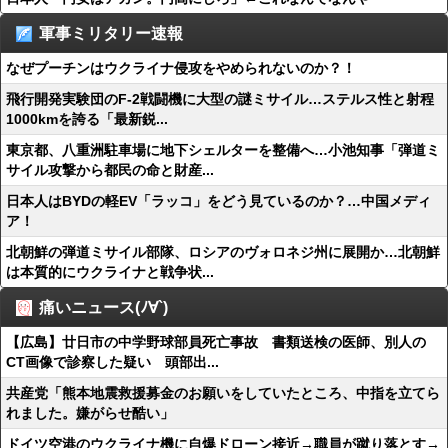
軍事ミリタリー速報
なぜプーチンはウクライナ侵攻をやめられないのか？！
飛行開発実験団のF-2戦闘機に大型の謎ミサイル…ステルス性と射程
1000kmを誇る「最新鋭...
東京都、八重洲駐車場に地下シェルターを整備へ…小池知事「弾道ミ
サイル攻撃から都民の命と財産...
日本人はBYDの軽EV「ラッコ」をどう見ているのか？…中国メディ
ア！
北朝鮮の弾道ミサイル部隊、ロシアのヴォロネジ州に展開か…北朝鮮
は本質的にウクライナと戦争状...
痛いニュース(ﾉ∀`)
【広島】廿日市の中学野球部員死亡事故 書類送検の医師、別人の
CT画像で診察した疑い 頭部出...
共産党「熊本地震救援募金のお願いをしていたところ、中指を立てら
れました。嫌がらせ酷い」
ドイツ空港のウクライナ機に自爆ドローン接近→職員が蹴り落とす→