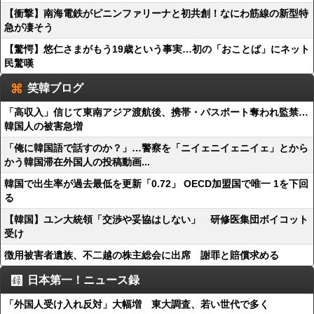
【衝撃】南海電鉄がピニンファリーナと初共創！なにわ筋線の新型特
急が凄そう
【驚愕】悠仁さまがもう19歳という事実…初の「おことば」にネット
民驚嘆
笑韓ブログ
「高収入」信じて東南アジア渡航後、携帯・パスポート奪われ監禁…
韓国人の被害急増
「俺に韓国語で話すのか？」…警察を「ニイェニイェニイェ」とから
かう韓国滞在外国人の投稿動画...
韓国で出生率が過去最低を更新「0.72」 OECD加盟国で唯一 1を下回
る
【韓国】ユン大統領「交渉や妥協はしない」 研修医集団ボイコット
受け
徴用被害者遺族、不二越の株主総会に出席 謝罪と賠償求める
日本第一！ニュース録
「外国人受け入れ反対」大幅増 東大調査、若い世代で多く