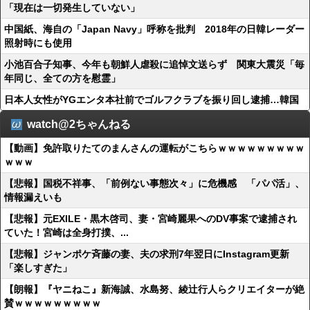
「現在は一切発生していない」
中国紙、海自の「Japan Navy」呼称を批判 2018年の日韓レーダー
照射時にも使用
小池百合子知事、今年も朝鮮人虐殺に追悼文送らず 関東大震災「毎
年同じ、全ての方を慰霊」
日本人女性がYGエンタ本社前でゴルフクラブを振り回し逮捕…韓国
watch@2ちゃんねる
【動画】免許取りたてのまんさんの運転がこちらｗｗｗｗｗｗｗｗｗ
ｗｗｗ
【悲報】国税不祥事、「前例ない事態次々」に危機感 「パパ活」、
情報漏えいも
【悲報】元EXILE・黒木啓司、妻・宮崎麗果へのDV事案で逮捕され
ていた！宮崎は全身打撲、...
【悲報】ジャンポケ斉藤の妻、夫の求刑7年翌日にInstagram更新
「楽しすぎた」
【朗報】『ヤニねこ』新海誠、水島努、綾辻行人らクリエイターが絶
賛ｗｗｗｗｗｗｗｗｗ