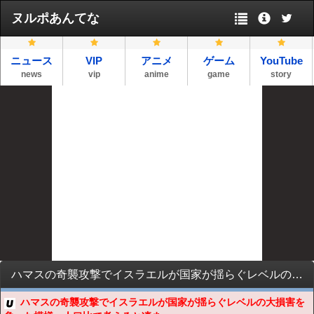
ヌルポあんてな
ニュース
VIP
アニメ
ゲーム
YouTube
news
vip
anime
game
story
ハマスの奇襲攻撃でイスラエルが国家が揺らぐレベルの大損害を負った模様、人口比で考えると凄まじい死者を出した
ハマスの奇襲攻撃でイスラエルが国家が揺らぐレベルの大損害を