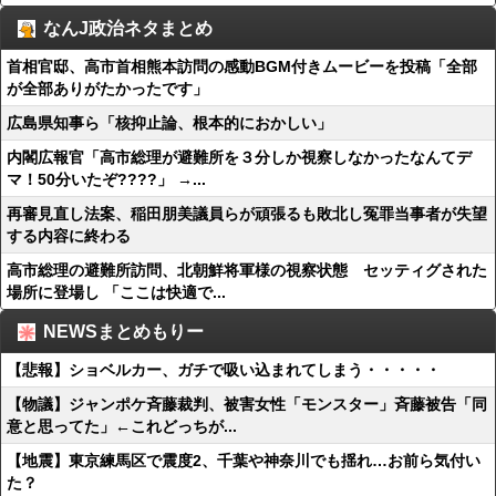
なんJ政治ネタまとめ
首相官邸、高市首相熊本訪問の感動BGM付きムービーを投稿「全部
が全部ありがたかったです」
広島県知事ら「核抑止論、根本的におかしい」
内閣広報官「高市総理が避難所を３分しか視察しなかったなんてデ
マ！50分いたぞ????」 →...
再審見直し法案、稲田朋美議員らが頑張るも敗北し冤罪当事者が失望
する内容に終わる
高市総理の避難所訪問、北朝鮮将軍様の視察状態 セッティグされた
場所に登場し 「ここは快適で...
NEWSまとめもりー
【悲報】ショベルカー、ガチで吸い込まれてしまう・・・・・
【物議】ジャンポケ斉藤裁判、被害女性「モンスター」斉藤被告「同
意と思ってた」←これどっちが...
【地震】東京練馬区で震度2、千葉や神奈川でも揺れ…お前ら気付い
た？