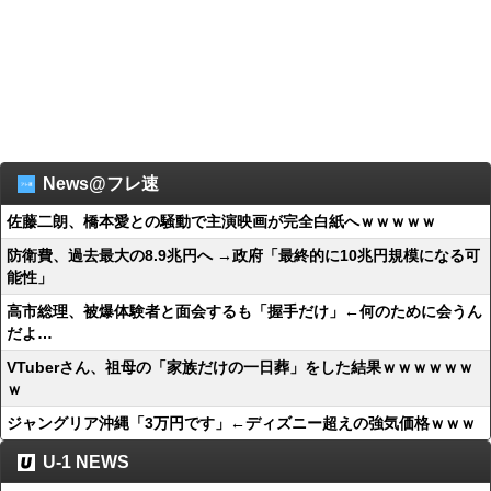
News@フレ速
佐藤二朗、橋本愛との騒動で主演映画が完全白紙へｗｗｗｗｗ
防衛費、過去最大の8.9兆円へ →政府「最終的に10兆円規模になる可
能性」
高市総理、被爆体験者と面会するも「握手だけ」←何のために会うん
だよ…
VTuberさん、祖母の「家族だけの一日葬」をした結果ｗｗｗｗｗｗ
ｗ
ジャングリア沖縄「3万円です」←ディズニー超えの強気価格ｗｗｗ
U-1 NEWS