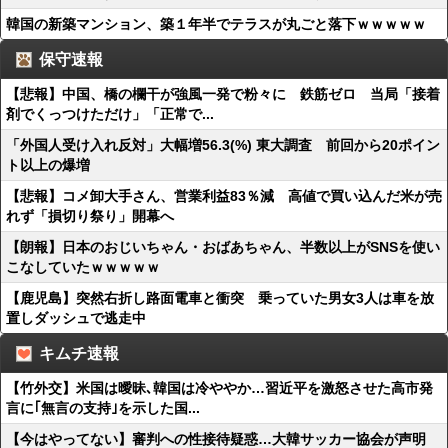
韓国の新築マンション、築１年半でテラスが丸ごと落下ｗｗｗｗｗ
保守速報
【悲報】中国、橋の欄干が強風一発で粉々に 鉄筋ゼロ 当局「接着
剤でくっつけただけ」「正常で...
「外国人受け入れ反対」大幅増56.3(%) 東大調査 前回から20ポイン
ト以上の爆増
【悲報】コメ卸大手さん、営業利益83％減 高値で買い込んだ米が売
れず「損切り祭り」開幕へ
【朗報】日本のおじいちゃん・おばあちゃん、半数以上がSNSを使い
こなしていたｗｗｗｗｗ
【鹿児島】突然右折し路面電車と衝突 乗っていた男女3人は車を放
置しダッシュで逃走中
キムチ速報
【竹外交】米国は曖昧､韓国は冷ややか…習近平を激怒させた高市発
言に｢無言の支持｣を示した国...
【今はやってない】審判への性接待疑惑…大韓サッカー協会が声明