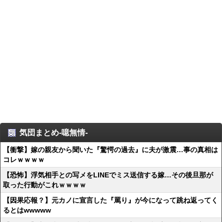
気団まとめ-噫無情-
【衝撃】嫁の親友から聞いた『驚愕の過去』に夫が激震…事の真相は
コレｗｗｗｗ
【恐怖】浮気相手との写メをLINEでミス送信する嫁…その後旦那が
取った行動がこれｗｗｗｗ
【因果応報？】元カノに宣言した『罵り』が今になって跳ね返ってく
るとはwwwww