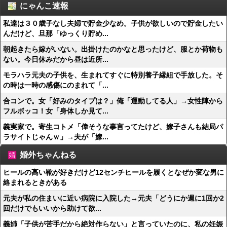
にゃんこ速報
私達は３０歳子なし夫婦で貯金少なめ。子供が欲しいので貯金したい
んだけど、旦那「ゆっくり貯め...
朝起きたら嫁がいない。出掛けたのかなと思ったけど、服とか荷物も
ない。今日休みだから昼は近所...
モラハラ元夫の子供を、生まれてすぐに特別養子縁組で手放した。そ
の時は一時の感傷にのまれて「...
合コンで。女「好みのタイプは？」俺「運動してる人」→女性陣から
フルボッコ！女「身体しか見て...
義実家で。寄生コトメ「偉そうな事言ってたけど、嫁子さんも結局パ
ラサイトじゃんｗ」→夫が「嫁...
婚外ちゃんねる
ヒールの高い靴が好きだけど12センチヒールを履くとなぜか変な男に
絡まれるときがある
元夫が私の住まいに近い病院に入院した→元夫「どうにか週に1回か2
回だけでもいいから助けて欲...
義姉「子供が苦手だから絶対作らない」と言っていたのに、私の妊娠