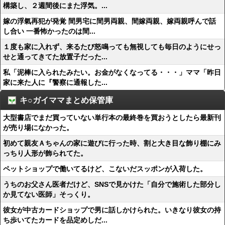
構築し、２週間後にまた浮気。...
嫁の浮氣再犯が発覚 間男宅に間男両親、間嫁両親、嫁両親呼んで話
し合い 一番怖かったのは間...
１度も家に入れず、来るたび怒鳴っても無視しても毎日のようにせっ
せと通ってきてた放置子だった...
私「泥棒に入られたみたい。お金がなくなってる・・・」ママ「昨日
家に来た人に『警察に通報した...
キ○ガイママまとめ保管庫
大型書店でまだ買っていない単行本の最終巻を買おうとしたら最新刊
が売り場になかった。
初めて親友Ａちゃんの家に遊びに行った時、割と大き目な飾り棚にみ
っちり人形が飾られてた。
ペットショップで働いてるけど、こないだスッポンが入荷した。
うちのお父さん医者だけど、SNSで見かけた「自分で施術した部分し
か見てない医師」そっくり。
彼女が中古カードショップで男に話しかけられた。いきなり彼女の持
ち歩いてたカードを品定めしだ...