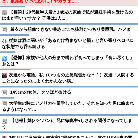
ど、披露宴でその上司にイヤガラセし...
【相談】20代後半夫婦と1歳児の家族で私が避妊手術を受けるの
はまだ早いですか？ 子供は1人...
着衣から想像できない抱きごこち抜群むっちり美巨乳、ハメま
従妹は酒に弱いが「あるだけ呑まないと損」と言い張りベロベロ
な状態でも呑み続ける
【恐怖】家族や他人の分まで構わず食べてしまう「食い尽くし」
系とは？
友達から電話。私（いつもの近況報告かな＾＾）友達「入院する
ことになったの…よくわかんない病...
149cmの女体、クソほど抜ける
大学生の時にアメリカへ留学していた。それを知った男に絡まれ
るようになって…
【悲報】妹(パイパン)、兄に毎晩中●︎しされる関係になってしま
う
2年ぶりに私実家と夫実家に帰省することに。道のりや行事の関