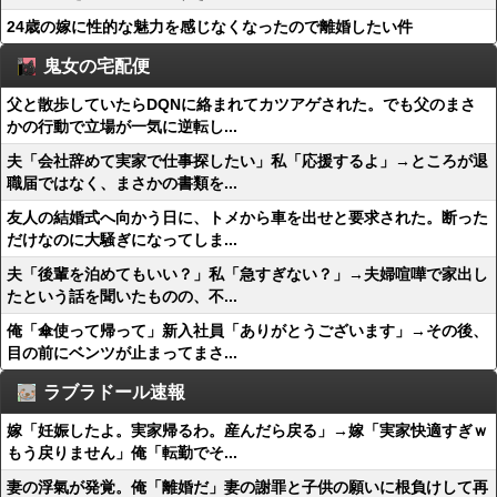
24歳の嫁に性的な魅力を感じなくなったので離婚したい件
鬼女の宅配便
父と散歩していたらDQNに絡まれてカツアゲされた。でも父のまさ
かの行動で立場が一気に逆転し...
夫「会社辞めて実家で仕事探したい」私「応援するよ」→ところが退
職届ではなく、まさかの書類を...
友人の結婚式へ向かう日に、トメから車を出せと要求された。断った
だけなのに大騒ぎになってしま...
夫「後輩を泊めてもいい？」私「急すぎない？」→夫婦喧嘩で家出し
たという話を聞いたものの、不...
俺「傘使って帰って」新入社員「ありがとうございます」→その後、
目の前にベンツが止まってまさ...
ラブラドール速報
嫁「妊娠したよ。実家帰るわ。産んだら戻る」→嫁「実家快適すぎｗ
もう戻りません」俺「転勤でそ...
妻の浮氣が発覚。俺「離婚だ」妻の謝罪と子供の願いに根負けして再