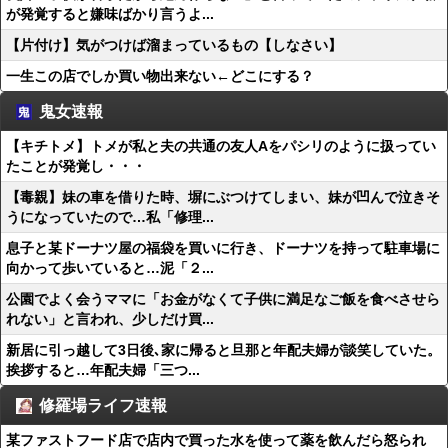
が発覚すると嫌味ばかり言うよ...
【片付け】気がつけば溜まっているもの【しなさい】
一生この店でしか買い物出来ない←どこにする？
鬼女速報
【キチトメ】トメが私と夫の共通の友人Aをパシリのように扱ってい
たことが発覚し・・・
【毒親】妹の車を借りた時、塀にぶつけてしまい、妹が凹んで泣きそ
うになっていたので…私「修理...
息子と某ドーナツ屋の福袋を買いに行き、ドーナツを持って駐車場に
向かって歩いていると…泥「２...
公園でよく会うママに「お金がなくて子供に満足なご飯を食べさせら
れない」と言われ、少しだけ買...
新居に引っ越して3日後､家に帰ると旦那と年配夫婦が談笑していた。
挨拶すると…年配夫婦「三つ...
修羅場ライフ速報
某ファストフード店で店内で買った水を使って薬を飲んだら怒られ