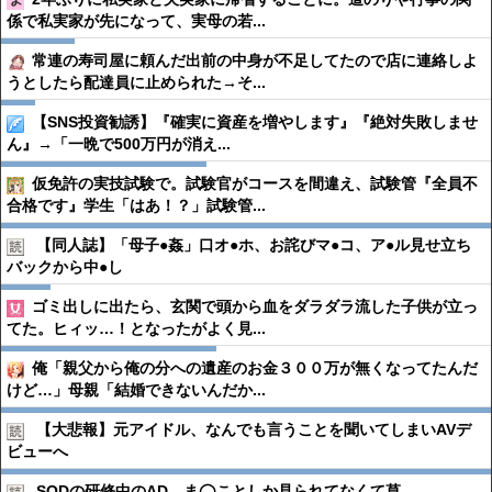
係で私実家が先になって、実母の若...
常連の寿司屋に頼んだ出前の中身が不足してたので店に連絡しよ
うとしたら配達員に止められた→そ...
【SNS投資勧誘】『確実に資産を増やします』『絶対失敗しませ
ん』→「一晩で500万円が消え...
仮免許の実技試験で。試験官がコースを間違え、試験管『全員不
合格です』学生「はあ！？」試験管...
【同人誌】「母子●︎姦」口オ●︎ホ、お詫びマ●︎コ、ア●︎ル見せ立ち
バックから中●︎し
ゴミ出しに出たら、玄関で頭から血をダラダラ流した子供が立っ
てた。ヒィッ…！となったがよく見...
俺「親父から俺の分への遺産のお金３００万が無くなってたんだ
けど…」母親「結婚できないんだか...
【大悲報】元アイドル、なんでも言うことを聞いてしまいAVデ
ビューへ
SODの研修中のAD、ま◯ことしか見られてなくて草