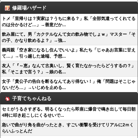
修羅場ハザード
トメ「里帰りは？実家は？うちに来る？」私「全部気遣ってくれてる
のは分かるけど…」→善意だか...
飲み屋にて。男「カクテルなんて女の飲み物でしょｗ」マスター「そ
の子、かなり飲めるよ？」→強...
義両親「空き家になるし住んでいいよ」私たち「じゃあお言葉に甘え
て…」→引っ越した途端、予想...
友人「『～恵』なんて古臭いし、賢く育たなかったらどうするの？」
私「そこまで言う？」→娘の名...
女子「貴公子の告白を断るなんてあり得ない！」俺「問題はそこじゃ
ないだろ…」→いじめを止める...
子育てちゃんねる
セミがうるさすぎる。明るくなったら即座に爆音で鳴き出して毎日朝
4時に叩き起こしにくるせいで...
急いで曲がり角を曲がったとき、すごい衝撃を受けてリアルに2ｍく
らいふっとんだ