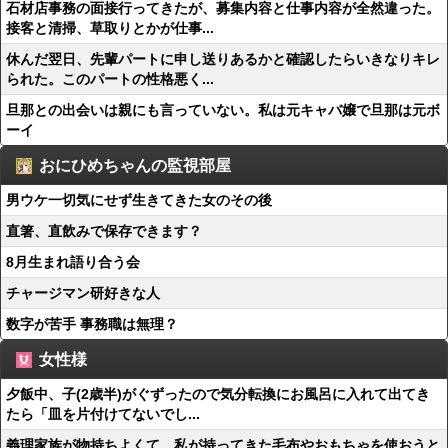
石材店事務の面接行ってきたが、募集内容と仕事内容が全然違った。
接客と清掃、草取りとかが仕事...
休んだ翌日、先輩パートに申し送りあるかと確認したらいきなりキレ
られた。このパートの性格悪く...
旦那との出会いは親にも言っていない。私は元キャバ嬢で旦那は元ボ
ーイ
おにひめちゃんの監視部屋
男ウケ一切気にせず生きてきた女のその後
直箸、直飲みで保存できます？
8月生まれ語り合う会
チャージマン研好きな人
数字が苦手 事務職は無理？
女性様
夕飯中、子(2歳半)がぐずったので気分転換にお風呂に入れて出てき
たら「皿を片付けてないでし...
義理家族が物持ちよくて、私が持ってきた毛布やおもちゃを使おうと