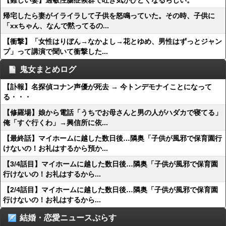
【難しい妻】過敏性腸症候群で吐き気がひどくなるらしい。
帰宅したら妻がイライラして子供を怒鳴っていた。その時、子供に
「xxちゃん、なんで黙ってるの...
【衝撃】「女性はりぼん→なかよし→花とゆめ、男性はずっとジャン
プ」って講演で聞いて衝撃した...
鬼女まとめログ
【訃報】名探偵コナン声優が死去 → 今トンデモナイことになって
る・・・
【修羅場】娘から電話「うちでお母さんと男の人がハダカで寝てる」
俺「すぐ行くわ」→興信所に依...
【最終話】マイホームに越した数日後…隣奥「子供が風邪で保育園行
けないの！お礼はするから預か...
【3/4話目】マイホームに越した数日後…隣奥「子供が風邪で保育園
行けないの！お礼はするから...
【2/4話目】マイホームに越した数日後…隣奥「子供が風邪で保育園
行けないの！お礼はするから...
結婚・恋愛ニュースぷらす