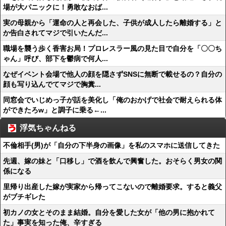
場が大パニックに！勇敢なおば...
実の母親から「運命の人と再会した、子供が成人したら離婚する」と
か告白されてマジで引いたんだ...
職場を襲う歩く香害お局！プロレスラー風の見た目で自分を「〇〇ち
ゃん」呼び、部下を鬱病で何人...
なぜイベント会場で他人の顔を隠さずSNSに無断で載せるの？自分の
顔も写り込んでてマジで胸糞...
同窓会でいじめっ子が話を美化し「俺のおかげで社会で耐えられる体
ができたろw」と調子に乗る←...
浮気ちゃんねる
不倫相手(男)が「自分の下半身の画像」を私のスマホに送信してきた
先週、嫁の妹と「口移し」で酒を飲んで興奮した。おそらく男女の関
係になる
里帰り出産した嫁が実家から帰ってこないので離婚要求。すると義父
がブチギレた
初カノの女とそのまま結婚。自分を愛した女が「他の男に抱かれて
た」事実を知った俺、辛すぎる