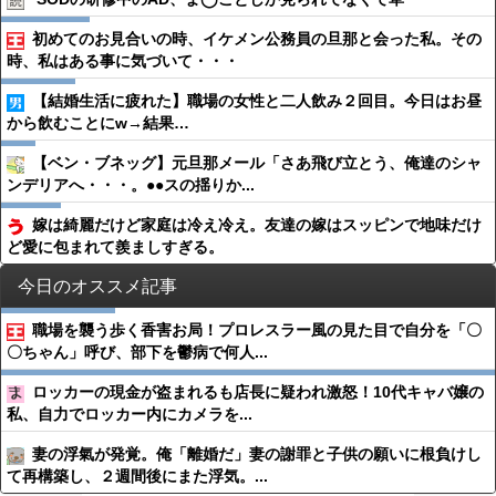
初めてのお見合いの時、イケメン公務員の旦那と会った私。その
時、私はある事に気づいて・・・
【結婚生活に疲れた】職場の女性と二人飲み２回目。今日はお昼
から飲むことにw→結果…
【ベン・ブネッグ】元旦那メール「さあ飛び立とう、俺達のシャ
ンデリアへ・・・。●●スの揺りか...
嫁は綺麗だけど家庭は冷え冷え。友達の嫁はスッピンで地味だけ
ど愛に包まれて羨ましすぎる。
今日のオススメ記事
職場を襲う歩く香害お局！プロレスラー風の見た目で自分を「〇
〇ちゃん」呼び、部下を鬱病で何人...
ロッカーの現金が盗まれるも店長に疑われ激怒！10代キャバ嬢の
私、自力でロッカー内にカメラを...
妻の浮氣が発覚。俺「離婚だ」妻の謝罪と子供の願いに根負けし
て再構築し、２週間後にまた浮気。...