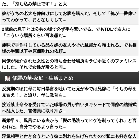
た。「持ち込み禁止です！」と大...
彼がうちの老犬を仰向けにしてお腹を踏んだ。そして「俺が一番偉い
ってわかって、おとなしくして...
2歳前の息子とは公共の場で必ず手を繋いでる。でもTDLで友人に
「こういう場所くらい可哀想だ...
趣味で手作りしている品を嫁の友人やその旦那から頼まれる。でも相
場の半額以下や原価割れの依頼...
同僚が紹介された女性との待ち合わせ場所をラ〇ホ近くのファミレス
にした。それで女性が帰ると同...
修羅の華-家庭・生活まとめ
反抗期の頃に母に毎日暴言を吐いてた兄が今では兄嫁に「うちの母を
見習え！」と迫り、母に教育を...
接近禁止命令を受けていた職場の男が白いタキシードで同僚の結婚式
へ乱入した。警備員に取り押さ...
新婚早々、風呂にいる夫から「髪の毛洗ってヒゲを剃ってくれ」と言
われた。自分でやるよう言った...
浮気相手と付き合うという彼に別れを告げられたので私にも好きな人