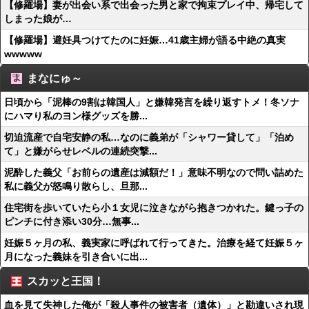
【修羅場】妻が出会い系で出会った男と家で拘束プレイ中、帰宅して
しまった娘が…
【修羅場】避妊具つけてたのに妊娠…41歳主婦が語る中絶の真実
wwwww
まなにゅ～
日頃から「泥棒の9割は韓国人」と嫌韓発言を繰り返すトメ！冬ソナ
にハマり私のヨン様グッズを勝...
切迫流産で自宅安静の私…なのに義弟が「シャワー貸して」「泊め
て」と嫌がらせレベルの連続突撃...
泥酔した義父「お前らの遺産は減額だ！」意味不明なので問い詰めた
私に義父が怒鳴り散らし、旦那...
住宅街を歩いていたら小１女児に泣きながら抱きつかれた。鍵っ子の
ピンチに付き添い30分…無事...
妊娠５ヶ月の私、義実家に呼ばれて行ってきた。治療を経て妊娠５ヶ
月になった義妹を引き合いに出...
スカッと王国！
血を見て失神した俺が「殺人事件の被害者（遺体）」と勘違いされ現