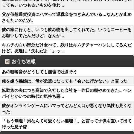
しても、いつも古いものを使わ...
父が仮想通貨投資にハマって退職金をつぎ込んでいる…なんとか止め
させたいのだが。
彼の家に行くと、いつも飲み物を出してくれてた。いつもコーヒーを
お願いしてたんだけど、なんか...
キムチの白い部分だけ食べて、残りはキムチチャーハンにしてるんだ
けど、友達に「失礼だよ！」っ...
おうち速報
あの咀嚼音がどうしても無理で吐きそう
俺を嫌う義娘は、母が危篤になっても「会いに行かない」と言った
転勤族の夫につき高知で入社した会社を一昨日の朝やめてきた。ヘン
パイとかいつの時代だ気持ち悪...
彼がオンラインゲームにハマってどんどん口が悪くなり気性も荒くな
った
「もう無理！男なんて可愛くない無理！」と言って子供を置いて出て
行った息子嫁