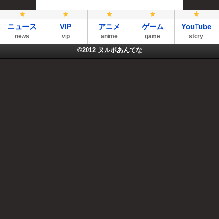
ニュース
VIP
アニメ
ゲーム
YouTube
news
vip
anime
game
story
©2012
ヌルポあんてな