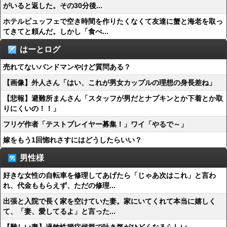
がいると返した。その30分後...
ホテルビュッフェで空き時間を作りたくなくて友達に蟹と海老を取っ
てきてと頼んだ。しかし「食べ...
はーとログ
売れてないバンドマンやけど質問ある？
【画像】外人さん「はい、これが男女カップルの理想の身長差ね」
【悲報】避難所まんさん「スタッフが男だとナプキンとか下着とか取
りにくいの！！」
フリゲ作者「テストプレイヤー募集！」ワイ「やるで～」
嫁をもう1回惚れさすにはどうしたらいい？
男性様
好きな女性の自転車を修理してあげたら「じゃあ次はこれ」と言わ
れ、代金ももらえず、ただの修理...
出張と入院で長く家を空けていた妻。家にいてくれて本当に嬉しく
て、「妻、愛してるよ」と言った...