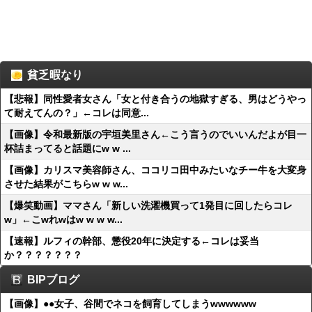
貧乏暇なり
【悲報】同性愛者女さん「女と付き合うの地獄すぎる、男はどうやっ
て耐えてんの？」←コレは同意...
【画像】令和最新版の宇垣美里さん←こう言うのでいいんだよが目一
杯詰まってると話題にw w ...
【画像】カリスマ美容師さん、ココリコ田中みたいなチー牛を大変身
させた結果がこちらw w w...
【爆笑動画】ママさん「新しい洗濯機買って1発目に回したらコレ
w」←こwれwはw w w w...
【速報】ルフィの幹部、懲役20年に決定する←コレは妥当
か？？？？？？？
BIPブログ
【画像】●●女子、谷間でネコを飼育してしまうwwwwww