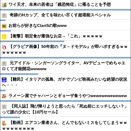
ワイ天才、未来の若者は「鏡恐怖症」に罹ることを予想
奇跡のHカップ、全てを味わい尽くす超堪能スペシャル
お前らが好きなClariSの歌www
【衝撃】朝定食が最強なお店→「これ」ｗｗｗｗｗ
【グラビア画像】50年前の『ヌ－ドモデル』が即ハボすぎるｗｗ
ｗｗｗｗｗｗ
元アイドル・シンガーソングライター、AVデビューでめちゃエ
ロくて才能開花wwwww
【難民】イタリアの孤島、ガチでゾンビ映画みたいな絶望の状況
へ・・・
ラメーン屋でチャハーンとギョーザ食うやつwewewewewewew
【同人誌】飛び降りようと思ったら「死ぬ前にエッチしない？」
って謎の少女に【10円セール】
【動画】エアコン業者さん、とんでもないミスをしてしまうｗｗ
ｗｗｗｗｗｗｗｗ