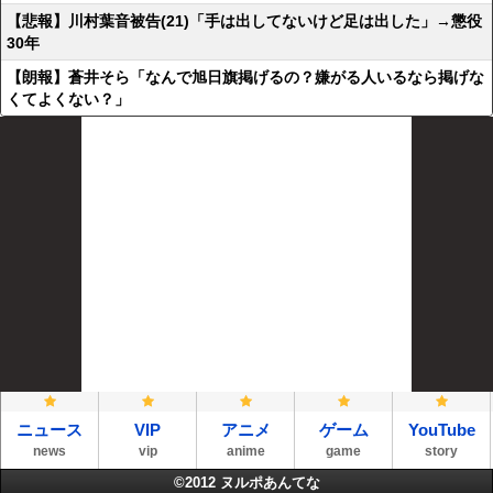
【悲報】川村葉音被告(21)「手は出してないけど足は出した」→懲役
30年
【朗報】蒼井そら「なんで旭日旗掲げるの？嫌がる人いるなら掲げな
くてよくない？」
ニュース
VIP
アニメ
ゲーム
YouTube
news
vip
anime
game
story
©2012
ヌルポあんてな