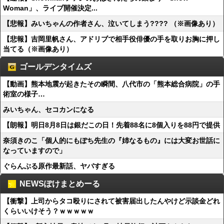
Woman」、ライブ開催決定...
【悲報】みいちゃんの作者さん、泣いてしまう???? （※画像あり）
【悲報】吉岡里帆さん、アドリブで相手役俳優の手を取りお胸に押し
当てる（※画像あり）
ゴールデンタイムズ
【動画】熊本地震が起きたその瞬間、八代市の「熊本総合病院」の手
術室の様子…
みいちゃん、セコカンになる
【朗報】明日8月8日は銀だこの日！先着88名に8個入りを88円で提供
奈須きのこ「個人的にもぽち先生の『姉なるもの』には大変お世話に
なっていますので」
ぐらんぶる原作最新話、ヤバすぎる
NEWSぽけまとめーる
【衝撃】上司からタコ殴りにされて被害届出したんやけど示談金どれ
くらいいけそう？ｗｗｗｗｗ