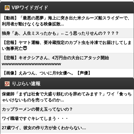
VIPワイドガイド
【動画】「最悪の悪夢」海上に突き出た米クルーズ船スライダーで、
利用者が動けなくなる映像拡散...
独身「あ、人生ミスったかも」←こう思ったりせんの？？？？
【悲報】ヤマト運輸、要冷蔵指定のカブト虫を冷凍でお届けしてしま
い無事死亡😇
【悲報】キオクシアさん、4万円台の大台にアタック開始
wwwwwwwwwwwwwwwwww
【画像】えみつん、ついに月9女優へ。【声優】
りぷらい速報
保健師「まずは社食で大盛り頼むのを辞めてみます？」ワイ「食っち
ゃいけないものを売ってるのか...
カップラーメンの替え玉ってないの？
ワイ職場ですぐキレてしまう・・・
27歳ワイ、彼女の作り方が全くわからない…