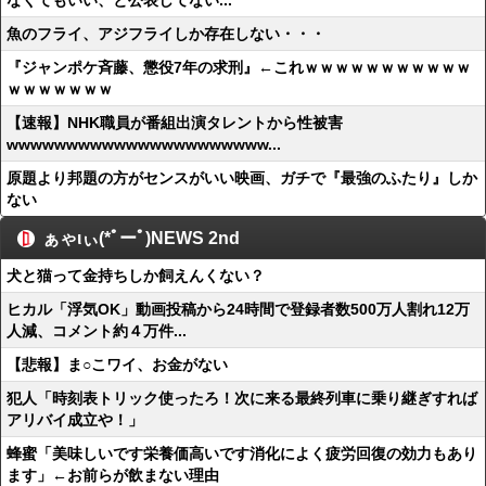
なくてもいい、と公表してない...
魚のフライ、アジフライしか存在しない・・・
『ジャンポケ斉藤、懲役7年の求刑』←これｗｗｗｗｗｗｗｗｗｗｗ
ｗｗｗｗｗｗｗ
【速報】NHK職員が番組出演タレントから性被害
wwwwwwwwwwwwwwwwwwwwww...
原題より邦題の方がセンスがいい映画、ガチで『最強のふたり』しか
ない
ぁゃιぃ(*ﾟーﾟ)NEWS 2nd
犬と猫って金持ちしか飼えんくない？
ヒカル「浮気OK」動画投稿から24時間で登録者数500万人割れ12万
人減、コメント約４万件...
【悲報】ま○こワイ、お金がない
犯人「時刻表トリック使ったろ！次に来る最終列車に乗り継ぎすれば
アリバイ成立や！」
蜂蜜「美味しいです栄養価高いです消化によく疲労回復の効力もあり
ます」←お前らが飲まない理由