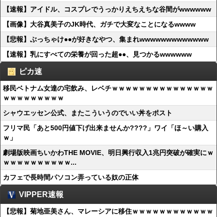
【速報】アイドル、コスプレでうっかりえちえちな谷間がwwwwww
【画像】大谷真美子のJK時代、ガチで大変なことになるwwww
【悲報】ぶっちゃけ●●が好きなやつ、集まれwwwwwwwwwwwww
【速報】乳にすべての栄養が回った超●●、見つかるwwwwww
ピカ速
移民ベトナム女達の宅飲み、レベチｗｗｗｗｗｗｗｗｗｗｗｗｗｗｗ
ｗｗｗｗｗｗｗｗｗ
シャウエッセン公式、またこういうのでいい丼をポスト
フリマ民「あと500円値下げ出来ませんか????」ワイ「ほ～い購入
ｗ」
劇場版映画ちいかわTHE MOVIE、明日興行収入1兆円突破が確実にｗ
ｗｗｗｗｗｗｗｗｗｗ...
カフェで長時間パソコン弄っている奴の正体
VIPPER速報
【悲報】菊地亜美さん、マレーシアに移住ｗｗｗｗｗｗｗｗｗｗｗｗ