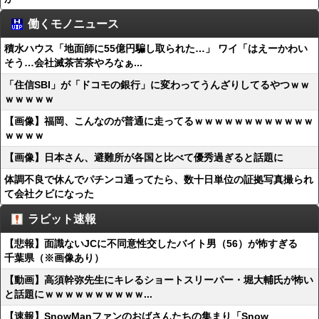
働くモノニュース
積水ハウス「地面師に55億円騙し取られた…」 ワイ「はえーかわい
そう…会社滅茶苦茶やろなぁ...
「住信SBI」が「ドコモの銀行」に変わってうんざりしてるやつｗｗ
ｗｗｗｗｗ
【画像】福岡、こんなのが普通に走ってるｗｗｗｗｗｗｗｗｗｗｗｗ
ｗｗｗｗ
【画像】日本さん、避難所が各国と比べて優秀過ぎると話題に
体調不良で休んでパチンコ通ってたら、数十日単位の証拠写真撮られ
て会社クビになった
ラビット速報
【悲報】面識ないJCに不同意性交したバイト男（56）が怖すぎる
千葉県（※画像あり）
【動画】高須幹弥先生にキレるショートスリーパー・堀大輔氏が怖い
と話題にｗｗｗｗｗｗｗｗｗｗ...
【速報】SnowManファンのおばさんたちの集まり「Snow