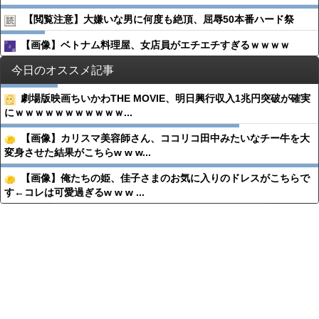
【閲覧注意】大嫌いな男に何度も絶頂、屈辱50本番ハード祭
【画像】ベトナム料理屋、女店員がエチエチすぎるｗｗｗｗ
今日のオススメ記事
劇場版映画ちいかわTHE MOVIE、明日興行収入1兆円突破が確実
にｗｗｗｗｗｗｗｗｗｗｗ...
【画像】カリスマ美容師さん、ココリコ田中みたいなチー牛を大
変身させた結果がこちらw w w...
【画像】俺たちの姫、佳子さまのお気に入りのドレスがこちらで
す←コレは可愛過ぎるw w w ...