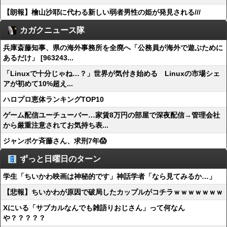
【朗報】檜山沙耶に代わる新しい弱者男性の姫が発見される///
カガクニュース隊
兵庫斎藤知事、県の海外事務所を全廃へ「公務員が海外で遊ぶために
あるだけ」 [963243...
「Linuxで十分じゃね…？」世界が気付き始める Linuxの市場シェ
アが初めて10%超え...
ハロプロ恵体ランキングTOP10
ゲーム配信ユーチューバー…家賃8万円の部屋で深夜配信→管理会社
から厳重注意されてお気持ち表...
ジャンポケ斉藤さん、求刑7年😱
ずっと日曜日のターン
学生「ちいかわ映画は神秘的です」神話学者「なら見てみるか…」
【悲報】ちいかわが原因で破局したカップルがコチラｗｗｗｗｗｗｗ
Xにいる「サブカルなんでも雑語りおじさん」って何なん
や？？？？？