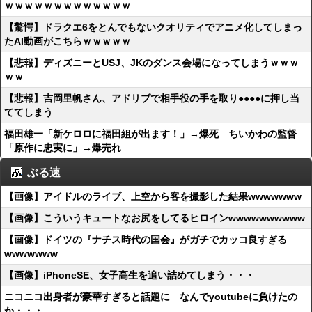
ｗｗｗｗｗｗｗｗｗｗｗｗｗ
【驚愕】ドラクエ6をとんでもないクオリティでアニメ化してしまっ
たAI動画がこちらｗｗｗｗｗ
【悲報】ディズニーとUSJ、JKのダンス会場になってしまうｗｗｗ
ｗｗ
【悲報】吉岡里帆さん、アドリブで相手役の手を取り●●●●に押し当
ててしまう
福田雄一「新ケロロに福田組が出ます！」→爆死 ちいかわの監督
「原作に忠実に」→爆売れ
ぶる速
【画像】アイドルのライブ、上空から客を撮影した結果wwwwwww
【画像】こういうキュートなお尻をしてるヒロインwwwwwwwwww
【画像】ドイツの『ナチス時代の国会』がガチでカッコ良すぎる
wwwwwww
【画像】iPhoneSE、女子高生を追い詰めてしまう・・・
ニコニコ出身者が豪華すぎると話題に なんでyoutubeに負けたの
か・・・