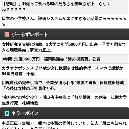
【悲報】手羽先って食べる時のだるさを美味さが上回らなく
ね？？？？？
日本の小学校さん、評価システムがエグすぎると話題にｗｗｗｗｗｗ
ｗ
がーるずレポート
女性研究者支援に補助、1大学に年間5000万円…出産・子育と両立で
きる環境整備し研究力底上...
3年間で2億6500万円 福岡県議会「海外視察費」公表
カラオケボックスで15歳少女に飲酒させ性的暴行、スマホで撮影か
54歳男逮捕 千葉
団塊世代の完全引退で、企業が迫られる“最後の選択” 日銀植田総裁
「今後は女性の正社員化と外...
“主犯格”の特定少年・川口侑斗被告に「無期懲役」の判決 江別大学
生暴行死 札幌地裁
ネラーボイス
中居正広（無職）、熊本に多額の寄付していた。知人「誰にも知られ