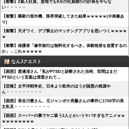
【衝撃】Z新入社員、意地でも9月の社員旅行の計画をやらな
い・・・・・
【衝撃】隣家の室外機、限界突破してきた結果ｗｗｗｗｗ(※画像あ
り)
【衝撃】天才ワイ、デブ禁止のマッチングアプリを思いつくｗｗｗｗ
ｗ
【衝撃】保護者「修学旅行は無料化するべき。体験格差を放置するの
か」←これｗｗｗｗｗ
なんJクエスト
【困惑】渡邊渚さん「私がPTSDと診断された当時、世間はまだ
PTSDという言葉は浸透されて...
【悲報】太平洋戦争史、日本より欧米のほうが諸悪の根源や
ん・・・・・・・・・
【困惑】長谷川豊さん、元ジャンポケ斉藤さんの事件に1700字の長
文私見・・・・・・・・・
【困惑】スーパーの裏でヤニ吸う2人とかいうヤバすぎるアニメｗｗ
ｗｗｗｗｗｗｗｗ