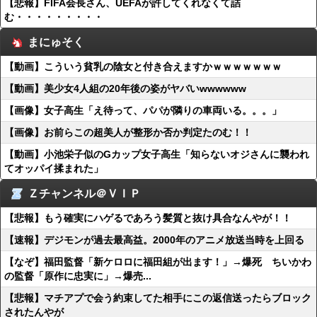
【悲報】FIFA会長さん、UEFAが許してくれなくて詰
む・・・・・・・・・
まにゅそく
【動画】こういう貧乳の陰女と付き合えますかｗｗｗｗｗｗｗ
【動画】美少女4人組の20年後の姿がヤバいwwwwww
【画像】女子高生「え待って、パパが隣りの車両いる。。。」
【画像】お前らこの超美人が整形か否か判定たのむ！！
【動画】小池栄子似のGカップ女子高生「知らないオジさんに襲われ
てオッパイ揉まれた」
Ｚチャンネル＠ＶＩＰ
【悲報】もう確実にハゲるであろう髪質と抜け具合なんやが！！
【速報】デジモンが過去最高益。2000年のアニメ放送当時を上回る
【なぞ】福田監督「新ケロロに福田組が出ます！」→爆死 ちいかわ
の監督「原作に忠実に」→爆売...
【悲報】マチアプで会う約束してた相手にこの返信送ったらブロック
されたんやが