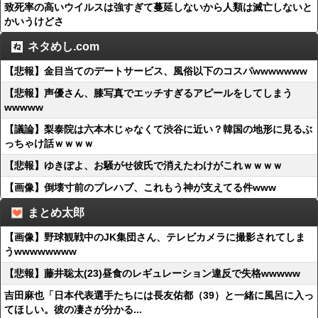
致死率の高いウイルスは強すぎて蔓延しないから人類は滅亡しないと
かいうけどさ
ネタめし.com
【悲報】金目当てのデートサービス、風俗以下のコスパwwwwwww
【悲報】声優さん、膝写真でエッチすぎるアピールをしてしまう
wwwww
【議論】梨泰院は六本木じゃなくて渋谷に近い？韓国の地形に見るぶ
っちゃけ話ｗｗｗｗ
【悲報】ゆきぽよ、お騒がせ彼氏で消えたわけがこれｗｗｗｗ
【画像】倒壊寸前のプレハブ、これもう神が支えてる件www
まとめ太郎
【画像】野球観戦中のJK集団さん、テレビカメラに撮影されてしま
うwwwwwwww
【悲報】藤井聡太(23)昼食のレギュレーション違反で失格wwwww
吉田麻也「日本代表選手たちには長友佑都（39）と一緒に風呂に入っ
てほしい。彼の凄さが分かる...