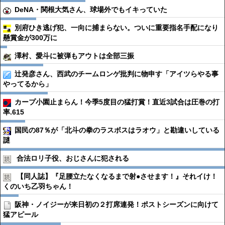
DeNA・関根大気さん、球場外でもイキっていた
別府ひき逃げ犯、一向に捕まらない。ついに重要指名手配になり
懸賞金が300万に
澤村、愛斗に被弾もアウトは全部三振
辻発彦さん、西武のチームロンゲ批判に物申す「アイツらやる事
やってるから」
カープ小園止まらん！今季5度目の猛打賞！直近3試合は圧巻の打
率.615
国民の87％が「北斗の拳のラスボスはラオウ」と勘違いしている
謎
合法ロリ子役、おじさんに犯される
【同人誌】『足腰立たなくなるまで射●︎させます！』それイけ！
くのいち乙羽ちゃん！
阪神・ノイジーが来日初の２打席連発！ポストシーズンに向けて
猛アピール