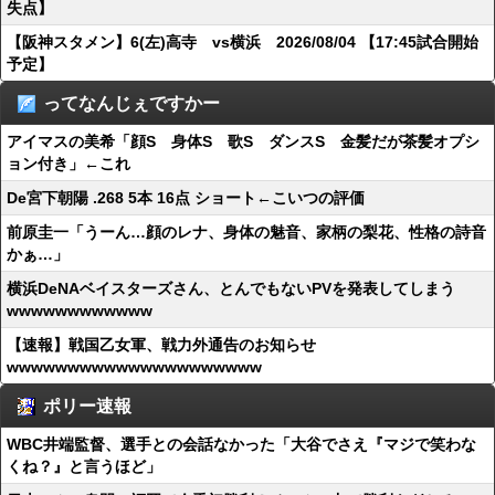
失点】
【阪神スタメン】6(左)高寺 vs横浜 2026/08/04 【17:45試合開始
予定】
ってなんじぇですかー
アイマスの美希「顔S 身体S 歌S ダンスS 金髪だが茶髪オプシ
ョン付き」←これ
De宮下朝陽 .268 5本 16点 ショート←こいつの評価
前原圭一「うーん…顔のレナ、身体の魅音、家柄の梨花、性格の詩音
かぁ…」
横浜DeNAベイスターズさん、とんでもないPVを発表してしまう
wwwwwwwwwwww
【速報】戦国乙女軍、戦力外通告のお知らせ
wwwwwwwwwwwwwwwwwwwww
ポリー速報
WBC井端監督、選手との会話なかった「大谷でさえ『マジで笑わな
くね？』と言うほど」