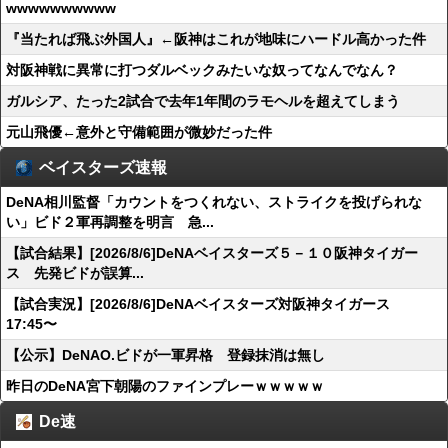
wwwwwwwwww
『当たれば飛ぶ外国人』←阪神はこれが地味にハードル高かった件
対阪神戦に異常に打つダルベックみたいな奴ってなんでなん？
ガルシア、たった2試合で去年1年間のラモヘルを超えてしまう
元山飛優←意外と守備範囲が微妙だった件
ベイスターズ速報
DeNA相川監督「カウントをつくれない、ストライクを投げられな
い」ビド２軍再調整を明言 急...
【試合結果】[2026/8/6]DeNAベイスターズ５－１０阪神タイガー
ス 先発ビドが誤算...
【試合実況】[2026/8/6]DeNAベイスターズ対阪神タイガース
17:45〜
【公示】DeNAO.ビドが一軍昇格 登録抹消は無し
昨日のDeNA宮下朝陽のファインプレーｗｗｗｗｗ
De速