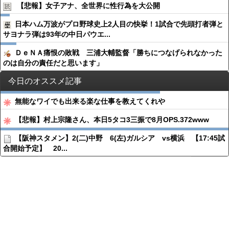
【悲報】女子アナ、全世界に性行為を大公開
日本ハム万波がプロ野球史上2人目の快挙！1試合で先頭打者弾と
サヨナラ弾は93年の中日パウエ...
ＤｅＮＡ痛恨の敗戦 三浦大輔監督「勝ちにつなげられなかった
のは自分の責任だと思います」
今日のオススメ記事
無能なワイでも出来る楽な仕事を教えてくれや
【悲報】村上宗隆さん、本日5タコ3三振で8月OPS.372www
【阪神スタメン】2(二)中野 6(左)ガルシア vs横浜 【17:45試
合開始予定】 20...