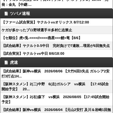
発：金丸 【中継:...
ツバメ速報
【ファーム試合実況】ヤクルトvsオリックス 8/7/12:00
ケガが多かったプロ野球選手※多村仁志禁止
【セ順位】虎=兎-====//====燕星===鯉=竜【8/6】
【試合結果】ヤクルト0-5中日 完封負けで7連敗…増居が6回無失点
【試合実況】ヤクルトvs中日 8/6/18:00
虎速
【試合結果】阪神vs横浜 2026/08/06 【大竹6回3失点 ガルシア2安
打3打点1H...
【阪神スタメン】2(二)中野 6(左)ガルシア vs横浜 【17:45試合
開始予定】 20...
【阪神スタメン】2(右)森下 vs横浜 2026/08/05 【17:45試合開始
予定】
【試合結果】阪神vs横浜 2026/08/04 【元山2安打 及川＆岩崎1回無