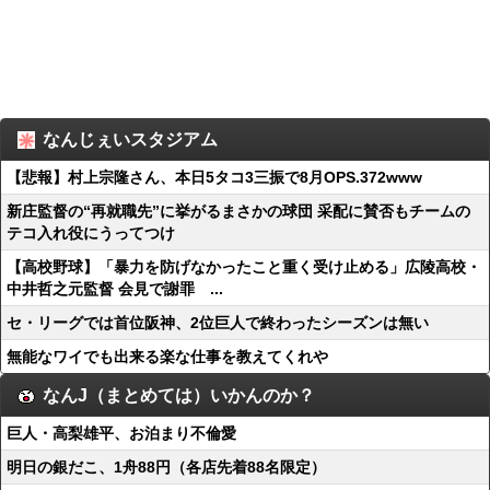
なんじぇいスタジアム
【悲報】村上宗隆さん、本日5タコ3三振で8月OPS.372www
新庄監督の“再就職先”に挙がるまさかの球団 采配に賛否もチームの
テコ入れ役にうってつけ
【高校野球】「暴力を防げなかったこと重く受け止める」広陵高校・
中井哲之元監督 会見で謝罪 ...
セ・リーグでは首位阪神、2位巨人で終わったシーズンは無い
無能なワイでも出来る楽な仕事を教えてくれや
なんJ（まとめては）いかんのか？
巨人・高梨雄平、お泊まり不倫愛
明日の銀だこ、1舟88円（各店先着88名限定）