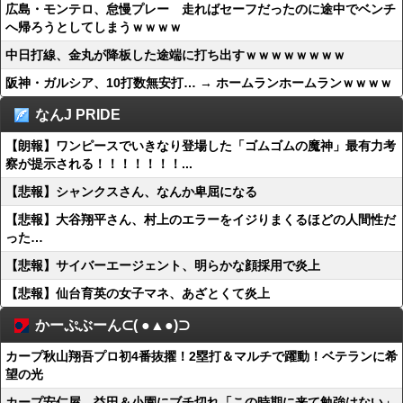
広島・モンテロ、怠慢プレー 走ればセーフだったのに途中でベンチ
へ帰ろうとしてしまうｗｗｗｗ
中日打線、金丸が降板した途端に打ち出すｗｗｗｗｗｗｗｗ
阪神・ガルシア、10打数無安打… → ホームランホームランｗｗｗｗ
なんJ PRIDE
【朗報】ワンピースでいきなり登場した「ゴムゴムの魔神」最有力考
察が提示される！！！！！！！...
【悲報】シャンクスさん、なんか卑屈になる
【悲報】大谷翔平さん、村上のエラーをイジりまくるほどの人間性だ
った…
【悲報】サイバーエージェント、明らかな顔採用で炎上
【悲報】仙台育英の女子マネ、あざとくて炎上
かーぷぶーん⊂( ●▲●)⊃
カープ秋山翔吾プロ初4番抜擢！2塁打＆マルチで躍動！ベテランに希
望の光
カープ安仁屋、益田＆小園にブチ切れ「この時期に来て勉強はない」