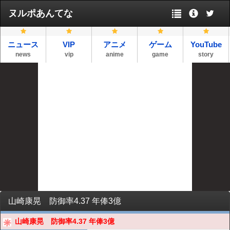
ヌルポあんてな
ニュース
VIP
アニメ
ゲーム
YouTube
news
vip
anime
game
story
山崎康晃 防御率4.37 年俸3億
山崎康晃 防御率4.37 年俸3億