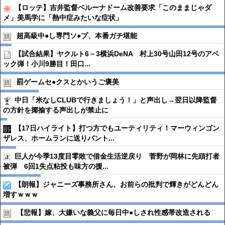
【ロッテ】吉井監督ベルーナドーム改善要求「このままじゃダ
メ」美馬学に「熱中症みたいな症状」
超高級中●︎し専門ソ●︎プ、本番ガチ堪能
【試合結果】ヤクルト6－3横浜DeNA 村上30号山田12号のアベ
ック弾！小川9勝目！田口...
罰ゲームセ●︎クスとかいうご褒美
中日「米なしCLUBで行きましょう！」と声出し→翌日以降監督
の方針を揶揄する声出しが禁止に
【17日ハイライト】打つ方でもユーティリティ！マーウィンゴン
ザレス、ホームランに送りバント...
巨人が今季13度目零敗で借金生活逆戻り 菅野が岡林に先頭打者
被弾 6回1失点粘投も味方の援...
【朗報】ジャニーズ事務所さん、お前らの批判で輝きがどんどん
増すｗｗｗ
【悲報】嫁、大嫌いな義父に毎日中●︎しされ性感帯改造される