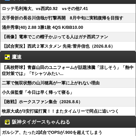
ロッテ毛利海大、vs西武0.92 vsその他7.41
左手骨折の長谷川信哉が打撃再開 8月中旬に実戦復帰を目指す
涌井秀章(40) 2.88 3勝1敗 4QS K/BB10.00
【画像】電車でこの帽子かぶってる人はガチ西武ファン
【試合実況】西武２軍スタメン 先発:菅井信也（2026.8.6）
鷹速
【高校野球】青森山田のユニフォームが話題沸騰「涼しそう」「熱中
症対策では」「Tシャツみたい...
二軍で無双状態の山川穂高が一軍に上がれない理由
小久保監督「今日は早く帰って寝る」
【敗戦】ホークスファン集合（2026.8.6）
牧原大成が3安打猛打賞！！またタイムリーで同点に追いつく
阪神タイガースちゃんねる
ガルシア、たった2試合でOPSが.900を超えてしまう