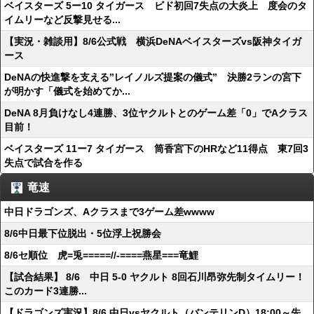
ベイスターズ 5ー10 タイガース ビド初回7失点の大炎上 度会のタ
イムリーなど反撃見せる...
【実況・雑談用】8/6公式戦 横浜DeNAベイスターズvs阪神タイガ
ース
DeNAの快進撃を支える”レイノルズ提案の儀式” 決勝2ランの宮下
が明かす「儀式を始めてか...
DeNA 8月負けなし4連勝、3位ヤクルトとのゲーム差「0」でAクラス
目前！
ベイスターズ 11ー7 タイガース 筒香宮下のHRなど11得点 東7回3
失点で試合を作る
竜速
中日ドラゴンズ、Aクラスまで3ゲーム差wwww
8/6中日最下位脱出・5位浮上祝勝会
8/6セ順位 虎=兎=====//-====燕星===竜鯉
【試合結果】 8/6 中日 5-0 ヤクルト 8回石川昂弥先制タイムリー！
このカード3連勝...
【ドラゴンズ実況】8/6 中日vsヤクルト（バンテリンD）18:00～先