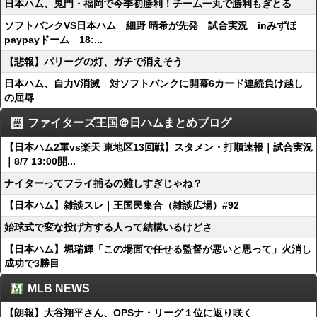
日本ハム、鬼門・福岡で今季初勝利！チーム一丸で勝利もぎとる
ソフトバンクVS日本ハム 細野 晴希が先発 試合実況 inみずほ
paypayドーム 18:...
【悲報】パリーグの灯、ガチで消えそう
日本ハム、自力V消滅 対ソフトバンクに開幕6カード連続負け越し
の屈辱
ファイターズ王国＠日ハムまとめブログ
【日本ハム2軍vs楽天 東地区13回戦】スタメン・打順速報｜試合実況
｜8/7 13:00開...
ナイターってフライ捕るの難しすぎじゃね？
【日本ハム】雑談スレ｜王国民集合（雑談広場）#92
始球式で変な投げ方する人って結構いるけどさ
【日本ハム】堀瑞輝「この場面で任せる監督が悪いと思って」火消し
成功で3勝目
MLB NEWS
【朗報】大谷翔平さん、OPSナ・リーグ１位に返り咲く