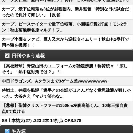
カープ、最下位転落も3位が射程圏内。新井監督「特別な日の試合だ
ったので負けて悔しい」【反省...
カープ、ピースナイターで最下位転落。小園猛打賞2打点！モン2ラ
ン！秋山菊池泰名原マルチ！フ...
カープ小園＆ファビ、巨人又木から逆転タイムリー！秋山も2塁打で
岡本駿を援護！！
日刊やきう速報
【高校野球】青森山田のユニフォームが話題沸騰！称賛続々 「涼し
そう」「熱中症対策では？」「...
中日ドラゴンズ、Aクラスまで3ゲーム差wwwwwwwww
侍戦士、井端を酷評「選手との会話がほとんどなく意思疎通が難しか
った。大谷さえ『マジで笑わな...
【悲報】聖隷クリストファーの150km左腕高部くん、10奪三振自責
点0で負ける
SB山本祐大(27) .323 2本 14打点 OPS.878
やみ速