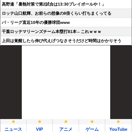
高野連「暑熱対策で第2試合は13:30プレイボールや！」
ロッテ山口航輝、お前らの想像の8倍くらい打ちまくってる
パ・リーグ直近10年の優勝球団www
千葉ロッテマリーンズチーム本塁打81本←これｗｗｗ
上田は覚醒したら伸び代えげつなさそうだけど時間はかかりそう
ニュース
VIP
アニメ
ゲーム
YouTube