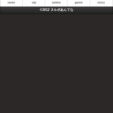
news
vip
anime
game
story
©2012
ヌルポあんてな