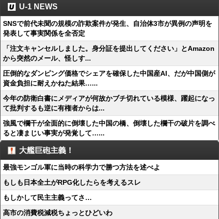
U-1 NEWS
SNSで前代未聞の規模の詐欺案件が発生、自治体3市が異例の声明を
発表して事実関係を全否定
「注文キャンセルしました。身分証を提出してください」とAmazon
から突然のメール、怪しす...
圧倒的なダンピング価格でシェアを確保した中国産AI、だが中国側が
資金負担に耐えかねた結果…...
今年の防衛白書にメディアが何故かブチ切れている模様、躍起になっ
て批判するも逆に有権者からは...
強風で欄干が全面的に倒壊した中国の橋、倒壊した欄干の破片を調べ
ると凄まじい事実が発覚して…...
大艦巨砲主義！
最強モンゴル軍に当時の科学力で勝つ方法を述べよ
もしも日本全土がRPG化したらを考えるスレ
もしかして民主主義ってさ…
高市の消費税減税ちょっとひどいわ