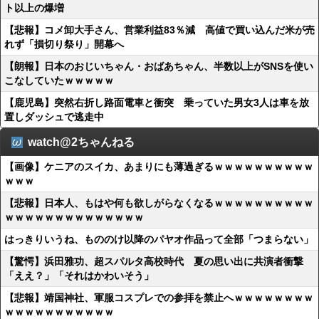
ト以上の爆増
【悲報】コメ卸大手さん、営業利益83％減 高値で買い込んだ米が売
れず「損切り祭り」開幕へ
【朗報】日本のおじいちゃん・おばあちゃん、半数以上がSNSを使い
こなしていたｗｗｗｗｗ
【鹿児島】突然右折し路面電車と衝突 乗っていた男女3人は車を放
置しダッシュで逃走中
watch@2ちゃんねる
【画像】ケニアのスイカ、あまりにも薄過ぎるｗｗｗｗｗｗｗｗｗｗ
ｗｗｗ
【悲報】日本人、もはや何も欲しがらなくなるｗｗｗｗｗｗｗｗｗｗ
ｗｗｗｗｗｗｗｗｗｗｗｗｗｗ
はっきりいうね、もののけ以降のパヤオ作品って全部「つまらない」
【驚愕】浜田雅功、超スパルタ高校時代 夏の思い出に共演者衝撃
「ええ？」「それはかわいそう」
【悲報】靖国神社、軍服コスプレでの参拝を禁止へｗｗｗｗｗｗｗｗ
ｗｗｗｗｗｗｗｗｗｗｗ