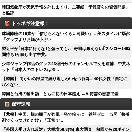
韓国気象庁が天気予報を外しまくり、主要紙「予報官らの資質問題」
と酷評
トッポギ注意報！
球場降臨の19歳が「信じられないくらい可愛い」→美スタイルに騒然
「グラブよりお顔が小さい」
習近平が｢日本に行くな｣と煽っても､、寿司は奪えない｢スシロー14時
間待ち｣が映し出す中共...
少年ジャンプ作品のグッズ43億円分のキャンセルで女を逮捕、中共ネ
ット「日本人のストレスは深...
【韓国】 向かいの部屋で繰り返しわいせつ行為…40代女性「自宅に
戻れない」
韓国と台湾の輸出額、ともに初の日本超え →AI特需の恩恵で差
保守速報
【悲報】中国、橋の欄干が強風一発で粉々に 鉄筋ゼロ 当局「接着
剤でくっつけただけ」「正常で...
「外国人受け入れ反対」大幅増56.3(%) 東大調査 前回から20ポイン