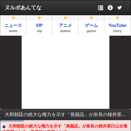
ヌルポあんてな
ニュース
VIP
アニメ
ゲーム
YouTube
news
vip
anime
game
story
大和朝廷の絶大な権力を示す「発掘品」が奈良の桜井茶臼山古墳で発掘される、徹底的に盗掘されても最新技術で復元することができた
大和朝廷の絶大な権力を示す「発掘品」が奈良の桜井茶臼山古墳