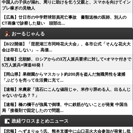
中国人の子供が溺れ、周りに助けを乞う父親と、スマホを向けてイン
プレ稼ぎの見物人
【広島】廿日市の中学野球部員死亡事故 書類送検の医師、別人の
CT画像で診察した疑い 頭部出...
おーるじゃんる
【8/22開催】「琵琶湖三市同時花火大会」、各市公式「そんな花火大
会は存在しない」→ 高価...
【速報】北朝鮮、ロシアからの3万人派兵要求に対して+オマケ付きで
5万人派兵+弾道40発！
【岡山県】果樹園からマスカット約200房を盗んだ無職男性を逮捕
「ぶどうを売って生活費に充て...
【速報】米農家「流石にこんな値段じゃ、米作り辞める人、出るんじ
ゃないかなあ？？」
【速報】橋の欄干が強風で倒壊、中に鉄筋がないことが発覚 中国当
局「接着剤で固定したので問題...
政経ワロスまとめニュース
【悲報】へずまりゅう氏、熊本支援中に山口花火大会参加が発覚し批