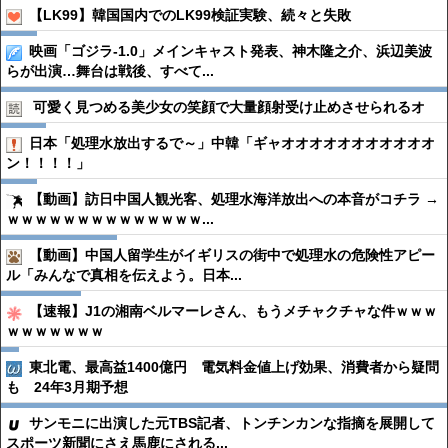
【LK99】韓国国内でのLK99検証実験、続々と失敗
映画「ゴジラ-1.0」メインキャスト発表、神木隆之介、浜辺美波
らが出演…舞台は戦後、すべて...
可愛く見つめる美少女の笑顔で大量顔射受け止めさせられるオ
日本「処理水放出するで～」中韓「ギャオオオオオオオオオオオ
ン！！！！」
【動画】訪日中国人観光客、処理水海洋放出への本音がコチラ →
ｗｗｗｗｗｗｗｗｗｗｗｗｗｗ...
【動画】中国人留学生がイギリスの街中で処理水の危険性アピー
ル「みんなで真相を伝えよう。日本...
【速報】J1の湘南ベルマーレさん、もうメチャクチャな件ｗｗｗ
ｗｗｗｗｗｗｗ
東北電、最高益1400億円 電気料金値上げ効果、消費者から疑問
も 24年3月期予想
サンモニに出演した元TBS記者、トンチンカンな指摘を展開して
スポーツ新聞にさえ馬鹿にされる...