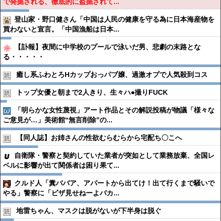
で発掘される、徹底的に盗掘されて...
登山家・野口健さん「中国は人民の健康を守る為に日本海産物を
買わないと宣言。「中国漁船は日本...
【訃報】夜間に中学校のプールで泳いだ男、悲劇の末路とな
る・・・・・
癒し系ふわとろHカップおっパブ嬢、過激オプで人気殺到コス
トップ女優と朝まで2人きり、生々ハ●︎撮りFUCK
「明らかな女性蔑視」アート作品とその解説投稿が物議「様々な
ご意見が…」美術館“無言削除”の...
【同人誌】お姉さんの性欲むらむらから宅配ち〇こへ
自衛隊・警察と契約していた業者が突如として業務放棄、全国レ
ベルに影響が出て関係者は困り果て...
クルド人「糞ババア、アパートから出てけ！出て行くまで騒いで
やる」警察に「ビザ見せねーよバカ...
地雷ちゃん、マスクは脱がないが下半身は脱ぐ