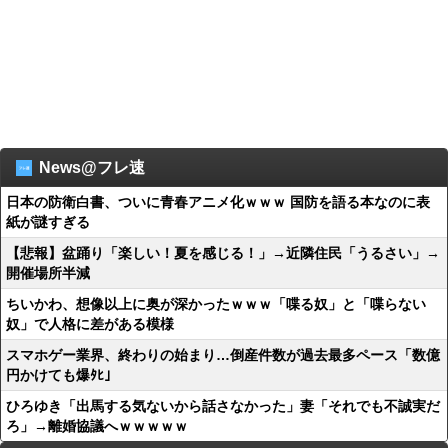
News@フレ速
日本の防衛白書、ついに青春アニメ化ｗｗｗ 国防を語る本なのに表
紙が謎すぎる
【悲報】盆踊り「楽しい！夏を感じる！」→近隣住民「うるさい」→
開催場所半減
ちいかわ、想像以上に奥が深かったｗｗｗ「喋る奴」と「喋らない
奴」で人格に差がある模様
スマホゲー業界、終わりの始まり…倒産件数が過去最多ペース「数億
円かけても爆ﾀﾋ」
ひろゆき「出馬する気ないから話さなかった」妻「それでも不誠実だ
ろ」→離婚協議へｗｗｗｗｗ