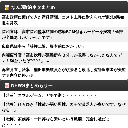
なんJ政治ネタまとめ
高市政権に媚びてきた産経新聞、コスト上昇に耐えられず東北6県撤
退を発表
首相官邸、高市首相熊本訪問の感動BGM付きムービーを投稿「全部
が全部ありがたかったです」
広島県知事ら「核抑止論、根本的におかしい」
内閣広報官「高市総理が避難所を３分しか視察しなかったなんてデ
マ！50分いたぞ????」 →...
再審見直し法案、稲田朋美議員らが頑張るも敗北し冤罪当事者が失望
する内容に終わる
NEWSまとめもりー
【悲報】スマホゲーム、ガチで逝く・・・・・・・・
【悲報】ひろゆき「性欲が弱い男性、ガチで貧乏人が多いです。なぜ
なら…」
【恐怖】家族葬・一日葬なら安いという風潮、完全に嘘だっ
た・・・・