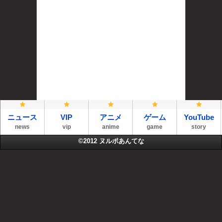
ニュース
VIP
アニメ
ゲーム
YouTube
news
vip
anime
game
story
©2012
ヌルポあんてな