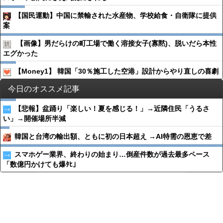
【国民運動】中国に禁輸された水産物、学校給食・自衛隊に提供
案
【画像】男だらけの町工場で働く溶接女子(寡黙)、脱いだら本性
エグかった
【Money1】 韓国「30％施工した空港」設計からやり直しの喜劇
今日のオススメ記事
【悲報】盆踊り「楽しい！夏を感じる！」→近隣住民「うるさ
い」→開催場所半減
韓国と台湾の輸出額、ともに初の日本超え →AI特需の恩恵で差
スマホゲー業界、終わりの始まり…倒産件数が過去最多ペース
「数億円かけても爆ﾀﾋ」