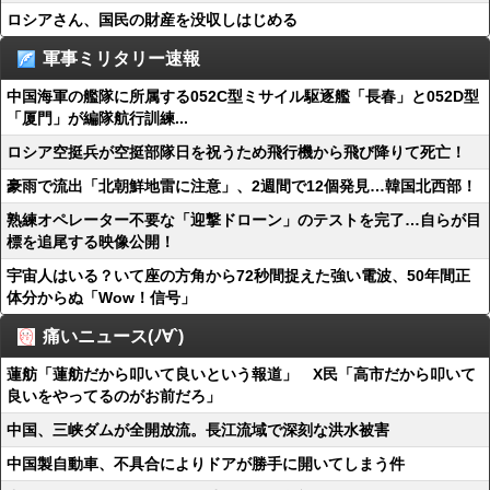
ロシアさん、国民の財産を没収しはじめる
軍事ミリタリー速報
中国海軍の艦隊に所属する052C型ミサイル駆逐艦「長春」と052D型
「厦門」が編隊航行訓練...
ロシア空挺兵が空挺部隊日を祝うため飛行機から飛び降りて死亡！
豪雨で流出「北朝鮮地雷に注意」、2週間で12個発見…韓国北西部！
熟練オペレーター不要な「迎撃ドローン」のテストを完了…自らが目
標を追尾する映像公開！
宇宙人はいる？いて座の方角から72秒間捉えた強い電波、50年間正
体分からぬ「Wow！信号」
痛いニュース(ﾉ∀`)
蓮舫「蓮舫だから叩いて良いという報道」 X民「高市だから叩いて
良いをやってるのがお前だろ」
中国、三峡ダムが全開放流。長江流域で深刻な洪水被害
中国製自動車、不具合によりドアが勝手に開いてしまう件