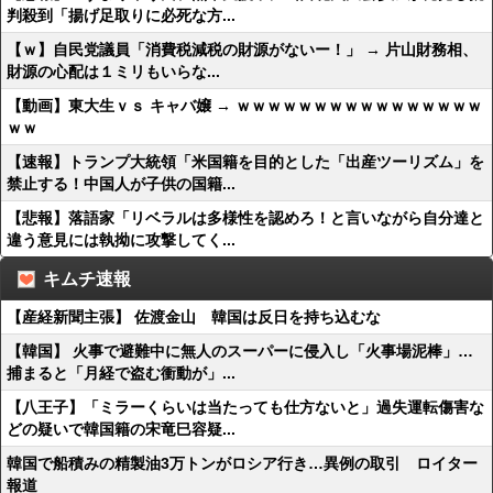
判殺到「揚げ足取りに必死な方...
【ｗ】自民党議員「消費税減税の財源がないー！」 → 片山財務相、
財源の心配は１ミリもいらな...
【動画】東大生ｖｓ キャバ嬢 → ｗｗｗｗｗｗｗｗｗｗｗｗｗｗｗｗ
ｗｗ
【速報】トランプ大統領「米国籍を目的とした「出産ツーリズム」を
禁止する！中国人が子供の国籍...
【悲報】落語家「リベラルは多様性を認めろ！と言いながら自分達と
違う意見には執拗に攻撃してく...
キムチ速報
【産経新聞主張】 佐渡金山 韓国は反日を持ち込むな
【韓国】 火事で避難中に無人のスーパーに侵入し「火事場泥棒」…
捕まると「月経で盗む衝動が」...
【八王子】「ミラーくらいは当たっても仕方ないと」過失運転傷害な
どの疑いで韓国籍の宋竜巳容疑...
韓国で船積みの精製油3万トンがロシア行き…異例の取引 ロイター
報道