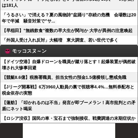
は181人
「うるさい」で消える？夏の風物詩”盆踊り”存続の危機 会場数は20
年で半減 騒音対策で”サ...
【早稲田】”無銭飲食”複数の早大生が関与か 大学が異例の注意喚起
「外国人受け入れ反対」大幅増 東大調査、若い世代で多く
モッコスヌ～ン
【ドイツ空港】自爆ドローンを職員が蹴り落とす！起爆装置が偶然破
壊され大惨事回避
【競艇8.6億】税務署職員、担当女性の預金1.5億横領し懲戒免職
【Jリーグ開幕戦】6万3960人動員の裏で視聴率4.4%…無料券配布と
税金依存の実態
【蓮舫】「叩かれるのは不当」発言が即ブーメラン！高市批判との矛
盾にネット喝采
【ロシア没収】国民の車・宝石まで強制接収、戦費調達の末期症状か