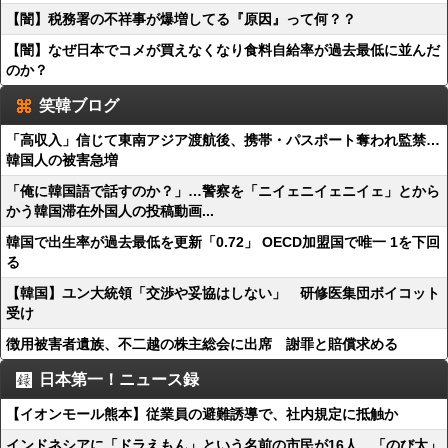
【闇】税務署の不祥事が爆増してる『原因』って何？？
【闇】なぜ日本でコメが買えなくなり食料自給率が過去最低に並んだ
のか？
笑韓ブログ
「高収入」信じて東南アジア渡航後、携帯・パスポート奪われ監禁…
韓国人の被害急増
「俺に韓国語で話すのか？」…警察を「ニイェニイェニイェ」とから
かう韓国滞在外国人の投稿動画...
韓国で出生率が過去最低を更新「0.72」 OECD加盟国で唯一 1を下回
る
【韓国】ユン大統領「交渉や妥協はしない」 研修医集団ボイコット
受け
徴用被害者遺族、不二越の株主総会に出席 謝罪と賠償求める
日本第一！ニュース録
【イオンモール熊本】従業員の避難誘導で、社内規定に抵触か
インドネシアに「ドラえもん」という名前の市民が16人 「のび太」