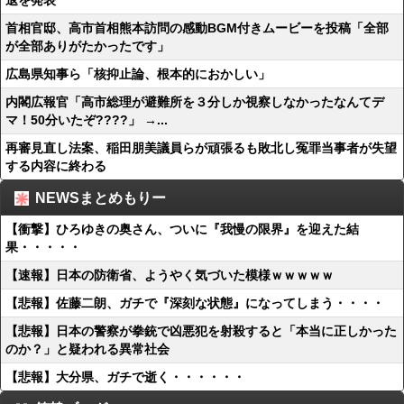
退を発表
首相官邸、高市首相熊本訪問の感動BGM付きムービーを投稿「全部
が全部ありがたかったです」
広島県知事ら「核抑止論、根本的におかしい」
内閣広報官「高市総理が避難所を３分しか視察しなかったなんてデ
マ！50分いたぞ????」 →...
再審見直し法案、稲田朋美議員らが頑張るも敗北し冤罪当事者が失望
する内容に終わる
NEWSまとめもりー
【衝撃】ひろゆきの奥さん、ついに『我慢の限界』を迎えた結
果・・・・・
【速報】日本の防衛省、ようやく気づいた模様ｗｗｗｗｗ
【悲報】佐藤二朗、ガチで『深刻な状態』になってしまう・・・・
【悲報】日本の警察が拳銃で凶悪犯を射殺すると「本当に正しかった
のか？」と疑われる異常社会
【悲報】大分県、ガチで逝く・・・・・・