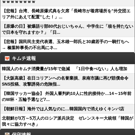
ｗｗｗｗｗｗｗｗ
【悲報】台湾、長崎原爆式典を欠席「長崎市が着席場所を”外交団エ
リア外にあえて配置”した！」...
【原爆の日】被爆語り部80代おじいちゃん、中学生に「核を持たない
で日本を守れますか？」「日...
【悲報】国民民主党代表選、玉木雄一郎氏と30歳若手の一騎打ちへ
→ 榛葉幹事長の不出馬にネ...
キムチ速報
韓国人のキムチ消費量が15年で急減 「1日中食べない」人も増加
【大阪高裁】在日コリアンへの名誉棄損、泉南市議に再び賠償命令
SNS投稿、攻撃誘発の危険指...
【韓国サッカー協会】 外国人審判約10人に性的接待か…14～15年前
のW杯・五輪予選など7...
【朝鮮日報】海外では人気なのに…韓国国内で消えゆくキンパ店
北朝鮮が3万～5万人のロシア派兵決定 ゼレンスキー大統領「韓国が
我々に協力すべき」
保守速報