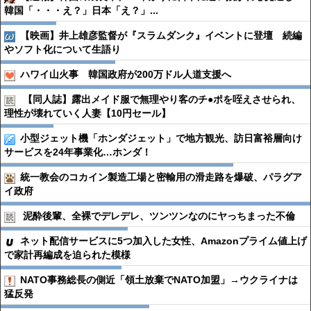
韓国「・・・え？」日本「え？」...
【映画】井上雄彦監督が『スラムダンク』イベントに登壇 続編
やソフト化について生語り
ハワイ山火事 韓国政府が200万ドル人道支援へ
【同人誌】露出メイド服で無理やり客のチ●︎ポを咥えさせられ、
理性が壊れていく人妻【10円セール】
小型ジェット機「ホンダジェット」で地方観光、訪日富裕層向け
サービスを24年事業化…ホンダ！
統一教会のコカイン製造工場と密輸用の滑走路を爆破、パラグア
イ政府
泥酔後輩、全裸でデレデレ、ツンツンなのにヤっちまった不倫
ネット配信サービスに5つ加入した女性、Amazonプライム値上げ
で家計再編成を迫られた模様
NATO事務総長の側近「領土放棄でNATO加盟」→ウクライナは
猛反発