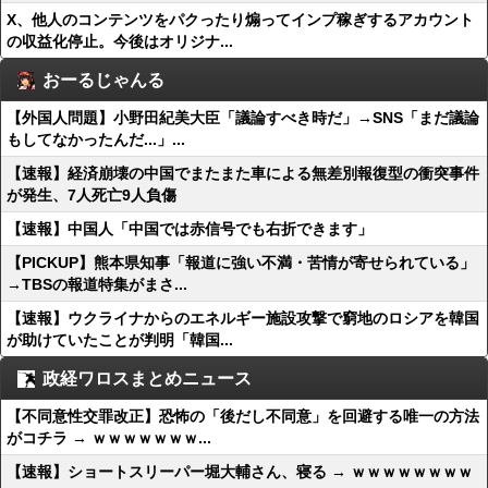
X、他人のコンテンツをパクったり煽ってインプ稼ぎするアカウント
の収益化停止。今後はオリジナ...
おーるじゃんる
【外国人問題】小野田紀美大臣「議論すべき時だ」→SNS「まだ議論
もしてなかったんだ...」...
【速報】経済崩壊の中国でまたまた車による無差別報復型の衝突事件
が発生、7人死亡9人負傷
【速報】中国人「中国では赤信号でも右折できます」
【PICKUP】熊本県知事「報道に強い不満・苦情が寄せられている」
→TBSの報道特集がまさ...
【速報】ウクライナからのエネルギー施設攻撃で窮地のロシアを韓国
が助けていたことが判明「韓国...
政経ワロスまとめニュース
【不同意性交罪改正】恐怖の「後だし不同意」を回避する唯一の方法
がコチラ → ｗｗｗｗｗｗｗ...
【速報】ショートスリーパー堀大輔さん、寝る → ｗｗｗｗｗｗｗｗ