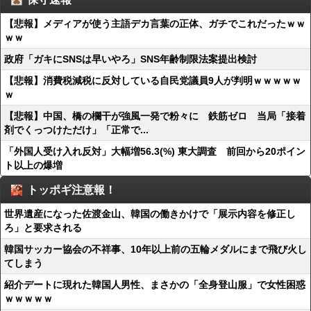
【悲報】メディアが使う主語デカ言葉の正体、ガチでこれだったｗｗ
ｗｗ
政府「ガキにSNSは早いやろ」SNS年齢制限法案提出検討
【悲報】消費税減税に反対している自民党議員9人が判明ｗｗｗｗｗ
ｗ
【悲報】中国、橋の欄干が強風一発で粉々に 鉄筋ゼロ 当局「接着
剤でくっつけただけ」「正常で...
「外国人受け入れ反対」大幅増56.3(%) 東大調査 前回から20ポイン
ト以上の爆増
トッポギ注意報！
世界遺産になった佐渡金山、韓国の働きかけで「展示内容を修正し
ろ」と要求される
韓国サッカー協会の不祥事、10年以上前の五輪メダルにまで飛び火し
てしまう
紹介デートに現れた韓国人男性、まさかの「全身登山服」で女性困惑
ｗｗｗｗｗ