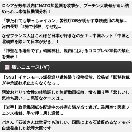
ロシアが数年以内にNATO加盟国を攻撃か、プーチン大統領が追い詰
められ…米情報機関分析！
「撃たれても撃っちゃイカン」警視庁OBが明かす拳銃使用の葛藤…
河内長野「2発で射殺」なぜ起...
なぜフランス人はこれほど日本が好きなのか？…中国ネット「中国と
北朝鮮を除いて日本が好き」！
「神聖なる場所です」靖国神社、境内におけるコスプレや軍装の禁止
を発表！
痛いニュース(ﾉ∀`)
【SNS】イオンモール爆発巡り遺族装う投稿拡散、投稿者「閲覧数稼
ぎや承認欲求止まらなくなっ...
阿波おどりで女性の体強調した無断動画拡散、憤る踊り手「悲しいし
気持ち悪い」…悪質なケースは...
【岩手】政党機関紙を配達中の共産市議が当て逃げ…乗用車で民家フ
ェンス接触、手で押し戻し通報...
パさん「石破さんは世界でも珍しい、国民による石破辞めるなデモが
自然発生した総理大臣です」