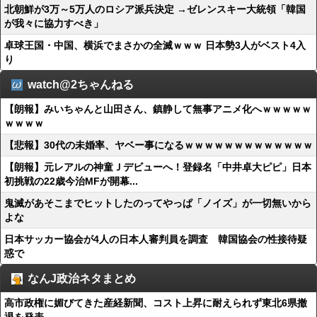
北朝鮮が3万～5万人のロシア派兵決定 →ゼレンスキー大統領「韓国
が我々に協力すべき」
卓球王国・中国、横浜でまさかの全滅ｗｗｗ 日本勢3人がベスト4入
り
watch@2ちゃんねる
【朗報】みいちゃんと山田さん、鎮静して無事アニメ化へｗｗｗｗｗ
ｗｗｗｗ
【悲報】30代の未婚率、ヤベー事になるｗｗｗｗｗｗｗｗｗｗｗｗｗ
【朗報】元レアルの神童Ｊデビューへ！登録名「中井卓大ピピ」日本
初挑戦の22歳今治MFが開幕...
鬼滅があそこまでヒットしたのってやっぱ「ノイズ」が一切無いから
よな
日本サッカー協会が4人の日本人審判員を調査 韓国協会の性接待疑
惑で
なんJ政治ネタまとめ
高市政権に媚びてきた産経新聞、コスト上昇に耐えられず東北6県撤