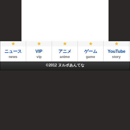
ニュース
VIP
アニメ
ゲーム
YouTube
news
vip
anime
game
story
©2012
ヌルポあんてな