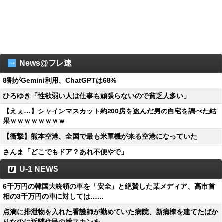
News@フレ速
8割がGemini利用、ChatGPTは68%
ひろゆき「性欲弱い人は仕事も頑張らないので貧乏人多い」
【えぇ…】シャインマスカット約200房を盗んだ男の自宅を調べた結
果ｗｗｗｗｗｗｗｗ
【衝撃】熊本空港、全国で最も米軍機が来る空港になっていた
さんま「どこでもドア？あれ不便やで」
U-1 NEWS
6千万円の韓国大統領の車を「安全」と絶賛した某メディア、高市首
相の3千万円の車に対しては…...
点滴に排泄物を入れた看護師が勤めていた病院、新病棟を建てたばか
りなのに近隣住民の総スカンを...