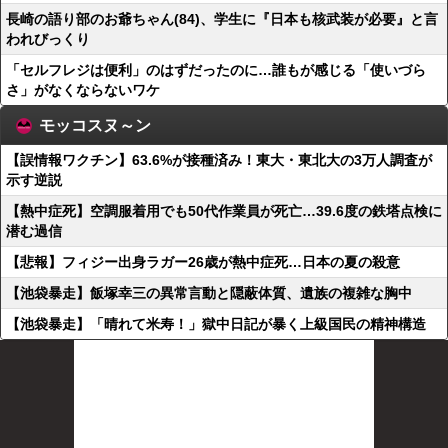
長崎の語り部のお爺ちゃん(84)、学生に『日本も核武装が必要』と言
われびっくり
「セルフレジは便利」のはずだったのに…誰もが感じる「使いづら
さ」がなくならないワケ
モッコスヌ～ン
【誤情報ワクチン】63.6%が接種済み！東大・東北大の3万人調査が
示す逆説
【熱中症死】空調服着用でも50代作業員が死亡…39.6度の鉄塔点検に
潜む過信
【悲報】フィジー出身ラガー26歳が熱中症死…日本の夏の殺意
【池袋暴走】飯塚幸三の異常言動と隠蔽体質、遺族の複雑な胸中
【池袋暴走】「晴れて米寿！」獄中日記が暴く上級国民の精神構造