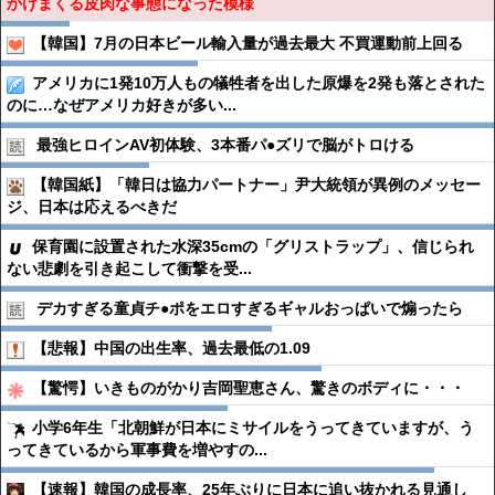
かけまくる皮肉な事態になった模様
【韓国】7月の日本ビール輸入量が過去最大 不買運動前上回る
アメリカに1発10万人もの犠牲者を出した原爆を2発も落とされた
のに…なぜアメリカ好きが多い...
最強ヒロインAV初体験、3本番パ●︎ズリで脳がトロける
【韓国紙】「韓日は協力パートナー」尹大統領が異例のメッセー
ジ、日本は応えるべきだ
保育園に設置された水深35cmの「グリストラップ」、信じられ
ない悲劇を引き起こして衝撃を受...
デカすぎる童貞チ●︎ポをエロすぎるギャルおっぱいで煽ったら
【悲報】中国の出生率、過去最低の1.09
【驚愕】いきものがかり吉岡聖恵さん、驚きのボディに・・・
小学6年生「北朝鮮が日本にミサイルをうってきていますが、う
ってきているから軍事費を増やすの...
【速報】韓国の成長率、25年ぶりに日本に追い抜かれる見通し