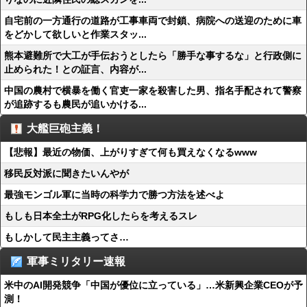
自宅前の一方通行の道路が工事車両で封鎖、病院への送迎のために車
をどかして欲しいと作業スタッ...
熊本避難所で大工が手伝おうとしたら「勝手な事するな」と行政側に
止められた！との証言、内容が...
中国の農村で横暴を働く官吏一家を殺害した男、指名手配されて警察
が追跡するも農民が追いかける...
大艦巨砲主義！
【悲報】最近の物価、上がりすぎて何も買えなくなるwww
移民反対派に聞きたいんやが
最強モンゴル軍に当時の科学力で勝つ方法を述べよ
もしも日本全土がRPG化したらを考えるスレ
もしかして民主主義ってさ…
軍事ミリタリー速報
米中のAI開発競争「中国が優位に立っている」…米新興企業CEOが予
測！