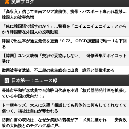
笑韓ブログ
「高収入」信じて東南アジア渡航後、携帯・パスポート奪われ監禁…
韓国人の被害急増
「俺に韓国語で話すのか？」…警察を「ニイェニイェニイェ」とから
かう韓国滞在外国人の投稿動画...
韓国で出生率が過去最低を更新「0.72」 OECD加盟国で唯一 1を下回
る
【韓国】ユン大統領「交渉や妥協はしない」 研修医集団ボイコット
受け
徴用被害者遺族、不二越の株主総会に出席 謝罪と賠償求める
日本第一！ニュース録
長崎市平和祈念式典で台湾駐日代表を冷遇「核兵器開発計画を拡張し
ている中国の意向だ！」
トー横キッズ、大人に失望「相談しても具体的に何もしてくれなくて
傷つく。福祉は自由が奪われる...
防衛白書の表紙は、なぜか笑顔の若者がアニメ風に描かれ… 安保政
策の大転換とのチグハグ感に戸...