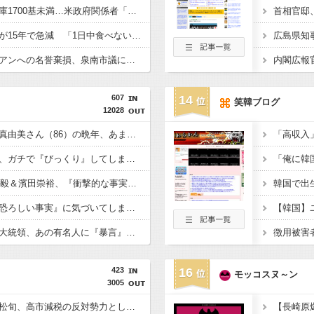
米国、パトリオット在庫1700基未満…米政府関係者「北朝鮮との戦争時に在韓米軍は脆弱」
韓国人のキムチ消費量が15年で急減 「1日中食べない」人も増加
広島県知
【大阪高裁】在日コリアンへの名誉棄損、泉南市議に再び賠償命令 SNS投稿、攻撃誘発の危険指摘 民族差別は認められず
607
14
笑韓ブログ
12028
【悲報】大女優・小川真由美さん（86）の晩年、あまりにも闇が深すぎる・・・・
【衝撃】佐藤二朗さん、ガチで『びっくり』してしまう！！！！！！
【速報】WEST.重岡大毅＆濱田崇裕、『衝撃的な事実』が判明する！！！！！！
【悲報】特攻隊員、『恐ろしい事実』に気づいてしまった結果・・・・
【速報】ゼレンスキー大統領、あの有名人に『暴言』を吐いてしまう！！！！！
423
16
モッコスヌ～ン
3005
財務省の超エリート一松旬、高市減税の反対勢力として左遷