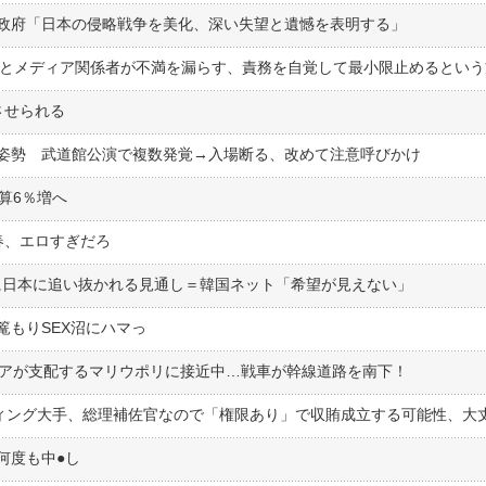
政府「日本の侵略戦争を美化、深い失望と遺憾を表明する」
させられる
姿勢 武道館公演で複数発覚→入場断る、改めて注意呼びかけ
算6％増へ
春、エロすぎだろ
りに日本に追い抜かれる見通し＝韓国ネット「希望が見えない」
篭もりSEX沼にハマっ
シアが支配するマリウポリに接近中…戦車が幹線道路を南下！
度も中●︎し