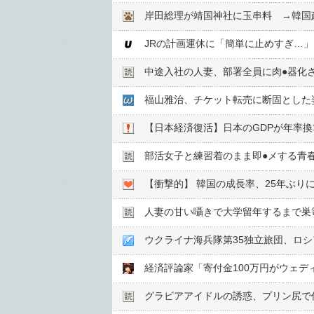
岸田総理が靖国神社に玉串料 →韓国
中途入社の人妻、部署全員に肉●︎器化
福山雅治、チケット転売に断固とした
【日本経済復活】日本のGDPが年率換
部活女子と練習着のまま即●︎メする青
【衝撃的】 韓国の成長率、25年ぶ
人妻の甘い囁きで大学留年するまで巣
ウクライナ海兵隊第35独立旅団、ロ
グラビアアイドルの誘惑、プリン尻で何