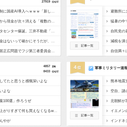
27919
政府、自衛隊の指揮統制に国産AI導入へｗｗｗ「新しい戦い方」への対応を急ぐ
アイドルライブで財布から現金が次々消える「複数のお客様より被害報告」警察に相談へ
住宅街の隣に巨大データセンター爆誕。三井不動産「排熱？低周波音？データはまだ出せません」住民ブチギレ
片山財務相「金はない金はないって確かにそうだが、やりよう」→日本経済、気合いで何とかする模様
橋下徹＆古市憲寿、中居正広問題でフジ第三者委員会を批判
4857
4
軍事ミリタリー速
8433
してたと思うと感慨深いよな
いよな
葉100選」作ろうぜ
【悲報】最近の物価、上がりすぎて何も買えなくなるwww
んやが