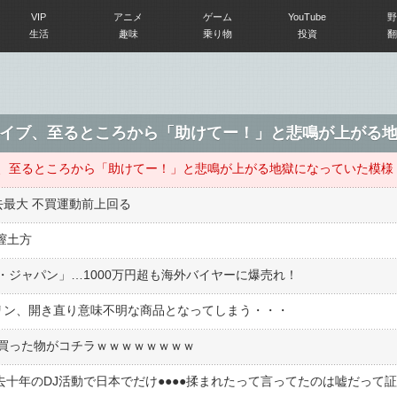
VIP
アニメ
ゲーム
YouTube
野
生活
趣味
乗り物
投資
翻
イブ、至るところから「助けてー！」と悲鳴が上がる
、至るところから「助けてー！」と悲鳴が上がる地獄になっていた模様
去最大 不買運動前上回る
膣土方
ジャパン」…1000万円超も海外バイヤーに爆売れ！
リン、開き直り意味不明な商品となってしまう・・・
買った物がコチラｗｗｗｗｗｗｗｗ