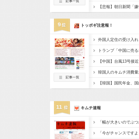
9
トッポギ注意報！
11
キムチ速報