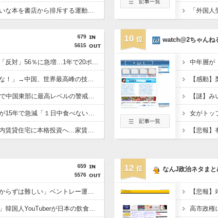
【悲報】朝日新聞「嫌いな本を書店から排斥する運動」を好意的に紹介して大炎上 → 教諭「差別のない本屋に通いたい！」ｗｗｗｗｗｗｗｗｗｗｗｗ
679
10
watch@2ちゃんね
5615
外国人定住の受け入れ「反対」56％に急増…1年で20ポイント超上昇
トランプ「中国に売るな！」→中国、世界最高峰の技術を自力開発へ
【中国】台風13号接近で中国東部に最高レベルの警戒警報、1500便以上が欠航
韓国人のキムチ消費量が15年で急減「１日中食べない」人も増加
女がトッ
【韓国】国民年金、国内賃貸住宅に本格投資へ…家賃上昇を見込む
659
12
なんJ政治ネタまと
5576
「幅が大きいのでぶつからずは難しい」ベントレー運転の韓国籍男 衝動買いは“見積もり”だけ フォロワー50万人 偽りの豪華生活
【悲報】
「今がチャンスですよ」韓国人YouTuberが日本の飲食チェーンが韓国で大ウケする理由を熱弁！