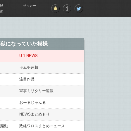
球
サッカー
訳
地獄になっていた模様
U-1 NEWS
キムチ速報
注目作品
軍事ミリタリー速報
おーるじゃんる
NEWSまとめもりー
【ﾈｯﾄで話題】「DJ SODAちゃん、過去十年のDJ活動で日本でだけ●●●●揉まれたって言ってたのは嘘だって証拠動画が発掘されてたな」 → ………
政経ワロスまとめニュース