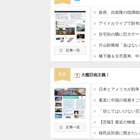
3
大艦巨砲主義！
日本とアメリカが戦争
素直に中国の発展すご
「信じてはいけない言
移民反対派に聞きたい