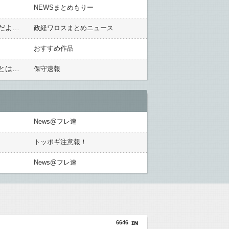
NEWSまとめもりー
室井佑月さん「戦争になったらどうしますか？」、じゃなく「絶対に戦争しないためにどうしたらいいか？」だよね！」
政経ワロスまとめニュース
おすすめ作品
【韓国メディア】アメリカ国防総省が『日本海』の名称にこだわる…「東海ではなく『日本海』を使用することは米国政府と米国防総省の方針である」
保守速報
News@フレ速
トッポギ注意報！
News@フレ速
6646