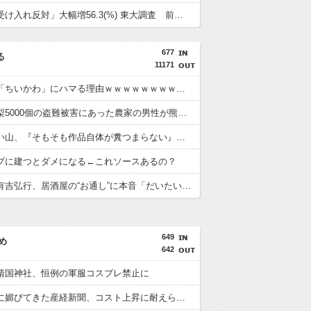
「外国人受け入れ反対」大幅増56.3(%) 東大調査 前回から20ポイント以上の爆増
677
る
11171
中年層が「ちいかわ」にハマる理由ｗｗｗｗｗｗｗｗｗｗｗｗｗｗｗｗｗｗｗｗｗｗｗｗｗｗｗｗｗｗｗｗ
【感動】梨5000個の盗難被害にあった農家の男性が熊本で炊き出しや支援物資、現地で目にした“助け合いの輪”
【謎】みい山、『そもそも作品自体が糞つまらない』と叩かれだす
プに建つとダメになる←これソースあるの？
【悲報】有吉弘行、居酒屋の“お通し”に本音「だいたい嫌いなものが出てくる」「お通しカットしてもらえますかって言ったことある」
649
め
642
靖国神社、恒例の軍服コスプレ禁止に
高市政権に媚びてきた産経新聞、コスト上昇に耐えられず東北6県撤退を発表