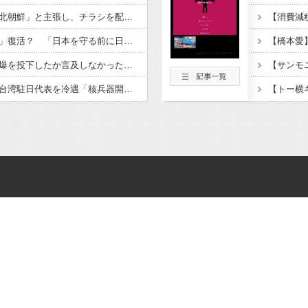
「世界唯一の被爆国は北朝鮮」と主張し、チラシを配布する輩が発生
なぜ今、熊本で「軍都」復活？ 「日本を守る前に日常生活を守って」(東京新聞)
ロシア「高市は誰が原爆を投下したか言及しなかった。広島と長崎に落ちたのはUFOだと思っているのか?」
長崎市平和祈念式典で台湾駐日代表を冷遇「核兵器開発計画を拡張している中国の意向だ！」