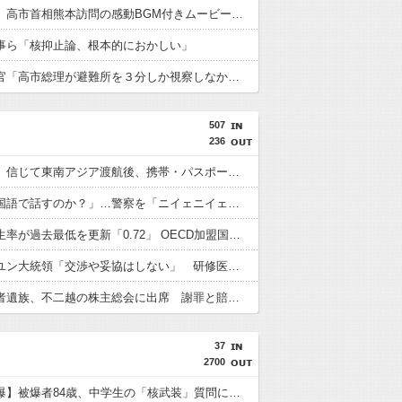
首相官邸、高市首相熊本訪問の感動BGM付きムービーを投稿「全部が全部ありがたかったです」
事ら「核抑止論、根本的におかしい」
内閣広報官「高市総理が避難所を３分しか視察しなかったなんてデマ！50分いたぞ????」 →しかし事実上の視察は数分で正解
507
236
「高収入」信じて東南アジア渡航後、携帯・パスポート奪われ監禁…韓国人の被害急増
「俺に韓国語で話すのか？」…警察を「ニイェニイェニイェ」とからかう韓国滞在外国人の投稿動画が物議
韓国で出生率が過去最低を更新「0.72」 OECD加盟国で唯一 1を下回る
【韓国】ユン大統領「交渉や妥協はしない」 研修医集団ボイコット受け
徴用被害者遺族、不二越の株主総会に出席 謝罪と賠償求める
37
2700
【長崎原爆】被爆者84歳、中学生の「核武装」質問に答えられず…ネットで物議