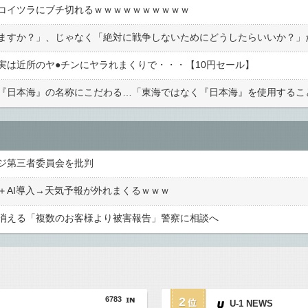
コイツラにブチ切れるｗｗｗｗｗｗｗｗｗｗ
は近所のヤ●︎チンにヤラれまくりで・・・【10円セール】
ジ第三者委員会を批判
＋AI導入→天気予報が外れまくるｗｗｗ
消える「複数のお客様より被害報告」警察に相談へ
6783
2
U-1 NEWS