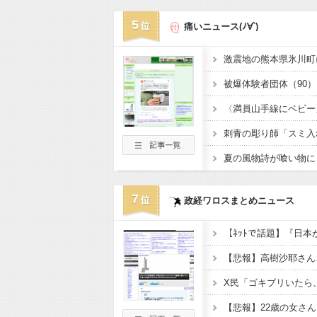
5
痛いニュース(ﾉ∀`)
7
政経ワロスまとめニュース