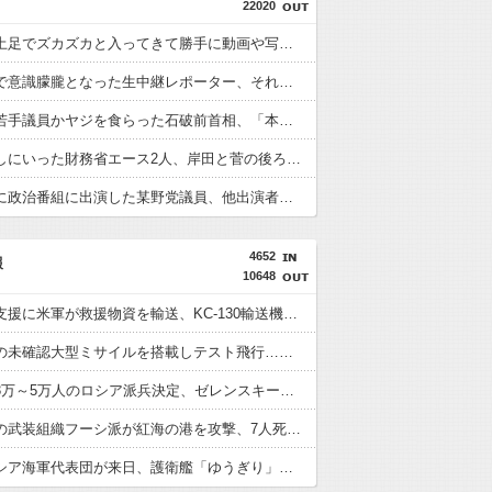
22020
避難所に土足でズカズカと入ってきて勝手に動画や写真を撮影したメディア取材陣、挙句の果てに要求してきたのは……
猛暑の中で意識朦朧となった生中継レポーター、それを某出演者が爆笑しながら現場レポート続行を強制する動画が再注目されて……
自民党の若手議員かヤジを食らった石破前首相、「本当に見識のある人に当選期数の若い人がやじるなんて」と不満たらたらな様子を見せて……
減税を潰しにいった財務省エース2人、岸田と菅の後ろ盾があるから地位は安泰だと信じていたら……
自信満々に政治番組に出演した某野党議員、他出演者からガバっぷりを指摘されて袋叩きにされるも……
4652
報
10648
熊本地震支援に米軍が救援物資を輸送、KC-130輸送機が飲料水約16トンを空輸！
空自、謎の未確認大型ミサイルを搭載しテスト飛行…「25式地対艦誘導弾」空中発射型が初めて姿を見せた！
北朝鮮が3万～5万人のロシア派兵決定、ゼレンスキー大統領「韓国が我々に協力すべき」！
イエメンの武装組織フーシ派が紅海の港を攻撃、7人死亡…サウジの石油施設にも攻撃！
インドネシア海軍代表団が来日、護衛艦「ゆうぎり」を含む横須賀研修及び幕僚協議を実施！