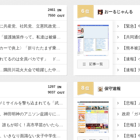
2461
6
おーるじゃんる
7550
激震地の熊本県氷川町に共産党、社民党、立憲民政党等の左派の救援は影すら見えず。住民苦言
被爆体験者団体（90）「援護施策作って。私達は被爆して健康を失った」
〈満員山手線にベビーカーで炎上〉「折りたたまず乗車できる」はずなのに…JR東日本が示した見解
刺青の彫り師「スミ入れてるのは全員バカです」 ドタキャン当たり前、カネはない、挨拶もできない
夏の風物詩が喰い物に…隅田川花火大会で暗躍した中国人「場所取り転売ヤー」の高笑い
1297
8
保守速報
9037
【ﾈｯﾄで話題】『日本がミサイルを撃ち込まれても「武力強化すれば良かった」ではなく「外交不足」なんですよ！』ｗｗｗｗｗｗｗｗｗｗｗｗｗｗｗｗ
【悲報】高樹沙耶さん、神田明神のアニソン盆踊りに痛烈批判「日本の品格が落ちた！」 ← 突っ込み殺到 ………
X民「ゴキブリいたら、誰もが叩く！高市早苗がいたら出ていけと叫ぶのは、当然！」 ← 突っ込み殺到 → X民「私は高市がゴキブリだなんて言ってない！」
【悲報】22歳の女さん、いきなり面識ない女子中学生にラリアットし逮捕される → ﾈｯﾄ「私、女なんですけど？！」