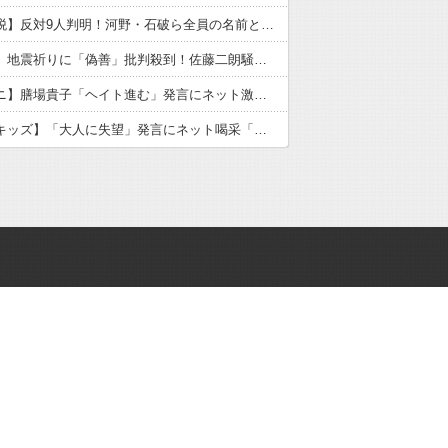
【消費減税】反対9人判明！河野・石破ら全員の名前とネットの怒り
【橋本愛】地震祈りに「偽善」批判殺到！佐藤二朗騒動後初SNSの逆説
【サンモニ】膳場貴子「ヘイト進む」発言にネット激怒！永住許可厳格化で大荒れ
【トー横キッズ】「大人に失望」発言にネット喝采「甘え」「働け」の本質