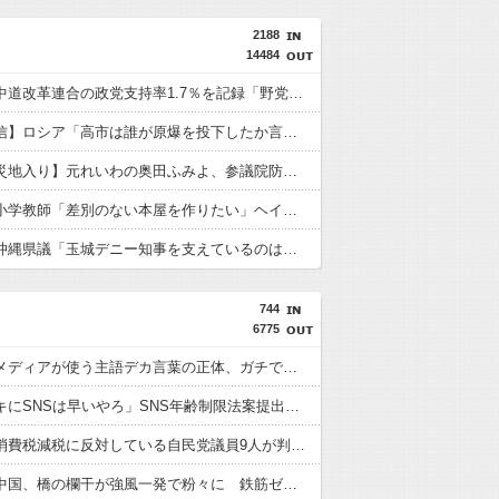
2188
14484
【緊急】中道改革連合の政党支持率1.7％を記録「野党の6番手に沈む」
【共同通信】ロシア「高市は誰が原爆を投下したか言及しなかった。広島と長崎に落ちたのはUFOだと思っているのか？」
【熊本被災地入り】元れいわの奥田ふみよ、参議院防災服でお食事楽しむ写真投稿「同席者は笑顔にサムズアップ」
【速報】小学教師「差別のない本屋を作りたい」ヘイト本と認定して排除する差別はきれいな差別ｗｗｗ
【速報】沖縄県議「玉城デニー知事を支えているのは極左暴力集団など」 玉城デニー知事の選挙母体、県議選挙母体の事務所に訪れ「撤回求め抗議」
744
6775
【悲報】メディアが使う主語デカ言葉の正体、ガチでこれだったｗｗｗｗ
政府「ガキにSNSは早いやろ」SNS年齢制限法案提出検討
【悲報】消費税減税に反対している自民党議員9人が判明ｗｗｗｗｗｗ
【悲報】中国、橋の欄干が強風一発で粉々に 鉄筋ゼロ 当局「接着剤でくっつけただけ」「正常で、品質問題はない」