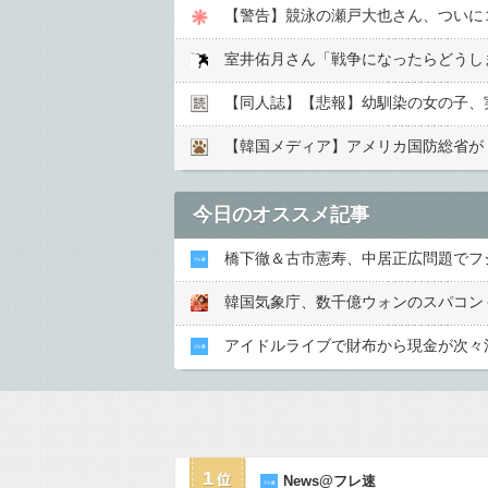
【警告】競泳の瀬戸大也さん、ついに
【同人誌】【悲報】幼馴染の女の子、実
今日のオススメ記事
橋下徹＆古市憲寿、中居正広問題でフ
韓国気象庁、数千億ウォンのスパコン
アイドルライブで財布から現金が次々
1
News@フレ速