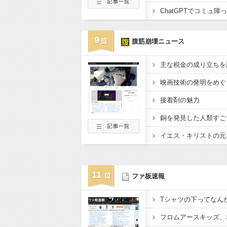
ChatGPTでコミュ
9
腹筋崩壊ニュース
主な税金の成り立ちを
映画技術の発明をめぐ
接着剤の魅力
銅を発見した人類すご
イエス・キリストの元
11
ファ板速報
Tシャツの下ってなん