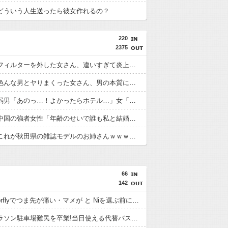
どういう人生送ったら彼女作れるの？
220
2375
【画像】フィルターを外した女さん、違いすぎて炎上してしまうｗｗｗｗｗｗｗｗｗｗｗ
【悲報】色んな男とヤりまくった女さん、男の本質に気付く⇒ｗｗ
【画像】弱男「あのっ…！よかったらホテル…」女「ぷっｗｗｗｗｗ」⇒
【悲報】中国の強者女性「年齢のせいで誰も私と結婚してくれない」⇒！！
【画像】これが秋田県の雑誌モデルのお姉さんｗｗｗｗｗｗｗｗｗｗ
66
142
Nike Vaporflyでつま先が痛い・マメが と Niを選ぶ前に。履き心地と失敗しやす
つくばマラソン駐車場難民を卒業!当日使える代替バス&乗り換をレースで使う前に。向いている走