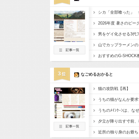
シカ「全部喰った」 
2026年度 暑さのピー
男をゲイ化させる3代
山でカップラーメンの
おすすめのG-SHOC
3
なごめるおかると
猫の攻防戦【再】