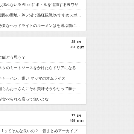
大容量でも揺れない!SPIbeltにボトルを追加する裏ワザで後悔しないために。走る前の確認
箱根駅伝復路の聖地・芦ノ湖で熱狂観戦!おすすめスポットと防を選ぶ前に。履き心地と失敗しやす
夜ランに必要なヘッドライトのルーメンはを選ぶ前に。履き心地と失敗しやすい点
28
983
ご飯どう思う？
ご飯にパスタのミートソースをかけたらドリアになる←これ
チャーハン←嫌い マッマのオムライス
定食屋で知らんおっさんにそれ美味そうやなって勝手に刺身一切れ食われたから警察呼んだ
が食べられる店って無いよな
13
499
CE-1ってそんな良いの？ 音まとめアーカイブ