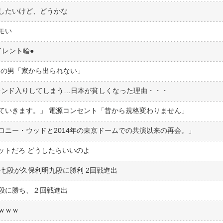
したいけど、どうかな
モい
レント輪●︎
kgの男「家から出られない」
トレンド入りしてしまう…日本が貧しくなった理由・・・
っていきます。」 電源コンセント「昔から規格変わりません」
ロニー・ウッドと2014年の東京ドームでの共演以来の再会。」
ットだろ どうしたらいいのよ
七段が久保利明九段に勝利 2回戦進出
段に勝ち、２回戦進出
ｗｗｗ