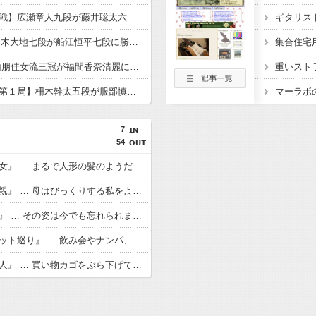
【王座戦 挑戦者決定戦】広瀬章人九段が藤井聡太六冠に勝利し、伊藤匠王座への挑戦権を得る 終盤は評価値の乱高下が止まらず
【順位戦C級1組】佐々木大地七段が船江恒平七段に勝利し、２勝１敗に ３戦全勝は鈴木大介九段、高野智史六段、上野裕寿六段、畠山鎮八段、黒田尭之六段の５名に
集合住宅
【清麗戦 第３局】西山朋佳女流三冠が福間香奈清麗に勝利し
重いスト
【竜王戦挑戦者決定戦第１局】柵木幹太五段が服部慎一郎七段に勝利 竜王戦挑戦へ王手をかけ、公式戦16連勝に伸ばす
マーラボ
7
54
【洒落怖】『２人の少女』 … まるで人形の髪のようだと思ったのを今でも覚えています
【洒落怖】『酔った母親』 … 母はびっくりする私をよそに「あんた誰？！」と言い放った
【洒落怖】『マネキン』 … その姿は今でも忘れられません こちらをまっすぐ見つめているようでした
【洒落怖】『心霊スポット巡り』 … 飲み会やナンパ、心霊スポットに凸する位しかない退屈な街だ
【洒落怖】『知らない人』 … 買い物カゴをぶら下げてうろうろしていると、急に手をつかまれ