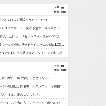
499
1669
onができる前って通販どうやってたの
”サ終” 相次ぐスマホゲーム、倒産も急増 過去最多ペースで推移 「当たれば一攫千金」過去の時代に
PCケース購入したけど、リセットスイッチ付いてないのな
【PC電源】いったい誰に見せるためにそんな所にLCD付けるのかな
【AM4】さすがにDDR5へ乗り換えるタイミング逃し感が半端ない
403
4020
く食べずに一年生活するとどうなる？
【朗報】かつや感謝祭が開催中！人気メニューが税抜150円引き＆ご飯大盛り無料????
バスタオル、洗わないよね？」
【疑問】ガキのころ弁当に入ってたピンクの粉みたいな食い物