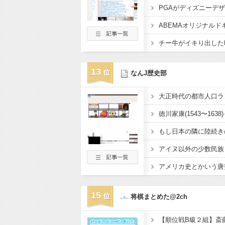
チー牛がイキり出した
13
なんJ歴史部
アイヌ以外の少数民族
アメリカ史とかいう唐突
15
将棋まとめた@2ch