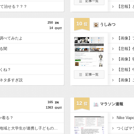
障って治せる？？？
【悲報】
250
10
うしみつ
14
調べてみたよ
る闇
くね？
ネタ多すぎ説
165
12
マラソン速報
1363
か着る？
フロムアースキッズ、地域と大学生が連携し子どもの「自育」を育むイベント「諸福ジーク×Lifehug」を8月23日に開催