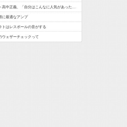
ギタリスト高中正義、「自分はこんなに人気があったのか」デビュー50年後に海外で“大バズり”で現地の反応「若いファンが出待ち」
用に最適なアンプ
ラトはレスポールの音がする
のウェザーチェックって