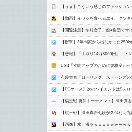
【うｐ】こういう感じのファッション
【動画】イワシを食べるエイ、クソキ
【閲覧注意】制服女子、痴●︎集団でサイ
【衝撃】3年間家から出なかった250
【悲報】「手取り14万3000円」、
USB「性能アップのために規格変わ
布袋寅泰「ローリング・ストーンズの
【PCケース】次のハイエンドは5スロ
【棋王戦 挑決トーナメント】澤田真吾
【棋王戦】澤田真吾七段が久保利明九
【画像】水、濁るｗｗｗｗｗｗｗｗｗ