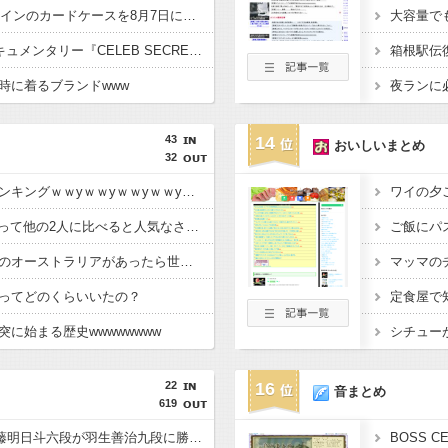
PGAがディズニーデザインのカードケースを8月7日に発売、個人情報を可愛くスマートに保護
ABEMAオリジナルドキュメンタリー『CELEB SECRET』最終話が8月8日放送、MC指原莉乃、満島真之介らがコメント
時に着るブランドwww
43
14
おいしいまとめ
32
大正時代の都市人口ランキングｗｗyｗｗyｗｗyｗｗyｗｗ
ワイの夕
徳川家康(1543〜1638)って他の2人に比べると人気なさすぎじゃね？
もし日本の隣に陸続きのオーストラリアがあったら世界の歴史はどう変わってた？
マッマの
ってどのくらいいたの？
に始まる歴史wwwwwwww
シチュー
22
16
音まとめ
619
【順位戦B級２組】斎藤明日斗六段が羽生善治九段に勝利 羽生九段は連敗スタートに
BOSS 