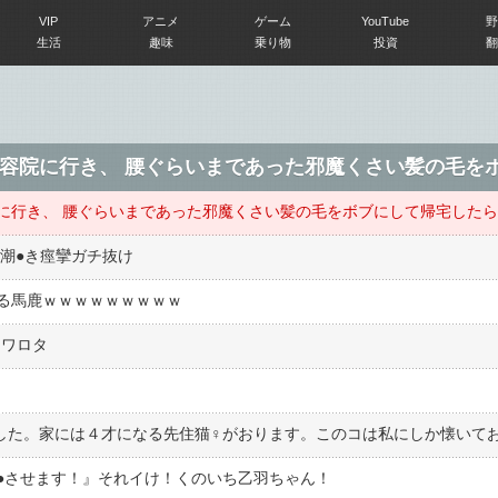
VIP
アニメ
ゲーム
YouTube
野
生活
趣味
乗り物
投資
翻
潮●︎き痙攣ガチ抜け
る馬鹿ｗｗｗｗｗｗｗｗｗ
てワロタ
く
●︎させます！』それイけ！くのいち乙羽ちゃん！