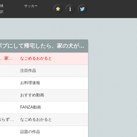
球
サッカー
訳
この前、何の気なしにふらっと美容院に行き、 腰ぐらいまであった邪魔くさい髪の毛をボブにして帰宅したら、家の犬が・・・
この前、何の気なしにふらっと美容院に行き、 腰ぐらいまであった邪魔くさい髪の毛をボブにして帰宅したら、家の犬が・・・
なごめるおかると
注目作品
お料理速報
おすすめ動画
FANZA動画
まだ生後２週間強の子猫♀を保護しました。家には４才になる先住猫♀がおります。このコは私にしか懐いておらず、子猫にも威嚇しまくりで鳴き声聞いただけで怒ってます。
なごめるおかると
話題の作品