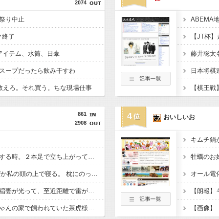
2074
祭り中止
ク終了
アイテム、水筒、日傘
藤井聡太
スープだったら飲み干すわ
K教えろ。それ買う。ちな現場仕事
861
4
おいしいお
2908
キムチ鍋
うちの猫がなんか要求する時。２本足で立ち上がって下僕の肩に両手をかけ・・・【再】
うちのﾒｲﾝｸｰﾝは、なぜか私の頭の上で寝る。 枕にのって、全体重を私の頭に預け、爆睡。【再】
オール電
夕立が降り出す寸前、稲妻が光って、至近距離で雷がゴロゴロ鳴っているんですが・・・【再】
近所の独り身のお爺ちゃんの家で飼われていた茶虎様。 お爺ちゃんが亡くなられてうちで飼うことになってから・・・【再】