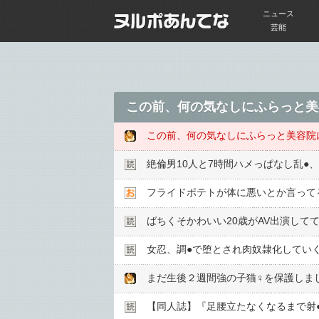
ニュース
芸能
絶倫男10人と7時間ハメっぱなし乱●︎、
フライドポテトが体に悪いとか言って
ばちくそかわいい20歳がAV出演して
女忍、調●︎で堕とされ肉奴隷化してい
【同人誌】『足腰立たなくなるまで射