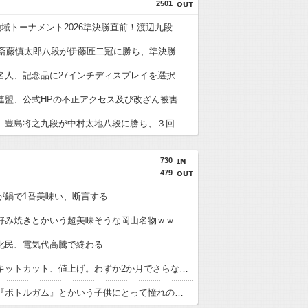
2501
ABEMA地域トーナメント2026準決勝直前！渡辺九段のガチ優勝予想＆予選丸わかりＳP
【JT杯】斎藤慎太郎八段が伊藤匠二冠に勝ち、準決勝進出
名人、記念品に27インチディスプレイを選択
日本将棋連盟、公式HPの不正アクセス及び改ざん被害の調査結果公表
【棋王戦】豊島将之九段が中村太地八段に勝ち、３回戦進出
730
479
が鍋で1番美味い、断言する
牡蠣のお好み焼きとかいう超美味そうな岡山名物ｗｗｗｗ
化民、電気代高騰で終わる
【朗報】キットカット、値上げ。わずか2か月でさらなる値上げ
【画像】『ボトルガム』とかいう子供にとって憧れの食い物ｗｗｗｗｗ