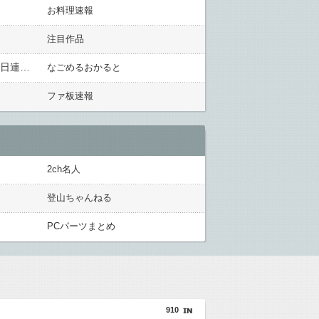
お料理速報
注目作品
一昨年の正月に飼ってた老猫が亡くなったんだが、 一週間ほど前、その猫が駆け寄って飛びついてくる夢を二日連続で見た。 そしたら・・・
なごめるおかると
ファ板速報
2ch名人
登山ちゃんねる
PCパーツまとめ
910