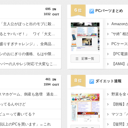
695
6
PCパーツまとめ
1032
みいちゃんと山田さん「主人公がぽっと出のモブに殺されて終わります」←これ
Amaz
敵「扇風機を当てて寝るとヤバいぞ！」 ワイ「大丈夫やろｗｗｗ」扇風機ﾎﾟﾁｰ
【画像】ファミマの「盛りすぎチャレンジ」、全商品買うて来たで
【悲報】セブンイレブンのおにぎりの価格、もはや限界を超える
食料消費税1%ってスーパーの人やレジ対応で大変なことにならんか？
461
8
ダイエット速報
1594
【悲報】”サ終”相次ぐスマホゲーム、倒産も急増 過去最多ペースで推移
野菜を全
使ってるんやけど
レビューって書いてる？
マツコ「
円以上のPCを買います」←これ