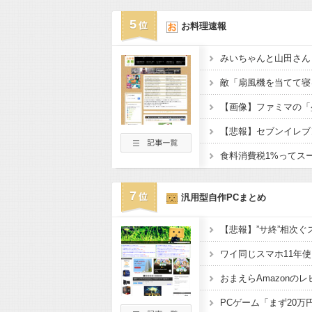
5
お料理速報
7
汎用型自作PCまとめ
ワイ同じスマホ11年
おまえらAmazonの
PCゲーム「まず20万