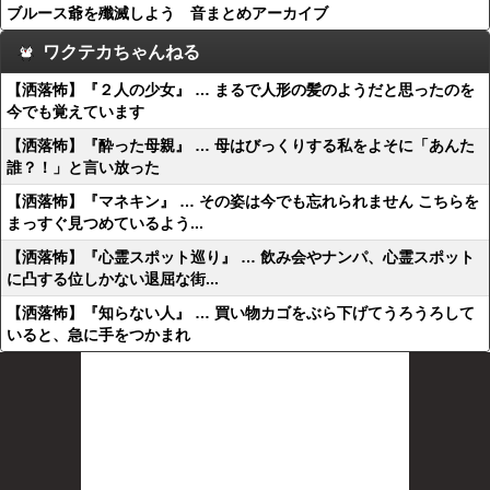
ブルース爺を殲滅しよう 音まとめアーカイブ
ワクテカちゃんねる
【洒落怖】『２人の少女』 … まるで人形の髪のようだと思ったのを
今でも覚えています
【洒落怖】『酔った母親』 … 母はびっくりする私をよそに「あんた
誰？！」と言い放った
【洒落怖】『マネキン』 … その姿は今でも忘れられません こちらを
まっすぐ見つめているよう...
【洒落怖】『心霊スポット巡り』 … 飲み会やナンパ、心霊スポット
に凸する位しかない退屈な街...
【洒落怖】『知らない人』 … 買い物カゴをぶら下げてうろうろして
いると、急に手をつかまれ