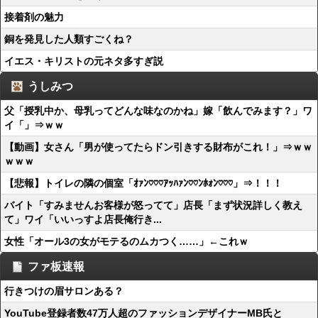
接着剤の魅力
銅を発見した人類すごくね？
イエス・キリストの元ネタ多すぎ説
うしみつ
父「授乳中か、母乳ってどんな味なのかね」嫁「飲んでみます？」ワ
イ「」⇒ｗｗ
【動画】女さん「男が使ってたらドン引きする財布がこれ！」⇒ｗｗ
ｗｗｗ
【悲報】トイレの隣の個室「ｵｧﾝ♡♡♡ｱｯﾊｧﾝ♡♡ﾝﾎｫﾝ♡♡♡」⇒！！！
バイト「すみませんお客様が怒ってて」店長「まず状況詳しく教え
て」ワイ「いいっすよ店長俺行き...
女性「オール3の女がモテるのムカつく……」←これｗ
ファ板速報
行きつけの眉サロンある？
YouTube登録者数47万人超のファッションデザイナーMB氏と