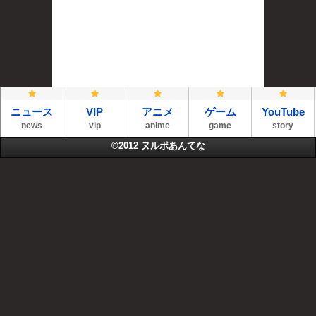
ニュース
VIP
アニメ
ゲーム
YouTube
news
vip
anime
game
story
©2012
ヌルポあんてな