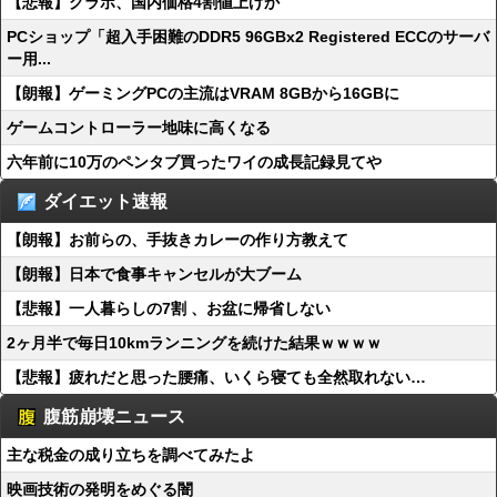
【悲報】グラボ、国内価格4割値上げか
PCショップ「超入手困難のDDR5 96GBx2 Registered ECCのサーバ
ー用...
【朗報】ゲーミングPCの主流はVRAM 8GBから16GBに
ゲームコントローラー地味に高くなる
六年前に10万のペンタブ買ったワイの成長記録見てや
ダイエット速報
【朗報】お前らの、手抜きカレーの作り方教えて
【朗報】日本で食事キャンセルが大ブーム
【悲報】一人暮らしの7割 、お盆に帰省しない
2ヶ月半で毎日10kmランニングを続けた結果ｗｗｗｗ
【悲報】疲れだと思った腰痛、いくら寝ても全然取れない…
腹筋崩壊ニュース
主な税金の成り立ちを調べてみたよ
映画技術の発明をめぐる闇