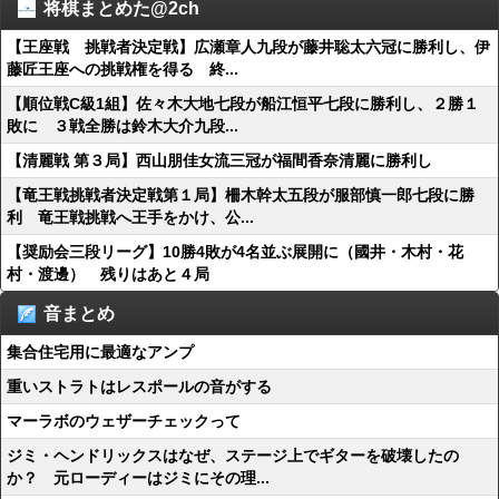
将棋まとめた@2ch
【王座戦 挑戦者決定戦】広瀬章人九段が藤井聡太六冠に勝利し、伊
藤匠王座への挑戦権を得る 終...
【順位戦C級1組】佐々木大地七段が船江恒平七段に勝利し、２勝１
敗に ３戦全勝は鈴木大介九段...
【清麗戦 第３局】西山朋佳女流三冠が福間香奈清麗に勝利し
【竜王戦挑戦者決定戦第１局】柵木幹太五段が服部慎一郎七段に勝
利 竜王戦挑戦へ王手をかけ、公...
【奨励会三段リーグ】10勝4敗が4名並ぶ展開に（國井・木村・花
村・渡邊） 残りはあと４局
音まとめ
集合住宅用に最適なアンプ
重いストラトはレスポールの音がする
マーラボのウェザーチェックって
ジミ・ヘンドリックスはなぜ、ステージ上でギターを破壊したの
か？ 元ローディーはジミにその理...