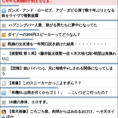
ら今年も風物詩が始まるなぁ…
ガンズ・アンド・ローゼズ、アブ・ダビ公演で数十年ぶりとなる
曲をライヴで複数披露
ハプニングバー人妻、群がる男たちに夢中になってた
ダイソーの300円スピーカーってどうなん？
既婚の女友達を一年間口説き続けた結果・・・・・・・・・
【棋聖戦 第１局】<藤井聡太棋聖ー佐々木大地七段>戦型は角換わ
りに
【悲報】妹(パイパン)、兄に毎晩中●︎しされる関係になってしま
う
【画像】このスニーカーかっこよすぎん？？
「有機ELは焼き付くからゴミ！」 ←こいつどこ行ったの？
18歳の身体、エロすぎ。
【柴犬画像】ごろごろ柴、肉球からはみ出るおけけ、へそ天タイ
ム ほか