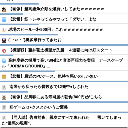
【画像】超高級魚介類を爆買いしてきたｗｗｗｗｗｗ
【悲報】筋トレやってるやつって「ダサい」よな
球場のビール一杯800円←これｗｗｗｗｗｗｗｗｗｗ
(´・ω・`)奥多摩行ってきたお
【棋聖戦】藤井聡太棋聖が先勝 ４連覇に向け好スタート
高純度銅の採用で高いS/N比と音楽再現力を実現 アースケーブ
ル「JORMA GROUND」...
【悲報】最近のPCケース、気持ち悪いのしか無い
南国から戻ったら骨抜きで12発中●︎しされた
【画像】品川駅にある寿司屋の朝食(800円)がこちら
罰ゲームセ●︎クスとかいうご褒美
【同人誌】告白前夜、親友にすべて奪われた――覗いてしまっ
た“最悪の現実”。