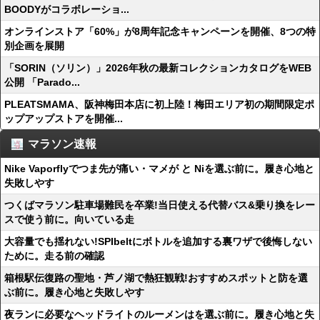
BOODYがコラボレーショ...
オンラインストア「60%」が8周年記念キャンペーンを開催、8つの特
別企画を展開
「SORIN（ソリン）」2026年秋の最新コレクションカタログをWEB
公開 「Parado...
PLEATSMAMA、阪神梅田本店に初上陸！梅田エリア初の期間限定ポ
ップアップストアを開催...
マラソン速報
Nike Vaporflyでつま先が痛い・マメが と Niを選ぶ前に。履き心地と
失敗しやす
つくばマラソン駐車場難民を卒業!当日使える代替バス&乗り換をレー
スで使う前に。向いている走
大容量でも揺れない!SPIbeltにボトルを追加する裏ワザで後悔しない
ために。走る前の確認
箱根駅伝復路の聖地・芦ノ湖で熱狂観戦!おすすめスポットと防を選
ぶ前に。履き心地と失敗しやす
夜ランに必要なヘッドライトのルーメンはを選ぶ前に。履き心地と失