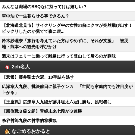
みんなは職場のBBQなに持ってけば嬉しい？
車中泊で一生暮らせる事できるん？
【北海道北見市】サイクリング中の女性の前にクマが突然飛び出す！
ビックリしたのか慌てて森に戻...
鈴木紗理奈「旅行を考えていた方はやめずに、それが支援」 被災
地・熊本への観光を呼びかけ
週末はフェリーに乗って離島に行って登山して帰るのが趣味
2ch名人
【悲報】藤井聡太六冠、19手詰を逃す
広瀬章人九段、挑決前日に親子ケンカ 「世間も家庭内でも注目度が
上がる」
【王座戦】広瀬章人九段が藤井聡太六冠に勝ち、挑戦者に
【順位戦Ｂ級２組】青嶋未来七段が３連勝
糸谷哲郎九段の哲学的将棋観
なごめるおかると