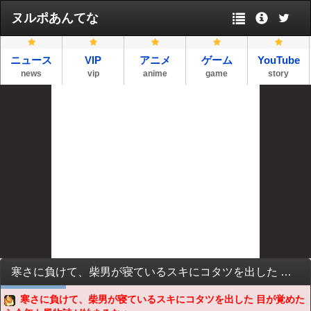
ヌルポあんてな
ニュース
VIP
アニメ
ゲーム
YouTube
news
vip
anime
game
story
寒さに負けて、柴男が寝ているスキにコタツを出した 目が覚めたら今年も風物詩が始まるなぁ…
寒さに負けて、柴男が寝ているスキにコタツを出した 目が覚めた