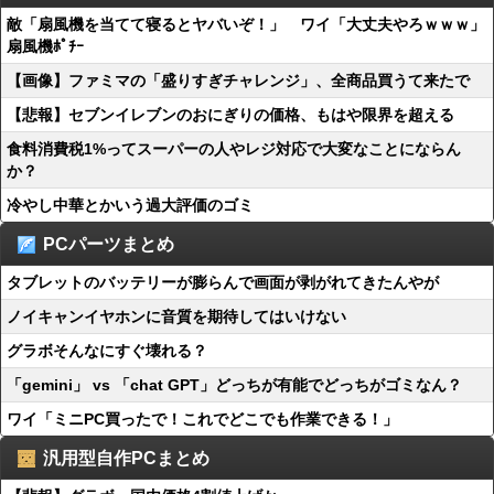
敵「扇風機を当てて寝るとヤバいぞ！」 ワイ「大丈夫やろｗｗｗ」
扇風機ﾎﾟﾁｰ
【画像】ファミマの「盛りすぎチャレンジ」、全商品買うて来たで
【悲報】セブンイレブンのおにぎりの価格、もはや限界を超える
食料消費税1%ってスーパーの人やレジ対応で大変なことにならん
か？
冷やし中華とかいう過大評価のゴミ
PCパーツまとめ
タブレットのバッテリーが膨らんで画面が剥がれてきたんやが
ノイキャンイヤホンに音質を期待してはいけない
グラボそんなにすぐ壊れる？
「gemini」 vs 「chat GPT」どっちが有能でどっちがゴミなん？
ワイ「ミニPC買ったで！これでどこでも作業できる！」
汎用型自作PCまとめ