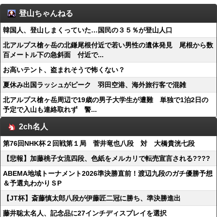
登山ちゃんねる
韓国人、登山しまくっていた…国民の３５％が登山人口
北アルプス槍ヶ岳の北鎌尾根付近で若い男性の遺体発見 尾根から数
百メートル下の急斜面 付近で...
お高いテント、盗まれそうで怖くない？
夏休み出国ラッシュがピーク 羽田空港、海外旅行客で混雑
北アルプス槍ヶ岳周辺で19歳の男子大学生が遭難 単独で1泊2日の
予定で入山も連絡取れず 警...
2ch名人
第76回NHK杯２回戦第１局 菅井竜也八段 対 大橋貴洸七段
【悲報】加藤桃子女流四段、色紙をメルカリで転売宣言される????
ABEMA地域トーナメント2026準決勝直前！渡辺九段のガチ優勝予想
＆予選丸わかりＳP
【JT杯】斎藤慎太郎八段が伊藤匠二冠に勝ち、準決勝進出
藤井聡太名人、記念品に27インチディスプレイを選択