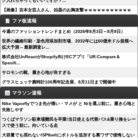
ク入れちゃってもいいですか？...
【画像】吉本女芸人さん、凶器のお胸攻撃ｗｗｗｗｗｗｗｗｗｗｗ
ファ板速報
今週のファッショントレンドまとめ（2026年8月3日～8月9日）
世界の繊維印刷・染色用添加剤市場、2032年には60億米ドル規模へ
拡大予測 – 最新調査レ...
株式会社UnReactがShopify向けECアプリ「UR:Compare＆
Specifi...
サロモンの靴、履き心地が良すぎる
グラスヒュッテ腕時計100周年記念展、8月11日まで開催中
マラソン速報
Nike Vaporflyでつま先が痛い・マメが と Niを選ぶ前に。履き心地と
失敗しやす
つくばマラソン駐車場難民を卒業!当日使える代替バス&乗り換をレー
スで使う前に。向いている走
大容量でも揺れない!SPIbeltにボトルを追加する裏ワザで後悔しない