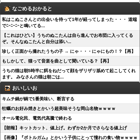
なごめるおかると
私はこぬこさんとの出会いを待って1年が経ってしまった・・・ 道端
でﾆｰﾆｰﾆｰと鳴いてる...
【これはひどい】うちのぬこたんは自ら進んでお布団に入ってくる
ぞ。そんなぬこたんと自分は添い...
珍しく正面から撮れたうちの子 → にゃ・・・にゃにもの！？【再】
もしかして、猫って音楽を曲として聞いている？【再】
うちの猫は朝5時半に餌をねだって顔をザリザリ舐めて起こしてくれ
ます。 みなさんの猫は朝ごは...
おいしいお
キムチ鍋が鍋で1番美味い、断言する
牡蠣のお好み焼きとかいう超美味そうな岡山名物ｗｗｗｗ
オール電化民、電気代高騰で終わる
【朗報】キットカット、値上げ。わずか2か月でさらなる値上げ
【画像】『ボトルガム』とかいう子供にとって憧れの食い物ｗｗｗｗ