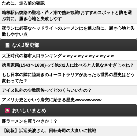
ために。走る前の確認
箱根駅伝復路の聖地・芦ノ湖で熱狂観戦!おすすめスポットと防を選
ぶ前に。履き心地と失敗しやす
夜ランに必要なヘッドライトのルーメンはを選ぶ前に。履き心地と失
敗しやすい点
なんJ歴史部
大正時代の都市人口ランキングｗｗyｗｗyｗｗyｗｗyｗｗ
徳川家康(1543〜1638)って他の2人に比べると人気なさすぎじゃね？
もし日本の隣に陸続きのオーストラリアがあったら世界の歴史はどう
変わってた？
アイヌ以外の少数民族ってどのくらいいたの？
アメリカ史とかいう唐突に始まる歴史wwwwwwww
おいしいまとめ
豚ラーメンを買うべきか！？
【朗報】浜辺美波さん、回転寿司の大食いに挑戦