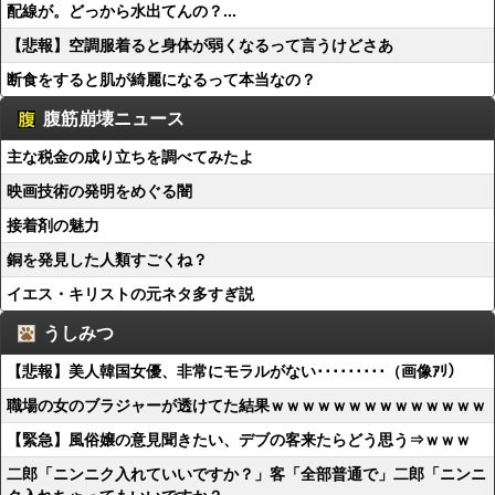
配線が。どっから水出てんの？...
【悲報】空調服着ると身体が弱くなるって言うけどさあ
断食をすると肌が綺麗になるって本当なの？
腹筋崩壊ニュース
主な税金の成り立ちを調べてみたよ
映画技術の発明をめぐる闇
接着剤の魅力
銅を発見した人類すごくね？
イエス・キリストの元ネタ多すぎ説
うしみつ
【悲報】美人韓国女優、非常にモラルがない･････････（画像ｱﾘ）
職場の女のブラジャーが透けてた結果ｗｗｗｗｗｗｗｗｗｗｗｗｗｗ
【緊急】風俗嬢の意見聞きたい、デブの客来たらどう思う⇒ｗｗｗ
二郎「ニンニク入れていいですか？」客「全部普通で」二郎「ニンニ