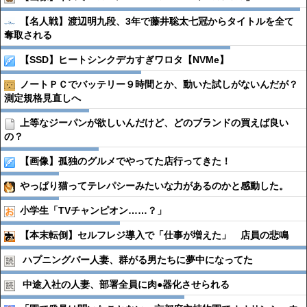
【名人戦】渡辺明九段、3年で藤井聡太七冠からタイトルを全て
奪取される
【SSD】ヒートシンクデカすぎワロタ【NVMe】
ノートＰＣでバッテリー９時間とか、動いた試しがないんだが？
測定規格見直しへ
上等なジーパンが欲しいんだけど、どのブランドの買えば良い
の？
【画像】孤独のグルメでやってた店行ってきた！
やっぱり猫ってテレパシーみたいな力があるのかと感動した。
小学生「TVチャンピオン……？」
【本末転倒】セルフレジ導入で「仕事が増えた」 店員の悲鳴
ハプニングバー人妻、群がる男たちに夢中になってた
中途入社の人妻、部署全員に肉●︎器化させられる