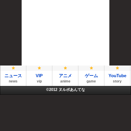
ニュース
VIP
アニメ
ゲーム
YouTube
news
vip
anime
game
story
©2012
ヌルポあんてな