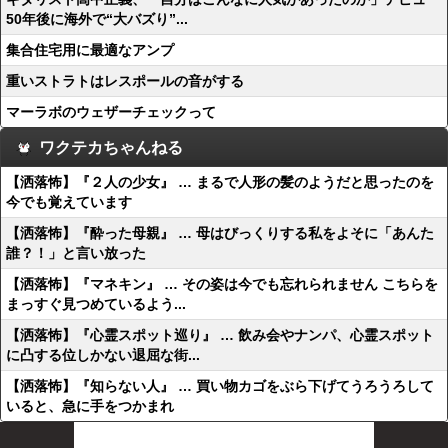
50年後に海外で“大バズり”...
集合住宅用に最適なアンプ
重いストラトはレスポールの音がする
マーラボのウェザーチェックって
ワクテカちゃんねる
【洒落怖】『２人の少女』 … まるで人形の髪のようだと思ったのを
今でも覚えています
【洒落怖】『酔った母親』 … 母はびっくりする私をよそに「あんた
誰？！」と言い放った
【洒落怖】『マネキン』 … その姿は今でも忘れられません こちらを
まっすぐ見つめているよう...
【洒落怖】『心霊スポット巡り』 … 飲み会やナンパ、心霊スポット
に凸する位しかない退屈な街...
【洒落怖】『知らない人』 … 買い物カゴをぶら下げてうろうろして
いると、急に手をつかまれ