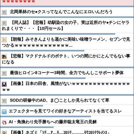
ｗｗｗｗｗｗｗｗ
北岡果林のセ●︎クスってなんでこんなにエロいんだろう
【同人誌】【悲報】幼馴染の女の子、実は近所のヤ●︎チンにヤラ
れまくりで・・・【10円セール】
【朗報】みそきんよりも遥かに美味い味噌ラーメン、セブンで見
つかるｗｗｗｗｗｗｗｗｗｗｗｗｗ...
【悲報】マクドナルドのポテト、いつの間にかにとんでもない事
になる
最強ヒロイン8コーナー3時間、全力でちんしこサポート夢体
【画像】日本の田舎、風情がないｗｗｗｗｗｗｗｗｗｗｗｗｗｗ
ｗｗ
SODの研修中のAD、ま◯ことしか見られてなくて草
エフェクターを見てワイの好きなアーティストを当てるスレ
AI・角換わり先手勝ちへの藤井聡太竜王の見解
【画像】ネズミ「ｼﾃ…ｱ…ﾓ…ｺﾛｼﾃ………ﾓｳｺﾛｼﾃｸﾚﾒﾝｽ」