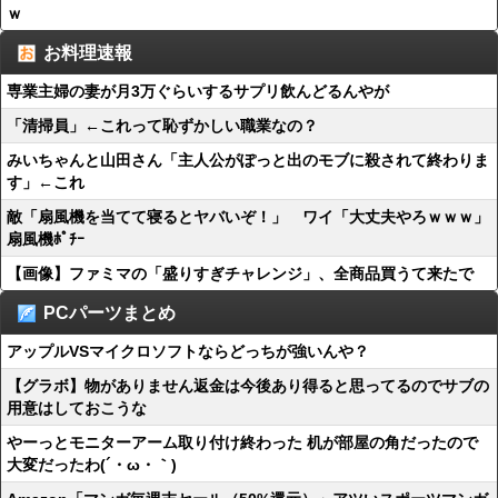
ｗ
お料理速報
専業主婦の妻が月3万ぐらいするサプリ飲んどるんやが
「清掃員」←これって恥ずかしい職業なの？
みいちゃんと山田さん「主人公がぽっと出のモブに殺されて終わりま
す」←これ
敵「扇風機を当てて寝るとヤバいぞ！」 ワイ「大丈夫やろｗｗｗ」
扇風機ﾎﾟﾁｰ
【画像】ファミマの「盛りすぎチャレンジ」、全商品買うて来たで
PCパーツまとめ
アップルVSマイクロソフトならどっちが強いんや？
【グラボ】物がありません返金は今後あり得ると思ってるのでサブの
用意はしておこうな
やーっとモニターアーム取り付け終わった 机が部屋の角だったので
大変だったわ(´・ω・｀)