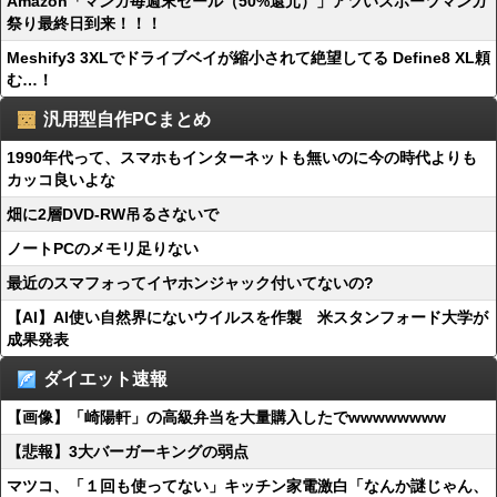
Amazon「マンガ毎週末セール（50%還元）」アツいスポーツマンガ
祭り最終日到来！！！
Meshify3 3XLでドライブベイが縮小されて絶望してる Define8 XL頼
む…！
汎用型自作PCまとめ
1990年代って、スマホもインターネットも無いのに今の時代よりも
カッコ良いよな
畑に2層DVD-RW吊るさないで
ノートPCのメモリ足りない
最近のスマフォってイヤホンジャック付いてないの?
【AI】AI使い自然界にないウイルスを作製 米スタンフォード大学が
成果発表
ダイエット速報
【画像】「崎陽軒」の高級弁当を大量購入したでwwwwwwww
【悲報】3大バーガーキングの弱点
マツコ、「１回も使ってない」キッチン家電激白「なんか謎じゃん、