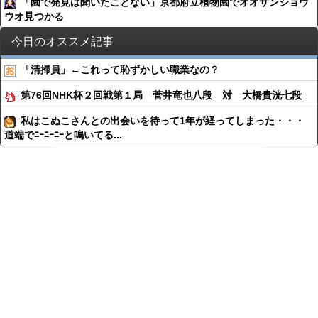
「園で発見は聞いたことない」京都府立植物園でオオサンショウ
ウオ見つかる
今日のオススメ記事
「清掃員」←これって恥ずかしい職業なの？
第76回NHK杯２回戦第１局 菅井竜也八段 対 大橋貴洸七段
私はこぬこさんとの出会いを待って1年が経ってしまった・・・
道端でﾆｰﾆｰﾆｰと鳴いてる...