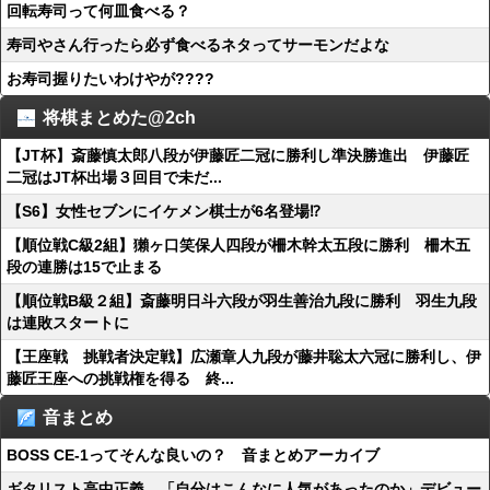
回転寿司って何皿食べる？
寿司やさん行ったら必ず食べるネタってサーモンだよな
お寿司握りたいわけやが????
将棋まとめた@2ch
【JT杯】斎藤慎太郎八段が伊藤匠二冠に勝利し準決勝進出 伊藤匠
二冠はJT杯出場３回目で未だ...
【S6】女性セブンにイケメン棋士が6名登場⁉
【順位戦C級2組】獺ヶ口笑保人四段が柵木幹太五段に勝利 柵木五
段の連勝は15で止まる
【順位戦B級２組】斎藤明日斗六段が羽生善治九段に勝利 羽生九段
は連敗スタートに
【王座戦 挑戦者決定戦】広瀬章人九段が藤井聡太六冠に勝利し、伊
藤匠王座への挑戦権を得る 終...
音まとめ
BOSS CE-1ってそんな良いの？ 音まとめアーカイブ
ギタリスト高中正義、「自分はこんなに人気があったのか」デビュー