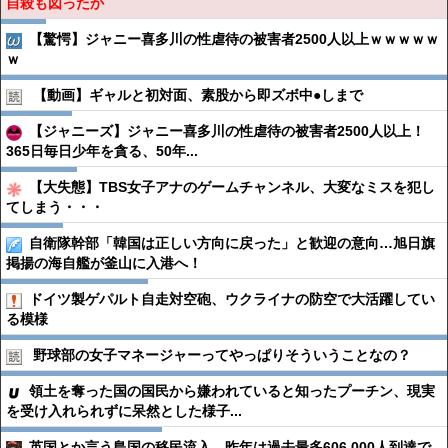
自殺も図ったか
【驚愕】ジャニー喜多川の性虐待の被害者2500人以上ｗｗｗｗｗ
ｗ
【動画】ギャルと初対面、素股から即ズボ中●︎しまで
【ジャニーズ】ジャニー喜多川の性虐待の被害者2500人以上！
365日毎日少年を貪る、50年...
【大失態】TBS女子アナのゲームチャンネル、大変なミスを犯し
てしまう・・・
自衛隊幹部「韓国は正しい方向に戻った」と歓迎の意向…旭日旗
掲揚の海自艦が釜山に入港へ！
ドイツ製ゲパルト自走対空砲、ウクライナの防空で大活躍してい
る模様
野球部の女子マネージャーってやっぱりそういうことなの？
領土を奪った国の国民から嫌われていると知ったプーチン、現実
を受け入れられずに呆然とした様子...
英国とか言う島国の移民流入、昨年は過去最多606,000人到達で