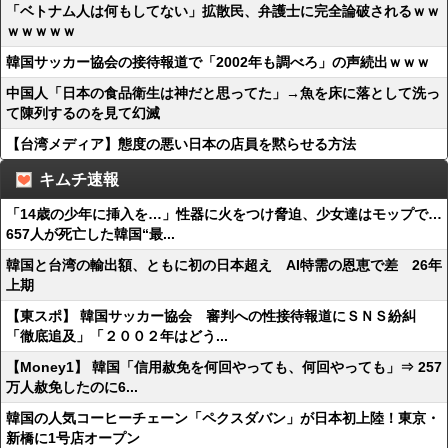
「ベトナム人は何もしてない」拡散民、弁護士に完全論破されるｗｗ
ｗｗｗｗｗ
韓国サッカー協会の接待報道で「2002年も調べろ」の声続出ｗｗｗ
中国人「日本の食品衛生は神だと思ってた」→魚を床に落として洗っ
て陳列するのを見て幻滅
【台湾メディア】態度の悪い日本の店員を黙らせる方法
キムチ速報
「14歳の少年に挿入を…」性器に火をつけ脅迫、少女達はモップで…
657人が死亡した韓国“最...
韓国と台湾の輸出額、ともに初の日本超え AI特需の恩恵で差 26年
上期
【東スポ】 韓国サッカー協会 審判への性接待報道にＳＮＳ紛糾
「徹底追及」「２００２年はどう...
【Money1】 韓国「信用赦免を何回やっても、何回やっても」⇒ 257
万人赦免したのに6...
韓国の人気コーヒーチェーン「ペクスダバン」が日本初上陸！東京・
新橋に1号店オープン