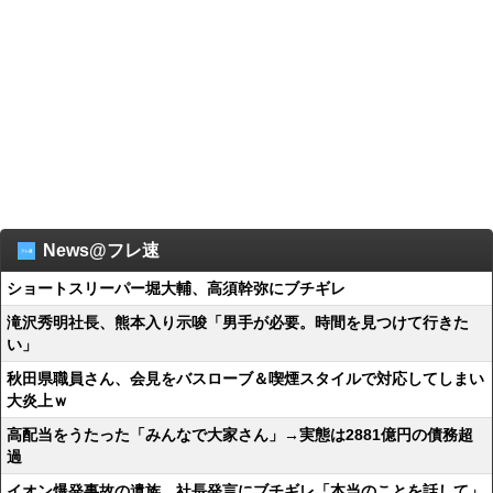
News@フレ速
ショートスリーパー堀大輔、高須幹弥にブチギレ
滝沢秀明社長、熊本入り示唆「男手が必要。時間を見つけて行きた
い」
秋田県職員さん、会見をバスローブ＆喫煙スタイルで対応してしまい
大炎上ｗ
高配当をうたった「みんなで大家さん」→実態は2881億円の債務超
過
イオン爆発事故の遺族、社長発言にブチギレ「本当のことを話して」