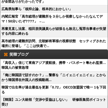
が全部ありがたかったです」
広島県知事ら「核抑止論、根本的におかしい」
内閣広報官「高市総理が避難所を３分しか視察しなかったなんてデ
マ！50分いたぞ????」 →...
再審見直し法案、稲田朋美議員らが頑張るも敗北し冤罪当事者が失望
する内容に終わる
高市総理の避難所訪問、北朝鮮将軍様の視察状態 セッティグされた
場所に登場し 「ここは快適で...
笑韓ブログ
「高収入」信じて東南アジア渡航後、携帯・パスポート奪われ監禁…
韓国人の被害急増
「俺に韓国語で話すのか？」…警察を「ニイェニイェニイェ」とから
かう韓国滞在外国人の投稿動画...
韓国で出生率が過去最低を更新「0.72」 OECD加盟国で唯一 1を下回
る
【韓国】ユン大統領「交渉や妥協はしない」 研修医集団ボイコット
受け