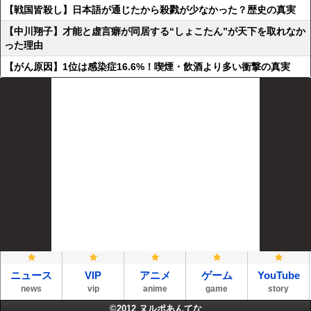
【戦国皆殺し】日本語が通じたから殺戮が少なかった？歴史の真実
【中川翔子】才能と虚言癖が同居する“しょこたん”が天下を取れなか
った理由
【がん原因】1位は感染症16.6%！喫煙・飲酒より多い衝撃の真実
ニュース
VIP
アニメ
ゲーム
YouTube
news
vip
anime
game
story
©2012
ヌルポあんてな