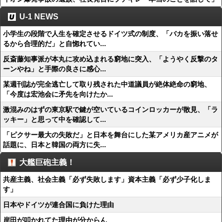
U-1 NEWS
小学生の段階で人生を確定させるドイツ式の制度、「バカを振い落せ
るから合理的だ」と自惚れてい...
反斎藤知事派が本丸に攻め込まれる窮地に突入、「ようやく反撃のタ
ーンやね」と手際の良さに感心...
某週刊誌が完全逃亡して取り残された中道議員が絶体絶命の窮地、
「今度は宏池会に矛先を向けたか...
激混みのはずの東京駅で鍵が空いているコインロッカーが散見、「ラ
ッキー」と思って中を確認して...
「ピクサー最大の失敗だ」と日本を舞台にした某アメリカ産アニメが
話題に、日本と韓国の両方に失...
大艦巨砲主義！
共産主義、社会主義「必ず失敗します」資本主義「必ず少子化しま
す」
日本やドイツが連合国に負けた理由
岸田が叩かれてた理由が分からん