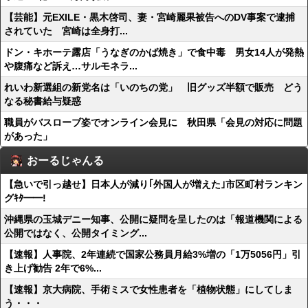
【芸能】元EXILE・黒木啓司、妻・宮崎麗果被告へのDV事案で逮捕
されていた 宮崎は全身打...
ドン・キホーテ露店「うなぎのかば焼き」で食中毒 男女14人が発熱
や腹痛など訴え…サルモネラ...
れいわ新選組の新党名は「いのちの党」 旧グッズ半額で販売 どう
なる秘書給与疑惑
職員がバスローブ姿でオンライン会見に 秋田県「会見の対応に問題
があった」
おーるじゃんる
【急いで引っ越せ】日本人が減り｢外国人が増えた｣市区町村ランキン
グｷﾀ━━!
沖縄県の玉城デニー知事、公開に疑問を呈したのは「報道機関による
公開ではなく、公開タイミング...
【速報】人事院、2年連続で国家公務員月給3%増の「1万5056円」引
き上げ勧告 2年で6%...
【速報】京大病院、手術ミスで女性患者を「植物状態」にしてしま
う・・・