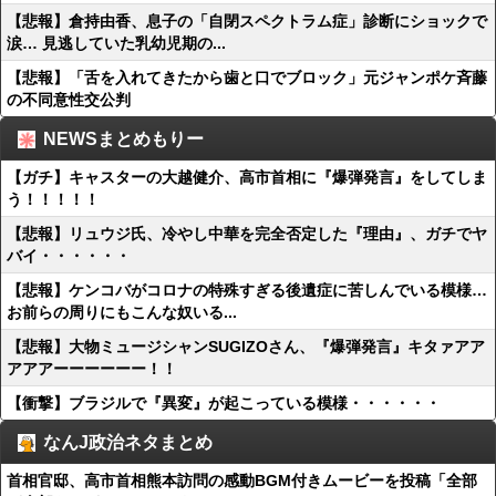
【悲報】倉持由香、息子の「自閉スペクトラム症」診断にショックで
涙… 見逃していた乳幼児期の...
【悲報】「舌を入れてきたから歯と口でブロック」元ジャンポケ斉藤
の不同意性交公判
NEWSまとめもりー
【ガチ】キャスターの大越健介、高市首相に『爆弾発言』をしてしま
う！！！！！
【悲報】リュウジ氏、冷やし中華を完全否定した『理由』、ガチでヤ
バイ・・・・・・
【悲報】ケンコバがコロナの特殊すぎる後遺症に苦しんでいる模様…
お前らの周りにもこんな奴いる...
【悲報】大物ミュージシャンSUGIZOさん、『爆弾発言』キタァアア
アアアーーーーーー！！
【衝撃】ブラジルで『異変』が起こっている模様・・・・・・
なんJ政治ネタまとめ
首相官邸、高市首相熊本訪問の感動BGM付きムービーを投稿「全部