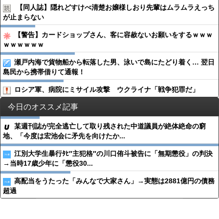
【同人誌】隠れどすけべ清楚お嬢様しおり先輩はムラムラえっち
が止まらない
【警告】カードショップさん、客に容赦ないお願いをするｗｗｗ
ｗｗｗｗｗｗ
瀬戸内海で貨物船から転落した男、泳いで島にたどり着く… 翌日
島民から携帯借りて通報！
ロシア軍、病院にミサイル攻撃 ウクライナ「戦争犯罪だ」
今日のオススメ記事
某週刊誌が完全逃亡して取り残された中道議員が絶体絶命の窮
地、「今度は宏池会に矛先を向けたか...
江別大学生暴行ﾀﾋ″主犯格″の川口侑斗被告に「無期懲役」の判決
→当時17歳少年に「懲役30...
高配当をうたった「みんなで大家さん」→実態は2881億円の債務
超過