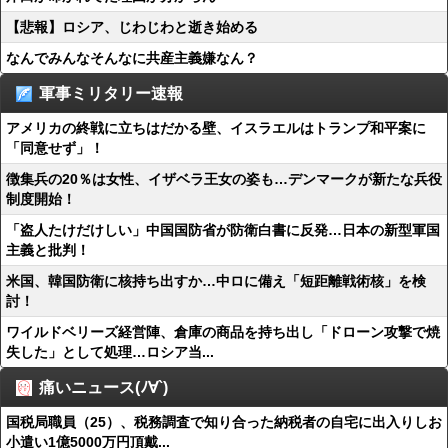
【悲報】ロシア、じわじわと逝き始める
なんでみんなそんなに共産主義嫌なん？
軍事ミリタリー速報
アメリカの終戦に立ちはだかる壁、イスラエルはトランプ和平案に
「同意せず」！
徴集兵の20％は女性、イザベラ王女の姿も…デンマークが新たな兵役
制度開始！
「盗人たけだけしい」中国国防省が防衛白書に反発…日本の新型軍国
主義と批判！
米国、韓国防衛に核持ち出すか…中ロに備え「短距離戦術核」を検
討！
ワイルドベリーズ経営陣、倉庫の商品を持ち出し「ドローン攻撃で焼
失した」として処理…ロシア当...
痛いニュース(ﾉ∀`)
国税局職員（25）、税務調査で知り合った納税者の自宅に出入りしお
小遣い1億5000万円頂戴...