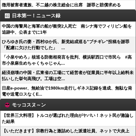
徴用被害者遺族、不二越の株主総会に出席 謝罪と賠償求める
日本第一！ニュース録
中国の海警局と海軍の船が衝突2人死亡 南シナ海でフィリピン船を
追跡中、公表までに1年
ひろゆき氏の妻・西村ゆか氏、新党結成巡る”ブチギレ”投稿を謝罪
「配慮に欠けた行動でした」 ...
「小泉やめろ」核巡る防衛相発言を批判、横浜駅西口で市民ら #高
市小泉麻生めちゃくちゃじゃん...
経済崩壊の中国・広東省の工場にて経営者が従業員に半年以上給料未
払いした挙句高飛び。工場は空...
日産e-power、無給油で1980km走行しギネス記録を達成、無駄な発
電や送電ロスなくE...
モッコスヌ～ン
【世界三大料理】トルコが選ばれた理由がヤバい！ネット民が激論し
た結果
【いただきます】宗教行為と激詰めした派遣社員、ネットで大炎上