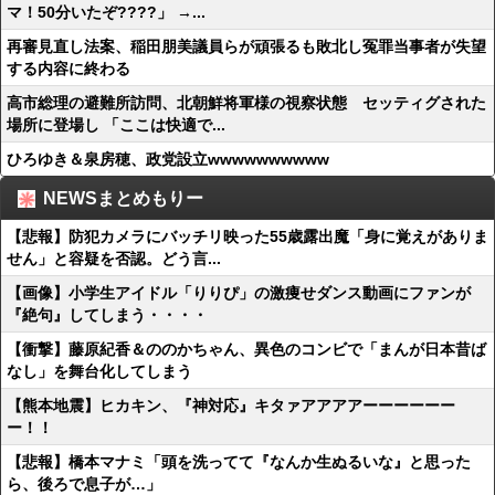
マ！50分いたぞ????」 →...
再審見直し法案、稲田朋美議員らが頑張るも敗北し冤罪当事者が失望
する内容に終わる
高市総理の避難所訪問、北朝鮮将軍様の視察状態 セッティグされた
場所に登場し 「ここは快適で...
ひろゆき＆泉房穂、政党設立wwwwwwwwww
NEWSまとめもりー
【悲報】防犯カメラにバッチリ映った55歳露出魔「身に覚えがありま
せん」と容疑を否認。どう言...
【画像】小学生アイドル「りりぴ」の激痩せダンス動画にファンが
『絶句』してしまう・・・・
【衝撃】藤原紀香＆ののかちゃん、異色のコンビで「まんが日本昔ば
なし」を舞台化してしまう
【熊本地震】ヒカキン、『神対応』キタァアアアアーーーーーー
ー！！
【悲報】橋本マナミ「頭を洗ってて『なんか生ぬるいな』と思った
ら、後ろで息子が…」