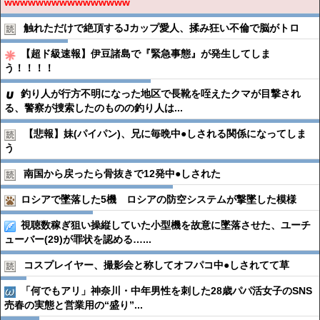
wwwwwwwwwwwwwwww
触れただけで絶頂するJカップ愛人、揉み狂い不倫で脳がトロ
【超ド級速報】伊豆諸島で『緊急事態』が発生してしま
う！！！！
釣り人が行方不明になった地区で長靴を咥えたクマが目撃され
る、警察が捜索したのものの釣り人は...
【悲報】妹(パイパン)、兄に毎晩中●︎しされる関係になってしま
う
南国から戻ったら骨抜きで12発中●︎しされた
ロシアで墜落した5機 ロシアの防空システムが撃墜した模様
視聴数稼ぎ狙い操縦していた小型機を故意に墜落させた、ユーチ
ューバー(29)が罪状を認める…...
コスプレイヤー、撮影会と称してオフパコ中●︎しされてて草
「何でもアリ」神奈川・中年男性を刺した28歳パパ活女子のSNS
売春の実態と営業用の“盛り”...