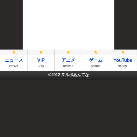
ニュース
VIP
アニメ
ゲーム
YouTube
news
vip
anime
game
story
©2012
ヌルポあんてな