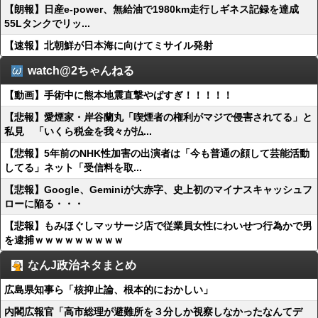
【朗報】日産e-power、無給油で1980km走行しギネス記録を達成
55Lタンクでリッ...
【速報】北朝鮮が日本海に向けてミサイル発射
watch@2ちゃんねる
【動画】手術中に熊本地震直撃やばすぎ！！！！！
【悲報】愛煙家・岸谷蘭丸「喫煙者の権利がマジで侵害されてる」と
私見 「いくら税金を我々が払...
【悲報】5年前のNHK性加害の出演者は「今も普通の顔して芸能活動
してる」ネット「受信料を取...
【悲報】Google、Geminiが大赤字、史上初のマイナスキャッシュフ
ローに陥る・・・
【悲報】もみほぐしマッサージ店で従業員女性にわいせつ行為かで男
を逮捕ｗｗｗｗｗｗｗｗｗ
なんJ政治ネタまとめ
広島県知事ら「核抑止論、根本的におかしい」
内閣広報官「高市総理が避難所を３分しか視察しなかったなんてデ