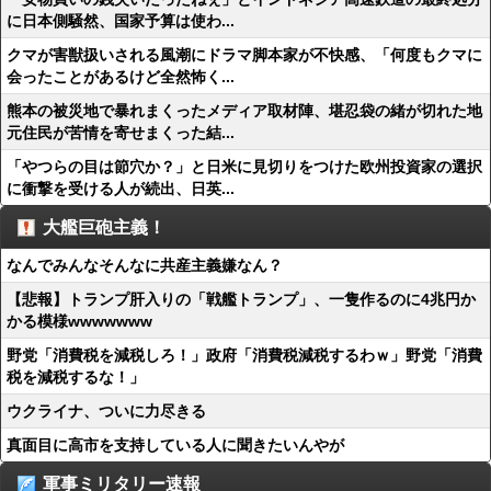
に日本側騒然、国家予算は使わ...
クマが害獣扱いされる風潮にドラマ脚本家が不快感、「何度もクマに
会ったことがあるけど全然怖く...
熊本の被災地で暴れまくったメディア取材陣、堪忍袋の緒が切れた地
元住民が苦情を寄せまくった結...
「やつらの目は節穴か？」と日米に見切りをつけた欧州投資家の選択
に衝撃を受ける人が続出、日英...
大艦巨砲主義！
なんでみんなそんなに共産主義嫌なん？
【悲報】トランプ肝入りの「戦艦トランプ」、一隻作るのに4兆円か
かる模様wwwwwww
野党「消費税を減税しろ！」政府「消費税減税するわｗ」野党「消費
税を減税するな！」
ウクライナ、ついに力尽きる
真面目に高市を支持している人に聞きたいんやが
軍事ミリタリー速報