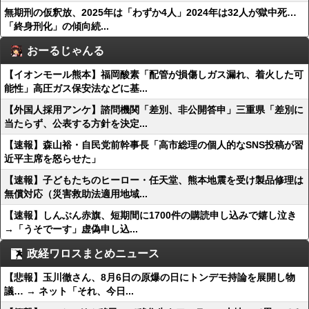
無期刑の仮釈放、2025年は「わずか4人」2024年は32人が獄中死…
「終身刑化」の傾向続...
おーるじゃんる
【イオンモール熊本】福岡酸素「配管が損傷しガス漏れ、着火した可
能性」高圧ガス保安法などに基...
【外国人採用アンケ】諮問機関「差別、非公開答申」三重県「差別に
当たらず、公表する方針を決定...
【速報】森山裕・自民党前幹事長「高市総理の個人的なSNS投稿が習
近平主席を怒らせた」
【速報】子どもたちのヒーロー・任天堂、熊本地震を受け製品修理は
無償対応（災害救助法適用地域...
【速報】しんぶん赤旗、短期間に1700件の購読申し込みで嬉し泣き
→「うそでーす」虚偽申し込...
政経ワロスまとめニュース
【悲報】玉川徹さん、8月6日の原爆の日にトンデモ持論を展開し物
議… → ネット「それ、今日...