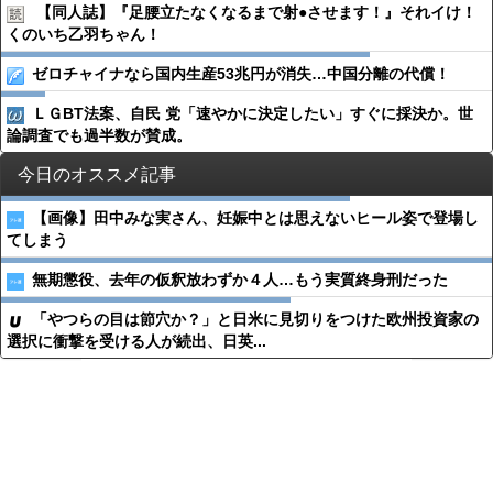
【同人誌】『足腰立たなくなるまで射●︎させます！』それイけ！
くのいち乙羽ちゃん！
ゼロチャイナなら国内生産53兆円が消失…中国分離の代償！
ＬＧBT法案、自民 党「速やかに決定したい」すぐに採決か。世
論調査でも過半数が賛成。
今日のオススメ記事
【画像】田中みな実さん、妊娠中とは思えないヒール姿で登場し
てしまう
無期懲役、去年の仮釈放わずか４人…もう実質終身刑だった
「やつらの目は節穴か？」と日米に見切りをつけた欧州投資家の
選択に衝撃を受ける人が続出、日英...