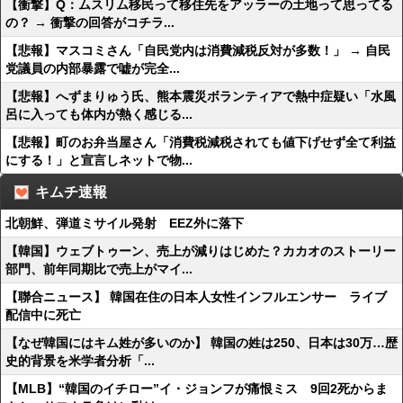
【衝撃】Q：ムスリム移民って移住先をアッラーの土地って思ってる
の？ → 衝撃の回答がコチラ...
【悲報】マスコミさん「自民党内は消費減税反対が多数！」 → 自民
党議員の内部暴露で嘘が完全...
【悲報】へずまりゅう氏、熊本震災ボランティアで熱中症疑い「水風
呂に入っても体内が熱く感じる...
【悲報】町のお弁当屋さん「消費税減税されても値下げせず全て利益
にする！」と宣言しネットで物...
キムチ速報
北朝鮮、弾道ミサイル発射 EEZ外に落下
【韓国】ウェブトゥーン、売上が減りはじめた？カカオのストーリー
部門、前年同期比で売上がマイ...
【聯合ニュース】 韓国在住の日本人女性インフルエンサー ライブ
配信中に死亡
【なぜ韓国にはキム姓が多いのか】 韓国の姓は250、日本は30万…歴
史的背景を米学者分析「...
【MLB】“韓国のイチロー”イ・ジョンフが痛恨ミス 9回2死からま