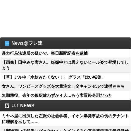
News@フレ速
暴力行為法違反の疑いで、毎日新聞記者を逮捕
【画像】田中みな実さん、妊娠中とは思えないヒール姿で登場してし
まう
【草】アル中「水飲みたくない！」 グラス「はい転倒」
女さん、ワンピースグッズを大量注文→全キャンセルで逮捕ｗｗｗ
無期懲役、去年の仮釈放わずか４人…もう実質終身刑だった
U-1 NEWS
ミヤネ屋に出演した左派の社会学者、イオン爆発事故の例のテナント
に理解を示して……
「安物買いの銭失いだったねぇ」とインドネシア高速鉄道の最終処分