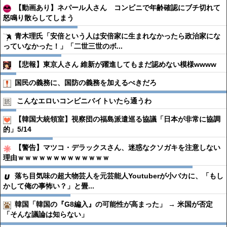
【動画あり】ネパール人さん コンビニで年齢確認にブチ切れて
怒鳴り散らしてしまう
青木理氏「安倍という人は安倍家に生まれなかったら政治家にな
っていなかった！」「二世三世のボ...
【悲報】東京人さん 維新が躍進してもまだ認めない模様wwww
国民の義務に、国防の義務を加えるべきだろ
こんなエロいコンビニバイトいたら通うわ
【韓国大統領室】視察団の福島派遣巡る協議「日本が非常に協調
的」5/14
【警告】マツコ・デラックスさん、迷惑なクソガキを注意しない
理由ｗｗｗｗｗｗｗｗｗｗｗｗｗ
落ち目気味の超大物芸人を元芸能人Youtuberが小バカに、「もし
かして俺の事怖い？」と畳...
韓国「韓国の『G8編入』の可能性が高まった」 → 米国が否定
「そんな議論は知らない」