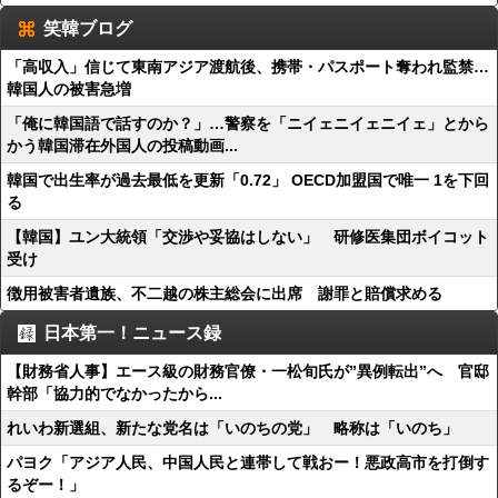
笑韓ブログ
「高収入」信じて東南アジア渡航後、携帯・パスポート奪われ監禁…
韓国人の被害急増
「俺に韓国語で話すのか？」…警察を「ニイェニイェニイェ」とから
かう韓国滞在外国人の投稿動画...
韓国で出生率が過去最低を更新「0.72」 OECD加盟国で唯一 1を下回
る
【韓国】ユン大統領「交渉や妥協はしない」 研修医集団ボイコット
受け
徴用被害者遺族、不二越の株主総会に出席 謝罪と賠償求める
日本第一！ニュース録
【財務省人事】エース級の財務官僚・一松旬氏が”異例転出”へ 官邸
幹部「協力的でなかったから...
れいわ新選組、新たな党名は「いのちの党」 略称は「いのち」
パヨク「アジア人民、中国人民と連帯して戦おー！悪政高市を打倒す
るぞー！」