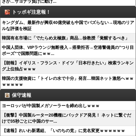
さか…サヨナラ負けに動け...
トッポギ注意報！
キングダム、最新作が興収40億突破も中国でバズらない→現地のリア
ルな評価を検証
韓国有名市場に「でたらめ太極旗」商品…徐教授「覚醒するべき」
中国人団体、VIPラウンジ無断侵入→搭乗拒否→空港警備員の”つり目
ポーズ”で国際問題にｗｗ...
【朗報】イギリス・フランス・ドイツ「日本行きたい」検索ランキン
グ上位独占ｗｗｗ
韓国の支援物資に「トイレの水で十分」発言…韓国ネット激怒へｗｗ
ｗｗｗｗｗ
保守速報
ヨーロッパが中国製メガソーラーを締め出しｗｗｗ
【衝撃】中国製ルーター20機種にバックドア発見！ ネットに繋ぐだ
けで35秒ごとに中国のサー...
【速報】れいわ新選組、「いのちの党」に党名変更ｗｗｗｗｗｗ