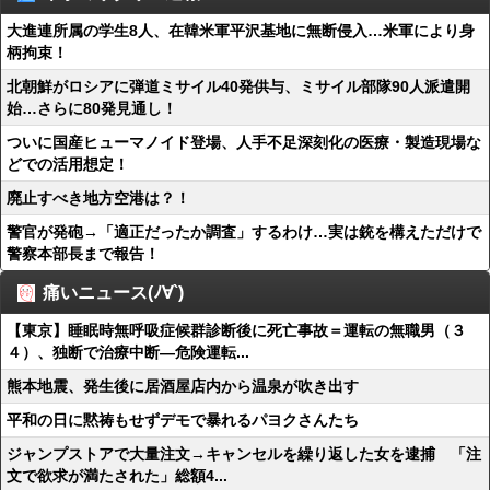
大進連所属の学生8人、在韓米軍平沢基地に無断侵入…米軍により身
柄拘束！
北朝鮮がロシアに弾道ミサイル40発供与、ミサイル部隊90人派遣開
始…さらに80発見通し！
ついに国産ヒューマノイド登場、人手不足深刻化の医療・製造現場な
どでの活用想定！
廃止すべき地方空港は？！
警官が発砲→「適正だったか調査」するわけ…実は銃を構えただけで
警察本部長まで報告！
痛いニュース(ﾉ∀`)
【東京】睡眠時無呼吸症候群診断後に死亡事故＝運転の無職男（３
４）、独断で治療中断―危険運転...
熊本地震、発生後に居酒屋店内から温泉が吹き出す
平和の日に黙祷もせずデモで暴れるパヨクさんたち
ジャンプストアで大量注文→キャンセルを繰り返した女を逮捕 「注
文で欲求が満たされた」総額4...