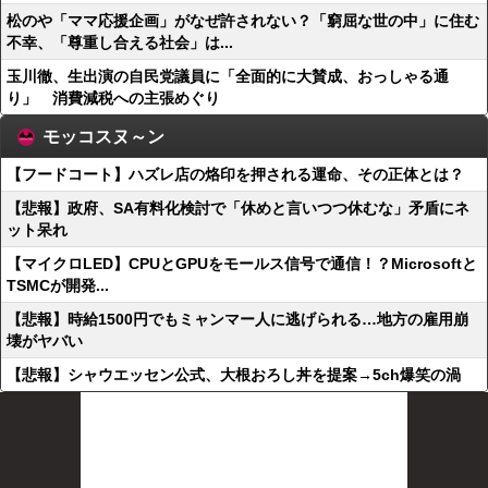
松のや「ママ応援企画」がなぜ許されない？「窮屈な世の中」に住む
不幸、「尊重し合える社会」は...
玉川徹、生出演の自民党議員に「全面的に大賛成、おっしゃる通
り」 消費減税への主張めぐり
モッコスヌ～ン
【フードコート】ハズレ店の烙印を押される運命、その正体とは？
【悲報】政府、SA有料化検討で「休めと言いつつ休むな」矛盾にネ
ット呆れ
【マイクロLED】CPUとGPUをモールス信号で通信！？Microsoftと
TSMCが開発...
【悲報】時給1500円でもミャンマー人に逃げられる…地方の雇用崩
壊がヤバい
【悲報】シャウエッセン公式、大根おろし丼を提案→5ch爆笑の渦