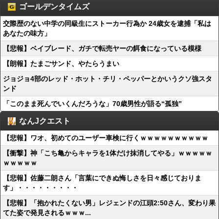
ゴールデンタイムズ
交際歴のない中学の同級生にストーカー行為か 24歳女を逮捕「私は
あなたの味方」
【悲報】ベイブレード、ガチで転売ヤーの餌食になっている模様
【朗報】たまごサンド、やたらうまい
ジョジョ4部のレッド・ホット・チリ・ペッパーとかいうクソ強スタ
ンド
「このまま死んでいくんだろうな」70歳男性が語る“孤独”
なんJクエスト
【悲報】ワオ、初めてのユーザー車検に行くｗｗｗｗｗｗｗｗｗｗ
【衝撃】神「こち亀からキャラを1体だけ抹消してやる」ｗｗｗｗｗ
ｗｗｗｗｗ
【悲報】佐藤二朗さん「言葉にできぬ悔しさを日々感じておりま
す」・・・・・・・・・
【悲報】「抱かれたくない男」レジェンドの江頭2:50さん、変わり果
てた姿で発見されるｗｗｗ...