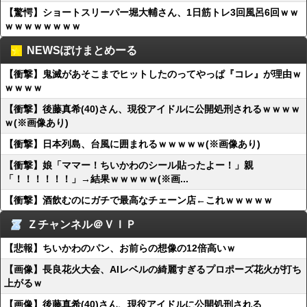
【驚愕】ショートスリーパー堀大輔さん、1日筋トレ3回風呂6回ｗｗ
ｗｗｗｗｗｗｗｗ
NEWSぽけまとめーる
【衝撃】鬼滅があそこまでヒットしたのってやっぱ『コレ』が理由ｗ
ｗｗｗｗ
【衝撃】後藤真希(40)さん、現役アイドルに公開処刑されるｗｗｗｗ
ｗ(※画像あり)
【衝撃】日本列島、台風に囲まれるｗｗｗｗｗ(※画像あり)
【衝撃】娘「ママー！ちいかわのシール貼ったよー！」親
「！！！！！！」→結果ｗｗｗｗｗ(※画...
【衝撃】酒飲むのにガチで最高なチェーン店←これｗｗｗｗｗ
Ｚチャンネル＠ＶＩＰ
【悲報】ちいかわのパン、お前らの想像の12倍高いｗ
【画像】長良花火大会、AIレベルの綺麗すぎるプロポーズ花火が打ち
上がるｗ
【画像】後藤真希(40)さん、現役アイドルに公開処刑される