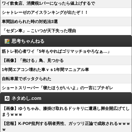
ワイ飲食店、消費税1パーになったら値上げするで
シャトレーゼのアイスランキングが出たぞ！！
車間詰められた時の対処法3選
「セダン車」←こいつが天下失った理由
思考ちゃんねる
筋トレ初心者ワイ「5年もやればゴリマッチョやろなぁ…」
【画像】「抱ける」鳥、見つかる
1年間エアコン壊れた車ｖｓ1年間マニュアル車
自転車屋でボッタクられた
ショートスリーパー「寝たほうがいいよ」の一言にブチギレ
ネタめし.com
【画像】ゆうちゃみ、膝掛け取れるドッキリに遭遇し脚全開広げてし
まうｗｗｗ
【悲報】K-POP批判する弱者男性、ガッツリ正論で成敗されるｗｗｗ
ｗ