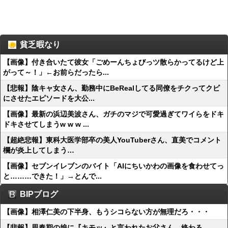
貧乏暇なり
【画像】付き合いたて彼女「ごめーんちょびっツ散らかってるけど上
がって～！」←お前らだったら...
【悲報】陰キャ女さん、勤務中にBeRealしてる同僚をチクってクビ
にさせたエピソードを大公...
【画像】最新の浜辺美波さん、ガチのマジで可愛過ぎてワイらをドキ
ドキさせてしまうw w w ...
【超絶悲報】東科大医学部卒の美人YouTuberさん、直美でコメント
欄が炎上してしまう…
【画像】セブンイレブンのバイト「AIにちいかわの画像を食わせてっ
と………できた！」→とんで...
BIPブログ
【画像】相澤仁美の下半身、もうシコらない方が無理だろ・・・
【悲報】思春期の娘に『キモッ』と言われたお父さん、終わる