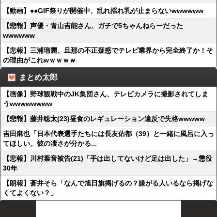
【動画】●●GIF祭りが開催中、乱れ揺れ乳が止まらないwwwwww
【悲報】声優・青山吉能さん、ガチで5ちゃんねらーだった
wwwwww
【悲報】三浦瑠麗、旦那の不正疑惑でテレビ業界から完全終了か！そ
の理由がこれwｗｗｗｗ
まとめ太郎
【画像】野球観戦中のJK集団さん、テレビカメラに撮影されてしま
うwwwwwwww
【悲報】藤井聡太(23)昼食のレギュレーション違反で失格wwwww
吉田麻也「日本代表選手たちには長友佑都（39）と一緒に風呂に入っ
てほしい。彼の凄さが分かる...
【悲報】川村葉音被告(21)「手は出してないけど足は出した」→懲役
30年
【朗報】蒼井そら「なんで旭日旗掲げるの？嫌がる人いるなら掲げな
くてよくない？」