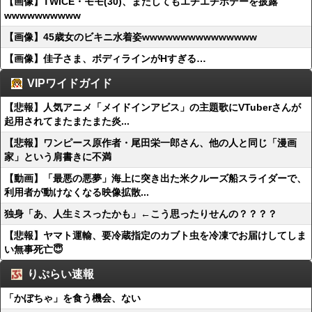
【画像】TWICE・モモ(30)、またしてもエチエチボデーを披露
wwwwwwwwww
【画像】45歳女のビキニ水着姿wwwwwwwwwwwwwww
【画像】佳子さま、ボディラインがHすぎる…
VIPワイドガイド
【悲報】人気アニメ「メイドインアビス」の主題歌にVTuberさんが
起用されてまたまたまた炎...
【悲報】ワンピース原作者・尾田栄一郎さん、他の人と同じ「漫画
家」という肩書きに不満
【動画】「最悪の悪夢」海上に突き出た米クルーズ船スライダーで、
利用者が動けなくなる映像拡散...
独身「あ、人生ミスったかも」←こう思ったりせんの？？？？
【悲報】ヤマト運輸、要冷蔵指定のカブト虫を冷凍でお届けしてしま
い無事死亡😇
りぷらい速報
「かぼちゃ」を食う機会、ない