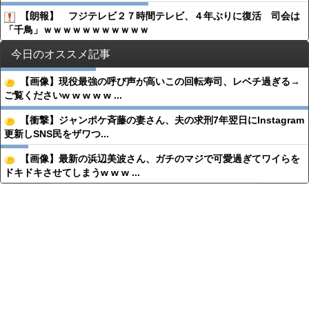
【朗報】 フジテレビ２７時間テレビ、４年ぶりに復活 司会は
「千鳥」ｗｗｗｗｗｗｗｗｗｗｗ
今日のオススメ記事
【画像】現役最強の呼び声が高いこの回転寿司、レベチ過ぎる→
ご覧くださいw w w w w ...
【衝撃】ジャンポケ斉藤の妻さん、夫の求刑7年翌日にInstagram
更新しSNS民をザワつ...
【画像】最新の浜辺美波さん、ガチのマジで可愛過ぎてワイらを
ドキドキさせてしまうw w w ...