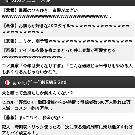
【悲報】最新のひろゆき、白髪がエグい
WWWWWWWWWWWWWWWWWWWWWWWWWWW...
【画像】お前らが好きなJKスタイルｗｗｗｗｗｗｗｗｗｗｗｗｗｗ
ｗｗｗｗｗｗｗｗｗｗ
【悲報】コミケ、雨予報ｗｗｗｗｗｗｗｗｗｗｗｗｗｗｗｗｗｗｗｗ
【画像】アイドル衣装を身にまとった井上春華が可愛すぎる
wwwwwwwwwwwwwwwwww...
コメ農家「今年は安くなりすぎ」「こんな値段じゃ米作りをやめる人
も多くなるんじゃないかな?」
ぁゃιぃ(*ﾟーﾟ)NEWS 2nd
犬と猫って金持ちしか飼えんくない？
ヒカル「浮気OK」動画投稿から24時間で登録者数500万人割れ12万
人減、コメント約４万件...
【悲報】ま○こワイ、お金がない
犯人「時刻表トリック使ったろ！次に来る最終列車に乗り継ぎすれば
アリバイ成立や！」