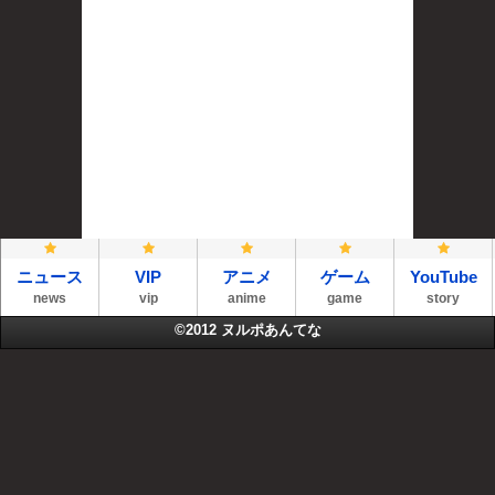
ニュース
VIP
アニメ
ゲーム
YouTube
news
vip
anime
game
story
©2012
ヌルポあんてな