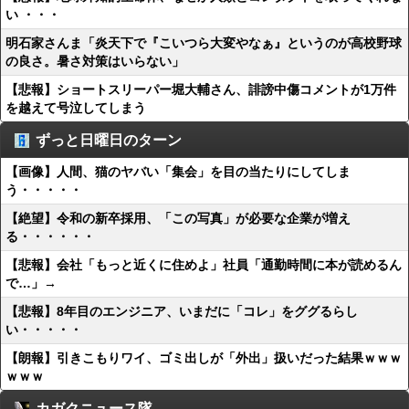
い ・・・
明石家さんま「炎天下で『こいつら大変やなぁ』というのが高校野球
の良さ。暑さ対策はいらない」
【悲報】ショートスリーパー堀大輔さん、誹謗中傷コメントが1万件
を越えて号泣してしまう
ずっと日曜日のターン
【画像】人間、猫のヤバい「集会」を目の当たりにしてしま
う・・・・・
【絶望】令和の新卒採用、「この写真」が必要な企業が増え
る・・・・・・
【悲報】会社「もっと近くに住めよ」社員「通勤時間に本が読めるん
で…」→
【悲報】8年目のエンジニア、いまだに「コレ」をググるらし
い・・・・・
【朗報】引きこもりワイ、ゴミ出しが「外出」扱いだった結果ｗｗｗ
ｗｗｗ
カガクニュース隊