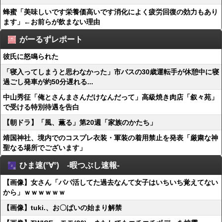
蜂蜜「美味しいです栄養価高いです消化によく疲労回復の効力もあり
ます」←お前らが飲まない理由
がーるずレポート
彼氏に怒鳴られた
「寝入ってしまうと思わなかった」市バスの30歳運転手が休憩中に寝
過ごし発車が約50分遅れる...
中山秀征「俺とさんまさんだけなんだって」高級焼き肉店「叙々苑」
で受ける特別待遇を告白
【朝ドラ】「風、薫る」第20週「家族のかたち」
靖国神社、境内でのコスプレ衣装・軍装の着用禁止を発表「厳粛な神
聖なる場所でございます」
ひま速(°∀°) -暇つぶし速報-
【画像】女さん「パパ活してた過去なんて女子はいちいち覚えてない
から」ｗｗｗｗｗｗ
【画像】tuki.、お〇ぱいの始まり解禁