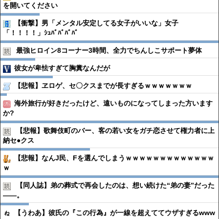
を開いてください
【衝撃】男「メンタル安定してる女子がいいな」女子
「！！！！」ｼｭﾊﾞﾊﾞﾊﾞﾊﾞ
最強ヒロイン8コーナー3時間、全力でちんしこサポート夢体
彼女が卑怯すぎて胸糞なんだが
【悲報】ヱロゲ、セ〇クスまでが長すぎるｗｗｗｗｗｗｗ
海外旅行が好きだったけど、遠いものになってしまった方います
か?
【悲報】歌舞伎町のバー、客の若い女をガチ恋させて権力者に上
納セ●︎クス
【悲報】なんJ民、Fを選んでしまうｗｗｗｗｗｗｗｗｗｗｗｗｗ
ｗ
【同人誌】弟の葬式で再会したのは、想い続けた“弟の妻”だった
――。
【うわあ】彼氏の『この行為』が一線を超えててウザすぎるwww