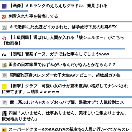
【画像】Ａ５ランクのえちえちグラドル、発見される
刺青入れた事を後悔してる
キモ教師に死ぬほどイカされた、修学旅行下見の屈辱SEX
【上級国民】選ばれし人間が入れる『核シェルター』がこちら
【動画像】
【朗報】警察イーヌ、ガチでお仕事をしてしまうwww
田舎の日本家屋でねずみがいるんだがなんとかならん？？
昭和顔9頭身スレンダー女子大生AVデビュー、超敏感ガチ抜
【衝撃】クラブ「可愛い女の子が露出度高い格好してナンパされ
に来てます」→結果ｗｗｗｗｗ
癒し系ふわとろHカップおっパブ嬢、過激オプで人気殺到コス
四国「人いません、仕事ありません、美味しいご飯ありません、
観光地ありません」
スーパードクターKのKAZUYAの親友を1人思い浮かべてからスレ