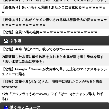
【画像あり】(tuki)ちゃん覚醒！あたシコに目覚めるｗｗｗｗｗｗｗ
ｗ
【画像あり】これがイケメン扱いされるSNS界隈最大の謎ｗｗｗｗｗ
ｗｗｗｗｗｗｗｗｗｗｗｗｗ
【悲報】台風15号の進路ｗｗｗｗｗｗｗｗｗｗｗｗｗｗｗｗｗ
ぶる速
【悲報】今時『紙タバコ』吸ってるやつwwwwwwww
内部破損した水筒に酸性飲料を入れると金属が溶け出し身体を壊す
「古い水筒は新品に交換を」
【悲報】Google『Geminiが大赤字で草』史上初のマイナスキャッシ
ュフローに陥る
【悲報】加藤小夏(おなつ)さん、演技中に惚れたことがあると告白
wwwwww
バカ「アジフライうめーwww」ワイ「ほーい(ケチャップ取り上げ
る)」
働くモノニュース