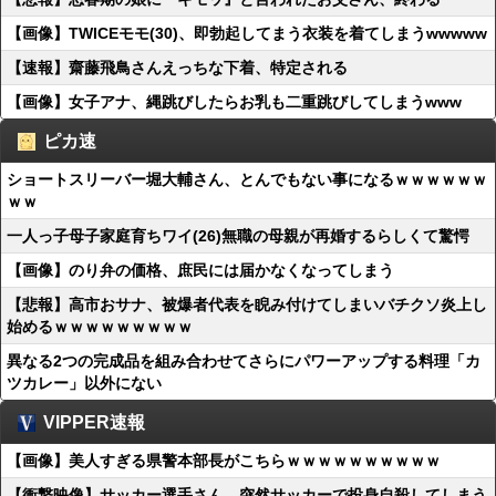
【画像】TWICEモモ(30)、即勃起してまう衣装を着てしまうwwwww
【速報】齋藤飛鳥さんえっちな下着、特定される
【画像】女子アナ、縄跳びしたらお乳も二重跳びしてしまうwww
ピカ速
ショートスリーバー堀大輔さん、とんでもない事になるｗｗｗｗｗｗ
ｗｗ
一人っ子母子家庭育ちワイ(26)無職の母親が再婚するらしくて驚愕
【画像】のり弁の価格、庶民には届かなくなってしまう
【悲報】高市おサナ、被爆者代表を睨み付けてしまいバチクソ炎上し
始めるｗｗｗｗｗｗｗｗｗ
異なる2つの完成品を組み合わせてさらにパワーアップする料理「カ
ツカレー」以外にない
VIPPER速報
【画像】美人すぎる県警本部長がこちらｗｗｗｗｗｗｗｗｗｗ
【衝撃映像】サッカー選手さん、突然サッカーで投身自殺してしまう