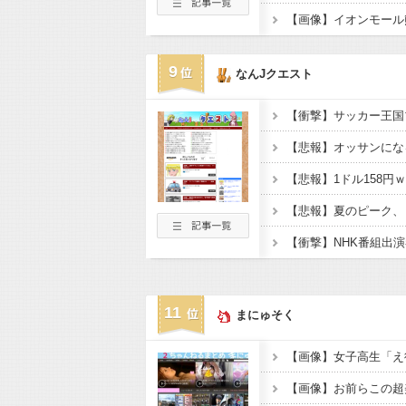
9
なんJクエスト
【悲報】1ドル158円
11
まにゅそく
【画像】お前らこの超