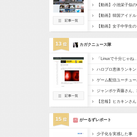
13
カガクニュース隊
ハロプロ恵体ランキング
ジャンポケ斉藤さん、求
15
がーるずレポート
少子化を実感した事