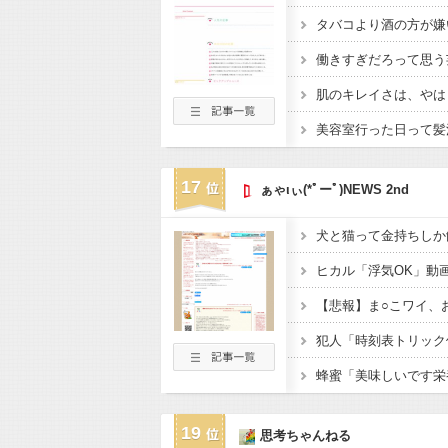
タバコより酒の方が嫌
働きすぎだろって思う
肌のキレイさは、やは
美容室行った日って髪
17
ぁゃιぃ(*ﾟーﾟ)NEWS 2nd
犬と猫って金持ちしか
【悲報】ま○こワイ、
19
思考ちゃんねる