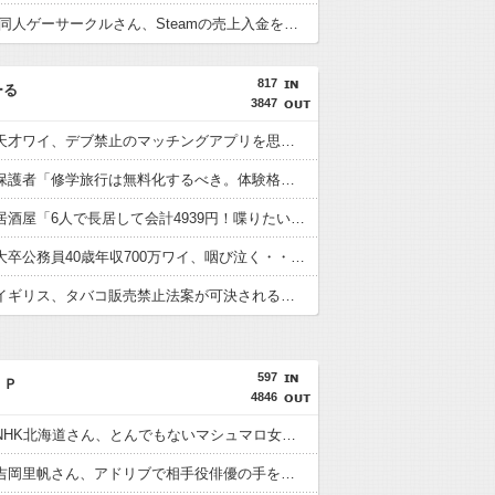
【悲報】 同人ゲーサークルさん、Steamの売上入金を銀行に拒否される それでも税金は発生
817
ーる
3847
【衝撃】天才ワイ、デブ禁止のマッチングアプリを思いつくｗｗｗｗｗ
【衝撃】保護者「修学旅行は無料化するべき。体験格差を放置するのか」←これｗｗｗｗｗ
【衝撃】居酒屋「6人で長居して会計4939円！喋りたいだけなら公園に行ってくれ（怒」←これｗｗｗｗｗ(※画像あり)
【悲報】大卒公務員40歳年収700万ワイ、咽び泣く・・・・
【衝撃】イギリス、タバコ販売禁止法案が可決されるｗｗｗｗｗ
597
ＩＰ
4846
【画像】NHK北海道さん、とんでもないマシュマロ女子をキャスターに起用ｗ
【画像】吉岡里帆さん、アドリブで相手役俳優の手を取り●●●●に押し当ててしまうｗ