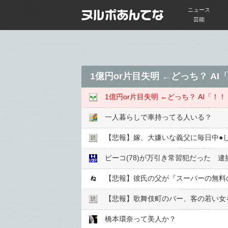
ニュース
芸能
1億円or片目失明 ←どっち？ A
1億円or片目失明 ←どっち？ AI「！
一人暮らしで車持ってる人いる？
【悲報】嫁、大嫌いな義父に毎日中●︎
ピーコ(78)が万引き常習犯だった 
【悲報】彼氏の父が『スーパーの無料
【悲報】歌舞伎町のバー、客の若い女を
橋本環奈って美人か？