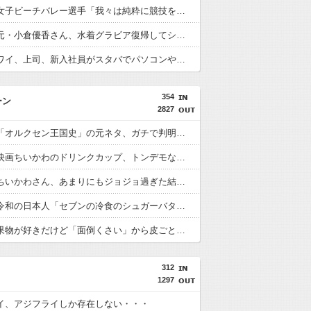
【動画】女子ビーチバレー選手「我々は純粋に競技をしてるので性的な目で見ないでください！！」
【画像】元・小倉優香さん、水着グラビア復帰してシコらせにくるｗ
【悲報】ワイ、上司、新入社員がスタバでパソコンやって企業秘密漏洩したから泣かした
354
ーン
2827
【悲報】「オルクセン王国史」の元ネタ、ガチで判明ｗｗｗｗｗｗｗ
【画像】映画ちいかわのドリンクカップ、トンデモない再利用方法が見つかるｗｗｗｗｗｗ
【衝撃】ちいかわさん、あまりにもジョジョ過ぎた結果ｗｗｗｗｗｗ
【衝撃】令和の日本人「セブンの冷食のシュガーバタークレープ、A5ランクのステーキの次くらいに美味しい」
【悲報】果物が好きだけど「面倒くさい」から皮ごと食べる奴ｗｗｗｗｗｗｗ
312
1297
イ、アジフライしか存在しない・・・