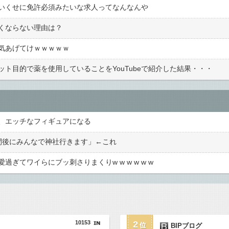
いくせに免許必須みたいな求人ってなんなんや
くならない理由は？
気あげてけｗｗｗｗｗ
ト目的で薬を使用していることをYouTubeで紹介した結果・・・
、エッチなフィギュアになる
間後にみんなで神社行きます」←これ
ぎてワイらにブッ刺さりまくりw w w w w w
10153
2
BIPブログ