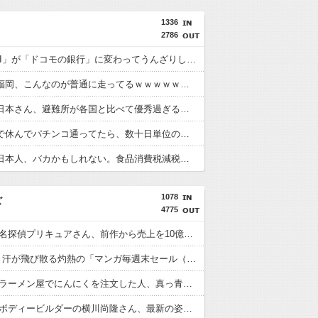
1336
2786
「住信SBI」が「ドコモの銀行」に変わってうんざりしてるやつｗｗｗｗｗｗｗ
【画像】福岡、こんなのが普通に走ってるｗｗｗｗｗｗｗｗｗｗｗｗｗｗｗｗ
【画像】日本さん、避難所が各国と比べて優秀過ぎると話題に
体調不良で休んでパチンコ通ってたら、数十日単位の証拠写真撮られて会社クビになった
【悲報】日本人、バカかもしれない。食品消費税減税（8%→1%）に93.2%の国民が賛成してしまう
1078
ズ
4775
【悲報】 名探偵プリキュアさん、前作から売上を10億円も落としてしまう
Amazon、汗が飛び散る灼熱の「マンガ毎週末セール（50%還元）」を開催！
【画像】 ラーメン屋でにんにくを注文した人、真っ青なにんにくを出される
【画像】 ボディービルダーの横川尚隆さん、最新の姿がヤバすぎる