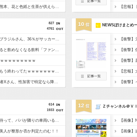
【画像】イオンモール熊本、花と色紙と生茶が供えられる・・・
827
10
NEWSぽけまとめ
4761
【衝撃】サッカー王国ブラジルさん、36％がサッカーに「関心なし」・・・・・・・・・
【悲報】オッサンになると飲めなくなる飲料「ファンタ」・・・・・・・・・
ｗｗｗｗｗｗｗｗｗｗ
【悲報】夏のピーク、もう終わってたｗｗｗｗｗｗｗｗｗｗ
【衝撃】NHK番組出演者Xさん、性加害で特定なら降板ドミノ・・・・・・・・・
614
12
Ｚチャンネル＠Ｖ
1933
【画像】女子高生「え待って、パパが隣りの車両いる。。。」
美人が整形か否か判定たのむ！！