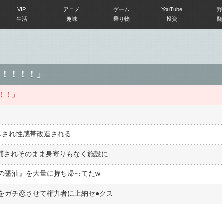
VIP
アニメ
ゲーム
YouTube
野
生活
趣味
乗り物
投資
翻
I「！！！！」
！！！」
しされ性感帯改造される
逮捕されそのまま身寄りもなく施設に
の醤油』を大量に持ち帰ってたw
ガチ恋させて権力者に上納セ●︎クス