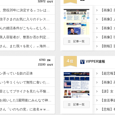
32972
【速報】ルフィの幹部、懲役20年に決定する←コレは妥当か？？？？？？？
【画像】俺たちの姫、佳子さまのお気に入りのドレスがこちらです←コレは可愛過ぎるw w w w w w w w
【衝撃】浅田真央ちゃんの婚活条件がこちら←むしろコレは普通じゃね？w w w w w w w w
【画像】お前らこの超美人容疑者が、整形か否か判定して！！→画像がこちらw w w w w w w w w w
【画像】「マスク美人さん、また我々を欺く」←海外でも流行りだした結果がこちらw w w w w w w
6783
4
VIPPER速報
21193
ン弄っている奴の正体
ごつ盛り焼きそばとかいう年１くらいで無性に食いたくなるやつｗｗｗｗｗｗｗｗ
【画像】
岡田斗司夫「人間の本音としてブサイクを見たら不愉快になる。この責任をどうとるんだ」
ジャップ「クリスマスお祝いした1週間後にみんなで神社行きます」←これ
【速報】れいわ新選組さん「いのちの党」に改名ｗｗｗｗｗｗｗｗ