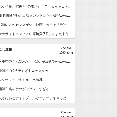
『ジャンポケ斉藤、懲役7年の求刑』←これｗｗｗｗｗｗｗｗｗｗｗｗｗｗｗｗｗｗ
【速報】NHK職員が番組出演タレントから性被害wwwwwwwwwwwwwwwwwwwwwwww
原題より邦題の方がセンスがいい映画、ガチで『最強のふたり』しかない
【画像】サテライトオフィスの篠崎愛(34)さんまだまだイケル
272
つぶし速報-
1003
【画像】村重杏奈さん(30)のお〇ぱいがコチラwwwwwwwwwwww
避難所の女がHすぎるｗｗｗｗｗ
フジテレビでえちえち水着JK…
相澤仁美のケツがセクシーすぎる
【画像】渋谷にあるナイトプールがエチエチすぎると話題に
214
1647