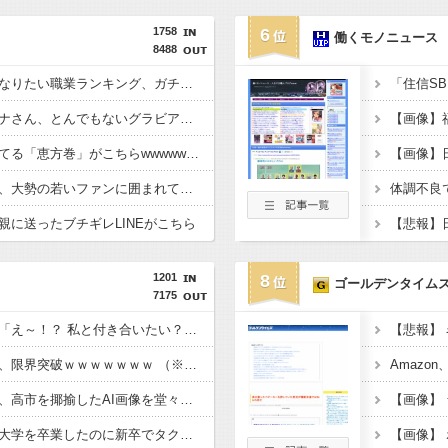
1758
6
働くモノニュース
8488
【悲報】今の小学生のなりたい職業ランキング、ガチで終わる
【画像】日テレ女子アナさん、とんでもないグラビアを披露した結果・・・
【画像】富裕層が食べてる「恵方巻」がこちらwwwwwwwwwwwww
【画像】松本人志さん、大勢の若いファンに囲まれてご満悦・・・
親に送ったブチギレLINEがこちら
1201
8
ゴールデンタイム
7175
【画像】芋系女子大生「え～！？ 私と付き合いたい？ 私脱いだらこんなんだけどいいの…？????」
【悲報】隣家の室外機、限界突破ｗｗｗｗｗｗｗ （※画像あり）
【悲報】ナフサ専門家、高市を揶揄したAI画像を堂々と載せる （※画像あり）
【画像あり】わざわざ大学を卒業したのに新卒でタクシー運転手になる女性ってどう思う？