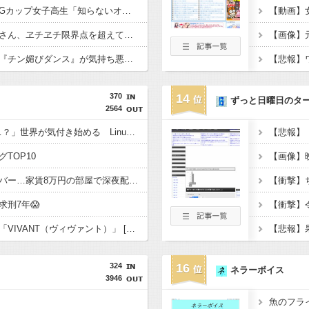
【動画】小池栄子似のGカップ女子高生「知らないオジさんに襲われてオッパイ揉まれた」
【動画】韓国アイドルさん、ヱチヱチ限界点を超えてしまう
【動画】女子中学生の『チン媚びダンス』が気持ち悪い????
370
14
ずっと日曜日のタ
2564
「Linuxで十分じゃね…？」世界が気付き始める Linuxの市場シェアが初めて10%超える Windows窮地 [323057825]
TOP10
ゲーム配信ユーチューバー…家賃8万円の部屋で深夜配信→管理会社から厳重注意されてお気持ち表明
刑7年😱
【悲報】ヒカキンさん「VIVANT（ヴィヴァント）」 [143211586]
324
16
ネラーボイス
3946
魚のフラ