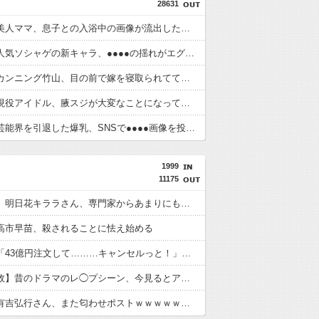
28631
【画像】美人ママ、息子との入浴中の画像が流出した結果・・・
【画像】人気ソシャゲの新キャラ、●●●●の揺れがエグすぎてまうwwwwwwwwwwwwwwwww
【画像】カンニング竹山、目の前で嫁を寝取られてて草wwwww
【画像】現役アイドル、腋スジが大変なことになってるwwww
【朗報】芸能界を引退した爆乳、SNSで●●●●画像を投稿wwwwww
1999
11175
【超悲報】明日花キララさん、専門家からあまりにも非情な一言を告げられる
高市早苗、殺されることに怯え始める
【謎】女「43億円注文して………キャンセルっと！」←こいつの目的
【放送事故】昔のドラマのレ◯プシーン、今見るとアウトすぎる・・・
【悲報】有吉弘行さん、また匂わせポストｗｗｗｗｗｗｗｗｗｗｗｗｗｗｗｗｗ