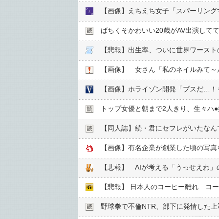
【画像】えちえち女子「スパーリング
ばちくそかわいい20歳がAV出演して
【悲報】出生率、ついに世界ワーストの"
【画像】 女さん「私のネイルみて～ん」（ﾌ
【画像】ホライゾン開発「ブスだ…！
トップ女優と朝まで2人きり、生々ハ●︎
【同人誌】続・君にセフレがいたなん
【画像】有名企業が創業した頃の写真
【悲報】 AIが考える「うっせえわ
【悲報】 日本人のコーヒー離れ コ
野球拳で不倫NTR、部下に発情した上