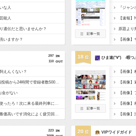
いな人
芸能人
り遺伝だと思いませんか？
洗いますか？
297
18
ひま速(°∀°) -暇
110
飼えんくない？
ヒカル「浮気OK」動画投稿から24時間で登録者数500万人割れ12万人減、コメント約４万件超
【画像】
お金がない
【画像】
犯人「時刻表トリック使ったろ！次に来る最終列車に乗り継ぎすればアリバイ成立や！」
【画像】
蜂蜜「美味しいです栄養価高いです消化によく疲労回復の効力もあります」←お前らが飲まない理由
223
20
VIPワイドガイド
3009