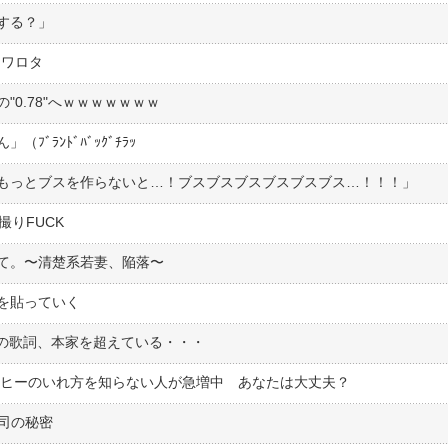
する？」
てワロタ
0.78"へｗｗｗｗｗｗｗ
ﾞﾗﾝﾄﾞﾊﾞｯｸﾞﾁﾗｯ
もっとブスを作らないと…！ブスブスブスブスブスブス…！！！」
撮りFUCK
て。〜清楚系若妻、陥落〜
を貼っていく
」の歌詞、本家を超えている・・・
ーヒーのいれ方を知らない人が急増中 あなたは大丈夫？
司の秘密