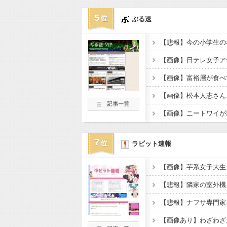
5
ぶる速
【画像】ニートワイが
7
ラビット速報