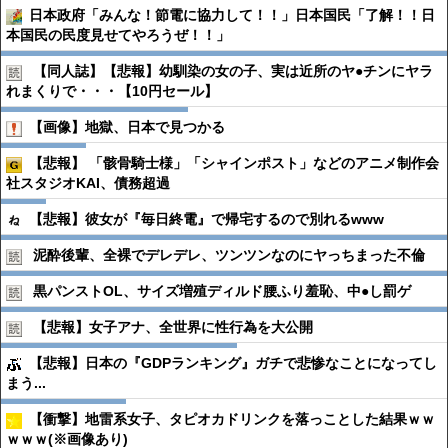
日本政府「みんな！節電に協力して！！」日本国民「了解！！日
本国民の民度見せてやろうぜ！！」
【同人誌】【悲報】幼馴染の女の子、実は近所のヤ●︎チンにヤラ
れまくりで・・・【10円セール】
【画像】地獄、日本で見つかる
【悲報】 「骸骨騎士様」「シャインポスト」などのアニメ制作会
社スタジオKAI、債務超過
【悲報】彼女が『毎日終電』で帰宅するので別れるwww
泥酔後輩、全裸でデレデレ、ツンツンなのにヤっちまった不倫
黒パンストOL、サイズ増殖ディルド腰ふり羞恥、中●︎し罰ゲ
【悲報】女子アナ、全世界に性行為を大公開
【悲報】日本の『GDPランキング』ガチで悲惨なことになってし
まう...
【衝撃】地雷系女子、タピオカドリンクを落っことした結果ｗｗ
ｗｗｗ(※画像あり)