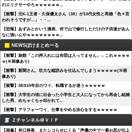
のエリクサーやろｗｗｗｗｗｗ...
【衝撃】元K-1王者・久保優太さん（38）が10代女性と再婚「色々言
われそうですが…」・・...
【悲報】あずみとかいう漫画、何で山で修行しただけの子供達があん
なに強いんやｗｗｗｗｗｗｗｗ...
NEWSぽけまとめーる
【衝撃】旅館「この押入れには布団は入ってません」←これｗｗｗｗ
ｗ(※画像あり)
【衝撃】新聞さん、壮大な縦読みを仕込んでしまうｗｗｗｗｗ(※画
像あり)
【衝撃】SES10年目のワイ、転職するか迷うｗｗｗｗｗ
【衝撃】大学生の頃に出会った小学生と大人になってから再会し結婚
した男、めちゃくちゃ叩かれて...
【衝撃】アラフォーワイ、仕事をやめる決心をするｗｗｗｗｗ
Ｚチャンネル＠ＶＩＰ
【画像】井口裕香、またシコらせにくる「声優の中で一番お尻が仕上