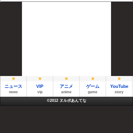
ニュース
VIP
アニメ
ゲーム
YouTube
news
vip
anime
game
story
©2012
ヌルポあんてな