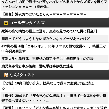
女さんたちの間で流行った変なハイレグの服の上からズボンを履くフ
ァッションｗｗｗｗ （※画像...
【画像】浴衣おつぱいたまらんｗｗｗｗｗｗｗｗｗｗｗ
ゴールデンタイムズ
死神の姿で病院の屋上に登り、患者を見つめていた男に罰金刑
川崎ってどうしようもない街みたいなイメージあったけど
4本脚の乗り物「コルレオ」、30年リヤド万博で披露へ 川崎重工が
35年発売目指す
江別大学生暴行死、主犯格の特定少年に「無期懲役」の判決
鹿児島市電と車が衝突…運転手は事故後に逃走
なんJクエスト
【悲報】10兆円近い介入、効果なしで我々の血税が泡と消え
る・・・・・・・・・
【戦慄】20歳男性「年金払うのは無駄！」→事故で手足3本を失い障
害年金も貰えない・・・・・...
【衝撃】ロキソニン「どんな痛みも治しちゃいますｗ」←ガチで現代