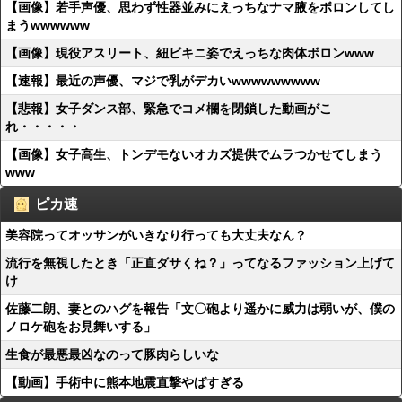
【画像】若手声優、思わず性器並みにえっちなナマ腋をボロンしてし
まうwwwwww
【画像】現役アスリート、紐ビキニ姿でえっちな肉体ボロンwww
【速報】最近の声優、マジで乳がデカいwwwwwwwww
【悲報】女子ダンス部、緊急でコメ欄を閉鎖した動画がこ
れ・・・・・
【画像】女子高生、トンデモないオカズ提供でムラつかせてしまう
www
ピカ速
美容院ってオッサンがいきなり行っても大丈夫なん？
流行を無視したとき「正直ダサくね？」ってなるファッション上げて
け
佐藤二朗、妻とのハグを報告「文〇砲より遥かに威力は弱いが、僕の
ノロケ砲をお見舞いする」
生食が最悪最凶なのって豚肉らしいな
【動画】手術中に熊本地震直撃やばすぎる