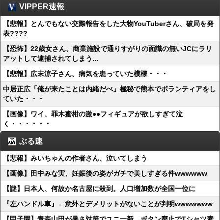
VIPPER速報
【悲報】とんでもない交際報告をした大物YouTuberさん、破局を発
表????
【恐怖】22歳女さん、商業施設で通りすがりの面識の無いJCにラリ
アットして逮捕されてしまう...
【悲報】広末涼子さん、病気を患っていた模様・・・
中居正広「俺が来たことは内緒だべ」極秘で熊本でボランティアをし
ていた・・・
【画像】ワイ、罪木蜜柑の激●●フィギュアが欲しすぎて泣
く・・・・・・
ぶる速
【悲報】みいちゃんの作者さん、泣いてしまう
【画像】田中みな実、妊娠後の姿がガチで美しすぎる件wwwwww
【謎】日本人、何故か名古屋に殺到。人口増加数が全国一位に
『左ハンドル車』←意外とデメリットがないことが判明wwwwwww
【甲子園】青森山田が暑さ対策でユニ一新 ボタン廃止でTシャツ素