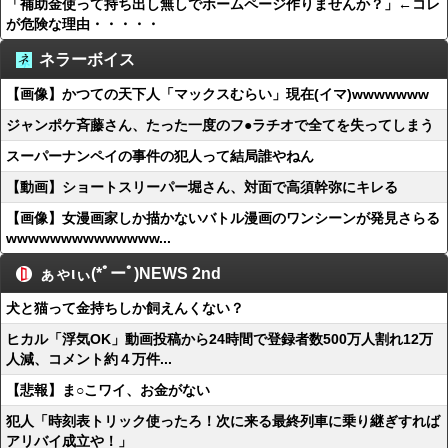
「補助金使って持ち出し無しでホームページ作りませんか？」←コレ
が危険な理由・・・・・
ネラーボイス
【画像】かつての天下人「マックスむらい」現在(イマ)wwwwwww
ジャンポケ斉藤さん、たった一度のフ●ラチオで全てを失ってしまう
スーパーナンペイの事件の犯人って結局誰やねん
【動画】ショートスリーパー堀さん、対面で高須幹弥にキレる
【画像】女漫画家しか描かないバトル漫画のワンシーンが発見さらる
wwwwwwwwwwwwww...
ぁゃιぃ(*ﾟーﾟ)NEWS 2nd
犬と猫って金持ちしか飼えんくない？
ヒカル「浮気OK」動画投稿から24時間で登録者数500万人割れ12万
人減、コメント約４万件...
【悲報】ま○こワイ、お金がない
犯人「時刻表トリック使ったろ！次に来る最終列車に乗り継ぎすれば
アリバイ成立や！」