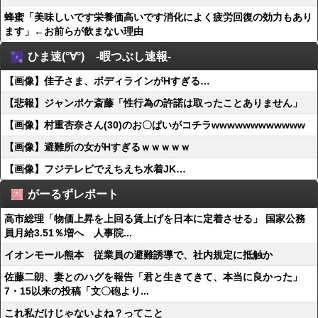
蜂蜜「美味しいです栄養価高いです消化によく疲労回復の効力もあり
ます」←お前らが飲まない理由
ひま速(°∀°) -暇つぶし速報-
【画像】佳子さま、ボディラインがHすぎる…
【悲報】ジャンポケ斎藤「性行為の許諾は取ったことありません」
【画像】村重杏奈さん(30)のお〇ぱいがコチラwwwwwwwwwwww
【画像】避難所の女がHすぎるｗｗｗｗｗ
【画像】フジテレビでえちえち水着JK…
がーるずレポート
高市総理「物価上昇を上回る賃上げを日本に定着させる」 国家公務
員月給3.51％増へ 人事院...
イオンモール熊本 従業員の避難誘導で、社内規定に抵触か
佐藤二朗、妻とのハグを報告「君と生きてきて、本当に良かった」
7・15以来の投稿「文〇砲より...
これ私だけじゃないよね？ってこと