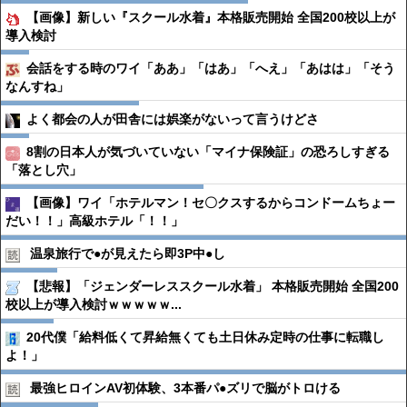
【画像】新しい『スクール水着』本格販売開始 全国200校以上が
導入検討
会話をする時のワイ「ああ」「はあ」「へえ」「あはは」「そう
なんすね」
よく都会の人が田舎には娯楽がないって言うけどさ
8割の日本人が気づいていない「マイナ保険証」の恐ろしすぎる
「落とし穴」
【画像】ワイ「ホテルマン！セ〇クスするからコンドームちょー
だい！！」高級ホテル「！！」
温泉旅行で●︎が見えたら即3P中●︎し
【悲報】「ジェンダーレススクール水着」 本格販売開始 全国200
校以上が導入検討ｗｗｗｗｗ...
20代僕「給料低くて昇給無くても土日休み定時の仕事に転職し
よ！」
最強ヒロインAV初体験、3本番パ●︎ズリで脳がトロける