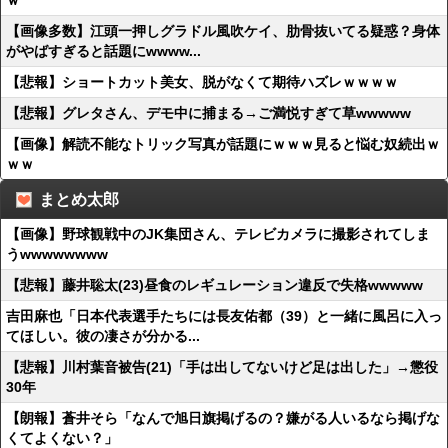
ｗ
【画像多数】江頭一押しグラドル風吹ケイ、肋骨抜いてる疑惑？身体
がやばすぎると話題にwwww...
【悲報】ショートカット美女、脱がなくて期待ハズレｗｗｗｗ
【悲報】グレタさん、デモ中に捕まる→ご満悦すぎて草wwwww
【画像】解読不能なトリック写真が話題にｗｗｗ見ると悩む奴続出ｗ
ｗｗ
まとめ太郎
【画像】野球観戦中のJK集団さん、テレビカメラに撮影されてしま
うwwwwwwww
【悲報】藤井聡太(23)昼食のレギュレーション違反で失格wwwww
吉田麻也「日本代表選手たちには長友佑都（39）と一緒に風呂に入っ
てほしい。彼の凄さが分かる...
【悲報】川村葉音被告(21)「手は出してないけど足は出した」→懲役
30年
【朗報】蒼井そら「なんで旭日旗掲げるの？嫌がる人いるなら掲げな
くてよくない？」