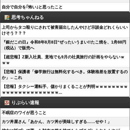
自分で自分を｢怖い｣と思ったこと
思考ちゃんねる
上司からタコ殴りにされて被害届出したんやけど示談金どれくらいい
けそう？？？
『銀だこの日』令和8年8月8日“ぜったいうまい!!たこ焼を、1舟88円
（税込）で販売へ
【超悲報】Z新入社員、意地でも9月の社員旅行の計画をやらないｗ
ｗｗ
【悲報】保護者「修学旅行は無料化するべき。体験格差を放置するの
か」←これ
【悲報】タクシー運転手、儲かりまくることが判明ｗｗｗｗｗｗｗｗ
ｗｗｗｗｗｗｗｗｗｗｗｗｗｗ...
りぷらい速報
不眠症のワイが思うこと
カツ丼屋さん「あかん、カツ丼が美味しすぎる……せや！」