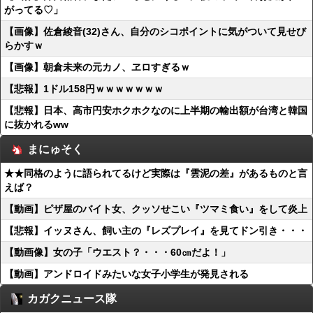
がってる♡」
【画像】佐倉綾音(32)さん、自分のシコポイントに気がついて見せび
らかすｗ
【画像】朝倉未来の元カノ、ヱロすぎるｗ
【悲報】1ドル158円ｗｗｗｗｗｗｗ
【悲報】日本、高市円安ホクホクなのに上半期の輸出額が台湾と韓国
に抜かれるww
まにゅそく
★★同格のように語られてるけど実際は『雲泥の差』があるものと言
えば？
【動画】ピザ屋のバイト女、クッソせこい『ツマミ食い』をして炎上
【悲報】イッヌさん、飼い主の『レズプレイ』を見てドン引き・・・
【動画像】女の子「ウエスト？・・・60㎝だよ！」
【動画】アンドロイドみたいな女子小学生が発見される
カガクニュース隊