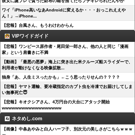
彼女に誕プレで貰った財布の箱を捨てたらブチギレられたんやが
ワイ「iPhone高いなあAndroidに変えるか・・・おっこれええや
ん！」→iPhone...
【悲報】台風さん、もうわけわからん
VIPワイドガイド
【悲報】ワンピース原作者・尾田栄一郎さん、他の人と同じ「漫画
家」という肩書きに不満
【動画】「最悪の悪夢」海上に突き出た米クルーズ船スライダーで、
利用者が動けなくなる映像拡散...
独身「あ、人生ミスったかも」←こう思ったりせんの？？？？
【悲報】ヤマト運輸、要冷蔵指定のカブト虫を冷凍でお届けしてしま
い無事死亡😇
【悲報】キオクシアさん、4万円台の大台にアタック開始
wwwwwwwwwwwwwwwwww
ネタめし.com
【画像】中条あやみと白人ハーフ子、別次元の美しさがこちらｗｗｗ