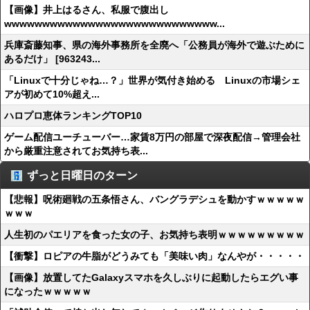
【画像】井上はるさん、私服で腹出し
wwwwwwwwwwwwwwwwwwwwwwwwwwww...
兵庫斎藤知事、県の海外事務所を全廃へ「公務員が海外で遊ぶために
あるだけ」 [963243...
「Linuxで十分じゃね…？」世界が気付き始める Linuxの市場シェ
アが初めて10%超え...
ハロプロ恵体ランキングTOP10
ゲーム配信ユーチューバー…家賃8万円の部屋で深夜配信→管理会社
から厳重注意されてお気持ち表...
ずっと日曜日のターン
【悲報】呪術廻戦の五条悟さん、バングラデシュを動かすｗｗｗｗｗ
ｗｗｗ
人生初のパエリアを食った女の子、お気持ち表明ｗｗｗｗｗｗｗｗｗ
【衝撃】ロピアの牛脂がどうみても「美味い肉」なんやが・・・・・
【画像】放置してたGalaxyスマホを久しぶりに起動したらエグい事
になったｗｗｗｗｗ