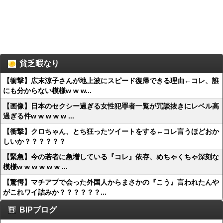
貧乏暇なり
【衝撃】広末涼子さんが地上波にスピード復帰できる理由←コレ、誰
にも分からない模様w w w...
【画像】日本のセクシー過ぎる女性犯罪者一覧が冗談抜きにレベル高
過ぎる件w w w w w ...
【衝撃】クロちゃん、とち狂ったツイートをする←コレ言うほどおか
しいか？？？？？？
【緊急】今の若者に急増している『コレ』依存、めちゃくちゃ深刻な
模様w w w w w w ...
【驚愕】マチアプで会った外国人からまさかの『こう』言われたんや
がこれワイ詰みか？？？？？？...
BIPブログ