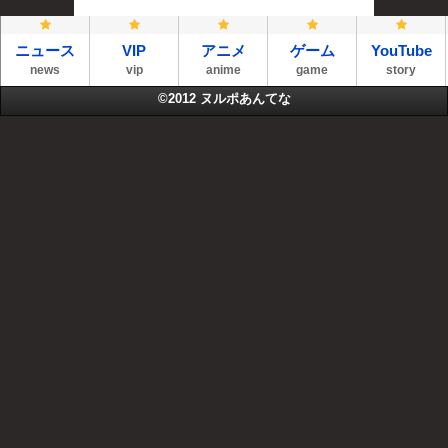
ニュース
VIP
アニメ
ゲーム
YouTube
news
vip
anime
game
story
©2012
ヌルポあんてな