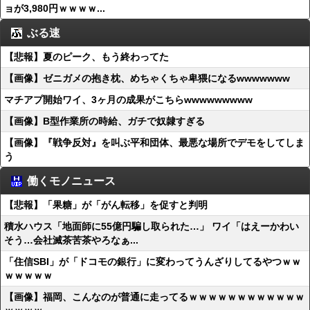
ョが3,980円ｗｗｗｗ...
ぶる速
【悲報】夏のピーク、もう終わってた
【画像】ゼニガメの抱き枕、めちゃくちゃ卑猥になるwwwwwww
マチアプ開始ワイ、3ヶ月の成果がこちらwwwwwwwww
【画像】B型作業所の時給、ガチで奴隷すぎる
【画像】『戦争反対』を叫ぶ平和団体、最悪な場所でデモをしてしま
う
働くモノニュース
【悲報】「果糖」が「がん転移」を促すと判明
積水ハウス「地面師に55億円騙し取られた…」 ワイ「はえーかわい
そう…会社滅茶苦茶やろなぁ...
「住信SBI」が「ドコモの銀行」に変わってうんざりしてるやつｗｗ
ｗｗｗｗｗ
【画像】福岡、こんなのが普通に走ってるｗｗｗｗｗｗｗｗｗｗｗｗ