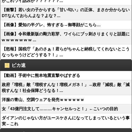
がこれワイ詰みか？？？？？？...
【衝撃】若い女の子からする「甘い匂い」の正体、まさか分からない
DTなんておらんよな？よな？...
【画像】愛知の半グレ、怖すぎる→御尊顔がこちら…
【画像】令和最新版の剛力彩芽、ワイらにブッ刺さりまくりと話題に
w w w w w w w ...
【怒報】国税庁「あのさぁ！君らがちゃんと納税してくれないとこう
なっちゃうけどどうする？！」...
ピカ速
【動画】手術中に熊本地震直撃やばすぎる
政府「増税」敵「増税すんな！増税メガネ！」→政府「減税」敵「減
税すんな！社会保障どうなる！...
洋服の青山、空調ウェアを発売ｗｗｗｗｗｗ
女「43億円注文して………キャンセルっと！」←こいつの目的
ダイアンのじゃない方がユースケさんになってしまっているという事
実←これ