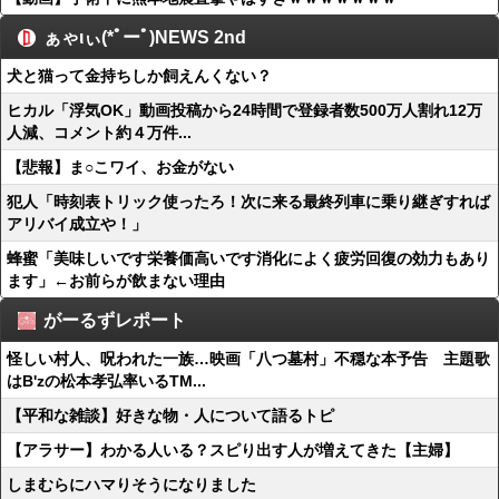
ぁゃιぃ(*ﾟーﾟ)NEWS 2nd
犬と猫って金持ちしか飼えんくない？
ヒカル「浮気OK」動画投稿から24時間で登録者数500万人割れ12万
人減、コメント約４万件...
【悲報】ま○こワイ、お金がない
犯人「時刻表トリック使ったろ！次に来る最終列車に乗り継ぎすれば
アリバイ成立や！」
蜂蜜「美味しいです栄養価高いです消化によく疲労回復の効力もあり
ます」←お前らが飲まない理由
がーるずレポート
怪しい村人、呪われた一族…映画「八つ墓村」不穏な本予告 主題歌
はB'zの松本孝弘率いるTM...
【平和な雑談】好きな物・人について語るトピ
【アラサー】わかる人いる？スピり出す人が増えてきた【主婦】
しまむらにハマりそうになりました