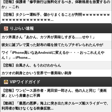
【悲報】保護者「修学旅行は無料化するべき。体験格差を放置するの
か」←これ
【悲報】タクシー運転手、儲かりまくることが判明ｗｗｗｗｗｗｗｗ
ｗｗｗｗｗｗｗｗｗｗｗｗｗｗ...
りぷらい速報
カツ丼屋さん「あかん、カツ丼が美味しすぎる……せや！」
彼女に誕プレで貰った財布の箱を捨てたらブチギレられたんやが
ワイ「iPhone高いなあAndroidに変えるか・・・おっこれええや
ん！」→iPhone...
【悲報】台風さん、もうわけわからん
カツオの刺身とかいう世界で一番美味い刺身
VIPワイドガイド
【悲報】ワンピース原作者・尾田栄一郎さん、他の人と同じ「漫画
家」という肩書きに不満
【動画】「最悪の悪夢」海上に突き出た米クルーズ船スライダーで、
利用者が動けなくなる映像拡散...