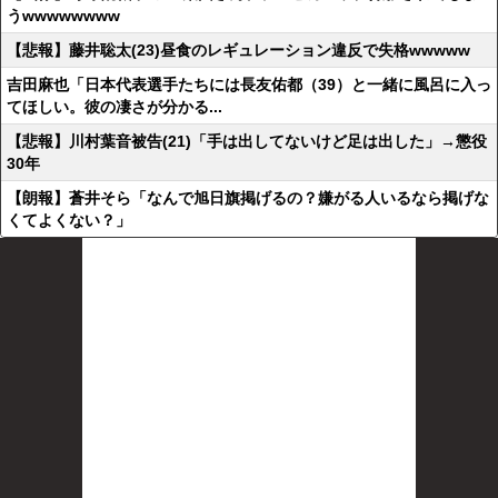
うwwwwwwww
【悲報】藤井聡太(23)昼食のレギュレーション違反で失格wwwww
吉田麻也「日本代表選手たちには長友佑都（39）と一緒に風呂に入っ
てほしい。彼の凄さが分かる...
【悲報】川村葉音被告(21)「手は出してないけど足は出した」→懲役
30年
【朗報】蒼井そら「なんで旭日旗掲げるの？嫌がる人いるなら掲げな
くてよくない？」