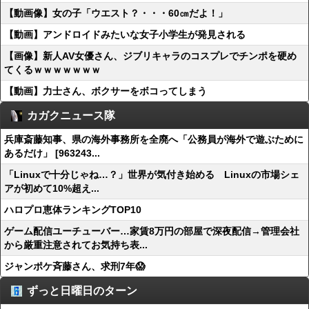
【動画像】女の子「ウエスト？・・・60㎝だよ！」
【動画】アンドロイドみたいな女子小学生が発見される
【画像】新人AV女優さん、ジブリキャラのコスプレでチンポを硬め
てくるｗｗｗｗｗｗｗ
【動画】力士さん、ボクサーをボコってしまう
カガクニュース隊
兵庫斎藤知事、県の海外事務所を全廃へ「公務員が海外で遊ぶために
あるだけ」 [963243...
「Linuxで十分じゃね…？」世界が気付き始める Linuxの市場シェ
アが初めて10%超え...
ハロプロ恵体ランキングTOP10
ゲーム配信ユーチューバー…家賃8万円の部屋で深夜配信→管理会社
から厳重注意されてお気持ち表...
ジャンポケ斉藤さん、求刑7年😱
ずっと日曜日のターン