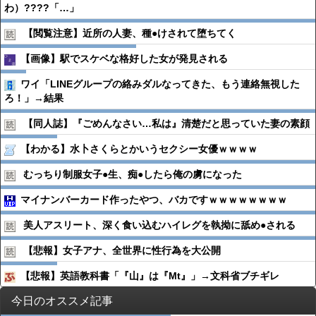
わ）????「…」
【閲覧注意】近所の人妻、種●︎けされて堕ちてく
【画像】駅でスケベな格好した女が発見される
ワイ「LINEグループの絡みダルなってきた、もう連絡無視した
ろ！」→結果
【同人誌】『ごめんなさい…私は』清楚だと思っていた妻の素顔
【わかる】水卜さくらとかいうセクシー女優ｗｗｗｗ
むっちり制服女子●︎生、痴●︎したら俺の虜になった
マイナンバーカード作ったやつ、バカですｗｗｗｗｗｗｗｗ
美人アスリート、深く食い込むハイレグを執拗に舐め●︎される
【悲報】女子アナ、全世界に性行為を大公開
【悲報】英語教科書「『山』は『Mt』」→文科省ブチギレ
今日のオススメ記事