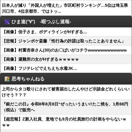
日本人が減り「外国人が増えた」市区町村ランキング…5位は埼玉県
川口市、4位京都市、ではトッ...
ひま速(°∀°) -暇つぶし速報-
【画像】佳子さま、ボディラインがHすぎる…
【悲報】ジャンポケ斎藤「性行為の許諾は取ったことありません」
【画像】村重杏奈さん(30)のお〇ぱいがコチラwwwwwwwwwwww
【画像】避難所の女がHすぎるｗｗｗｗｗ
【画像】フジテレビでえちえち水着JK…
思考ちゃんねる
上司からタコ殴りにされて被害届出したんやけど示談金どれくらいい
けそう？？？
『銀だこの日』令和8年8月8日“ぜったいうまい!!たこ焼を、1舟88円
（税込）で販売へ
【超悲報】Z新入社員、意地でも9月の社員旅行の計画をやらないｗ
ｗｗ