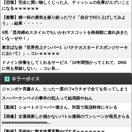
【悲報】完全に買い物しくじった人、ティッシュの在庫がエグいこと
になるｗｗｗｗｗｗ
【衝撃】精一杯の勇気を振り絞ったワイ「自分で刈り上げしてみよ
う」→結果・・・・・
X民「昆布締めスタイルでちいかわマスコットを映画館に連れ歩きた
いな～せや！」
東京ばな奈「世界売上ナンバー1（バナナカスタードスポンジケーキ
において）」←コレｗｗｗｗｗ
ドメイン供養をしてくれるサービス「10年間預かってくれて、DNS
に何も登録しない」←コレ良...
ネラーボイス
ジャンポケ斉藤さん、たった一度のフ●ラチオで全てを失ってしまう
スーパーナンペイの事件の犯人って結局誰やねん
【動画】ショートスリーパー堀さん、対面で高須幹弥にキレる
【画像】女漫画家しか描かないバトル漫画のワンシーンが発見さらる
wwwwwwwwwwwwww...
【動画】手術中に熊本地震直撃やばすぎｗｗｗｗｗｗｗ