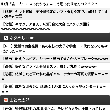
独身「あ、人生ミスったかも」←こう思ったりせんの？？？？
【悲報】ヤマト運輸、要冷蔵指定のカブト虫を冷凍でお届けしてしま
い無事死亡😇
【悲報】キオクシアさん、4万円台の大台にアタック開始
wwwwwwwwwwwwwwwwww
ネタめし.com
【GIF】激揺れお宝発掘！あの伝説の女子小学生、30代になってもや
ばかったｗｗｗ
【動画】耐えた元相方、ショート動画でまさかの再ブレークwwwww
【画像】好きなグラドルを貼るスレ、推しが丸見えwwwwww
【悲報】絶滅したと言われた黒ギャル、テカテカ写真で復活ｗｗｗｗ
ｗ
【朗報】純朴な田舎JKが話題に！AKBに入ったら即センター？ｗｗ
ｗｗ
まとめ太郎
【画像】野球観戦中のJK集団さん、テレビカメラに撮影されてしま