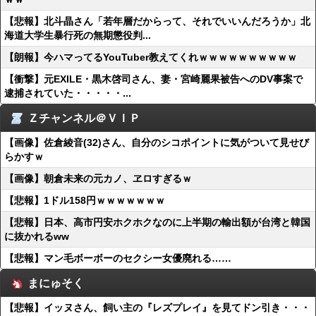
【悲報】北斗晶さん「若年層だからって、それでいいんだろうか」北
海道大学生暴行死の無期懲役判...
【朗報】今ハマってるYouTuber教えてくれｗｗｗｗｗｗｗｗｗｗ
【衝撃】元EXILE・黒木啓司さん、妻・宮崎麗果被告へのDV事案で
逮捕されていた・・・・・...
Ｚチャンネル＠ＶＩＰ
【画像】佐倉綾音(32)さん、自分のシコポイントに気がついて見せび
らかすｗ
【画像】朝倉未来の元カノ、ヱロすぎるｗ
【悲報】1ドル158円ｗｗｗｗｗｗｗ
【悲報】日本、高市円安ホクホクなのに上半期の輸出額が台湾と韓国
に抜かれるww
【悲報】マン毛ボーボーのセクシー女優廃れる……
まにゅそく
【悲報】イッヌさん、飼い主の『レズプレイ』を見てドン引き・・・