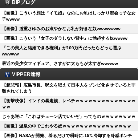
BIPブログ
【画像】こういう顔は『イモ娘』なのにお乳はしっかり都会っ子な女
子wwww
【画像】道重さゆみのお淑やかなお乳が好きな奴wwwwwww
【画像】こういう『女子のダラしない背中』に勃起する奴wwww
『この美人と結婚できる権利』が100万円だったらどっち選ぶ
wwwww
最近の美少女フィギュア、さすがに太ももが太すぎwwwww
VIPPER速報
【超悲報】広島市長、呪文を唱えて日本人をゾンビ化させていると非
難されてしまう
【衝撃映像】インドの暴走族、レベチｗｗｗｗｗｗｗｗｗｗｗｗｗｗ
ｗｗ
じゃあ逆に「これはチェーン店でいいぞ」ってものｗｗｗｗｗｗｗｗ
【画像】温泉の中でこれやる奴ｗｗｗｗｗｗｗｗｗｗｗｗｗｗｗｗ
【画像】NASAが開発、着るだけで瞬時に-15℃冷却する冷感ポンチ