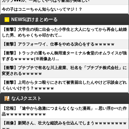
カップ●●●ル、一周してやっぱり醤油が美味しい
今の子はコニーちゃん知らないってマジ！？
NEWSぽけまとめーる
【衝撃】大学生の頃に出会った小学生と大人になってから再会し結婚
した男、めちゃくちゃ叩かれて...
【衝撃】アラフォーワイ、仕事をやめる決心をするｗｗｗｗｗ
【衝撃】トラックの運ちゃん御用達ターミナル食堂のオムライスが強
すぎるｗｗｗｗｗ(※画像あり...
【衝撃】プチプチで有名な川上産業、社名を「プチプチ株式会社」に
変更されるｗｗｗｗｗ
【衝撃】上司からタコ殴りにされて被害届出したんやけど示談金どれ
くらいいけそう？ｗｗｗｗｗ
なんJクエスト
【悲報】「途中から急激につまらなくなった漫画」←思い浮かべた作
品ｗｗｗｗｗｗｗｗｗｗ
【画像】新聞さん、壮大な縦読みを仕込んでしまうｗｗｗｗｗｗｗｗ
ｗｗ