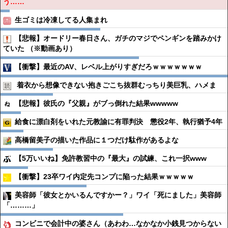
う……
生ゴミは冷凍してる人集まれ
【悲報】オードリー春日さん、ガチのマジでペンギンを踏みかけ
ていた （※動画あり）
【衝撃】最近のAV、レベル上がりすぎだろｗｗｗｗｗｗｗ
着衣から想像できない抱きごこち抜群むっちり美巨乳、ハメま
【悲報】彼氏の『父親』がブっ倒れた結果wwwww
給食に漂白剤をいれた元教諭に有罪判決 懲役2年、執行猶予4年
高橋留美子の描いた作品に１つだけ駄作があるよな
【5万いいね】免許教習中の『最大』の試練、これ一択www
【衝撃】23卒ワイ内定先コンプに陥った結果ｗｗｗｗｗ
美容師「彼女とかいるんですかー？」ワイ「死にました」美容師
「………」
コンビニで会計中の婆さん（あわわ…なかなか小銭見つからない