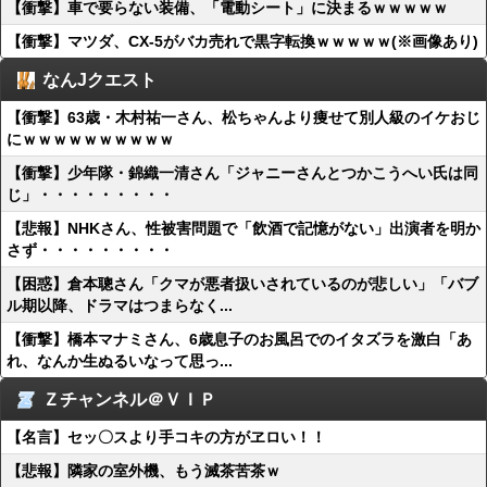
【衝撃】車で要らない装備、「電動シート」に決まるｗｗｗｗｗ
【衝撃】マツダ、CX-5がバカ売れで黒字転換ｗｗｗｗｗ(※画像あり)
なんJクエスト
【衝撃】63歳・木村祐一さん、松ちゃんより痩せて別人級のイケおじ
にｗｗｗｗｗｗｗｗｗｗ
【衝撃】少年隊・錦織一清さん「ジャニーさんとつかこうへい氏は同
じ」・・・・・・・・・
【悲報】NHKさん、性被害問題で「飲酒で記憶がない」出演者を明か
さず・・・・・・・・・
【困惑】倉本聰さん「クマが悪者扱いされているのが悲しい」「バブ
ル期以降、ドラマはつまらなく...
【衝撃】橋本マナミさん、6歳息子のお風呂でのイタズラを激白「あ
れ、なんか生ぬるいなって思っ...
Ｚチャンネル＠ＶＩＰ
【名言】セッ〇スより手コキの方がヱロい！！
【悲報】隣家の室外機、もう滅茶苦茶ｗ