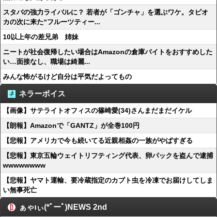
スタバの強力ライバルに？ 若者が「ゴンチャ」を選ぶワケ。タピオ
カの次に来た“フルーツティー...
10以上年の差兄弟 姉妹
ニートが社会復帰したい場合はAmazonの倉庫バイトをおすすめした
い…面接なし、職場は綺麗...
みんな怖がるけど自分は平気だよってもの
ネラーボイス
【画像】サテライトオフィスの篠崎愛(34)さんまだまだイケル
【朗報】Amazonで「GANTZ」が全巻100円
【悲報】アメリカで今も続いてる近親相姦の一族がやばすぎる
【悲報】東京五輪ウェイトリフティング代表、卵パックを盗んで逮捕
wwwwwwww
【悲報】ヤマト運輸、要冷蔵指定のカブト虫を冷凍でお届けしてしま
い無事死亡
ぁゃιぃ(*ﾟーﾟ)NEWS 2nd