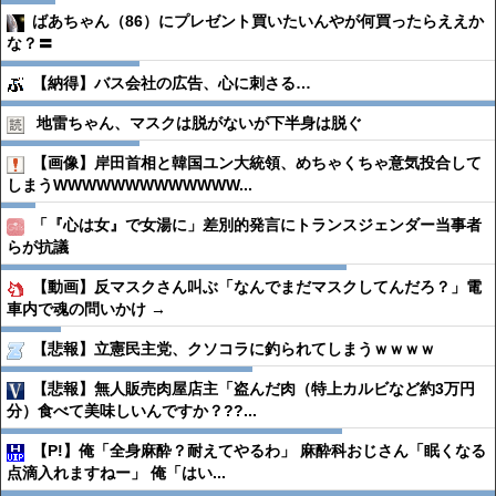
ばあちゃん（86）にプレゼント買いたいんやが何買ったらええか
な？〓
【納得】バス会社の広告、心に刺さる…
地雷ちゃん、マスクは脱がないが下半身は脱ぐ
【画像】岸田首相と韓国ユン大統領、めちゃくちゃ意気投合して
しまうWWWWWWWWWWWWW...
「『心は女』で女湯に」差別的発言にトランスジェンダー当事者
らが抗議
【動画】反マスクさん叫ぶ「なんでまだマスクしてんだろ？」電
車内で魂の問いかけ →
【悲報】立憲民主党、クソコラに釣られてしまうｗｗｗｗ
【悲報】無人販売肉屋店主「盗んだ肉（特上カルビなど約3万円
分）食べて美味しいんですか？??...
【P!】俺「全身麻酔？耐えてやるわ」 麻酔科おじさん「眠くなる
点滴入れますねー」 俺「はい...