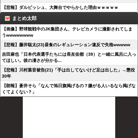
【悲報】ダルビッシュ、大舞台でやらかした理由ｗｗｗｗｗ
まとめ太郎
【画像】野球観戦中のJK集団さん、テレビカメラに撮影されてしま
うwwwwwwww
【悲報】藤井聡太(23)昼食のレギュレーション違反で失格wwwww
吉田麻也「日本代表選手たちには長友佑都（39）と一緒に風呂に入っ
てほしい。彼の凄さが分かる...
【悲報】川村葉音被告(21)「手は出してないけど足は出した」→懲役
30年
【朗報】蒼井そら「なんで旭日旗掲げるの？嫌がる人いるなら掲げな
くてよくない？」