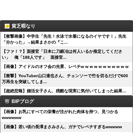
貧乏暇なり
【衝撃画像】中学生「先生！水泳で水着になるのイヤです！」先生
「分かった」→結果まさかの『こ...
【ファ！？】面接官「日本に刀鍛冶は何人いるか推定してくださ
い」 俺「188人です」 面接官...
【画像】アイドルのオフ会の光景、レベチw w w w w w w w w w w
【衝撃】YouTuber山口達也さん、チェンソーで竹を切るだけで600
万再生を突破してしま...
【超絶悲報】婚活女子さん、残酷な現実に気付いてしまった結果…
BIPブログ
【画像】お乳にすべての栄養が注がれた肉体を持つ、見つかる
wwwwww
【画像】若い頃の長澤まさみさん、ガチでレベチすぎるwwwww