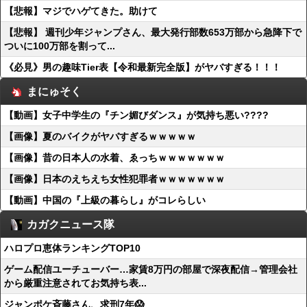
【悲報】マジでハゲてきた。助けて
【悲報】 週刊少年ジャンプさん、最大発行部数653万部から急降下で
ついに100万部を割って...
《必見》男の趣味Tier表【令和最新完全版】がヤバすぎる！！！
まにゅそく
【動画】女子中学生の『チン媚びダンス』が気持ち悪い????
【画像】夏のバイクがヤバすぎるｗｗｗｗｗ
【画像】昔の日本人の水着、ゑっちｗｗｗｗｗｗｗ
【画像】日本のえちえち女性犯罪者ｗｗｗｗｗｗｗ
【動画】中国の『上級の暮らし』がコレらしい
カガクニュース隊
ハロプロ恵体ランキングTOP10
ゲーム配信ユーチューバー…家賃8万円の部屋で深夜配信→管理会社
から厳重注意されてお気持ち表...
ジャンポケ斉藤さん、求刑7年😱