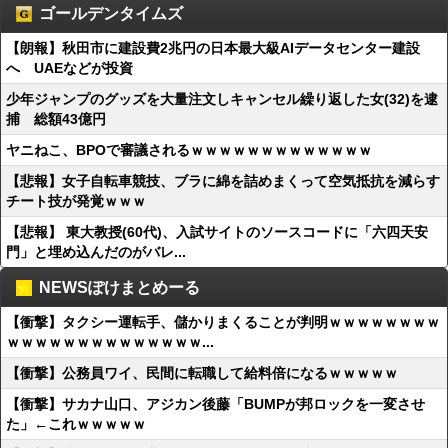
ゴールデンタイムズ
【朗報】秋田市に建設費2兆円の日本最大級AIデータセンター建設
へ UAEなどが投資
少年ジャンプのグッズを大量注文しキャンセル繰り返した女(32)を逮
捕 総額43億円
ヤニねこ、BPOで審議されるｗｗｗｗｗｗｗｗｗｗｗｗｗ
【悲報】女子自転車競技、ブラに綿を詰めまくって空気抵抗を減らす
チート技が発覚ｗｗｗ
【悲報】 東大教授(60代)、入試サイトのソースコードに「六四天安
門」と埋め込んだのがバレ...
NEWSぽけまとめーる
【衝撃】タクシー運転手、儲かりまくることが判明ｗｗｗｗｗｗｗｗ
ｗｗｗｗｗｗｗｗｗｗｗｗｗｗ...
【衝撃】公務員ワイ、民間に転職して給料倍になるｗｗｗｗｗ
【衝撃】サカナ山口、アジカン後藤「BUMPが邦ロックを一変させ
た」←これｗｗｗｗｗ