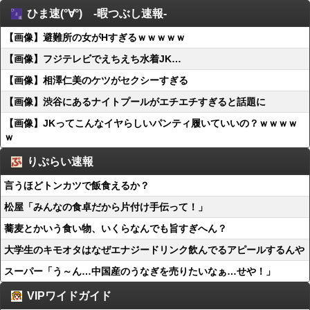
ひま速(°∀°) -暇つぶし速報-
【画像】避難所の女がHすぎるｗｗｗｗｗ
【画像】フジテレビでえちえち水着JK…
【画像】相澤仁美のケツがセクシーすぎる
【画像】渋谷にあるナイトプールがエチエチすぎると話題に
【画像】JKってこんなイヤらしいパンティ履いていいの？ｗｗｗｗ
ｗ
りぷらい速報
言うほどトンカツで飯食えるか？
松屋「みんなの食卓だから片付け手伝って！」
蕎麦とかいう食い物、いくらなんでも旨すぎへん？
大学生のキモオタはなぜエナジードリンク飲んでるアピールするんや
スーパー「う～ん…中国産のうなぎを売りたいなぁ…せや！」
VIPワイドガイド