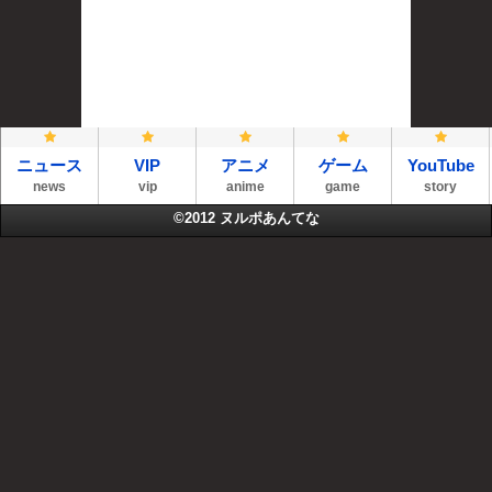
ニュース
VIP
アニメ
ゲーム
YouTube
news
vip
anime
game
story
©2012
ヌルポあんてな