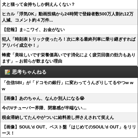
犬と猫って金持ちしか飼えんくない？
ヒカル「浮気OK」動画投稿から24時間で登録者数500万人割れ12万
人減、コメント約４万件...
【悲報】ま○こワイ、お金がない
犯人「時刻表トリック使ったろ！次に来る最終列車に乗り継ぎすれば
アリバイ成立や！」
蜂蜜「美味しいです栄養価高いです消化によく疲労回復の効力もあり
ます」←お前らが飲まない理由
思考ちゃんねる
「住信SBI」が「ドコモの銀行」に変わってうんざりしてるやつw w
w
【画像】あのちゃん、なんか別人になる😭
今のVチューバー界隈、閉塞感が半端ない…
税金滞納してたんやがついに給料差し押さえされて笑えん
【画像】SOUL'd OUT、ベスト盤「はじめてのSOUL'd OUT」をリリ
ース！