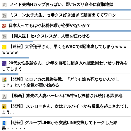
メイド失格Hカップおっぱい、即パ●︎ズリ命令に従順地獄
ミスコン女子大生、セ⚫️クス好き過ぎて動画出ててワロタ
日本人ってもはや花粉休暇が必要やないか？
【同人誌】セ●︎クスレスが、人妻を狂わせる
【速報】大谷翔平さん、早くもWBCで3冠達成してしまうｗｗｗ
ｗｗｗｗ
20代女性教諭さん、少年を自宅に招き入れ複数回わいせつ行為を
してしまう
【悲報】ヒロアカの最終決戦、「どうせ誰も死なないんでし
ょ？」という空気が漂い始める
【動画】旅先の人妻ハーレムにW中●︎し搾精され続ける温泉地
【悲報】 スシローさん、次はアルバイトから反乱を起こされてし
まう…
【悲報】グループLINEから突然LINE交換してトークした結
果・・・・・