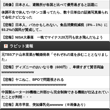
【画像】日本さん、避難所が各国と比べて優秀過ぎると話題に
体調不良で休んでパチンコ通ってたら、数十日単位の証拠写真撮られ
て会社クビになった
【悲報】日本人、バカかもしれない。食品消費税減税（8%→1%）に
93.2%の国民が賛成して...
【悲報】NISA大暴落 一晩でマイナス20万円も吹き飛んだもよう
ラビット速報
元TBSアナ山本里菜が離婚発表「それぞれの道を歩むこととなりまし
た」
【悲報】ディズニーのおいなり巻（600円）、卑猥すぎて賛否両論
wwwwwwwwwwww
【悲報】ヤニねこ、BPOで問題視される
wwwwwwwwwwwwwwwwwwwwwwww
中国製ルーター20機種に外部から完全制御できる機能が仕込まれてい
たことが判明・・・
【悲報】高市早苗、突如爆乳化wwwww（※画像あり）