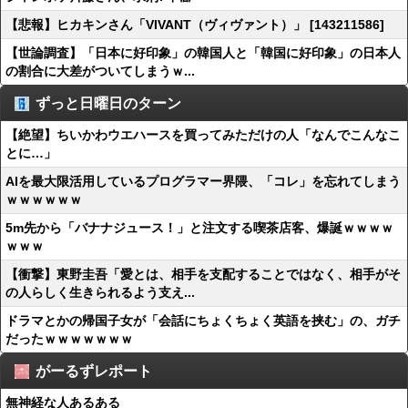
【悲報】ヒカキンさん「VIVANT（ヴィヴァント）」 [143211586]
【世論調査】「日本に好印象」の韓国人と「韓国に好印象」の日本人
の割合に大差がついてしまうｗ...
ずっと日曜日のターン
【絶望】ちいかわウエハースを買ってみただけの人「なんでこんなこ
とに…」
AIを最大限活用しているプログラマー界隈、「コレ」を忘れてしまう
ｗｗｗｗｗｗ
5m先から「バナナジュース！」と注文する喫茶店客、爆誕ｗｗｗｗ
ｗｗｗ
【衝撃】東野圭吾「愛とは、相手を支配することではなく、相手がそ
の人らしく生きられるよう支え...
ドラマとかの帰国子女が「会話にちょくちょく英語を挟む」の、ガチ
だったｗｗｗｗｗｗｗ
がーるずレポート
無神経な人あるある