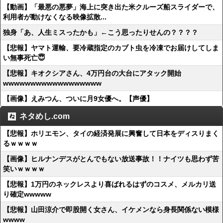
【動画】「最悪の悪夢」海上に突き出た米クルーズ船スライダーで、
利用者が動けなくなる映像拡散...
独身「あ、人生ミスったかも」←こう思ったりせんの？？？？
【悲報】ヤマト運輸、要冷蔵指定のカブト虫を冷凍でお届けしてしま
い無事死亡😇
【悲報】キオクシアさん、4万円台の大台にアタック開始
wwwwwwwwwwwwwwwwww
【画像】えみつん、ついに月9女優へ。【声優】
ネタめし.com
【悲報】ホリエモン、タイの経済発展に興奮して日本をディスりまく
るｗｗｗｗ
【画像】ヒルナンデスがとんでもない放送事故！！ナイツも思わず苦
笑いｗｗｗｗ
【悲報】1万円のネックレスより喜ばれるはずのコスメ、メルカリ送
り確定wwwww
【悲報】山田涼介で即股開く女さん、イケメンなら身長関係ない模様
wwww