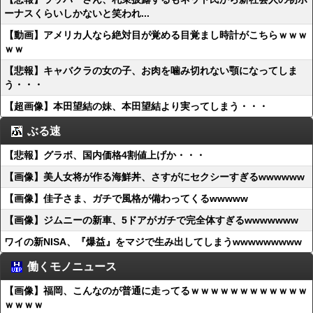
ーナスくらいしかないと笑われ...
【動画】アメリカ人なら絶対目が覚める目覚まし時計がこちらｗｗｗ
ｗｗ
【悲報】キャバクラの女の子、お肉を噛み切れない顎になってしま
う・・・
【超画像】本田望結の妹、本田望結より実ってしまう・・・
ぶる速
【悲報】グラボ、国内価格4割値上げか・・・
【画像】美人女将が作る海鮮丼、さすがにセクシーすぎるwwwwww
【画像】佳子さま、ガチで風格が備わってくるwwwww
【画像】ジムニーの新車、5ドアがガチで完全体すぎるwwwwwww
ワイの新NISA、『爆益』をマジで生み出してしまうwwwwwwwww
働くモノニュース
【画像】福岡、こんなのが普通に走ってるｗｗｗｗｗｗｗｗｗｗｗｗ
ｗｗｗｗ