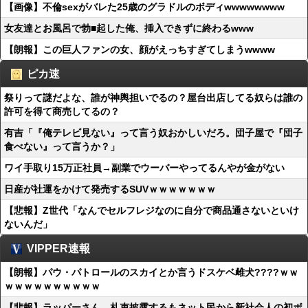
【画像】不倫sexがバレた25歳のグラドルのボディwwwwwwww
女友達とお風呂で勃■起した俺、挿入できずに終わるwww
【朗報】この巨人ファンの女、顔がえっちすぎてしまうwwww
ピカ速
祭りって謎だよな、誰が神輿担いでるの？屋台出店してる奴らは誰の
許可を得て商売してるの？
有吉「『俺テレビ見ない』って言う奴おかしいだろ。団子屋で『団子
食べない』って言うか？」
ワイ手取り15万正社員→副業でウーバーやってるんやが金がない
日産が社運をかけて発売するSUVｗｗｗｗｗｗｗ
【悲報】Z世代「なんでセルフレジなのに自分で商品通さないといけ
ないんだ」
VIPPER速報
【朗報】パウ・パトロールのスカイとか言うドスケベ雌犬????ｗｗ
ｗｗｗｗｗｗｗｗｗｗ
【悲報】ラッパーさん、札束披露するもネット民から新社会人の初ボ