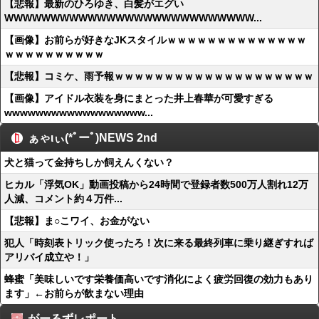
【悲報】最新のひろゆき、白髪がエグい
WWWWWWWWWWWWWWWWWWWWWWWWWWW...
【画像】お前らが好きなJKスタイルｗｗｗｗｗｗｗｗｗｗｗｗｗｗ
ｗｗｗｗｗｗｗｗｗｗ
【悲報】コミケ、雨予報ｗｗｗｗｗｗｗｗｗｗｗｗｗｗｗｗｗｗｗｗ
【画像】アイドル衣装を身にまとった井上春華が可愛すぎる
wwwwwwwwwwwwwwwwww...
ぁゃιぃ(*ﾟーﾟ)NEWS 2nd
犬と猫って金持ちしか飼えんくない？
ヒカル「浮気OK」動画投稿から24時間で登録者数500万人割れ12万
人減、コメント約４万件...
【悲報】ま○こワイ、お金がない
犯人「時刻表トリック使ったろ！次に来る最終列車に乗り継ぎすれば
アリバイ成立や！」
蜂蜜「美味しいです栄養価高いです消化によく疲労回復の効力もあり
ます」←お前らが飲まない理由
がーるずレポート