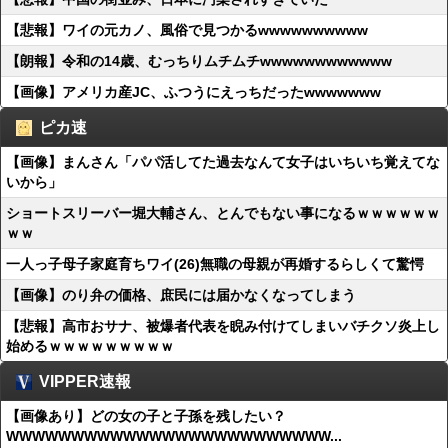
【悲報】ワイの元カノ、風俗で見つかるwwwwwwwwww
【朗報】令和の14歳、むっちりムチムチwwwwwwwwwwww
【画像】アメリカ産JC、ふつうにえっちだったwwwwwww
ピカ速
【画像】まんさん「パパ活してた過去なんて女子はいちいち覚えてな
いから」
ショートスリーバー堀大輔さん、とんでもない事になるｗｗｗｗｗｗ
ｗｗ
一人っ子母子家庭育ちワイ(26)無職の母親が再婚するらしくて驚愕
【画像】のり弁の価格、庶民には届かなくなってしまう
【悲報】高市おサナ、被爆者代表を睨み付けてしまいバチクソ炎上し
始めるｗｗｗｗｗｗｗｗｗ
VIPPER速報
【画像あり】どの女の子と子孫を残したい？
WWWWWWWWWWWWWWWWWWWWWWWWW...