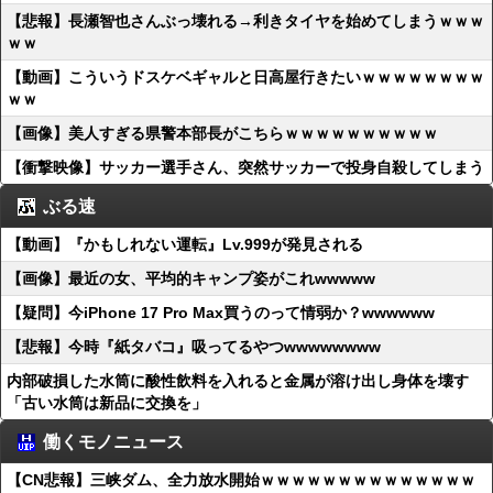
【悲報】長瀬智也さんぶっ壊れる→利きタイヤを始めてしまうｗｗｗ
ｗｗ
【動画】こういうドスケベギャルと日高屋行きたいｗｗｗｗｗｗｗｗ
ｗｗ
【画像】美人すぎる県警本部長がこちらｗｗｗｗｗｗｗｗｗｗ
【衝撃映像】サッカー選手さん、突然サッカーで投身自殺してしまう
ぶる速
【動画】『かもしれない運転』Lv.999が発見される
【画像】最近の女、平均的キャンプ姿がこれwwwww
【疑問】今iPhone 17 Pro Max買うのって情弱か？wwwwww
【悲報】今時『紙タバコ』吸ってるやつwwwwwwww
内部破損した水筒に酸性飲料を入れると金属が溶け出し身体を壊す
「古い水筒は新品に交換を」
働くモノニュース
【CN悲報】三峡ダム、全力放水開始ｗｗｗｗｗｗｗｗｗｗｗｗｗｗ