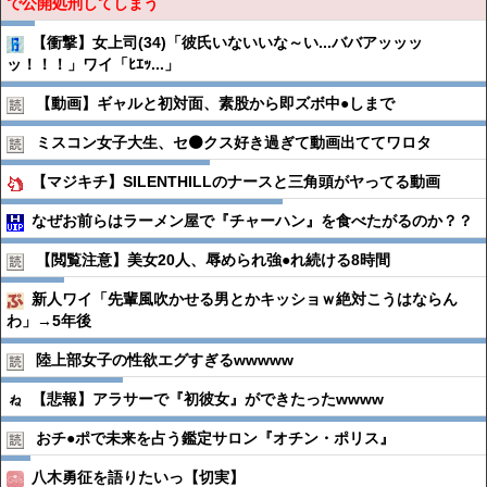
で公開処刑してしまう
【衝撃】女上司(34)「彼氏いないいな～い...ババアッッッ
ッ！！！」ワイ「ﾋｴｯ...」
【動画】ギャルと初対面、素股から即ズボ中●︎しまで
ミスコン女子大生、セ⚫️クス好き過ぎて動画出ててワロタ
【マジキチ】SILENTHILLのナースと三角頭がヤってる動画
なぜお前らはラーメン屋で『チャーハン』を食べたがるのか？？
【閲覧注意】美女20人、辱められ強●︎れ続ける8時間
新人ワイ「先輩風吹かせる男とかキッショｗ絶対こうはならん
わ」→5年後
陸上部女子の性欲エグすぎるwwwww
【悲報】アラサーで『初彼女』ができたったwwww
おチ●︎ポで未来を占う鑑定サロン『オチン・ポリス』
八木勇征を語りたいっ️【切実】