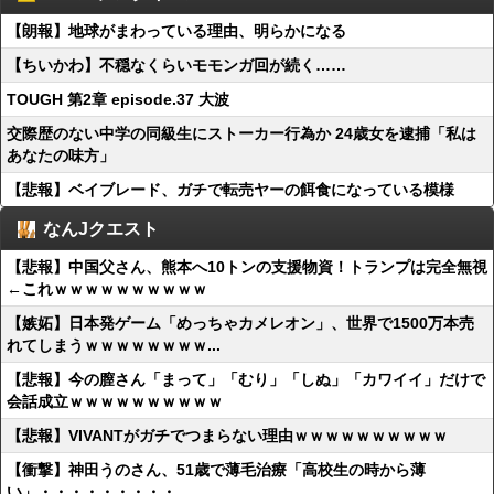
【朗報】地球がまわっている理由、明らかになる
【ちいかわ】不穏なくらいモモンガ回が続く……
TOUGH 第2章 episode.37 大波
交際歴のない中学の同級生にストーカー行為か 24歳女を逮捕「私は
あなたの味方」
【悲報】ベイブレード、ガチで転売ヤーの餌食になっている模様
なんJクエスト
【悲報】中国父さん、熊本へ10トンの支援物資！トランプは完全無視
←これｗｗｗｗｗｗｗｗｗｗ
【嫉妬】日本発ゲーム「めっちゃカメレオン」、世界で1500万本売
れてしまうｗｗｗｗｗｗｗｗ...
【悲報】今の膣さん「まって」「むり」「しぬ」「カワイイ」だけで
会話成立ｗｗｗｗｗｗｗｗｗｗ
【悲報】VIVANTがガチでつまらない理由ｗｗｗｗｗｗｗｗｗｗ
【衝撃】神田うのさん、51歳で薄毛治療「高校生の時から薄
い」・・・・・・・・・