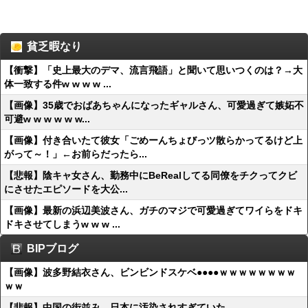
貧乏暇なり
【衝撃】「史上最大のデマ、流言飛語」と聞いて思いつくのは？→大
体一致する件w w w w ...
【画像】35歳でおばあちゃんになったギャルさん、可愛過ぎて嫉妬不
可避w w w w w w...
【画像】付き合いたて彼女「ごめーんちょびっツ散らかってるけど上
がって～！」←お前らだったら...
【悲報】陰キャ女さん、勤務中にBeRealしてる同僚をチクってクビ
にさせたエピソードを大公...
【画像】最新の浜辺美波さん、ガチのマジで可愛過ぎてワイらをドキ
ドキさせてしまうw w w ...
BIPブログ
【画像】波多野結衣さん、ビンビンドスケベ●●●●ｗｗｗｗｗｗｗｗ
ｗｗ
【悲報】中国の街並み、日本に汚染されすぎていた