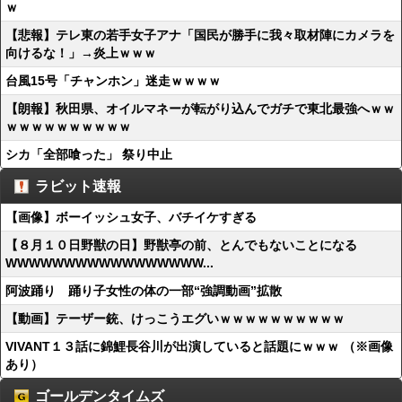
ｗ
【悲報】テレ東の若手女子アナ「国民が勝手に我々取材陣にカメラを
向けるな！」→炎上ｗｗｗ
台風15号「チャンホン」迷走ｗｗｗｗ
【朗報】秋田県、オイルマネーが転がり込んでガチで東北最強へｗｗ
ｗｗｗｗｗｗｗｗｗｗ
シカ「全部喰った」 祭り中止
ラビット速報
【画像】ボーイッシュ女子、バチイケすぎる
【８月１０日野獣の日】野獣亭の前、とんでもないことになる
WWWWWWWWWWWWWWWWW...
阿波踊り 踊り子女性の体の一部“強調動画”拡散
【動画】テーザー銃、けっこうエグいｗｗｗｗｗｗｗｗｗｗ
VIVANT１３話に錦鯉長谷川が出演していると話題にｗｗｗ （※画像
あり）
ゴールデンタイムズ