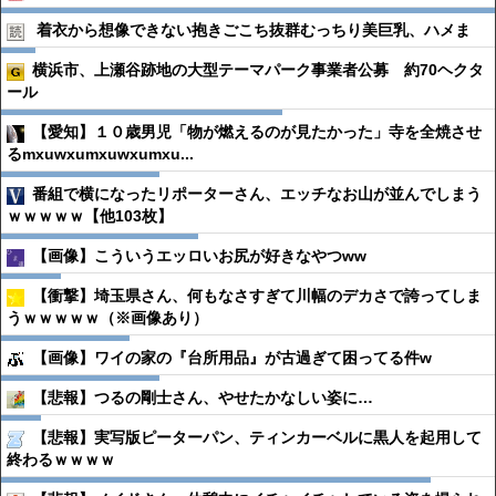
着衣から想像できない抱きごこち抜群むっちり美巨乳、ハメま
横浜市、上瀬谷跡地の大型テーマパーク事業者公募 約70ヘクタ
ール
【愛知】１０歳男児「物が燃えるのが見たかった」寺を全焼させ
るmxuwxumxuwxumxu...
番組で横になったリポーターさん、エッチなお山が並んでしまう
ｗｗｗｗｗ【他103枚】
【画像】こういうエッロいお尻が好きなやつww
【衝撃】埼玉県さん、何もなさすぎて川幅のデカさで誇ってしま
うｗｗｗｗｗ（※画像あり）
【画像】ワイの家の『台所用品』が古過ぎて困ってる件w
【悲報】つるの剛士さん、やせたかなしい姿に…
【悲報】実写版ピーターパン、ティンカーベルに黒人を起用して
終わるｗｗｗｗ