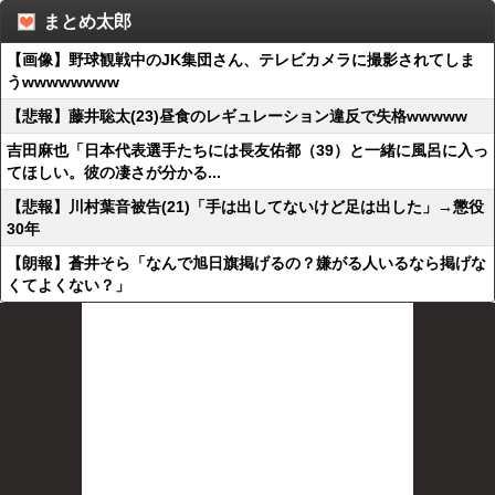
まとめ太郎
【画像】野球観戦中のJK集団さん、テレビカメラに撮影されてしま
うwwwwwwww
【悲報】藤井聡太(23)昼食のレギュレーション違反で失格wwwww
吉田麻也「日本代表選手たちには長友佑都（39）と一緒に風呂に入っ
てほしい。彼の凄さが分かる...
【悲報】川村葉音被告(21)「手は出してないけど足は出した」→懲役
30年
【朗報】蒼井そら「なんで旭日旗掲げるの？嫌がる人いるなら掲げな
くてよくない？」