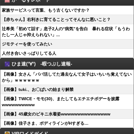
家族サービスって言葉、もう古くないですか？
【赤ちゃん】右利きに育てることってそんなに悪いこと？
辻希美「初めて話す」息子2人の“病気”を告白 暴れる症状「もうわ
たし一人じゃ抑えられない」...
ジモティーを使ってみたい
人付き合いさっぱりしてる人
ひま速(°∀°) -暇つぶし速報-
【画像】女さん「パパ活してた過去なんて女子はいちいち覚えてない
から」ｗｗｗｗｗｗ
【画像】tuki.、お〇ぱいの始まり解禁
【画像】TWICE・モモ(30)、またしてもエチエチボデーを披露
wwwwwwwwww
【画像】45歳女のビキニ水着姿wwwwwwwwwwwwwww
【画像】佳子さま、ボディラインがHすぎる…
VIPワイドガイド