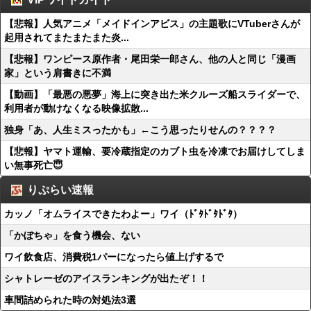
【悲報】人気アニメ「メイドインアビス」の主題歌にVTuberさんが
起用されてまたまたまた炎...
【悲報】ワンピース原作者・尾田栄一郎さん、他の人と同じ「漫画
家」という肩書きに不満
【動画】「最悪の悪夢」海上に突き出た米クルーズ船スライダーで、
利用者が動けなくなる映像拡散...
独身「あ、人生ミスったかも」←こう思ったりせんの？？？？
【悲報】ヤマト運輸、要冷蔵指定のカブト虫を冷凍でお届けしてしま
い無事死亡😇
りぷらい速報
カッノ「オムライスできたわよー」ワイ（ﾄﾞﾀﾄﾞﾀﾄﾞﾀ）
「かぼちゃ」を食う機会、ない
ワイ飲食店、消費税1パーになったら値上げするで
シャトレーゼのアイスランキングが出たぞ！！
車間詰められた時の対処法3選