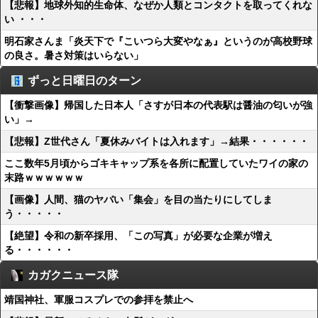
【悲報】地球外知的生命体、なぜか人類とコンタクトを取ってくれな
い ・・・
明石家さんま「炎天下で『こいつら大変やなぁ』というのが高校野球
の良さ。暑さ対策はいらない」
ずっと日曜日のターン
【衝撃画像】帰国した日本人「さすが日本の代表駅は醤油の匂いが強
い」→
【悲報】Z世代さん「夏休みバイトは入れます」→結果・・・・・・
ここ数年5月頃からゴキキャップ系を各所に配置していたワイの家の
末路ｗｗｗｗｗｗ
【画像】人間、猫のヤバい「集会」を目の当たりにしてしま
う・・・・・
【絶望】令和の新卒採用、「この写真」が必要な企業が増え
る・・・・・・
カガクニュース隊
靖国神社、軍服コスプレでの参拝を禁止へ