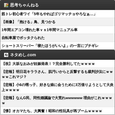
思考ちゃんねる
筋トレ初心者ワイ「5年もやればゴリマッチョやろなぁ…」
【画像】「抱ける」鳥、見つかる
1年間エアコン壊れた車ｖｓ1年間マニュアル車
自転車屋でボッタクられた
ショートスリーパー「寝たほうがいいよ」の一言にブチギレ
ネタめし.com
【祝】大坂なおみが妊娠発表！？完全勝利してたｗｗｗｗ
【悲報】明日花キララさん、肌汚いからと反撃するも裁判沙汰にｗｗ
ｗｗこれマジ？
【悲報】小6の甥っ子、好きな娘に会うために3万借りようとして大炎
上ｗｗｗｗ
【悲報】なんG民、同性婚議論で大荒れwwwwww 理由がこれｗｗｗ
ｗ
【懐】オカマたち、大興奮！昭和の性玩具が再ブームｗｗｗｗ