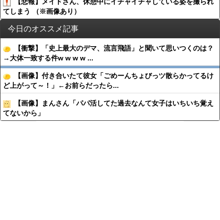
【悲報】メイドさん、休憩中にイチャイチャしている姿を撮られ
てしまう （※画像あり）
今日のオススメ記事
【衝撃】「史上最大のデマ、流言飛語」と聞いて思いつくのは？
→大体一致する件w w w w ...
【画像】付き合いたて彼女「ごめーんちょびっツ散らかってるけ
ど上がって～！」←お前らだったら...
【画像】まんさん「パパ活してた過去なんて女子はいちいち覚え
てないから」