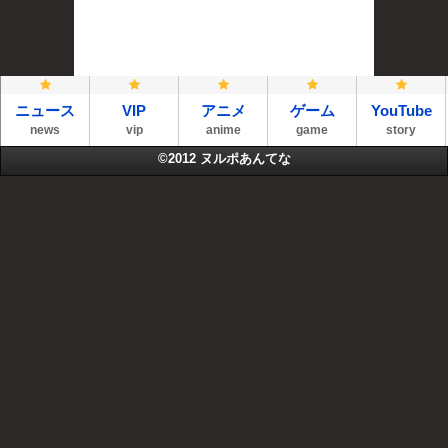
ニュース
VIP
アニメ
ゲーム
YouTube
news
vip
anime
game
story
©2012
ヌルポあんてな