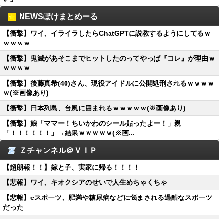
NEWSぽけまとめーる
【衝撃】ワイ、イライラしたらChatGPTに説教するようにしてるｗ
ｗｗｗｗ
【衝撃】鬼滅があそこまでヒットしたのってやっぱ『コレ』が理由ｗ
ｗｗｗｗ
【衝撃】後藤真希(40)さん、現役アイドルに公開処刑されるｗｗｗｗ
ｗ(※画像あり)
【衝撃】日本列島、台風に囲まれるｗｗｗｗｗ(※画像あり)
【衝撃】娘「ママー！ちいかわのシール貼ったよー！」親
「！！！！！！」→結果ｗｗｗｗｗ(※画...
Ｚチャンネル＠ＶＩＰ
【超朗報！！】嫁と子、実家に帰る！！！！
【悲報】ワイ、キオクシアのせいで人生めちゃくちゃ
【悲報】eスポーツ、肥満や糖尿病などに悩まされる過酷なスポーツ
だった