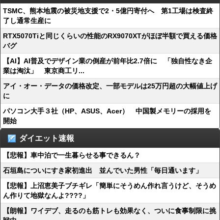
TSMC、熊本地震の被災地支援で2・5億円寄付へ 第1工場は検査終
了し通常生産に
RTX5070Tiと同じくらいの性能のRX9070XTがほぼ半額で買える価格
バグ
【AI】AI普及でデザイン業の倒産が前年比2.7倍に 「独自性なき企
業は淘汰」 東京商工リ...
アイ・オー・データの価格改定、一部モデルは25万円超の大幅値上げ
に
パソコン大手３社（HP、ASUS、Acer） 中国製メモリーの採用を
開始
ダイエット速報
【悲報】車中泊で一生暮らせる事できるん？
石垣島についにすき家初進出 並んでいた男性「毎日通います」
【悲報】上沼恵美子ブチギレ「簡単にそうめん作れ言うけど、そうめ
ん作りて地獄なんよ????」
【朗報】ワイデブ、走るのも筋トレも効果なく、ついに食事制限に挑