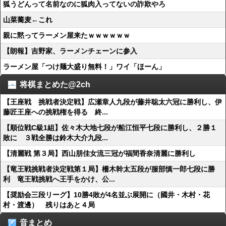
狐うどんって名前なのに狐肉入ってないの詐欺やろ
山菜蕎麦←これ
親に黙ってラーメン屋来たｗｗｗｗｗｗ
【朗報】吉野家、ラーメンチェーンに参入
ラーメン屋「つけ麺大盛り無料！」ワイ「ほーん」
将棋まとめた@2ch
【王座戦 挑戦者決定戦】広瀬章人九段が藤井聡太六冠に勝利し、伊
藤匠王座への挑戦権を得る 終...
【順位戦C級1組】佐々木大地七段が船江恒平七段に勝利し、２勝１
敗に ３戦全勝は鈴木大介九段...
【清麗戦 第３局】西山朋佳女流三冠が福間香奈清麗に勝利し
【竜王戦挑戦者決定戦第１局】柵木幹太五段が服部慎一郎七段に勝
利 竜王戦挑戦へ王手をかけ、公...
【奨励会三段リーグ】10勝4敗が4名並ぶ展開に（國井・木村・花
村・渡邊） 残りはあと４局
音まとめ