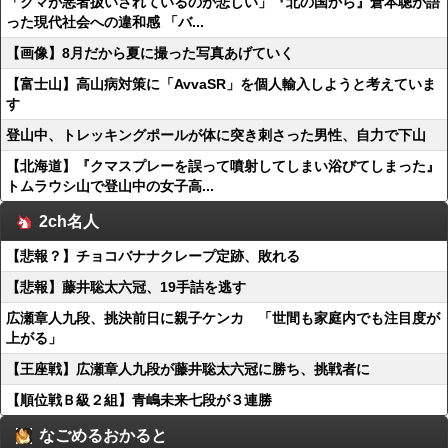
「クマが悪者扱いされているのが悲しい」『北の国から』倉本聰が語
った現代社会への違和感 「バ...
【画像】8月だから夏に撮った写真あげていく
【富士山】高山病対策に「AvvaSR」を個人輸入しようと考えていま
す
登山中、トレッキングポールが体に突き刺さった男性、自力で下山
【北海道】『クマスプレーを誤って噴射してしまい浴びてしまった』
トムラウシ山で登山中の女子高...
2ch名人
【悲報？】チョコバナナクレープ定跡、敗れる
【悲報】藤井聡太六冠、19手詰を逃す
広瀬章人九段、挑決前日に親子ケンカ 「世間も家庭内でも注目度が
上がる」
【王座戦】広瀬章人九段が藤井聡太六冠に勝ち、挑戦者に
【順位戦Ｂ級２組】青嶋未来七段が３連勝
なごめるおかると