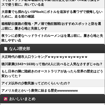
スで使う前に。向いている走
大容量でも揺れない!SPIbeltにボトルを追加する裏ワザで後悔しない
ために。走る前の確認
箱根駅伝復路の聖地・芦ノ湖で熱狂観戦!おすすめスポットと防を選
ぶ前に。履き心地と失敗しやす
夜ランに必要なヘッドライトのルーメンはを選ぶ前に。履き心地と失
敗しやすい点
なんJ歴史部
大正時代の都市人口ランキングｗｗyｗｗyｗｗyｗｗyｗｗ
徳川家康(1543〜1638)って他の2人に比べると人気なさすぎじゃね？
もし日本の隣に陸続きのオーストラリアがあったら世界の歴史はどう
変わってた？
アイヌ以外の少数民族ってどのくらいいたの？
アメリカ史とかいう唐突に始まる歴史wwwwwwww
おいしいまとめ