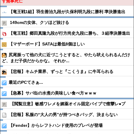
ず無事死亡
【竜王戦1組】羽生善治九段が久保利明九段に勝利 準決勝進出
149cmの女体、クソほど抜ける
【竜王戦】郷田真隆九段が行方尚史九段に勝ち、３組準決勝進出
【マザーボード】SATAは最低8個ほしい
尻尾振って他の犬に近づこうとすると、やたら吠えられるんだけ
ど、まだ子供だからかな。 それか...
【悲報】キムチ業界、ずっと『こくうま』に牛耳られる
最近のPCてさぁ...
【急募】サバ缶の水煮の美味しい食べ方ｗｗｗ
【閲覧注意】敏感ワレメを媚薬オイル固定バイブで痙攣レ●︎プ
【悲報】私服の“大人の男”が持つべきバッグ、決まらない
【Fender】からレフトハンド使用のプレベが登場