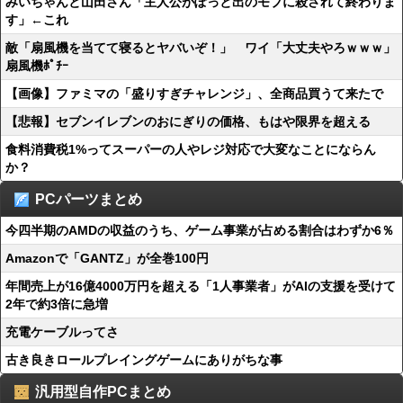
みいちゃんと山田さん「主人公がぽっと出のモブに殺されて終わりま
す」←これ
敵「扇風機を当てて寝るとヤバいぞ！」 ワイ「大丈夫やろｗｗｗ」
扇風機ﾎﾟﾁｰ
【画像】ファミマの「盛りすぎチャレンジ」、全商品買うて来たで
【悲報】セブンイレブンのおにぎりの価格、もはや限界を超える
食料消費税1%ってスーパーの人やレジ対応で大変なことにならん
か？
PCパーツまとめ
今四半期のAMDの収益のうち、ゲーム事業が占める割合はわずか6％
Amazonで「GANTZ」が全巻100円
年間売上が16億4000万円を超える「1人事業者」がAIの支援を受けて
2年で約3倍に急増
充電ケーブルってさ
古き良きロールプレイングゲームにありがちな事
汎用型自作PCまとめ