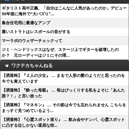
ギタリスト高中正義、「自分はこんなに人気があったのか」デビュー
50年後に海外で“大バズり”...
集合住宅用に最適なアンプ
重いストラトはレスポールの音がする
マーラボのウェザーチェックって
ジミ・ヘンドリックスはなぜ、ステージ上でギターを破壊したの
か？ 元ローディーはジミにその理...
ワクテカちゃんねる
【洒落怖】『２人の少女』 … まるで人形の髪のようだと思ったのを
今でも覚えています
【洒落怖】『酔った母親』 … 母はびっくりする私をよそに「あんた
誰？！」と言い放った
【洒落怖】『マネキン』 … その姿は今でも忘れられません こちらを
まっすぐ見つめているよう...
【洒落怖】『心霊スポット巡り』 … 飲み会やナンパ、心霊スポット
に凸する位しかない退屈な街...