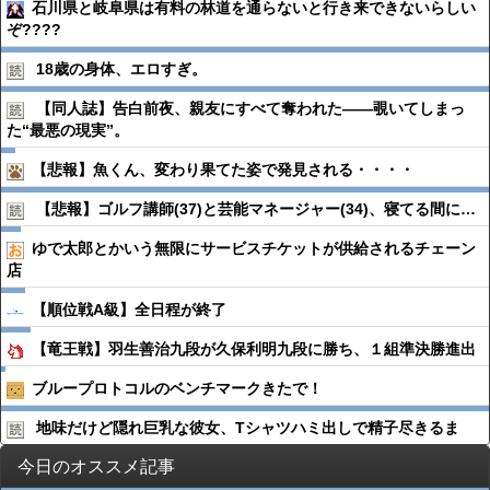
石川県と岐阜県は有料の林道を通らないと行き来できないらしい
ぞ????
18歳の身体、エロすぎ。
【同人誌】告白前夜、親友にすべて奪われた――覗いてしまっ
た“最悪の現実”。
【悲報】魚くん、変わり果てた姿で発見される・・・・
【悲報】ゴルフ講師(37)と芸能マネージャー(34)、寝てる間に…
ゆで太郎とかいう無限にサービスチケットが供給されるチェーン
店
【順位戦A級】全日程が終了
【竜王戦】羽生善治九段が久保利明九段に勝ち、１組準決勝進出
ブループロトコルのベンチマークきたで！
地味だけど隠れ巨乳な彼女、Tシャツハミ出しで精子尽きるま
今日のオススメ記事