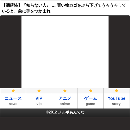
【洒落怖】『知らない人』 … 買い物カゴをぶら下げてうろうろして
いると、急に手をつかまれ
ニュース
VIP
アニメ
ゲーム
YouTube
news
vip
anime
game
story
©2012
ヌルポあんてな