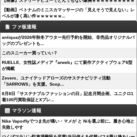
【画像】ストリートビューでとんでもない爆胸ｗｗｗｗｗｗｗｗｗｗ
【動画】ベトナムのミニスカマッサージの「見えそうで見えない」レ
ベルが凄く高い件ｗｗｗｗｗｗ...
ファ板速報
antiquaが2026年秋冬アウター先行予約を開始、非売品オリジナルバ
ッグのプレゼントも...
このスニーカー買っていい？
RUELLE、女性誌メディア『arweb』にて新作アクティブウェア6型
が掲載
Zevero、ユナイテッドアローズのサステナビリティ活動
「SARROWS」を支援。Scop...
8月8日「サステナブルファッションの日」記念月間企画、ユニクロ1
着100円買取保証とXプレ...
マラソン速報
Nike Vaporflyでつま先が痛い・マメが と Niを選ぶ前に。履き心地と
失敗しやす
つくばマラソン駐車場難民を卒業!当日使える代替バス&乗り換をレー