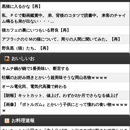
黒猫に入るかな【再】
私、ＰＣで動画鑑賞中。 弟、背後のコタツで読書中。 来客のチャイ
ム鳴るも弟が出ない・・・...
猫カフェの裏にいつもいる野良【再】
アフラ○クのＣＭの猫について、周りの人間に聞いてみた。【再】
野良黒（猫）たち。【再】
おいしいお
キムチ鍋が鍋で1番美味い、断言する
牡蠣のお好み焼きとかいう超美味そうな岡山名物ｗｗｗｗ
オール電化民、電気代高騰で終わる
【朗報】キットカット、値上げ。わずか2か月でさらなる値上げ
【画像】『ボトルガム』とかいう子供にとって憧れの食い物ｗｗｗｗ
ｗ
お料理速報